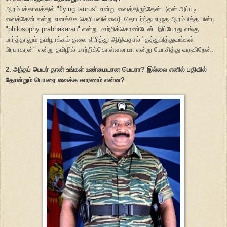
ஆரம்பக்காலத்தில் "flying taurus" என்று வைத்திருந்தேன். (ஏன் அப்படி
வைத்தேன் என்று எனக்கே தெரியவில்லை). தொடர்ந்து எழுத ஆரம்பித்த பின்பு
"philosophy prabhakaran" என்று மாற்றிக்கொண்டேன். இப்போது எங்கு
பார்த்தாலும் தமிழாக்கம் தலை விரித்து ஆடுவதால் "தத்துபித்துவங்கள்
பிரபாகரன்" என்று தமிழில் மாற்றிக்கொள்ளலாமா என்று யோசித்து வருகிறேன்.
2. அந்தப் பெயர் தான் உங்கள் உண்மையான பெயரா? இல்லை எனில் பதிவில்
தோன்றும் பெயரை வைக்க காரணம் என்ன?