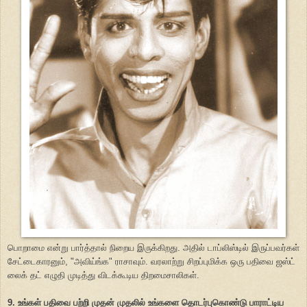
பொறாமை என்று பார்த்தால் நிறைய இருக்கிறது. அதில் டாப்லிஸ்டில் இருப்பவர்கள்
சேட்டைகாரனும், "அவிய்ங்க" ராசாவும். வரலாற்று சிறப்புமிக்க ஒரு பதிவை ஜஸ்ட்
லைக் தட் எழுதி முடித்து விடக்கூடிய திறமைசாலிகள்.
9. உங்கள் பதிவை பற்றி முதன் முதலில் உங்களை தொடர்புகொண்டு பாராட்டிய