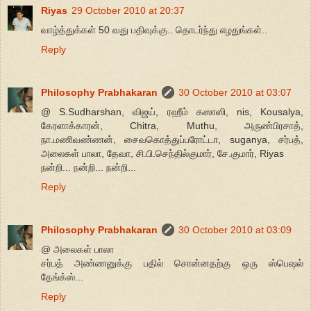
Riyas
29 October 2010 at 20:37
வாழ்த்துக்கள் 50 வது பதிவுக்கு.. தொடர்ந்து எழதுங்கள்..
Reply
Philosophy Prabhakaran
30 October 2010 at 03:07
@ S.Sudharshan, விஜய், ரஹீம் கஸாஸி, nis, Kousalya,
கேரளாக்காரன், Chitra, Muthu, அருண்பிரசாத்,
நா.மணிவண்ணன், சைவகொத்துப்பரோட்டா, suganya, சர்பத்,
அலைகள் பாலா, தேவா, சி.பி.செந்தில்குமார், சே.குமார், Riyas
நன்றி... நன்றி... நன்றி...
Reply
Philosophy Prabhakaran
30 October 2010 at 03:09
@ அலைகள் பாலா
சர்பத் அண்ணனுக்கு பதில் சொன்னதற்கு ஒரு ஸ்பெஷல்
தேங்க்ஸ்...
Reply