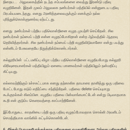
நிறைய... அலுவலகத்தில் நடந்த சம்பவங்களை வைத்து இரண்டு பதிவு
எழுதினேன். இதன் மூலம் அலுவலக நண்பர்கள் மத்தியில் என்னுடைய பதிவு
பிரபல்யமடைந்தது. எனது அணித்தலைவருக்கும் எனக்கும் நல்ல
புரிந்துக்கொள்ளுணர்வு ஏற்பட்டது.
எனது நண்பர்கள் பற்றிய பதிவொன்றினை எழுத முயற்சி செய்தேன். சில
நண்பர்கள் நம்மைப் பற்றி என்ன எழுதப்போகிறான் என்ற ஆர்வத்தில் ஆதரவு
தெரிவித்தார்கள். சில நண்பர்கள் நம்மைப் பற்றி எழுதிவிடுவானோ என்று பயந்து
என்னிடம் பேசுவதையே நிறுத்திக்கொண்டார்கள்.
கல்லூரியின் பட்டமளிப்பு விழா பற்றிய பதிவொன்றினை எழுதியபோது கல்லூரி
விரிவுரையாளர்கள் மத்தியிலும் ஏனைய மாணவர்கள் மத்தியிலும் நன்மதிப்பு
கிட்டியது.
எல்லாவற்றிற்கும் உச்சகட்டமாக எனது தற்காலிக தாயாரை தாளித்து ஒரு பதிவை
போட்டபோது கடும் எதிர்ப்பை சந்தித்தேன். பதிவை delete
செய்யுமாறு
கூக்குரல்கள் கிளம்பின. எழுதிய பதிவை பின்வாங்கமாட்டேன் என்று பிடிவாதமாக
கூறி என் குடும்ப கெளரவத்தை காப்பாற்றினேன்.
இப்போதுகூட காதலியை பற்றி ஒரு பதிவு எழுதப்போவதாக சொல்லி அவளிடம்
செமத்தியாக வாங்கிக் கட்டிக்கொண்டேன்.
6. நீங்கள் பொழுதுபோக்குக்காக பதிவுகளை எழுதுகிறீர்களா அல்லது பதிவுகளின்