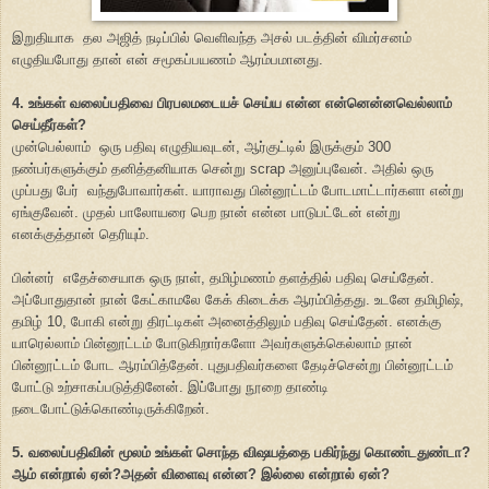
இறுதியாக தல அஜித் நடிப்பில் வெளிவந்த அசல் படத்தின் விமர்சனம்
எழுதியபோது தான் என் சமூகப்பயணம் ஆரம்பமானது.
4. உங்கள் வலைப்பதிவை பிரபலமடையச் செய்ய என்ன என்னென்னவெல்லாம்
செய்தீர்கள்?
முன்பெல்லாம் ஒரு பதிவு எழுதியவுடன், ஆர்குட்டில் இருக்கும் 300
நண்பர்களுக்கும் தனித்தனியாக சென்று scrap அனுப்புவேன். அதில் ஒரு
முப்பது பேர் வந்துபோவார்கள். யாராவது பின்னூட்டம் போடமாட்டார்களா என்று
ஏங்குவேன். முதல் பாலோயரை பெற நான் என்ன பாடுபட்டேன் என்று
எனக்குத்தான் தெரியும்.
பின்னர் எதேச்சையாக ஒரு நாள், தமிழ்மணம் தளத்தில் பதிவு செய்தேன்.
அப்போதுதான் நான் கேட்காமலே கேக் கிடைக்க ஆரம்பித்தது. உடனே தமிழிஷ்,
தமிழ் 10, போகி என்று திரட்டிகள் அனைத்திலும் பதிவு செய்தேன். எனக்கு
யாரெல்லாம் பின்னூட்டம் போடுகிறார்களோ அவர்களுக்கெல்லாம் நான்
பின்னூட்டம் போட ஆரம்பித்தேன். புதுபதிவர்களை தேடிச்சென்று பின்னூட்டம்
போட்டு உற்சாகப்படுத்தினேன். இப்போது நூறை தாண்டி
நடைபோட்டுக்கொண்டிருக்கிறேன்.
5. வலைப்பதிவின் மூலம் உங்கள் சொந்த விஷயத்தை பகிர்ந்து கொண்டதுண்டா?
ஆம் என்றால் ஏன்?அதன் விளைவு என்ன? இல்லை என்றால் ஏன்?