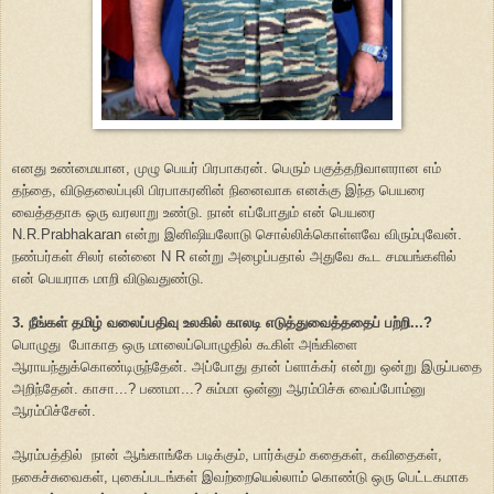
எனது உண்மையான, முழு பெயர் பிரபாகரன். பெரும் பகுத்தறிவாளரான எம்
தந்தை, விடுதலைப்புலி பிரபாகரனின் நினைவாக எனக்கு இந்த பெயரை
வைத்ததாக ஒரு வரலாறு உண்டு. நான் எப்போதும் என் பெயரை
N.R.Prabhakaran என்று இனிஷியலோடு சொல்லிக்கொள்ளவே விரும்புவேன்.
நண்பர்கள் சிலர் என்னை N R என்று அழைப்பதால் அதுவே கூட சமயங்களில்
என் பெயராக மாறி விடுவதுண்டு.
3.
நீங்கள் தமிழ் வலைப்பதிவு உலகில் காலடி எடுத்துவைத்ததைப் பற்றி...?
பொழுது போகாத ஒரு மாலைப்பொழுதில் கூகிள் அங்கிளை
ஆராயந்துக்கொண்டிருந்தேன். அப்போது தான் ப்ளாக்கர் என்று ஒன்று இருப்பதை
அறிந்தேன். காசா...? பணமா...? சும்மா ஒன்னு ஆரம்பிச்சு வைப்போம்னு
ஆரம்பிச்சேன்.
ஆரம்பத்தில் நான் ஆங்காங்கே படிக்கும், பார்க்கும் கதைகள், கவிதைகள்,
நகைச்சுவைகள், புகைப்படங்கள் இவற்றையெல்லாம் கொண்டு ஒரு பெட்டகமாக