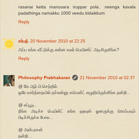
rasanai ketta manusara iruppar pola.. neenga kavala
padathinga namakku 1000 veedu kidaikkum
Reply
சர்பத்
20 November 2010 at 22:25
அப்ப உங்க வீட்டுக்கு என்ன கலர் பெயிண்ட் அடிசிருகீங்க?
Reply
Philosophy Prabhakaran
21 November 2010 at 02:37
@ கே.ஆர்.பி.செந்தில்
ஒரே வார்த்தையில் நச்சுன்னு கமென்ட் எழுதியிருக்கீங்க நன்றி...
@ எப்பூடி..
நீங்க அடிச்ச பெயின்ட் உங்க ஹவுஸ் ஓனருக்கு ரொம்பவும்
பிடிச்சிருச்சு போல...
@ அன்பரசன்
நன்றி...