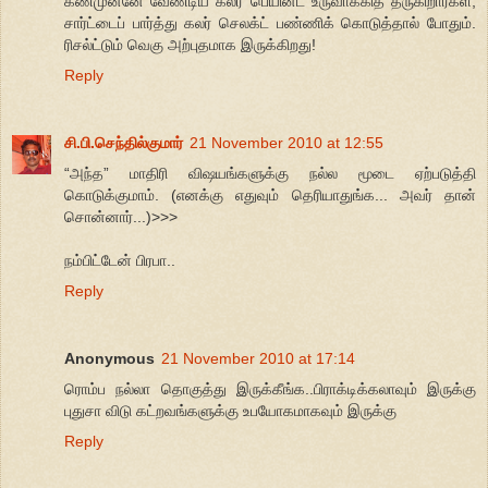
கண்முன்னே வேண்டிய கலர் பெயின்ட் உருவாக்கித் தருகிறார்கள்,
சார்ட்டைப் பார்த்து கலர் செலக்ட் பண்ணிக் கொடுத்தால் போதும்.
ரிசல்ட்டும் வெகு அற்புதமாக இருக்கிறது!
Reply
சி.பி.செந்தில்குமார்
21 November 2010 at 12:55
“அந்த” மாதிரி விஷயங்களுக்கு நல்ல மூடை ஏற்படுத்தி
கொடுக்குமாம். (எனக்கு எதுவும் தெரியாதுங்க... அவர் தான்
சொன்னார்...)>>>
நம்பிட்டேன் பிரபா..
Reply
Anonymous
21 November 2010 at 17:14
ரொம்ப நல்லா தொகுத்து இருக்கீங்க..பிராக்டிக்கலாவும் இருக்கு
புதுசா விடு கட்றவங்களுக்கு உபயோகமாகவும் இருக்கு
Reply