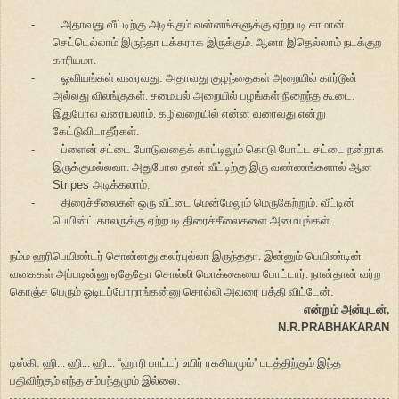
-
அதாவது வீட்டிற்கு அடிக்கும் வன்னங்களுக்கு ஏற்றபடி சாமான்
செட்டெல்லாம் இருந்தா டக்கராக இருக்கும். ஆனா இதெல்லாம் நடக்குற
காரியமா.
-
ஓவியங்கள் வரைவது: அதாவது குழந்தைகள் அறையில் கார்டூன்
அல்லது விலங்குகள். சமையல் அறையில் பழங்கள் நிறைந்த கூடை.
இதுபோல வரையலாம். கழிவறையில் என்ன வரைவது என்று
கேட்டுவிடாதீர்கள்.
-
ப்ளைன் சட்டை போடுவதைக் காட்டிலும் கொடு போட்ட சட்டை நன்றாக
இருக்குமல்லவா. அதுபோல தான் வீட்டிற்கு இரு வண்ணங்களால் ஆன
Stripes
அடிக்கலாம்.
-
திரைச்சீலைகள் ஒரு வீட்டை மென்மேலும் மெருகேற்றும். வீட்டின்
பெயின்ட் காலருக்கு ஏற்றபடி திரைச்சீலைகளை அமையுங்கள்.
நம்ம ஹரிபெயிண்டர் சொன்னது கலர்புல்லா இருந்ததா. இன்னும் பெயிண்டின்
வகைகள் அப்படின்னு ஏதேதோ சொல்லி மொக்கையை போட்டார். நான்தான் வர்ற
கொஞ்ச பெரும் ஓடிடப்போறாங்கன்னு சொல்லி அவரை பத்தி விட்டேன்.
என்றும் அன்புடன்,
N.R.PRABHAKARAN
டிஸ்கி: ஹி... ஹி... ஹி...
“
ஹாரி பாட்டர் உயிர் ரகசியமும்
”
படத்திற்கும் இந்த
பதிவிற்கும் எந்த சம்பந்தமும் இல்லை.