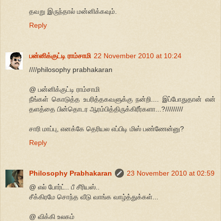
தவறு இருந்தால் மன்னிக்கவும்.
Reply
பன்னிக்குட்டி ராம்சாமி
22 November 2010 at 10:24
////philosophy prabhakaran
@ பன்னிக்குட்டி ராம்சாமி
நீங்கள் கொடுத்த உபரித்தகவளுக்கு நன்றி.... இப்போதுதான் என்
தளத்தை பின்தொடர ஆரம்பித்திருக்கிரீர்களா...?/////////
சாரி மாப்பு, எனக்கே தெரியல எப்பிடி மிஸ் பண்ணேன்னு?
Reply
Philosophy Prabhakaran
23 November 2010 at 02:59
@ எல் போர்ட்.. பீ சீரியஸ்..
சீக்கிரமே சொந்த வீடு வாங்க வாழ்த்துக்கள்...
@ விக்கி உலகம்