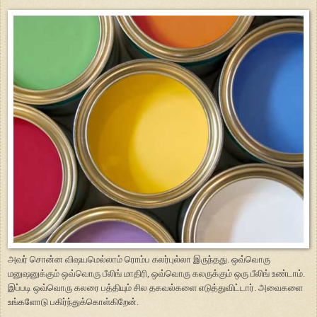
அவர் சொன்ன விஷயமெல்லாம் ரொம்ப கலர்புல்லா இருந்தது. ஒவ்வொரு
மனுஷனுக்கும் ஒவ்வொரு பீலிங் மாதிரி, ஒவ்வொரு கலருக்கும் ஒரு பீலிங் உண்டாம்.
இப்படி ஒவ்வொரு கலரை பத்தியும் சில தகவல்களை எடுத்துவிட்டார். அவைகளை
உங்களோடு பகிர்ந்துக்கொள்கிறேன்.