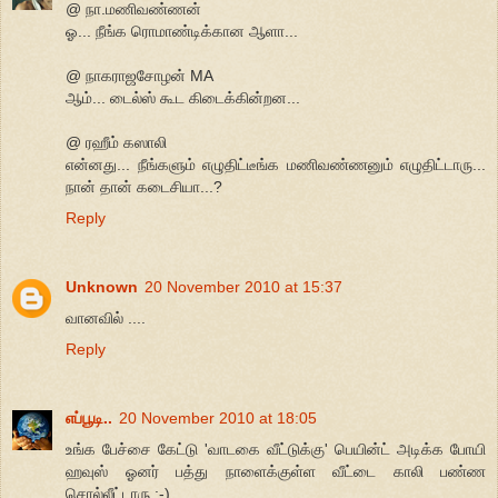
@ நா.மணிவண்ணன்
ஓ... நீங்க ரொமாண்டிக்கான ஆளா...
@ நாகராஜசோழன் MA
ஆம்... டைல்ஸ் கூட கிடைக்கின்றன...
@ ரஹீம் கஸாலி
என்னது... நீங்களும் எழுதிட்டீங்க மணிவண்ணனும் எழுதிட்டாரு...
நான் தான் கடைசியா...?
Reply
Unknown
20 November 2010 at 15:37
வானவில் ....
Reply
எப்பூடி..
20 November 2010 at 18:05
உங்க பேச்சை கேட்டு 'வாடகை வீட்டுக்கு' பெயின்ட் அடிக்க போயி
ஹவுஸ் ஓனர் பத்து நாளைக்குள்ள வீட்டை காலி பண்ண
சொல்லீட்டாரு :-)