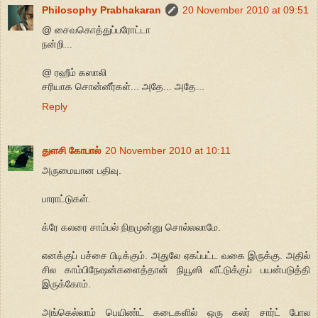
Philosophy Prabhakaran
20 November 2010 at 09:51
@ சைவகொத்துப்பரோட்டா
நன்றி...
@ ரஹீம் கஸாலி
சரியாக சொன்னீர்கள்... அதே... அதே...
Reply
துளசி கோபால்
20 November 2010 at 10:11
அருமையான பதிவு.
பாராட்டுகள்.
க்ரே கலரை சாம்பல் நிறமுன்னு சொல்லலாமே.
எனக்குப் பச்சை பிடிக்கும். அதுலே ஏகப்பட்ட வகை இருக்கு. அதில்
சில காம்பிநேஷன்களைத்தான் நியூஸி வீட்டுக்குப் பயன்படுத்தி
இருக்கோம்.
அங்கெல்லாம் பெயிண்ட் கடைகளில் ஒரு கலர் சார்ட் போல