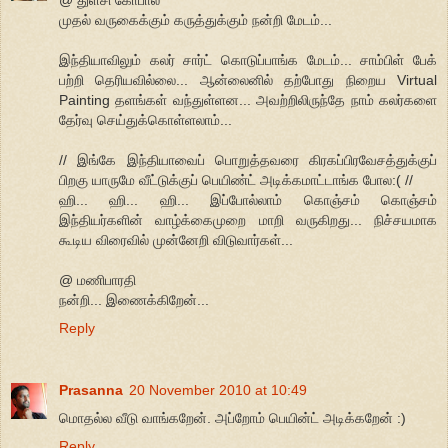
முதல் வருகைக்கும் கருத்துக்கும் நன்றி மேடம்...
இந்தியாவிலும் கலர் சார்ட் கொடுப்பாங்க மேடம்... சாம்பிள் பேக்
பற்றி தெரியவில்லை... ஆன்லைனில் தற்போது நிறைய Virtual
Painting தளங்கள் வந்துள்ளன... அவற்றிலிருந்தே நாம் கலர்களை
தேர்வு செய்துக்கொள்ளலாம்...
// இங்கே இந்தியாவைப் பொறுத்தவரை கிரகப்பிரவேசத்துக்குப்
பிறகு யாருமே வீட்டுக்குப் பெயிண்ட் அடிக்கமாட்டாங்க போல:( //
ஹி... ஹி... ஹி... இப்போல்லாம் கொஞ்சம் கொஞ்சம்
இந்தியர்களின் வாழ்க்கைமுறை மாறி வருகிறது... நிச்சயமாக
கூடிய விரைவில் முன்னேறி விடுவார்கள்...
@ மணிபாரதி
நன்றி... இணைக்கிறேன்...
Reply
Prasanna
20 November 2010 at 10:49
மொதல்ல வீடு வாங்கறேன். அப்றோம் பெயின்ட் அடிக்கறேன் :)
Reply