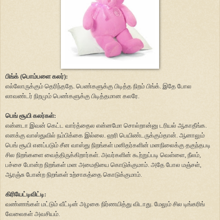
பிங்க் (பொம்பளை கலர்):
எல்லோருக்கும் தெரிந்ததே. பெண்களுக்கு பிடித்த நிறம் பிங்க். இதே போல
லாவண்டர் நிறமும் பெண்களுக்கு பிடித்தமான கலரே.
பெங் சூயி கலர்கள்:
என்னடா இவன் கெட்ட வார்த்தைல என்னமோ சொல்றான்னு டரியல் ஆகாதீங்க.
எனக்கு வாஸ்துவில் நம்பிக்கை இல்லை. ஹரி பெயிண்டருக்கும்தான். ஆனாலும்
பெங் சூயி எனப்படும் சீன வாஸ்து நிறங்கள் மனிதர்களின் மனநிலைக்கு தகுந்தபடி
சில நிறங்களை வைத்திருக்கிறார்கள். அவர்களின் கூற்றுப்படி வெள்ளை, நீலம்,
பச்சை போன்ற நிறங்கள் மன அமைதியை கொடுக்குமாம். அதே போல மஞ்சள்,
ஆரஞ்சு போன்ற நிறங்கள் உற்சாகத்தை கொடுக்குமாம்.
கிரியேட்டிவிட்டி:
வண்ணங்கள் மட்டும் வீட்டின் அழகை நிர்ணயித்து விடாது. மேலும் சில டிங்கரிங்
வேலைகள் அவசியம்.