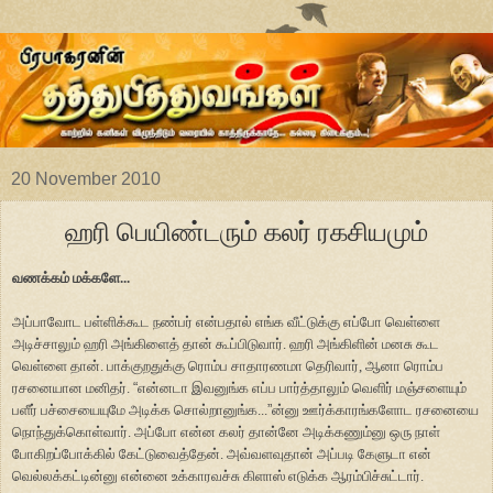
20 November 2010
ஹரி பெயிண்டரும் கலர் ரகசியமும்
வணக்கம் மக்களே...
அப்பாவோட பள்ளிக்கூட நண்பர் என்பதால் எங்க வீட்டுக்கு எப்போ வெள்ளை
அடிச்சாலும் ஹரி அங்கிளைத் தான் கூப்பிடுவார். ஹரி அங்கிளின் மனசு கூட
வெள்ளை தான். பாக்குறதுக்கு ரொம்ப சாதாரணமா தெரிவார், ஆனா ரொம்ப
ரசனையான மனிதர்.
“
என்னடா இவனுங்க எப்ப பார்த்தாலும் வெளிர் மஞ்சளையும்
பளீர் பச்சையையுமே அடிக்க சொல்றானுங்க...
”
ன்னு ஊர்க்காரங்களோட ரசனையை
நொந்துக்கொள்வார். அப்போ என்ன கலர் தான்னே அடிக்கணும்னு ஒரு நாள்
போகிறப்போக்கில் கேட்டுவைத்தேன். அவ்வளவுதான் அப்படி கேளுடா என்
வெல்லக்கட்டின்னு என்னை உக்காரவச்சு கிளாஸ் எடுக்க ஆரம்பிச்சுட்டார்.