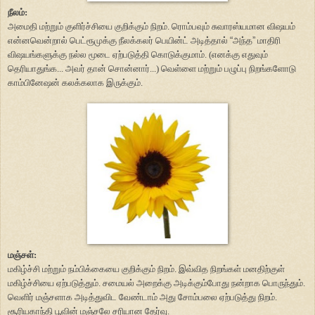
நீலம்:
அமைதி மற்றும் குளிர்ச்சியை குறிக்கும் நிறம். ரொம்பவும் சுவாரஸ்யமான விஷயம்
என்னவென்றால் பெட்ரூமுக்கு நீலக்கலர் பெயின்ட் அடித்தால்
“
அந்த
”
மாதிரி
விஷயங்களுக்கு நல்ல மூடை ஏற்படுத்தி கொடுக்குமாம். (எனக்கு எதுவும்
தெரியாதுங்க... அவர் தான் சொன்னார்...) வெள்ளை மற்றும் பழுப்பு நிறங்களோடு
காம்பினேஷன் கலக்கலாக இருக்கும்.
மஞ்சள்:
மகிழ்ச்சி மற்றும் நம்பிக்கையை குறிக்கும் நிறம். இவ்வித நிறங்கள் மனதிற்குள்
மகிழ்ச்சியை ஏற்படுத்தும். சமையல் அறைக்கு அடிக்கும்போது நன்றாக பொருந்தும்.
வெளிர் மஞ்சளாக அடித்துவிட வேண்டாம் அது சோம்பலை ஏற்படுத்து நிறம்.
சூரியகாந்தி பூவின் மஞ்சலே சரியான தேர்வு.