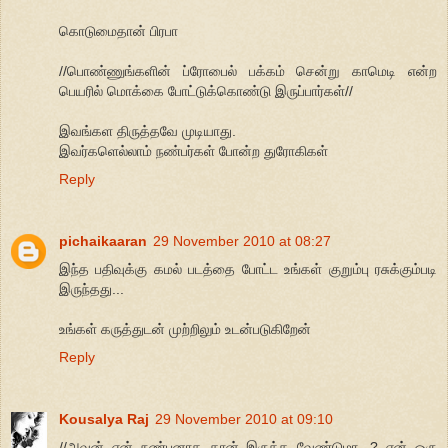
கொடுமைதான் பிரபா
//பொண்ணுங்களின் ப்ரோபைல் பக்கம் சென்று காமெடி என்ற
பெயரில் மொக்கை போட்டுக்கொண்டு இருப்பார்கள்//
இவங்கள திருத்தவே முடியாது.
இவர்களெல்லாம் நண்பர்கள் போன்ற துரோகிகள்
Reply
pichaikaaran
29 November 2010 at 08:27
இந்த பதிவுக்கு கமல் படத்தை போட்ட உங்கள் குறும்பு ரசுக்கும்படி
இருந்தது...
உங்கள் கருத்துடன் முற்றிலும் உடன்படுகிறேன்
Reply
Kousalya Raj
29 November 2010 at 09:10
//அவன் என் நண்பனாக தான் இருக்க வேண்டுமா...? ஏன் ஒரு