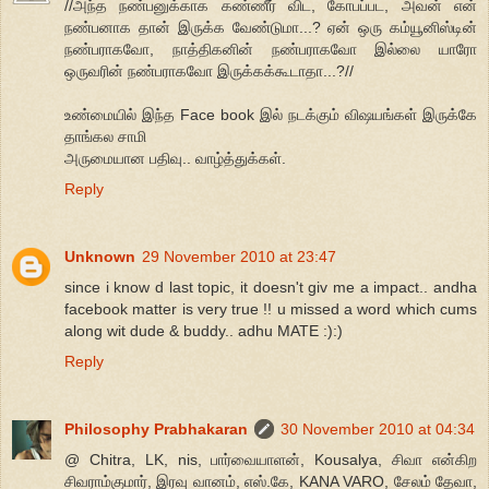
//அந்த நண்பனுக்காக கண்ணீர் விட, கோபப்பட, அவன் என்
நண்பனாக தான் இருக்க வேண்டுமா...? ஏன் ஒரு கம்யூனிஸ்டின்
நண்பராகவோ, நாத்திகனின் நண்பராகவோ இல்லை யாரோ
ஒருவரின் நண்பராகவோ இருக்கக்கூடாதா...?//
உண்மையில் இந்த Face book இல் நடக்கும் விஷயங்கள் இருக்கே
தாங்கல சாமி
அருமையான பதிவு.. வாழ்த்துக்கள்.
Reply
Unknown
29 November 2010 at 23:47
since i know d last topic, it doesn't giv me a impact.. andha
facebook matter is very true !! u missed a word which cums
along wit dude & buddy.. adhu MATE :):)
Reply
Philosophy Prabhakaran
30 November 2010 at 04:34
@ Chitra, LK, nis, பார்வையாளன், Kousalya, சிவா என்கிற
சிவராம்குமார், இரவு வானம், எஸ்.கே, KANA VARO, சேலம் தேவா,