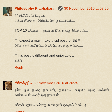
Philosophy Prabhakaran
30 November 2010 at 07:30
@ சி.பி.செந்தில்குமார்
என்ன திடீரென ஆங்கில பின்னூட்டங்கள்...
TOP 10 இல்லை.... நான் பதினோராவது இடத்தில்...
// i expect u may make a spl post for tht //
அந்த எண்ணமெல்லாம் இப்போதைக்கு இல்லை...
// ihis post is different and enjoyable //
நன்றி...
Reply
சிங்கக்குட்டி
30 November 2010 at 20:25
நல்ல ஒரு நடிகர் நம்பியார், திரையில் மட்டுமே அவர் வில்லன்
உண்மையில் அவர் ஒரு நாயகன்.
உங்கள் பதிவில் உள்ளது போல நண்பர்களும் ம்ம்ம் :-)