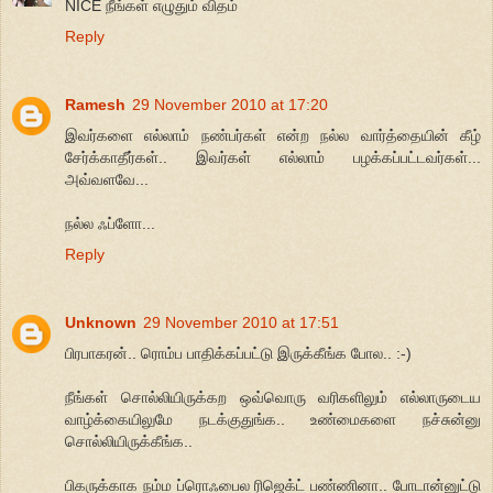
NICE நீங்கள் எழுதும் விதம்
Reply
Ramesh
29 November 2010 at 17:20
இவர்களை எல்லாம் நண்பர்கள் என்ற நல்ல வார்த்தையின் கீழ்
சேர்க்காதீர்கள்.. இவர்கள் எல்லாம் பழக்கப்பட்டவர்கள்...
அவ்வளவே...
நல்ல ஃப்ளோ...
Reply
Unknown
29 November 2010 at 17:51
பிரபாகரன்.. ரொம்ப பாதிக்கப்பட்டு இருக்கீங்க போல.. :-)
நீங்கள் சொல்லியிருக்கற ஒவ்வொரு வரிகளிலும் எல்லாருடைய
வாழ்க்கையிலுமே நடக்குதுங்க.. உண்மைகளை நச்சுன்னு
சொல்லியிருக்கீங்க..
பிகருக்காக நம்ம ப்ரொஃபைல ரிஜெக்ட் பண்ணினா.. போடான்னுட்டு