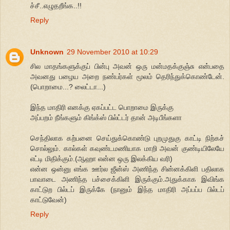
ச்சீ..எழுதறீங்க..!!
Reply
Unknown
29 November 2010 at 10:29
சில மாதங்களுக்குப் பின்பு அவன் ஒரு மன்மதக்குஞ்சு என்பதை
அவனது பழைய அறை நண்பர்கள் மூலம் தெரிந்துக்கொண்டேன்.
(பொறாமை...? லைட்டா...)
இந்த மாதிரி எனக்கு ஏகப்பட்ட பொறாமை இருக்கு
அப்பறம் நீங்களும் கிங்க்ஸ் பில்ட்டர் தான் அடிபீங்களா
செந்திலாக கற்பனை செய்துக்கொண்டு புறமுதுகு காட்டி நிற்கச்
சொல்லும். கால்கள் கவுண்டமணியாக மாறி அவன் குண்டியிலேயே
எட்டி மிதிக்கும்.(ஆஹா என்ன ஒரு இலக்கிய வரி)
என்ன ஒன்னு எங்க ஊர்ல ஜீன்ஸ் அணிந்த சின்னக்கிளி பதிலாக
பாவாடை அணிந்த பச்சைக்கிளி இருக்கும்.அதுக்காக இவிங்க
காட்டுற பில்டப் இருக்கே (நானும் இந்த மாதிரி அப்பப்ப பில்டப்
காட்டுவேன்)
Reply