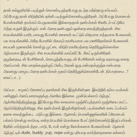
நான் கல்லூரியில் படித்துக் கொண்டிருந்தபோது நடந்த மற்றொரு சம்பவம்.
அப்போது நான் விடுதியில் தங்கி படித்துக்கொண்டிருந்தேன். அப்போது மொபைல்
போன்களின் தாக்கம் பெருமளவில் இல்லாததால் நண்பர்கள் சிலரிடம் மட்டுமே
அந்த கருவி இருக்கும். என் அறை நண்பனும் ஒன்றை வைத்திருந்தான். சில
சமயங்களில் யாரிடமாவது போனில் ஊரைக் கூட்டும் விதமாக சத்தமாக பேசுவான்,
பல சமயங்களில் அதே போனில் மிகவும் ரகசியமாக பல மணிநேரங்கள் பேசுவான்.
பையன் மூலையில் சென்று முட்டை விடும் ரகசியத்தை தெரிந்துக்கொள்ள
ஆர்வமாக இருக்கும். சில சமயங்களில் வாய்விட்டே கேட்டிருக்கிறேன்.
குழந்தையுடன் பேசினேன், கொழுந்தியாளுடன் பேசினேன் என்று ஏதாவது கதை
அளப்பான். சில மாதங்களுக்குப் பின்பு அவன் ஒரு மன்மதக்குஞ்சு என்பதை
அவனது பழைய அறை நண்பர்கள் மூலம் தெரிந்துக்கொண்டேன். (பொறாமை...?
லைட்டா...)
அய்யா... சமூகப் பிணைப்பு தளங்கள் சில இருக்கின்றன. இவற்றில் நம்ம பயல்கள்
பண்ணும் அளப்பரைகளுக்கு அளவே இல்லை. முன்பெல்லாம் ஆர்குட்
ஆக்கிரமித்திருந்தது, இப்போது சில காலமாக மூஞ்சிப்புத்தகம் மூஞ்சியை காட்ட
ஆரம்பித்திருக்கிறது. சில நண்பர்கள் இருக்கிறார்கள், பயல்களின் கடைப்பக்கம்
தலை வைத்துக்கூட படுப்பது இல்லை. ஆனால், பொண்ணுங்களின் ப்ரோபைல்
பக்கம் சென்று காமெடி என்ற பெயரில் மொக்கை போட்டுக்கொண்டு இருப்பார்கள்.
நேரில் பார்த்தால் த்தா, பாடு, டோமர் என்று லோக்கலாக பேசுவார்கள். ஆனால்
ஆர்குட்டில்
dude, buddy, yup, nope
என்று புரியாத வார்த்தைகளை எல்லாம்