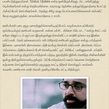
பயன்படுத்துவார்கள்.
Status Update
என்ற ஒன்றிருக்கிறது. அட, எங்கிருந்து
பிடிக்கிறார்கள் என்று தெரியவில்லை. ஏதாவது ஆங்கில தத்துபித்துவத்தை போட்டு
அக்கப்போர் செய்கிறார்கள். அதற்கு கீழே நாலு பொம்பளைபிள்ளைகள் கமென்ட்
வேற எழுதுராளுங்க. காலக்கொடுமைடா சாமி...
நண்பர்கள் புடைசூழ புகைத்துக்கொண்டிருப்போம். வழக்கமாக நம்மோடு
கும்மியடிக்கும் நண்பன் வருவான். என்ன மச்சி... கிங்ஸா பில்டரா...? என்று கேட்டால்
ஏதோ விஜய் படம் சூப்பரா இருக்குன்னு சொல்லிட்டா மாதிரி நம்மை ஏற இறங்க
பார்ப்பான். அவர் நல்லவராமாம். சரி அதோடு சனியன் ஒழிந்தா என்று பார்த்தால்
இல்லை. புகையின் தீமைகளை பற்றி நமக்கு லெக்சர் எடுப்பான். திடீரென அப்பா
அம்மாவை பற்றியெல்லாம் பேசி செண்டிமன்ட் மூட் க்ரியேட் பண்ணுவான். சம்திங்
இஸ் ராங் என்று திரும்பிப்பார்த்தால் பத்தடி தூரத்தில் ஜீன்ஸ் அணிந்த சின்னக்கிளி
ஒன்று நின்றுக்கொண்டிருக்கும். அப்போதெல்லாம் மனம் அவனை செந்திலாக
கற்பனை செய்துக்கொண்டு புறமுதுகு காட்டி நிற்கச் சொல்லும். கால்கள்
கவுண்டமணியாக மாறி அவன் குண்டியிலேயே எட்டி மிதிக்கும்.