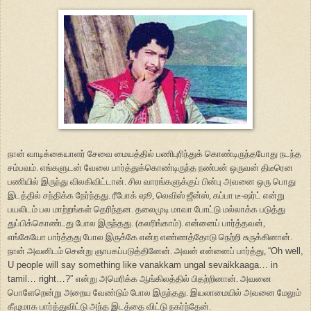
நான் வாடிக்கையாளர் சேவை மையத்தில் பணிபுரிந்துக் கொண்டிருந்தபோது நடந்த
சம்பவம். எங்களுடன் வேலை பார்த்துக்கொண்டிருந்த நண்பன் ஒருவன் திடீரென
பணியில் இருந்து விலகிவிட்டான். சில வாரங்களுக்குப் பின்பு அவனை ஒரு பொது
இடத்தில் சந்திக்க நேர்ந்தது. ரீபோக் ஷூ, லெவிஸ் ஜீன்ஸ், கப்பா டீ-ஷர்ட் என்று
பயலிடம் பல மாற்றங்கள் தெரிந்தன. தலைமுடி மாவா போட்டு மல்லாக்க படுத்து
துப்பிக்கொண்டது போல இருந்தது. (கலரிங்காம்). என்னைப் பார்த்தவன்,
எங்கேயோ பார்த்தது போல இருக்கே என்ற எண்ணத்தோடு நெற்றி சுருக்கினான்.
நான் அவனிடம் சென்று ஞாபகப்படுத்தினேன். அவன் என்னைப் பார்த்து,
“Oh well,
U people will say something like vanakkam ungal sevaikkaaga… in
tamil… right…?”
என்று அமெரிக்க ஆங்கிலத்தில் பிதற்றினான். அவனை
பொளேறென்று அறைய வேண்டும் போல இருந்தது. இயலாமையில் அவனை மேலும்
கீழுமாக பார்த்துவிட்டு அந்த இடத்தை விட்டு நகர்ந்தேன்.