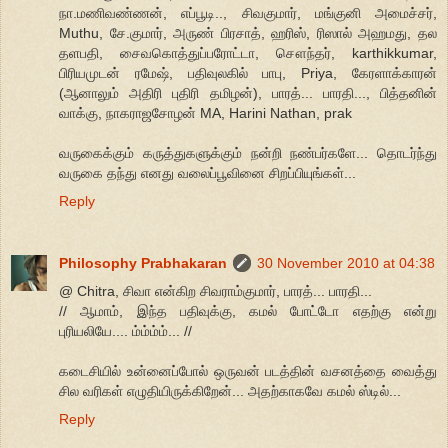
நா.மணிவண்ணன், எப்பூடி.., சிவகுமார், மங்குனி அமைச்சர்,
Muthu, சே.குமார், அருண் பிரசாத், ஹரிஸ், ரிஸால் அஹமது, தல
தளபதி, சைவகொத்துப்பரோட்டா, சௌந்தர், karthikkumar,
பிரியமுடன் ரமேஷ், பதிவுலகில் பாபு, Priya, கேரளாக்காரன்
(ஆனாலும் அதிரி புதிரி தமிழன்), பாரத்... பாரதி..., பித்தனின்
வாக்கு, நாகராஜசோழன் MA, Harini Nathan, prak
வருகைக்கும் கருத்துகளுக்கும் நன்றி நண்பர்களே... தொடர்ந்து
வருகை தந்து எனது வலைப்பூவினை சிறப்பியுங்கள்...
Reply
Philosophy Prabhakaran
30 November 2010 at 04:38
@ Chitra, சிவா என்கிற சிவராம்குமார், பாரத்... பாரதி...
// ஆமாம், இந்த பதிவுக்கு, கமல் போட்டோ எதற்கு என்று
புரியலியே.... ம்ம்ம்ம்... //
கடைசியில் உன்னைப்போல் ஒருவன் படத்தின் வசனத்தை வைத்து
சில வரிகள் எழுதியிருக்கிறேன்... அதற்காகவே கமல் ஸ்டில்...
Reply