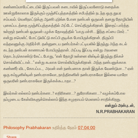
கண்ணம்மாபேட்டையில் இருப்பவன் கனடாவில் இருப்பவனோடு கதைக்க
ஊன்றுகோலாக இருக்கும் மூஞ்சிப்புத்தகத்தில் சமீபத்தில் நடந்த ஒரு துயர
சம்பவம். வெளிநாட்டுக்கு ஆணி புடுங்க போன நண்பன் ஒருவன் தனது தோழியின்
புகைப்படத்தை மூஞ்சிப்புத்தகத்தில் அப்டேட் செய்திருக்கிறான். இதைப் பார்த்த
உள்ளூர் நண்பன் ஒருவன் பழக்க தோஷத்தில்
“
யாரு மச்சி... இந்த சப்பை பிகர்...
”
என்று கமென்ட் போட்டுவிட்டு காப்பி குடிக்க போயிருக்கிறான். திரும்பி
வந்தவனுக்கு அதிர்ச்சி. தன்னுடைய நண்பர்கள் பட்டியலில் இருந்து அந்த கடல்
கடந்த நண்பன் காணாமல் போயிருந்தான். அப்படி இப்படி என்று அவனை
தொடர்புகொண்டு கேட்டபோது,
“
என் தோழி உன்னை லிஸ்டில் இருந்து நீக்கச்
சொல்லிவிட்டாள்...
”
என்று கூலாக சொல்லியிருக்கிறான். அந்த நண்பனுக்காக
கண்ணீர் விட, கோபப்பட, அவன் என் நண்பனாக தான் இருக்க வேண்டுமா...? ஏன்
ஒரு கம்யூனிஸ்டின் நண்பராகவோ, நாத்திகனின் நண்பராகவோ இல்லை யாரோ
ஒருவரின் நண்பராகவோ இருக்கக்கூடாதா...?
இவர்கள் எல்லாம் நண்பர்களா..? எதிரிகளா...? துரோகிகளா...? வழக்கம்போல
நம்முடைய கேள்விகளுக்கெல்லாம் இந்த சமுதாயம் மெளனம் சாதிக்கிறது.
என்றும் அன்புடன்,
N.R.PRABHAKARAN
Philosophy Prabhakaran
உதிர்த்த நேரம்
07:04:00
Share