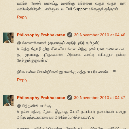
வாங்க ரிஸால் வலைப்பூ உலகிற்கு உங்களை வருக வருக என
வரவேற்கிறேன்... என்னுடைய Full Support உங்களுக்குத்தான்...
Reply
Philosophy Prabhakaran
30 November 2010 at 04:46
@ கேரளாக்காரன் (ஆனாலும் அதிரி புதிரி தமிழன்)
// அந்த தோழி தர்ற சில விசயங்கள அந்த நண்பரால கனவுல கூட
தர முடியாது புரிஞ்சுகாங்க அவளை கலட்டி விட்டதும் நன்பர
சேத்துக்குருவார் //
நீங்க என்ன சொல்றீங்கன்னு எனக்கு சுத்தமா புரியலையே...!!!
Reply
Philosophy Prabhakaran
30 November 2010 at 04:47
@ பித்தனின் வாக்கு
// நல்ல பதிவு, ஆனா இதுக்கு போயி நம்பியார் நண்பர்கள் என்று
அந்த உத்தமமானவரை அசிங்கப்படுத்தலாம?. //
தவறாக எடுத்துக்கொள்ள வேண்டாம்... நீங்களே குறிப்பிட்டது