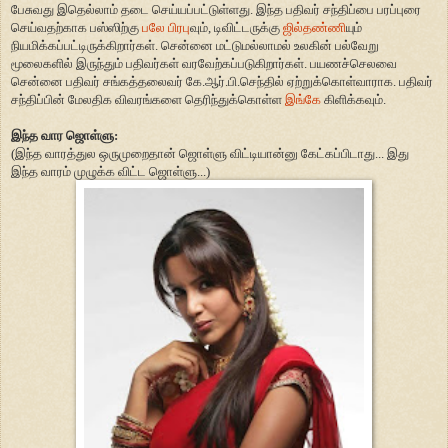
பேசுவது இதெல்லாம் தடை செய்யப்பட்டுள்ளது. இந்த பதிவர் சந்திப்பை பரப்புரை
செய்வதற்காக பஸ்ஸிற்கு
பலே பிரபு
வும், டிவிட்டருக்கு
ஜில்தண்ணி
யும்
நியமிக்கப்பட்டிருக்கிறார்கள். சென்னை மட்டுமல்லாமல் உலகின் பல்வேறு
மூலைகளில் இருந்தும் பதிவர்கள் வரவேற்கப்படுகிறார்கள். பயணச்செலவை
சென்னை பதிவர் சங்கத்தலைவர் கே.ஆர்.பி.செந்தில் ஏற்றுக்கொள்வாராக. பதிவர்
சந்திப்பின் மேலதிக விவரங்களை தெரிந்துக்கொள்ள
இங்கே
கிளிக்கவும்.
இந்த வார ஜொள்ளு:
(இந்த வாரத்துல ஒருமுறைதான் ஜொள்ளு விட்டியான்னு கேட்கப்பிடாது... இது
இந்த வாரம் முழுக்க விட்ட ஜொள்ளு...)