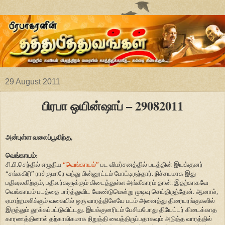
29 August 2011
பிரபா ஒயின்ஷாப் – 29082011
அன்புள்ள வலைப்பூவிற்கு,
வெங்காயம்:
சி.பி.செந்தில் எழுதிய
“வெங்காயம்”
பட விமர்சனத்தில் படத்தின் இயக்குனர்
“சங்ககிரி” ராச்குமாரே வந்து பின்னூட்டம் போட்டிருந்தார். நிச்சயமாக இது
பதிவுலகிற்கும், பதிவர்களுக்கும் கிடைத்துள்ள அங்கீகாரம் தான். இதற்காகவே
வெங்காயம் படத்தை பார்த்துவிட வேண்டுமென்று முடிவு செய்திருந்தேன். ஆனால்,
ஏமாற்றமளிக்கும் வகையில் ஒரு வாரத்திலேயே படம் அனைத்து திரையரங்குகளில்
இருந்தும் தூக்கப்பட்டுவிட்டது. இயக்குனரிடம் பேசியபோது தியேட்டர் கிடைக்காத
காரணத்தினால் தற்காலிகமாக நிறுத்தி வைத்திருப்பதாகவும் அடுத்த வாரத்தில்