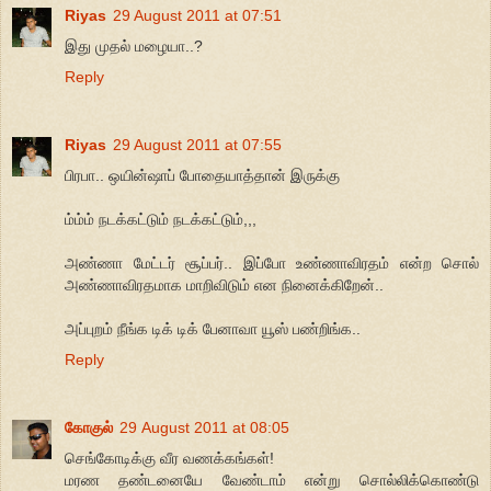
Riyas
29 August 2011 at 07:51
இது முதல் மழையா..?
Reply
Riyas
29 August 2011 at 07:55
பிரபா.. ஒயின்ஷாப் போதையாத்தான் இருக்கு
ம்ம்ம் நடக்கட்டும் நடக்கட்டும்,,,
அண்ணா மேட்டர் சூப்பர்.. இப்போ உண்ணாவிரதம் என்ற சொல்
அண்ணாவிரதமாக மாறிவிடும் என நினைக்கிறேன்..
அப்புறம் நீங்க டிக் டிக் பேனாவா யூஸ் பண்றிங்க..
Reply
கோகுல்
29 August 2011 at 08:05
செங்கோடிக்கு வீர வணக்கங்கள்!
மரண தண்டனையே வேண்டாம் என்று சொல்லிக்கொண்டு