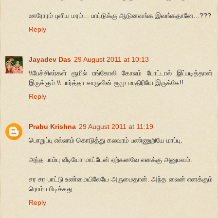
ஊரோரம் புளிய மரம்... பாட்டுக்கு ஆடுனவங்க இவங்கதானே...???
Reply
Jayadev Das
29 August 2011 at 10:13
\\பேச்சிலர்கள் ரூமில் ரங்கோலி கோலம் போட்டால் இப்படித்தான்
இருக்கும்.\\ பார்த்தா சாருவின் ரூமு மாதிரியே இருக்கே!!
Reply
Prabu Krishna
29 August 2011 at 11:19
பொறுப்பு எல்லாம் கொடுத்து கலவரம் பண்ணுறியே மாப்பு.
அந்த பாம்பு வீடியோ மாட்டேன் ஏற்கனவே எனக்கு அனுபவம்.
சர சர பாட்டு உண்மையிலேயே அருமைதான். அந்த லைன் எனக்கும்
ரொம்ப பிடிச்சது.
Reply