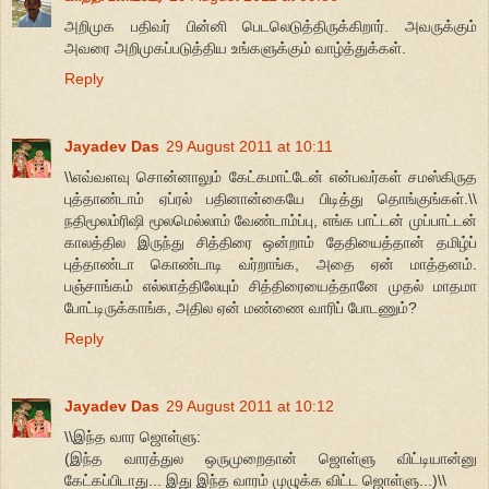
அறிமுக பதிவர் பின்னி பெடலெடுத்திருக்கிறார். அவருக்கும்
அவரை அறிமுகப்படுத்திய உங்களுக்கும் வாழ்த்துக்கள்.
Reply
Jayadev Das
29 August 2011 at 10:11
\\எவ்வளவு சொன்னாலும் கேட்கமாட்டேன் என்பவர்கள் சமஸ்கிருத
புத்தாண்டாம் ஏப்ரல் பதினான்கையே பிடித்து தொங்குங்கள்.\\
நதிமூலம்ரிஷி மூலமெல்லாம் வேண்டாம்ப்பு, எங்க பாட்டன் முப்பாட்டன்
காலத்தில இருந்து சித்திரை ஒன்றாம் தேதியைத்தான் தமிழ்ப்
புத்தாண்டா கொண்டாடி வர்றாங்க, அதை ஏன் மாத்தனம்.
பஞ்சாங்கம் எல்லாத்திலேயும் சித்திரையைத்தானே முதல் மாதமா
போட்டிருக்காங்க, அதில ஏன் மண்ணை வாரிப் போடணும்?
Reply
Jayadev Das
29 August 2011 at 10:12
\\இந்த வார ஜொள்ளு:
(இந்த வாரத்துல ஒருமுறைதான் ஜொள்ளு விட்டியான்னு
கேட்கப்பிடாது... இது இந்த வாரம் முழுக்க விட்ட ஜொள்ளு...)\\