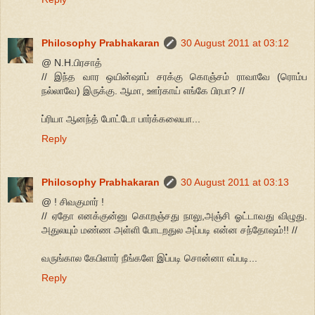
Philosophy Prabhakaran
30 August 2011 at 03:12
@ N.H.பிரசாத்
// இந்த வார ஒயின்ஷாப் சரக்கு கொஞ்சம் ராவாவே (ரொம்ப
நல்லாவே) இருக்கு. ஆமா, ஊர்காய் எங்கே பிரபா? //
ப்ரியா ஆனந்த் போட்டோ பார்க்கலையா...
Reply
Philosophy Prabhakaran
30 August 2011 at 03:13
@ ! சிவகுமார் !
// ஏதோ எனக்குன்னு கொறஞ்சது நாலு,அஞ்சி ஓட்டாவது விழுது.
அதுலயும் மண்ண அள்ளி போடறதுல அப்படி என்ன சந்தோஷம்!! //
வருங்கால கேபிளார் நீங்களே இப்படி சொன்னா எப்படி...
Reply