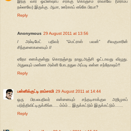
இந்த வார ஒயின்ஷாப் சரக்கு கொஞ்சம் ராவாவே (ரொம்ப
நல்லாவே) இருக்கு. ஆமா, ஊர்காய் எங்கே பிரபா?
Reply
Anonymous
29 August 2011 at 13:56
/ அல்டிமேட் பதிவர் “மெட்ராஸ் பவன்” சிவகுமாரின்
சிந்தனைகளையும் //
ஏதோ எனக்குன்னு கொறஞ்சது நாலு,அஞ்சி ஓட்டாவது விழுது.
அதுலயும் மண்ண அள்ளி போடறதுல அப்படி என்ன சந்தோஷம்!!
Reply
பன்னிக்குட்டி ராம்சாமி
29 August 2011 at 14:44
ஒரு பிரபலபதிவர் என்னையும் சந்தடிசாக்குல அறிமுகப்
படுத்திவிட்டிருக்கீங்க..... ம்ம்ம்... இருக்கட்டும் இருக்கட்டும்.......
Reply