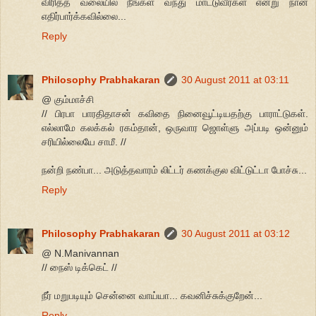
விரித்த வலையில் நீங்கள் வந்து மாட்டுவீர்கள் என்று நான்
எதிர்பார்க்கவில்லை...
Reply
Philosophy Prabhakaran
30 August 2011 at 03:11
@ கும்மாச்சி
// பிரபா பாரதிதாசன் கவிதை நினைவூட்டியதற்கு பாராட்டுகள்.
எல்லாமே கலக்கல் ரகம்தான், ஒருவார ஜொள்ளு அப்படி ஒன்னும்
சரியில்லையே சாமீ. //
நன்றி நண்பா... அடுத்தவாரம் லிட்டர் கணக்குல விட்டுட்டா போச்சு...
Reply
Philosophy Prabhakaran
30 August 2011 at 03:12
@ N.Manivannan
// நைஸ் டிக்கெட் //
நீர் மறுபடியும் சென்னை வாய்யா... கவனிச்சுக்குறேன்...
Reply