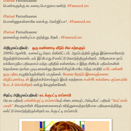
iParisal
Parisalkaaran
பெண்களுக்கு கடலளவு பொறுமை உண்டு
.
#FamousLies
iParisal
Parisalkaaran
பொண்ணுகன்னாலே எனக்கு அலர்ஜிப்பா
..!
#FamousLies
iParisal
Parisalkaaran
நாளைக்கு கண்டிப்பா குடுத்துடறேன்
..
#FamousLies
அறிமுகப்பதிவர்:
ஒரு கண்ணாடி வீடும் சில கற்களும்
2009ம் ஆண்டே வலைப்பூ தொடங்கிவிட்டார். ஆரம்பத்தில் ஐந்து இடுகைகளோடு
நிறுத்திக்கொண்டவர் இப்போது ரீ-என்ட்ரி கொடுத்திருக்கிறார். அநேகமாக நாம்
எல்லோருமே பதிவுலகம் வந்த புதிதில் என்னங்கடா இந்த சீனியர் பதிவர்களின்
தொல்லை தாங்க முடியலைன்னு நினைச்சிருப்போமே அந்த மாதிரி
ஃபீல் பண்ணி
ஒரு பதிவு
எழுதியிருக்கிறார் பாருங்கள்.
வேலை தேடும் இளைஞர்களை
விழிப்புணர்வுடன்
இருக்கச்சொல்லும் இவர் எதற்காக
சமச்சீர் கல்வியை குப்பையில்
போடச் சொல்கிறார்
என்று கேளுங்களேன்.
சிறப்பு அறிமுகப்பதிவர்:
வடக்குபட்டி ராம்சாமி
பிரபல பதிவர்
பன்னிக்குட்டி ராம்சாமி
யும் ஸ்டைலையும், அல்டிமேட் பதிவர்
“மெட்ராஸ்
பவன்”
சிவகுமாரின் சிந்தனைகளையும் உரித்துவைத்தாற்போல பதிவுலகத்திற்கு
என்ட்ரி கொடுத்திருக்கிறார் வடக்குபட்டி ராம்சாமி.