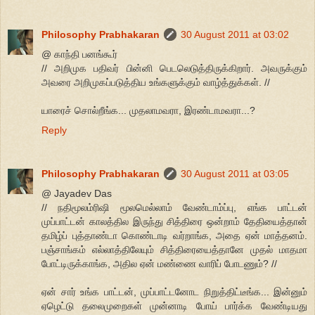
Philosophy Prabhakaran
30 August 2011 at 03:02
@ காந்தி பனங்கூர்
// அறிமுக பதிவர் பின்னி பெடலெடுத்திருக்கிறார். அவருக்கும்
அவரை அறிமுகப்படுத்திய உங்களுக்கும் வாழ்த்துக்கள். //
யாரைச் சொல்றீங்க... முதலாமவரா, இரண்டாமவரா...?
Reply
Philosophy Prabhakaran
30 August 2011 at 03:05
@ Jayadev Das
// நதிமூலம்ரிஷி மூலமெல்லாம் வேண்டாம்ப்பு, எங்க பாட்டன்
முப்பாட்டன் காலத்தில இருந்து சித்திரை ஒன்றாம் தேதியைத்தான்
தமிழ்ப் புத்தாண்டா கொண்டாடி வர்றாங்க, அதை ஏன் மாத்தனம்.
பஞ்சாங்கம் எல்லாத்திலேயும் சித்திரையைத்தானே முதல் மாதமா
போட்டிருக்காங்க, அதில ஏன் மண்ணை வாரிப் போடணும்? //
ஏன் சார் உங்க பாட்டன், முப்பாட்டனோட நிறுத்திட்டீங்க... இன்னும்
ஏழெட்டு தலைமுறைகள் முன்னாடி போய் பார்க்க வேண்டியது