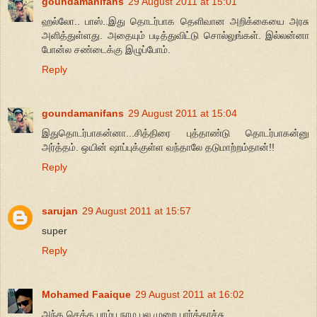
goundamanifans
29 August 2011 at 15:01
ஹல்லோ.. பாஸ்..இது தொடர்பாக தெளிவான அறிக்கையை அரசு
அளித்துள்ளது. அதையும் படித்துவிட்டு சொல்லுங்கள். இல்லன்னா
போன்ல சண்டைக்கு இழுப்போம்.
Reply
goundamanifans
29 August 2011 at 15:04
இதுதொடர்பாகன்னா...சித்திரை புத்தாண்டு தொடர்பாகன்னு
அர்த்தம். ஒயின் ஷாப்புக்குள்ள வந்தாலே தடுமாற்றம்தான்!!
Reply
sarujan
29 August 2011 at 15:57
super
Reply
Mohamed Faaique
29 August 2011 at 16:02
அந்த செத்த பாம்ப நாம பல முறை பார்த்தாச்சு...