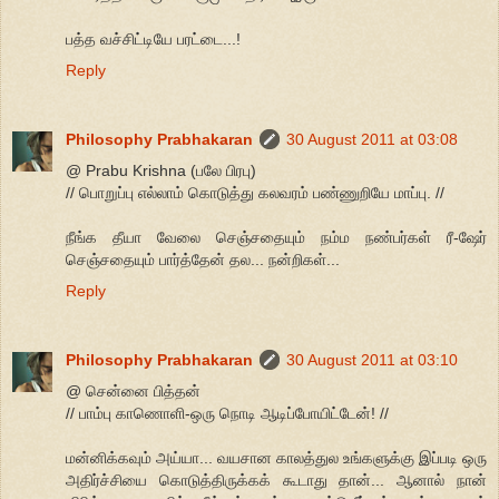
பத்த வச்சிட்டியே பரட்டை...!
Reply
Philosophy Prabhakaran
30 August 2011 at 03:08
@ Prabu Krishna (பலே பிரபு)
// பொறுப்பு எல்லாம் கொடுத்து கலவரம் பண்ணுறியே மாப்பு. //
நீங்க தீயா வேலை செஞ்சதையும் நம்ம நண்பர்கள் ரீ-ஷேர்
செஞ்சதையும் பார்த்தேன் தல... நன்றிகள்...
Reply
Philosophy Prabhakaran
30 August 2011 at 03:10
@ சென்னை பித்தன்
// பாம்பு காணொளி-ஒரு நொடி ஆடிப்போயிட்டேன்! //
மன்னிக்கவும் அய்யா... வயசான காலத்துல உங்களுக்கு இப்படி ஒரு
அதிர்ச்சியை கொடுத்திருக்கக் கூடாது தான்... ஆனால் நான்