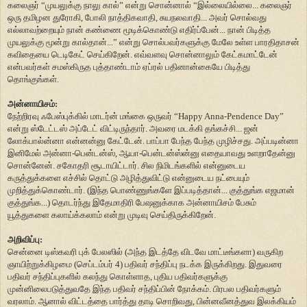
கலைஞர் “முயலுக்கு நாலு கால்” என்று சொன்னால் “இல்லையில்லை... கலைஞர்
ஒரு தமிழன துரோகி, போலி நாத்திகவாதி, சுயநலவாதி... அவர் சொல்வது
எல்லாவற்றையும் நான் கண்ணை மூடிக்கொண்டு எதிர்ப்பேன்... நான் பிடித்த
முயலுக்கு மூன்று கால்தான்...” என்று சொல்பவர்களுக்கு மேலே உள்ள பாரதிதாசன்
கவிதையை டெடிகேட் செய்கிறேன். எவ்வளவு சொன்னாலும் கேட்கமாட்டேன்
என்பவர்கள் சமஸ்கிருத புத்தாண்டாம் ஏப்ரல் பதினான்கையே பிடித்து
தொங்குங்கள்.
அன்னாயிசம்:
நேற்றிரவு ஃபேஸ்புக்கில் மாடர்ன் மங்கை ஒருவர் “Happy Anna-Pendence Day”
என்று ஸ்டேட்டஸ் அப்டேட் விட்டிருந்தார். அவரை மடக்கி தங்கச்சி... ஜன்
லோக்பால்ன்னா என்னன்னு கேட்டேன். பாப்பா பேந்த பேந்த முழிச்சது. அப்படின்னா
இனிமேல் அன்னா-பென்டன்ஸ், ஆயா-பென்டன்ஸ்ன்னு எதையாவது உளறாதேன்னு
சொன்னேன். சகோதரி சூடாயிட்டார். சில நிமிடங்களில் என்னுடைய
கருத்துக்களை எச்சில் தொட்டு அழித்துவிட்டு என்னுடைய நட்பையும்
முறித்துக்கொண்டார். (இந்த பொண்ணுங்களே இப்படித்தான்... குத்துங்க எஜமான்
குத்துங்க...) தொடர்ந்து இதேமாதிரி பேஷனுக்காக அன்னாயிசம் பேசும்
யூத்துகளை கலாய்க்கலாம் என்று முடிவு செய்திருக்கிறேன்.
அறிவிப்பு:
சென்னை டிஸ்கவரி புக் பேலஸில் (அந்த இடத்தே விடவே மாட்டீங்களா) வருகிற
ஞாயிற்றுக்கிழமை (செப்டம்பர் 4) பதிவர் சந்திப்பு நடக்க இருக்கிறது. இதுவரை
பதிவர் சந்திப்புகளில் கலந்து கொள்ளாத, புதிய பதிவர்களுக்கு
முன்னிலைபடுத்துவதே இந்த பதிவர் சந்திப்பின் நோக்கம். பிரபல பதிவர்களும்
வரலாம். ஆனால் விட்டத்தை பார்த்து தாடி சொறிவது, பின்னவீனத்துவ இலக்கியம்