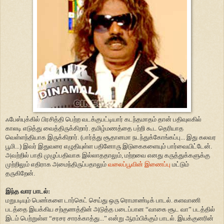
ஃபேஸ்புக்கில் பிரசித்தி பெற்ற வடக்குபட்டியார் கடந்தமாதம் தான் பதிவுலகில்
காலடி எடுத்து வைத்திருக்கிறார். தமிழ்மணத்தை பற்றி கூட தெரியாத
வெள்ளந்தியாக இருக்கிறார். (பார்த்து சூதானமா நடந்துக்கோங்கப்பு... இது கலவர
பூமி...) இவர் இதுவரை எழுதியுள்ள பதினோரு இடுகைகளையும் பார்வையிட்டேன்.
அவற்றில் பாதி முழுப்பதிவாக இல்லாததாலும், மற்றவை எனது கருத்துக்களுக்கு
முற்றிலும் எதிராக அமைந்திருப்பதாலும்
வலைப்பூவின் இணைப்பு
மட்டும்
தருகிறேன்.
இந்த வார பாடல்
:
மறுபடியும் பெண்களை டார்கெட் செய்து ஒரு ரொமாண்டிக் பாடல். களவாணி
படத்தை இயக்கிய சற்குணத்தின் அடுத்த படைப்பான “வாகை சூட வா” படத்தில்
இடம் பெற்றுள்ள “சரசர சாரக்காத்து...” என்று ஆரம்பிக்கும் பாடல். இயக்குனரின்