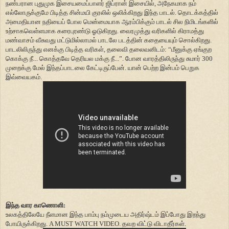
நண்பரான புதுமுக இசையமைப்பாளர் ஜிப்ரான் இசையில், அநேகமாக நம்
எல்லோருக்குமே பிடித்த சின்மயி குரலில் ஒலிக்கிறது இந்த பாடல். தொடக்கத்தில்
அமைதியான நதியைப் போல மென்மையாக ஆரம்பிக்கும் பாடல் சில நிமிடங்களில்
உற்சாகவெள்ளமாக கரைபுரண்டு ஓடுகிறது. வைரமுத்து வரிகளில் கிராமத்து
மண்வாசம் வீசுவது மட்டுமில்லாமல் பாடலே படத்தின் கதையையும் சொல்கிறது.
பாடலிலிருந்து எனக்கு பிடித்த வரிகள், தலைவி தலைவனிடம்: “மீனுக்கு ஏங்குற
கொக்கு நீ... கொத்தவே தெரியல மக்கு நீ...”. போன வாரத்திலிருந்து சுமார் 300
முறைக்கு மேல் இந்தப்பாடலை கேட்டிருப்பேன். யான் பெற்ற இன்பம் பெறுக
இவ்வையகம்.
இந்த வார காணொளி:
உலகத்திலேயே நீளமான இந்த பாம்பு நம்முடைய அதிர்ஷ்டம் இப்போது இறந்து
போயிருக்கிறது. A MUST WATCH VIDEO. தவற விட்டு விடாதீர்கள்.