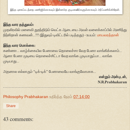
இந்த புகைப்படத்தை மணிஜிக்காகவும் இன்னபிற குடிமக
ன்
ர்களுக்காகவும் அர்ப்பணிக்கிறேன்.
இந்த வார தத்துவம்
:
முதலிரவில் மனைவி துறந்திடும் வெட்க ஆடையை அவள் வளைக்காப்பில் அணிந்து
நிற்கிறான் கணவன்...!!! (இதுவும் டிவிட்டரில் படித்தது) - உபயம்:
மாயவரத்தான்
இந்த வார மொக்கை:
கண்ணா... வாழ்க்கையில பேனாவை தொலைச்சா வேற பேனா வாங்கிக்கலாம்...
ஆனா பேனா மூடியை தொலைச்சிட்டா வேற வாங்க முடியாதுப்பா... வாங்க
முடியாது...
அதனால எல்லாரும் “டிக்-டிக்” பேனாவையே வாங்குவோமாக...
என்றும் அன்புடன்,
N.R.Prabhakaran
Philosophy Prabhakaran
உதிர்த்த நேரம்
07:14:00
Share
43 comments: