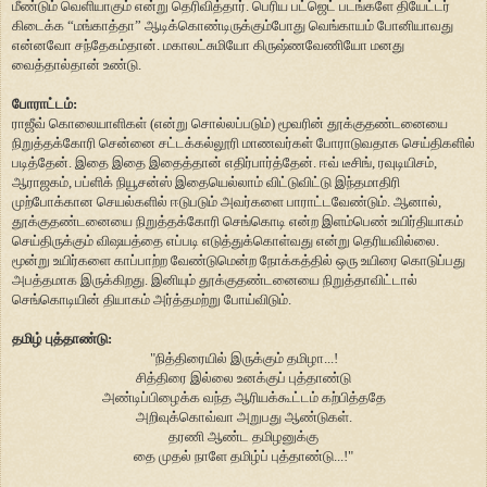
மீண்டும் வெளியாகும் என்று தெரிவித்தார். பெரிய பட்ஜெட் படங்களே தியேட்டர்
கிடைக்க “மங்காத்தா” ஆடிக்கொண்டிருக்கும்போது வெங்காயம் போனியாவது
என்னவோ சந்தேகம்தான். மகாலட்சுமியோ கிருஷ்ணவேணியோ மனது
வைத்தால்தான் உண்டு.
போராட்டம்:
ராஜீவ் கொலையாளிகள் (என்று சொல்லப்படும்) மூவரின் தூக்குதண்டனையை
நிறுத்தக்கோரி சென்னை சட்டக்கல்லூரி மாணவர்கள் போராடுவதாக செய்திகளில்
படித்தேன். இதை இதை இதைத்தான் எதிர்பார்த்தேன். ஈவ் டீசிங், ரவுடியிசம்,
ஆராஜகம், பப்ளிக் நியூசன்ஸ் இதையெல்லாம் விட்டுவிட்டு இந்தமாதிரி
முற்போக்கான செயல்களில் ஈடுபடும் அவர்களை பாராட்டவேண்டும். ஆனால்,
தூக்குதண்டனையை நிறுத்தக்கோரி செங்கொடி என்ற இளம்பெண் உயிர்தியாகம்
செய்திருக்கும் விஷயத்தை எப்படி எடுத்துக்கொள்வது என்று தெரியவில்லை.
மூன்று உயிர்களை காப்பாற்ற வேண்டுமென்ற நோக்கத்தில் ஒரு உயிரை கொடுப்பது
அபத்தமாக இருக்கிறது. இனியும் தூக்குதண்டனையை நிறுத்தாவிட்டால்
செங்கொடியின் தியாகம் அர்த்தமற்று போய்விடும்.
தமிழ் புத்தாண்டு:
"
நித்திரையில் இருக்கும் தமிழா...!
சித்திரை இல்லை உனக்குப் புத்தாண்டு
அண்டிப்பிழைக்க வந்த ஆரியக்கூட்டம் கற்பித்ததே
அறிவுக்கொவ்வா அறுபது ஆண்டுகள்.
தரணி ஆண்ட தமிழனுக்கு
தை முதல் நாளே தமிழ்ப் புத்தாண்டு...!"