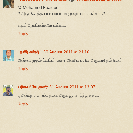
@ Mohamed Faaique
// அந்த செத்த பாம்ப நாம பல முறை பார்த்தாச்சு... //
உஷார் ஆயிட்டீங்களே மக்கா...
Reply
”தளிர் சுரேஷ்”
30 August 2011 at 21:16
அன்னா முதல் ட்விட்டர் வரை அலசிய பதிவு அருமை! நன்றிகள்
Reply
'பரிவை' சே.குமார்
31 August 2011 at 13:07
ஒயின்ஷாப் ரொம்ப நல்லாயிருக்கு. வாழ்த்துக்கள்.
Reply