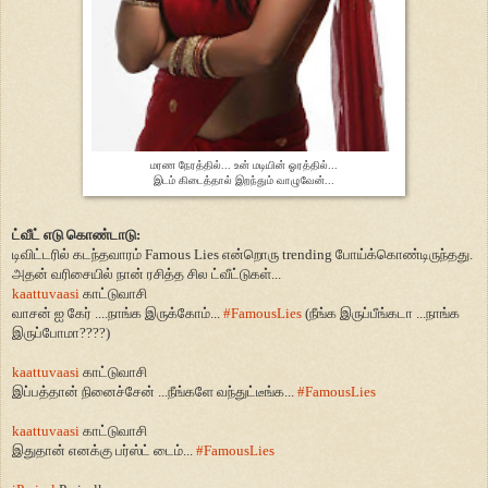
மரண நேரத்தில்... உன் மடியின் ஓரத்தில்...
இடம் கிடைத்தால் இறந்தும் வாழுவேன்...
ட்வீட் எடு கொண்டாடு
:
டிவிட்டரில் கடந்தவாரம் Famous Lies என்றொரு trending போய்க்கொண்டிருந்தது.
அதன் வரிசையில் நான் ரசித்த சில ட்வீட்டுகள்...
kaattuvaasi
காட்டுவாசி
வாசன் ஐ கேர்
....
நாங்க இருக்கோம்
...
#FamousLies
(
நீங்க இருப்பீங்கடா
...
நாங்க
இருப்போமா
????)
kaattuvaasi
காட்டுவாசி
இப்பத்தான் நினைச்சேன்
...
நீங்களே வந்துட்டீங்க
...
#FamousLies
kaattuvaasi
காட்டுவாசி
இதுதான் எனக்கு பர்ஸ்ட் டைம்
...
#FamousLies