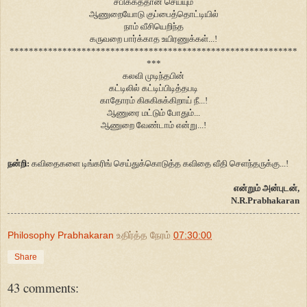
சபிக்கத்தான் செய்யும்
ஆணுறையோடு குப்பைத்தொட்டியில்
நாம் வீசியெறிந்த
கருவறை பார்க்காத உயிரணுக்கள்...!
************************************************************
***
கலவி முடிந்தபின்
கட்டிலில் கட்டிப்பிடித்தபடி
காதோரம் கிசுகிசுக்கிறாய் நீ...!
ஆணுரை மட்டும் போதும்...
ஆணுறை வேண்டாம் என்று...!
நன்றி:
கவிதைகளை டிங்கரிங் செய்துக்கொடுத்த கவிதை வீதி செளந்தருக்கு...!
என்றும் அன்புடன்,
N.R.Prabhakaran
Philosophy Prabhakaran
உதிர்த்த நேரம்
07:30:00
Share
43 comments: