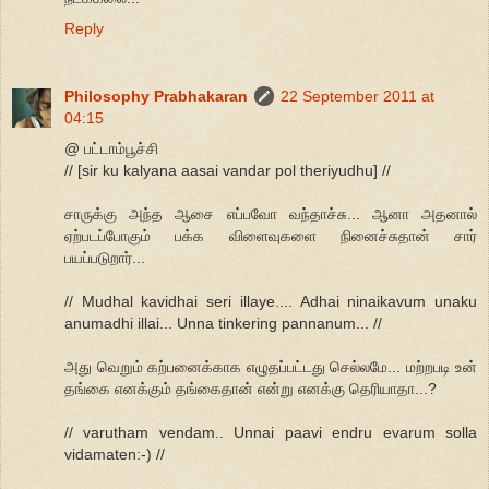
Reply
Philosophy Prabhakaran
22 September 2011 at
04:15
@ பட்டாம்பூச்சி
// [sir ku kalyana aasai vandar pol theriyudhu] //
சாருக்கு அந்த ஆசை எப்பவோ வந்தாச்சு... ஆனா அதனால்
ஏற்படப்போகும் பக்க விளைவுகளை நினைச்சுதான் சார்
பயப்படுறார்...
// Mudhal kavidhai seri illaye.... Adhai ninaikavum unaku
anumadhi illai... Unna tinkering pannanum... //
அது வெறும் கற்பனைக்காக எழுதப்பட்டது செல்லமே... மற்றபடி உன்
தங்கை எனக்கும் தங்கைதான் என்று எனக்கு தெரியாதா...?
// varutham vendam.. Unnai paavi endru evarum solla
vidamaten:-) //