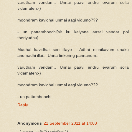
varutham vendam.. Unnai paavi endru evarum solla
vidamaten:-)
moondram kavidhai unmai aagi vidumo???
- un pattamboochi[sir ku kalyana aasai vandar pol
theriyudhu]
Mudhal kavidhai seri illaye.... Adhai ninaikavum unaku
anumadhi illai... Unna tinkering pannanum...
varutham vendam.. Unnai paavi endru evarum solla
vidamaten:-)
moondram kavidhai unmai aagi vidumo???
- un pattamboochi
Reply
Anonymous
21 September 2011 at 14:03
;-) காண்டம் விளிப்புனர்சியா ))