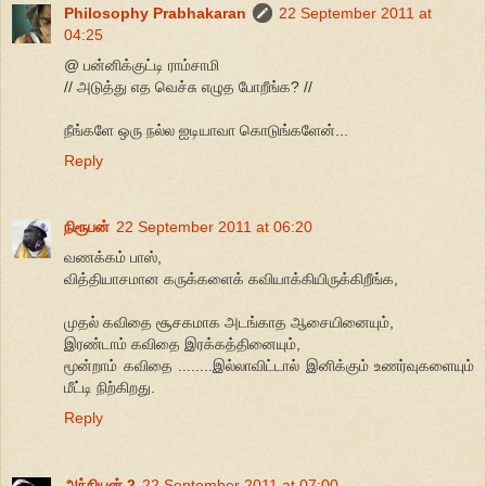
Philosophy Prabhakaran
22 September 2011 at
04:25
@ பன்னிக்குட்டி ராம்சாமி
// அடுத்து எத வெச்சு எழுத போறீங்க? //
நீங்களே ஒரு நல்ல ஐடியாவா கொடுங்களேன்...
Reply
நிரூபன்
22 September 2011 at 06:20
வணக்கம் பாஸ்,
வித்தியாசமான கருக்களைக் கவியாக்கியிருக்கிறீங்க,
முதல் கவிதை சூசகமாக அடங்காத ஆசையினையும்,
இரண்டாம் கவிதை இரக்கத்தினையும்,
மூன்றாம் கவிதை ........இல்லாவிட்டால் இனிக்கும் உணர்வுகளையும்
மீட்டி நிற்கிறது.
Reply
அந்நியன் 2
22 September 2011 at 07:00