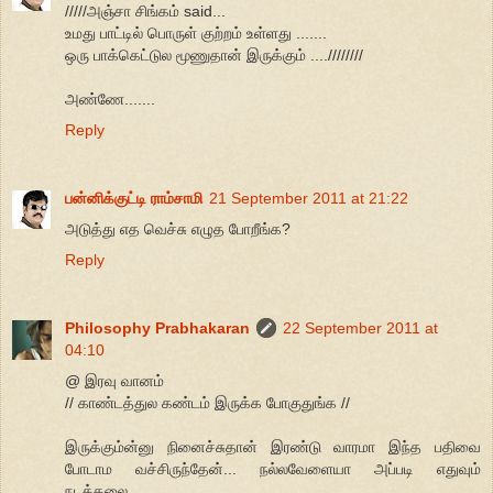
/////அஞ்சா சிங்கம் said...
உமது பாட்டில் பொருள் குற்றம் உள்ளது .......
ஒரு பாக்கெட்டுல மூணுதான் இருக்கும் ....////////
அண்ணே.......
Reply
பன்னிக்குட்டி ராம்சாமி
21 September 2011 at 21:22
அடுத்து எத வெச்சு எழுத போறீங்க?
Reply
Philosophy Prabhakaran
22 September 2011 at
04:10
@ இரவு வானம்
// காண்டத்துல கண்டம் இருக்க போகுதுங்க //
இருக்கும்ன்னு நினைச்சுதான் இரண்டு வாரமா இந்த பதிவை
போடாம வச்சிருந்தேன்... நல்லவேளையா அப்படி எதுவும்
நடக்கலை...