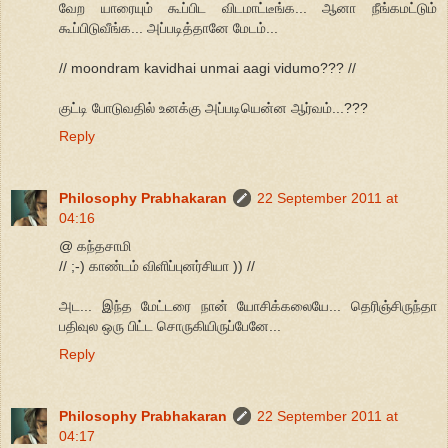
வேற யாரையும் கூப்பிட விடமாட்டீங்க... ஆனா நீங்கமட்டும்
கூப்பிடுவீங்க... அப்படித்தானே மேடம்...
// moondram kavidhai unmai aagi vidumo??? //
குட்டி போடுவதில் உனக்கு அப்படியென்ன ஆர்வம்...???
Reply
Philosophy Prabhakaran
22 September 2011 at
04:16
@ கந்தசாமி
// ;-) காண்டம் விளிப்புனர்சியா )) //
அட... இந்த மேட்டரை நான் யோசிக்கலையே... தெரிஞ்சிருந்தா
பதிவுல ஒரு பிட்ட சொருகியிருப்பேனே...
Reply
Philosophy Prabhakaran
22 September 2011 at
04:17