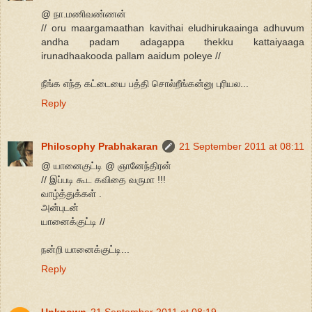
@ நா.மணிவண்ணன்
// oru maargamaathan kavithai eludhirukaainga adhuvum
andha padam adagappa thekku kattaiyaaga
irunadhaakooda pallam aaidum poleye //
நீங்க எந்த கட்டையை பத்தி சொல்றீங்கன்னு புரியல...
Reply
Philosophy Prabhakaran
21 September 2011 at 08:11
@ யானைகுட்டி @ ஞானேந்திரன்
// இப்படி கூட கவிதை வருமா !!!
வாழ்த்துக்கள் .
அன்புடன்
யானைக்குட்டி //
நன்றி யானைக்குட்டி...
Reply