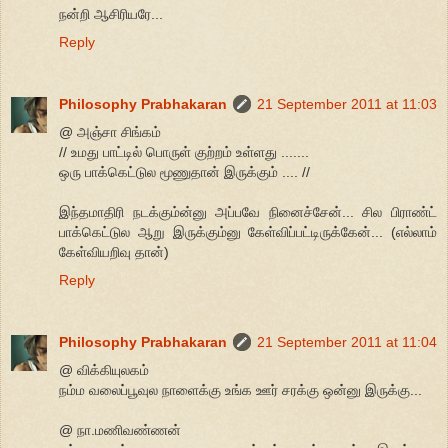
நன்றி ஆசிரியரே...
Reply
Philosophy Prabhakaran
21 September 2011 at 11:03
@ அஞ்சா சிங்கம்
// உமது பாட்டில் பொருள் குற்றம் உள்ளது .......
ஒரு பாக்கெட்டுல மூணுதான் இருக்கும் .... //
இந்தமாதிரி நடக்கும்ன்னு அப்பவே நினைச்சேன்... சில பிராண்ட்
பாக்கெட்டுல ஆறு இருக்கும்னு கேள்விப்பட்டிருக்கேன்... (எல்லாம்
கேள்வியறிவு தான்)
Reply
Philosophy Prabhakaran
21 September 2011 at 11:04
@ விக்கியுலகம்
நம்ம வலைப்பூவுல நாளைக்கு உங்க ஊர் சரக்கு ஒன்னு இருக்கு...
@ நா.மணிவண்ணன்