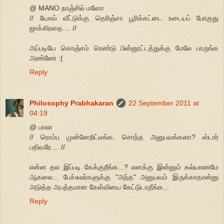
@ MANO நாஞ்சில் மனோ
// யோவ் வீட்டுக்கு தெரிஞ்சா பூரிக்கட்டை உடையப் போகுது
ஜாக்கிரதை.... //
அப்படியே கொஞ்சம் ரெண்டு பின்னூட்டத்துக்கு மேலே பாருங்க
அண்ணே :(
Reply
Philosophy Prabhakaran
22 September 2011 at
04:19
@ பாலா
// ரொம்ப முன்னேறிட்டீங்க. சொந்த அனுபவங்களா? ஸ்டார்
பதிவரே.... //
என்ன தல இப்படி கேக்குறீங்க...? எனக்கு இன்னும் கல்யாணமே
ஆகலை... பேச்சுலர்களுக்கு "அந்த" அனுபவம் இருக்காதான்னு
அடுத்த அபத்தமான கேள்வியை கேட்டுடாதீங்க...
Reply