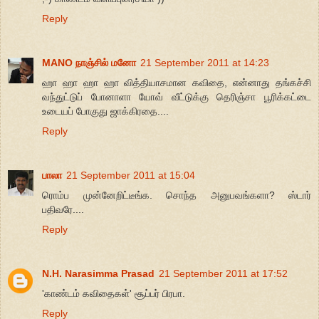
Reply
MANO நாஞ்சில் மனோ
21 September 2011 at 14:23
ஹா ஹா ஹா ஹா வித்தியாசமான கவிதை, என்னாது தங்கச்சி
வந்துட்டுப் போனாளா யோவ் வீட்டுக்கு தெரிஞ்சா பூரிக்கட்டை
உடையப் போகுது ஜாக்கிரதை....
Reply
பாலா
21 September 2011 at 15:04
ரொம்ப முன்னேறிட்டீங்க. சொந்த அனுபவங்களா? ஸ்டார்
பதிவரே....
Reply
N.H. Narasimma Prasad
21 September 2011 at 17:52
'காண்டம் கவிதைகள்' சூப்பர் பிரபா.
Reply