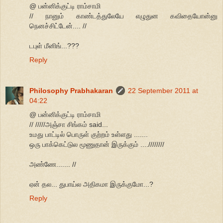
@ பன்னிக்குட்டி ராம்சாமி
// நானும் காண்டத்துலேயே எழுதுன கவிதையோன்னு
நெனச்சிட்டேன்.... //
டபுள் மீனிங்...???
Reply
Philosophy Prabhakaran
22 September 2011 at
04:22
@ பன்னிக்குட்டி ராம்சாமி
// /////அஞ்சா சிங்கம் said...
உமது பாட்டில் பொருள் குற்றம் உள்ளது .......
ஒரு பாக்கெட்டுல மூணுதான் இருக்கும் ....////////
அண்ணே....... //
ஏன் தல... துபாய்ல அதிகமா இருக்குமோ...?
Reply