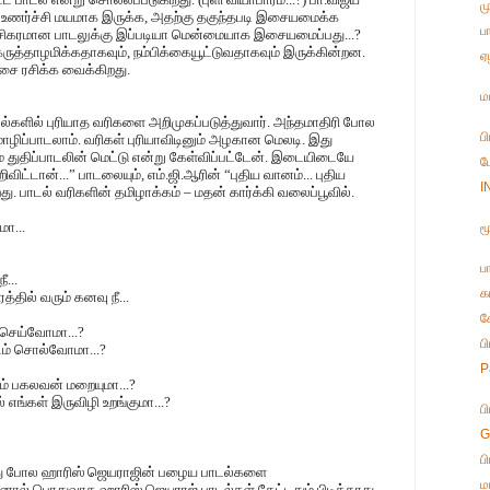
ம
 உணர்ச்சி மயமாக இருக்க, அதற்கு தகுந்தபடி இசையமைக்க
ப
்ச்சிகரமான பாடலுக்கு இப்படியா மென்மையாக இசையமைப்பது...?
ருத்தாழமிக்கதாகவும், நம்பிக்கையூட்டுவதாகவும் இருக்கின்றன.
ஏ
சை ரசிக்க வைக்கிறது.
ம
்களில் புரியாத வரிகளை அறிமுகப்படுத்துவார். அந்தமாதிரி போல
ப
ழிப்பாடலாம். வரிகள் புரியாவிடினும் அழகான மெலடி. இது
் துதிப்பாடலின் மெட்டு என்று கேள்விப்பட்டேன். இடையிடையே
ப
ட்டான்...” பாடலையும், எம்.ஜி.ஆரின் “புதிய வானம்... புதிய
I
றது. பாடல் வரிகளின் தமிழாக்கம் – மதன் கார்க்கி வலைப்பூவில்.
மா...
ம
ப
ீ...
க
த்தில் வரும் கனவு நீ...
க
ு செய்வோமா...?
ப
ம் சொல்வோமா...?
P
ும் பகலவன் மறையுமா...?
 எங்கள் இருவிழி உறங்குமா...?
ப
G
ப
து போல ஹாரிஸ் ஜெயராஜின் பழைய பாடல்களை
ம
ால் பொதுவாக ஹாரிஸ் ஜெயராஜ் பாடல்கள் கேட்டதும் பிடிக்காது.