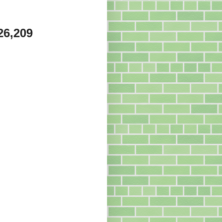
26,209