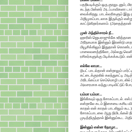
பதறியடிக்கும் ஒரு குரலுடனும், 
கடந்த பின்னர் அடப்பாவிகளா டாக்
வைக்கிறது. பாடல்வரிகளும் இது 
அறிமுகப்பாடலாக இருக்கும் என்
காட்டுகிறார்களாம். (அதைத்தான்
முன் அந்திச்சாரல் நீ...
ஹாரிஸ் ஜெயராஜுக்கே உரித்தான அக
அநேகமாக இன்னும் இரண்டு மாதங்
மியூசிக்கிலும் இதுதான் கொண்ட
பாலைவனத்திலோ, அல்லது வெளிநாட்
ரசிகர்களுக்கு பிடிக்கக்கூடும்.
எல்லே லாமா...
டூயட் பாடல்தான் என்றாலும் பார்ட
கட்டைக்குரலில் கலந்துகட்டி அடித்
அடேங்கப்பா செம்மொழி பாடலில் 
அவசரமாக வந்து பாடிவிட்டுப் போக
யம்மா யம்மா...
இங்கேயும் ஒரு சோகப்பாடல். எஸ்.
என்றாலே கடம் இசையை கசிய விடு
காதல் என் காதல் பாடலிலும் க
சோகப்பாடலை ஆறு நிமிடங்கள் நீட்
முடித்திருந்தால் இன்னும்கூட அதிக
இன்னும் என்ன தோழா...
ஈழ மக்களுக்காக அர்பணிக்கப்பட்ட 