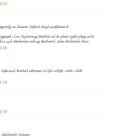
9:23
ெயராஜ் பாடல்களை அதிகம் விரும்புவதில்லை.//
னுஷன் டப்பா அடிச்சாவது ரெண்டு பாட்டு நல்லா குடுப்பார்னு நம்பி
இப்படமும் விலக்கல்ல என்பது திண்ணம். நல்ல விமர்சனம் பிரபா..
0:06
்ரொம்ப அநியாயம் போங்க! வரிகளை மட்டும் மாற்றி டாக்சி டாக்சி
0:18
0:19
ம், விமர்சனம் அருமை.