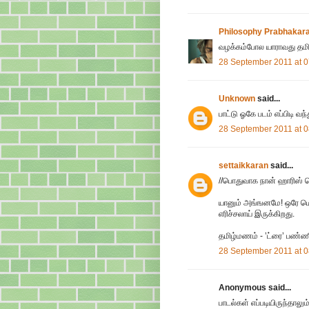
Philosophy Prabhakar
வழக்கம்போல யாராவது தமி
28 September 2011 at 0
Unknown
said...
பாட்டு ஓகே படம் எப்பிடி வ
28 September 2011 at 0
settaikkaran
said...
//பொதுவாக நான் ஹாரிஸ் ஜ
யானும் அங்ஙனமே! ஒரே மெட்
எரிச்சலாய் இருக்கிறது.
தமிழ்மணம் - ’ட்ரை’ பண்ணிய
28 September 2011 at 0
Anonymous said...
பாடல்கள் எப்படியிருந்தா