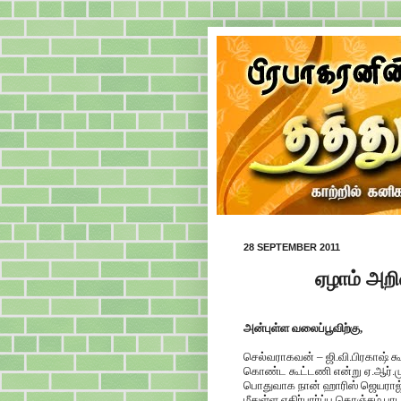
28 SEPTEMBER 2011
ஏழாம் அற
அன்புள்ள வலைப்பூவிற்கு,
செல்வராகவன் – ஜி.வி.பிரகாஷ் 
கொண்ட கூட்டணி என்று ஏ.ஆர்.ம
பொதுவாக நான் ஹாரிஸ் ஜெயராஜ் 
மீதுள்ள எதிர்பார்ப்பு கொஞ்சம் 