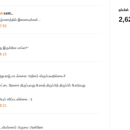
நம்பர்ஸ்
an
said...
2,6
ழ்மணத்தில் இணையுங்கள்...
7:55
ந்து இருக்கோ மாப்ள!~
8:15
ெயராஜ் பாடல்களை அதிகம் விரும்புவதில்லை.//
டை தோசை திருப்புவது போலத் திருப்பித் திருப்பிப் போடுவது
ும் சரிப்படவில்லை. :-(
8:21
லும், விமர்சனம் அருமை அண்ணே