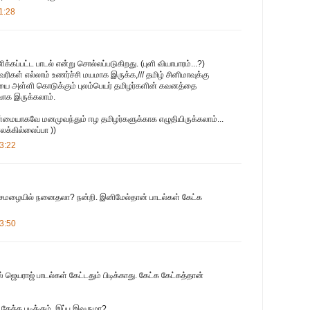
1:28
க்கப்பட்ட பாடல் என்று சொல்லப்படுகிறது. (புளி வியாபாரம்...?)
ிகள் எல்லாம் உணர்ச்சி மயமாக இருக்க,/// தமிழ் சினிமாவுக்கு
ாயை அள்ளி கொடுக்கும் புலம்பெயர் தமிழர்களின் கவனத்தை
கவாக இருக்கலாம்.
மையாகவே மனமுவந்தும் ஈழ தமிழர்களுக்காக எழுதியிருக்கலாம்...
க்கில்லைப்பா ))
3:22
ைமழையில் நனைதலா? நன்றி. இனிமேல்தான் பாடல்கள் கேட்க
3:50
ெயராஜ் பாடல்கள் கேட்டதும் பிடிக்காது. கேட்க கேட்கத்தான்
கேக்க புடிக்கும். இப்ப இவருமா?