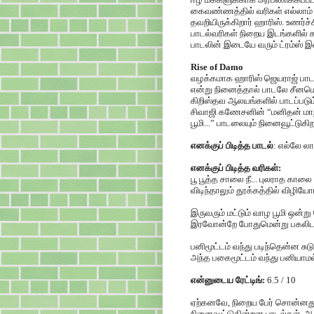
கைவண்ணத்தில் வரிகள் எல்லாம்
தவறியிருக்கிறார் ஹாரிஸ். உணர
பாடல்வரிகள் நிறைய இடங்களில் க
பாடலின் இடையே வரும் ட்ரம்ஸ் இ
Rise of Damo
வழக்கமாக ஹாரிஸ் ஜெயராஜ் பாடல
என்று நினைத்தால் பாடலே சீனமொ
கிறிஸ்தவ ஆலயங்களில் பாடப்படும
சிவாஜி கணேசனின் “மனிதன் மாறிவி
பூமி...” பாடலையும் நினைவூட்டுகி
எனக்குப் பிடித்த பாடல்
: எல்லே லா
எனக்குப் பிடித்த வரிகள்:
பூ பூத்த சாலை நீ... புலராத காலை ந
விடிந்தாலும் தூக்கத்தில் விழியோர
இருவரும் மட்டும் வாழ பூமி ஒன்ற
இரவோன்றே போதுமென்று பகலிட
பனிமூட்டம் வந்து படிந்தென்ன சுட
அந்த பகைமூட்டம் வந்து பனியாமல்
என்னுடைய ரேட்டிங்:
6.5 / 10
ஏற்கனவே, நிறைய பேர் சொன்ன
நினைவூட்டுகின்றன பாடல்கள். ஆன