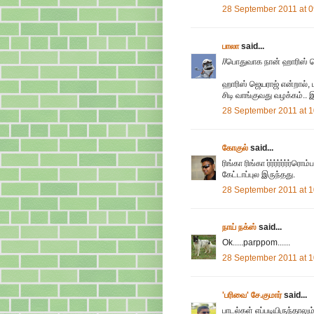
28 September 2011 at 0
பாலா
said...
//பொதுவாக நான் ஹாரிஸ் ஜ
ஹாரிஸ் ஜெயராஜ் என்றால், ம
சிடி வாங்குவது வழக்கம்.. 
28 September 2011 at 1
கோகுல்
said...
ரிங்கா ரிங்கா ர்ர்ர்ர்ர்ர்ர
கேட்டாப்புல இருந்தது.
28 September 2011 at 1
நாய் நக்ஸ்
said...
Ok.....parppom......
28 September 2011 at 1
'பரிவை' சே.குமார்
said...
பாடல்கள் எப்படியிருந்தாலு