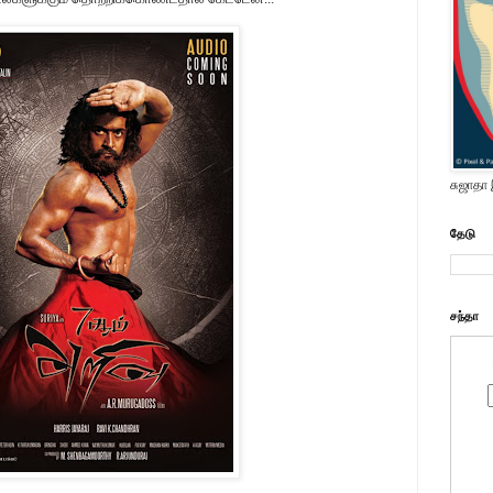
சுஜாதா
தேடு
சந்தா