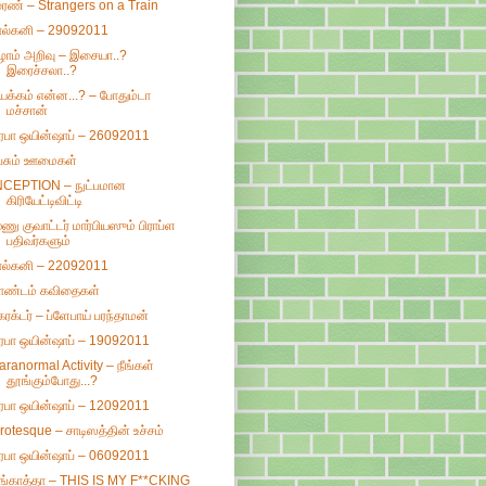
ுரண் – Strangers on a Train
ால்கனி – 29092011
ழாம் அறிவு – இசையா..?
இரைச்சலா..?
யக்கம் என்ன...? – போதும்டா
மச்சான்
ிரபா ஒயின்ஷாப் – 26092011
ேசும் ஊமைகள்
NCEPTION – நுட்பமான
கிரியேட்டிவிட்டி
ூணு குவாட்டர் மார்பியஸும் பிராப்ள
பதிவர்களும்
ால்கனி – 22092011
ாண்டம் கவிதைகள்
ேரக்டர் – ப்ளேபாய் பரந்தாமன்
ிரபா ஒயின்ஷாப் – 19092011
aranormal Activity – நீங்கள்
தூங்கும்போது...?
ிரபா ஒயின்ஷாப் – 12092011
rotesque – சாடிஸத்தின் உச்சம்
ிரபா ஒயின்ஷாப் – 06092011
ங்காத்தா – THIS IS MY F**CKING