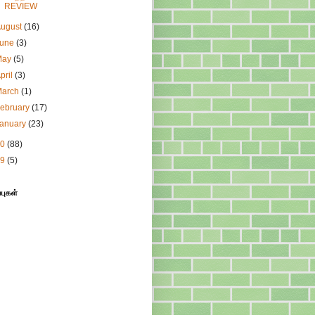
REVIEW
August
(16)
June
(3)
May
(5)
pril
(3)
March
(1)
ebruary
(17)
January
(23)
10
(88)
09
(5)
்புகள்