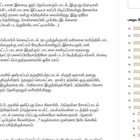
மிரட்டலான இசையுடனும் ஆரம்பமாகும் பாடல், இருபது நொடிகள்
சி டாக்சி பாடலை இப்படியா காப்பி அடிப்பீங்கன்னு நினைக்க
தமிழ் தானா என்று சந்தேகிக்க வைக்கிறது. இது ஹீரோ
று தெரிகிறது. சென்னையின் முக்கிய இடங்களை
பழைய பே
 அயன் படத்துலேயே காட்டியாச்சே...)
►
20
►
20
்மார்க் மெலடிப்பாடல். நா.முத்துக்குமார் வரிகளை கார்த்திக் பாட
►
20
களுக்கு ஃஎப்.எம் ரேடியோக்களிலும், இசையருவி, சன்
ாட்டப் பாடலாக இருக்கும். பாடலை கண்டிப்பாக ஏதாவது
►
20
டு மலைப்பிரதேசத்திலோ தான் படம் பிடித்திருப்பார்கள். மெலடி
►
20
 என்னைப் பொறுத்தவரையில் ஓகே ரகம்.
►
20
►
20
்டிகளில் ஒலிபரப்பும் தகுதிபெற்ற பாடல். ஸ்ருதி ஹாசன் தனது
►
20
திருக்கிறார். (குரலும் செமகட்டை தான்). நடுவில் ஒரு ஹம்மிங்,
இழுத்ததை விட அதிகமாக இழுத்திருக்கிறார். நடுநடுவே அவசர
►
20
ும் ஆண்குரலும் வசீகரிக்கிறது.
►
20
►
20
பி.பி. குரலில் ஒலிப்பது செம கிளாசிக். அதென்ன சோகப்பாடல்
▼
20
கிறார்கள். (அஞ்சலை எபக்ட். மயக்கமென்ன படத்தில் வரும்
►
ூட). பாடல் மனதை ஈர்ப்பது என்னவோ உண்மைதான். ஆனால்
டியிருக்க வேண்டுமா...? சுருக்கமாக மூன்றரை நிமிடங்களில்
►
ம் ரசித்திருக்கலாம்.
►
O
▼
பாடல் என்று சொல்லப்படுகிறது. (புளி வியாபாரம்...?) பா.விஜய்