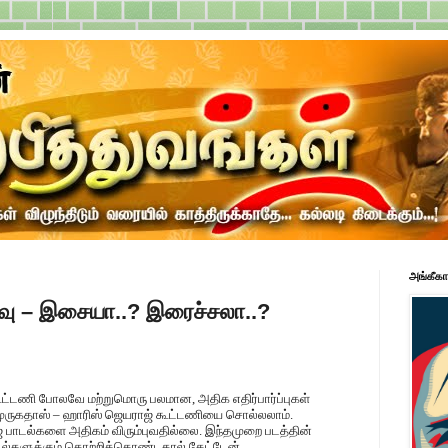
அங்கீகா
ிவு – இசையா..? இரைச்சலா..?
கூட்டணி போலவே மற்றுமொரு பலமான, அதிக எதிர்பார்ப்புகள்
ுருகதாஸ் – ஹாரிஸ் ஜெயராஜ் கூட்டணியை சொல்லலாம்.
பாடல்களை அதிகம் விரும்புவதில்லை. இந்தமுறை படத்தின்
பாடல்களுக்கும் தொற்றிக்கொண்டதால் கேட்டேன்...