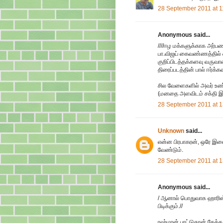
28 September 2011 at 1
Anonymous said...
////ஈழ மக்களுக்காக அர்பணி
பா.விஜய் கைவண்ணத்தில் வர
குறிப்பிடத்தக்களவு வருவ
திரைப்படத்தின் பால் ஈர்க்
சில வேளைகளில் அவர் உண்
(மனதை அளவிடம் சக்தி இல
28 September 2011 at 1
Unknown
said...
என்ன பிரபாகரன், ஒரே இச
வேண்டும்.
28 September 2011 at 1
Anonymous said...
/ ஆனால் பொதுவாக ஹாரிஸ் ஜ
பிடிக்கும்.//
ரஹ்மான் பாட்டுதான் கேக்க 