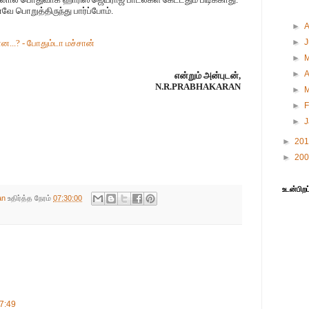
னவே பொறுத்திருந்து பார்ப்போம்.
►
►
ன...? - போதும்டா மச்சான்
►
►
A
என்றும் அன்புடன்,
N.R.PRABHAKARAN
►
►
F
►
►
20
►
20
உடன்பிறப
an
உதிர்த்த நேரம்
07:30:00
7:49