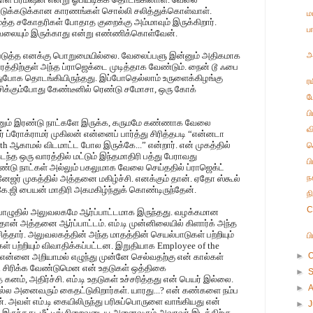
 அடுக்கடுக்கான காரணங்கள் சொல்லி சலித்துக்கொள்வாள்.
ம
மூத்த சகோதரிகள் போதாத குறைக்கு அம்மாவும் இருக்கிறார்.
ப
ு வேலையும் இருக்காது என்று எண்ணிக்கொள்வேன்.
டுத்த எனக்கு பொறுமையில்லை. வேலைப்பளு இன்னும் அதிகமாக
அ
ரத்திற்குள் அந்த ப்ராஜெக்டை முடித்தாக வேண்டும். நைன் டூ ஃபை
்துபோக தொடங்கியிருந்தது. இப்போதெல்லாம் உருளைக்கிழங்கு
ர
சிக்கும்போது கேண்டீனில் ரெண்டு சமோசா, ஒரு கோக்
ப
ப
ன்னும் இரண்டு நாட்களே இருக்க, கருமமே கண்ணாக வேலை
வ
் ப்ரோக்ராமர் முகிலன் என்னைப் பார்த்து சிரித்தபடி “என்னடா
h ஆகாமல் விடமாட்ட போல இருக்கே...” என்றார். என் முகத்தில்
க
ந்த ஒரு வாரத்தில் மட்டும் இந்தமாதிரி பத்து பேராவது
ப
ரண்டு நாட்கள் அல்லும் பகலுமாக வேலை செய்ததில் ப்ராஜெக்ட்
ந
ேனேஜர் முகத்தில் அத்தனை மகிழ்ச்சி. எனக்கும் தான். ஏதோ ஸ்கூல்
்.கே.ஜி பையன் மாதிரி அகமகிழ்ந்துக் கொண்டிருந்தேன்.
ந
C
பொழுதில் அலுவலகமே ஆர்ப்பாட்டமாக இருந்தது. வழக்கமான
ுத்தான் அத்தனை ஆர்ப்பாட்டம். எம்.டி முன்னிலையில் கிளார்க் அந்த
த்தார். அலுவலகத்தின் அந்த மாதத்தின் செயல்பாடுகள் பற்றியும்
ப
ள் பற்றியும் விவாதிக்கப்பட்டன. இறுதியாக Employee of the
►
O
ு. என்னை அறியாமல் எழுந்து முன்னே செல்வதற்கு என் கால்கள்
ி சிரிக்க வேண்டுமென என் உதடுகள் ஒத்திகை
►
கனம், அதிர்ச்சி. எம்.டி உதடுகள் உச்சரித்தது என் பெயர் இல்லை.
►
்ல அனைவரும் கைதட்டுகிறார்கள். யாரது...? என் கண்களை நம்ப
. அவள் எம்.டி கையிலிருந்து பரிசுப்பொருளை வாங்கியது என்
►
ல இருந்தது. மீட்டிங் நிறைவடைய அனைவரும் அவரவர் இடத்திற்கு