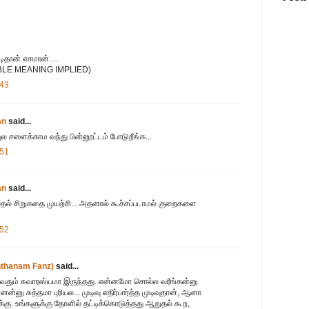
தான் எசமான்....
OUBLE MEANING IMPLIED)
:43
an
said...
ுல சளைக்காம வந்து பின்னூட்டம் போடுறீங்க...
:51
an
said...
தல் சிறுகதை முயற்சி... அதனால் கூச்சப்படாமல் குறைகளை
:52
anthanam Fanz)
said...
ுழுவதும் சுவாரஸ்யமா இருந்தது. என்னமோ சொல்ல வரீங்கன்னு
ன்னு சுத்தமா புரியல... முடிவு எதிர்பார்த்த முடிவுதான், ஆனா
்கு. உங்களுக்கு தோளில் தட்டிக்கொடுத்தது ஆறுதல் கூற,