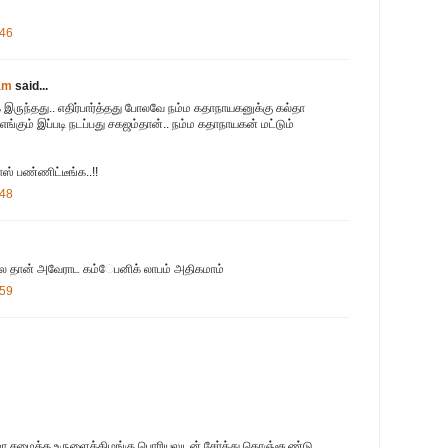
:46
am
said...
 இருந்தது.. எதிர்பார்த்தது போலவே நம்ம கதாநாயகனுக்கு கல்தா
. எங்கும் இப்படி நடப்பது சகஜம்தான்.. நம்ம கதாநாயகன் மட்டும்
ஸ் பண்ணிட்டீங்க..!!
:48
 தான் அவேராட கம்ேபனிக் லாபம் அதிகமாம்
:59
மா சமைத்த உருளைக்கிழங்கு பொரியலுடன் சேர்த்து கொஞ்சூண்டு