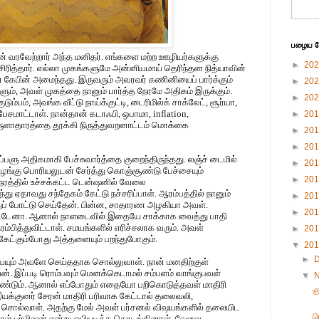
பழைய பே
் வரவேற்றார் அந்த மனிதர். எங்களை மற்ற ஊழியர்களுக்கு
►
20
சிரித்தார். எல்லா முகங்களுமே அன்னியமாய் தெரிந்தன நித்யாவின்
ர் கேபின் அமைந்தது. இருவரும் அவரவர் கணினியைப் பார்க்கும்
►
20
ம், அவள் முகத்தை நானும் பார்த்த நேரமே அதிகம் இருக்கும்.
►
20
்பம், அவங்க வீட்டு நாய்க்குட்டி, டைரிமில்க் சாக்லேட், சூர்யா,
சமாட்டாள். நான்தான் கடாஃபி, ஒபாமா, inflation,
►
20
ுளாதாரத்தை தூக்கி நிருத்துவறனாட்டம் மொக்கை
►
20
►
20
பளு அதிகமாகி பேச்சுவார்த்தை குறைந்திருந்தது. லஞ்ச் டைமில்
►
20
ங்கு பொரியலுடன் சேர்த்து கொஞ்சூண்டு பேச்சையும்
►
20
ேரத்தில் உச்சக்கட்ட டென்ஷனில் வேலை
து ஏதாவது சந்தேகம் கேட்டு நச்சரிப்பாள். ஆரம்பத்தில் நானும்
►
20
 போட்டு செய்தேன். பின்ன, சாதாரண அழகியா அவள்.
►
20
்டேனா. ஆனால் நாளடைவில் இதையே சாக்காக வைத்து பாதி
பித்துவிட்டாள். சமயங்களில் எரிச்சலாக வரும். அவள்
►
20
து கேட்கும்போது அத்தனையும் பறந்துபோகும்.
▼
20
►
ம் அவளே செய்ததாக சொல்லுவாள். நான் மனதிற்குள்
்வேன். இப்படி ரொம்பவும் மெனக்கெடாமல் சம்பளம் வாங்குபவள்
▼
்டும். ஆனால் எப்போதும் எதையோ பறிகொடுத்தவள் மாதிரி
ஞ
இயக்குனர் சேரன் மாதிரி பரிவாக கேட்டால் தலைவலி,
 சொல்வாள். அதற்கு மேல் அவள் பர்சனல் விஷயங்களில் தலையிட
ப
ரைநாள் பர்மிஷன் என்று ஓபியடிக்க தொடங்கினாள். வேலை