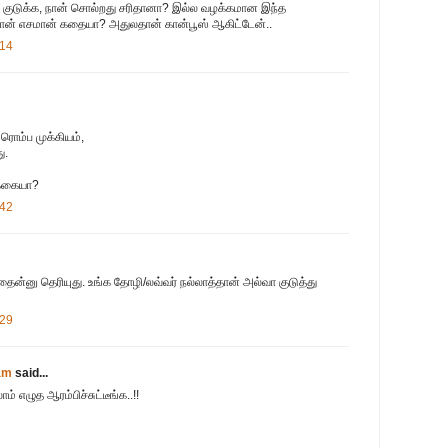
்ஸ் குடுக்க, நான் சொல்றது சரிதானா? இல்ல வழக்கமான இந்த
ன் எசமான் கதையா? அதுலதான் கான்பூஸ் ஆகிட்டேன்..
:14
ரொம்ப முக்கியம்,
ு.
ுக்கையா?
:42
ன்னு தெரியுது. உங்க தோழி/லவ்வர் நல்லாத்தான் அல்வா குடுத்து
:29
am
said...
 எழுத ஆரம்பிச்சுட்டீங்க..!!