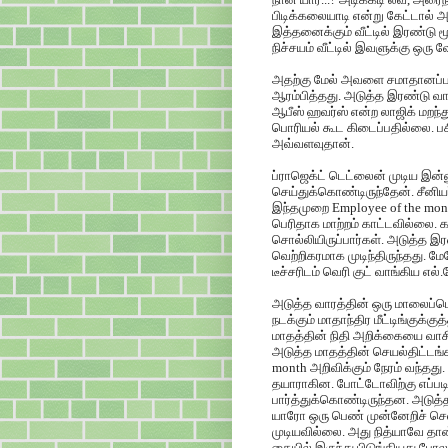
பிடிக்கலையாடி என்று கேட்டால்
இத்தனைக்கும் வீட்டில் இரண்டு 
நிச்சயம் வீட்டில் இவளுக்கு ஒர
அதற்கு மேல் அவளை சமாதானப்ப
ஆரம்பித்தது. அடுத்த இரண்டு வா
ஆபீஸ் ஹவர்ஸ் என்ற லாஜிக் மறந
பொரியல் கூட கிடைப்பதில்லை. ப
அவ்வளவுதான்.
ப்ராஜெக்ட் டெட்லைன் முடிய இ
செய்துக்கொண்டிருந்தேன். சீனியர
இந்தமுறை Employee of the mont
பெரிதாக மாற்றம் காட்டவில்லை. கட
சொல்லியிருப்பார்கள். அடுத்த இ
வெற்றிகரமாக முடிந்திருந்தது. ம
டீச்சரிடம் வெரி குட் வாங்கிய எல
அடுத்த வாரத்தின் ஒரு மாலைப்
நடக்கும் மாதாந்திர மீட்டிங்குக்க
மாதத்தின் நிதி அறிக்கையை வாசி
அடுத்த மாதத்தின் செயல்திட்டங்க
month அறிவிக்கும் நேரம் வந்தத
தயாராகின. போட்டோவிற்கு எப்பட
பார்த்துக்கொண்டிருந்தன. அடுத்த 
யாரோ ஒரு பெண் முன்னேறிச் செல
முடியவில்லை. அது நித்யாவே தான்
கையில் இருந்து பிடுங்கியது போ