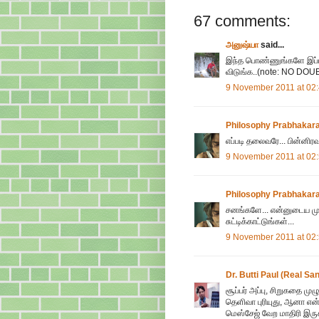
67 comments:
அனுஷ்யா
said...
இந்த பொண்ணுங்களே இப்டி
விடுங்க..(note: NO D
9 November 2011 at 02
Philosophy Prabhakar
எப்படி தலைவரே... பின்னிரவ
9 November 2011 at 02
Philosophy Prabhakar
சனங்களே... என்னுடைய மு
சுட்டிக்காட்டுங்கள்...
9 November 2011 at 02
Dr. Butti Paul (Real S
சூப்பர் அப்பு, சிறுகதை ம
தெளிவா புரியுது, ஆனா என்ன
மெஸ்சேஜ் வேற மாதிரி இருக