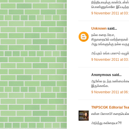
நித்தியாவுக்கு கான்பிடன
பொண்ணுங்களே இப்படித்தா
9 November 2011 at 03
Unknown
said...
நல்ல கதை பிரபா,
சிறுகதையில் வார்த்தைகள் 
அது உங்களுக்கு நல்ல வருத
அப்புறம் உங்க பாஸும் வழ
9 November 2011 at 03
Anonymous said...
ஆபீஸ்ல நடந்த உண்மைக்கதை
இருக்காங்க.
9 November 2011 at 06
TNPSCGK Editorial Te
என்ன பிளாசபி! கதையெல்லாம்
அடுத்து கவிதையா?!!