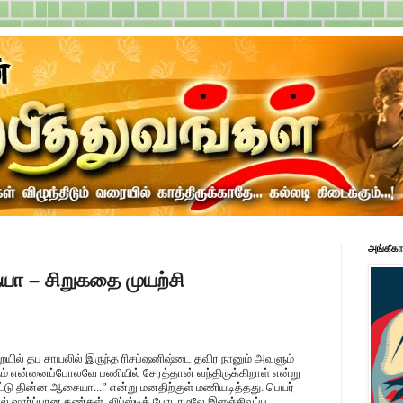
அங்கீகா
்யா – சிறுகதை முயற்சி
ில் தபு சாயலில் இருந்த ரிசப்ஷனிஷ்டை தவிர நானும் அவளும்
ும் என்னைப்போலவே பணியில் சேரத்தான் வந்திருக்கிறாள் என்று
டு தின்ன ஆசையா...” என்று மனதிற்குள் மணியடித்தது. பெயர்
ல் ஷார்ப்பான கண்கள், லிப்ஸ்டிக் போடாமலே இளஞ்சிவப்பு