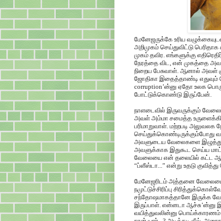
மேனேஜருக்கே உரிய வழுக்கையுடன
அறிமுகம் செய்துவிட்டு பெரிதாக 
முகம் தவிர. எங்களுக்கு எதிரெதி
நேரத்தை விட, என் முகத்தை அவளு
நிறைய பேசுவாள். ஆனால் அவள் குடும
ஜோதிகா இதைத்தாண்டி எதுவும் பே
corruption’ன்னு ஏதோ உலக பொர
போட்டுக்கொண்டு இருப்பேன்.
நாளடைவில் இருவருக்கும் வேலைப்
அவள் அம்மா சமைத்த உருளைக்கிழ
பரிமாறுவாள். மற்றபடி அலுவலக ந
செய்துக்கொண்டிருக்கும்போது வந்
அவளுடைய வேலைகளை இழுத்துப்
அவளுக்காக இதுகூட செய்ய மாட
வேலையை என் தலையில் கட்ட ஆரம்
“ப்ளீஸ்டா...” என்று உதடு குவித்
மேனேஜரிடம் அத்தனை வேலையையு
நமுட்டுச்சிரிப்பு சிரித்துக்கொள
சந்தோஷமாகத்தானே இருக்க வேண
இருப்பாள். என்னடா ஆச்சு’ன்னு 
வயித்துவலின்னு பொய்க்காரணம்
நான் யார்...? அடிக்கடி லீவ், அ