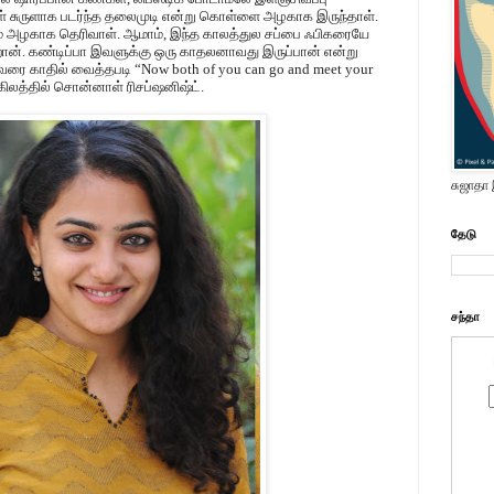
் சுருளாக படர்ந்த தலைமுடி என்று கொள்ளை அழகாக இருந்தாள்.
ும் அழகாக தெரிவாள். ஆமாம், இந்த காலத்துல சப்பை ஃபிகரையே
றான். கண்டிப்பா இவளுக்கு ஒரு காதலனாவது இருப்பான் என்று
ிவரை காதில் வைத்தபடி “Now both of you can go and meet your
கிலத்தில் சொன்னாள் ரிசப்ஷனிஷ்ட்.
சுஜாதா
தேடு
சந்தா