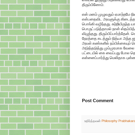
திரும்பினோம்.
என் மனம் முழுவதும் ஏமாற்றமே ந
என்பதைவிட அவளுக்கு கிடைத்தத
பொங்கி வழிந்தது. சுற்றியிருந்த
பொருட்படுத்தாமல் நான் ஸ்தம்பித
விழுந்தது. திரும்பிப்பார்த்தேன
நேரத்தை கடத்தும் நித்யா அந்த
அவள் கண்களில் நம்பிக்கையும் ப
அடுத்தடுத்து மும்முரமாக வேலை
பட்டையில் கை வைப்பது போல தெரி
என்னைப்பார்த்து மெலிதாக புன்
Post Comment
உதிர்த்தவன்
Philosophy Prabhakar