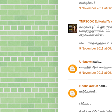
கலக்குங்க..!!
9 November 2011 at 06
TNPSCGK Editorial Te
கதையின் ஓட்டம் ஒரே சீராக
கொடுத்துருக்காங்க...ம்ம்.
விதிவிலக்கா என்ன?
பலே..!! கதை எழுதறலயும் பா
9 November 2011 at 06
Unknown
said...
கைத நீதி. அண்ணாத்தனால
9 November 2011 at 06
BoobalaArun
said...
வாழ்த்துக்கள்.
ரசித்தது :
//லஞ்ச் டைமில் அவள் அம்