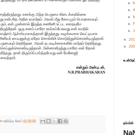
►
►
A
ிறைந்திருந்தது. எனக்கு அந்த பெருமை கிடைக்கவில்லை
►
ு என்பதே அதிக ஏமாற்றம். அவள் மீது கோபமும் பொறாமையும்
 யாரும், ஏன் முன்னால் இருந்த கணினி உட்பட எதையுமே
►
F
்திருந்தேன். ஒரு கனம் யாரோ உரக்கப்பேசுவது என் காதில்
►
். கொஞ்சம் ஆச்சர்யமாகத்தான் இருந்தது. வழக்கமாக வெட்டியாக
 ஜூனியர் பையனுக்கு ஏதோ சொல்லிக் கொடுத்துக்கொண்டிருந்தாள்.
►
20
ெருமையும் தெரிந்தன. அவள் நடவடிக்கைகளில் மாற்றம் தெரிந்தது.
►
20
 செய்துக்கொண்டிருந்தாள். பின்னாலிருந்து யாரோ என் தோள்
ந்தது. நான் திரும்பிப்பார்த்தபோது என் மேனேஜர்
னகைத்தார்.
உடன்பிறப
என்றும் அன்புடன்,
N.R.PRABHAKARAN
an
உதிர்த்த நேரம்
02:30:00
நம்பர்ஸ்
Na