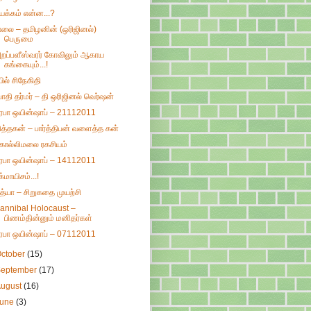
யக்கம் என்ன...?
ாலை – தமிழனின் (ஒரிஜினல்)
பெருமை
றப்பளீஸ்வரர் கோவிலும் ஆகாய
கங்கையும்...!
யில் சிநேகிதி
ோதி தர்மர் – தி ஒரிஜினல் வெர்ஷன்
ிரபா ஒயின்ஷாப் – 21112011
ித்தகன் – பார்த்திபன் வளைத்த கன்
ொல்லிமலை ரகசியம்
ிரபா ஒயின்ஷாப் – 14112011
க்மாயிசம்...!
ித்யா – சிறுகதை முயற்சி
annibal Holocaust –
பிணம்தின்னும் மனிதர்கள்
ிரபா ஒயின்ஷாப் – 07112011
ctober
(15)
September
(17)
August
(16)
June
(3)