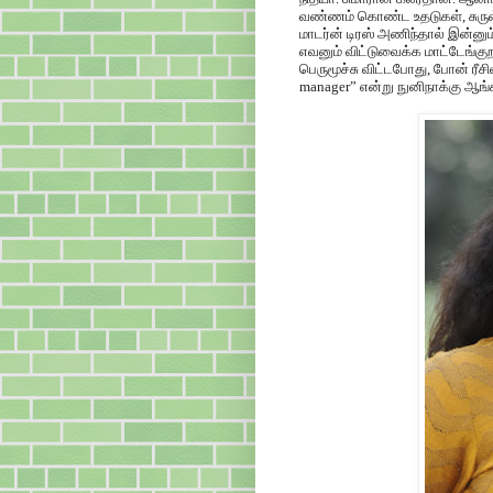
வண்ணம் கொண்ட உதடுகள், சுருள
மாடர்ன் டிரஸ் அணிந்தால் இன்ன
எவனும் விட்டுவைக்க மாட்டேங்கு
பெருமூச்சு விட்டபோது, போன் ரீச
manager” என்று நுனிநாக்கு ஆங்