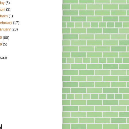
May
(5)
pril
(3)
March
(1)
ebruary
(17)
January
(23)
10
(88)
09
(5)
்புகள்
N