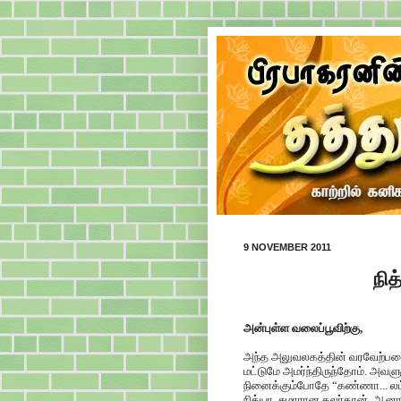
9 NOVEMBER 2011
நித
அன்புள்ள வலைப்பூவிற்கு,
அந்த அலுவலகத்தின் வரவேற்பறைய
மட்டுமே அமர்ந்திருந்தோம். அவள
நினைக்கும்போதே “கண்ணா... லட்
நித்யா. சுமாரான கலர்தான். ஆனா