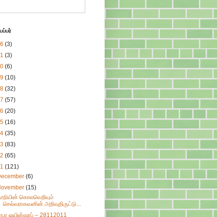
ப்பர்
26
(3)
21
(3)
20
(6)
19
(10)
18
(32)
17
(57)
16
(20)
15
(16)
14
(35)
13
(83)
12
(65)
11
(121)
December
(6)
November
(15)
ாநியின் கொலவெறியும்
செல்வராகவனின் அறிவுதிருட்டு...
ிரபா ஒயின்ஷாப் – 28112011