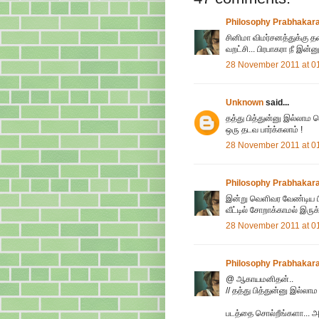
Philosophy Prabhakar
சினிமா விமர்சனத்துக்கு
வறட்சி... பிரபாகரா நீ இன்ன
28 November 2011 at 0
Unknown
said...
தத்து பித்துன்னு இல்லாம
ஒரு தடவ பார்க்கலாம் !
28 November 2011 at 0
Philosophy Prabhakar
இன்று வெளிவர வேண்டிய பி
வீட்டில் சோறாக்காமல் இர
28 November 2011 at 0
Philosophy Prabhakar
@ ஆகாயமனிதன்..
// தத்து பித்துன்னு இல்லா
படத்தை சொல்றீங்களா... அ