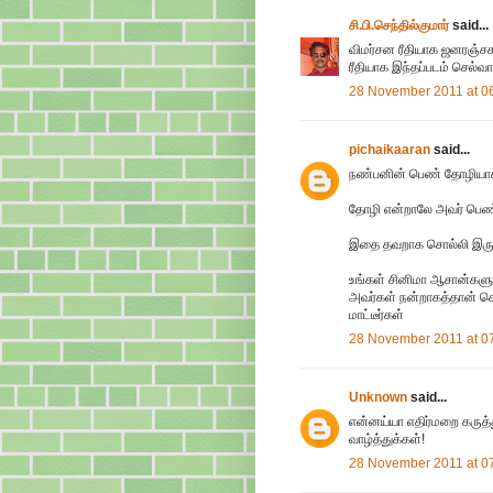
சி.பி.செந்தில்குமார்
said...
விமர்சன ரீதியாக ஜனரஞ்சக
ரீதியாக இந்தப்படம் செல்வ
28 November 2011 at 0
pichaikaaran
said...
நண்பனின் பெண் தோழியாக 
தோழி என்றாலே அவர் பெண் 
இதை தவறாக சொல்லி இருக்கி
உங்கள் சினிமா ஆசான்களுக்
அவர்கள் நன்றாகத்தான் சொல
மாட்டீர்கள்
28 November 2011 at 0
Unknown
said...
என்னய்யா எதிர்மறை கருத்
வாழ்த்துக்கள்!
28 November 2011 at 0