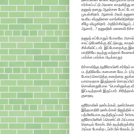
ஈர்க்கப்பட்டு அவரை காதலித்து கை
தனுஷ் தனது ஆதர்சன போட்டோகி
முயல்கிறார். ஆனால் அவர் தனுஷ
உயரிய விருதினை வாங்கிவிடுகிறார்
கீழே விழுகிறார். அதிர்ச்சியிலும்
ஆனார்...? தனுஷின் மனைவி ரிச்
தனுஷ் எப்போதும் போலவே அசால்ட
சகட்டுமேனிக்கு திட்டுவது, காதல
சிக்கிவிட்டார். இப்போதைக்கு 
மாதிரியே நடித்து வந்தால் வேலைக
பார்க்க பார்க்க பிடிக்காது)
ரிச்சாவிற்கு (ஹீரோயினி சர்நேம் 
படத்திலேயே கனமான வேடம். (அத
போல) கொடுத்த கனத்தை தூக்க முய
யாராவதாக இருந்தால் சொதப்பியிர
சொன்னதுபோல “பொன்னுக்கு வீங்க
இப்படித்தான் இருப்பார். சிரித்தால
குறைவு.
ஹீரோவின் நண்பர்கள், நண்பிகள
இந்தமாதிரி நண்பர்கள் நிஜத்தில்
பத்மினியாக நடித்திருப்பவர் Se
ஹீரோயினின் ப்ரெண்ட்லி அப்பாவாக
நெகடிவ் கேரக்டரில் நடித்திருக்
அம்மா போன்ற டம்மி பீஸ் கேரக்டர