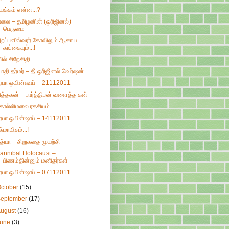
யக்கம் என்ன...?
ாலை – தமிழனின் (ஒரிஜினல்)
பெருமை
றப்பளீஸ்வரர் கோவிலும் ஆகாய
கங்கையும்...!
யில் சிநேகிதி
ோதி தர்மர் – தி ஒரிஜினல் வெர்ஷன்
ிரபா ஒயின்ஷாப் – 21112011
ித்தகன் – பார்த்திபன் வளைத்த கன்
ொல்லிமலை ரகசியம்
ிரபா ஒயின்ஷாப் – 14112011
க்மாயிசம்...!
ித்யா – சிறுகதை முயற்சி
annibal Holocaust –
பிணம்தின்னும் மனிதர்கள்
ிரபா ஒயின்ஷாப் – 07112011
ctober
(15)
September
(17)
August
(16)
June
(3)