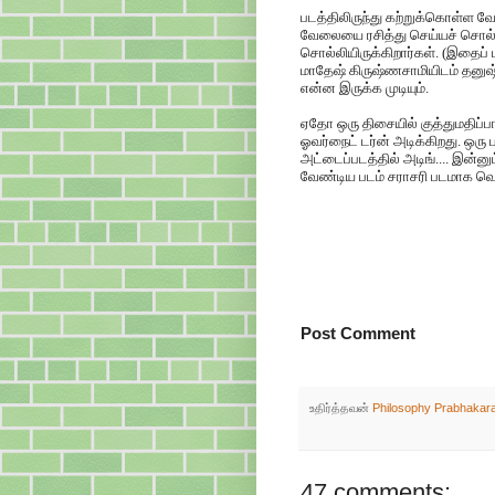
படத்திலிருந்து கற்றுக்கொள்ள 
வேலையை ரசித்து செய்யச் சொல்லி
சொல்லியிருக்கிறார்கள். (இதைப் 
மாதேஷ் கிருஷ்ணசாமியிடம் தனு
என்ன இருக்க முடியும்.
ஏதோ ஒரு திசையில் குத்துமதிப்ப
ஓவர்நைட் டர்ன் அடிக்கிறது. ஒரு
அட்டைப்படத்தில் அடிங்.... இன்ன
வேண்டிய படம் சராசரி படமாக வெளி
Post Comment
உதிர்த்தவன்
Philosophy Prabhakar
47 comments: