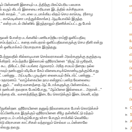
ும் பின்னணி இசையும் படத்திற்கு மிகப்பெரிய பலமாக
ம
்கில் வரும் கிடார் இசையை சரியான இடத்தில் கச்சிதமாக
ப
் என் காதல்...” பாடலை படமாக்கிய விதம் செம காமெடி. (சோழ
ட காமெடின்னா பாத்துக்கோங்க). ஆடியோவில் இருந்த
என்ற பாடல் மிஸ்ஸிங். இருந்தாலும் திணிக்கப்பட்டது போல்
அ
ர
 ஒருவன் போன்ற படங்களில் பணியாற்றிய ராம்ஜி ஒளிப்பதிவு
ப
 சம்பந்தப்பட்ட கதை என்பதால் ஒளிப்பதிவாளருக்கு செம தீனி என்று
ின் ஒளியாக்கம் பிரமாதமாக இருந்தது.
ப
வ
பேற்றுவதில் கில்லாடியான செல்வராகவன் அவர்களுக்கு தகுந்தபடி
்கிறார். சம்பந்தமே இல்லாமல் ஹீரோயினை “திருட்டு மூதேவி,
க
 கூட தியேட்டரில் பயங்கர ஆரவாரம். அதே சமயம் நிறைய நல்ல
ப
வும் நண்பனும் வீடியோ கேம் விளையாடிக்கொண்டிருக்கும்போது
ந
் பண்ணு... அப்படியே முடிஞ்சா லைபையும் ரீஸ்டார்ட் பண்ணு...”
்ல உதாரணம். “வாழ்க்கையில நாம என்ஜாய் பண்ற வேலையை
ந
ுடனும்...” என்ற வசனத்தை ஆட்டோக்களுக்கு பின்னால்கூட
C
் நண்பன் தவறாக பேசும்போது, “ஆம்பிளை இல்லையா... அதான்...”
னத்தை விட வசனத்திற்கு இடையே கொடுக்கும் இடைவெளி, ஏற்ற
ப
►
O
 மீறுகின்றன. ஹீரோயினை தனுஷ் நிர்வாணமாக போஸ் கொடுக்கச்
 கர்ப்பிணியாக இருக்கும் ஹீரோயினை கீழே தள்ளிவிட்டு ரத்தம்
►
ுறை படம் பார்க்கும்போது உச்சா போகும் சாக்கில் வெளியே
►
ரண்டு விரசமான காட்சிகள் வந்தாலும் செல்வா படம்ன்னாலே
ொள்வது தவறு.
►