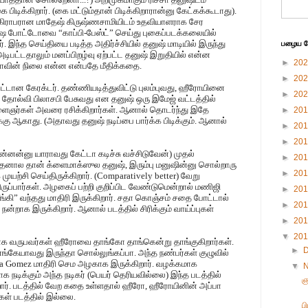
 பிடிக்கிறார். (கை மட்டும்தான் பிடிக்கிறாரான்னு கேட்கக்கூடாது).
ராபரான மாதேஷ் கிருஷ்ணசாமியிடம் உதவியாளராக சேர
ை போட்டோவை “காப்பி-பேஸ்ட்” செய்து புகைப்படக்கலையில்
. இந்த செய்தியை படித்த அதிர்ச்சியில் தனுஷ் மாடியில் இருந்து
பழைய பே
, அடிபட்டதாலும் மனப்பிறழ்வு ஏற்பட்ட தனுஷ் இறுதியில் என்ன
►
20
சாவின் நிலை என்ன என்பதே மீதிக்கதை.
►
20
்டான கேரக்டர். தண்ணியடித்துவிட்டு புலம்புவது, ஹீரோயினை
►
20
் தோல்வி பிலாசபி பேசுவது என தனுஷ் ஒரு இமேஜ் வட்டத்தில்
இளைஞர்கள் அவரை ரசிக்கிறார்கள். ஆனால் தொடர்ந்து இதே
►
20
்கு ஆகாது. (அதாவது தனுஷ் நடிப்பை பார்க்க பிடிக்கும். ஆனால்
►
20
►
20
என்னன்னு யாராவது கேட்டா கடிச்சு வச்சிடுவேன்) முதல்
►
20
னால தான் க்ளைமாக்ஸுல தனுஷ், இரும்பு மனுஷின்னு சொல்றாரு
►
20
ற்சி செய்திருக்கிறார். (Comparatively better) வேறு
ுப்பார்கள். அழகைப் பற்றி குறிப்பிட வேண்டுமென்றால் மணிஜி
►
20
ி” வந்தது மாதிரி இருக்கிறார். சதா கொஞ்சம் சதை போட்டால்
►
20
் நன்றாக இருக்கிறார். ஆனால் படத்தில் சிரிக்கும் வாய்ப்புகள்
►
20
▼
20
ாக வருபவர்கள் ஹீரோவை தாங்கோ தாங்கென்று தாங்குகிறார்கள்.
►
 எங்கேயாவது இருந்தா சொல்லுங்கப்பா. அந்த நண்பர்கள் குழுவில்
lena Gomez மாதிரி செம அழகாக இருக்கிறார். வழக்கமாக
▼
 நடிக்கும் அந்த நடிகர் (பெயர் தெரியவில்லை) இந்த படத்தில்
ஞ
கிறார். படத்தில் வேற கதை உள்ளதால் ஹீரோ, ஹீரோயினின் அப்பா
்கள் படத்தில் இல்லை.
ப