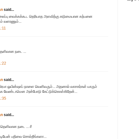
an
said...
 தலைப்பு வைக்கக்கூட தெரியாத அளவிற்கு கடுமையான கற்பனை
ும் வளரணும்...
1:11
 தெளிவான நடை ...
1:22
an
said...
ரபா ஒயின்ஷாப் நாளை வெளிவரும்... அதனால் வாசகர்கள் யாரும்
ுக்க வேண்டாமென அன்போடு கேட்டுக்கொள்கிறேன்...
1:35
an
said...
ம தெளிவான நடை ... //
டியேன் பதிவை சொல்றீங்களா...