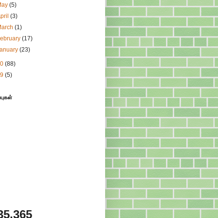
May
(5)
pril
(3)
March
(1)
ebruary
(17)
January
(23)
10
(88)
09
(5)
்புகள்
35,365