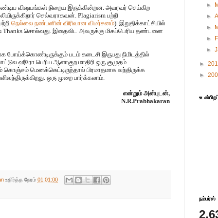
►
வேண்டிய விஷயங்கள் நிறைய இருக்கின்றன. அவரவர் செய்கிற
யிருக்கிறார் செல்வராகவன். Plagiarism பற்றி
►
A
பற்றி
நெல்லை நண்பனின் விரிவான விமர்சனம்
). இறுதிக்காட்சியில்
►
ஷ் Thanks சொல்வது. இதைவிட அவருக்கு மிகப்பெரிய தண்டனை
►
F
►
ாக போய்க்கொண்டிருக்கும் படம் கடைசி இருபது நிமிடத்தில்
 பாட்டுல ஹீரோ பெரிய ஆளாகுற மாதிரி ஒரு குமுதம்
►
20
ும் கொஞ்சம் மெனக்கெட்டிருந்தால் பிரமாதமாக வந்திருக்க
►
20
வந்திருக்கிறது. ஒரு முறை பார்க்கலாம்.
என்றும் அன்புடன்,
உடன்பிறப
N.R.Prabhakaran
an
உதிர்த்த நேரம்
01:01:00
நம்பர்ஸ்
2,6