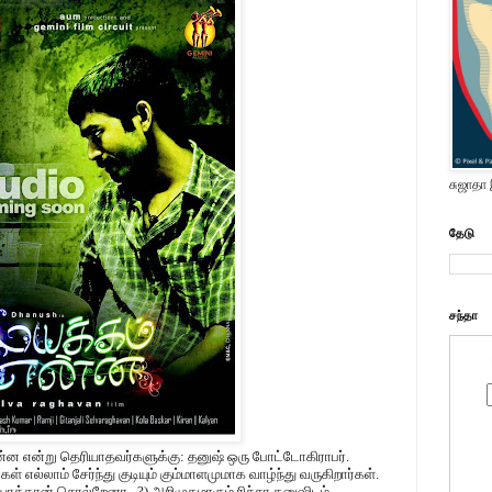
சுஜாதா
தேடு
சந்தா
்ன என்று தெரியாதவர்களுக்கு: தனுஷ் ஒரு போட்டோகிராபர்.
எல்லாம் சேர்ந்து குடியும் கும்மாளமுமாக வாழ்ந்து வருகிறார்கள்.
த்தான் சொல்றேனா...?) அறிமுகமாகும் ரிச்சா தனுஷிடம்