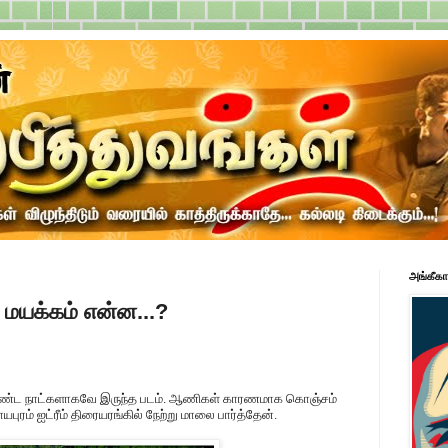
அங்கீகா
மயக்கம் என்ன...?
ில் நீண்ட நாட்களாகவே இருந்த படம். ஆணிகள் காரணமாக கொஞ்சம்
யபுரம் ஐட்ரீம் திரையரங்கில் நேற்று மாலை பார்த்தேன்.