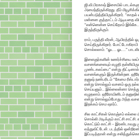
ஜி.வி.பிரகாஷ் இசையில் பாடல்கள
அமைந்திருக்கிறது. தீம் மியூசிக
பயன்படுத்தியிருக்கிறார். “காதல
மன்னன குத்தாட்டம் ஆடியதை வி
“என்னென்ன செய்தோம் இங்கே...” 
இருந்திருக்கும்.
ராம், பருத்தி வீரன், ஆயிரத்தில்
செய்திருக்கிறார். போட்டோகிராபி
சொல்லலாம். “ஓட... ஓட...” பாடல
இளைஞர்களின் உணர்ச்சியை உசுப்
வசனங்களையும் எழுதி தள்ளியிருக
முண்டகலப்பை” என்று திட்டினால்
வசனங்களும் இருக்கின்றன. ஹீரோ
தனுஷ் நண்பரிடம் “கேமை ரீஸ்டார்ட
என்று சொல்லும் வசனம் ஒரு நல
செய்யனும்... இல்லைன்னா செத்த
எழுதலாம். ஹீரோயினிடம் தனுஷின
என்று சொல்லும்போது அந்த வச
இறக்கம் செம ஷார்ப்.
சில காட்சிகள் கொஞ்சம் எல்லை
சொல்லி அடிக்கும் காட்சி சாட்சி.
கொட்டும் காட்சி – இரண்டாவது ம
வந்துவிட்டேன். படத்தில் ஒன்றி
இப்படித்தான் என்று சலித்துக்க