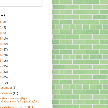
ப்பர்
26
(3)
21
(3)
20
(6)
19
(10)
18
(32)
17
(57)
16
(20)
15
(16)
14
(35)
13
(83)
12
(65)
11
(121)
December
(6)
November
(15)
ாநியின் கொலவெறியும்
செல்வராகவனின் அறிவுதிருட்டு...
ிரபா ஒயின்ஷாப் – 28112011