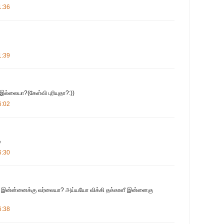
1:36
1:39
இல்லையா?(கேள்வி புரியுதா?:))
6:02
ை
6:30
ப் இன்ன்னைக்கு வர்லையா? அய்யயோ விக்கி தக்காளீ இன்னைகு
6:38