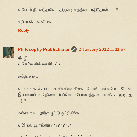
// யோவ் நீ...வந்தாவே...திருஸ்டி சுத்தின மாதிரிதான்..... //
சரியா சொன்னீங்க...
Reply
Philosophy Prabhakaran
2 January 2012 at 11:57
@ ஜீ...
// செம்ம கிக் மச்சி! :-) //
நன்றி தல...
// எக்கச்சக்கமா வாசிச்சிருக்கீங்க போல! என்னமோ போங்க
இப்பல்லாம் உடல்நிலை சரியில்லாம போனாத்தான் வாசிக்க முடியுது!
:-( //
என்ன தல... இந்த ஓட்டு ஓட்டுறீங்க...
// இ லவ் யூ ரஸ்னா??????? //