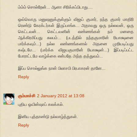
ம்ம்ம் சொல்றேன்... ஆனா சிரிக்கப்பிடாது....
ஒவ்வொரு மனுஷனுக்குள்ளும் விஜய் குமார், நந்த குமார் மாதிரி
ரெண்டு கேரக்டர்கள் இருப்பாங்க... அதாவது ஒரு நல்லவன், ஒரு
கெட்டவன்... கெட்டவனின் எண்ணங்கள் நம் மனதை
ஆக்கிரமிப்பது சுலபம்... (படத்தில் நந்தகுமாரின் ரியாக்ஷனை
பார்க்கவும்...) நல்ல எண்ணங்களால் அதனை முறியடிப்பது
கஷ்டமே... (பார்க்க விஜயகுமாரின் ரியாக்ஷன்...) இப்படிப்பட்ட
போராட்டமே வாழ்க்கை என்பதே அந்த தத்துவம்...
இப்ப சொல்லுங்க நான் பிலாசபி பிரபாகரன் தானே...
Reply
கும்மாச்சி
2 January 2012 at 13:08
புதிய ஒயின்ஷாப் கலக்கல்.
இனிய புத்தாண்டு நல்வாழ்த்துகள்.
Reply