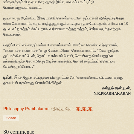
உங்களுக்கும் சி ஐ ஏ ல சேர தகுதி இல்ல
,
வைஃப்ப கூட்டிட்டு
போங்கன்னுட்டாங்களாம்.
மூணாவது ஆள்கிட்ட இதே மாதிரி சொன்னவுடனே துப்பாக்கி எடுத்துட்டு நேரா
உள்ள போனானாம்
,
கதவ சாத்துறதுக்குள்ள சுட்ற சத்தம் கேட்டதாம்
,
வரிசையா
10
தடவ சுட்ற சத்தம் கேட்டதாம். வரிசையா கத்தற சத்தம்
,
சேர்ல அடிக்ற சத்தம்
கேட்டதாம்.
பதறிப்போய் எல்லாரும் உள்ள போனாங்களாம். சோர்வா வெளில வந்தானாம்
,
“
என்னாச்சு என்னாச்சு
”
ன்னு கேக்க
,
அவன் சொன்னானாம்
, “
நீங்க குடுத்த
துப்பாக்கில சுட்டேன்
,
தோட்டா எல்லாம் போலி
,
சொன்னத செய்யணும்ல...
உக்காந்திருந்த சேர எடுத்து அடிச்சு
,
சுவத்தில மோதி கஷ்டப்பட்டு கொல்ல
வேண்டிதாப்போச்சு
”
டிஸ்கி
: இந்த ஜோக் சம்பந்தமா பின்னூட்டம் போடுறவங்களோட வீட்டம்மாவுக்கு
தகவல் போகும்ன்னு சொல்லிக்கிறேன்.
என்றும் அன்புடன்,
N.R.PRABHAKARAN
Philosophy Prabhakaran
உதிர்த்த நேரம்
00:30:00
Share
80 comments: