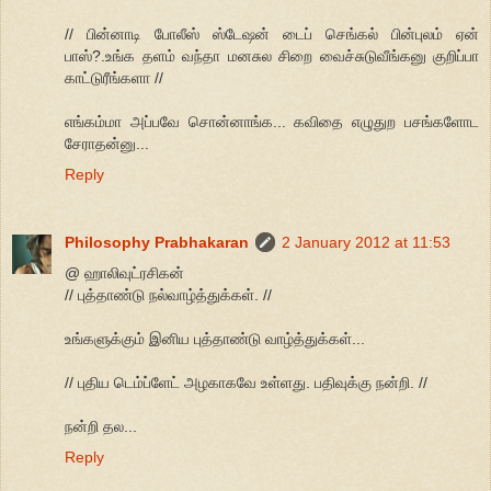
// பின்னாடி போலீஸ் ஸ்டேஷன் டைப் செங்கல் பின்புலம் ஏன்
பாஸ்?.உங்க தளம் வந்தா மனசுல சிறை வைச்சுடுவீங்கனு குறிப்பா
காட்டுரீங்களா //
எங்கம்மா அப்பவே சொன்னாங்க... கவிதை எழுதுற பசங்களோட
சேராதன்னு...
Reply
Philosophy Prabhakaran
2 January 2012 at 11:53
@ ஹாலிவுட்ரசிகன்
// புத்தாண்டு நல்வாழ்த்துக்கள். //
உங்களுக்கும் இனிய புத்தாண்டு வாழ்த்துக்கள்...
// புதிய டெம்ப்ளேட் அழகாகவே உள்ளது. பதிவுக்கு நன்றி. //
நன்றி தல...
Reply