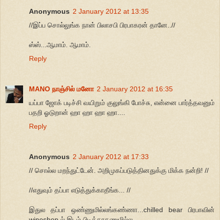
Anonymous
2 January 2012 at 13:35
//இப்ப சொல்லுங்க நான் பிலாசபி பிரபாகரன் தானே..//
ஸ்ஸ்...ஆமாம். ஆமாம்.
Reply
MANO நாஞ்சில் மனோ
2 January 2012 at 16:35
யப்பா ஜோக் படிச்சி வயிறும் குலுங்கி போச்சு, என்னை பார்த்தவனும்
பதறி ஓடுறான் ஹா ஹா ஹா ஹா....
Reply
Anonymous
2 January 2012 at 17:33
// சொல்ல மறந்துட்டேன். அறிமுகப்படுத்தினதுக்கு மிக்க நன்றி! //
//எதுவும் தப்பா எடுத்துக்காதீங்க... //
இதுல தப்பா ஒண்ணுமில்லங்கண்ணா...chilled bear பிரபாவின்
wineshop ல் இடம் பிடித்தாகணுமில்ல...