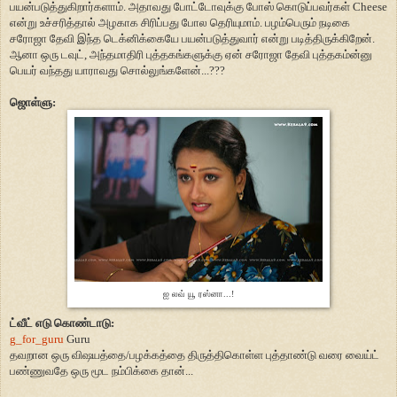
பயன்படுத்துகிறார்களாம். அதாவது போட்டோவுக்கு போஸ் கொடுப்பவர்கள் Cheese
என்று உச்சரித்தால் அழகாக சிரிப்பது போல தெரியுமாம். பழம்பெரும் நடிகை
சரோஜா தேவி இந்த டெக்னிக்கையே பயன்படுத்துவார் என்று படித்திருக்கிறேன்.
ஆனா ஒரு டவுட், அந்தமாதிரி புத்தகங்களுக்கு ஏன் சரோஜா தேவி புத்தகம்ன்னு
பெயர் வந்தது யாராவது சொல்லுங்களேன்...???
ஜொள்ளு:
ஐ லவ் யூ ரஸ்னா...!
ட்வீட் எடு கொண்டாடு:
g_for_guru
Guru
தவறான ஒரு விஷயத்தை/பழக்கத்தை திருத்திகொள்ள புத்தாண்டு வரை வைய்ட்
பண்ணுவதே ஒரு மூட நம்பிக்கை தான்...