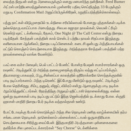
வைத்த நிரூபன் என்று அனைவருக்கும் எனது மனமார்ந்த நன்றிகள். Feed Burner
அட்ரஸ் மாற்றியமைத்துள்ளமையால் முன்னரே பதிவு செய்திருந்த 33 பேருக்கும்
மறுபடி Confirmation Mail அனுப்பியிருக்கிறேன், உறுதிப்படுத்திக்கொள்ளவும்.
பத்து நாட்கள் விடுமுறையில் உடல்நிலை சரியில்லாமல் போனது புத்தகங்கள் படிக்க
நல்லதொரு வாய்ப்பாக அமைந்தது. சிலபல சுஜாதா நாவல்கள், லெமன் ட்ரீயும்
ரெண்டு ஷாட் டக்கீலாவும், தேகம், One Night @ The Call Center என்று நிறைய
படித்தேன். சேத்தன் பகத்தின் கால் சென்டர் பற்றிய நாவல் சிறப்பாக இருந்தது.
எளிமையான ஆங்கிலம், நிறைய படிப்பினைகள். கடைசி ஒன்பது அத்தியாயங்கள்
மட்டும் கொஞ்சம் செயற்கையாக இருந்தது. அடுத்ததாக சேத்தன் பகத்தின் மற்ற
நாவல்களையும் வாங்க வேண்டும்.
பஃப் கை வச்ச பிளவுஸ், பெல் பாட்டம் பேண்ட் போன்ற பேஷன் சமாச்சாரங்கள் ஒரு
ரவுண்ட் அடித்துவிட்டு அடுத்த தலைமுறைக்கு திரும்ப வந்து எட்டிப்பார்க்கும்.
தியாகராஜ பாகவதர், பி.யூ.சின்னப்பா காலத்தில் ஹீரோக்களே சொந்தக்குரலில்
பாடி நடிப்பார்களாம். அந்த டிரெண்ட் இப்போது மீண்டும் ஒரு ரவுண்ட் அடிக்கும்
போல தெரிகிறது. சிம்பு, தனுஷ், விஜய், விக்ரம் என்று ஆளாளுக்கு பாடி நடிக்க
ஆரம்பித்துவிட்டார்கள். நேரத்திற்கு அதுவும் ஹிட்டாகி தொலைக்கிறது. என்ன
ஒன்று நடிகைகள் பாடி நடிப்பது மட்டும் இந்த ஜென்மத்தில் நடக்காது போல. ஸ்ருதி
ஹாசன் மாதிரி நிறைய பேர் நடிக்க வந்தால்தான் உண்டு.
போட்டோவுக்கு போஸ் கொடுக்கும் அந்த சில நொடிகள் மனித வாழ்க்கையின் தர்ம
சங்கடமான நொடிகள். நானெல்லாம் பல்லைக்காட்டாமல் ஒருமாதிரியாக
செயற்கையாக சிரித்து வைப்பேன். இந்தமாதிரி அபத்தமான புன்னகைகளை
தவிர்க்க சில புகைப்படக்காரர்கள் “Say Cheese” டெக்னிக்கை