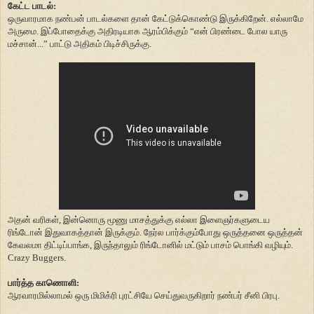
கேட்ட பாடல்:
ஒருவாரமாக நண்பன் பாடல்களை தான் கேட்டுக்கொண்டு இருக்கிறேன். எல்லாமே
அருமை. இப்போதைக்கு அதிரடியாக ஆரம்பிக்கும் “என் பிரண்டை போல யாரு
மச்சான்...” பாட்டு அதிகம் பிடிச்சிருக்கு.
அதன் வரிகள், இன்னொரு மூணு மாசத்துக்கு எல்லா இளைஞர்களுடைய
ரிங்டோன் இதுவாகத்தான் இருக்கும். நேர்ல பார்க்கும்போது ஒருத்தனை ஒருத்தன்
கேவலமா திட்டிப்பாங்க, இருந்தாலும் ரிங்டோனில் மட்டும் பாசம் பொங்கி வழியும்.
Crazy Buggers.
பார்த்த காணொளி:
ஆரவாரமில்லாமல் ஒரு மிமிக்ரி புரட்சியே செய்துவருகிறார் நண்பர் சீனி பிரபு.