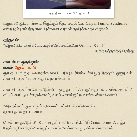
பதறாதீங்க... மவுஸ் பேட் தான்...!
ஒருமாதிரி ஜில்பான்ஸாக இருக்கும் இந்த மவுஸ் பேட் Carpal Tunnel Syndrome
என்ற நரம்பு சம்பந்தமான பிரச்சனை வராமல் தவிர்க்க உதவுகிறதாம்.
தத்துவம்:
“வீழ்ச்சியில் கலக்கமோ, எழுச்சியில் மயக்கமோ கொள்ளாதே...!”
-
படித்த புத்தகத்திலிருந்து
கடைசியா, ஒரு ஜோக்:
உபயம்:
ஜோக் – காடு
ஒரு தடவ சி.ஐ.ஏ (அமெரிக்க உளவுப் பிரிவு) ல இண்டெர்வியூ நடந்ததாம். முணு பேர்
கடைசி ரவுண்டு வரைக்கும் வந்தாங்களாம்.
கடைசி ரவுண்ட்ல மொத ஆள்கிட்ட ஒரு துப்பாக்கிய குடுத்து
“
உள்ள உங்க வைஃப்-அ
கட்டிப் போட்டு வச்சிருக்கோம்
,
போய் கொன்னுட்டு வாங்க
”
ன்னாங்களாம்
“
அதெல்லாம் முடியாதுங்க
,
பொண்டாட்டியெல்லாம் கொல்ல
முடியாது
”
ன்னுட்டானாம்.
ரெண்டாவது ஆள் வீராவேசமா துப்பாக்கிய வாங்கிட்டுப் போனானாம்
,
கொஞ்ச
நேரம் கழிச்சு திரும்பி வந்துட்டானாம்
, “
என்னால முடிலீங்க
”
ன்னானாம்