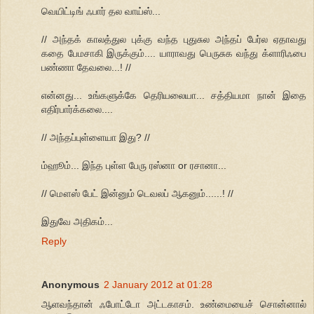
வெயிட்டிங் ஃபார் தல வாய்ஸ்...
// அந்தக் காலத்துல புக்கு வந்த புதுசுல அந்தப் பேர்ல ஏதாவது
கதை பேமசாகி இருக்கும்.... யாராவது பெருசுக வந்து க்ளாரிஃபை
பண்ணா தேவலை...! //
என்னது... உங்களுக்கே தெரியலையா... சத்தியமா நான் இதை
எதிர்பார்க்கலை....
// அந்தப்புள்ளையா இது? //
ம்ஹூம்... இந்த புள்ள பேரு ரஸ்னா or ரசானா...
// மௌஸ் பேட் இன்னும் டெவலப் ஆகனும்......! //
இதுவே அதிகம்...
Reply
Anonymous
2 January 2012 at 01:28
ஆளவந்தான் ஃபோட்டோ அட்டகாசம். உண்மையைச் சொன்னால்