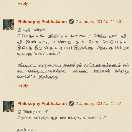
Reply
Philosophy Prabhakaran
2 January 2012 at 11:50
@ ஆதி மனிதன்
// பொதுவாகவே இந்தியர்கள் (என்னையும் சேர்த்து தான். ஹி..
ஹி...)போடோவுக்கு உம்மென்று தான் போஸ் கொடுப்பார்கள்.
இப்போது இது பெருமளவு மாறி இருக்கிறது. அதற்க்கு பெரிதும்
உதவுவுது "ச்சீஸ்" தான். //
அப்படியா... பொறுமையை சோதிக்கும் போட்டோகிராபர்களிடம் சீஸ்
கூட செல்லுபடியாவதில்லை... எவ்வளவு நேரம்தான் சீஸ்ன்னு
சொல்லிட்டே இருக்குறது...
Reply
Philosophy Prabhakaran
2 January 2012 at 11:52
@ பிரேம் குமார் .சி
// ஒயின் ஷாப்புக்கு ஏற்ற டாஸ்மாக் டிசைன் கலக்கல் //
நன்றி தல...