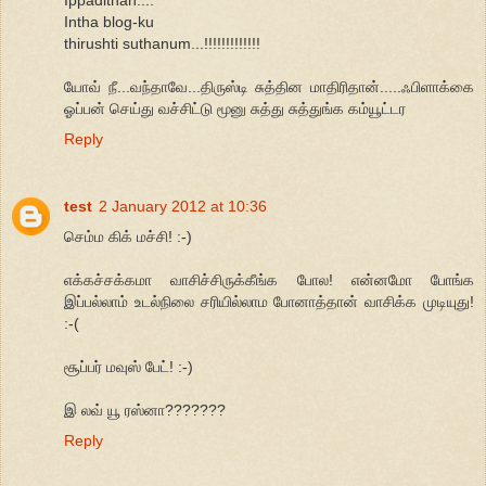
Intha blog-ku
thirushti suthanum...!!!!!!!!!!!!!
யோவ் நீ...வந்தாவே...திருஸ்டி சுத்தின மாதிரிதான்.....ஃபிளாக்கை
ஓப்பன் செய்து வச்சிட்டு மூனு சுத்து சுத்துங்க கம்யூட்டர
Reply
test
2 January 2012 at 10:36
செம்ம கிக் மச்சி! :-)
எக்கச்சக்கமா வாசிச்சிருக்கீங்க போல! என்னமோ போங்க
இப்பல்லாம் உடல்நிலை சரியில்லாம போனாத்தான் வாசிக்க முடியுது!
:-(
சூப்பர் மவுஸ் பேட்! :-)
இ லவ் யூ ரஸ்னா???????
Reply