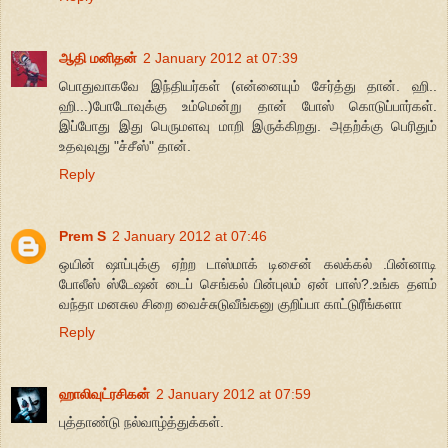
ஆதி மனிதன்
2 January 2012 at 07:39
பொதுவாகவே இந்தியர்கள் (என்னையும் சேர்த்து தான். ஹி..
ஹி...)போடோவுக்கு உம்மென்று தான் போஸ் கொடுப்பார்கள்.
இப்போது இது பெருமளவு மாறி இருக்கிறது. அதற்க்கு பெரிதும்
உதவுவுது "ச்சீஸ்" தான்.
Reply
Prem S
2 January 2012 at 07:46
ஒயின் ஷாப்புக்கு ஏற்ற டாஸ்மாக் டிசைன் கலக்கல் .பின்னாடி
போலீஸ் ஸ்டேஷன் டைப் செங்கல் பின்புலம் ஏன் பாஸ்?.உங்க தளம்
வந்தா மனசுல சிறை வைச்சுடுவீங்கனு குறிப்பா காட்டுரீங்களா
Reply
ஹாலிவுட்ரசிகன்
2 January 2012 at 07:59
புத்தாண்டு நல்வாழ்த்துக்கள்.