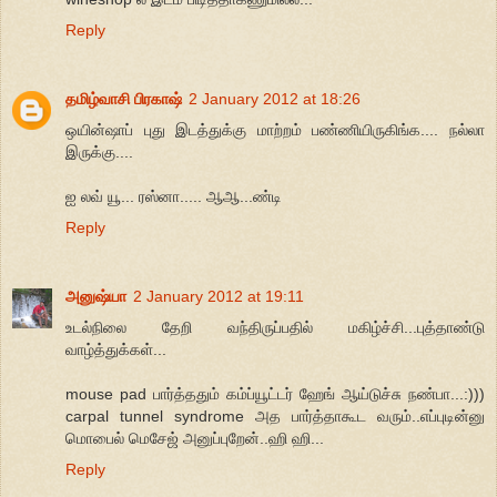
Reply
தமிழ்வாசி பிரகாஷ்
2 January 2012 at 18:26
ஒயின்ஷாப் புது இடத்துக்கு மாற்றம் பண்ணியிருகிங்க.... நல்லா
இருக்கு....
ஐ லவ் யூ... ரஸ்னா..... ஆஆ...ண்டி
Reply
அனுஷ்யா
2 January 2012 at 19:11
உடல்நிலை தேறி வந்திருப்பதில் மகிழ்ச்சி...புத்தாண்டு
வாழ்த்துக்கள்...
mouse pad பார்த்ததும் கம்ப்யூட்டர் ஹேங் ஆய்டுச்சு நண்பா...:)))
carpal tunnel syndrome அத பார்த்தாகூட வரும்..எப்புடின்னு
மொபைல் மெசேஜ் அனுப்புறேன்..ஹி ஹி...
Reply