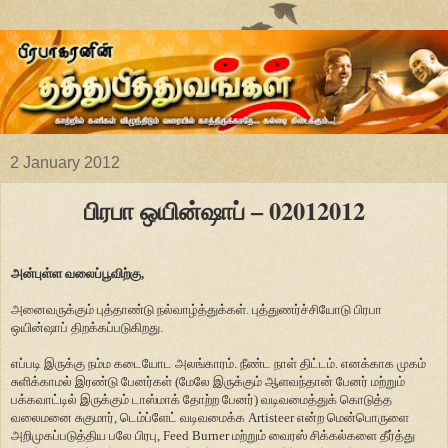
2 January 2012
பிரபா ஒயின்ஷாப் – 02012012
அன்புள்ள வலைப்பூவிற்கு,
அனைவருக்கும் புத்தாண்டு நல்வாழ்த்துக்கள். புத்துணர்ச்சியோடு பிரபா
ஒயின்ஷாப் திறக்கப்படுகிறது.
எப்படி இருக்கு நம்ம கடையோட அலங்காரம். நீண்ட நாள் திட்டம். எனக்காக முகம்
சுளிக்காமல் இரண்டு பேனர்கள் (மேலே இருக்கும் ஆளவந்தான் பேனர் மற்றும்
பக்கவாட்டில் இருக்கும் டாஸ்மாக் தோற்ற பேனர்) வடிவமைத்துக் கொடுத்த
வலைமனை சுகுமார், டெம்ப்ளேட் வடிவமைக்க Artisteer என்ற மென்பொருளை
அறிமுகப்படுத்திய பலே பிரபு, Feed Burner மற்றும் வைரஸ் சிக்கல்களை தீர்த்து