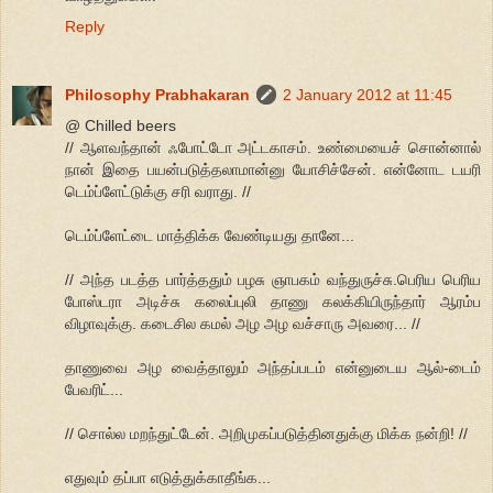
Reply
Philosophy Prabhakaran
2 January 2012 at 11:45
@ Chilled beers
// ஆளவந்தான் ஃபோட்டோ அட்டகாசம். உண்மையைச் சொன்னால்
நான் இதை பயன்படுத்தலாமான்னு யோசிச்சேன். என்னோட டயரி
டெம்ப்ளேட்டுக்கு சரி வராது. //
டெம்ப்ளேட்டை மாத்திக்க வேண்டியது தானே...
// அந்த படத்த பார்த்ததும் பழசு ஞாபகம் வந்துருச்சு.பெரிய பெரிய
போஸ்டரா அடிச்சு கலைப்புலி தாணு கலக்கியிருந்தார் ஆரம்ப
விழாவுக்கு. கடைசில கமல் அழ அழ வச்சாரு அவரை... //
தாணுவை அழ வைத்தாலும் அந்தப்படம் என்னுடைய ஆல்-டைம்
பேவரிட்...
// சொல்ல மறந்துட்டேன். அறிமுகப்படுத்தினதுக்கு மிக்க நன்றி! //
எதுவும் தப்பா எடுத்துக்காதீங்க...