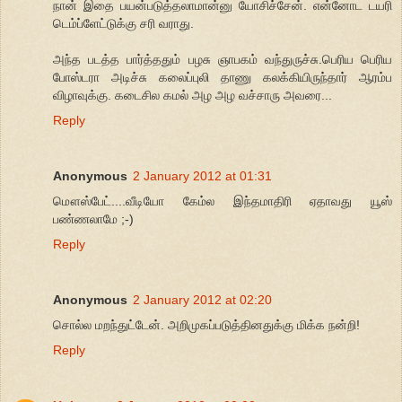
நான் இதை பயன்படுத்தலாமான்னு யோசிச்சேன். என்னோட டயரி
டெம்ப்ளேட்டுக்கு சரி வராது.
அந்த படத்த பார்த்ததும் பழசு ஞாபகம் வந்துருச்சு.பெரிய பெரிய
போஸ்டரா அடிச்சு கலைப்புலி தாணு கலக்கியிருந்தார் ஆரம்ப
விழாவுக்கு. கடைசில கமல் அழ அழ வச்சாரு அவரை...
Reply
Anonymous
2 January 2012 at 01:31
மௌஸ்பேட்....வீடியோ கேம்ல இந்தமாதிரி ஏதாவது யூஸ்
பண்ணலாமே ;-)
Reply
Anonymous
2 January 2012 at 02:20
சொல்ல மறந்துட்டேன். அறிமுகப்படுத்தினதுக்கு மிக்க நன்றி!
Reply