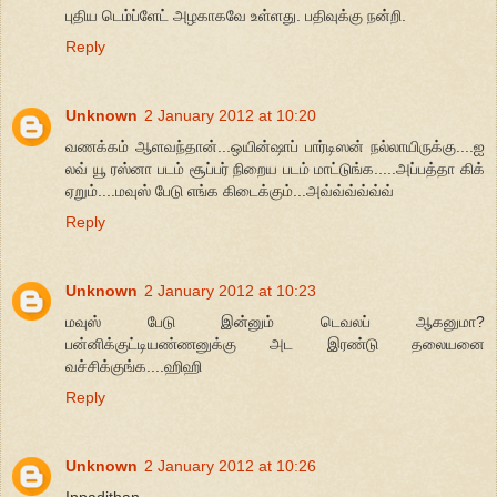
புதிய டெம்ப்ளேட் அழகாகவே உள்ளது. பதிவுக்கு நன்றி.
Reply
Unknown
2 January 2012 at 10:20
வணக்கம் ஆளவந்தான்...ஒயின்ஷாப் பார்டிஸன் நல்லாயிருக்கு....ஐ
லவ் யூ ரஸ்னா படம் சூப்பர் நிறைய படம் மாட்டுங்க.....அப்பத்தா கிக்
ஏறும்....மவுஸ் பேடு எங்க கிடைக்கும்...அவ்வ்வ்வ்வ்வ்
Reply
Unknown
2 January 2012 at 10:23
மவுஸ் பேடு இன்னும் டெவலப் ஆகனுமா?
பன்னிக்குட்டியண்ணனுக்கு அட இரண்டு தலையனை
வச்சிக்குங்க....ஹிஹி
Reply
Unknown
2 January 2012 at 10:26
Ippadithan....