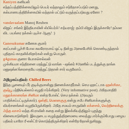
Kaniyen
கனியன்
எந்தப்பத்திரிக்கையிலும் பெயர் வந்தாலும் சந்தோசப்படும் மனது
,
கல்யாணபத்திரிக்கையில் வந்தால் மட்டும் வருத்தப்படுவது ஏனோ
?
vandavaalam
Manoj Reuben
விஜய்: சங்கர் இந்தியாவின் ஸ்பீல்பர்க்! சத்யராஜ்: தம்பி விஜய் இருக்காரே! நம்மள
விட பயங்கர நக்கல் புடிச்ச ஆளு! :)
Ganesukumar
கணேசு குமார்
கரப்பான் பூச்சி போல சுவரோரமாய் ஒட்டி நின்று அலைபேசிக் கொண்டிருந்தால்
புதிதாய் காதலிக்கிறார்கள் என்று பொருள்.
g4gunaa
குணா யோகசெல்வன்
முக்கியமா எந்திரனை மறந்துட்டு வாங்க - ஷங்கர்
#
அணில் படத்துக்கு நாங்க
மனுஷங்க
'
ங்கரதையே மறந்துட்டுதான் சார் வருவோம்..
அறிமுகப்பதிவர்:
Chilled Beers
இந்த பூனையும் பீர் குடிக்குமான்னு நினைக்காதீர்கள். செம ஹாட்டாக
ஹன்சிகா,
குஷ்பூ
பற்றியெல்லாம் எழுதி ஈர்க்கிறார். (Very informative post). அதேமாதிரி
மதுரக்காரைங்க சினிமா
என்ற போஸ்ட் செம நக்கல். (அவரும்
பாதிக்கப்பட்டிருக்கார்).
ஒஸ்தி
,
மெளனகுரு
என்று சமீப சினிமாக்களுக்கு
விமர்சனங்கள் எழுதியிருக்கிறார். அதே சமயம் சாருவின்
எக்சைல்
,
வெற்றிலைக்கு
அந்த வாசம்
வந்த கி.ராவின் கதை என்று இலக்கியத்திலும் புகுந்து
விளையாடுகிறார். இவருடைய எழுத்துத்திறமையை வைத்து பார்க்கும்போது பழைய
பதிவர் யாரோ ரீ-என்ட்ரி கொடுத்திருக்கிறார் என்றே தோன்றுகிறது.