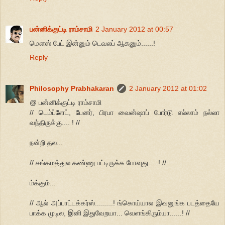
பன்னிக்குட்டி ராம்சாமி
2 January 2012 at 00:57
மௌஸ் பேட் இன்னும் டெவலப் ஆகனும்......!
Reply
Philosophy Prabhakaran
2 January 2012 at 01:02
@ பன்னிக்குட்டி ராம்சாமி
// டெம்ப்ளேட், பேனர், பிரபா வைன்ஷாப் போர்டு எல்லாம் நல்லா
வந்திருக்கு.... ! //
நன்றி தல...
// சங்கமத்துல கண்ணு பட்டிருக்க போவுது.....! //
ம்க்கும்...
// ஆல் அப்பாட்டக்கர்ஸ்.........! ங்கொய்யால இவனுங்க படத்தையே
பாக்க முடில, இனி இதுவேறயா... வெளங்கிரும்யா......! //