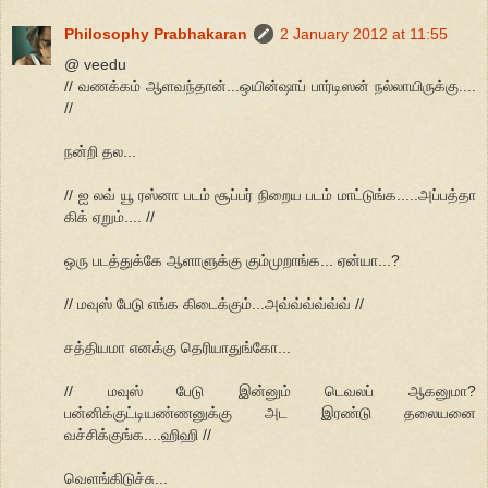
Philosophy Prabhakaran
2 January 2012 at 11:55
@ veedu
// வணக்கம் ஆளவந்தான்...ஒயின்ஷாப் பார்டிஸன் நல்லாயிருக்கு....
//
நன்றி தல...
// ஐ லவ் யூ ரஸ்னா படம் சூப்பர் நிறைய படம் மாட்டுங்க.....அப்பத்தா
கிக் ஏறும்.... //
ஒரு படத்துக்கே ஆளாளுக்கு கும்முறாங்க... ஏன்யா...?
// மவுஸ் பேடு எங்க கிடைக்கும்...அவ்வ்வ்வ்வ்வ் //
சத்தியமா எனக்கு தெரியாதுங்கோ...
// மவுஸ் பேடு இன்னும் டெவலப் ஆகனுமா?
பன்னிக்குட்டியண்ணனுக்கு அட இரண்டு தலையனை
வச்சிக்குங்க....ஹிஹி //
வெளங்கிடுச்சு...