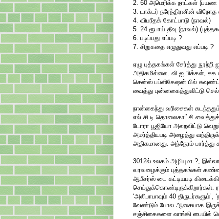
2. 60 அமெரிக்க நாட்கள் (பயண
3. டாக்டர் நரேந்திரனின் விநோத 
4. விபரீதக் கோட்பாடு (நாவல்)
5. 24 ரூபாய் தீவு (நாவல்) (புத்
6. படிப்பது எப்படி ?
7. சிறுகதை எழுதுவது எப்படி ?
ஏழு புத்தகங்கள் சேர்த்து நூற்ற
அதிகமில்லை. வி.ஐ.பிக்கள், சக 
சென்ஸ் பப்ளிகேஷன் பில் கவுண்ட
வைத்து புன்னகைத்துவிட்டு செல்
நான்கைந்து வரிசைகள் கடந்தது
எல்.சி.டி தொலைகாட்சி வைத்
டோரா பூஜியோ அலறவிட்டு வெறுப்
அமர்த்தியபடி அழைத்து வந்திருக்க
அதிகமானது. அந்நேரம் பார்த்து 
3012ல் உலகம் அழியுமா ?, இஸ்லா
வரவழைக்கும் புத்தகங்கள் கண்
ஆபீசர்ஸ் டை கட்டியபடி கிடைக்
செய்துக்கொண்டிருக்கிறார்கள். ர
‘அலிபாபாவும் 40 திருடர்களும்’
வேண்டும் போல ஆசையாக இருக்கி
சஞ்சிகைகளை வாங்கி பையில் ச