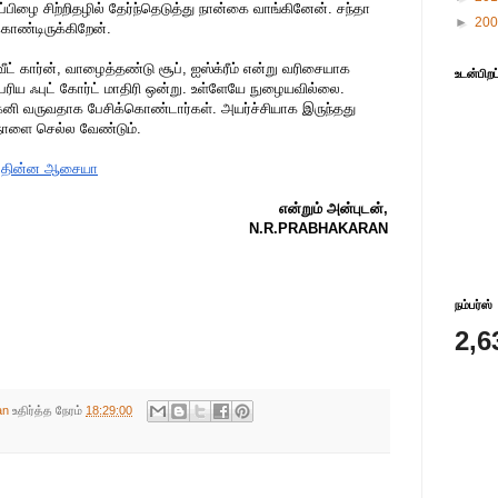
ிப்பிழை சிற்றிதழில் தேர்ந்தெடுத்து நான்கை வாங்கினேன். சந்தா
►
20
கொண்டிருக்கிறேன்.
வீட் கார்ன், வாழைத்தண்டு சூப், ஐஸ்க்ரீம் என்று வரிசையாக
உடன்பிறப
ெரிய ஃபுட் கோர்ட் மாதிரி ஒன்று. உள்ளேயே நுழையவில்லை.
க்கனி வருவதாக பேசிக்கொண்டார்கள். அயர்ச்சியாக இருந்தது
் நாளை செல்ல வேண்டும்.
 தின்ன ஆசையா
என்றும் அன்புடன்,
N.R.PRABHAKARAN
நம்பர்ஸ்
2,6
an
உதிர்த்த நேரம்
18:29:00