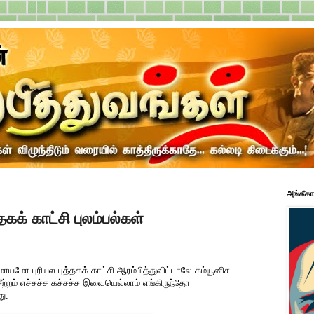
அங்கீகா
்தகக் காட்சி புலம்பல்கள்
மோ புரியல புத்தகக் காட்சி ஆரம்பித்துவிட்டாலே கம்யூனிச
ற்றம் எச்சச்ச கச்சச்ச இவையெல்லாம் எங்கிருந்தோ
ு.