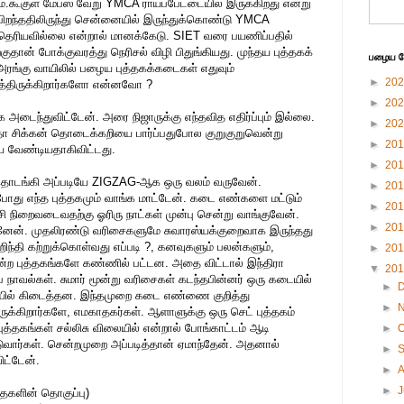
ம்.கூகுள் மேப்ஸ் வேறு YMCA ராயப்பேட்டையில் இருக்கிறது என்று
. பிறந்ததிலிருந்து சென்னையில் இருந்துக்கொண்டு YMCA
 தெரியவில்லை என்றால் மானக்கேடு. SIET வரை பயணிப்பதில்
ுதான் போக்குவரத்து நெரிசல் விழி பிதுங்கியது. முந்தய புத்தகக்
பழைய பே
அரங்கு வாயிலில் பழைய புத்தகக்கடைகள் எதுவும்
►
20
த்திருக்கிறார்களோ என்னவோ ?
►
20
ைந்துவிட்டேன். அரை நிஜாருக்கு எந்தவித எதிர்ப்பும் இல்லை.
►
20
ோ சிக்கன் தொடைக்கறியை பார்ப்பதுபோல குறுகுறுவென்று
►
20
ிய வேண்டியதாகிவிட்டது.
►
20
ொடங்கி அப்படியே ZIGZAG-ஆக ஒரு வலம் வருவேன்.
►
20
து எந்த புத்தகமும் வாங்க மாட்டேன். கடை எண்களை மட்டும்
►
20
்சி நிறைவடைவதற்கு ஓரிரு நாட்கள் முன்பு சென்று வாங்குவேன்.
►
20
ினேன். முதலிரண்டு வரிசைகளுமே சுவாரஸ்யக்குறைவாக இருந்தது
ந்தி கற்றுக்கொள்வது எப்படி ?, கனவுகளும் பலன்களும்,
►
20
ன்ற புத்தகங்களே கண்ணில் பட்டன. அதை விட்டால் இந்திரா
▼
20
 நாவல்கள். சுமார் மூன்று வரிசைகள் கடந்தபின்னர் ஒரு கடையில்
►
லையில் கிடைத்தன. இந்தமுறை கடை எண்ணை குறித்து
►
ுக்கிறார்களே, எமகாதகர்கள். ஆளாளுக்கு ஒரு செட் புத்தகம்
ுத்தகங்கள் சல்லிசு விலையில் என்றால் போங்காட்டம் ஆடி
►
O
டுவார்கள். சென்றமுறை அப்படித்தான் ஏமாந்தேன். அதனால்
►
ட்டேன்.
►
►
J
ைகளின் தொகுப்பு)