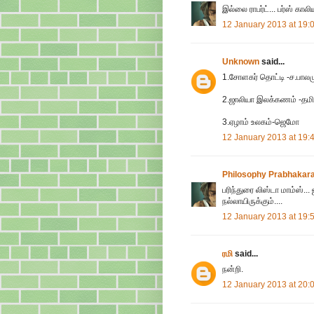
இல்லை ராபர்ட்... பர்ஸ் காலி
12 January 2013 at 19:
Unknown
said...
1.சோளகர் தொட்டி -ச.பாலம
2.ஜாலியா இலக்கணம் -தமி
3.ஏழாம் உலகம்-ஜெமோ
12 January 2013 at 19:
Philosophy Prabhakar
பரிந்துரை லிஸ்டா மாம்ஸ்.
நல்லாயிருக்கும்....
12 January 2013 at 19:
ரமி
said...
நன்றி.
12 January 2013 at 20: