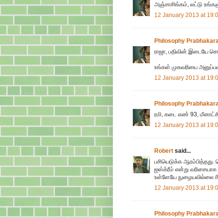
அஞ்சாசிங்கம், லட்டு உங்களு
12 January 2013 at 19:
Philosophy Prabhakar
ராஜா, பதிவின் இடையே சொல்
உங்கள் முகவரியை அனுப்பவும
12 January 2013 at 19:
Philosophy Prabhakar
ரமி, கடை எண் 93, மீனாட்சி
12 January 2013 at 19:
Robert
said...
பசியெடுக்க ஆரம்பித்தது. வ
ஐஸ்க்ரீம் என்று வரிசையாக 
உள்ளேயே நுழையவில்லை // ஏன
12 January 2013 at 19:
Philosophy Prabhakar