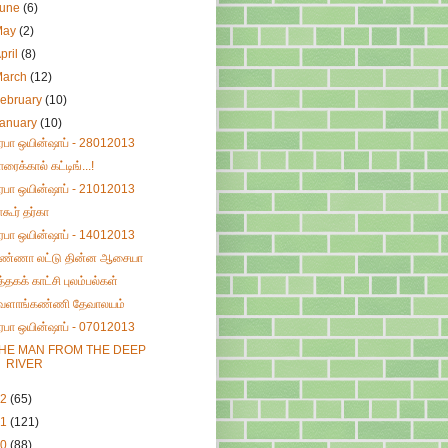
June
(6)
May
(2)
pril
(8)
March
(12)
ebruary
(10)
January
(10)
ிரபா ஒயின்ஷாப் - 28012013
ாரைக்கால் கட்டிங்...!
ிரபா ஒயின்ஷாப் - 21012013
ாகூர் தர்கா
ிரபா ஒயின்ஷாப் - 14012013
ண்ணா லட்டு தின்ன ஆசையா
ுத்தகக் காட்சி புலம்பல்கள்
ேளாங்கண்ணி தேவாலயம்
ிரபா ஒயின்ஷாப் - 07012013
HE MAN FROM THE DEEP
RIVER
12
(65)
11
(121)
10
(88)