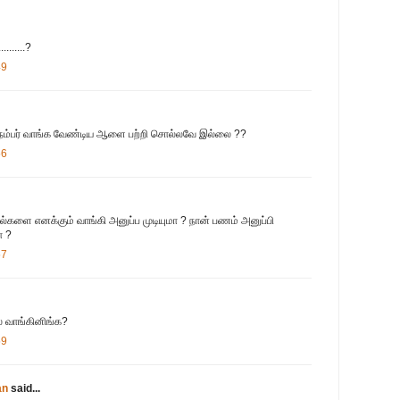
........?
49
நம்பர் வாங்க வேண்டிய ஆளை பற்றி சொல்லவே இல்லை ??
56
ல்களை எனக்கும் வாங்கி அனுப்ப முடியுமா ? நான் பணம் அனுப்பி
ா ?
57
ால வாங்கினிங்க?
59
an
said...