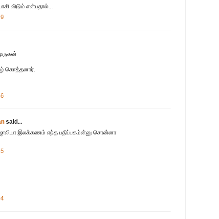
யாகி விடும் என்பதால்...
09
ுருகன்
ழ் கொத்தனார்.
46
an
said...
.. ஜாலியா இலக்கணம் எந்த பதிப்பகம்ன்னு சொன்னா
55
04