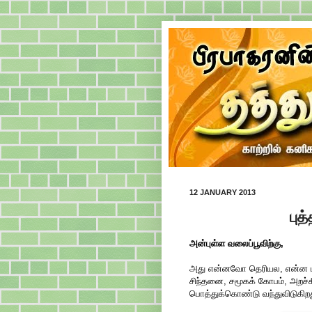
12 JANUARY 2013
புத
அன்புள்ள வலைப்பூவிற்கு,
அது என்னவோ தெரியல, என்ன மாய
சிந்தனை, சமூகக் கோபம், அறச்சீ
பொத்துக்கொண்டு வந்துவிடுகிறத