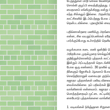
பேருந்துகள் மாறி செல்ல வேண்டு
சொல்லி குழப்பி வைத்திருந்தது
மைதானம் எங்கிருக்கிறது என்று
எந்த சிக்கலும் இல்லை. அதன்பிறக
காட்சிகளில் இடம்பெற்றது போல 
தென்படவில்லை. புறவழியில் வை
பதினொன்றரை மணிக்கு அரங்கை அட
என்ன, சில வயதுப்பெண்கள் ஏத
பார்க்கும்போது கூச்சத்தில் நெள
வழக்கமாக கடை எண் ஒன்றில் த
அதேபோல முதல்முறை செல்லும்போ
குறித்துக்கொண்டு புத்தகக் காட
இன்றும் அப்படித்தான் தொடங்க
போல ஒரு எண்ணம். 30 நாளில் ஹி
நீங்களும் ஜோசியர் ஆகலாம் போ
செளந்திரராஜன் வகையறா குடும்ப
சுஜாதா புத்தகங்கள் மலிவு வி
வைக்கவில்லை. நம் பதிவர்கள் இர
வாங்கினால் என்னவாம். சுஜாதா ப
மொத்தத்தையும் மூட்டை கட்டிவி
கையோடு புத்தகங்களை வாங்கிவி
1. வடிவங்கள் (விஞ்ஞான சிறுகத