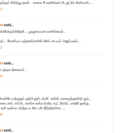
க்கும் சேர்த்து தான்... காலை 9 மணிக்காட்சி, ஐட்ரீம் சினிமாஸ்....
01
an
said...
லியிருக்கிறேன்... முழுமையாக வாசிக்கவும்...
்... வேண்டிய புத்தகங்களின் லிஸ்டடையும் அனுப்பவும்...
02
an
said...
 புத்தக நிலையம்...
04
ெளியே வந்ததும் குல்பி ஐஸ், ஸ்வீட் கார்ன், வாழைத்தண்டு சூப்,
கடைகள். சாப்பிட வாங்க என்ற பெரிய ஃபுட் கோர்ட் மாதிரி ஒன்று.
் நண்பா பார்த்த உடனே பசி தீர்ந்திடுச்சா.....
08
an
said...