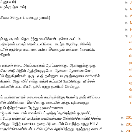
 அனுபவம்)
►
வழக்கு (நாடகம்)
►
►
A
தகவிலை 26 ரூபாய் என்பது முரண்)
►
►
F
▼
ி ஐம்பது ரூபாய். தொடர்ந்து உலவினேன். ஏனோ கூட்டம்
ப
பதிவர்கள் யாரும் தென்படவில்லை. கடந்த ஆண்டு, சிக்ஸ்த்
க
்டரில் சந்தித்த சுமாரான ஃபிகர் இன்னமும் என்னை நினைவில்
கிறாள்.
ப
ந
ம் ரைம்ஸ் கடை அளப்பறைகள் ஆரம்பமானது. ஆளாளுக்கு ஒரு
ப
துக்கொண்டு அதில் ஆத்திச்சூடியோ, ஆன்னா ஆவன்னாவோ,
பேற்றுகிறார்கள். ஒரு யுவதி தன்னுடைய குழந்தையை வாக்கரில்
க
ிறாள். அது ‘வீல்’ என்று கத்தி கூப்பாடு போடுகிறது. எரிச்சல்
ப
கண்ணில் பட்ட லிச்சி ஜூஸ் சற்று தணியச் செய்தது.
வ
ப
ம் பயங்கரவாதச் செயலைக் கண்டிக்கிறது போன்ற குபீர் சிரிப்பை
ணில் படுகின்றன. இன்னொரு கடையில் பத்து, பதினைந்து
T
கிற பெற்றோர்களை பிடித்து மூளைச்சலவை
ாஜ் டிவி கடையில் வைக்கப்பட்டிருந்த ‘ஆயிரத்தில் ஒருவன்’,
►
20
, ‘நாடோடி மன்னன்' டிவிடிக்களையெல்லாம் அள்ளிக்கொண்டு செல்ல
றது. அஜித் புகைப்படத்தை அட்டையில் பொறித்த ஐந்து RITZ
►
20
ொருகிக்கொண்டேன். பசியெடுக்க ஆரம்பித்தது. ஏறத்தாழ கடைசி
►
20