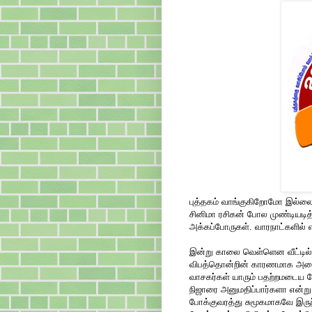
புத்தகம் வாங்குகிறோமோ இல்லையோ
சினிமா ரசிகன் போல முண்டியடி
அக்கப்போருகள். வாரநாட்களில் 
இன்று காலை வெள்ளென வீட்டில் இர
விபத்தொன்றின் காரணமாக அரை ந
வாசகர்கள் யாரும் பதற்றமடைய வ
நிஜாரை அனுமதிப்பார்களா என்று
போக்குவரத்து சுமூகமாகவே இருந்