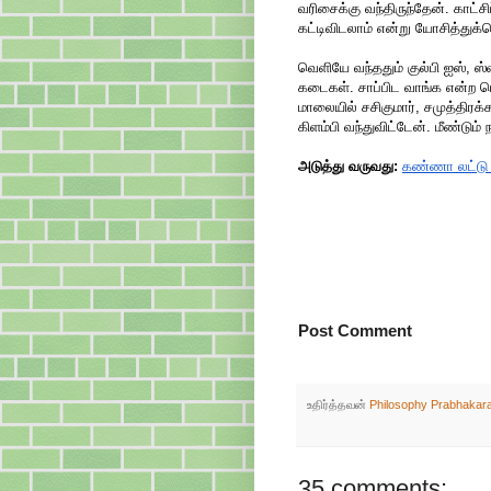
வரிசைக்கு வந்திருந்தேன். காட்ச
கட்டிவிடலாம் என்று யோசித்துக்
வெளியே வந்ததும் குல்பி ஐஸ், ஸ்
கடைகள். சாப்பிட வாங்க என்ற ப
மாலையில் சசிகுமார், சமுத்திர
கிளம்பி வந்துவிட்டேன். மீண்டும
அடுத்து வருவது:
கண்ணா லட்டு
Post Comment
உதிர்த்தவன்
Philosophy Prabhakar
35 comments: