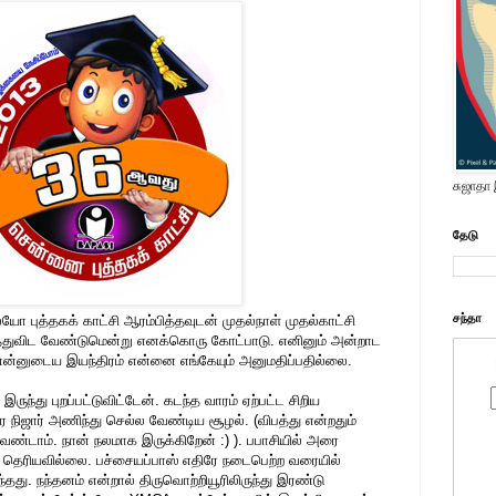
சுஜாதா
தேடு
சந்தா
 புத்தகக் காட்சி ஆரம்பித்தவுடன் முதல்நாள் முதல்காட்சி
த்துவிட வேண்டுமென்று எனக்கொரு கோட்பாடு. எனினும் அன்றாட
என்னுடைய இயந்திரம் என்னை எங்கேயும் அனுமதிப்பதில்லை.
ுந்து புறப்பட்டுவிட்டேன். கடந்த வாரம் ஏற்பட்ட சிறிய
ிஜார் அணிந்து செல்ல வேண்டிய சூழல். (விபத்து என்றதும்
ேண்டாம். நான் நலமாக இருக்கிறேன் :) ). பபாசியில் அரை
 தெரியவில்லை. பச்சையப்பாஸ் எதிரே நடைபெற்ற வரையில்
தது. நந்தனம் என்றால் திருவொற்றியூரிலிருந்து இரண்டு