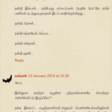
நன்றி இக்பால்... தற்போது பச்சயப்பாஸ் அருகே மெட்ரோ ரயில்
பணிகள் நடந்துவருவதால் இடம் மாறியிருக்கிறது...
நன்றி அரசன்...
நன்றி ரத்னவேல் அய்யா...
நன்றி சுல்தான்...
நன்றி ஹாரி...
Reply
வவ்வால்
13 January 2013 at 15:26
பிரபா,
இன்னுமா தாத்தா எழுதின புத்தகங்களையே கொத்தா
அள்ளிக்கிட்டு இருப்பீங்க?
நல்ல இளவட்ட எழுத்தாளர்கள்,அதுவும் பெண்ணியக்கவிஞர்கள்