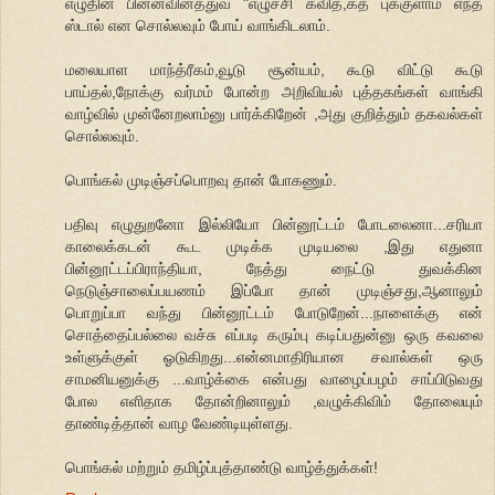
எழுதின பின்னவினத்துவ "எழுச்சி கவித,கத புக்குளாம் எந்த
ஸ்டால் என சொல்லவும் போய் வாங்கிடலாம்.
மலையாள மாந்த்ரீகம்,வூடு சூன்யம், கூடு விட்டு கூடு
பாய்தல்,நோக்கு வர்மம் போன்ற அறிவியல் புத்தகங்கள் வாங்கி
வாழ்வில் முன்னேறலாம்னு பார்க்கிறேன் ,அது குறித்தும் தகவல்கள்
சொல்லவும்.
பொங்கல் முடிஞ்சப்பொறவு தான் போகணும்.
பதிவு எழுதுறனோ இல்லியோ பின்னூட்டம் போடலைனா...சரியா
காலைக்கடன் கூட முடிக்க முடியலை ,இது எதுனா
பின்னூட்டப்பிராந்தியா, நேத்து நைட்டு துவக்கின
நெடுஞ்சாலைப்பயணம் இப்போ தான் முடிஞ்சது,ஆனாலும்
பொறுப்பா வந்து பின்னூட்டம் போடுறேன்...நாளைக்கு என்
சொத்தைப்பல்லை வச்சு எப்படி கரும்பு கடிப்பதுன்னு ஒரு கவலை
உள்ளுக்குள் ஓடுகிறது...என்னமாதிரியான சவால்கள் ஒரு
சாமனியனுக்கு ...வாழ்க்கை என்பது வாழைப்பழம் சாப்பிடுவது
போல எளிதாக தோன்றினாலும் ,வழுக்கிவிம் தோலையும்
தாண்டித்தான் வாழ வேண்டியுள்ளது.
பொங்கல் மற்றும் தமிழ்ப்புத்தாண்டு வாழ்த்துக்கள்!