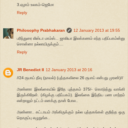
3.ஏழாம் உலகம்-ஜெமோ
Reply
Philosophy Prabhakaran
12 January 2013 at 19:55
பரிந்துரை லிஸ்டா மாம்ஸ்... ஜாலியா இலக்கணம் எந்த பதிப்பகம்ன்னு
சொன்னா நல்லாயிருக்கும்....
Reply
JR Benedict II
12 January 2013 at 20:16
//24 ரூபாய் தீவு (நாவல்) (புத்தகவிலை 26 ரூபாய் என்பது முரண்)//
அண்ணா இலங்கையில் இதே புத்தகம் 375/- கொடுத்து வாங்கி
இருக்கிறேன். (கிழக்கு பதிப்பகம்). இலங்கை இந்திய பண மாற்றம்
என்றாலும் நட்டம் எனக்கு தான் போல..
அண்ணா.. கட்டாயம் அங்கிருக்கும் நல்ல புத்தகங்கள் குறித்த ஒரு
தொகுப்பு எழுதுங்க..