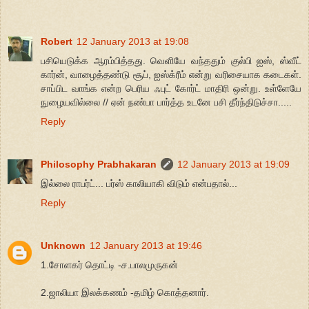
Robert
12 January 2013 at 19:08
பசியெடுக்க ஆரம்பித்தது. வெளியே வந்ததும் குல்பி ஐஸ், ஸ்வீட்
கார்ன், வாழைத்தண்டு சூப், ஐஸ்க்ரீம் என்று வரிசையாக கடைகள்.
சாப்பிட வாங்க என்ற பெரிய ஃபுட் கோர்ட் மாதிரி ஒன்று. உள்ளேயே
நுழையவில்லை // ஏன் நண்பா பார்த்த உடனே பசி தீர்ந்திடுச்சா.....
Reply
Philosophy Prabhakaran
12 January 2013 at 19:09
இல்லை ராபர்ட்... பர்ஸ் காலியாகி விடும் என்பதால்...
Reply
Unknown
12 January 2013 at 19:46
1.சோளகர் தொட்டி -ச.பாலமுருகன்
2.ஜாலியா இலக்கணம் -தமிழ் கொத்தனார்.