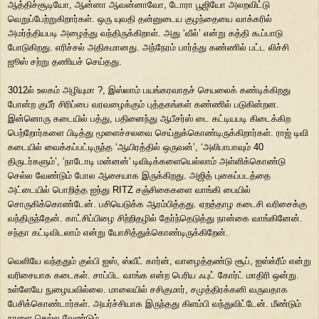
ஆத்திச்சூடியோ, ஆன்னா ஆவன்னாவோ, டோரா பூஜியோ அலறவிட்டு
வெறுப்பேற்றுகிறார்கள். ஒரு யுவதி தன்னுடைய குழந்தையை வாக்கரில்
அமர்த்தியபடி அழைத்து வந்திருக்கிறாள். அது ‘வீல்’ என்று கத்தி கூப்பாடு
போடுகிறது. எரிச்சல் அதிகமானது. அந்நேரம் பார்த்து கண்ணில் பட்ட லிச்சி
ஜூஸ் சற்று தணியச் செய்தது.
3012ல் உலகம் அழியுமா ?, இஸ்லாம் பயங்கரவாதச் செயலைக் கண்டிக்கிறது
போன்ற குபீர் சிரிப்பை வரவழைக்கும் புத்தகங்கள் கண்ணில் படுகின்றன.
இன்னொரு கடையில் பத்து, பதினைந்து ஆபீசர்ஸ் டை கட்டியபடி கிடைக்கிற
பெற்றோர்களை பிடித்து மூளைச்சலவை செய்துக்கொண்டிருக்கிறார்கள். ராஜ் டிவி
கடையில் வைக்கப்பட்டிருந்த ‘ஆயிரத்தில் ஒருவன்’, ‘அலிபாபாவும் 40
திருடர்களும்’, ‘நாடோடி மன்னன்' டிவிடிக்களையெல்லாம் அள்ளிக்கொண்டு
செல்ல வேண்டும் போல ஆசையாக இருக்கிறது. அஜித் புகைப்படத்தை
அட்டையில் பொறித்த ஐந்து RITZ சஞ்சிகைகளை வாங்கி பையில்
சொருகிக்கொண்டேன். பசியெடுக்க ஆரம்பித்தது. ஏறத்தாழ கடைசி வரிசைக்கு
வந்திருந்தேன். காட்சிப்பிழை சிற்றிதழில் தேர்ந்தெடுத்து நான்கை வாங்கினேன்.
சந்தா கட்டிவிடலாம் என்று யோசித்துக்கொண்டிருக்கிறேன்.
வெளியே வந்ததும் குல்பி ஐஸ், ஸ்வீட் கார்ன், வாழைத்தண்டு சூப், ஐஸ்க்ரீம் என்று
வரிசையாக கடைகள். சாப்பிட வாங்க என்ற பெரிய ஃபுட் கோர்ட் மாதிரி ஒன்று.
உள்ளேயே நுழையவில்லை. மாலையில் சசிகுமார், சமுத்திரக்கனி வருவதாக
பேசிக்கொண்டார்கள். அயர்ச்சியாக இருந்தது கிளம்பி வந்துவிட்டேன். மீண்டும்
நாளை செல்ல வேண்டும்.