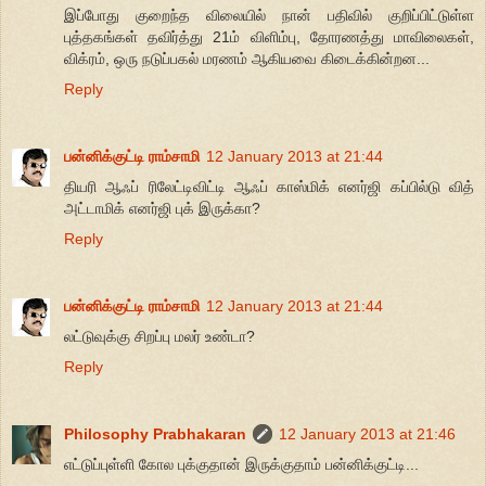
இப்போது குறைந்த விலையில் நான் பதிவில் குறிப்பிட்டுள்ள
புத்தகங்கள் தவிர்த்து 21ம் விளிம்பு, தோரணத்து மாவிலைகள்,
விக்ரம், ஒரு நடுப்பகல் மரணம் ஆகியவை கிடைக்கின்றன...
Reply
பன்னிக்குட்டி ராம்சாமி
12 January 2013 at 21:44
தியரி ஆஃப் ரிலேட்டிவிட்டி ஆஃப் காஸ்மிக் எனர்ஜி கப்பில்டு வித்
அட்டாமிக் எனர்ஜி புக் இருக்கா?
Reply
பன்னிக்குட்டி ராம்சாமி
12 January 2013 at 21:44
லட்டுவுக்கு சிறப்பு மலர் உண்டா?
Reply
Philosophy Prabhakaran
12 January 2013 at 21:46
எட்டுப்புள்ளி கோல புக்குதான் இருக்குதாம் பன்னிக்குட்டி...