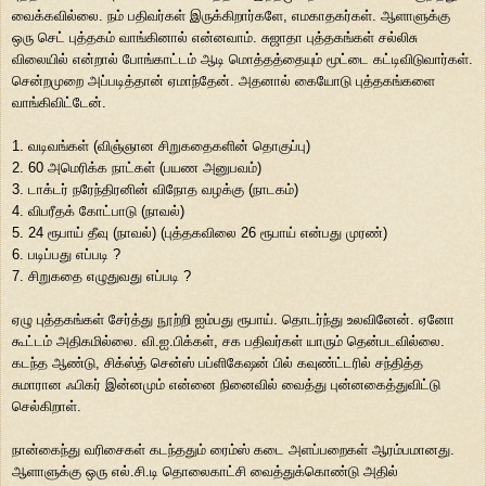
வைக்கவில்லை. நம் பதிவர்கள் இருக்கிறார்களே, எமகாதகர்கள். ஆளாளுக்கு
ஒரு செட் புத்தகம் வாங்கினால் என்னவாம். சுஜாதா புத்தகங்கள் சல்லிசு
விலையில் என்றால் போங்காட்டம் ஆடி மொத்தத்தையும் மூட்டை கட்டிவிடுவார்கள்.
சென்றமுறை அப்படித்தான் ஏமாந்தேன். அதனால் கையோடு புத்தகங்களை
வாங்கிவிட்டேன்.
1. வடிவங்கள் (விஞ்ஞான சிறுகதைகளின் தொகுப்பு)
2. 60 அமெரிக்க நாட்கள் (பயண அனுபவம்)
3. டாக்டர் நரேந்திரனின் விநோத வழக்கு (நாடகம்)
4. விபரீதக் கோட்பாடு (நாவல்)
5. 24 ரூபாய் தீவு (நாவல்) (புத்தகவிலை 26 ரூபாய் என்பது முரண்)
6. படிப்பது எப்படி ?
7. சிறுகதை எழுதுவது எப்படி ?
ஏழு புத்தகங்கள் சேர்த்து நூற்றி ஐம்பது ரூபாய். தொடர்ந்து உலவினேன். ஏனோ
கூட்டம் அதிகமில்லை. வி.ஐ.பிக்கள், சக பதிவர்கள் யாரும் தென்படவில்லை.
கடந்த ஆண்டு, சிக்ஸ்த் சென்ஸ் பப்ளிகேஷன் பில் கவுண்ட்டரில் சந்தித்த
சுமாரான ஃபிகர் இன்னமும் என்னை நினைவில் வைத்து புன்னகைத்துவிட்டு
செல்கிறாள்.
நான்கைந்து வரிசைகள் கடந்ததும் ரைம்ஸ் கடை அளப்பறைகள் ஆரம்பமானது.
ஆளாளுக்கு ஒரு எல்.சி.டி தொலைகாட்சி வைத்துக்கொண்டு அதில்