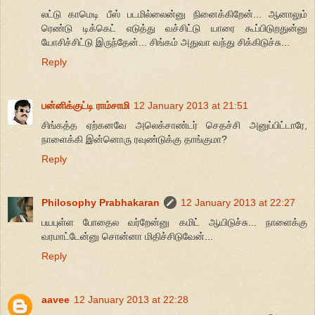
லட்டு காமெடி பீஸ் படமில்லைன்னு நினைக்கிறேன்... ஆனாலும்
ரெண்டு டிக்கெட் எடுத்து வச்சிட்டு யாரை கூப்பிடுறதுன்னு
யோசிச்சிட்டு இருந்தேன்... சிங்கம் அதுவா வந்து சிக்கிடுச்சு...
Reply
பன்னிக்குட்டி ராம்சாமி
12 January 2013 at 21:51
சிங்கத்த ஏற்கனவே அலெக்சாண்டர் செதச்சி அனுப்பிட்டாரே,
நாளைக்கி இன்னொரு ரவுண்டுக்கு தாங்குமா?
Reply
Philosophy Prabhakaran
12 January 2013 at 22:27
பயபுள்ள போதைல வர்றேன்னு கமிட் ஆயிடுச்சு... நாளைக்கு
வரமாட்டேன்னு சொன்னா மிதிச்சிடுவேன்...
Reply
aavee
12 January 2013 at 22:28