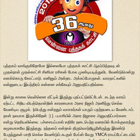
புத்தகம் வாங்குகிறோமோ இல்லையோ புத்தகக் காட்சி ஆரம்பித்தவுடன்
முதல்நாள் முதல்காட்சி சினிமா ரசிகன் போல முண்டியடித்துவிட வேண்டுமென்று
எனக்கொரு கோட்பாடு. எனினும் அன்றாட அக்கப்போருகள். வாரநாட்களில்
என்னுடைய இயந்திரம் என்னை எங்கேயும் அனுமதிப்பதில்லை.
இன்று காலை வெள்ளென வீட்டில் இருந்து புறப்பட்டுவிட்டேன். கடந்த வாரம்
ஏற்பட்ட சிறிய விபத்தொன்றின் காரணமாக அரை நிஜார் அணிந்து செல்ல
வேண்டிய சூழல். (விபத்து என்றதும் வாசகர்கள் யாரும் பதற்றமடைய வேண்டாம்.
நான் நலமாக இருக்கிறேன் :) ). பபாசியில் அரை நிஜாரை அனுமதிப்பார்களா
என்று தெரியவில்லை. பச்சையப்பாஸ் எதிரே நடைபெற்ற வரையில் போக்குவரத்து
சுமூகமாகவே இருந்தது. நந்தனம் என்றால் திருவொற்றியூரிலிருந்து இரண்டு
பேருந்துகள் மாறி செல்ல வேண்டும்.கூகுள் மேப்ஸ் வேறு YMCA ராயப்பேட்டையில்