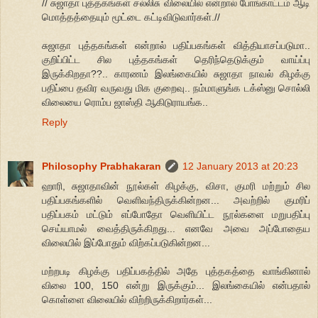
// சுஜாதா புத்தகங்கள் சல்லிசு விலையில் என்றால் போங்காட்டம் ஆடி
மொத்தத்தையும் மூட்டை கட்டிவிடுவார்கள்.//
சுஜாதா புத்தகங்கள் என்றால் பதிப்பகங்கள் வித்தியாசப்படுமா..
குறிப்பிட்ட சில புத்தகங்கள் தெரிந்தெடுக்கும் வாய்ப்பு
இருக்கிறதா??.. காரணம் இலங்கையில் சுஜாதா நாவல் கிழக்கு
பதிப்பை தவிர வருவது மிக குறைவு.. நம்மாளுங்க டக்ஸ்னு சொல்லி
விலையை ரொம்ப ஜாஸ்தி ஆகிடுராயங்க..
Reply
Philosophy Prabhakaran
12 January 2013 at 20:23
ஹாரி, சுஜாதாவின் நூல்கள் கிழக்கு, விசா, குமரி மற்றும் சில
பதிப்பகங்களில் வெளிவந்திருக்கின்றன... அவற்றில் குமரிப்
பதிப்பகம் மட்டும் எப்போதோ வெளியிட்ட நூல்களை மறுபதிப்பு
செய்யாமல் வைத்திருக்கிறது... எனவே அவை அப்போதைய
விலையில் இப்போதும் விற்கப்படுகின்றன...
மற்றபடி கிழக்கு பதிப்பகத்தில் அதே புத்தகத்தை வாங்கினால்
விலை 100, 150 என்று இருக்கும்... இலங்கையில் என்பதால்
கொள்ளை விலையில் விற்றிருக்கிறார்கள்...