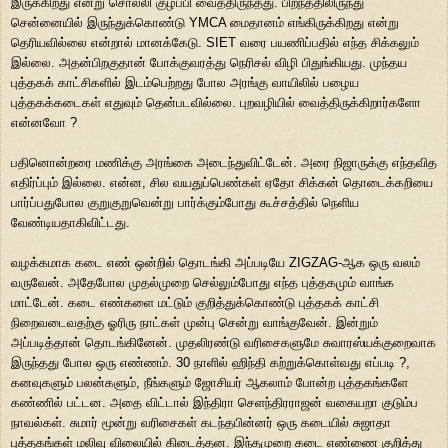
இருக்கிறது என்று சொல்லி குழப்பி வைத்திருந்தது. பிறந்ததிலிருந்து
சென்னையில் இருந்துக்கொண்டு YMCA மைதானம் எங்கிருக்கிறது என்று
தெரியவில்லை என்றால் மானக்கேடு. SIET வரை பயணிப்பதில் எந்த சிக்கலும்
இல்லை. அதன்பிறகுதான் போக்குவரத்து நெரிசல் விழி பிதுங்கியது. முந்தய
புத்தகக் காட்சிகளில் இடம்பெற்றது போல அரங்கு வாயிலில் பழைய
புத்தகக்கடைகள் எதுவும் தென்படவில்லை. புறவழியில் வைத்திருக்கிறார்களோ
என்னவோ ?
பதினொன்றரை மணிக்கு அரங்கை அடைந்துவிட்டேன். அரை நிஜாருக்கு எந்தவித
எதிர்ப்பும் இல்லை. என்ன, சில வயதுப்பெண்கள் ஏதோ சிக்கன் தொடைக்கறியை
பார்ப்பதுபோல குறுகுறுவென்று பார்க்கும்போது கூச்சத்தில் நெளிய
வேண்டியதாகிவிட்டது.
வழக்கமாக கடை எண் ஒன்றில் தொடங்கி அப்படியே ZIGZAG-ஆக ஒரு வலம்
வருவேன். அதேபோல முதல்முறை செல்லும்போது எந்த புத்தகமும் வாங்க
மாட்டேன். கடை எண்களை மட்டும் குறித்துக்கொண்டு புத்தகக் காட்சி
நிறைவடைவதற்கு ஓரிரு நாட்கள் முன்பு சென்று வாங்குவேன். இன்றும்
அப்படித்தான் தொடங்கினேன். முதலிரண்டு வரிசைகளுமே சுவாரஸ்யக்குறைவாக
இருந்தது போல ஒரு எண்ணம். 30 நாளில் ஹிந்தி கற்றுக்கொள்வது எப்படி ?,
கனவுகளும் பலன்களும், நீங்களும் ஜோசியர் ஆகலாம் போன்ற புத்தகங்களே
கண்ணில் பட்டன. அதை விட்டால் இந்திரா செளந்திரராஜன் வகையறா குடும்ப
நாவல்கள். சுமார் மூன்று வரிசைகள் கடந்தபின்னர் ஒரு கடையில் சுஜாதா
புத்தகங்கள் மலிவு விலையில் கிடைத்தன. இந்தமுறை கடை எண்ணை குறித்து