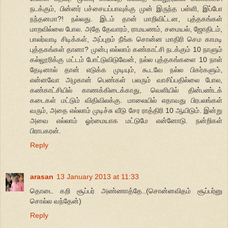
நடக்கும், பின்னர் பச்சையப்பாவுக்கு முன் இருந்த பள்ளி, இப்போ
நந்தனமா?! நல்லது. இடம் தான் மாறிவிட்டன, புத்தகங்கள்
மாறவில்லை போல. அதே தேவாரம், ராமயணம், சமையல், ஜோதிடம்,
பாலர்வாடி சிடிக்கள், அப்புறம் நீங்க சொன்ன மாதிரி செம காமடி
புத்தகங்கள் தானா? முன்பு எல்லாம் கண்காட்சி நடக்கும் 10 நாளும்
கல்லூரிக்கு மட்டம் போட்டுவிடுவேன், நல்ல புத்தகங்களை 10 நாள்
தேடினால் தான் எடுக்க முடியும், கூடவே நல்ல பிகர்களும்,
என்னவோ அழகான் பெண்கள் பலரும் வாசிப்பதில்லை போல,
கண்காட்சியில் காணக்கிடைக்காது, வெளியில் தின்பண்டக்
கடைகள் மட்டும் விதிவிலக்கு. மாலையில் எதாவது பிரபலங்கள்
வரும், அதை எல்லாம் முடிச்சு வீடு சேர ராத்திரி 10 ஆயிடும். இன்று
அவை எல்லாம் ஓர்மையாக மட்டுமே என்னோடு. நன்றிகள்
பிராபகரன்.
Reply
arasan
13 January 2013 at 11:33
தொடை கறி சூப்பர் அண்ணாத்தே..(சொன்னவிதம் சூப்பர்னு
சொல்ல வந்தேன்)
Reply