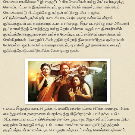
கொலையாகவில்லை ? இயக்குநரிடம் சில கேள்விகள் என்று கேட்பவர்களுக்கு
கொண்டாட்டமாக இருக்கக்கூடும். ஒரு காட்சியில் கந்தன், பத்மா தம்பதியர்
கொலையுண்டு கிடக்கும்போது கந்தன் மட்டும் ஜாலியாக மூச்சு
விட்டுக்கொண்டிருக்கிறார். கடைசியாக, பெரிய குறை என்னவென்றால்
குடும்பத்துடன் பார்க்கத்தகாத படமாக எடுத்தது. இந்த படத்திற்கு எந்த அறிவாளி
யூ / ஏ சான்றிதழ் கொடுத்தது என்று தெரியவில்லை. அதுபோக தினசரிகளில்
குடும்பத்தோடு குழந்தைகள் பார்க்க வேண்டிய படம் என்றெல்லாம் விளம்பரம்
செய்கிறார்கள். அதைநம்பி சிலர் குடும்பத்தோடு திரையரங்கிற்கு வருகிறார்கள்.
வேறென்ன, ஓவியாவின் வளைவுகளையும், ரூபாவின் பூரி நகைச்சுவையையும்
குடும்பத்தோடு கண்டுகளிக்க வேண்டியது தான்.
எல்லாம் இருந்தும் கடைசி முக்கால் மணிநேரத்தில் நம்மை சிரிக்க வைத்து, ரசிக்க
வைத்து எல்லா குறைகளையும் மறக்கடித்து விடுகிறார்கள். யாமிருக்க பயமே
அட்டகாசமான படம் என்றெல்லாம் சொல்ல முடியாது. அது எதிர்பார்ப்புகளை மீறிய
ஒரு நல்ல பொழுதுபோக்கு படம். பலான சமாச்சாரங்களை தவிர்த்திருந்தால்
குடும்பத்துடன் காணக்கூடிய பொழுதுபோக்கு படம் என்று சொல்லியிருக்கலாம்.