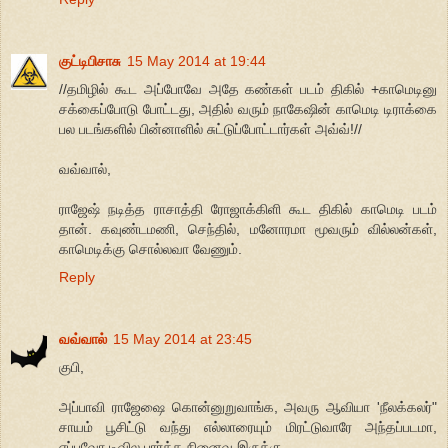
குட்டிபிசாசு
15 May 2014 at 19:44
//தமிழில் கூட அப்போவே அதே கண்கள் படம் திகில் +காமெடினு
சக்கைப்போடு போட்டது, அதில் வரும் நாகேஷின் காமெடி டிராக்கை
பல படங்களில் பின்னாளில் சுட்டுப்போட்டார்கள் அவ்வ்!//
வவ்வால்,
ராஜேஷ் நடித்த ராசாத்தி ரோஜாக்கிளி கூட திகில் காமெடி படம்
தான். கவுண்டமணி, செந்தில், மனோரமா மூவரும் வில்லன்கள்,
காமெடிக்கு சொல்லவா வேணும்.
Reply
வவ்வால்
15 May 2014 at 23:45
குபி,
அப்பாவி ராஜேஷை கொன்னுறுவாங்க, அவரு ஆவியா 'நீலக்கலர்"
சாயம் பூசிட்டு வந்து எல்லாரையும் மிரட்டுவாரே அந்தப்படமா,
எப்பவோ டிவில பார்த்த நினைவு இருக்கு.