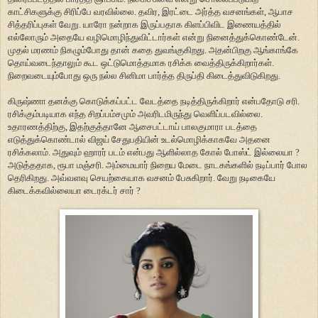
காட்சிகளுக்கு சிரிப்பே வரவில்லை. தவிர, இரட்டை அர்த்த வசனங்கள், ஆபாச
சித்தரிப்புகள் வேறு. யாரோ நன்றாக இருப்பதாக கிளப்பிவிட இணையத்தில்
எல்லோரும் அதையே வழிமொழிந்துவிட்டார்கள் என்று நினைத்துக்கொண்டேன்.
முதல் மரணம் நிகழும்போது தான் கதை துவங்குகிறது. அதன்பிறகு ஆங்காங்கே
தொய்வடைந்தாலும் கூட ஒட்டுமொத்தமாக ரசிக்க வைத்திருக்கிறார்கள்.
நிறைவடையும்போது ஒரு நல்ல சினிமா பார்த்த திருப்தி கிடைத்துவிடுகிறது.
கிருஷ்ணா தனக்கு கொடுக்கப்பட்ட வேடத்தை நடித்திருக்கிறார் என்பதோடு சரி.
ரசிக்கும்படியாக எந்த சிறப்பம்சமும் அவரிடமிருந்து வெளிப்படவில்லை.
உதாரணத்திற்கு, இதற்குத்தானே ஆசைபட்டாய் பாலகுமாரா படத்தை
எடுத்துக்கொண்டால் விஜய் சேதுபதியின் உடல்மொழிக்காகவே அதனை
ரசிக்கலாம். அதுவும் ஹாரர் படம் என்பது ஆளில்லாத கோல் போஸ்ட் இல்லையா ?
அடுத்ததாக, ரூபா மஞ்சரி. அம்மையார் நிறைய மேடை நாடகங்களில் நடிப்பார் போல
தெரிகிறது. அவ்வளவு செயற்கையாக வசனம் பேசுகிறார். வேறு நடிகையே
கிடைக்கவில்லையா டைரக்டர் சார் ?