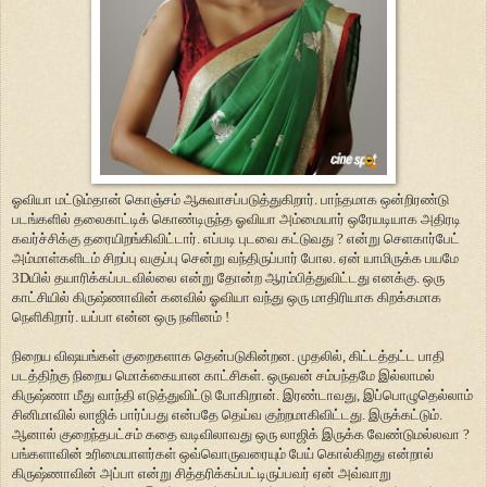
ஓவியா மட்டும்தான் கொஞ்சம் ஆசுவாசப்படுத்துகிறார். பாந்தமாக ஒன்றிரண்டு
படங்களில் தலைகாட்டிக் கொண்டிருந்த ஓவியா அம்மையார் ஒரேயடியாக அதிரடி
கவர்ச்சிக்கு தரையிறங்கிவிட்டார். எப்படி புடவை கட்டுவது ? என்று செளகார்பேட்
அம்மாள்களிடம் சிறப்பு வகுப்பு சென்று வந்திருப்பார் போல. ஏன் யாமிருக்க பயமே
3Dயில் தயாரிக்கப்படவில்லை என்று தோன்ற ஆரம்பித்துவிட்டது எனக்கு. ஒரு
காட்சியில் கிருஷ்ணாவின் கனவில் ஓவியா வந்து ஒரு மாதிரியாக கிறக்கமாக
நெளிகிறார். யப்பா என்ன ஒரு நளினம் !
நிறைய விஷயங்கள் குறைகளாக தென்படுகின்றன. முதலில், கிட்டத்தட்ட பாதி
படத்திற்கு நிறைய மொக்கையான காட்சிகள். ஒருவன் சம்பந்தமே இல்லாமல்
கிருஷ்ணா மீது வாந்தி எடுத்துவிட்டு போகிறான். இரண்டாவது, இப்பொழுதெல்லாம்
சினிமாவில் லாஜிக் பார்ப்பது என்பதே தெய்வ குற்றமாகிவிட்டது. இருக்கட்டும்.
ஆனால் குறைந்தபட்சம் கதை வடிவிலாவது ஒரு லாஜிக் இருக்க வேண்டுமல்லவா ?
பங்களாவின் உரிமையாளர்கள் ஒவ்வொருவரையும் பேய் கொல்கிறது என்றால்
கிருஷ்ணாவின் அப்பா என்று சித்தரிக்கப்பட்டிருப்பவர் ஏன் அவ்வாறு