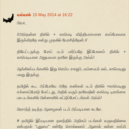
வவ்வால்
15 May 2014 at 16:22
பிரபா,
//அதென்ன திகில் + காமெடி வித்தியாசமான காம்போவாக
இருக்கிறதே என்று முதலில் யோசித்தேன்.//
தியேட்டருக்கு போய் படம் பார்ப்பதே இப்போலாம் திகில் +
காமெடியான அனுபவமா தானே இருக்கு அவ்வ்!
ஆங்கிலப்படங்களில் இது ரொம்ப சகஜம், வம்பையர் லவ், காமெடினு
பலது இருக்கு
தமிழில் கூட அப்போவே அதே கண்கள் படம் திகில் +காமெடினு
சக்கைப்போடு போட்டது, அதில் வரும் நாகேஷின் காமெடி டிராக்கை
பல படங்களில் பின்னாளில் சுட்டுப்போட்டார்கள் அவ்வ்!
பிரசாந்த் நடித்த ஆணழகன் படம் அப்படியான சுடலே.
# தமிழில் இப்படியான தளத்தில் அதிகம் படங்கள் வருவதில்லை
என்பதால் "புதுமை" என்றே சொல்லலாம் ,ஆனால் என்ன காப்பி