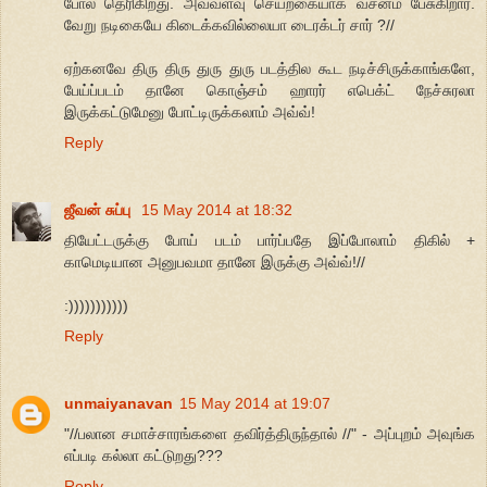
போல தெரிகிறது. அவ்வளவு செயற்கையாக வசனம் பேசுகிறார்.
வேறு நடிகையே கிடைக்கவில்லையா டைரக்டர் சார் ?//
ஏற்கனவே திரு திரு துரு துரு படத்தில கூட நடிச்சிருக்காங்களே,
பேய்ப்படம் தானே கொஞ்சம் ஹாரர் எபெக்ட் நேச்சுரலா
இருக்கட்டுமேனு போட்டிருக்கலாம் அவ்வ்!
Reply
ஜீவன் சுப்பு
15 May 2014 at 18:32
தியேட்டருக்கு போய் படம் பார்ப்பதே இப்போலாம் திகில் +
காமெடியான அனுபவமா தானே இருக்கு அவ்வ்!//
:)))))))))))
Reply
unmaiyanavan
15 May 2014 at 19:07
"//பலான சமாச்சாரங்களை தவிர்த்திருந்தால் //" - அப்புறம் அவுங்க
எப்படி கல்லா கட்டுறது???
Reply