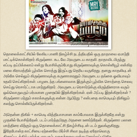
தொலைக்காட்சியில் லேகிய பாணி நிகழ்ச்சி நடத்தியதில் ஒரு தாதாவை ஏமாற்றி
மாட்டிக்கொள்கிறார் கிருஷ்ணா. கூடவே அவருடைய காதலி. தாதாவிடமிருந்து
எப்படி தப்பிக்கலாம் என்று யோசிக்கும்போது கிருஷ்ணாவுக்கு கொள்ளியூர் என்கிற
மலை கிராமத்தில் பூர்விக சொத்து இருப்பது தெரிய வருகிறது. தனது காதலியுடன்
அங்கே செல்லும் கிருஷ்ணாவுக்கு கருணாகரனும் அவருடைய தங்கை ஓவியாவும்
உதவி செய்கிறார்கள். பாழடைந்த பங்களாவாக இருக்கும் பூர்விக சொத்தை செலவு
செய்து ரெசார்ட்டாக மாற்றுகிறார். அவருடைய ரெசார்டுக்கு விருந்தினராக வரும்
ஒவ்வொருவரும் மர்மமான முறையில் இறக்கிறார்கள். ஏன் அப்படி இறக்கிறார்கள் ?
கிருஷ்ணா மற்றும் சகாக்களுக்கு என்ன ஆயிற்று ? என்பதை காமெடியும் திகிலும்
கலந்து சொல்லியிருக்கிறார்கள்.
அதென்ன திகில் + காமெடி வித்தியாசமான காம்போவாக இருக்கிறதே என்று
முதலில் யோசித்தேன். படம் பார்த்தபிறகு அதனை உணர்ந்தேன். கிருஷ்ணா பலான
மாத்திரை விற்கும் ஒரு தொலைக்காட்சி நிகழ்ச்சியுடன் படம் துவங்குகிறது.
இதேபோன்ற காட்சியை ஏற்கனவே மிர்ச்சி சிவா நடித்த ஏதோவொரு
திரைப்படத்தில் பார்த்த ஞாபகம். நகைச்சுவை என்று சொல்லப்படுகிற