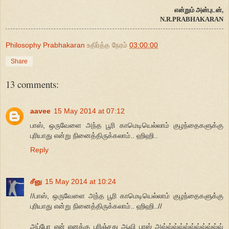
என்றும் அன்புடன்,
N.R.PRABHAKARAN
Philosophy Prabhakaran
உதிர்த்த நேரம்
03:00:00
Share
13 comments:
aavee
15 May 2014 at 07:12
பாஸ், ஒருவேளை அந்த பூரி காமெடியெல்லாம் குழந்தைகளுக்கு
புரியாது என்று நினைத்திருக்கலாம்.. ஹிஹி..
Reply
சீனு
15 May 2014 at 10:24
//பாஸ், ஒருவேளை அந்த பூரி காமெடியெல்லாம் குழந்தைகளுக்கு
புரியாது என்று நினைத்திருக்கலாம்.. ஹிஹி..//
அப்போ ஏன் எனக்கு புரிஞ்சது ஆவி பாஸ் அவ்வ்வ்வ்வ்வ்வ்வ்வ்வ்வ்