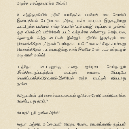
அடிச்சு செய்துடுறாங்க அவ்வ்!
# சந்திரமுகியில் ரஜினி யாமிருக்க பயமேன் என சொல்லி
இண்டர்வெல் போடுவாங்க ,அதை வச்சு பரபரப்பா இருக்குமேனு
,யாமிருக்க பயமேன் என்ற பெயரில் 'பாக்யராஜ்" நடிப்பதாக முன்னர்
ஒரு விளம்பரம் பார்த்தேன் ,படம் வந்துச்சா என்னானு தெரியலை,
ஆனாலும் அந்த டைட்டில் இன்னும் பதிவில் இருக்கும் என
நினைக்கிறேன் ,அதான் "யாமிருக்க பயமே" என வச்சிருக்காங்கனு
நினைக்கிறேன் , பாக்யராஜிக்கு தான் இனிமே அவர் படம் வந்தாலும்
அடி தான் அவ்வ்!
படத்தோட டைட்டிலுக்கு கதை ஜஸ்டிபை செய்தாலும்
,இன்னொருப்படத்தின் டைட்டில் சாயலை அப்படியே
வெளிப்படுத்திவிடுவதால்,இனிமேல் அந்த டைட்டில் எடுபடாது
தானே.
#//ரூபாவின் பூரி நகைச்சுவையையும் குடும்பத்தோடு கண்டுகளிக்க
வேண்டியது தான்//
ஸ்பாஞ்ச் பூரி தானே அவ்வ்!
//ரூபா மஞ்சரி. அம்மையார் நிறைய மேடை நாடகங்களில் நடிப்பார்