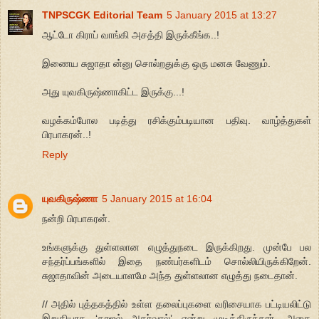
TNPSCGK Editorial Team
5 January 2015 at 13:27
ஆட்டோ கிராப் வாங்கி அசத்தி இருக்கீங்க..!
இணைய சுஜாதா ன்னு சொல்றதுக்கு ஒரு மனசு வேணும்.
அது யுவகிருஷ்ணாகிட்ட இருக்கு...!
வழக்கம்போல படித்து ரசிக்கும்படியான பதிவு. வாழ்த்துகள்
பிரபாகரன்..!
Reply
யுவகிருஷ்ணா
5 January 2015 at 16:04
நன்றி பிரபாகரன்.
உங்களுக்கு துள்ளலான எழுத்துநடை இருக்கிறது. முன்பே பல
சந்தர்ப்பங்களில் இதை நண்பர்களிடம் சொல்லியிருக்கிறேன்.
சுஜாதாவின் அடையாளமே அந்த துள்ளலான எழுத்து நடைதான்.
// அதில் புத்தகத்தில் உள்ள தலைப்புகளை வரிசையாக பட்டியலிட்டு
இறுதியாக ‘காஜல் அகர்வால்’ என்று முடித்திருந்தார். அதை