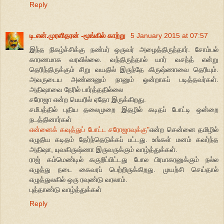
Reply
டி.என்.முரளிதரன் -மூங்கில் காற்று
5 January 2015 at 07:57
இந்த நிகழ்ச்சிக்கு நண்பர் ஒருவர் அழைத்திருந்தார். சோம்பல்
காரணமாக வரவில்லை. வந்திருந்தால் யார் வசந்த் என்று
தெரிந்திருக்கும் சிறு வயதில் இருந்தே கிருஷ்ணாவை தெரியும்.
அவருடைய அண்ணனும் நானும் ஒன்றாகப் படித்தவர்கள்.
அதிஷாவை நேரில் பார்த்ததில்லை
சரோஜா என்ற பெயரில் ஏதோ இருக்கிறது.
சமீபத்தில் புதிய தலைமுறை இதழில் கடிதப் போட்டி ஒன்றை
நடத்தினார்கள்
என்னைக் கவுத்துப் போட்ட சரோஜாவுக்கு"
என்ற சென்னை தமிழில்
எழுதிய கடிதம் தேர்ந்தெடுக்கப் பட்டது. உங்கள் மனம் கவர்ந்த
அதிஷா, யுவகிருஷ்ணா இருவருக்கும் வாழ்த்துக்கள்.
ராஜ் கம்மெண்டில் ககுறிப்பிட்டது போல பிரபாகரனுக்கும் நல்ல
எழுத்து நடை கைவரப் பெற்றிருக்கிறது. முயற்சி செய்தால்
எழுத்துலகில் ஒரு ரவுண்டு வரலாம்.
புத்தாண்டு வாழ்த்துக்கள்
Reply