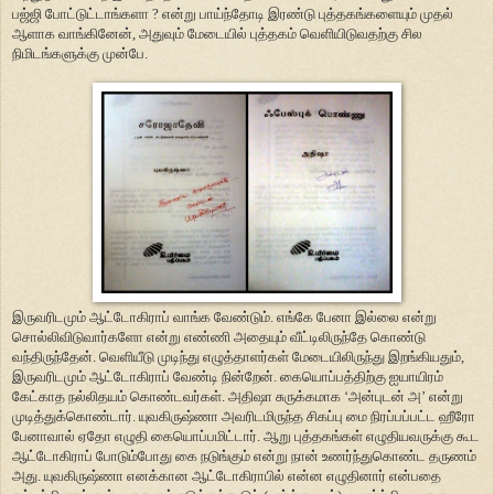
பஜ்ஜி போட்டுட்டாங்களா ? என்று பாய்ந்தோடி இரண்டு புத்தகங்களையும் முதல்
ஆளாக வாங்கினேன், அதுவும் மேடையில் புத்தகம் வெளியிடுவதற்கு சில
நிமிடங்களுக்கு முன்பே.
இருவரிடமும் ஆட்டோகிராப் வாங்க வேண்டும். எங்கே பேனா இல்லை என்று
சொல்லிவிடுவார்களோ என்று எண்ணி அதையும் வீட்டிலிருந்தே கொண்டு
வந்திருந்தேன். வெளியீடு முடிந்து எழுத்தாளர்கள் மேடையிலிருந்து இறங்கியதும்,
இருவரிடமும் ஆட்டோகிராப் வேண்டி நின்றேன். கையொப்பத்திற்கு ஐயாயிரம்
கேட்காத நல்லிதயம் கொண்டவர்கள். அதிஷா சுருக்கமாக ‘அன்புடன் அ’ என்று
முடித்துக்கொண்டார். யுவகிருஷ்ணா அவரிடமிருந்த சிகப்பு மை நிரப்பப்பட்ட ஹீரோ
பேனாவால் ஏதோ எழுதி கையொப்பமிட்டார். ஆறு புத்தகங்கள் எழுதியவருக்கு கூட
ஆட்டோகிராப் போடும்போது கை நடுங்கும் என்று நான் உணர்ந்துகொண்ட தருணம்
அது. யுவகிருஷ்ணா எனக்கான ஆட்டோகிராபில் என்ன எழுதினார் என்பதை