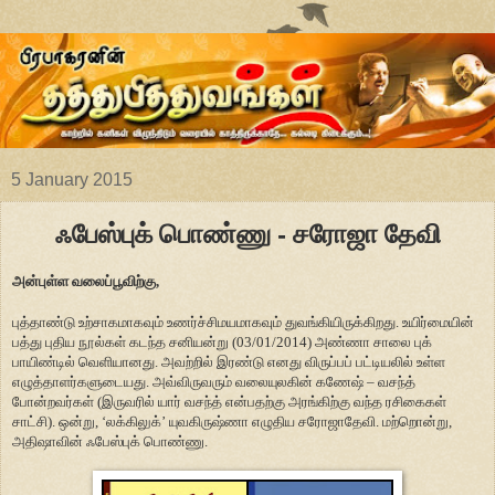
5 January 2015
ஃபேஸ்புக் பொண்ணு - சரோஜா தேவி
அன்புள்ள வலைப்பூவிற்கு,
புத்தாண்டு உற்சாகமாகவும் உணர்ச்சிமயமாகவும் துவங்கியிருக்கிறது. உயிர்மையின்
பத்து புதிய நூல்கள் கடந்த சனியன்று (03/01/2014) அண்ணா சாலை புக்
பாயிண்டில் வெளியானது. அவற்றில் இரண்டு எனது விருப்பப் பட்டியலில் உள்ள
எழுத்தாளர்களுடையது. அவ்விருவரும் வலையுலகின் கணேஷ் – வசந்த்
போன்றவர்கள் (இருவரில் யார் வசந்த் என்பதற்கு அரங்கிற்கு வந்த ரசிகைகள்
சாட்சி). ஒன்று, ‘லக்கிலுக்’ யுவகிருஷ்ணா எழுதிய சரோஜாதேவி. மற்றொன்று,
அதிஷாவின் ஃபேஸ்புக் பொண்ணு.