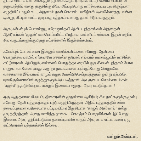
தட்டச்சினால் என் கைகளும் நடுங்கக்கூடும் (பார்க்க படம்). உணர்ச்சிமயமான
தருணத்தில் எனது தகுதிக்கு மீறிய அப்படியொரு வார்த்தையை யுவகிருஷ்ணா
எழுதிவிட்டாலும் கூட, அதனால் நான் கொண்ட மகிழ்ச்சி அளவில்லாதது. என்ன
ஒன்று, வீட்டில் காட்ட முடியாத புத்தகம் என்பது தான் சிறிய வருத்தம்.
ஆக, ஃபேஸ்புக் பொண்ணு, சரோஜாதேவி ஆகிய புத்தகங்கள் அதனதன்
ஆசிரியர்கள் ‘முதல்’ கையொப்பமிட்ட பிரதிகள் என்னிடம் உள்ளன. இதன் மதிப்பு
சில வருடங்களுக்கு பிறகு லட்சங்களில் இருக்கக்கூடும்.
ஃபேஸ்புக் பொண்ணை இன்னும் வாசிக்கவில்லை. சரோஜா தேவியை
பொறுத்தவரையில் ஏற்கனவே சொன்னதுபோல் எல்லாம் வலைப்பூவில் வாசித்த
கட்டுரைகள். ஆயினும், என்னைப் பொறுத்தவரையில் ஒரு சிலபஸ் புத்தகம் போல
பாதுகாக்க வேண்டியது. சுஜாதா நாவல்களை படிக்கும்போது வெறுமனே
வாசகனாக இல்லாமல் நாமும் எழுத வேண்டுமென்ற உந்துதல் ஒன்று ஏற்படும்.
யுவகிருஷ்ணாவின் எழுத்துகளும் அப்படித்தான். அவருடைய சொல்லாடல்கள்
‘எழுச்சி’யூட்டுகின்றன. என்றும் இணைய சுஜாதா அவர் மட்டும்தான் !
ஒரு ஆறுதலான விஷயம், தினகரனின் முதன்மை ஆசிரியர் சில நாட்களுக்கு முன்பு
சரோஜா தேவி புத்தகத்தைப் பற்றி எழுதியிருந்தார். அதில் புத்தகத்தில் உள்ள
தலைப்புகளை வரிசையாக பட்டியலிட்டு இறுதியாக ‘காஜல் அகர்வால்’ என்று
முடித்திருந்தார். அதை வாசித்த நான்கூட கொஞ்சம் பொருமினேன். இப்போது
இல்லை. அவர் குறிப்பிட்டுள்ள தலைப்புகளில் காஜல் அகர்வால் உட்பட சுமார் ஏழு
கட்டுரைகள் புத்தகத்தில் இல்லை.
என்றும் அன்புடன்,