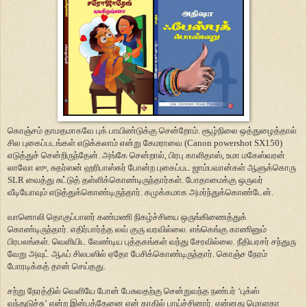
கொஞ்சம் தாமதமாகவே புக் பாயிண்டுக்கு சென்றோம். சூழ்நிலை ஒத்துழைத்தால்
சில புகைப்படங்கள் எடுக்கலாம் என்று கேமராவை (Canon powershot SX150)
எடுத்துச் சென்றிருந்தேன். அங்கே சென்றால், பிரபு காளிதாஸ், உமா மகேஸ்வரன்
லாவோ ஸு, சுதர்ஸன் ஹரிபாஸ்கர் போன்ற புகைப்பட ஜாம்பவான்கள் ஆளுக்கொரு
SLR வைத்து சுட்டுத் தள்ளிக்கொண்டிருந்தார்கள். போதாமைக்கு ஒருவர்
வீடியோவும் எடுத்துக்கொண்டிருந்தார். கமுக்கமாக அமர்ந்துக்கொண்டேன்.
வானொலி தொகுப்பாளர் கண்மணி நிகழ்ச்சியை ஒருங்கிணைத்துக்
கொண்டிருந்தார். எதிர்பார்த்த லவ் குரு வரவில்லை. எங்கெங்கு காணினும்
பிரபலங்கள். வெளியிட வேண்டிய புத்தகங்கள் வந்து சேரவில்லை. நீதியரசர் சந்துரு
வேறு அவுட் ஆஃப் சிலபஸில் ஏதோ பேசிக்கொண்டிருந்தார். கொஞ்ச நேரம்
போரடிக்கத் தான் செய்தது.
சற்று நேரத்தில் வெளியே போன் பேசுவதற்கு சென்றுவந்த நண்பர் ‘புக்ஸ்
வந்துடுச்சு’ என்ற இன்பத்தேனை என் காதில் பாய்ச்சினார். என்னது மொளகா