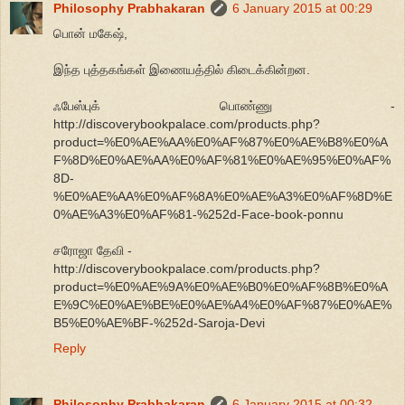
Philosophy Prabhakaran
6 January 2015 at 00:29
பொன் மகேஷ்,
இந்த புத்தகங்கள் இணையத்தில் கிடைக்கின்றன.
ஃபேஸ்புக் பொண்ணு -
http://discoverybookpalace.com/products.php?
product=%E0%AE%AA%E0%AF%87%E0%AE%B8%E0%A
F%8D%E0%AE%AA%E0%AF%81%E0%AE%95%E0%AF%
8D-
%E0%AE%AA%E0%AF%8A%E0%AE%A3%E0%AF%8D%E
0%AE%A3%E0%AF%81-%252d-Face-book-ponnu
சரோஜா தேவி -
http://discoverybookpalace.com/products.php?
product=%E0%AE%9A%E0%AE%B0%E0%AF%8B%E0%A
E%9C%E0%AE%BE%E0%AE%A4%E0%AF%87%E0%AE%
B5%E0%AE%BF-%252d-Saroja-Devi
Reply
Philosophy Prabhakaran
6 January 2015 at 00:32