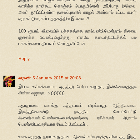
வாசித்த நான்கூட கொஞ்சம் பொருமினேன். இப்போது இல்லை.
அவர் குறிப்பிட்டுள்ள தலைப்புகளில் காஜல் அகர்வால் உட்பட சுமார்
ஏழு கட்டுரைகள் புத்தகத்தில் இல்லை. //
100 ரூபாய் விலையில் புத்தகத்தை தரவேண்டுமென்றால் நிறைய
குறைக்க வேண்டியிருந்தது. எனவே கடைசிநிமிடத்தில் பல
பக்கங்களை தியாகம் செய்துவிட்டேன்.
Reply
வருண்
5 January 2015 at 20:03
இப்படி வச்சுக்கலாம்.. ஒருத்தர் பெரிய சுஜாதா, இன்னொருத்தரு
சின்ன சுஜாதா...:-)))))))))
சுஜாதாவை எனக்கு சுத்தமாகப் பிடிக்காது. ஆத்திகனாக
இருந்துகொண்டு நாத்திக வேடம்போட்டு
அலைந்தவர்..பெண்ணடிமைத்தனத்தை ரசித்தவர் ஆனால்
பெண்ணியவாதியாக வேடம் போட்டவர்..
உங்க எழுத்து தரமானதுதான். ஆனால் உங்களுக்கு கிடைத்த இந்த