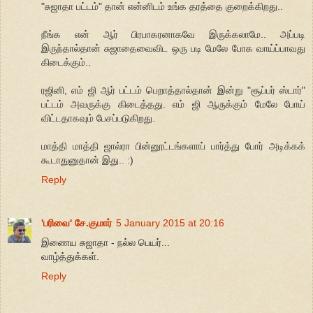
"சுஜாதா பட்டம்" தான் என்னிடம் உங்க தரத்தை குறைக்கிறது..
நீங்க என் ஆர் பிரபாகரனாகவே இருக்கலாமே.. அப்படி
இருந்தால்தான் சுஜாதைவைவிட ஒரு படி மேலே போக வாய்ப்பாவது
கிடைக்கும்..
ரஜினி, எம் ஜி ஆர் பட்டம் பெறாத்தால்தான் இன்று "சூப்பர் ஸ்டார்"
பட்டம் அவருக்கு கிடைத்தது. எம் ஜி ஆருக்கும் மேலே போய்
விட்டதாகவும் பேசப்படுகிறது.
மாத்தி மாத்தி ஜால்ரா பின்னூட்டங்களாப் பார்த்து போர் அடிக்கக்
கூடாதுனுதான் இது.. :)
Reply
'பரிவை' சே.குமார்
5 January 2015 at 20:16
இணைய சுஜாதா - நல்ல பெயர்...
வாழ்த்துக்கள்.
Reply