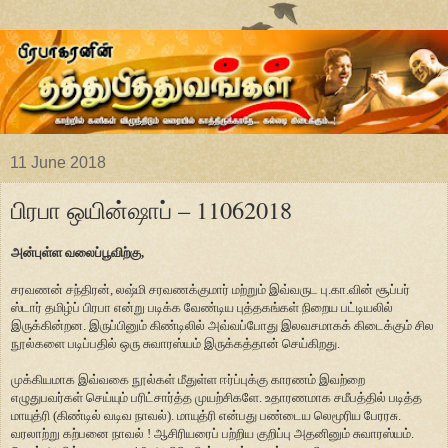
11 June 2018
பிரபா ஒயின்ஷாப் – 11062018
அன்புள்ள வலைப்பூவிற்கு,
சரவணன் சந்திரன், லஷ்மி சரவணக்குமார் மற்றும் இவ்வருட பு.கா.வின் சூப்பர்
ஸ்டார் தமிழ்ப் பிரபா என்று படிக்க வேண்டிய புத்தகங்கள் நிறைய பட்டியலில்
இருக்கின்றன. இருப்பினும் கிண்டிலில் அவ்வப்போது இலவசமாகக் கிடைக்கும் சில
நூல்களை படிப்பதில் ஒரு சுவாரஸ்யம் இருக்கத்தான் செய்கிறது.
முக்கியமாக இவ்வகை நூல்கள் மீதுள்ள ஈர்ப்புக்கு காரணம் இவற்றை
எழுதுபவர்கள் செய்யும் பரிட்சார்த்த முயற்சிகளே. உதாரணமாக சமீபத்தில் படித்த
மாயுத்ரி (கிண்டில் வடிவ நாவல்). மாயுத்ரி என்பது பண்டைய லெமூரிய பேரரசு.
வரலாற்று கற்பனை நாவல் ! ஆசிரியரைப் பற்றிய குறிப்பு அதனினும் சுவாரஸ்யம்.