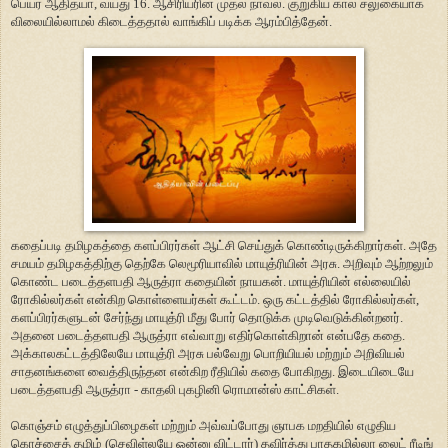
பெயர் ஆதித்யா, வயது 16. ஆசிரியரின் முதல் நாவல். குறுகிய கால சலுகையாக
விலையில்லாமல் கிடைத்ததால் வாங்கிப் படிக்க ஆரம்பித்தேன்.
கதைப்படி தமிழகத்தை களப்பிரர்கள் ஆட்சி செய்துக் கொண்டிருக்கிறார்கள். அதே
சமயம் தமிழகத்திற்கு தெற்கே லெமூரியாவில் மாயுத்ரியின் அரசு. அறிவும் ஆற்றலும்
கொண்ட படைத்தளபதி ஆருத்ரா கதையின் நாயகன். மாயுத்ரியின் எல்லையில்
ரோகில்லர்கள் என்கிற கொள்ளையர்கள் கூட்டம். ஒரு கட்டத்தில் ரோகில்லர்கள்,
களப்பிரர்களுடன் சேர்ந்து மாயுத்ரி மீது போர் தொடுக்க முடிவெடுக்கின்றனர்.
அதனை படைத்தளபதி ஆருத்ரா எவ்வாறு எதிர்கொள்கிறான் என்பதே கதை.
அக்காலகட்டத்திலேயே மாயுத்ரி அரசு பல்வேறு பொறியியல் மற்றும் அறிவியல்
சாதனங்களை வைத்திருந்தன என்கிற ரீதியில் கதை போகிறது. இடையிடையே
படைத்தளபதி ஆருத்ரா - காதலி புகழினி ரொமான்ஸ் காட்சிகள்.
கொஞ்சம் எழுத்துப்பிழைகள் மற்றும் அவ்வப்போது ஞாபக மறதியில் எழுதிய
கொச்சைத் தமிழ் (செவிள்லயே ஒன்னு விட்டார்) தவிர்த்து பாதகமில்லா லைட் ரீடிங்