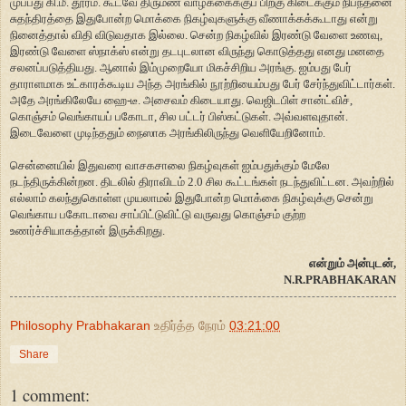
முப்பது கி.மீ. தூரம். கூடவே திருமண வாழ்க்கைக்குப் பிறகு கிடைக்கும் நிபந்தனை
சுதந்திரத்தை இதுபோன்ற மொக்கை நிகழ்வுகளுக்கு வீணாக்கக்கூடாது என்று
நினைத்தால் விதி விடுவதாக இல்லை. சென்ற நிகழ்வில் இரண்டு வேளை உணவு,
இரண்டு வேளை ஸ்நாக்ஸ் என்று தடபுடலான விருந்து கொடுத்தது எனது மனதை
சலனப்படுத்தியது. ஆனால் இம்முறையோ மிகச்சிறிய அரங்கு. ஐம்பது பேர்
தாராளமாக உட்காரக்கூடிய அந்த அரங்கில் நூற்றியைம்பது பேர் சேர்ந்துவிட்டார்கள்.
அதே அரங்கிலேயே ஹை-டீ. அசைவம் கிடையாது. வெஜிடபிள் சான்ட்விச்,
கொஞ்சம் வெங்காயப் பகோடா, சில பட்டர் பிஸ்கட்டுகள். அவ்வளவுதான்.
இடைவேளை முடிந்ததும் நைஸாக அரங்கிலிருந்து வெளியேறினோம்.
சென்னையில் இதுவரை வாசகசாலை நிகழ்வுகள் ஐம்பதுக்கும் மேலே
நடந்திருக்கின்றன. திடலில் திராவிடம் 2.0 சில கூட்டங்கள் நடந்துவிட்டன. அவற்றில்
எல்லாம் கலந்துகொள்ள முயலாமல் இதுபோன்ற மொக்கை நிகழ்வுக்கு சென்று
வெங்காய பகோடாவை சாப்பிட்டுவிட்டு வருவது கொஞ்சம் குற்ற
உணர்ச்சியாகத்தான் இருக்கிறது.
என்றும் அன்புடன்,
N.R.PRABHAKARAN
Philosophy Prabhakaran
உதிர்த்த நேரம்
03:21:00
Share
1 comment: