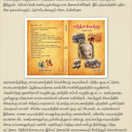
இந்நூல். அச்சுப்பிரதி கண்டிருக்கிறது என நினைக்கிறேன். இப்புத்தகத்தில் புதிய
சில தகவல்களும், ஆச்சர்யங்களும் கிடைக்கின்றன.
உதாரணத்திற்கு, ராமாயணத்தின் வெவ்வேறு வடிவங்கள் பற்றிய ஒரு கட்டுரை.
ராமாயணத்தின் ஆதிவடிவத்தை வால்மீகி சமஸ்கிருதத்தில் எழுதினார்.
அதன்பிறகு துளசிதாசர் எழுதியது, தமிழில் கம்பர் எழுதியது உட்பட ஏறக்குறைய
முன்னூறு விதமான ராமாயணங்கள் உள்ளன என்கிறார். அவற்றுள் சிலவற்றில்
சீதைக்கு ராமன் சித்தப்பாதானாம். பெளத்த ராமாயணத்தில் புத்தரின் முன்பிறவி
அவதாரம் ராமன். சீக்கிய வடிவத்தில்
ராமன்
ஒரு புரட்சியாளர், கடவுளெல்லாம்
இல்லை. சமண வடிவத்தில் ராமனுக்கு நான்கு மனைவிகள். மலேசிய வடிவத்தில்
ராமனை விட லக்ஷ்மணனுக்கு முக்கியத்துவம் உள்ளது. தாய்லாந்து வடிவத்தில்
சீதை ராவணனுக்கும் மண்டோதரிக்கும் பிறந்த மகள் என்று நீள்கிறது அந்த
கட்டுரை. பிற்சேர்க்கையாக இக்கட்டுரையில் காலாவையும் சேர்த்துக் கொள்ளலாம்.