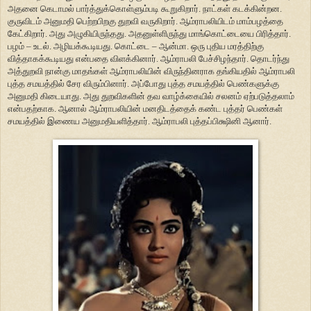
அதனை கெடாமல் பார்த்துக்கொள்ளும்படி கூறுகிறார். நாட்கள் கடக்கின்றன.
குருவிடம் அனுமதி பெற்றபிறகு துறவி வருகிறார். ஆம்ராபலியிடம் மாம்பழத்தை
கேட்கிறார். அது அழுகியிருந்தது. அதனுள்ளிருந்து மாங்கொட்டையை பிரித்தார்.
பழம் – உடல். அழியக்கூடியது. கொட்டை – ஆன்மா. ஒரு புதிய மரத்திற்கு
வித்தாகக்கூடியது என்பதை விளக்கினார். ஆம்ராபலி பேச்சிழந்தார். தொடர்ந்து
அத்துறவி நான்கு மாதங்கள் ஆம்ராபலியின் விருந்தினராக தங்கியதில் ஆம்ராபலி
புத்த சமயத்தில் சேர விரும்பினார். அப்போது புத்த சமயத்தில் பெண்களுக்கு
அனுமதி கிடையாது. அது துறவிகளின் தவ வாழ்க்கையில் சலனம் ஏற்படுத்தலாம்
என்பதற்காக. ஆனால் ஆம்ராபலியின் மனதிடத்தைக் கண்ட புத்தர் பெண்கள்
சமயத்தில் இணைய அனுமதியளித்தார். ஆம்ராபலி புத்தப்பிக்ஷினி ஆனார்.