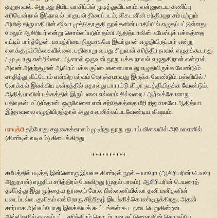
குறுநாவல். அறுபது நிமிட வாசிப்பில் முடித்துவிடலாம். என்னுடைய கணிப்பு
சரியென்றால் இந்நாவல் பாகுபலி திரைப்படம், விகடனின் சந்திரஹாசம் மற்றும்
அமிஷ் திருபாதியின் ஷிவா முத்தொகுதி நூல்களின் பாதிப்பில் எழுதப்பட்டுள்ளது.
மேலும் ஆசிரியர் என்று சொல்லப்படும் தம்பி ஆதித்யாவின் ஃபேஸ்புக் பக்கத்தை
எட்டிப் பார்த்தேன். மாயுத்ரியை நிஜமாகவே இவர்தான் எழுதியிருப்பார் என்று
எனக்கு நம்பிக்கையில்லை. பதினாறு வயது சிறுவன் சரித்திர நாவல் எழுதக்கூடாது
/ முடியாது என்றில்லை. ஆனால் ஒருவன் நூறு பக்க நாவல் எழுதுகிறான் என்றால்
அவன் அதற்குமுன் ஆயிரம் பக்க குப்பைகளையாவது எழுதியிருக்க வேண்டும்.
சாதித்து விட்டோம் என்கிற கர்வம் கொஞ்சமாவது இருக்க வேண்டும். பள்ளியில் /
லோக்கல் இலக்கிய மன்றத்தில் ஏதாவது பாராட்டு விழா நடத்தியிருக்க வேண்டும்.
ஆதித்யாவின் பக்கத்தில் இருப்பவை எல்லாம் சில்லறை / ஆர்வக்கோளாறு
பதிவுகள் மட்டும்தான். ஒருவேளை என் சந்தேகத்தை மீறி நிஜமாகவே ஆதித்யா
இந்நாவலை எழுதியிருந்தால் அது கவனிக்கப்படவேண்டிய விஷயம்.
மாயுத்ரி
தற்போது சலுகைக்காலம் முடிந்து நூறு ரூபாய் விலையில் அமேஸானில்
(கிண்டில் வடிவம்) கிடைக்கிறது.
**********
சமீபத்தில் படித்த இன்னொரு இலவச கிண்டில் நூல் – யாரோ (ஆசிரியரின் பெயரே
அதுதான்) எழுதிய சரித்திரம் பேசுகிறது (முதல் பாகம்). ஆசிரியரின் பெயரைத்
தவிர்த்து இது முந்தைய நூலைப் போல பின்னணியில்லா தனி மனிதனின்
படைப்பல்ல. குவிகம் என்றொரு சிற்றிதழ் இயங்கிக்கொண்டிருக்கிறது. அதன்
சார்பாக அவ்வப்போது இலக்கியக் கூட்டங்கள் கூட நடைபெறுகின்றன.
அவ்விதழில் எழுதப்பட்ட சரித்திரம் தொடர்பான கட்டுரைகளின் தொகுப்பே