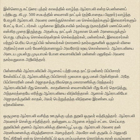
இன்னொரு கட்டுரை புத்தர் காலத்தில் வாழ்ந்த ஆம்ராபலி என்ற பெண்ணைப்
பற்றியது. கி.மு. 500 சமயத்தில் வைசாலி நாட்டில் (தற்போதைய பிஹார்) வாழ்ந்த
பேரழகி ஆம்ராபலி. அவரை மணந்துகொள்ள பல செல்வந்தர்களும் இளவரசர்களும்
போட்டி போட்டார்கள். பழங்கால இந்தியாவில் நகர்வது (நகரத்தின் மணப்பெண்)
என்கிற முறை இருந்தது. அதன்படி நாட்டின் அழகான பெண் அனைவருக்கும்
பொது. புரியும்படி சொல்வதென்றால் செல்வந்தர்கள், மன்னர்கள், இளவரசர்கள்
மற்றும் பெரிய பொறுப்பில் உள்ளவர்கள் (காரணம் நகர்வதுகளின் ஒருநாள் விலை
அதிகம்) என யார் வேண்டுமானாலும் அவரோடு உறவு கொள்ளலாம். ஆம்ராபலியை
அடைய முயன்று முடியாமல் போன வைசாலியின் மன்னன் மனுதேவ் அவரை
நகர்வதுவாக அறிவித்தார்.
பின்னாளில் ஆம்ராபலியின் அழகைப் பற்றி மகத நாட்டு மன்னர் பிம்பிசாரர்
கேள்விப்பட்டு, ஆம்ராபலிக்கு பிம்பிசாரர் மூலமாக ஒரு மகன் பிறக்கிறான். அதே
பிம்பிசாரரின் மகன் அஜாதசத்ரு (வேறொரு மகாராணிக்கு பிறந்தவர்)
ஆம்ராபலியின் மீது கொண்ட காதலினால் வைசாலியின் மீது போர் தொடுத்து,
அந்நகரத்தையே எரித்து ஆம்ராபலியை விடுவித்தான். ஆனால் ஆம்ராபலியோ
அஜாதசத்ருவின் காதல், அவர் பெற்றுத்தந்த விடுதலை இரண்டையும்
ஏற்கவில்லை.
ஒருமுறை ஆம்ராபலி வசித்த ஊருக்கு புத்த துறவி ஒருவர் வந்திருந்தார். ஆம்ராபலி
அவரைச் சென்று சந்தித்தார். தன்னுடைய அழகை சற்றும் சட்டை செய்யாத
துறவியின் குணம் ஆம்ராபலிக்கு திகைப்பூட்டியது. ஆம்ராபலி அவரை தன்
அரண்மனைக்கு விருந்தினராக அழைத்தார். அவரோ என் குருவிடம் அனுமதி
கேட்கிறேன் என்று சொல்லிவிட்டு ஒரு மாம்பழத்தை கொடுத்து தான் வரும்வரை