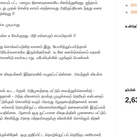
் காயம் பட்ட பழைய நினைவுகளையே கிளர்த்துகிறது. ஐந்தாம்
►
20
ட்டது முதல் சென்ற வாரம் எதற்காவது அதிருப்தியடைந்தது வரை
►
20
கிறது //
்க முடியாது.
உடன்பிறப
்ல டீ கேக்குறது. மீதி எல்லாரும் காஃபிதான் //
ு சொல்லப்படுகிற வசனம் இது. யோசித்துப்பார்த்தால்
பிரியர்களாகவே இருக்கிறார்கள். உடனே எனக்கெல்லாம் டீதான்
் கொண்டு வரக்கூடாது. ஃபேஸ்புக்கில் புழங்கும் பெண்கள்
ன விஷயங்கள் இந்நாவலில் எழுதப்பட்டுள்ளன. அவற்றுள் வியக்க
நம்பர்ஸ்
ளைக் கூட, அதன் அறிமுகத்தை மட்டும் வைத்துக்கொண்டு -
ுதான் - அந்த விவகாரம் தமக்கு முழுக்கவும் தெரியும் என்பதைப்
2,6
ட்டுக்குள் கொண்டு வரும் அவரது ஆளுமைத்திறனைக் காண
ம். எல்லாத் தொழில்நுட்ப விவகாரங்களிலும் தலைமையில் இருப்பவர்
்டியதில்லை. ஆனால் ஒரு நுட்பமான விஷயத்தின் முனையை மட்டும்
ம் கிரகித்து அதை மற்றவர்களுக்கு விளக்கிச் சொல்லும் திறன்
க்கிறேன். ஒரு குறிப்பிட்ட தொழில்நுட்பம் தெரிந்த பணியாளர்