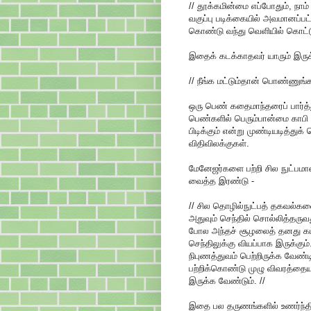
// தூக்கமின்மை எப்போதும், நாம
வகுப்பு படிக்கையில் அவமானப்ப
கொண்டு வந்து வெளியில் கொட்டு
இதைக் கடக்காதவர் யாரும் இருக
// நீங்க மட்டும்தான் பொண்ணுங்கள
ஒரு பெண் கதைமாந்தரைப் பார்த்த
பெண்களில் பெரும்பான்மை காபி 
பிடிக்கும் என்று முண்டியடித்துக
விதிவிலக்குகள்.
மேனேஜர்களை பற்றி சில நுட்பமா
வைத்த இரண்டு -
// சில தொழில்நுட்பத் தகவல்க
அதுவும் செந்தில் சொல்லித்தருவத
போல அந்தச் சூழலைத் தனது க
செந்திலுக்கு வியப்பாக இருக்கு
நிபுணத்துவம் பெற்றிருக்க வேண
பற்றிக்கொண்டு முழு விவரத்தையு
இருக்க வேண்டும். //
இதை பல தருணங்களில் உணர்ந்திரு