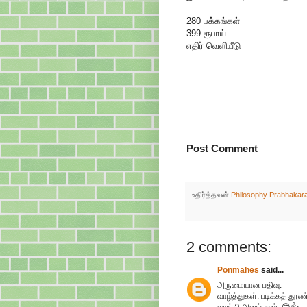
280 பக்கங்கள்
399 ரூபாய்
எதிர் வெளியீடு
Post Comment
உதிர்த்தவன்
Philosophy Prabhakar
2 comments:
Ponmahes
said...
அருமையான பதிவு.
வாழ்த்துகள். படிக்கத் தூண