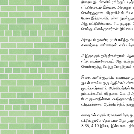
நிறைய இடங்களில் ரசித்துப் படி
ஏற்படுத்தவும் இல்லை. அதற்குக்
சென்றதுதான். விழாவில் பேசியவர
போல இந்நாவலில் உள்ள நுண்ணுணர்
அது மட்டுமில்லாமல் சில யூடியூப்
செய்து விளக்குவார்கள் இல்லை
அதையும் தாண்டி நான் ரசித்த 
சிலவற்றை பகிர்கிறேன். என் பங்கு
// இருவரும் தமிழர்கள்தான். ஆ
எந்த உணர்ச்சியையும் அது சுமந்
சொல்வதற்கு வேற்றுமொழிதான் சி
இதை பணிச்சூழலில் உணரவும் முய
இயல்பாகவே ஒரு ஆதிக்கம் கிடைத்
முயல்பவர்களால் ஆங்கிலத்தில் ப
நம்மவர்களின் சிந்தனை மொழி ஆ
பேச முடிவதில்லை. கூடுதலாகத் 
விஷயங்களை ஆங்கிலத்தில் நாசூக
கதையில் வரும் ரோஹிணிக்கு ஒரு
விழிக்கும்போதெல்லாம் அது முழ
3:35, 4:10 இப்படி இல்லாமல். நீ