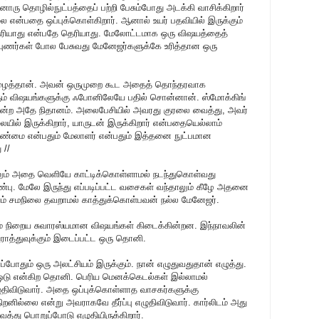
ரு தொழில்நுட்பத்தைப் பற்றி பேசும்போது அடக்கி வாசிக்கிறார்
ை என்பதை ஒப்புக்கொள்கிறார். ஆனால் உயர் பதவியில் இருக்கும்
ெரியாது என்பதே தெரியாது. மேலோட்டமாக ஒரு விஷயத்தைத்
ிபுணர்கள் போல பேசுவது மேனேஜர்களுக்கே உரித்தான ஒரு
அழைத்தான். அவன் ஒருமுறை கூட அதைத் தொந்தரவாக
ும் விஷயங்களுக்கு ஃபோனிலேயே பதில் சொன்னான். ஸ்மோக்கிங்
போன்ற அதே நிதானம். அலைபேசியில் அவரது குரலை வைத்து, அவர்
ையில் இருக்கிறார், யாருடன் இருக்கிறார் என்பதையெல்லாம்
ண்மை என்பதும் மேலாளர் என்பதும் இத்தனை நுட்பமான
 //
லும் அதை வெளியே காட்டிக்கொள்ளாமல் நடந்துகொள்வது
பு. மேலே இருந்து எப்படிப்பட்ட வசைகள் வந்தாலும் கீழே அதனை
ம் சமநிலை தவறாமல் காத்துக்கொள்பவன் நல்ல மேனேஜர்.
் நிறைய சுவாரஸ்யமான விஷயங்கள் கிடைக்கின்றன. இந்நாவலின்
ாத்துவுக்கும் இடைப்பட்ட ஒரு தொனி.
்போதும் ஒரு அலட்சியம் இருக்கும். நான் எழுதுவதுதான் எழுத்து.
் ஓடு என்கிற தொனி. பெரிய மெனக்கெடல்கள் இல்லாமல்
ிவிடுவார். அதை ஒப்புக்கொள்ளாத வாசகர்களுக்கு
திறனில்லை என்று அவராகவே தீர்ப்பு எழுதிவிடுவார். கார்லிடம் அது
்து பொறுப்போடு எழுதியிருக்கிறார்.