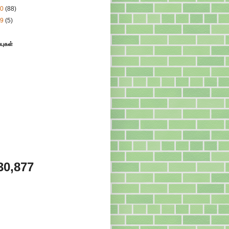
10
(88)
09
(5)
்புகள்
30,877