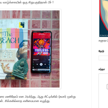
ய வாழ்க்கையின் ஒரு சிறுபகுதிதான் பீச் !
சுஜாதா
தேடு
சந்தா
 மணிநேரம் என அமர்ந்து, ஆறு சிட்டிங்கில் (சுமார் மூன்று
டேன். சிக்கலில்லாத எளிமையான எழுத்து.