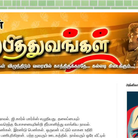
அங்கீகா
 நாவல். ஜி.கார்ல் மார்க்ஸ் எழுதியது. தலைப்பையும்
 வேறெந்த யோசனையுமின்றி தீர்மானித்து வாங்கிய நாவல்.
்கள். இரண்டு பெண்கள். ஒருவன் மட்டும் வாகன உதிரி
 பணிபுரிகிறான். மற்ற மூவரும் ஊடகத்தில். நால்வரும் ஒரே வீட்டில்