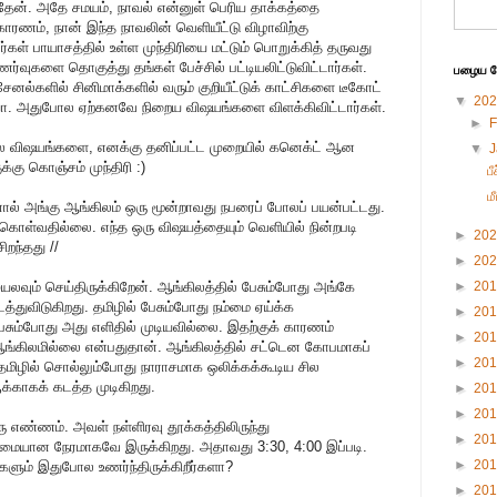
த்தேன். அதே சமயம், நாவல் என்னுள் பெரிய தாக்கத்தை
 காரணம், நான் இந்த நாவலின் வெளியீட்டு விழாவிற்கு
்கள் பாயாசத்தில் உள்ள முந்திரியை மட்டும் பொறுக்கித் தருவது
வுகளை தொகுத்து தங்கள் பேச்சில் பட்டியலிட்டுவிட்டார்கள்.
பழைய பே
 சேனல்களில் சினிமாக்களில் வரும் குறியீட்டுக் காட்சிகளை டீகோட்
▼
20
யா. அதுபோல ஏற்கனவே நிறைய விஷயங்களை விளக்கிவிட்டார்கள்.
►
F
சில விஷயங்களை, எனக்கு தனிப்பட்ட முறையில் கனெக்ட் ஆன
▼
க்கு கொஞ்சம் முந்திரி :)
பீ
மீ
னால் அங்கு ஆங்கிலம் ஒரு மூன்றாவது நபரைப் போலப் பயன்பட்டது.
துகொள்வதில்லை. எந்த ஒரு விஷயத்தையும் வெளியில் நின்றபடி
►
20
றந்தது //
►
20
லவும் செய்திருக்கிறேன். ஆங்கிலத்தில் பேசும்போது அங்கே
►
20
துவிடுகிறது. தமிழில் பேசும்போது நம்மை ஏய்க்க
►
20
ேசும்போது அது எளிதில் முடியவில்லை. இதற்குக் காரணம்
►
20
ங்கிலமில்லை என்பதுதான். ஆங்கிலத்தில் சட்டென கோபமாகப்
►
20
தமிழில் சொல்லும்போது நாராசமாக ஒலிக்கக்கூடிய சில
்காகக் கடத்த முடிகிறது.
►
20
►
20
 எண்ணம். அவள் நள்ளிரவு தூக்கத்திலிருந்து
►
20
ுமையான நேரமாகவே இருக்கிறது. அதாவது 3:30, 4:00 இப்படி.
►
20
ங்களும் இதுபோல உணர்ந்திருக்கிறீர்களா?
►
20