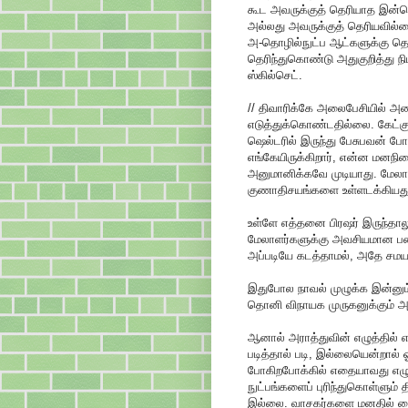
கூட அவருக்குத் தெரியாத இன்னொ
அல்லது அவருக்குத் தெரியவில்ல
அ-தொழில்நுட்ப ஆட்களுக்கு த
தெரிந்துகொண்டு அதுகுறித்து ந
ஸ்கில்செட்.
// திவாரிக்கே அலைபேசியில் 
எடுத்துக்கொண்டதில்லை. கேட்க
ஷெல்டரில் இருந்து பேசுபவன் 
எங்கேயிருக்கிறார், என்ன மனநில
அனுமானிக்கவே முடியாது. மேலா
குணாதிசயங்களை உள்ளடக்கியது
உள்ளே எத்தனை பிரஷர் இருந்தா
மேலாளர்களுக்கு அவசியமான பண்
அப்படியே கடத்தாமல், அதே சமய
இதுபோல நாவல் முழுக்க இன்னும
தொனி விநாயக முருகனுக்கும் அர
ஆனால் அராத்துவின் எழுத்தில் எப
படித்தால் படி, இல்லையென்றால
போகிறபோக்கில் எதையாவது எழுத
நுட்பங்களைப் புரிந்துகொள்ளும் 
இல்லை. வாசகர்களை மனதில் வைத