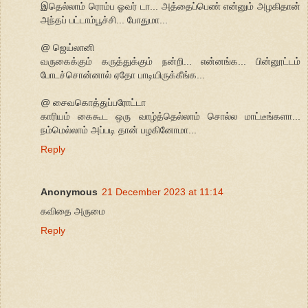
இதெல்லாம் ரொம்ப ஓவர் டா... அத்தைப்பெண் என்னும் அழகிதான்
அந்தப் பட்டாம்பூச்சி... போதுமா...
@ ஜெய்லானி
வருகைக்கும் கருத்துக்கும் நன்றி... என்னங்க... பின்னூட்டம்
போடச்சொன்னால் ஏதோ பாடியிருக்கீங்க...
@ சைவகொத்துப்பரோட்டா
காரியம் கைகூட ஒரு வாழ்த்தெல்லாம் சொல்ல மாட்டீங்களா...
நம்மெல்லாம் அப்படி தான் பழகினோமா...
Reply
Anonymous
21 December 2023 at 11:14
கவிதை அருமை
Reply