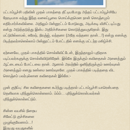
பட்டாம்பூச்சி பதிவின் முதல் பாகத்தை தீட்டியபோது அந்தப் பட்டாம்பூச்சியே
நேரடியாக வந்து இந்த வலைப்பூவை மொய்க்குமென நான் கொஞ்சமும்
எதிர்பார்க்கவில்லை. அதிலும் பின்னூட்டம் போடுவது, அடிக்கடி விசிட்டடிப்பது
என்று அடுத்தடுத்து இன்ப அதிர்ச்சிகளை கொடுத்துவருகிறாள். இது
மட்டுமில்லாமல், சுரேஷ், நிரஞ்ஜ், வந்தனா (அதே வந்தனா தான்...!) என்று எனக்கு
பிடித்தவர்களெல்லாம் பின்னூட்டம் போட்டதில் எனக்கு மட்டற்ற மகிழ்ச்சி.
ஏற்கனவே, முதல் பாகத்தில் சொல்லிவிட்டேன், இருந்தாலும் புதிதாக
படிப்பவர்களுக்கு சொல்லிவிடுகிறேன். இங்கே இருக்கும் கவிதைகள் அனைத்தும்
ஆட்டையைப் போட்டவை தான். ஆனால் அவற்றில் ஒளிந்திருக்கும் உணர்வுகள்
அனைத்தும் எனது உண்மை உணர்வுகளே. முதல் பாகத்தில் படித்ததை விட
கொஞ்சம் பவர்புல்லான கவிதைகள் இங்கே:-
முன் குறிப்பு: சில கவிதைகளை கூர்ந்து படித்தால் பட்டாம்பூச்சி யாரென்பதை
தெளிவாக புரிந்துக்கொள்ளலாம். ம்ம்ம்... புரிந்துக்கொள்பவர்கள்
புரிந்துக்கொள்ளட்டும்.
சின்ன வயசில் நிறைய
சிலேட்டு குச்சிகளை
முழுங்குவேனாம்...!
இருபது வயதுகளில்