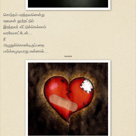
சொந்தம் மறந்தவனென்று
உறவுகள் தூற்றட்டும்
இறந்தவர் வீட்டுக்கெல்லாம்
வரவேமாட்டேன்...
நீ
அழுதுக்கொண்டிருப்பதை
பார்க்கமுடியாது என்னால்...
*****