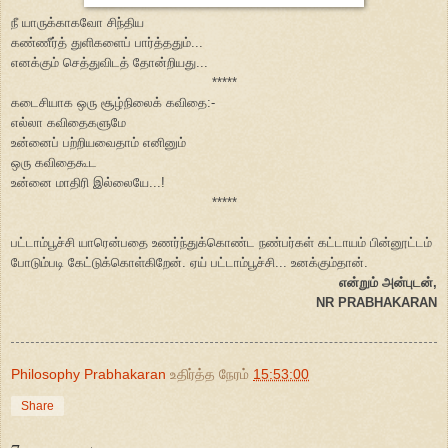
நீ யாருக்காகவோ சிந்திய
கண்ணீர்த் துளிகளைப் பார்த்ததும்...
எனக்கும் செத்துவிடத் தோன்றியது...
*****
கடைசியாக ஒரு சூழ்நிலைக் கவிதை:-
எல்லா கவிதைகளுமே
உன்னைப் பற்றியவைதாம் எனினும்
ஒரு கவிதைகூட
உன்னை மாதிரி இல்லையே...!
*****
பட்டாம்பூச்சி யாரென்பதை உணர்ந்துக்கொண்ட நண்பர்கள் கட்டாயம் பின்னூட்டம்
போடும்படி கேட்டுக்கொள்கிறேன். ஏய் பட்டாம்பூச்சி... உனக்கும்தான்.
என்றும் அன்புடன்,
NR PRABHAKARAN
Philosophy Prabhakaran
உதிர்த்த நேரம்
15:53:00
Share