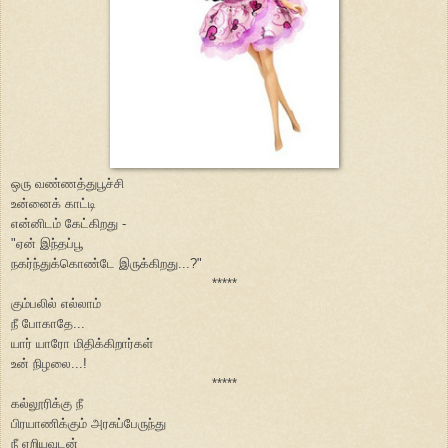
ஒரு வண்ணத்துபூச்சி
உன்னைக் காட்டி
என்னிடம் கேட்கிறது -
"ஏன் இந்தப்பூ
நகர்ந்துக்கொண்டே இருக்கிறது...?"
*****
கும்பலில் எல்லாம்
நீ போகாதே...
யார் யாரோ மிதிக்கிறார்கள்
உன் நிழலை...!
*****
கல்லூரிக்கு நீ
பிரயாணிக்கும் அரசுப்பேருந்து
நீ ஏறியவுடன்