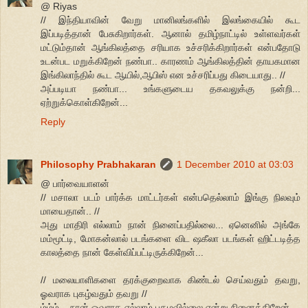
@ Riyas
// இந்தியாவின் வேறு மானிலங்களில் இலங்கையில் கூட
இப்படித்தான் பேசுகிறார்கள். ஆனால் தமிழ்நாட்டில் உள்ளவர்கள்
மட்டும்தான் ஆங்கிலத்தை சரியாக உச்சரிக்கிறார்கள் என்பதோடு
உடன்பட மறுக்கிறேன் நண்பா.. காரணம் ஆங்கிலத்தின் தாயகமான
இங்கிலாந்தில் கூட ஆயில்,ஆபிஸ் என உச்சரிப்பது கிடையாது.. //
அப்படியா நண்பா... உங்களுடைய தகவலுக்கு நன்றி...
ஏற்றுக்கொள்கிறேன்...
Reply
Philosophy Prabhakaran
1 December 2010 at 03:03
@ பார்வையாளன்
// மசாலா படம் பார்க்க மாட்டர்கள் என்பதெல்லாம் இங்கு நிலவும்
மாயைதான்.. //
அது மாதிரி எல்லாம் நான் நினைப்பதில்லை... ஏனெனில் அங்கே
மம்மூட்டி, மோகன்லால் படங்களை விட ஷகீலா படங்கள் ஹிட்டடித்த
காலத்தை நான் கேள்விப்பட்டிருக்கிறேன்...
// மலையாளிகளை தரக்குறைவாக கிண்டல் செய்வதும் தவறு,
ஓவராக புகழ்வதும் தவறு //
ம்ம்ம்... நான் ஓவராக எல்லாம் புகழவில்லை என்று நினைக்கிறேன்...