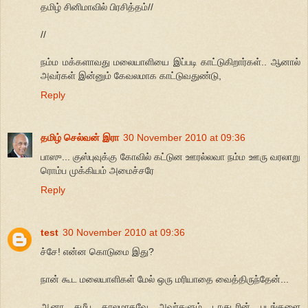
தமிழ் சினிமாவில் பிரசித்தம்//
//
நம்ம மக்களாவது மலையாளியை இப்படி காட்டுகிறார்கள்.. ஆனால்
அவர்கள் இன்னும் கேவலமாக காட்டுவதுண்டு,
Reply
தமிழ் செல்வன் இரா
30 November 2010 at 09:36
பாஸு... குஸ்புவுக்கு கோவில் கட்டுன ஊரல்லவா நம்ம ஊரு வரலாறு
ரொம்ப முக்கியம் அமைச்சரே
Reply
test
30 November 2010 at 09:36
ச்சே! என்ன கொடுமை இது?
நான் கூட மலையாளிகள் மேல் ஒரு மரியாதை வைத்திருந்தேன்...
ஆனா சமீப காலமாகவே அவர்களும் டாகுடரின் படங்களை