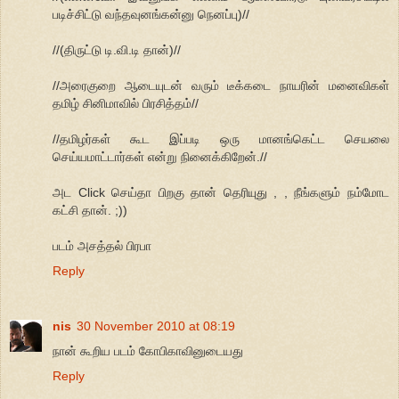
படிச்சிட்டு வந்தவுனங்கன்னு நெனப்பு)//
//(திருட்டு டி.வி.டி தான்)//
//அரைகுறை ஆடையுடன் வரும் டீக்கடை நாயரின் மனைவிகள்
தமிழ் சினிமாவில் பிரசித்தம்//
//தமிழர்கள் கூட இப்படி ஒரு மானங்கெட்ட செயலை
செய்யமாட்டார்கள் என்று நினைக்கிறேன்.//
அட Click செய்தா பிறகு தான் தெரியுது , , நீங்களும் நம்மோட
கட்சி தான். ;))
படம் அசத்தல் பிரபா
Reply
nis
30 November 2010 at 08:19
நான் கூறிய படம் கோபிகாவினுடையது
Reply