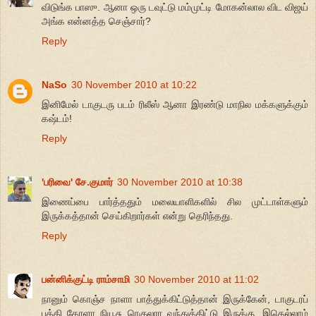
விடுங்க பாஸு. ஆனா ஒரு டவுட்டு மம்முட்டி மோகன்லால விட விஜய்
அங்க என்னத்த செஞ்சார்?
Reply
NaSo
30 November 2010 at 10:22
இனிமேல் டாகுடரு படம் ரிலீஸ் ஆனா இரண்டு மாநில மக்களுக்கும்
கஷ்டம்!
Reply
'பரிவை' சே.குமார்
30 November 2010 at 10:38
இணைப்பை பார்த்ததும் மலையாளிகளில் சில முட்டாள்களும்
இருக்கத்தான் செய்கிறார்கள் என்று தெரிந்தது.
Reply
பன்னிக்குட்டி ராம்சாமி
30 November 2010 at 11:02
நானும் கொஞ்ச நாளா பாத்துக்கிட்டுத்தான் இருக்கேன், டாகுடரப்
பத்தி கேரளா நியூசு ரெகுலரா வந்துக்கிட்டு இருக்கு, இதெல்லாம்