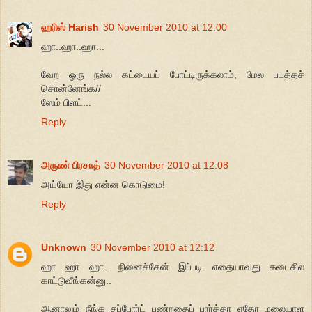
ஹரிஸ் Harish
30 November 2010 at 12:00
ஹா..ஹா..ஹா...
வேற ஒரு நல்ல கட்டையப் போட்டிருக்கலாம், மேல படத்தச்
சொன்னேங்க//
ஸேம் பிளட்...
Reply
அருண் பிரசாத்
30 November 2010 at 12:08
அய்யோ இது என்ன கொடுமை!
Reply
Unknown
30 November 2010 at 12:12
ஹா ஹா ஹா.. நினைச்சேன் இப்படி எதையாவது கடைசில
காட்டுவீங்கன்னு..
ஆனாலும் நீங்க சப்போர்ட் பண்றதைப் பார்த்தா ஏதோ மலையாள