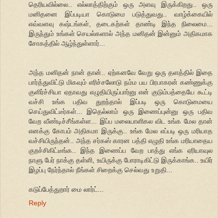
தெரியவில்லை.. எல்லாத்திற்கும் ஒரு அளவு இருக்கிறது.. ஒரு
மனிதனை இப்படியா கொடுமை படுத்துவது.. வாழ்க்கையில்
எவ்வளவு கஷ்டங்கள், தடைகற்கள் தாண்டி இந்த நிலைமை...
இருந்தும் உங்கள் செயல்களால் அந்த மனிதன் இன்னும் அதிகமாக
சோகத்தில் ஆழ்ந்துள்ளார்...
அந்த மனிதன் நான் தான்.. ஏற்கனவே வேறு ஒரு தளத்தில் இதை
பார்த்துவிட்டு மிகவும் எரிச்சலோடு நம்ம பய பிரபாகரன் கண்ணுக்கு
குளிர்ச்சியா ஏதாவது எழுதியிருப்பார்னு என் குடும்பத்தையே கூட்டி
வச்சி உங்க பதிவ துறந்தால் இப்படி ஒரு கொடுமையை
செய்துவிட்டீர்கள்... இதெல்லாம் ஒரு இணைப்புன்னு ஒரு பதிவ
வேற வீண்டிச்சீங்கள்ள... இப்ப மலையாளிகல விட உங்க மேல தான்
எனக்கு கோபம் அதிகமா இருக்கு.. உங்க மேல எப்படி ஒரு மரியாத
வச்சியிருந்தன்.. அந்த சர்கஸ் காரன பத்தி எழுதி உங்க மரியாதைய
குறச்சிகிட்டீங்க.. இந்த இணைப்ப வேற பாத்து எங்க ஏரியாவுல
நாளு பேர் நாக்கு தள்ளி, உயிருக்கு போராடிகிட்டு இருக்காங்க.. உயிர்
இழப்பு நேர்ந்தால் நீங்கள் சிறைக்கு செல்வது உறுதி...
கடுப்பேத்துறார் மை லார்ட்...
Reply