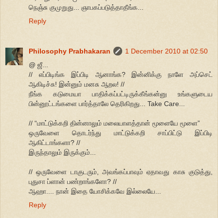
நெஞ்சு குமுறுது... ஞாபகப்படுத்தாதீங்க...
Reply
Philosophy Prabhakaran
1 December 2010 at 02:50
@ ஜீ...
// எப்பிடிங்க இப்பிடி ஆனாங்க? இன்னிக்கு நாளே அப்செட்
ஆகிடிச்சு! இன்னும் மனசு ஆறல! //
நீங்க கடுமையா பாதிக்கப்பட்டிருக்கீங்கன்னு உங்களுடைய
பின்னூட்டங்களை பார்த்தாலே தெரிகிறது... Take Care...
// “மாட்டுக்கறி தின்னாலும் மலையாளத்தான் மூளையே மூளை”
ஒருவேளை தொடர்ந்து மாட்டுக்கறி சாப்பிட்டு இப்பிடி
ஆகிட்டாங்களா? //
இருந்தாலும் இருக்கும்...
// ஒருவேளை டாகுடரும், அவங்கப்பாவும் ஏதாவது காசு குடுத்து,
புதுசா ப்ளான் பண்றாங்களோ? //
ஆஹா.... நான் இதை யோசிக்கவே இல்லையே...
Reply