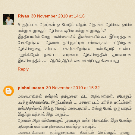
Riyas
30 November 2010 at 14:16
// குறிப்பாக அவர்கள் ஓ போடும் விதம். அதாங்க ஆயிலை ஓயில்
என்று கூறுவதும், ஆபிஸை ஒபீஸ் என்று கூறுவதும்//
இந்தியாவின் வேறு மானிலங்களில் இலங்கையில் கூட இப்படித்தான்
பேசுகிறார்கள். ஆனால் தமிழ்நாட்டில் உள்ளவர்கள் மட்டும்தான்
ஆங்கிலத்தை சரியாக உச்சரிக்கிறார்கள் என்பதோடு உடன்பட
மறுக்கிறேன் நண்பா.. காரணம் ஆங்கிலத்தின் தாயகமான
இங்கிலாந்தில் கூட ஆயில்,ஆபிஸ் என உச்சரிப்பது கிடையாது..
Reply
pichaikaaran
30 November 2010 at 15:32
மலையாளிகள் என்றால் தமிழனை விட அறிவாளிகள், எபோதும்
படித்துக்கொண்டே இருப்பார்கள் ... மசாலா படம் பார்க்க மாட்டர்கள்
என்பதெல்லாம் இங்கு நிலவும் மாயைதான்.. அங்கு போய் ஒரு மாதம்
இருந்து வந்தால் இது மாறும்...
ஆனால் அது எல்லோராலும் முடியாது என்ற நிலையில், இது போன்ற
பதிவுகள் உண்மை நிலையை உணர்த்த உதவும்..
மலையாளிகளை தரக்குறைவாக கிண்டல் செய்வதும் தவறு,