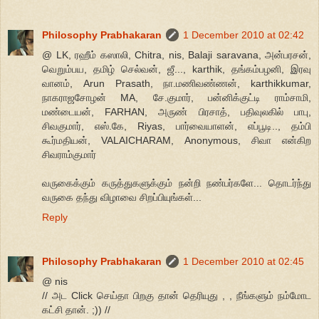
Philosophy Prabhakaran
1 December 2010 at 02:42
@ LK, ரஹீம் கஸாலி, Chitra, nis, Balaji saravana, அன்பரசன்,
வெறும்பய, தமிழ் செல்வன், ஜீ..., karthik, தங்கம்பழனி, இரவு
வானம், Arun Prasath, நா.மணிவண்ணன், karthikkumar,
நாகராஜசோழன் MA, சே.குமார், பன்னிக்குட்டி ராம்சாமி,
மண்டையன், FARHAN, அருண் பிரசாத், பதிவுலகில் பாபு,
சிவகுமார், எஸ்.கே, Riyas, பார்வையாளன், எப்பூடி.., தம்பி
கூர்மதியன், VALAICHARAM, Anonymous, சிவா என்கிற
சிவராம்குமார்
வருகைக்கும் கருத்துகளுக்கும் நன்றி நண்பர்களே... தொடர்ந்து
வருகை தந்து விழாவை சிறப்பியுங்கள்...
Reply
Philosophy Prabhakaran
1 December 2010 at 02:45
@ nis
// அட Click செய்தா பிறகு தான் தெரியுது , , நீங்களும் நம்மோட
கட்சி தான். ;)) //