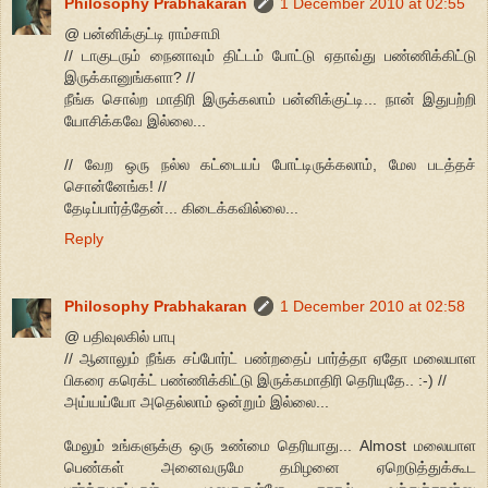
Philosophy Prabhakaran
1 December 2010 at 02:55
@ பன்னிக்குட்டி ராம்சாமி
// டாகுடரும் நைனாவும் திட்டம் போட்டு ஏதாவ்து பண்ணிக்கிட்டு
இருக்கானுங்களா? //
நீங்க சொல்ற மாதிரி இருக்கலாம் பன்னிக்குட்டி... நான் இதுபற்றி
யோசிக்கவே இல்லை...
// வேற ஒரு நல்ல கட்டையப் போட்டிருக்கலாம், மேல படத்தச்
சொன்னேங்க! //
தேடிப்பார்த்தேன்... கிடைக்கவில்லை...
Reply
Philosophy Prabhakaran
1 December 2010 at 02:58
@ பதிவுலகில் பாபு
// ஆனாலும் நீங்க சப்போர்ட் பண்றதைப் பார்த்தா ஏதோ மலையாள
பிகரை கரெக்ட் பண்ணிக்கிட்டு இருக்கமாதிரி தெரியுதே.. :-) //
அய்யய்யோ அதெல்லாம் ஒன்றும் இல்லை...
மேலும் உங்களுக்கு ஒரு உண்மை தெரியாது... Almost மலையாள
பெண்கள் அனைவருமே தமிழனை ஏறெடுத்துக்கூட