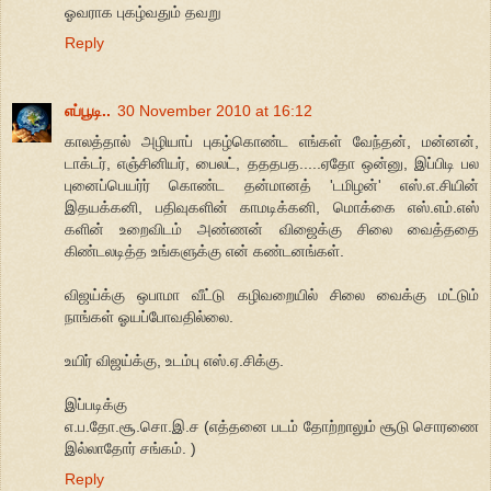
ஓவராக புகழ்வதும் தவறு
Reply
எப்பூடி..
30 November 2010 at 16:12
காலத்தால் அழியாப் புகழ்கொண்ட எங்கள் வேந்தன், மன்னன்,
டாக்டர், எஞ்சினியர், பைலட், தததபத.....ஏதோ ஒன்னு, இப்பிடி பல
புனைப்பெயர்ர் கொண்ட தன்மானத் 'டமிழன்' எஸ்.எ.சியின்
இதயக்கனி, பதிவுகளின் காமடிக்கனி, மொக்கை எஸ்.எம்.எஸ்
களின் உறைவிடம் அண்ணன் விஜைக்கு சிலை வைத்ததை
கிண்டலடித்த உங்களுக்கு என் கண்டனங்கள்.
விஜய்க்கு ஒபாமா வீட்டு கழிவறையில் சிலை வைக்கு மட்டும்
நாங்கள் ஓயப்போவதில்லை.
உயிர் விஜய்க்கு, உடம்பு எஸ்.ஏ.சிக்கு.
இப்படிக்கு
எ.ப.தோ.சூ.சொ.இ.ச (எத்தனை படம் தோற்றாலும் சூடு சொரணை
இல்லாதோர் சங்கம். )
Reply