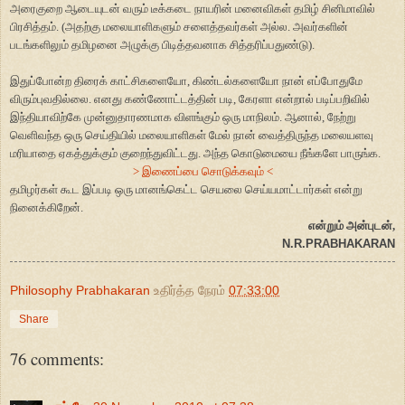
அரைகுறை ஆடையுடன் வரும் டீக்கடை நாயரின் மனைவிகள் தமிழ் சினிமாவில்
பிரசித்தம். (அதற்கு மலையாளிகளும் சளைத்தவர்கள் அல்ல. அவர்களின்
படங்களிலும் தமிழனை அழுக்கு பிடித்தவனாக சித்தரிப்பதுண்டு).
இதுப்போன்ற திரைக் காட்சிகளையோ, கிண்டல்களையோ நான் எப்போதுமே
விரும்புவதில்லை. எனது கண்ணோட்டத்தின் படி, கேரளா என்றால் படிப்பறிவில்
இந்தியாவிற்கே முன்னுதாரணமாக விளங்கும் ஒரு மாநிலம். ஆனால், நேற்று
வெளிவந்த ஒரு செய்தியில் மலையாளிகள் மேல் நான் வைத்திருந்த மலையளவு
மரியாதை ஏகத்துக்கும் குறைந்துவிட்டது. அந்த கொடுமையை நீங்களே பாருங்க.
> இணைப்பை சொடுக்கவும் <
தமிழர்கள் கூட இப்படி ஒரு மானங்கெட்ட செயலை செய்யமாட்டார்கள் என்று
நினைக்கிறேன்.
என்றும் அன்புடன்,
N.R.PRABHAKARAN
Philosophy Prabhakaran
உதிர்த்த நேரம்
07:33:00
Share
76 comments: