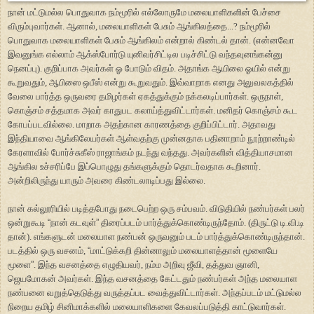
நான் மட்டுமல்ல பொதுவாக நம்மூரில் எல்லோருமே மலையாளிகளின் பேச்சை
விரும்புவார்கள். ஆனால், மலையாளிகள் பேசும் ஆங்கிலத்தை...? நம்மூரில்
பொதுவாக மலையாளிகள் பேசும் ஆங்கிலம் என்றால் கிண்டல் தான். (என்னவோ
இவனுங்க எல்லாம் ஆக்ஸ்போர்டு யுனிவர்சிட்டில படிச்சிட்டு வந்தவுனங்கன்னு
நெனப்பு). குறிப்பாக அவர்கள் ஓ போடும் விதம். அதாங்க ஆயிலை ஓயில் என்று
கூறுவதும், ஆபிஸை ஒபீஸ் என்று கூறுவதும். இவ்வாறாக எனது அலுவலகத்தில்
வேலை பார்த்த ஒருவரை தமிழர்கள் ஏகத்துக்கும் நக்கலடிப்பார்கள். ஒருநாள்,
கொஞ்சம் சத்தமாக அவர் காதுபட கலாய்த்துவிட்டார்கள். மனிதர் கொஞ்சம் கூட
கோபப்படவில்லை. மாறாக அதற்கான காரணத்தை குறிப்பிட்டார். அதாவது
இந்தியாவை ஆங்கிலேயர்கள் ஆள்வதற்கு முன்னதாக பதினாறாம் நூற்றாண்டில்
கேரளாவில் போர்ச்சுகீஸ் ராஜாங்கம் நடந்து வந்தது. அவர்களின் வித்தியாசமான
ஆங்கில உச்சரிப்பே இப்பொழுது தங்களுக்கும் தொடர்வதாக கூறினார்.
அன்றிலிருந்து யாரும் அவரை கிண்டலாடிப்பது இல்லை.
நான் கல்லூரியில் படித்தபோது நடைபெற்ற ஒரு சம்பவம். விடுதியில் நண்பர்கள் பலர்
ஒன்றுகூடி
“
நான் கடவுள்
”
திரைப்படம் பார்த்துக்கொண்டிருந்தோம். (திருட்டு டி.வி.டி
தான்). எங்களுடன் மலையாள நண்பன் ஒருவனும் படம் பார்த்துக்கொண்டிருந்தான்.
படத்தில் ஒரு வசனம்,
“
மாட்டுக்கறி தின்னாலும் மலையாளத்தான் மூளையே
மூளை
”
. இந்த வசனத்தை எழுதியவர், நம்ம அறிவு ஜீவி, தத்துவ ஞானி,
ஜெயமோகன் அவர்கள். இந்த வசனத்தை கேட்டதும் நண்பர்கள் அந்த மலையாள
நண்பனை வறுத்தெடுத்து வருத்தப்பட வைத்துவிட்டார்கள். அந்தப்படம் மட்டுமல்ல
நிறைய தமிழ் சினிமாக்களில் மலையாளிகளை கேவலப்படுத்தி காட்டுவார்கள்.