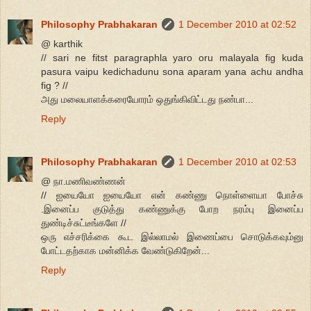
Philosophy Prabhakaran
1 December 2010 at 02:52
@ karthik
// sari ne fitst paragraphla yaro oru malayala fig kuda
pasura vaipu kedichadunu sona aparam yana achu andha
fig ? //
அது மலையாளக்கரையோரம் ஒதுங்கிவிட்டது நண்பா...
Reply
Philosophy Prabhakaran
1 December 2010 at 02:53
@ நா.மணிவண்ணன்
// ஐயையோ ஐயையோ என் கண்ணு நொள்ளையா போச்சு
.இனைப்ப குடுத்து கண்ணுக்கு போற நரம்பு இனைப்ப
துண்டிச்சுட்டீங்களே //
ஒரு எச்சரிக்கை கூட இல்லாமல் இணைப்பை சொடுக்கவும்னு
போட்டதற்காக மன்னிக்க வேண்டுகிறேன்...
Reply