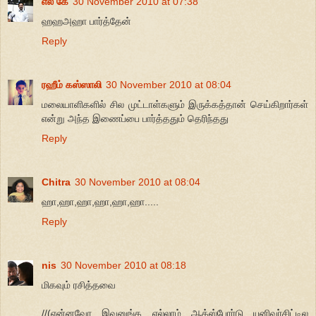
எல் கே
30 November 2010 at 07:38
ஹஹஅஹா பார்த்தேன்
Reply
ரஹீம் கஸ்ஸாலி
30 November 2010 at 08:04
மலையாளிகளில் சில முட்டாள்களும் இருக்கத்தான் செய்கிறார்கள்
என்று அந்த இணைப்பை பார்த்ததும் தெரிந்தது
Reply
Chitra
30 November 2010 at 08:04
ஹா,ஹா,ஹா,ஹா,ஹா,ஹா.....
Reply
nis
30 November 2010 at 08:18
மிகவும் ரசித்தவை
//(என்னவோ இவனுங்க எல்லாம் ஆக்ஸ்போர்டு யுனிவர்சிட்டில