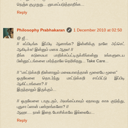
நெஞ்சு குமுறுது... ஞாபகப்படுத்தாதீங்க...
Reply
Philosophy Prabhakaran
1 December 2010 at 02:50
@ ஜீ...
// எப்பிடிங்க இப்பிடி ஆனாங்க? இன்னிக்கு நாளே அப்செட்
ஆகிடிச்சு! இன்னும் மனசு ஆறல! //
நீங்க கடுமையா பாதிக்கப்பட்டிருக்கீங்கன்னு உங்களுடைய
பின்னூட்டங்களை பார்த்தாலே தெரிகிறது... Take Care...
// “மாட்டுக்கறி தின்னாலும் மலையாளத்தான் மூளையே மூளை”
ஒருவேளை தொடர்ந்து மாட்டுக்கறி சாப்பிட்டு இப்பிடி
ஆகிட்டாங்களா? //
இருந்தாலும் இருக்கும்...
// ஒருவேளை டாகுடரும், அவங்கப்பாவும் ஏதாவது காசு குடுத்து,
புதுசா ப்ளான் பண்றாங்களோ? //
ஆஹா.... நான் இதை யோசிக்கவே இல்லையே...
Reply