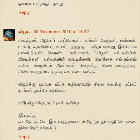
ஓவராக புகழ்வதும் தவறு
Reply
எப்பூடி..
30 November 2010 at 16:12
காலத்தால் அழியாப் புகழ்கொண்ட எங்கள் வேந்தன், மன்னன்,
டாக்டர், எஞ்சினியர், பைலட், தததபத.....ஏதோ ஒன்னு, இப்பிடி பல
புனைப்பெயர்ர் கொண்ட தன்மானத் 'டமிழன்' எஸ்.எ.சியின்
இதயக்கனி, பதிவுகளின் காமடிக்கனி, மொக்கை எஸ்.எம்.எஸ்
களின் உறைவிடம் அண்ணன் விஜைக்கு சிலை வைத்ததை
கிண்டலடித்த உங்களுக்கு என் கண்டனங்கள்.
விஜய்க்கு ஒபாமா வீட்டு கழிவறையில் சிலை வைக்கு மட்டும்
நாங்கள் ஓயப்போவதில்லை.
உயிர் விஜய்க்கு, உடம்பு எஸ்.ஏ.சிக்கு.
இப்படிக்கு
எ.ப.தோ.சூ.சொ.இ.ச (எத்தனை படம் தோற்றாலும் சூடு சொரணை
இல்லாதோர் சங்கம். )
Reply