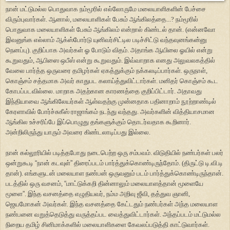
நான் மட்டுமல்ல பொதுவாக நம்மூரில் எல்லோருமே மலையாளிகளின் பேச்சை
விரும்புவார்கள். ஆனால், மலையாளிகள் பேசும் ஆங்கிலத்தை...? நம்மூரில்
பொதுவாக மலையாளிகள் பேசும் ஆங்கிலம் என்றால் கிண்டல் தான். (என்னவோ
இவனுங்க எல்லாம் ஆக்ஸ்போர்டு யுனிவர்சிட்டில படிச்சிட்டு வந்தவுனங்கன்னு
நெனப்பு). குறிப்பாக அவர்கள் ஓ போடும் விதம். அதாங்க ஆயிலை ஓயில் என்று
கூறுவதும், ஆபிஸை ஒபீஸ் என்று கூறுவதும். இவ்வாறாக எனது அலுவலகத்தில்
வேலை பார்த்த ஒருவரை தமிழர்கள் ஏகத்துக்கும் நக்கலடிப்பார்கள். ஒருநாள்,
கொஞ்சம் சத்தமாக அவர் காதுபட கலாய்த்துவிட்டார்கள். மனிதர் கொஞ்சம் கூட
கோபப்படவில்லை. மாறாக அதற்கான காரணத்தை குறிப்பிட்டார். அதாவது
இந்தியாவை ஆங்கிலேயர்கள் ஆள்வதற்கு முன்னதாக பதினாறாம் நூற்றாண்டில்
கேரளாவில் போர்ச்சுகீஸ் ராஜாங்கம் நடந்து வந்தது. அவர்களின் வித்தியாசமான
ஆங்கில உச்சரிப்பே இப்பொழுது தங்களுக்கும் தொடர்வதாக கூறினார்.
அன்றிலிருந்து யாரும் அவரை கிண்டலாடிப்பது இல்லை.
நான் கல்லூரியில் படித்தபோது நடைபெற்ற ஒரு சம்பவம். விடுதியில் நண்பர்கள் பலர்
ஒன்றுகூடி
“
நான் கடவுள்
”
திரைப்படம் பார்த்துக்கொண்டிருந்தோம். (திருட்டு டி.வி.டி
தான்). எங்களுடன் மலையாள நண்பன் ஒருவனும் படம் பார்த்துக்கொண்டிருந்தான்.
படத்தில் ஒரு வசனம்,
“
மாட்டுக்கறி தின்னாலும் மலையாளத்தான் மூளையே
மூளை
”
. இந்த வசனத்தை எழுதியவர், நம்ம அறிவு ஜீவி, தத்துவ ஞானி,
ஜெயமோகன் அவர்கள். இந்த வசனத்தை கேட்டதும் நண்பர்கள் அந்த மலையாள
நண்பனை வறுத்தெடுத்து வருத்தப்பட வைத்துவிட்டார்கள். அந்தப்படம் மட்டுமல்ல
நிறைய தமிழ் சினிமாக்களில் மலையாளிகளை கேவலப்படுத்தி காட்டுவார்கள்.