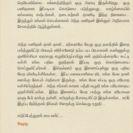
தெரியவில்லை.. எல்லாத்திற்கும் ஒரு அளவு இருக்கிறது.. ஒரு
மனிதனை இப்படியா கொடுமை படுத்துவது.. வாழ்க்கையில்
எவ்வளவு கஷ்டங்கள், தடைகற்கள் தாண்டி இந்த நிலைமை...
இருந்தும் உங்கள் செயல்களால் அந்த மனிதன் இன்னும் அதிகமாக
சோகத்தில் ஆழ்ந்துள்ளார்...
அந்த மனிதன் நான் தான்.. ஏற்கனவே வேறு ஒரு தளத்தில் இதை
பார்த்துவிட்டு மிகவும் எரிச்சலோடு நம்ம பய பிரபாகரன் கண்ணுக்கு
குளிர்ச்சியா ஏதாவது எழுதியிருப்பார்னு என் குடும்பத்தையே கூட்டி
வச்சி உங்க பதிவ துறந்தால் இப்படி ஒரு கொடுமையை
செய்துவிட்டீர்கள்... இதெல்லாம் ஒரு இணைப்புன்னு ஒரு பதிவ
வேற வீண்டிச்சீங்கள்ள... இப்ப மலையாளிகல விட உங்க மேல தான்
எனக்கு கோபம் அதிகமா இருக்கு.. உங்க மேல எப்படி ஒரு மரியாத
வச்சியிருந்தன்.. அந்த சர்கஸ் காரன பத்தி எழுதி உங்க மரியாதைய
குறச்சிகிட்டீங்க.. இந்த இணைப்ப வேற பாத்து எங்க ஏரியாவுல
நாளு பேர் நாக்கு தள்ளி, உயிருக்கு போராடிகிட்டு இருக்காங்க.. உயிர்
இழப்பு நேர்ந்தால் நீங்கள் சிறைக்கு செல்வது உறுதி...
கடுப்பேத்துறார் மை லார்ட்...
Reply