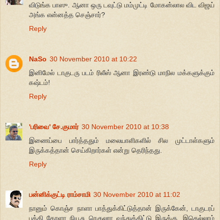
விடுங்க பாஸு. ஆனா ஒரு டவுட்டு மம்முட்டி மோகன்லால விட விஜய்
அங்க என்னத்த செஞ்சார்?
Reply
NaSo
30 November 2010 at 10:22
இனிமேல் டாகுடரு படம் ரிலீஸ் ஆனா இரண்டு மாநில மக்களுக்கும்
கஷ்டம்!
Reply
'பரிவை' சே.குமார்
30 November 2010 at 10:38
இணைப்பை பார்த்ததும் மலையாளிகளில் சில முட்டாள்களும்
இருக்கத்தான் செய்கிறார்கள் என்று தெரிந்தது.
Reply
பன்னிக்குட்டி ராம்சாமி
30 November 2010 at 11:02
நானும் கொஞ்ச நாளா பாத்துக்கிட்டுத்தான் இருக்கேன், டாகுடரப்
பத்தி கேரளா நியூசு ரெகுலரா வந்துக்கிட்டு இருக்கு, இதெல்லாம்