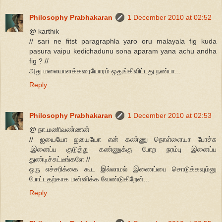
Philosophy Prabhakaran
1 December 2010 at 02:52
@ karthik
// sari ne fitst paragraphla yaro oru malayala fig kuda
pasura vaipu kedichadunu sona aparam yana achu andha
fig ? //
அது மலையாளக்கரையோரம் ஒதுங்கிவிட்டது நண்பா...
Reply
Philosophy Prabhakaran
1 December 2010 at 02:53
@ நா.மணிவண்ணன்
// ஐயையோ ஐயையோ என் கண்ணு நொள்ளையா போச்சு
.இனைப்ப குடுத்து கண்ணுக்கு போற நரம்பு இனைப்ப
துண்டிச்சுட்டீங்களே //
ஒரு எச்சரிக்கை கூட இல்லாமல் இணைப்பை சொடுக்கவும்னு
போட்டதற்காக மன்னிக்க வேண்டுகிறேன்...
Reply