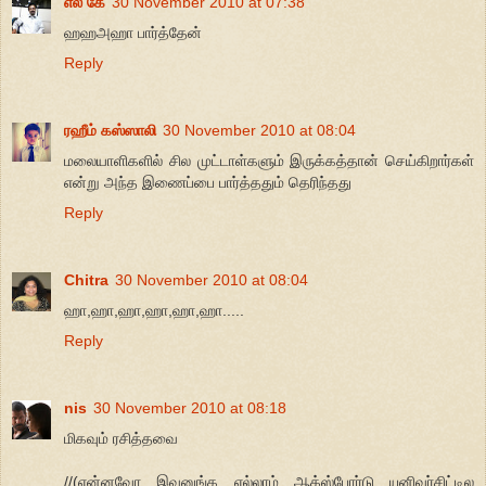
எல் கே
30 November 2010 at 07:38
ஹஹஅஹா பார்த்தேன்
Reply
ரஹீம் கஸ்ஸாலி
30 November 2010 at 08:04
மலையாளிகளில் சில முட்டாள்களும் இருக்கத்தான் செய்கிறார்கள்
என்று அந்த இணைப்பை பார்த்ததும் தெரிந்தது
Reply
Chitra
30 November 2010 at 08:04
ஹா,ஹா,ஹா,ஹா,ஹா,ஹா.....
Reply
nis
30 November 2010 at 08:18
மிகவும் ரசித்தவை
//(என்னவோ இவனுங்க எல்லாம் ஆக்ஸ்போர்டு யுனிவர்சிட்டில