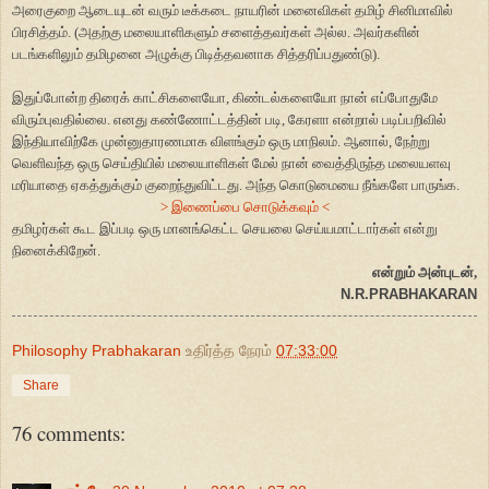
அரைகுறை ஆடையுடன் வரும் டீக்கடை நாயரின் மனைவிகள் தமிழ் சினிமாவில்
பிரசித்தம். (அதற்கு மலையாளிகளும் சளைத்தவர்கள் அல்ல. அவர்களின்
படங்களிலும் தமிழனை அழுக்கு பிடித்தவனாக சித்தரிப்பதுண்டு).
இதுப்போன்ற திரைக் காட்சிகளையோ, கிண்டல்களையோ நான் எப்போதுமே
விரும்புவதில்லை. எனது கண்ணோட்டத்தின் படி, கேரளா என்றால் படிப்பறிவில்
இந்தியாவிற்கே முன்னுதாரணமாக விளங்கும் ஒரு மாநிலம். ஆனால், நேற்று
வெளிவந்த ஒரு செய்தியில் மலையாளிகள் மேல் நான் வைத்திருந்த மலையளவு
மரியாதை ஏகத்துக்கும் குறைந்துவிட்டது. அந்த கொடுமையை நீங்களே பாருங்க.
> இணைப்பை சொடுக்கவும் <
தமிழர்கள் கூட இப்படி ஒரு மானங்கெட்ட செயலை செய்யமாட்டார்கள் என்று
நினைக்கிறேன்.
என்றும் அன்புடன்,
N.R.PRABHAKARAN
Philosophy Prabhakaran
உதிர்த்த நேரம்
07:33:00
Share
76 comments: