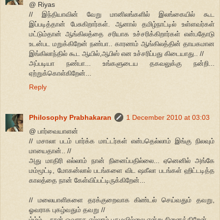
@ Riyas
// இந்தியாவின் வேறு மானிலங்களில் இலங்கையில் கூட
இப்படித்தான் பேசுகிறார்கள். ஆனால் தமிழ்நாட்டில் உள்ளவர்கள்
மட்டும்தான் ஆங்கிலத்தை சரியாக உச்சரிக்கிறார்கள் என்பதோடு
உடன்பட மறுக்கிறேன் நண்பா.. காரணம் ஆங்கிலத்தின் தாயகமான
இங்கிலாந்தில் கூட ஆயில்,ஆபிஸ் என உச்சரிப்பது கிடையாது.. //
அப்படியா நண்பா... உங்களுடைய தகவலுக்கு நன்றி...
ஏற்றுக்கொள்கிறேன்...
Reply
Philosophy Prabhakaran
1 December 2010 at 03:03
@ பார்வையாளன்
// மசாலா படம் பார்க்க மாட்டர்கள் என்பதெல்லாம் இங்கு நிலவும்
மாயைதான்.. //
அது மாதிரி எல்லாம் நான் நினைப்பதில்லை... ஏனெனில் அங்கே
மம்மூட்டி, மோகன்லால் படங்களை விட ஷகீலா படங்கள் ஹிட்டடித்த
காலத்தை நான் கேள்விப்பட்டிருக்கிறேன்...
// மலையாளிகளை தரக்குறைவாக கிண்டல் செய்வதும் தவறு,
ஓவராக புகழ்வதும் தவறு //
ம்ம்ம்... நான் ஓவராக எல்லாம் புகழவில்லை என்று நினைக்கிறேன்...