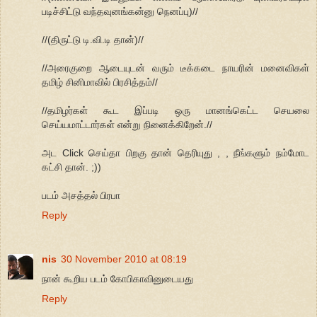
படிச்சிட்டு வந்தவுனங்கன்னு நெனப்பு)//
//(திருட்டு டி.வி.டி தான்)//
//அரைகுறை ஆடையுடன் வரும் டீக்கடை நாயரின் மனைவிகள்
தமிழ் சினிமாவில் பிரசித்தம்//
//தமிழர்கள் கூட இப்படி ஒரு மானங்கெட்ட செயலை
செய்யமாட்டார்கள் என்று நினைக்கிறேன்.//
அட Click செய்தா பிறகு தான் தெரியுது , , நீங்களும் நம்மோட
கட்சி தான். ;))
படம் அசத்தல் பிரபா
Reply
nis
30 November 2010 at 08:19
நான் கூறிய படம் கோபிகாவினுடையது
Reply