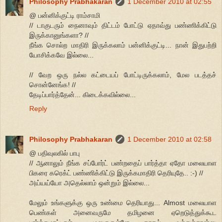
Philosophy Prabhakaran
1 December 2010 at 02:55
@ பன்னிக்குட்டி ராம்சாமி
// டாகுடரும் நைனாவும் திட்டம் போட்டு ஏதாவ்து பண்ணிக்கிட்டு
இருக்கானுங்களா? //
நீங்க சொல்ற மாதிரி இருக்கலாம் பன்னிக்குட்டி... நான் இதுபற்றி
யோசிக்கவே இல்லை...
// வேற ஒரு நல்ல கட்டையப் போட்டிருக்கலாம், மேல படத்தச்
சொன்னேங்க! //
தேடிப்பார்த்தேன்... கிடைக்கவில்லை...
Reply
Philosophy Prabhakaran
1 December 2010 at 02:58
@ பதிவுலகில் பாபு
// ஆனாலும் நீங்க சப்போர்ட் பண்றதைப் பார்த்தா ஏதோ மலையாள
பிகரை கரெக்ட் பண்ணிக்கிட்டு இருக்கமாதிரி தெரியுதே.. :-) //
அய்யய்யோ அதெல்லாம் ஒன்றும் இல்லை...
மேலும் உங்களுக்கு ஒரு உண்மை தெரியாது... Almost மலையாள
பெண்கள் அனைவருமே தமிழனை ஏறெடுத்துக்கூட