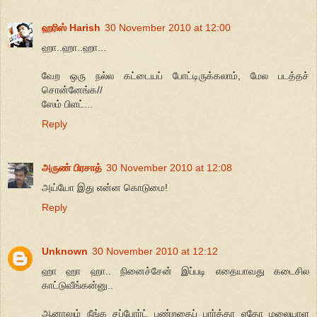
ஹரிஸ் Harish
30 November 2010 at 12:00
ஹா..ஹா..ஹா...
வேற ஒரு நல்ல கட்டையப் போட்டிருக்கலாம், மேல படத்தச்
சொன்னேங்க//
ஸேம் பிளட்...
Reply
அருண் பிரசாத்
30 November 2010 at 12:08
அய்யோ இது என்ன கொடுமை!
Reply
Unknown
30 November 2010 at 12:12
ஹா ஹா ஹா.. நினைச்சேன் இப்படி எதையாவது கடைசில
காட்டுவீங்கன்னு..
ஆனாலும் நீங்க சப்போர்ட் பண்றதைப் பார்த்தா ஏதோ மலையாள