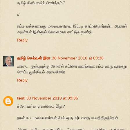
தமிழ் சினிமாவில் பிரசித்தம்//
//
நம்ம மக்களாவது மலையாளியை இப்படி காட்டுகிறார்கள்.. ஆனால்
அவர்கள் இன்னும் கேவலமாக காட்டுவதுண்டு,
Reply
தமிழ் செல்வன் இரா
30 November 2010 at 09:36
பாஸு... குஸ்புவுக்கு கோவில் கட்டுன ஊரல்லவா நம்ம ஊரு வரலாறு
ரொம்ப முக்கியம் அமைச்சரே
Reply
test
30 November 2010 at 09:36
ச்சே! என்ன கொடுமை இது?
நான் கூட மலையாளிகள் மேல் ஒரு மரியாதை வைத்திருந்தேன்...
ஆனா சமீப காலமாகவே அவர்களும் டாகுடரின் படங்களை