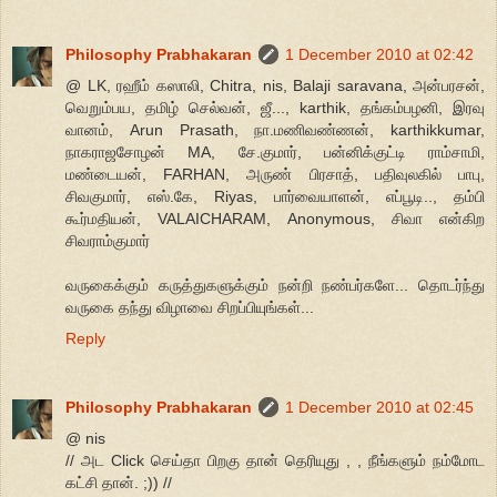
Philosophy Prabhakaran
1 December 2010 at 02:42
@ LK, ரஹீம் கஸாலி, Chitra, nis, Balaji saravana, அன்பரசன்,
வெறும்பய, தமிழ் செல்வன், ஜீ..., karthik, தங்கம்பழனி, இரவு
வானம், Arun Prasath, நா.மணிவண்ணன், karthikkumar,
நாகராஜசோழன் MA, சே.குமார், பன்னிக்குட்டி ராம்சாமி,
மண்டையன், FARHAN, அருண் பிரசாத், பதிவுலகில் பாபு,
சிவகுமார், எஸ்.கே, Riyas, பார்வையாளன், எப்பூடி.., தம்பி
கூர்மதியன், VALAICHARAM, Anonymous, சிவா என்கிற
சிவராம்குமார்
வருகைக்கும் கருத்துகளுக்கும் நன்றி நண்பர்களே... தொடர்ந்து
வருகை தந்து விழாவை சிறப்பியுங்கள்...
Reply
Philosophy Prabhakaran
1 December 2010 at 02:45
@ nis
// அட Click செய்தா பிறகு தான் தெரியுது , , நீங்களும் நம்மோட
கட்சி தான். ;)) //