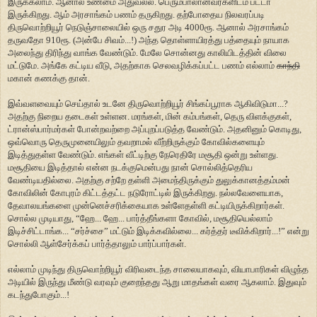
இருக்கலாம். ஆனால் உண்மை அதுவல்ல. பெரும்பாலானவர்களிடம் பட்டா
இருக்கிறது. ஆம் அரசாங்கம் பணம் தருகிறது. தற்போதைய நிலவரப்படி
திருவொற்றியூர் நெடுஞ்சாலையில் ஒரு சதுர அடி 4000ரூ. ஆனால் அரசாங்கம்
தருவதோ 910ரூ. (அன்பே சிவம்...!) அந்த தொள்ளாயிரத்து பத்தையும் நாயாக
அலைந்து திரிந்து வாங்க வேண்டும். மேலே சொன்னது காலியிடத்தின் விலை
மட்டுமே. அங்கே கட்டிய வீடு, அதற்காக செலவழிக்கப்பட்ட பணம் எல்லாம்
காந்தி
மகான் கணக்கு தான்.
இவ்வளவையும் செய்தால் உடனே திருவொற்றியூர் சிங்கப்பூராக ஆகிவிடுமா...?
அதற்கு நிறைய தடைகள் உள்ளன. மரங்கள், மின் கம்பங்கள், தெரு விளக்குகள்,
ட்ரான்ஸ்பார்மர்கள் போன்றவற்றை அப்புறப்படுத்த வேண்டும். அதனினும் கொடிது,
ஒவ்வொரு தெருமுனையிலும் தவறாமல் வீற்றிருக்கும் கோவில்களையும்
இடித்துதள்ள வேண்டும். எங்கள் வீட்டிற்கு நேரெதிரே மசூதி ஒன்று உள்ளது.
மசூதியை இடித்தால் என்ன நடக்குமென்பது நான் சொல்லித்தெரிய
வேண்டியதில்லை. அதற்கு சற்றே தள்ளி அமைந்திருக்கும் துலுக்கானத்தம்மன்
கோவிலின் கோபுரம் கிட்டத்தட்ட நடுரோட்டில் இருக்கிறது. நல்லவேளையாக,
தேவாலயங்களை முன்னெச்சரிக்கையாக உள்ளேதள்ளி கட்டியிருக்கிறார்கள்.
சொல்ல முடியாது, “ஹே... ஹே... பார்த்தீங்களா கோவில், மசூதியெல்லாம்
இடிச்சிட்டாங்க... “சர்ச்சை” மட்டும் இடிக்கவில்லை... கர்த்தர் டீவிக்கிறார்...!” என்று
சொல்லி ஆள்சேர்க்கப் பார்த்தாலும் பார்ப்பார்கள்.
எல்லாம் முடிந்து திருவொற்றியூர் விரிவடைந்த சாலையாகவும், வியாபாரிகள் விழுந்த
அடியில் இருந்து மீண்டு வரவும் குறைந்தது ஆறு மாதங்கள் வரை ஆகலாம். இதுவும்
கடந்துபோகும்...!