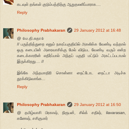
கடவுள் தங்கள் குடும்பத்திற்கு ஆறுதலளிப்பாராக....
Reply
Philosophy Prabhakaran
29 January 2012 at 16:48
@ ♔ம.தி.சுதா♔
// பருத்தித்துறை எனும் நகரப்பகுதியில் அகலிக்க வேண்டி வந்தால்
ஒரு கடையின் அரைவாசிக்கு மேல் விடுபட வேண்டி வரும் என்ற
கடைக்காரரின் எதிர்ப்பால் அந்தப் பகுதி மட்டும் அகட்டப்படாமல்
இருக்கிறது.... //
இங்கே அந்தமாதிரி சொன்னா நைட்டோட நைட்டா அடிச்சு
தூக்கிடுவாங்க...
Reply
Philosophy Prabhakaran
29 January 2012 at 16:50
@ தமிழ்வாசி பிரகாஷ், நிரூபன், சில்க் சதிஷ், ilavarasan,
கணேஷ், சசிகுமார்