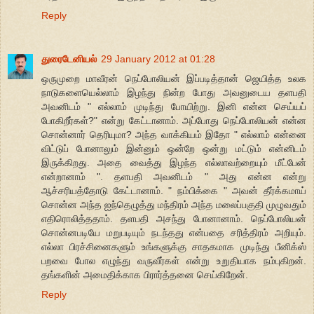
Reply
துரைடேனியல்
29 January 2012 at 01:28
ஒருமுறை மாவீரன் நெப்போலியன் இப்படித்தான் ஜெயித்த உலக
நாடுகளையெல்லாம் இழந்து நின்ற போது அவனுடைய தளபதி
அவனிடம் " எல்லாம் முடிந்து போயிற்று. இனி என்ன செய்யப்
போகிறீர்கள்?" என்று கேட்டானாம். அப்போது நெப்போலியன் என்ன
சொன்னார் தெரியுமா? அந்த வாக்கியம் இதோ " எல்லாம் என்னை
விட்டுப் போனாலும் இன்னும் ஒன்றே ஒன்று மட்டும் என்னிடம்
இருக்கிறது. அதை வைத்து இழந்த எல்லாவற்றையும் மீட்பேன்
என்றானாம் ". தளபதி அவனிடம் " அது என்ன என்று
ஆச்சரியத்தோடு கேட்டானாம். " நம்பிக்கை " அவன் தீர்க்கமாய்
சொன்ன அந்த ஐந்தெழுத்து மந்திரம் அந்த மலைப்பகுதி முழுவதும்
எதிரொலித்ததாம். தளபதி அசந்து போனானாம். நெப்போலியன்
சொன்னபடியே மறுபடியும் நடந்தது என்பதை சரித்திரம் அறியும்.
எல்லா பிரச்சினைகளும் உங்களுக்கு சாதகமாக முடிந்து பீனிக்‌ஸ்
பறவை போல எழுந்து வருவீர்கள் என்று உறுதியாக நம்புகிறன்.
தங்களின் அமைதிக்காக பிரார்த்தனை செய்கிறேன்.
Reply