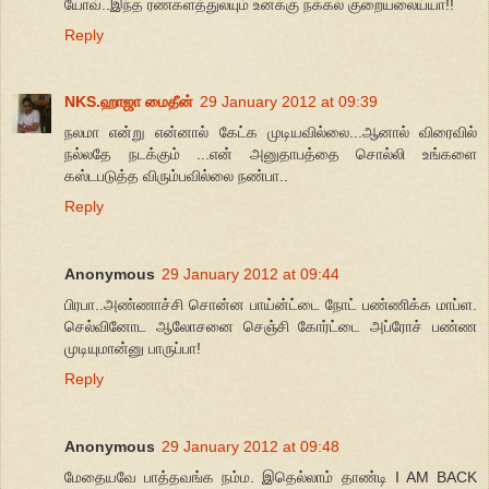
யோவ்..இந்த ரணகளத்துலயும் உனக்கு நக்கல் குறையலைய்யா!!
Reply
NKS.ஹாஜா மைதீன்
29 January 2012 at 09:39
நலமா என்று என்னால் கேட்க முடியவில்லை...ஆனால் விரைவில்
நல்லதே நடக்கும் ...என் அனுதாபத்தை சொல்லி உங்களை
கஸ்டபடுத்த விரும்பவில்லை நண்பா..
Reply
Anonymous
29 January 2012 at 09:44
பிரபா..அண்ணாச்சி சொன்ன பாய்ன்ட்டை நோட் பண்ணிக்க மாப்ள.
செல்வினோட ஆலோசனை செஞ்சி கோர்ட்டை அப்ரோச் பண்ண
முடியுமான்னு பாருப்பா!
Reply
Anonymous
29 January 2012 at 09:48
மேதையவே பாத்தவங்க நம்ம. இதெல்லாம் தாண்டி I AM BACK