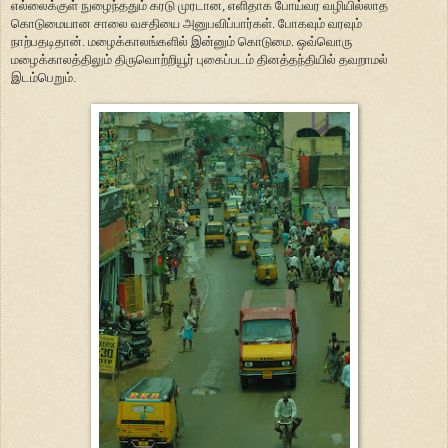
எல்லைக்குள் நுழைந்ததும் கரடு முரடான, எளிதாக போய்வர வழியில்லாத
கொடுமையான சாலை வசதியை அனுபவிப்பார்கள். போகவும் வரவும்
நாற்பதடிதான். மழைக்காலங்களில் இன்னும் கொடுமை. ஒவ்வொரு
மழைக்காலத்திலும் திருவொற்றியூர் புகைப்படம் தினத்தந்தியில் தவறாமல்
இடம்பெறும்.