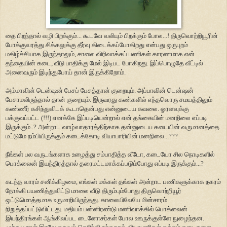
தை பிறந்தால் வழி பிறக்கும்... கூடவே வலியும் பிறக்கும் போல...! திருவொற்றியூரின்
போக்குவரத்து சிக்கலுக்கு தீர்வு கிடைக்கப்போகிறது என்பது ஒருபுறம்
மகிழ்ச்சியாக இருந்தாலும், சாலை விரிவாக்கப் பணிகள் காரணமாக என்
தந்தையின் கடை, வீடு பாதிக்கு மேல் இடிபட போகிறது. இப்பொழுதே வீட்டில்
அனைவரும் இடிந்துபோய் தான் இருக்கிறோம்.
அம்மாவின் டென்ஷன் பேசப் பேசத்தான் குறையும். அப்பாவின் டென்ஷன்
பேசாமலிருந்தால் தான் குறையும். இருவரது கண்களில் எந்தவொரு சமயத்திலும்
கண்ணீர் கசிந்துவிடக் கூடாதென்பது என்னுடைய கவலை. ஓரளவுக்கு
பக்குவப்பட்ட (!!!) எனக்கே இப்படியென்றால் என் தங்கையின் மனநிலை எப்படி
இருக்கும்..? அன்றாட வாழ்வாதாரத்திற்காக தன்னுடைய கடையின் வருமானத்தை
மட்டுமே நம்பியிருக்கும் கடைக்கோடி வியாபாரியின் மனநிலை...???
நீங்கள் பல வருடங்களாக உழைத்து சம்பாதித்த வீடோ, கடையோ சில நொடிகளில்
பொக்லைன் இயந்திரத்தால் தரைமட்டமாக்கப்படும்போது எப்படி இருக்கும்...?
கடந்த வாரம் சனிக்கிழமை, எங்கள் மக்கள் தங்கள் அன்றாட பணிகளுக்காக நகரம்
நோக்கி பயணித்துவிட்டு மாலை வீடு திரும்பும்போது திருவொற்றியூர்
ஒட்டுமொத்தமாக உருமாறியிருந்தது. காலையிலேயே மின்சாரம்
நிறுத்தப்பட்டுவிட்டது. மதியம் பன்னிரண்டு மணிவாக்கில் பொக்லைன்
இயந்திரங்கள் ஆங்கிலப்பட டைனோசர்கள் போல ஊருக்குள்ளே நுழைந்தன.