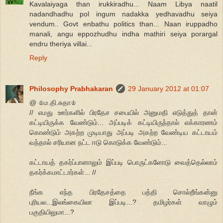
Kavalaiyaga than irukkiradhu... Naam Libya naatil
nadandhadhu pol ingum nadakka yedhavadhu seiya
vendum.. Govt enbathu politics than... Naan iruppadho
manali, angu eppozhudhu indha mathiri seiya porargal
endru theriya villai...
Reply
Philosophy Prabhakaran
29 January 2012 at 01:07
@ ♔ம.தி.சுதா♔
// எமது ஊர்களில் பிரதேச சபையில் அனுமதி எடுத்துத் தான்
கட்டியிருக்க வேண்டும்... அப்படிக் கட்டியிருந்தால் எக்காரணம்
கொண்டும் அகற்ற முடியாது அப்படி அகற்ற வேண்டிய கட்டாயம்
வந்தால் சரியான நட்ட ஈடு கொடுக்க வேண்டும்...
கட்டாயத் தகர்ப்பானாலும் இப்படி பொருட்களோடு வைத்தெல்லாம்
தகர்க்கமாட்டார்கள்... //
நீங்க எந்த பிரதேசத்தை பத்தி சொல்றீங்கன்னு
புரியல...இலங்கையிலா இப்படி...? தமிழர்கள் வாழும்
பகுதியிலுமா...?