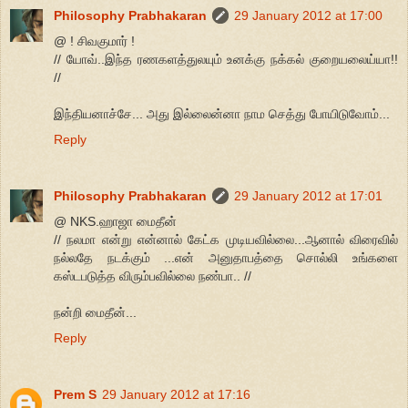
Philosophy Prabhakaran
29 January 2012 at 17:00
@ ! சிவகுமார் !
// யோவ்..இந்த ரணகளத்துலயும் உனக்கு நக்கல் குறையலைய்யா!!
//
இந்தியனாச்சே... அது இல்லைன்னா நாம செத்து போயிடுவோம்...
Reply
Philosophy Prabhakaran
29 January 2012 at 17:01
@ NKS.ஹாஜா மைதீன்
// நலமா என்று என்னால் கேட்க முடியவில்லை...ஆனால் விரைவில்
நல்லதே நடக்கும் ...என் அனுதாபத்தை சொல்லி உங்களை
கஸ்டபடுத்த விரும்பவில்லை நண்பா.. //
நன்றி மைதீன்...
Reply
Prem S
29 January 2012 at 17:16