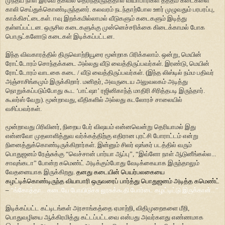
முந்தய நாள் இரவே தகவல் தெரிந்திருந்ததால் வியாபாரிகள் தத்தம் கடைகளை
காலி செய்துக்கொண்டிருந்தனர். கலவரம் நடந்தாற்போல ஊர் முழுவதும் பரபரப்பு,
காக்கிசட்டைகள். ஈவு இறக்கமில்லாமல் வீடுகளும் கடைகளும் இடித்து
தள்ளப்பட்டன. ஒருசில கடைகளுக்கு முன்னெச்சரிக்கை கிடைக்காமல் போக
பொருட்களோடு கடைகள் இடிக்கப்பட்டன.
இந்த விவகாரத்தில் திருவொற்றியூரை மூன்றாக பிரிக்கலாம். ஒன்று, மெயின்
ரோட்டோரம் சொந்தக்கடை அல்லது வீடு வைத்திருப்பவர்கள். இரண்டு, மெயின்
ரோட்டோரம் வாடகை கடை / வீடு வைத்திருப்பவர்கள். (இந்த லிஸ்டில் நம்ம பதிவர்
அஞ்சாசிங்கமும் இருக்கிறார். மனிதர், அவருடைய அலுவலகம் அடித்து
நொறுக்கப்படும்போது கூட ‘பாட்ஷா’ ரஜினிகாந்த் மாதிரி சிரித்தபடி இருந்தார்.
கூலர்ஸ் வேறு). மூன்றாவது, வீதிகளில் அல்லது கடலோரச் சாலையில்
வசிப்பவர்கள்.
மூன்றாவது பிரிவினர், நிறைய பேர் விஷயம் என்னவென்று தெரியாமல் இது
என்னவோ முதலாளித்துவ வர்க்கத்திற்கு எதிரான புரட்சி போராட்டம் என்று
நினைத்துக்கொண்டிருக்கிறார்கள். இன்னும் சிலர் ஷங்கர் படத்தில் வரும்
பொதுஜனம் ரேஞ்சுக்கு “வெச்சான் பார்யா ஆப்பு”, “இவ்ளோ நாள் ஆடுனீங்கல்ல...
சாவுங்கடா” போன்ற கமெண்ட் அடிக்கும்போது வேடிக்கையாக இருந்தாலும்
வேதனையாக இருக்கிறது.
தனது கடையின்
பெயர்பலகையை
கழட்டிக்கொண்டிருந்த வியாபாரி ஒருவரைப் பார்த்து பொதுஜனம் அடித்த கமெண்ட்
–
“ங்கோத்தா... கடையே போயிடுச்சு லூசுக்கூதி போர்டை கழட்டிட்டு இருக்கான்...”
இடிக்கப்பட்ட கட்டிடங்கள் அரசாங்கத்தை ஏமாற்றி, விதிமுறைகளை மீறி,
பொதுவழியை ஆக்கிரமித்து கட்டப்பட்டவை என்பது அவர்களது எண்ணமாக