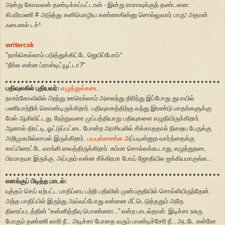
அன்று கோவலன் தண்டிக்கப்பட்டான் - இன்று ராசாவுக்குத் தண்டனை:
கி.வீரமணி
#
அடுத்து
கனிமொழிய கண்ணகின்னு சொல்லுவார் பாரு! அதான்
ஃபைனல் டச்!
writercsk
"
நாங்கெல்லாம் படுத்துக்கிட்டே ஜெயிப்போம்"
"நீங்க என்ன ப்ராஸ்டிட்யூட்டா
?"
பதிவுலகில் புதியவர்:
எழுத்துக்கடை
நாகர்கோவிலில் பிறந்து ஊரெல்லாம் அலைந்து திரிந்து இப்போது துபாயில்
பணியாற்றிக் கொண்டிருக்கிறார். பதிவுலகத்திற்கு வந்து இரண்டு மாதங்களுக்கு
மேல் ஆகிவிட்டது. நேற்றுவரை முப்பத்தியாறு பதிவுகளை எழுதியிருக்கிறார்.
ஆனால் திரட்டி, ஓட்டுப்பட்டை போன்ற அரசியலில் சிக்காததால் நிறைய பேருக்கு
அறிமுகமில்லாமல் இருக்கிறார்.
பயபுள்ளைங்க
அப்படின்னுற வார்த்தைக்கு
காப்பிரைட்டே வாங்கி வைத்திருக்கிறார். சும்மா சொல்லக்கூடாது, எழுத்துநடை
பிரமாதமா இருக்கு. அப்புறம் என்ன சீக்கிரமா போய் ஜோதியில ஐக்கியமாகுங்க...
எனக்குப் பிடித்த பாடல்:
யுத்தம் செய் ஏற்பட்ட பாதிப்பை பற்றி பதிவின் முன்பகுதியில் சொல்லியிருந்தேன்.
அந்த பாதிப்பில் இருந்து அவ்வப்போது என்னை மீட்டெடுத்ததும் அதே
திரைப்படத்தின்
“
கன்னித்தீவு பொண்ணா...
”
என்ற பாடல்தான். இடிச்சா உசுரு
போகும் தண்ணி லாரி நீ... அடிச்சா போதை வரும் பாண்டிச்சேரி நீ... அடடே என்னே