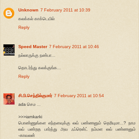
Unknown
7 February 2011 at 10:39
கலக்கல் காக்டெயில்
Reply
Speed Master
7 February 2011 at 10:46
நல்லாருக்கு நண்பா...
தொடர்ந்து கலக்குங்க...
Reply
சி.பி.செந்தில்குமார்
7 February 2011 at 10:54
ada செம ...
>>>iamkarki
பொண்ணுங்க‌ள‌ எந்த‌ள‌வுக்கு ல‌வ் ப‌ண்ண‌னும் தெரியுமா...? நாம‌
ல‌வ் ப‌ண்ற‌த‌ பார்த்து அவ‌ ஃப்ரென்ட் ந‌ம்ம‌ள‌ ல‌வ் ப‌ண்ண‌னும்
-காவ‌ல‌ன்