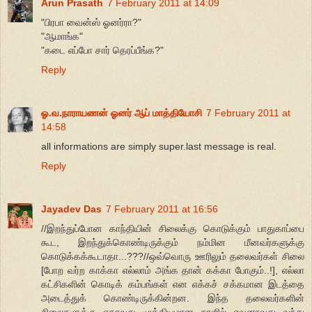
Arun Prasath
7 February 2011 at 14:09
"பிரபா வைன்ஸ் ஓனர்ரா?"
"ஆமாங்க"
"கடை எப்போ சார் தெரப்பீங்க?"
Reply
ஓ.வ.நாராயணன் ஓனர் ஆப் மாத்தியோசி
7 February 2011 at
14:58
all informations are simply super.last message is real.
Reply
Jayadev Das
7 February 2011 at 16:56
//இறந்துப்போன காந்தியின் சிலைக்கு கொடுக்கும் பாதுகாப்பை
கூட, இறந்துக்கொண்டிருக்கும் நம்மின மீனவர்களுக்கு
கொடுக்கக்கூடாதா...???//ஒவ்வொரு ஊரிலும் தலைவர்கள் சிலை
[போற வர்ற காக்கா எல்லாம் அங்க தான் கக்கா போகும்..!], எல்லா
கட்சிகளின் கொடிக் கம்பங்கள் என எக்கச் சக்கமான இடத்தை
அடைத்துக் கொண்டிருக்கின்றன. இந்த தலைவர்களின்
சிலைகளுக்கு ஏதாவது முக்கியமான நாளில் எவனாவது வந்து