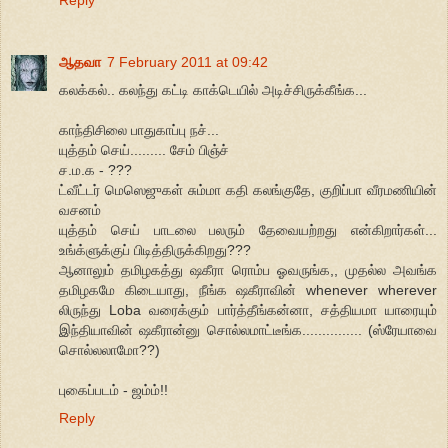
ஆதவா
7 February 2011 at 09:42
கலக்கல்.. கலந்து கட்டி காக்டெயில் அடிச்சிருக்கீங்க...
காந்திசிலை பாதுகாப்பு நச்...
யுத்தம் செய்......... சேம் பிஞ்ச்
ச.ம.க - ???
ட்வீட்டர் மெஸெஜுகள் சும்மா கதி கலங்குதே, குறிப்பா வீரமணியின்
வசனம்
யுத்தம் செய் பாடலை பலரும் தேவையற்றது என்கிறார்கள்...
உங்க்ளுக்குப் பிடித்திருக்கிறது???
ஆனாலும் தமிழகத்து ஷகீரா ரொம்ப ஓவருங்க,, முதல்ல அவங்க
தமிழகமே கிடையாது, நீங்க ஷகீராவின் whenever wherever
லிருந்து Loba வரைக்கும் பார்த்தீங்கன்னா, சத்தியமா யாரையும்
இந்தியாவின் ஷகீரான்னு சொல்லமாட்டீங்க............... (ஸ்ரேயாவை
சொல்லலாமோ??)
புகைப்படம் - ஜம்ம்!!
Reply