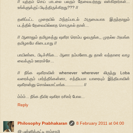
// யுத்தம் செய் பாடலை பலரும் தேவையற்றது என்கிறார்கள்...
உங்க்ளுக்குப் பிடித்திருக்கிறது??? //
தனிப்பட்ட முறையில் அந்தப்பாடல் அருமையாக இருந்தாலும்
படத்தில் தேவையில்லாத சொருகல் தான்...
// ஆனாலும் தமிழகத்து ஷகீரா ரொம்ப ஓவருங்க,, முதல்ல அவங்க
தமிழகமே கிடையாது //
பாயிண்டை பிடிச்சீங்க... ஆனா நம்மளோடது தான் வந்தாரை வாழ
வைக்கும் ஊராச்சே...
// நீங்க ஷகீராவின் whenever wherever லிருந்து Loba
வரைக்கும் பார்த்தீங்கன்னா, சத்தியமா யாரையும் இந்தியாவின்
ஷகீரான்னு சொல்லமாட்டீங்க............... //
ம்ம்ம்... நீங்க தீவிர ஷகிரா ரசிகர் போல...
Reply
Philosophy Prabhakaran
8 February 2011 at 04:00
@ பன்னிக்குட்டி ராம்சாமி