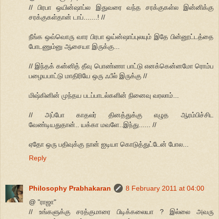
// பிரபா ஒயின்ஷாப்ல இதுவரை வந்த சரக்குகள்ல இன்னிக்கு
சரக்குகள்தான் டாப்.......! //
நீங்க ஒவ்வொரு வார பிரபா ஒய்ன்ஷாப்புலயும் இதே பின்னூட்டத்தை
போடணும்னு ஆசையா இருக்கு...
// இந்தக் கன்னித் தீவு பொண்ணா பாட்டு எனக்கென்னமோ ரொம்ப
பழையபாட்டு மாதிரியே ஒரு ஃபீல் இருக்கு //
மிஷ்கினின் முந்தய படப்பாடல்களின் நினைவு வரலாம்...
// அப்போ காதலர் தினத்துக்கு எழுத ஆரம்பிச்சிட
வேண்டியதுதான்.. யக்கா மவளே..இந்து...... //
ஏதோ ஒரு பதிவுக்கு நான் ஐடியா கொடுத்துட்டேன் போல...
Reply
Philosophy Prabhakaran
8 February 2011 at 04:00
@ "ராஜா"
// உங்களுக்கு சரத்குமாரை பிடிக்கலையா ? இல்லை அவரு