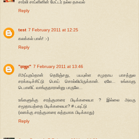
சார்லி சாப்ளினின் மேட்டர் நல்ல தகவல்
Reply
test
7 February 2011 at 12:25
கலக்கல் பாஸ்! :-)
Reply
"ராஜா"
7 February 2011 at 13:46
//அப்புறம்தான் தெரிஞ்சது, பயபுள்ள சமுதாய பாசத்துல
சரக்கடிச்சிட்டு பொய் சொல்லியிருக்கான். ஏலே... உங்காளு
டெபாஸிட் வாங்குதாரான்னு பாருலே...
உங்களுக்கு சரத்குமாரை பிடிக்கலையா ? இல்லை அவரு
சமூதாயத்தை பிடிக்கலையா? # டவுட்டு
(எனக்கு சரத்குமாரை சுத்தமாக பிடிக்காது)
Reply