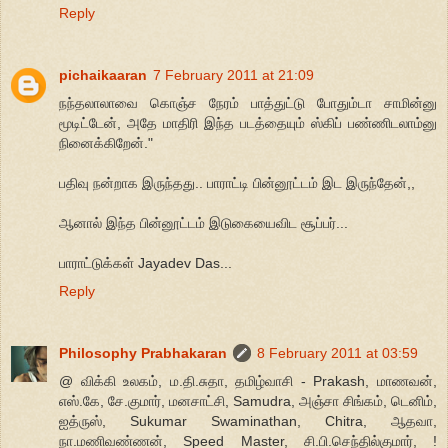
Reply
pichaikaaran
7 February 2011 at 21:09
நந்தலாலாவை கொஞ்ச நேரம் பாத்துட்டு போதும்டா சாமின்னு
மூடிட்டேன், அதே மாதிரி இந்த படத்தையும் ஸ்கிப் பண்ணிடலாம்னு
நினைக்கிறேன்."
பதிவு நன்றாக இருந்தது.. பாராட்டி பின்னூட்டம் இட இருந்தேன்,,
ஆனால் இந்த பின்னூட்டம் இடுகையைவிட சூப்பர்...
பாராட்டுக்கள் Jayadev Das...
Reply
Philosophy Prabhakaran
8 February 2011 at 03:59
@ விக்கி உலகம், ம.தி.சுதா, தமிழ்வாசி - Prakash, மாணவன்,
எஸ்.கே, சே.குமார், மனசாட்சி, Samudra, அஞ்சா சிங்கம், டெனிம்,
ஐத்ருஸ், Sukumar Swaminathan, Chitra, ஆதவா,
நா.மணிவண்ணன், Speed Master, சி.பி.செந்தில்குமார், !