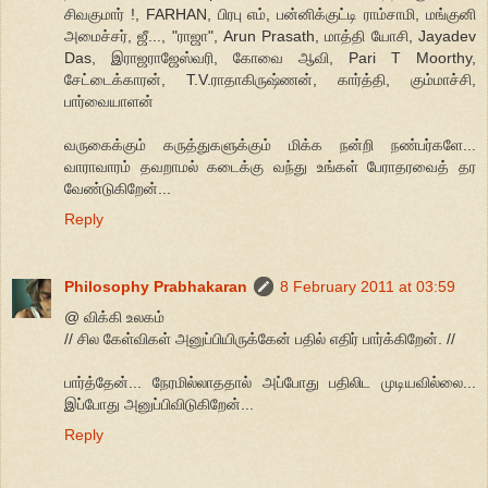
சிவகுமார் !, FARHAN, பிரபு எம், பன்னிக்குட்டி ராம்சாமி, மங்குனி
அமைச்சர், ஜீ..., "ராஜா", Arun Prasath, மாத்தி யோசி, Jayadev
Das, இராஜராஜேஸ்வரி, கோவை ஆவி, Pari T Moorthy,
சேட்டைக்காரன், T.V.ராதாகிருஷ்ணன், கார்த்தி, கும்மாச்சி,
பார்வையாளன்
வருகைக்கும் கருத்துகளுக்கும் மிக்க நன்றி நண்பர்களே...
வாராவாரம் தவறாமல் கடைக்கு வந்து உங்கள் பேராதரவைத் தர
வேண்டுகிறேன்...
Reply
Philosophy Prabhakaran
8 February 2011 at 03:59
@ விக்கி உலகம்
// சில கேள்விகள் அனுப்பியிருக்கேன் பதில் எதிர் பார்க்கிறேன். //
பார்த்தேன்... நேரமில்லாததால் அப்போது பதிலிட முடியவில்லை...
இப்போது அனுப்பிவிடுகிறேன்...
Reply