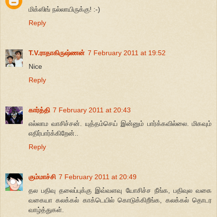
மிக்ஸிங் நல்லாயிருக்கு! :-)
Reply
T.V.ராதாகிருஷ்ணன்
7 February 2011 at 19:52
Nice
Reply
கார்த்தி
7 February 2011 at 20:43
எல்லாம வாசிச்சன். யுத்தம்செய் இன்னும் பார்க்கவில்லை. மிகவும்
எதிர்பார்க்கிறேன்..
Reply
கும்மாச்சி
7 February 2011 at 20:49
தல பதிவு தலைப்புக்கு இவ்வளவு யோசிச்ச நீங்க, பதிவுல வகை
வகையா கலக்கல் காக்டெயில் கொடுக்கிறீங்க, கலக்கல் தொடர
வாழ்த்துகள்.