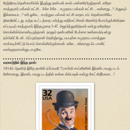
நேற்றிரவு தென்காசியில் இருந்து நண்பன் கால் பண்ணியிருந்தான். ஏதோ
சரத்குமார் மக்கள் கட்சி... ச்சே ச்சே... சமுதாய மக்கள் கட்சி.... என்னது...? அதுவும்
இல்லையா...? சரி ஓகே... சமத்துவ மக்கள் கட்சி மாநாடாம். தென்காசியே
தினறிவிட்டது. வந்த கூட்டத்தை பார்த்து எதிர்கட்சிகள் மிரண்டு போயிருக்கின்றன.
எப்படியும் சரத்குமார் இந்தமுறை 5 சீட் ஜெயித்துவிடுவார் என்று ஏதேதோ
சொல்லிக்கொண்டிருந்தான். நானும் நண்பனின் பேச்சை உண்மையென்று
நம்பிவிட்டேன். அப்புறம்தான் தெரிஞ்சது, பயபுள்ள சமுதாய பாசத்துல
சரக்கடிச்சிட்டு பொய் சொல்லியிருக்கான். ஏலே... உங்காளு டெபாஸிட்
வாங்குதாரான்னு பாருலே...
வரலாற்றில் இந்த நாள்:
1914ம் ஆண்டு இதே நாளில் (பிப்ரவரி 7) சார்லி சாப்ளினின் இரண்டாவது படம்
ரிலீசானது. இரண்டாவது படத்தில் என்ன ஸ்பெஷல் என்று கேட்கிறீர்களா...?