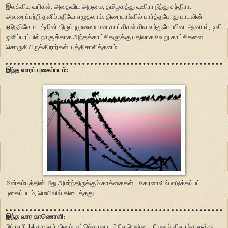
இலக்கிய வரிகள். அதைவிட அருமை, தமிழகத்து ஷகிரா நீத்து சந்திரா.
அவரைப்பற்றி தனிப்பதிவே எழுதலாம். திரையரங்கில் பார்த்தபோது பாடலின்
நடுநடுவே படத்தின் திருப்புமுனையான காட்சிகள் சில வந்துபோயின. ஆனால், டிவி
ஒளிப்பரப்பில் நாசூக்காக அந்தக்காட்சிகளுக்கு பதிலாக வேறு காட்சிகளை
சொருகியிருக்கிறார்கள். புத்திசாலித்தனம்.
இந்த வாரப் புகைப்படம்:
மின்கம்பத்தின் மீது அமர்ந்திருக்கும் காக்கைகள்... கேரளாவில் எடுக்கப்பட்ட
புகைப்படம், மெயிலில் கிடைத்தது...
இந்த வார காணொளி:
பிப்ரவரி 14 காதலர் தினம் மட்டும்தானா...? வேறென்ன... மேலும் விவரங்களுக்கு: