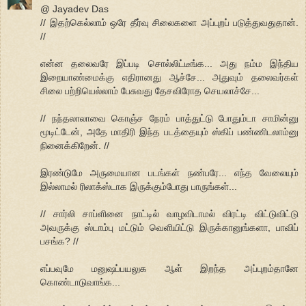
@ Jayadev Das
// இதற்கெல்லாம் ஒரே தீர்வு சிலைகளை அப்புறப் படுத்துவதுதான்.
//
என்ன தலைவரே இப்படி சொல்லிட்டீங்க... அது நம்ம இந்திய
இறையாண்மைக்கு எதிரானது ஆச்சே... அதுவும் தலைவர்கள்
சிலை பற்றியெல்லாம் பேசுவது தேசவிரோத செயலாச்சே...
// நந்தலாலாவை கொஞ்ச நேரம் பாத்துட்டு போதும்டா சாமின்னு
மூடிட்டேன், அதே மாதிரி இந்த படத்தையும் ஸ்கிப் பண்ணிடலாம்னு
நினைக்கிறேன். //
இரண்டுமே அருமையான படங்கள் நண்பரே... எந்த வேலையும்
இல்லாமல் ரிலாக்ஸ்டாக இருக்கும்போது பாருங்கள்...
// சார்லி சாப்ளினை நாட்டில் வாழவிடாமல் விரட்டி விட்டுவிட்டு
அவருக்கு ஸ்டாம்பு மட்டும் வெளியிட்டு இருக்கானுங்களா, பாவிப்
பசங்க? //
எப்பவுமே மனுஷப்பயலுக ஆள் இறந்த அப்புறம்தானே
கொண்டாடுவாங்க...