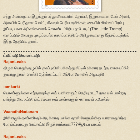
சற்று சின்னதாய் இருக்கும் பந்து வீசுபவரின் தொப்பி, இறுக்கமான மேல் அங்கி,
அளவில் பெரிதான பேன்ட், மிகவும் பெரிய ஷூக்கள், கையில் சின்னப் பிரம்பு
இப்படியான அம்சங்களைக் கொண்ட
“
சிறிய நாடோடி
”
(
The Little Tramp)
எனப்படும் அவரது புகழ்ப்பெற்ற கதாப்பாத்திரம் அறிமுகமானது இந்தப்படத்தில்
இந்த தேதியில் தான்.
ட்வீட் எடு கொண்டாடு:
RajanLeaks
திமுக பொதுக்குழுவில் குசுப்புவின் பக்கத்து சீட்டில் உக்கார நடந்த கைகலப்பில்
துரைமுருகன்
வெற்றி ஆற்க்காட்டார் அப்போலோவில் அனுமதி!
iamkarki
பொண்ணுங்க‌ள‌ எந்த‌ள‌வுக்கு ல‌வ்
ப‌ண்ண‌னும் தெரியுமா...
?
நாம‌ ல‌வ் ப‌ண்ற‌த‌
பார்த்து அவ‌ ஃப்ரென்ட் ந‌ம்ம‌ள‌ ல‌வ் ப‌ண்ண‌னும் -காவ‌ல‌ன் ஃபேன்ஸ்
VaanathiNadanam
இன்னமும் தண்ணி/தம் அடிக்காத பசங்க தான் வேணும்ன்னு யாராவது/எந்த
பேரன்ட்ஸாவது
கேட்டுட்டு இருக்காங்களா
???
#
ஐயோ பாவம்
RajanLeaks