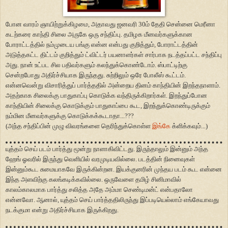
போன வாரம் ஞாயிற்றுக்கிழமை, அதாவது ஜனவரி 30ம் தேதி சென்னை மெரீனா
கடற்கரை காந்தி சிலை அருகே ஒரு சந்திப்பு. தமிழக மீனவர்களுக்கான
போராட்டத்தில் நம்முடைய பங்கு என்ன என்பது குறித்தும், போராட்டத்தின்
அடுத்தகட்ட திட்டம் குறித்தும் ட்விட்டர் பயனாளர்கள் சார்பாக நடத்தப்பட்ட சந்திப்பு
அது. நான் உட்பட சில பதிவர்களும் கலந்துக்கொண்டோம். ஸ்பாட்டிற்கு
சென்றபோது அதிர்ச்சியாக இருந்தது. சுற்றிலும் ஒரே போலீஸ் கூட்டம்.
என்னவென்று விசாரித்துப் பார்த்ததில் அன்றைய தினம் காந்தியின் இறந்தநாளாம்.
அதற்காக சிலைக்கு பாதுகாப்பு கொடுக்க வந்திருக்கிறார்கள். இறந்துப்போன
காந்தியின் சிலைக்கு கொடுக்கும் பாதுகாப்பை கூட, இறந்துக்கொண்டிருக்கும்
நம்மின மீனவர்களுக்கு கொடுக்கக்கூடாதா...???
(அந்த சந்திப்பின் முழு விவரங்களை தெரிந்துக்கொள்ள
இங்கே
க்ளிக்கவும்...)
யுத்தம் செய் படம் பார்த்து மூன்று நாளாகிவிட்டது. இருந்தாலும் இன்னும் அந்த
ஹேங் ஓவரில் இருந்து வெளியில் வரமுடியவில்லை. படத்தின் நினைவுகள்
இன்னும்கூட சுமையாகவே இருக்கின்றன. இயக்குனரின் முந்தய படம் கூட என்னை
இந்த அளவிற்கு கலங்கடிக்கவில்லை. ஒருவேளை தமிழ் சினிமாவில்
காலம்காலமாக பார்த்து சலித்த அதே அம்மா செண்டிமன்ட் என்பதாலோ
என்னவோ. ஆனால், யுத்தம் செய் பார்த்ததிலிருந்து இப்படியெல்லாம் எங்கேயாவது
நடக்குமா என்று அதிர்ச்சியாக இருக்கிறது.