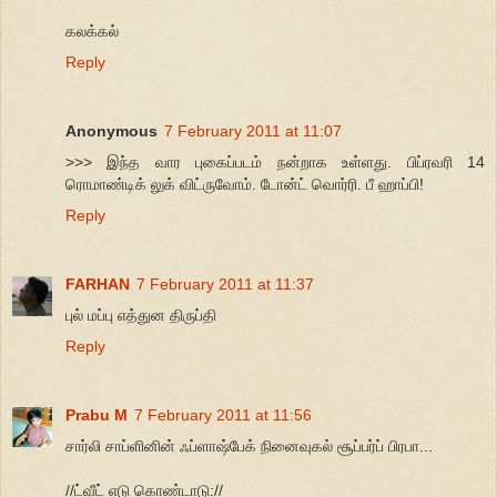
கலக்கல்
Reply
Anonymous
7 February 2011 at 11:07
>>> இந்த வார புகைப்படம் நன்றாக உள்ளது. பிப்ரவரி 14
ரொமாண்டிக் லுக் விட்ருவோம். டோன்ட் வொர்ரி. பீ ஹாப்பி!
Reply
FARHAN
7 February 2011 at 11:37
புல் மப்பு எத்துன திருப்தி
Reply
Prabu M
7 February 2011 at 11:56
சார்லி சாப்ளினின் ஃப்ளாஷ்பேக் நினைவுகல் சூப்பர்ப் பிரபா...
//ட்வீட் எடு கொண்டாடு://