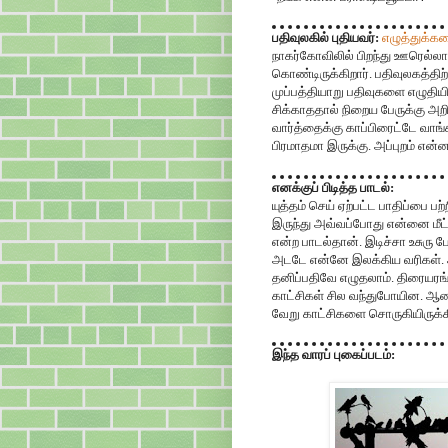
பதிவுலகில் புதியவர்:
எழுத்துக்க
நாகர்கோவிலில் பிறந்து ஊரெல்லாம
கொண்டிருக்கிறார். பதிவுலகத்திற
முப்பத்தியாறு பதிவுகளை எழுதியி
சிக்காததால் நிறைய பேருக்கு அறி
வார்த்தைக்கு காப்பிரைட்டே வாங்
பிரமாதமா இருக்கு. அப்புறம் என்
எனக்குப் பிடித்த பாடல்:
யுத்தம் செய் ஏற்பட்ட பாதிப்பை பற
இருந்து அவ்வப்போது என்னை மீட
என்ற பாடல்தான். இடிச்சா உசுரு ப
அடடே என்னே இலக்கிய வரிகள். அ
தனிப்பதிவே எழுதலாம். திரையரங்
காட்சிகள் சில வந்துபோயின. ஆனால
வேறு காட்சிகளை சொருகியிருக்கிற
இந்த வாரப் புகைப்படம்: