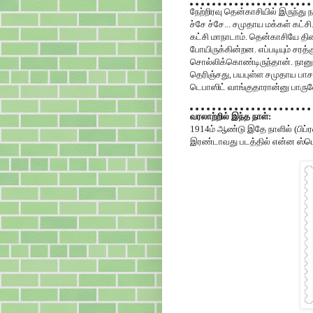
நேற்றிரவு தென்காசியில் இருந்து 
ச்சே ச்சே... சமுதாய மக்கள் கட்சி
கட்சி மாநாடாம். தென்காசியே தினற
போயிருக்கின்றன. எப்படியும் சரத
சொல்லிக்கொண்டிருந்தான். நானும
தெரிஞ்சது, பயபுள்ள சமுதாய பாசத
டெபாஸிட் வாங்குதாரான்னு பாருலே
வரலாற்றில் இந்த நாள்:
1914ம் ஆண்டு இதே நாளில் (பிப்ர
இரண்டாவது படத்தில் என்ன ஸ்பெஷ