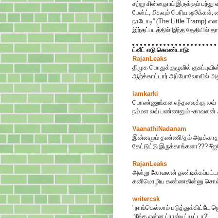
சற்று சின்னதாய் இருக்கும் பந்த
பேன்ட், மிகவும் பெரிய ஷூக்கள்
நாடோடி
”
(
The Little Tramp)
எனப
இந்தப்படத்தில் இந்த தேதியில் தா
ட்வீட் எடு கொண்டாடு:
RajanLeaks
திமுக பொதுக்குழுவில் குசுப்புவின
ஆற்க்காட்டார் அப்போலோவில் அ
iamkarki
பொண்ணுங்க‌ள‌ எந்த‌ள‌வுக்கு ல‌வ்
ந‌ம்ம‌ள‌ ல‌வ் ப‌ண்ண‌னும் -காவ‌ல‌ன
VaanathiNadanam
இன்னமும் தண்ணி/தம் அடிக்காத
கேட்டுட்டு இருக்காங்களா
???
#
ஐ
RajanLeaks
அன்று கோவலன் தண்டிக்கப்பட்டா
கனிமொழிய கண்ணகின்னு சொல்லு
writercsk
"
நாங்கெல்லாம் படுத்துக்கிட்டே ஜ
"நீங்க என்ன ப்ராஸ்டிட்யூட்டா
?"