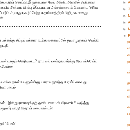
ு வீசுபவரின் தொப்பி, இறுக்கமான மேல் அங்கி, அளவில் பெரிதான
►
, கையில் சின்னப் பிரம்பு இப்படியான அம்சங்களைக் கொண்ட
“
சிறிய
►
்படும் அவரது புகழ்ப்பெற்ற கதாப்பாத்திரம் அறிமுகமானது
►
ன்.
►
A
►
▼
F
் பக்கத்து சீட்டில் உக்கார நடந்த கைகலப்பில் துரைமுருகன்
வெற்றி
ந
னுமதி!
ப
வ
ப‌ண்ண‌னும் தெரியுமா...
?
நாம‌ ல‌வ் ப‌ண்ற‌த‌ பார்த்து அவ‌ ஃப்ரென்ட்
ந
் ஃபேன்ஸ்
ப
 பசங்க தான் வேணும்ன்னு யாராவது/எந்த பேரன்ட்ஸாவது
ந
யோ பாவம்
ந
ப
ன் - இன்று ராசாவுக்குத் தண்டனை: கி.வீரமணி
#
அடுத்து
க
வார் பாரு! அதான் ஃபைனல் டச்!
ட
ெயிப்போம்"
ந