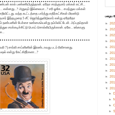
நண்பன் கால் பண்ணியிருந்தான். ஏதோ சரத்குமார் மக்கள் கட்சி...
.... என்னது...? அதுவும் இல்லையா...? சரி ஓகே... சமத்துவ மக்கள்
ிவிட்டது. வந்த கூட்டத்தை பார்த்து எதிர்கட்சிகள் மிரண்டு
பழைய பே
்குமார் இந்தமுறை 5 சீட் ஜெயித்துவிடுவார் என்று ஏதேதோ
் நண்பனின் பேச்சை உண்மையென்று நம்பிவிட்டேன். அப்புறம்தான்
►
20
்துல சரக்கடிச்சிட்டு பொய் சொல்லியிருக்கான். ஏலே... உங்காளு
►
20
...
►
20
►
20
►
20
வரி 7) சார்லி சாப்ளினின் இரண்டாவது படம் ரிலீசானது.
ல் என்று கேட்கிறீர்களா...?
►
20
►
20
►
20
►
20
►
20
►
20
▼
20
►
►
►
O
►