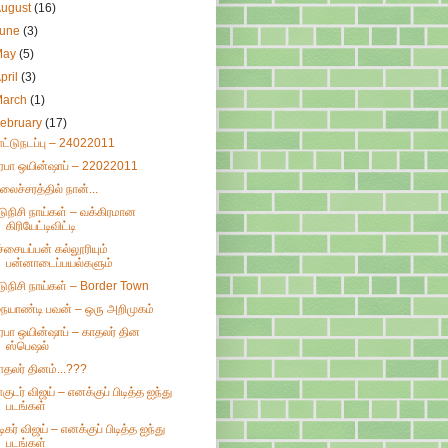
August
(16)
June
(3)
May
(5)
pril
(3)
March
(1)
ebruary
(17)
ாட்டுநடப்பு – 24022011
ிரபா ஒயின்ஷாப் – 22022011
லைச்சரத்தில் நான்...
டுநிசி நாய்கள் – வக்கிரமான
கிரியேட்டிவிட்டி
ச்சையப்பன் கல்லூரியும்
பன்னாடைப்பயல்களும்
டுநிசி நாய்கள் – Border Town
ையாண்டி பவன் – ஒரு அறிமுகம்
ிரபா ஒயின்ஷாப் – காதலர் தின
ஸ்பெஷல்
ாதலர் தினம்...???
ாகுடர் விஜய் – எனக்குப் பிடித்த ஐந்து
படங்கள்
டிகர் விஜய் – எனக்குப் பிடித்த ஐந்து
படங்கள்