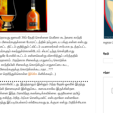
அதாவது ஜனவரி 30ம் தேதி சென்னை மெரீனா கடற்கரை காந்தி
ழக மீனவர்களுக்கான போராட்டத்தில் நம்முடைய பங்கு என்ன என்பது
சுஜாதா
கட்ட திட்டம் குறித்தும் ட்விட்டர் பயனாளர்கள் சார்பாக நடத்தப்பட்ட
பதிவர்களும் கலந்துக்கொண்டோம். ஸ்பாட்டிற்கு சென்றபோது
தேடு
் ஒரே போலீஸ் கூட்டம். என்னவென்று விசாரித்துப் பார்த்ததில்
தநாளாம். அதற்காக சிலைக்கு பாதுகாப்பு கொடுக்க
ன காந்தியின் சிலைக்கு கொடுக்கும் பாதுகாப்பை கூட,
 மீனவர்களுக்கு கொடுக்கக்கூடாதா...???
சந்தா
களை தெரிந்துக்கொள்ள
இங்கே
க்ளிக்கவும்...)
று நாளாகிவிட்டது. இருந்தாலும் இன்னும் அந்த ஹேங் ஓவரில் இருந்து
தின் நினைவுகள் இன்னும்கூட சுமையாகவே இருக்கின்றன.
என்னை இந்த அளவிற்கு கலங்கடிக்கவில்லை. ஒருவேளை தமிழ்
த்து சலித்த அதே அம்மா செண்டிமன்ட் என்பதாலோ என்னவோ.
ிருந்து இப்படியெல்லாம் எங்கேயாவது நடக்குமா என்று அதிர்ச்சியாக