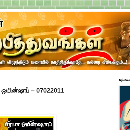
அங்கீகா
ா ஒயின்ஷாப் – 07022011