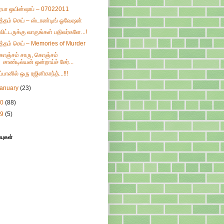
ிரபா ஒயின்ஷாப் – 07022011
ுத்தம் செய் – ஸ்டாண்டிங் ஓவேஷன்
்விட்டருக்கு வாருங்கள் பதிவர்களே...!
ுத்தம் செய் – Memories of Murder
ொஞ்சம் சாரு, கொஞ்சம்
சாண்டில்யன் ஒன்றாய்ச் சேர்...
ப்பானில் ஒரு ரஜினிகாந்த்...!!!
January
(23)
10
(88)
09
(5)
்புகள்