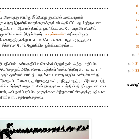
ப
டை
ய
் அலைந்து திரிந்து இப்போது துபாயில் பணியாற்றிக்
ட
்கு வந்து இரண்டு மாதங்களுக்கு மேல் ஆகிவிட்டது. நேற்றுவரை
ய
ருக்கிறார். ஆனால் திரட்டி, ஓட்டுப்பட்டை போன்ற அரசியலில்
முகமில்லாமல் இருக்கிறார்.
பயபுள்ளைங்க
அப்படின்னுற
க
கி வைத்திருக்கிறார். சும்மா சொல்லக்கூடாது, எழுத்துநடை
ன சீக்கிரமா போய் ஜோதியில ஐக்கியமாகுங்க...
ஜ
►
்றி பதிவின் முன்பகுதியில் சொல்லியிருந்தேன். அந்த பாதிப்பில்
►
20
்டெடுத்ததும் அதே திரைப்படத்தின்
“
கன்னித்தீவு பொண்ணா...
”
►
20
ோகும் தண்ணி லாரி நீ... அடிச்சா போதை வரும் பாண்டிச்சேரி நீ...
தைவிட அருமை, தமிழகத்து ஷகிரா நீத்து சந்திரா. அவரைப்பற்றி
உடன்பிறப
கில் பார்த்தபோது பாடலின் நடுநடுவே படத்தின் திருப்புமுனையான
், டிவி ஒளிப்பரப்பில் நாசூக்காக அந்தக்காட்சிகளுக்கு பதிலாக
ார்கள். புத்திசாலித்தனம்.