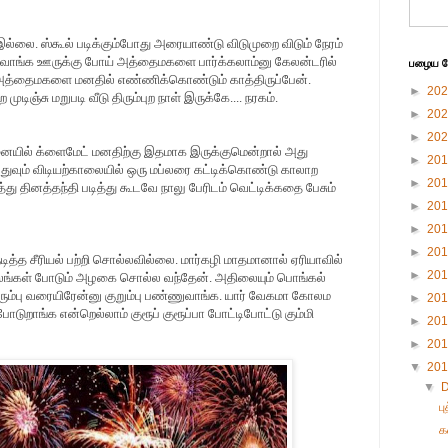
்லை. ஸ்கூல் படிக்கும்போது அரையாண்டு விடுமுறை விடும் நேரம்
விடுவாங்க ஊருக்கு போய் அத்தைமகளை பார்க்கலாம்னு கேலன்டரில்
பழைய பே
த்தைமகளை மனதில் எண்ணிக்கொண்டும் காத்திருப்பேன்.
►
20
ிஞ்சு மறுபடி வீடு திரும்புற நாள் இருக்கே.... நரகம்.
►
20
►
20
னையில் க்ளைமேட் மனதிற்கு இதமாக இருக்குமென்றால் அது
►
20
 அதுவும் விடியற்காலையில் ஒரு மப்லரை கட்டிக்கொண்டு காலாற
►
20
்து தினத்தந்தி படித்து கூடவே நாலு பேரிடம் வெட்டிக்கதை பேசும்
►
20
►
20
►
20
த்த சீரியல் பற்றி சொல்லவில்லை. மார்கழி மாதமானால் ஏரியாவில்
►
20
ோலங்கள் போடும் அழகை சொல்ல வந்தேன். அதிலையும் பொங்கல்
ம்பு வரையிரேன்னு குறும்பு பண்ணுவாங்க. யார் வேகமா கோலம
►
20
ுறாங்க என்றெல்லாம் குரூப் குரூப்பா போட்டிபோட்டு கும்மி
►
20
►
20
▼
20
▼
ப
க