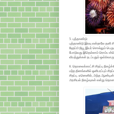
5. புத்தாண்டு:
புத்தாண்டு இரவு என்றாலே தனி ச
ஹேப்பி நியூ இயர் சொல்லும் பெருமக
போடுவது இதெல்லாம் ரொம்ப ஸ்ப
விபத்துக்கள் நடப்பதும் ஒவ்வொரு
6. தொலைக்காட்சி சிறப்பு நிகழ்ச்
மற்ற தினங்களில் ஒளிபரப்பும் சிறப
சிறப்பு. ஏனெனில், அந்த ஆண்டின் 
அரசியல் நிகழ்வுகள் என்று தொல