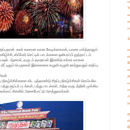
ப
T
க
க
ம
3
ிறப்புதான். கலர் கலரான வான வேடிக்கைகள், யாரை பார்த்தாலும்
எ
ிழ்ச்சி, ஸ்பீக்கர் செட்டில் பாடல்களை ஒலிபரப்பி குத்தாட்டம்
ஏ
ெஷல். ஆனால், வருடம் தவறாமல் இரண்டு சக்கர வாகன
I
 வீட்டிலும் பெருசுகள் இளசுகளை கழுவி கழுவி ஊற்றுவதும் கடுப்பு.
எ
சிகள்
ச
்பு நிகழ்ச்சிக்களை விட புத்தாண்டு சிறப்பு நிகழ்ச்சிகள் ரொம்பவே
வ
பத்து சூப்பர் படங்கள், பத்து பாடல்கள், அந்த வருடத்தின் முக்கிய
ம
ைக்காட்சிகளில் அசைபோட்டு அசத்துவார்கள்.
அ
ந
ச
எ
B