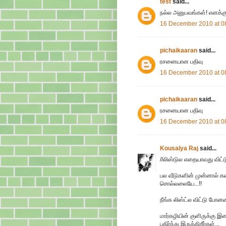
test
said...
நல்ல அனுபவங்கள்! எனக்கும் 
16 December 2010 at 0
pichaikaaran
said...
ரசனையான பதிவு
16 December 2010 at 0
pichaikaaran
said...
ரசனையான பதிவு
16 December 2010 at 0
Kousalya Raj
said...
//லிஸ்டுல எதையாவது விட்ட
பல வீடுகளின் முன்னால் கண் 
சொல்லலையே...!!
நீங்க லிஸ்ட்ல விட்டு போ
மார்கழியின் குளிருக்கு
பகிர்ந்து இருக்கிறீர்கள்...