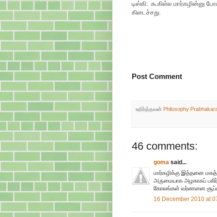
டிஸ்கி: கூகிள்ல மார்கழின்னு 
கிடைச்சது.
Post Comment
உதிர்த்தவன்
Philosophy Prabhakar
46 comments:
goma
said...
மார்கழிக்கு இத்தனை மகத்
அருமையாக அழகாகப் பகிர்ந்
கோலங்கள் வர்ணனை சூப்ப
16 December 2010 at 0