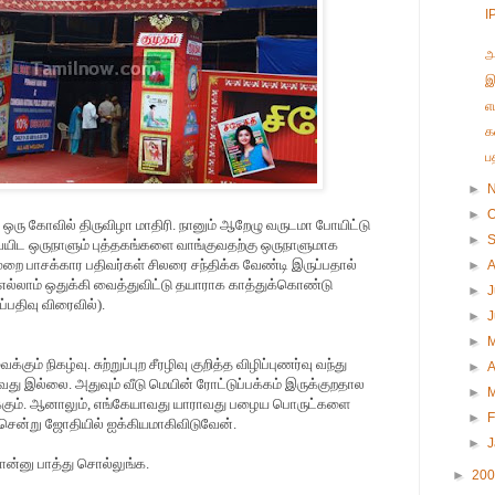
I
அ
இ
எ
க
ப
►
►
O
ு ஒரு கோவில் திருவிழா மாதிரி. நானும் ஆறேழு வருடமா போயிட்டு
►
ையிட ஒருநாளும் புத்தகங்களை வாங்குவதற்கு ஒருநாளுமாக
றை பாசக்கார பதிவர்கள் சிலரை சந்திக்க வேண்டி இருப்பதால்
►
லாம் ஒதுக்கி வைத்துவிட்டு தயாராக காத்துக்கொண்டு
►
J
்பதிவு விரைவில்).
►
►
ும் நிகழ்வு. சுற்றுப்புற சீரழிவு குறித்த விழிப்புணர்வு வந்து
►
A
இல்லை. அதுவும் வீடு மெயின் ரோட்டுப்பக்கம் இருக்குறதால
►
கும். ஆனாலும், எங்கேயாவது யாராவது பழைய பொருட்களை
►
F
் சென்று ஜோதியில் ஐக்கியமாகிவிடுவேன்.
►
ான்னு பாத்து சொல்லுங்க.
►
20