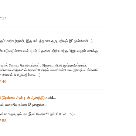
7:37
மாதம் மார்கழிதான், இது சம்பந்தமாக ஒரு பதிவும் இட்டுள்ளேன் :-)
டாடுவதில்லை என்பதால் அதனை பற்றிய எந்த அனுபவமும் எனக்கு
்தான் கோலம் போடுவார்கள், அதுகூட வீட்டு முற்றத்தில்தான்,
 முன்னால் வீதிகளில் கோலம்போடும் பெண்கள்போல (திரைப்படங்களில்
ும் கோலம் போடுவதில்லை ;-(
7:46
 (நெல்லை அன்புடன் ஆனந்தி)
said...
் எல்லாமே நல்லா இருக்குங்க...
ன பிறகு, நம்பாம இருப்பேனா?? நம்பிட்டேன்... :-))
7:58