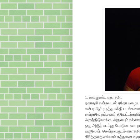
1. வைகுண்ட ஏகாதசி:
ஏகாதசி என்றவுடன் ஏதோ பழைய பா
என்.டி.ஆர் நடித்த பக்தி படங்கள
என்றாலே நம்ம ஊர் தியேட்டர்களில்
அசத்திடுவாங்க. அதுலயும் எல்லாரைய
ஒரு அஜித் படம்னு போடுவாங்க. ந
வருவேன். சென்ற வருடம் ஏகாதசி அ
சிரித்ததை எல்லாம் எத்தனை வரு