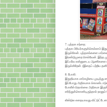
7. புத்தக சந்தை:
புத்தக பிரியர்களுக்கெல்லாம் இத
இருக்கேன். புத்தகங்களை பார்வ
இரண்டுமுறை செல்வேன். இந்த மு
இப்பவே என்னுடைய ஆணிகளை எல்
இருக்கிறேன். (இதைப் பற்றிய தனிப
8. போகி:
இறுதியாக மார்கழியை முடித்து வைக்க
இப்போது அதிகமாக கொண்டாடுவது 
போலீஸ் தொல்லை அதிகமா இருக்
எரித்துக்கொண்டிருந்தால் நானும
லிஸ்டுல எதையாவது விட்டுட்டேன