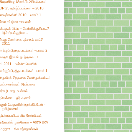
திவுலகிற்கு இரண்டு அறிவிப்புகள்
OP 25 தமிழ்ப்படங்கள் – 2010
னவுக்கன்னி 2010 – பாகம் 1
ல்லா கட்டுமா காவலன்
ன்மதன் அம்பு – கேள்விக்குறியா..?
ஆச்சர்யக்குறியா...
4வது சென்னை புத்தகக் காட்சி
2011
னக்குப் பிடித்த பாடல்கள் - பாகம் 2
காதசி இரவில் நடந்தவை...!
PL 2011 – உள்ளே வெளியே
னக்குப் பிடித்த பாடல்கள் - பாகம் 1
ித்துவின் சிந்தனை மொத்துக்கள்...!
குப்பறைக்குள் அலப்பறை
ார்கழி மாத மயக்கம்
லெக்ஸா – ஓர் அலசல்
ானும் கோதாவில் இறங்கிட்டேன் -
தமிழ்மணம்
ூப்பர்ஸ்டாரிடம் சில கேள்விகள்
ந்திரனின் முன்னோடி – Astro Boy
logger – சில சந்தேகங்கள்