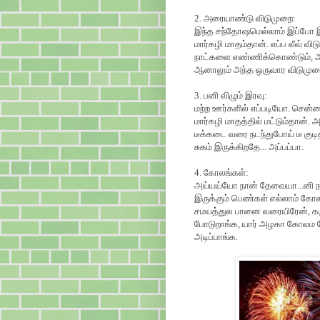
2. அரையாண்டு விடுமுறை:
இந்த சந்தோஷமெல்லாம் இப்போ இல
மார்கழி மாதம்தான். எப்ப லீவ் 
நாட்களை எண்ணிக்கொண்டும், அ
ஆனாலும் அந்த ஒருவார விடுமுறை முட
3. பனி விழும் இரவு:
மற்ற ஊர்களில் எப்படியோ. சென்
மார்கழி மாதத்தில் மட்டும்தான்.
டீக்கடை வரை நடந்துபோய் டீ குடித
சுகம் இருக்கிறதே... அப்பப்பா.
4. கோலங்கள்:
அய்யய்யோ நான் தேவையா...னி நடி
இருக்கும் பெண்கள் எல்லாம் க
சமயத்துல பானை வரையிரேன், கரு
போடுறாங்க, யார் அழகா கோலம போட
அடிப்பாங்க.