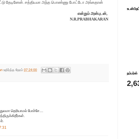
போட்டு தேடினேன். சத்தியமா அந்த பொண்ணு போட்டோ அங்கதான்
உடன்பிறப
என்றும் அன்புடன்,
N.R.PRABHAKARAN
an
உதிர்த்த நேரம்
07:24:00
நம்பர்ஸ்
2,6
துவமா தெரியாமல் போச்சே....
திருக்கிறீர்கள்.
ர்.
7:31