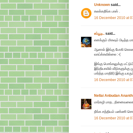
Unknown
said...
கலக்கறீங்க பாஸ் .
16 December 2010 at 0
எப்பூடி..
said...
எனக்கும் மிகவும் பிடித்த 
ஆனால் இங்கு போகி கொண்
வாய்க்கவில்லை :-(
இங்கு பொங்கலுக்கு மட்டும
இந்தியாவில் வீடுகளுக்கு
பார்த்த மாதிரி) இங்கு யார
16 December 2010 at 0
Nellai Anbudan Ananthi
மார்கழி மாத...நினைவலைகள
நீங்க சத்தியம் பண்ணி சொன்
16 December 2010 at 0