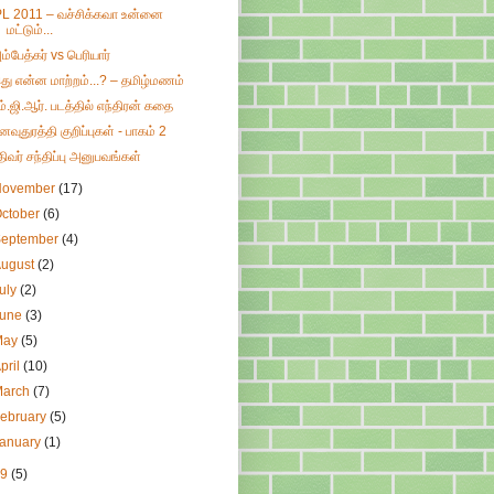
PL 2011 – வச்சிக்கவா உன்னை
மட்டும்...
ம்பேத்கர் vs பெரியார்
து என்ன மாற்றம்...? – தமிழ்மணம்
ம்.ஜி.ஆர். படத்தில் எந்திரன் கதை
னவுதுரத்தி குறிப்புகள் - பாகம் 2
திவர் சந்திப்பு அனுபவங்கள்
November
(17)
ctober
(6)
September
(4)
August
(2)
uly
(2)
June
(3)
May
(5)
pril
(10)
March
(7)
ebruary
(5)
January
(1)
09
(5)