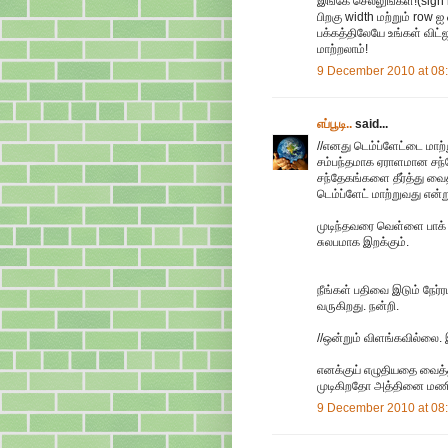
இங்கே செல்லுங்கள்!(sign 
பிறகு width மற்றும் row ஐ
பக்கத்திலேயே உங்கள் விட்ஜ
மாற்றலாம்!
9 December 2010 at 08
எப்பூடி..
said...
//எனது டெம்ப்ளேட்டை மாற்
சம்பந்தமாக ஏராளமான சந்
சந்தேகங்களை தீர்த்து வைத
டெம்ப்ளேட் மாற்றுவது என்ற
முடிந்தவரை வெள்ளை பாக் ரவ
சுலபமாக இறக்கும்.
நீங்கள் பதிவை இடும் நேர்
வருகிறது. நன்றி.
//ஒன்றும் விளங்கவில்லை. 
எனக்குய் எழுதியதை வைத்
முடிகிறதோ அத்தினை மணிக்
9 December 2010 at 08