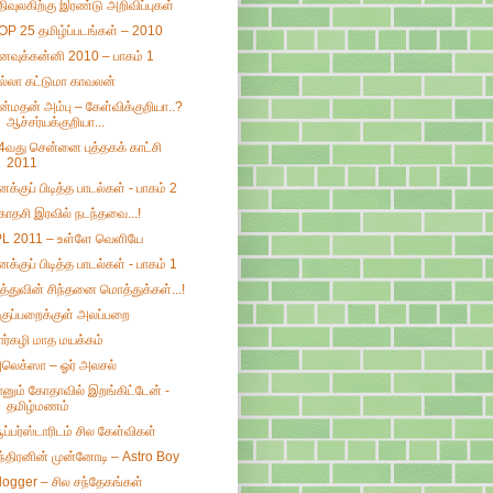
திவுலகிற்கு இரண்டு அறிவிப்புகள்
OP 25 தமிழ்ப்படங்கள் – 2010
னவுக்கன்னி 2010 – பாகம் 1
ல்லா கட்டுமா காவலன்
ன்மதன் அம்பு – கேள்விக்குறியா..?
ஆச்சர்யக்குறியா...
4வது சென்னை புத்தகக் காட்சி
2011
னக்குப் பிடித்த பாடல்கள் - பாகம் 2
காதசி இரவில் நடந்தவை...!
PL 2011 – உள்ளே வெளியே
னக்குப் பிடித்த பாடல்கள் - பாகம் 1
ித்துவின் சிந்தனை மொத்துக்கள்...!
குப்பறைக்குள் அலப்பறை
ார்கழி மாத மயக்கம்
லெக்ஸா – ஓர் அலசல்
ானும் கோதாவில் இறங்கிட்டேன் -
தமிழ்மணம்
ூப்பர்ஸ்டாரிடம் சில கேள்விகள்
ந்திரனின் முன்னோடி – Astro Boy
logger – சில சந்தேகங்கள்