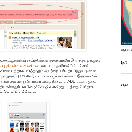
சுஜாதா
?
ம் வலைப்பூக்களின் எண்ணிக்கை குறைவாகவே இருந்தது. ஒருமுறை
தேடு
ைப்பூக்களின் எண்ணிக்கை
யை பார்த்து மிரண்டு போனேன்.
வினை புதிதாக பார்த்தாலும் அவற்றை பின்தொடர்ந்துவிடுவேன்.
னூறுக்கும் (329) மேற்பட்ட வலைப்பூக்கள் உள்ளன. இந்நிலையில்
தளங்களை எனது பிளாக்கர் பக்கத்தில் உள்ள
ADD
பட்டன் மூலம்
சந்தா
ில் உள்ளதுபோல பிழைச்செய்தி வருகிறது. படத்தை பெரிதாக
விண்டோவில் பார்க்கவும்.