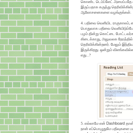
கொண்ட டெம்ப்ளேட் அமைப்பதே வி
இருப்பதாக கருத்து தெரிவிக்கின்ற
ஆலோசனைகளை வழங்குங்கள்.
4. பதிவை வெளியிட ராகுகாலம், எ
பொதுவாக பதிவை வெளியிடும்போது
பழம் தின்று கொட்டை போட்டவர்கள
கிடைக்காது, அலுவலக நேரத்தில்
தெரிவிக்கின்றனர். மேலும் இந்தி
இருக்கிறது. ஒன்றும் விளங்கவில
எது...?
5. எல்லாமே என்
Dashboard
தான்
நான் எப்பொழுதுமே பதிவுகளை பட