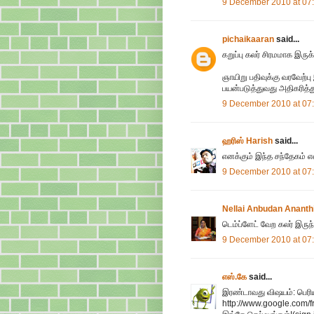
9 December 2010 at 07
pichaikaaran
said...
கறுப்பு கலர் சிரமமாக இருக
ஞாயிறு பதிவுக்கு வரவேற்பு
பயன்படுத்துவது அதிகரித்த
9 December 2010 at 07
ஹரிஸ் Harish
said...
எனக்கும் இந்த சந்தேகம் எல
9 December 2010 at 07
Nellai Anbudan Ananthi
டெம்ப்ளேட் வேற கலர் இருந்த
9 December 2010 at 07
எஸ்.கே
said...
இரண்டாவது விஷயம்: பெரிய
http://www.google.com/f