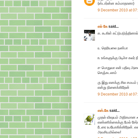
(ஸ்டார்ன்ன சும்மாதானா)
9 December 2010 at 07
எல் கே
said...
௧. கூகிள் கட்டுபடுத்தினா
௨ தெரியலை நண்பா
௩ உங்களுக்கு பிடிச்ச கலர்
௪ பொதுவா என் பதிவு அனை
செஞ்சுடலாம்
௫ இது எனக்கு சில சமயம் நட
என்று நினைக்கிறேன்
9 December 2010 at 07
எஸ்.கே
said...
முதல் விஷயம் அதிகமான ஃபா
எண்ணிக்கைக்கு மேல் சேர்
ரீடரை உபயோகிக்கிறேன். 
அவசியமில்லை!