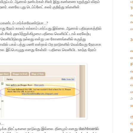
ருப்பம். ஆனால் நண்பர்கள் சிலர் இது கண்ணை உறுத்தும் விதம்
ப
னர். எனவே புது டெம்ப்ளேட் கலர் குறித்து உங்களின்
T
க
க
மகண்டம் பார்க்கவேண்டுமா...?
 நேரம் காலம் எல்லாம் பார்ப்பது இல்லை. ஆனால் பதிவுலகத்தில்
ம
் சிலர் ஞாயிற்றுக்கிழமை பதிவை வெளியிட்டால் வரவேற்பு
 வெளியிடுவது நல்லது என்று பல கோணங்களில் கருத்து
3
யாவில் பகல் பத்து மணி என்றால் பிற நாடுகளில் வெவ்வேறு நேரமாக
்லை. இப்பொழுது எனது கேள்வி - பதிவை வெளியிட உகந்த நேரம்
எ
ஏ
I
எ
ச
வ
ம
அ
ந
ச
...
எ
ிக்க திரட்டிகளை நாடுவது இல்லை. தினமும் எனது
dashboard
ல்
B