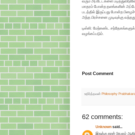
வரும் அப்டேட்களை படித்துவிடுவே
மாதரம் போன்ற தளங்களின் அப்டேட்
படத்தில் இருப்பது போன்ற பிழைச
அந்த பிரச்சனை முடிவுக்கு வந்தது.
டிஸ்கி: மேற்கண்ட சந்தேகங்களுக
வழங்கப்படும்.
Post Comment
உதிர்த்தவன்
Philosophy Prabhakar
62 comments:
Unknown
said...
இதுக்கு தான் பிரபலம் ஆக