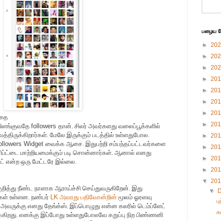
பழைய பே
►
20
►
20
►
20
►
20
►
20
►
20
►
20
ாதை
►
20
விளங்குவதே
followers
தான். சிலர் அவர்களது வலைப்பூக்களில்
்திருக்கிறார்கள். மேலே இருக்கும் படத்தில் உள்ளதுபோல.
►
20
ollowers Widget
வைக்க ஆசை. இதுபற்றி சம்பந்தப்பட்டவர்களை
►
20
ரிப்ட்டை மாற்றியமைக்கும் படி சொன்னார்கள். ஆனால் எனது
►
20
ப்ட் என்ற ஒரு மேட்டரே இல்லை.
►
20
▼
20
ுறித்து நீண்ட நாளாக ஆராய்ச்சி செய்துவருகிறேன். இது
▼
கள் உள்ளன. நண்பர்
LK
அவரது பதிவோன்றின்
மூலம் ஓரளவு
ப
. அவருக்கு எனது தேங்க்ஸ். இப்பொழுது என்ன கலரில் டெம்ப்ளேட்
க
க்கிறது. எனக்கு இப்போது உள்ளதுபோலவே கறுப்பு நிற பிண்ணனி