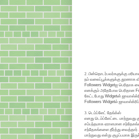
2. பின்தொடர்பவர்களுக்கு மரிய
நம் வலைப்பூக்களுக்கு தூணாக 
Followers Widget
ஐ பெரிதாக வைத
எனக்கும் அதேபோல பெரிதான
F
கேட்டபோது
Widget
ன் ஜாவாஸ்க்
Followers Widget
ல் ஜாவாஸ்க்ரி
3. டெம்ப்ளேட் தேங்க்ஸ்
எனது டெம்ப்ளேட்டை மாற்றுவது க
சம்பந்தமாக ஏராளமான சந்தேகங்
சந்தேகங்களை தீர்த்து வைத்தார்
மாற்றுவது என்று குழப்பமாக இரு