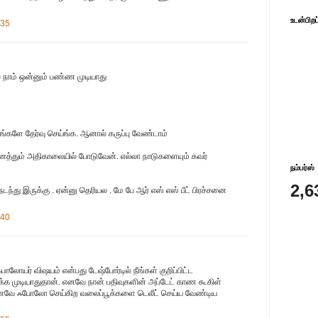
உடன்பிறப
:35
ல் நாம் ஒன்னும் பண்ண முடியாது
 நீங்களே தேர்வு செய்ங்க. ஆனால் கருப்பு வேண்டாம்
த்தும் அதிகாலையில் போடுவேன். எல்லா நாடுகளையும் கவர்
நம்பர்ஸ்
2,6
ந்து இருக்கு . ஏன்னு தெரியல . மே பே ஆர் எஸ் எஸ் பீட் பிரச்சனை
:40
லோயர் விஷயம் என்பது டேஷ்போர்டில் நீங்கள் குறிப்பிட்ட
க்க முடியாதுதான். எனவே நான் பதிவுகளின் அப்டேட் காண கூகிள்
எனவே ஃபோலோ செய்கிற வலைப்பூக்களை டெலீட் செய்ய வேண்டிய