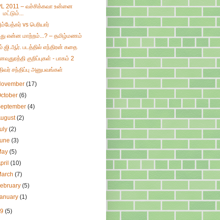
PL 2011 – வச்சிக்கவா உன்னை
மட்டும்...
ம்பேத்கர் vs பெரியார்
து என்ன மாற்றம்...? – தமிழ்மணம்
ம்.ஜி.ஆர். படத்தில் எந்திரன் கதை
னவுதுரத்தி குறிப்புகள் - பாகம் 2
திவர் சந்திப்பு அனுபவங்கள்
November
(17)
ctober
(6)
September
(4)
August
(2)
uly
(2)
June
(3)
May
(5)
pril
(10)
March
(7)
ebruary
(5)
January
(1)
09
(5)