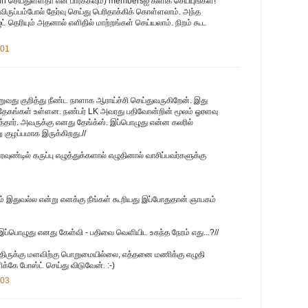
in செய்துள்ளதா என பார்க்கவும்) membersஐ கிளிக் செய்யுங்கள்!
 விருப்பம்போல் தேர்வு செய்து பெரிதாக்கிக் கொள்ளலாம். அந்த
ட் தெரியும் அதனால் எளிதில் மாற்றங்கள் செய்யலாம். நிறம் கூட
:01
றுவது குறித்து நீண்ட நாளாக ஆராய்ச்சி செய்துவருகிறேன். இது
தேகங்கள் உள்ளன. நண்பர் LK அவரது பதிவோன்றின் மூலம் ஓரளவு
்தார். அவருக்கு எனது தேங்க்ஸ். இப்பொழுது என்ன கலரில்
ு குழப்பமாக இருக்கிறது.//
ுண்டில் கருப்பு எழுத்துக்களால் எழுதினால் வாசிப்பவர்களுக்கு
ரம் இதுவல்ல என்று எனக்கு நீங்கள் கூறியது இப்போதுதான் ஞாபகம்
இப்பொழுது எனது கேள்வி - பதிவை வெளியிட உகந்த நேரம் எது...?//
திருக்கு மளவிற்கு பொறுமையில்லை, எத்தனை மணிக்கு எழுதி
கே போஸ்ட் செய்து விடுவேன். :-)
:03