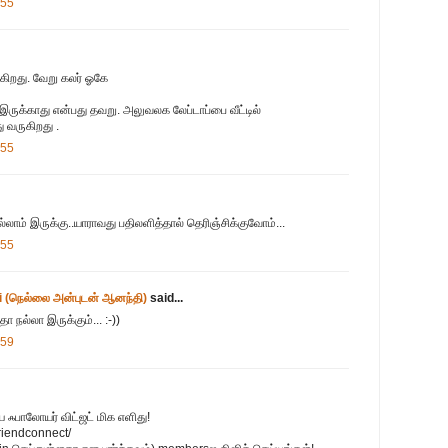
:55
்கிறது. வேறு கலர் ஓகே
 இருக்காது என்பது தவறு. அலுவலக லேப்டாப்பை வீட்டில்
ு வருகிறது .
:55
்லாம் இருக்கு..யாராவது பதிலளித்தால் தெரிஞ்சிக்குவோம்...
:55
 (நெல்லை அன்புடன் ஆனந்தி)
said...
ா நல்லா இருக்கும்... :-))
:59
 ஃபாலோயர் விட்ஜட் மிக எளிது!
riendconnect/