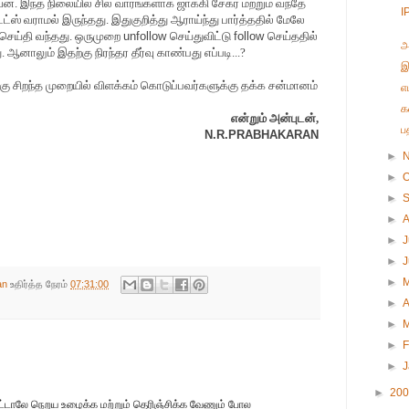
ன். இந்த நிலையில் சில வாரங்களாக ஜாக்கி சேகர் மற்றும் வந்தே
I
ஸ் வராமல் இருந்தது. இதுகுறித்து ஆராய்ந்து பார்த்ததில் மேலே
்செய்தி வந்தது. ஒருமுறை
unfollow
செய்துவிட்டு
follow
செய்ததில்
அ
 ஆனாலும் இதற்கு நிரந்தர தீர்வு காண்பது எப்படி...?
இ
்கு சிறந்த முறையில் விளக்கம் கொடுப்பவர்களுக்கு தக்க சன்மானம்
எ
க
என்றும் அன்புடன்,
ப
N.R.PRABHAKARAN
►
►
O
►
►
►
J
►
►
an
உதிர்த்த நேரம்
07:31:00
►
A
►
►
F
►
►
20
ிட்டாலே நெறய உழைக்க மற்றும் தெரிஞ்சிக்க வேணும் போல