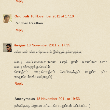
Reply
Ondipuli
18 November 2011 at 17:19
Padithen Rasithen
Reply
கோகுல்
18 November 2011 at 17:35
எங்க ஊர் உங்க பார்வையில் இன்னும் நல்லாருக்கு.
மழை பெய்யலையோ?போன வாரம் நான் போனப்போ செம
மழை.உங்களுக்கு வெயில்.
கொஞ்சம் மழை.கொஞ்சம் வெயிலடிக்கும் ஊருங்க நம்ம
ஊரு(சொர்கமே என்றாலும்)
Reply
Anonymous
18 November 2011 at 19:53
நல்லதொரு அனுபவ பதிவு...தொடருங்கள் அப்பப்பம்..-:)