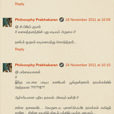
Reply
Philosophy Prabhakaran
18 November 2011 at 10:09
@ சி.பிரேம் குமார்
// வலைத்தளத்தின் புது வடிவம் அருமை //
நண்பர் ஒருவர் வடிவமைத்து கொடுத்தார்...
Reply
Philosophy Prabhakaran
18 November 2011 at 10:10
@ பார்வையாளன்
//
இந்த பாடலை பாடிய கணியன் பூங்குன்றனார் நாமக்கல்லில்
பிறந்தவரா ?!!!?*&*?
ஆச்சர்யமான புதிய தகவல். மிகவும் நன்றி //
என்ன தலைவரே... அவருடைய புனைப்பெயரே நாமக்கல் கவிஞர்
தானே... சின்ன வயதில் ஸ்கூல் புக்ஸில் படித்த ஞாபகம்...