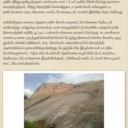
குறிப்பறிந்து ஒளியூடுருவும் பகார்டியை வாட்டர் பாட்டிலில் மிக்ஸ் செய்து தயாராக
வைத்திருந்தார். சிறிது நேரத்தில் செல்வினுடைய நண்பர்கள் எங்களுடைய
நண்பர்களாக மாற, மிதமான பகார்டி போதையுடன் பயணம் இனிதே தொடங்கியது.
சனிக்கிழமை காலை ஆறரை மணி. சேலம் மாநகராட்சி எங்களை அன்புடன்
வரவேற்றது. ரயிலுக்கு காலைக்கடனை செலுத்திவிட்டு வெளியே வந்தால் ரயில்
நிலையத்தின் எதிரே பூட்டிய டாஸ்மாக் எங்களை ஏளனம் செய்தது. கடமைக்காக
காலை டிபனை முடித்துக்கொண்டு சேலம் பேருந்து நிலையம் செல்ல வேண்டி ஒரு
ஜாக்கி பஸ்ஸில் ஏறினோம். (அட லோக்கல் பஸ்ஸுங்க) ம்ம்ம் சேலத்தில்
ஆணாதிக்கம் தலைவிரித்தாடுகிறது. பேருந்தில் சில இருக்கைகள் மட்டுமே
பெண்களுக்காம். அந்த ஊர் பெண்கள் ஆண்களை எழுப்பிவிட்டு உட்காரக்கூட
தெரியாத அப்பாவிகளாக இருக்கின்றனர். அங்கேயும் கண்டக்டர்கள் கோபமுகம்
காட்டவே செய்கிறார்கள்.