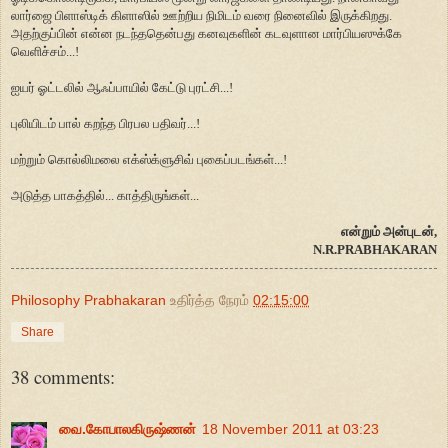
லார்ஜை பிளாஸ்டிக் கிளாஸில் ஊற்றிய நிமிடம் வரை நினைவில் இருக்கிறது.
அதற்குப்பின் என்ன நடந்ததென்பது கனவுகளின் கடவுளான மார்பியஸுக்கே
வெளிச்சம்...!
ஐயர் ஓட்டலில் ஆஃப்பாயில் கேட்டு புரட்சி...!
புலியிடம் பால் கறந்த பிரபல பதிவர்...!
மற்றும் கொல்லிமலை எக்ஸ்க்ளுசிவ் புகைப்படங்கள்...!
அடுத்த பாகத்தில்... காத்திருங்கள்...
என்றும் அன்புடன்,
N.R.PRABHAKARAN
Philosophy Prabhakaran
உதிர்த்த நேரம்
02:15:00
Share
38 comments:
வை.கோபாலகிருஷ்ணன்
18 November 2011 at 03:23