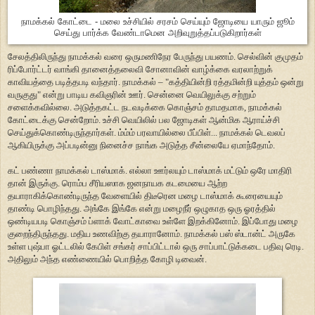
நாமக்கல் கோட்டை - மலை உச்சியில் சரசம் செய்யும் ஜோடியை யாரும் ஜூம்
செய்து பார்க்க வேண்டாமென அறிவுறுத்தப்படுகிறார்கள்
சேலத்திலிருந்து நாமக்கல் வரை ஒருமணிநேர பேருந்து பயணம். செல்வின் குமுதம்
ரிப்போர்ட்டர் வாங்கி தானைத்தலைவி சோனாவின் வாழ்க்கை வரலாற்றுக்
காவியத்தை படித்தபடி வந்தார். நாமக்கல் – "கத்தியின்றி ரத்தமின்றி யுத்தம் ஒன்று
வருகுது" என்று பாடிய கவிஞரின் ஊர். சென்னை வெயிலுக்கு சற்றும்
சளைக்கவில்லை. அடுத்தகட்ட நடவடிக்கை கொஞ்சம் தாமதமாக, நாமக்கல்
கோட்டைக்கு சென்றோம். உச்சி வெயிலில் பல ஜோடிகள் ஆன்மிக ஆராய்ச்சி
செய்துக்கொண்டிருந்தார்கள். ம்ம்ம் பரவாயில்லை பீப்பிள்... நாமக்கல் டெவலப்
ஆகியிருக்கு அப்படின்னு நினைச்ச நாங்க அடுத்த சீன்லையே ஏமாந்தோம்.
கட் பண்ணா நாமக்கல் டாஸ்மாக். எல்லா ஊர்லயும் டாஸ்மாக் மட்டும் ஒரே மாதிரி
தான் இருக்கு. ரொம்ப சீரியஸாக ஜனநாயக கடமையை ஆற்ற
தயாராகிக்கொண்டிருந்த வேளையில் திடீரென மழை டாஸ்மாக் கூரையையும்
தாண்டி பொழிந்தது. அங்கே இங்கே என்று மழைநீர் ஒழுகாத ஒரு ஓரத்தில்
ஒண்டியபடி கொஞ்சம் ப்ளாக் வோட்காவை உள்ளே இறக்கினோம். இப்போது மழை
குறைந்திருந்தது. மதிய உணவிற்கு தயாரானோம். நாமக்கல் பஸ் ஸ்டான்ட் அருகே
உள்ள புஷ்பா ஓட்டலில் கேபிள் சங்கர் சாப்பிட்டால் ஒரு சாப்பாட்டுக்கடை பதிவு ரெடி.
அதிலும் அந்த எண்ணையில் பொறித்த கோழி டிவைன்.