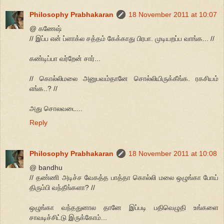
Philosophy Prabhakaran
18 November 2011 at 10:07
@ கணேஷ்
// இப்ப என் ப்ளாக்ல சத்தம் கேக்காது பிரபா. முடியறப்ப வாங்க... //
கண்டிப்பா வர்றேன் சார்...
// கொல்லிமலை அனுபவம்தானே சொல்லியிருக்கீங்க. ரகசியம்
எங்க..? //
அது சொலவடை...
Reply
Philosophy Prabhakaran
18 November 2011 at 10:08
@ bandhu
// தண்ணி அடிச்ச வேகத்த பாத்தா கொல்லி மலை ஒழுங்கா போய்
திரும்பி வந்தீங்களா? //
ஒழுங்கா வந்ததுனால தானே இப்படி பதிவெழுதி உங்களை
சாவடிச்சிட்டு இருக்கோம்...