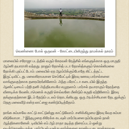
வெண்ணை போல் ஒருவன் - கோட்டையிலிருந்து நாமக்கல் நகரம்
மாலையில் சரோஜா படத்தில் வரும் கேரவன் ரேஞ்சில் எங்களுக்காக ஒரு மாருதி
ஆம்னி தயாராகி வந்தது. நானும் தோஸ்த் படா தோஸ்த்களும் கொல்லிமலை
நோக்கி புறப்பட்டோம். மலையில் ஏற ஆரம்பிக்கும்போதே கிட்டத்தட்ட
இருட்டிவிட்டது. மலைகிராமமான செம்மேட்டில் இரவு உணவு பார்சல்களை
வாங்குவதற்காக தரையிரங்கினோம். அந்த பரோட்டா கடையில் இருந்த
ஆண்ட்டியைப் பற்றி தனி அத்தியாயமே எழுதலாம். பார்சல் தயாராகும் நேரத்தை
வீணடிக்க வேண்டாமெனக் கருதி செவ்வனே மீண்டும் சுருதி ஏற்றினோம். இரவு
தங்குவதற்கான இடம் தேடும் படலம் தொடங்கியது. ஒரு அயர்ச்சியான தேடலுக்குப்
பிறகு மலைவீடு என்ற லாட்ஜை கண்டுபிடித்தோம்.
நாங்க சும்மாவே காட்டு காட்டுன்னு காட்டுவோம். சனிக்கிழமை இரவு வேற சும்மா
விடுவோமா...? இந்தமுறை கிரேக்க கடவுள் மார்பியஸை நம்பியதால் நான்
ஆத்திகனானேன். டிவியில் எம்.ஆர்.ராதா நடித்த திரைப்படம் ஒன்று
ஓடிக்கொண்டிருக்க, மார்பியஸ் மூன்று லார்ஜ்களை தாண்டியது. நான்காவது