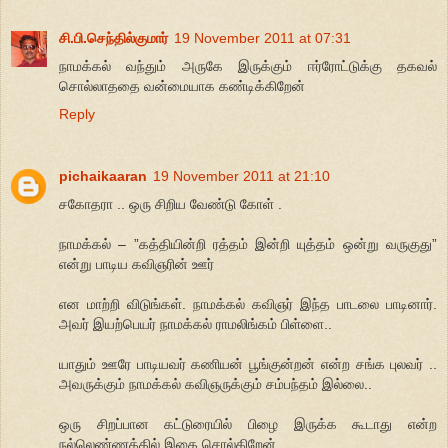
சி.பி.செந்தில்குமார்
19 November 2011 at 07:31
நாமக்கல் வந்தும் அருகே இருக்கும் ஈர்ரோட்டுக்கு தகவல்
சொல்லாததை வன்மையாக கண்டிக்கிறேன்
Reply
pichaikaaran
19 November 2011 at 21:10
சகோதரா .. ஒரு சிறிய வேண்டு கோள் .
நாமக்கல் – ”கத்தியின்றி ரத்தம் இன்றி யுத்தம் ஒன்று வருகுது”
என்று பாடிய கவிஞரின் ஊர்
என மாற்றி விடுங்கள். நாமக்கல் கவிஞர் இந்த பாடலை பாடினார்.
அவர் இயற்பெயர் நாமக்கல் ராமலிங்கம் பிள்ளை..
யாதும் ஊரே பாடியவர் கணியன் பூங்குன்றன் என்ற சங்க புலவர் ..
அவருக்கும் நாமக்கல் கவிஞருக்கும் சம்பந்தம் இல்லை..
ஒரு சிறப்பான கட்டுரையில் பிழை இருக்க கூடாது என்ற
நல்லெண்ணத்தில் இதை சொல்கிறேன்.