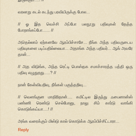
வரலாறு கடல் கடந்து பரவியிருக்கு போல...
// ஓ இத வெச்சி அப்போ பலநூறு பதிவுகள் தேத்த
போறாங்கப்போ...... //
அதெல்லாம் ஏற்கனவே ஆரம்பிச்சாசே... நீங்க அந்த பதிவருடைய
பதிவுகளை படிப்பதில்லையா... அதாங்க அந்த பதிவர்... ஆங் அவரே
தான்...
// அத விடுங்க, அந்த ரெட்டி பொஸ்தக சமாச்சாரத்த பத்தி ஒரு
பதிவு எழுதுறது.....? //
நான் கேள்வியறிவு, நீங்கள் பகுத்தறிவு...
// வெளங்குன மாதிரிதான்.... கமிட்டில இருந்து ஃபைனான்ஸ்
பண்ணி ரெண்டு செல்போனு, நாலு சிம் கார்டு வாங்கி
கொடுங்கய்யா....! //
அங்க வரைக்கும் மிஸ்டு கால் கொடுக்க ஆரம்பிச்சிட்டாரா...
Reply