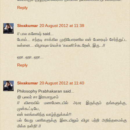
Reply
Sivakumar
20 August 2012 at 11:38
// பால கணேஷ் said...
யோவ்... சந்தடி சாக்கில முதியோரணில என் பேரையும் சேர்த்துட்ட
உன்னை... விழாவுல வெச்சு ‘கவனி‘ச்சுடறேன், இரு...//
ஹா..ஹா..ஹா...
Reply
Sivakumar
20 August 2012 at 11:40
Philosophy Prabhakaran said...
@ புலவர் சா இராமாநுசம்
// விரைவில் மணமேடையில் அமர இருக்கும் தங்களுக்கு,
முன்கூட்டியே,
என் உளங்கனிந்த வாழ்த்துக்கள்!!
பல் வேறு பணிகளுக்கு இடையிலும் விழா பற்றி அறித்தமைக்கு
மிக்க நன்றி! //