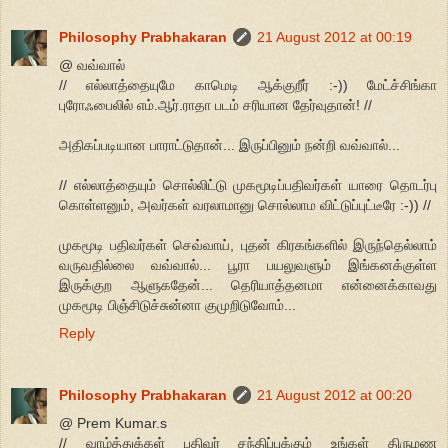
Philosophy Prabhakaran
21 August 2012 at 00:19
@ வவ்வால்
// எல்லாத்தையுமே காமெடி ஆக்குறீர் :-)) மேட்ச்சிங்கா
புரோஃபைலில் எம்.ஆர்.ராதா படம் சரியான தேர்வுதான்! //
அதிகப்படியான பாராட்டுதான்... இருப்பினும் நன்றி வவ்வால்...
// எல்லாத்தையும் சொல்லிட்டு முகமூடிப்பதிவர்கள் யாரை தொடர்பு
கொள்ளனும், அவர்கள் வரலாமானு சொல்லாம விட்டுப்புட்டீரே :-)) //
முகமூடி பதிவர்கள் செவ்வாய், புதன் கிரகங்களில் இருந்தெல்லாம்
வருவதில்லை வவ்வால்... பூரா பயலுவளும் இங்கனக்குள்ள
இருக்குற ஆளுகதேன்... தெரியாத்தனமா என்னைக்காவது
முகமூடி பிஞ்சிடுச்சுன்னா குமுறிடுவோம்...
Reply
Philosophy Prabhakaran
21 August 2012 at 00:20
@ Prem Kumar.s
// வாழ்த்துக்கள் பதிவர் சந்திப்புக்கும் உங்கள் திருமண