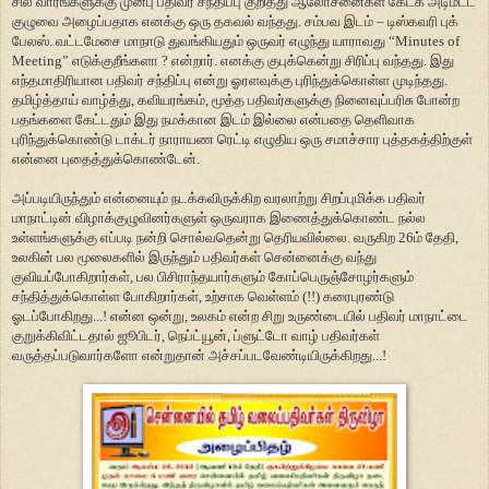
சில வாரங்களுக்கு முன்பு பதிவர் சந்திப்பு குறித்து ஆலோசனைகள் கேட்க அடிமட்ட
குழுவை அழைப்பதாக எனக்கு ஒரு தகவல் வந்தது. சம்பவ இடம் – டிஸ்கவரி புக்
பேலஸ். வட்டமேசை மாநாடு துவங்கியதும் ஒருவர் எழுந்து யாராவது “Minutes of
Meeting” எடுக்குறீங்களா ? என்றார். எனக்கு குபுக்கென்று சிரிப்பு வந்தது. இது
எந்தமாதிரியான பதிவர் சந்திப்பு என்று ஓரளவுக்கு புரிந்துக்கொள்ள முடிந்தது.
தமிழ்த்தாய் வாழ்த்து, கவியரங்கம், மூத்த பதிவர்களுக்கு நினைவுப்பரிசு போன்ற
பதங்களை கேட்டதும் இது நமக்கான இடம் இல்லை என்பதை தெளிவாக
புரிந்துக்கொண்டு டாக்டர் நாராயண ரெட்டி எழுதிய ஒரு சமாச்சார புத்தகத்திற்குள்
என்னை புதைத்துக்கொண்டேன்.
அப்படியிருந்தும் என்னையும் நடக்கவிருக்கிற வரலாற்று சிறப்புமிக்க பதிவர்
மாநாட்டின் விழாக்குழுவினர்களுள் ஒருவராக இணைத்துக்கொண்ட நல்ல
உள்ளங்களுக்கு எப்படி நன்றி சொல்வதென்று தெரியவில்லை. வருகிற 26ம் தேதி,
உலகின் பல மூலைகளில் இருந்தும் பதிவர்கள் சென்னைக்கு வந்து
குவியப்போகிறார்கள், பல பிசிராந்தயார்களும் கோப்பெருஞ்சோழர்களும்
சந்தித்துக்கொள்ள போகிறார்கள், உற்சாக வெள்ளம் (!!) கரைபுரண்டு
ஓடப்போகிறது...! என்ன ஒன்று, உலகம் என்ற சிறு உருண்டையில் பதிவர் மாநாட்டை
குறுக்கிவிட்டதால் ஜூபிடர், நெப்ட்யூன், ப்ளுட்டோ வாழ் பதிவர்கள்
வருத்தப்படுவார்களோ என்றுதான் அச்சப்படவேண்டியிருக்கிறது...!