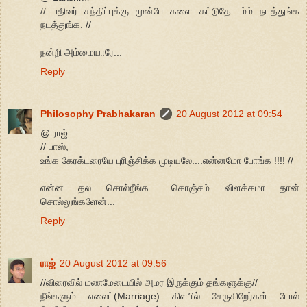
// பதிவர் சந்திப்புக்கு முன்பே களை கட்டுதே. ம்ம் நடத்துங்க
நடத்துங்க. //
நன்றி அம்மையாரே...
Reply
Philosophy Prabhakaran
20 August 2012 at 09:54
@ ராஜ்
// பாஸ்,
உங்க கேரக்டரையே புரிஞ்சிக்க முடியலே....என்னமோ போங்க !!!! //
என்ன தல சொல்றீங்க... கொஞ்சம் விளக்கமா தான்
சொல்லுங்களேன்...
Reply
ராஜ்
20 August 2012 at 09:56
//விரைவில் மணமேடையில் அமர இருக்கும் தங்களுக்கு//
நீங்களும் எலைட்(Marriage) கிளபில் சேருகிறேர்கள் போல்