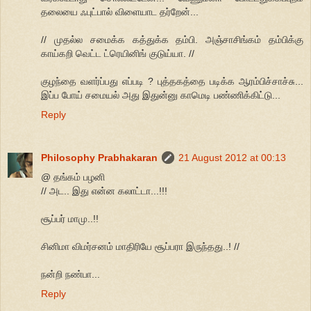
தலையை ஃபுட்பால் விளையாட தர்றேன்...
// முதல்ல சமைக்க கத்துக்க தம்பி. அஞ்சாசிங்கம் தம்பிக்கு
காய்கறி வெட்ட ட்ரெயினிங் குடுய்யா. //
குழந்தை வளர்ப்பது எப்படி ? புத்தகத்தை படிக்க ஆரம்பிச்சாச்சு...
இப்ப போய் சமையல் அது இதுன்னு காமெடி பண்ணிக்கிட்டு...
Reply
Philosophy Prabhakaran
21 August 2012 at 00:13
@ தங்கம் பழனி
// அட.. இது என்ன கலாட்டா...!!!
சூப்பர் மாமு..!!
சினிமா விமர்சனம் மாதிரியே சூப்பரா இருந்தது..! //
நன்றி நண்பா...
Reply