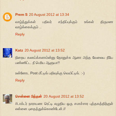
Prem S
20 August 2012 at 13:34
வாழ்த்துக்கள் பதிவர் சந்திப்புக்கும் உங்கள் திருமண
வாழ்க்கைக்கும் ..
Reply
Katz
20 August 2012 at 13:52
நிறைய கலாய்க்களாம்ன்னு தோனுச்சு ஆனா அந்த வேலைய நீயே
பண்ணிட்ட. நீ பெரிய ஆளுயா!!
உன்னோட Post மீட்டிங் பதிவுக்கு வெயிட்டிங். :-)
Reply
சென்னை பித்தன்
20 August 2012 at 13:52
//டாக்டர் நாராயண ரெட்டி எழுதிய ஒரு சமாச்சார புத்தகத்திற்குள்
என்னை புதைத்துக்கொண்டேன்.//