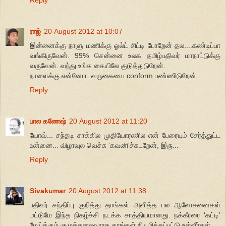
ராஜ்
20 August 2012 at 10:07
இன்னைக்கு நாளு மணிக்கு ஓல்ட் சிட்டி போறேன் தல....கண்டிப்பா
வங்கிருவேன். 99% சென்னை உலக தமிழ்பதிவர் மாநாட்டுக்கு
வருவேன். வந்து உங்க கையிலே குடுத்துடுறேன்.
நாளைக்கு என்னோட வருகையை conform பண்ணிடுறேன்..
Reply
பால கணேஷ்
20 August 2012 at 11:20
யோவ்... சந்தடி சாக்கில முதியோரணில என் பேரையும் சேர்த்துட்ட
உன்னை... விழாவுல வெச்சு ‘கவனி‘ச்சுடறேன், இரு...
Reply
Sivakumar
20 August 2012 at 11:38
பதிவர் சந்திப்பு குறித்து தாங்கள் அளித்த பல ஆலோசனைகள்
மட்டுமே இந்த நிகழ்ச்சி நடக்க சாத்தியமானது. நக்கீரரை ‘கட்டி’
மேய்க்கும் குழுத்தலைவராக தாங்கள் நியமிக்கப்பட்டு உள்ளீர்கள்.