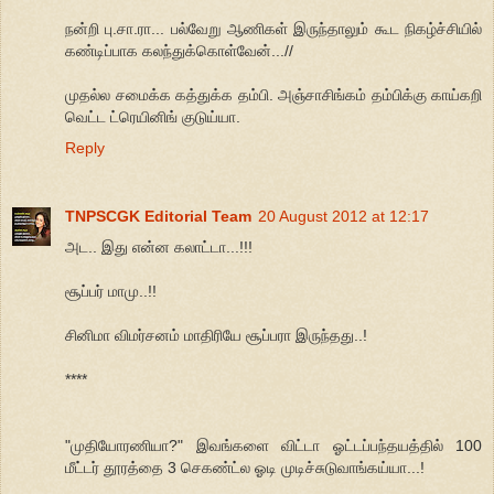
நன்றி பு.சா.ரா... பல்வேறு ஆணிகள் இருந்தாலும் கூட நிகழ்ச்சியில்
கண்டிப்பாக கலந்துக்கொள்வேன்...//
முதல்ல சமைக்க கத்துக்க தம்பி. அஞ்சாசிங்கம் தம்பிக்கு காய்கறி
வெட்ட ட்ரெயினிங் குடுய்யா.
Reply
TNPSCGK Editorial Team
20 August 2012 at 12:17
அட.. இது என்ன கலாட்டா...!!!
சூப்பர் மாமு..!!
சினிமா விமர்சனம் மாதிரியே சூப்பரா இருந்தது..!
****
"முதியோரணியா?" இவங்களை விட்டா ஓட்டப்பந்தயத்தில் 100
மீட்டர் தூரத்தை 3 செகண்ட்ல ஓடி முடிச்சுடுவாங்கய்யா...!