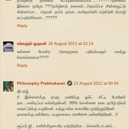
தமிழினத் தலைவர கூப்புடுவீங்களாப்பா......??????தலைவர்
இல்லாம தமிழா..???தமிழினத் தலைவி...அதாம்ப்பா சின்னவூட்டு
சின்னம்மா... அதான் தம்பி நம்மா...கவிதாயினி க(ன்)னி மொழி
கூப்புடுவீங்களா...?????
Reply
உங்களுள் ஒருவன்
20 August 2012 at 22:14
என்னை போன்ற அறைகுறை பதிவர்களும் கலந்து
கொள்ளலாமா????
Reply
Philosophy Prabhakaran
21 August 2012 at 00:04
@ ராஜ்
// இன்னைக்கு நாளு மணிக்கு ஓல்ட் சிட்டி போறேன்
தல....கண்டிப்பா வங்கிருவேன். 99% சென்னை உலக தமிழ்பதிவர்
மாநாட்டுக்கு வருவேன். வந்து உங்க கையிலே குடுத்துடுறேன்.
நாளைக்கு என்னோட வருகையை conform பண்ணிடுறேன்.. //
சூப்பர் ஜி... சனிக்கிழமையே வந்திடுங்க... கொண்டாடலாம்...