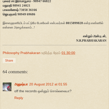
புலவர் சா.இராமாநுசம் - 90947 66822
மதுமதி 98941 24021
பாலகணேஷ் 73058 36166
ஜெயகுமார் 90949 69686
இளைஞரணியிடம் மட்டுமே பேசுவேன் என்பவர்கள்
8015899828
என்ற எண்ணில்
என்னை அழைக்கலாம்...!
என்றும் அன்புடன்,
N.R.PRABHAKARAN
Philosophy Prabhakaran
உதிர்த்த நேரம்
01:30:00
Share
64 comments:
அனுஷ்யா
20 August 2012 at 01:55
off the records ஒன்னும் சொல்லலையா?
Reply