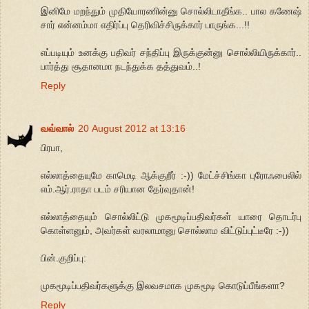
இனிமே மறந்தும் முதியோரணின்னு சொல்லிடாதீங்க.. பால கணேஷ்
சார் என்னம்மா எதிர்ப்பு தெரிவிச்சிருக்கார் பாருங்க...!!
எப்படியும் உனக்கு பதிவர் சந்திப்பு இருக்குன்னு சொல்லியிருக்கார்..
பார்த்து சூதானமா நடந்துக்க தத்துவம்..!
Reply
வவ்வால்
20 August 2012 at 13:16
பிரபா,
எல்லாத்தையுமே காமெடி ஆக்குறீர் :-)) மேட்ச்சிங்கா புரோஃபைலில்
எம்.ஆர்.ராதா படம் சரியான தேர்வுதான்!
எல்லாத்தையும் சொல்லிட்டு முகமூடிப்பதிவர்கள் யாரை தொடர்பு
கொள்ளனும், அவர்கள் வரலாமானு சொல்லாம விட்டுப்புட்டீரே :-))
பின்.குறிப்பு:
முகமூடிப்பதிவர்களுக்கு இலவசமாக முகமூடி கொடுப்பீங்களா?
Reply