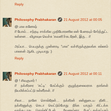
Reply
Philosophy Prabhakaran
21 August 2012 at 00:05
@ பால கணேஷ்
// யோவ்... சந்தடி சாக்கில முதியோரணில என் பேரையும் சேர்த்துட்ட
உன்னை... விழாவுல வெச்சு ‘கவனி‘ச்சுடறேன், இரு... //
அய்யா... பெயருக்கு முன்னாடி "பால" வச்சிருக்குறவங்க எல்லாம்
பாலகன் ஆகிட முடியாது :)
Reply
Philosophy Prabhakaran
21 August 2012 at 00:11
@ ! சிவகுமார் !
// நக்கீரரை ‘கட்டி’ மேய்க்கும் குழுத்தலைவராக தாங்கள்
நியமிக்கப்பட்டு உள்ளீர்கள். //
சிவா... நானே சொல்றேன்... நக்கீரன் என்னுடைய தீனி...
நக்கீரனுக்கு கெடா வெட்டும்போது நீங்க யாரும் கிட்டக்க
வரக்கூடாது சொல்லிட்டேன்... வேணும்னா போட்டதுக்கப்புறம்