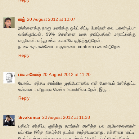
ராஜ்
20 August 2012 at 10:07
இன்னைக்கு நாளு மணிக்கு ஓல்ட் சிட்டி போறேன் தல....கண்டிப்பா
வங்கிருவேன். 99% சென்னை உலக தமிழ்பதிவர் மாநாட்டுக்கு
வருவேன். வந்து உங்க கையிலே குடுத்துடுறேன்.
நாளைக்கு என்னோட வருகையை conform பண்ணிடுறேன்..
Reply
பால கணேஷ்
20 August 2012 at 11:20
யோவ்... சந்தடி சாக்கில முதியோரணில என் பேரையும் சேர்த்துட்ட
உன்னை... விழாவுல வெச்சு ‘கவனி‘ச்சுடறேன், இரு...
Reply
Sivakumar
20 August 2012 at 11:38
பதிவர் சந்திப்பு குறித்து தாங்கள் அளித்த பல ஆலோசனைகள்
மட்டுமே இந்த நிகழ்ச்சி நடக்க சாத்தியமானது. நக்கீரரை ‘கட்டி’
மேய்க்கும் குழுத்தலைவராக தாங்கள் நியமிக்கப்பட்டு உள்ளீர்கள்.