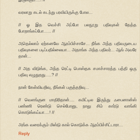
வரலாறு கடல் கடந்து பரவியிருக்கு போல...
// ஓ இத வெச்சி அப்போ பலநூறு பதிவுகள் தேத்த
போறாங்கப்போ...... //
அதெல்லாம் ஏற்கனவே ஆரம்பிச்சாசே... நீங்க அந்த பதிவருடைய
பதிவுகளை படிப்பதில்லையா... அதாங்க அந்த பதிவர்... ஆங் அவரே
தான்...
// அத விடுங்க, அந்த ரெட்டி பொஸ்தக சமாச்சாரத்த பத்தி ஒரு
பதிவு எழுதுறது.....? //
நான் கேள்வியறிவு, நீங்கள் பகுத்தறிவு...
// வெளங்குன மாதிரிதான்.... கமிட்டில இருந்து ஃபைனான்ஸ்
பண்ணி ரெண்டு செல்போனு, நாலு சிம் கார்டு வாங்கி
கொடுங்கய்யா....! //
அங்க வரைக்கும் மிஸ்டு கால் கொடுக்க ஆரம்பிச்சிட்டாரா...
Reply