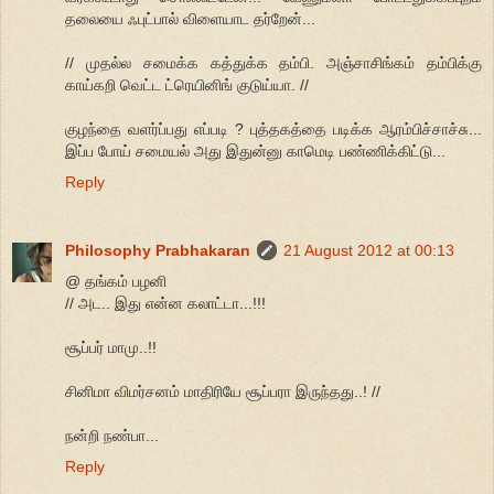
தலையை ஃபுட்பால் விளையாட தர்றேன்...
// முதல்ல சமைக்க கத்துக்க தம்பி. அஞ்சாசிங்கம் தம்பிக்கு
காய்கறி வெட்ட ட்ரெயினிங் குடுய்யா. //
குழந்தை வளர்ப்பது எப்படி ? புத்தகத்தை படிக்க ஆரம்பிச்சாச்சு...
இப்ப போய் சமையல் அது இதுன்னு காமெடி பண்ணிக்கிட்டு...
Reply
Philosophy Prabhakaran
21 August 2012 at 00:13
@ தங்கம் பழனி
// அட.. இது என்ன கலாட்டா...!!!
சூப்பர் மாமு..!!
சினிமா விமர்சனம் மாதிரியே சூப்பரா இருந்தது..! //
நன்றி நண்பா...
Reply