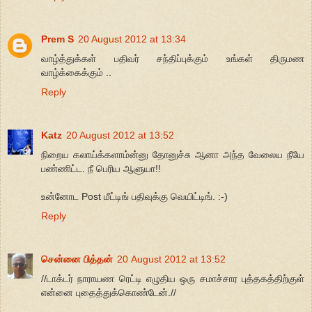
Prem S
20 August 2012 at 13:34
வாழ்த்துக்கள் பதிவர் சந்திப்புக்கும் உங்கள் திருமண
வாழ்க்கைக்கும் ..
Reply
Katz
20 August 2012 at 13:52
நிறைய கலாய்க்களாம்ன்னு தோனுச்சு ஆனா அந்த வேலைய நீயே
பண்ணிட்ட. நீ பெரிய ஆளுயா!!
உன்னோட Post மீட்டிங் பதிவுக்கு வெயிட்டிங். :-)
Reply
சென்னை பித்தன்
20 August 2012 at 13:52
//டாக்டர் நாராயண ரெட்டி எழுதிய ஒரு சமாச்சார புத்தகத்திற்குள்
என்னை புதைத்துக்கொண்டேன்.//