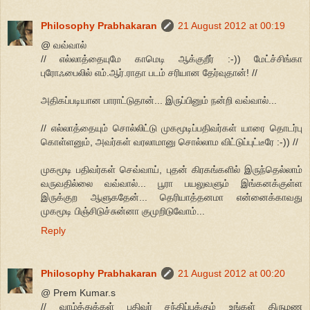
Philosophy Prabhakaran
21 August 2012 at 00:19
@ வவ்வால்
// எல்லாத்தையுமே காமெடி ஆக்குறீர் :-)) மேட்ச்சிங்கா
புரோஃபைலில் எம்.ஆர்.ராதா படம் சரியான தேர்வுதான்! //
அதிகப்படியான பாராட்டுதான்... இருப்பினும் நன்றி வவ்வால்...
// எல்லாத்தையும் சொல்லிட்டு முகமூடிப்பதிவர்கள் யாரை தொடர்பு
கொள்ளனும், அவர்கள் வரலாமானு சொல்லாம விட்டுப்புட்டீரே :-)) //
முகமூடி பதிவர்கள் செவ்வாய், புதன் கிரகங்களில் இருந்தெல்லாம்
வருவதில்லை வவ்வால்... பூரா பயலுவளும் இங்கனக்குள்ள
இருக்குற ஆளுகதேன்... தெரியாத்தனமா என்னைக்காவது
முகமூடி பிஞ்சிடுச்சுன்னா குமுறிடுவோம்...
Reply
Philosophy Prabhakaran
21 August 2012 at 00:20
@ Prem Kumar.s
// வாழ்த்துக்கள் பதிவர் சந்திப்புக்கும் உங்கள் திருமண