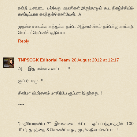
நன்றி பு.சா.ரா... பல்வேறு ஆணிகள் இருந்தாலும் கூட நிகழ்ச்சியில்
கண்டிப்பாக கலந்துக்கொள்வேன்...//
முதல்ல சமைக்க கத்துக்க தம்பி. அஞ்சாசிங்கம் தம்பிக்கு காய்கறி
வெட்ட ட்ரெயினிங் குடுய்யா.
Reply
TNPSCGK Editorial Team
20 August 2012 at 12:17
அட.. இது என்ன கலாட்டா...!!!
சூப்பர் மாமு..!!
சினிமா விமர்சனம் மாதிரியே சூப்பரா இருந்தது..!
****
"முதியோரணியா?" இவங்களை விட்டா ஓட்டப்பந்தயத்தில் 100
மீட்டர் தூரத்தை 3 செகண்ட்ல ஓடி முடிச்சுடுவாங்கய்யா...!