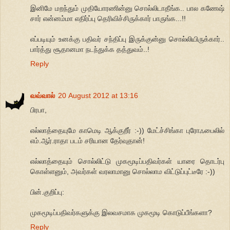
இனிமே மறந்தும் முதியோரணின்னு சொல்லிடாதீங்க.. பால கணேஷ்
சார் என்னம்மா எதிர்ப்பு தெரிவிச்சிருக்கார் பாருங்க...!!
எப்படியும் உனக்கு பதிவர் சந்திப்பு இருக்குன்னு சொல்லியிருக்கார்..
பார்த்து சூதானமா நடந்துக்க தத்துவம்..!
Reply
வவ்வால்
20 August 2012 at 13:16
பிரபா,
எல்லாத்தையுமே காமெடி ஆக்குறீர் :-)) மேட்ச்சிங்கா புரோஃபைலில்
எம்.ஆர்.ராதா படம் சரியான தேர்வுதான்!
எல்லாத்தையும் சொல்லிட்டு முகமூடிப்பதிவர்கள் யாரை தொடர்பு
கொள்ளனும், அவர்கள் வரலாமானு சொல்லாம விட்டுப்புட்டீரே :-))
பின்.குறிப்பு:
முகமூடிப்பதிவர்களுக்கு இலவசமாக முகமூடி கொடுப்பீங்களா?
Reply