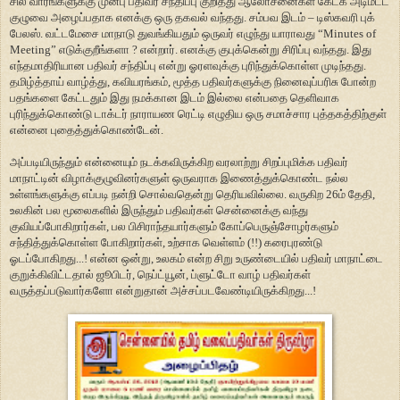
சில வாரங்களுக்கு முன்பு பதிவர் சந்திப்பு குறித்து ஆலோசனைகள் கேட்க அடிமட்ட
குழுவை அழைப்பதாக எனக்கு ஒரு தகவல் வந்தது. சம்பவ இடம் – டிஸ்கவரி புக்
பேலஸ். வட்டமேசை மாநாடு துவங்கியதும் ஒருவர் எழுந்து யாராவது “Minutes of
Meeting” எடுக்குறீங்களா ? என்றார். எனக்கு குபுக்கென்று சிரிப்பு வந்தது. இது
எந்தமாதிரியான பதிவர் சந்திப்பு என்று ஓரளவுக்கு புரிந்துக்கொள்ள முடிந்தது.
தமிழ்த்தாய் வாழ்த்து, கவியரங்கம், மூத்த பதிவர்களுக்கு நினைவுப்பரிசு போன்ற
பதங்களை கேட்டதும் இது நமக்கான இடம் இல்லை என்பதை தெளிவாக
புரிந்துக்கொண்டு டாக்டர் நாராயண ரெட்டி எழுதிய ஒரு சமாச்சார புத்தகத்திற்குள்
என்னை புதைத்துக்கொண்டேன்.
அப்படியிருந்தும் என்னையும் நடக்கவிருக்கிற வரலாற்று சிறப்புமிக்க பதிவர்
மாநாட்டின் விழாக்குழுவினர்களுள் ஒருவராக இணைத்துக்கொண்ட நல்ல
உள்ளங்களுக்கு எப்படி நன்றி சொல்வதென்று தெரியவில்லை. வருகிற 26ம் தேதி,
உலகின் பல மூலைகளில் இருந்தும் பதிவர்கள் சென்னைக்கு வந்து
குவியப்போகிறார்கள், பல பிசிராந்தயார்களும் கோப்பெருஞ்சோழர்களும்
சந்தித்துக்கொள்ள போகிறார்கள், உற்சாக வெள்ளம் (!!) கரைபுரண்டு
ஓடப்போகிறது...! என்ன ஒன்று, உலகம் என்ற சிறு உருண்டையில் பதிவர் மாநாட்டை
குறுக்கிவிட்டதால் ஜூபிடர், நெப்ட்யூன், ப்ளுட்டோ வாழ் பதிவர்கள்
வருத்தப்படுவார்களோ என்றுதான் அச்சப்படவேண்டியிருக்கிறது...!