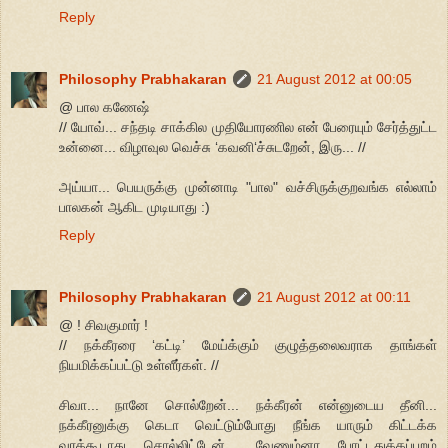
Reply
Philosophy Prabhakaran
21 August 2012 at 00:05
@ பால கணேஷ்
// யோவ்... சந்தடி சாக்கில முதியோரணில என் பேரையும் சேர்த்துட்ட
உன்னை... விழாவுல வெச்சு ‘கவனி‘ச்சுடறேன், இரு... //
அய்யா... பெயருக்கு முன்னாடி "பால" வச்சிருக்குறவங்க எல்லாம்
பாலகன் ஆகிட முடியாது :)
Reply
Philosophy Prabhakaran
21 August 2012 at 00:11
@ ! சிவகுமார் !
// நக்கீரரை ‘கட்டி’ மேய்க்கும் குழுத்தலைவராக தாங்கள்
நியமிக்கப்பட்டு உள்ளீர்கள். //
சிவா... நானே சொல்றேன்... நக்கீரன் என்னுடைய தீனி...
நக்கீரனுக்கு கெடா வெட்டும்போது நீங்க யாரும் கிட்டக்க
வரக்கூடாது சொல்லிட்டேன்... வேணும்னா போட்டதுக்கப்புறம்