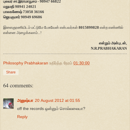
புலவர் சா.இராமாநுசம் - 90947 66822
மதுமதி 98941 24021
பாலகணேஷ் 73058 36166
ஜெயகுமார் 90949 69686
இளைஞரணியிடம் மட்டுமே பேசுவேன் என்பவர்கள்
8015899828
என்ற எண்ணில்
என்னை அழைக்கலாம்...!
என்றும் அன்புடன்,
N.R.PRABHAKARAN
Philosophy Prabhakaran
உதிர்த்த நேரம்
01:30:00
Share
64 comments:
அனுஷ்யா
20 August 2012 at 01:55
off the records ஒன்னும் சொல்லலையா?
Reply