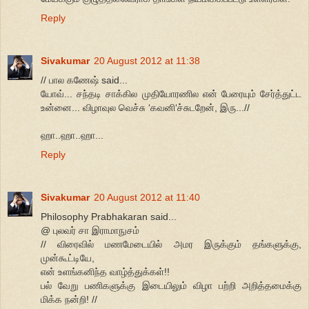
Reply
Sivakumar
20 August 2012 at 11:38
// பால கணேஷ் said...
யோவ்... சந்தடி சாக்கில முதியோரணில என் பேரையும் சேர்த்துட்ட
உன்னை... விழாவுல வெச்சு ‘கவனி‘ச்சுடறேன், இரு...//
ஹா..ஹா..ஹா...
Reply
Sivakumar
20 August 2012 at 11:40
Philosophy Prabhakaran said...
@ புலவர் சா இராமாநுசம்
// விரைவில் மணமேடையில் அமர இருக்கும் தங்களுக்கு,
முன்கூட்டியே,
என் உளங்கனிந்த வாழ்த்துக்கள்!!
பல் வேறு பணிகளுக்கு இடையிலும் விழா பற்றி அறித்தமைக்கு
மிக்க நன்றி! //