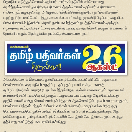
தொடுப்பு எடுத்துக்கொண்டிருப்பார். கார்க்கி நடுவில் எங்கேயாவது
அமர்ந்துக்கொண்டு வரிக்கு வரி கலாய்த்துக்கொண்டிருப்பார். வரிசையாக
எல்லோரும் எழுந்துநின்று அறிமுகப்படுத்திக்கொள்ளும் போது “ம்ஹூம் நான்
எழுந்து நிற்க மாட்டேன்... இது என்ன ஸ்கூலா” என்று முரண்டு பிடிப்பார் ஒரு பி.ப.
பின்வரிசையில் இலக்கிய அணி தனியாவர்த்தனம் நடத்திக்கொண்டிருக்கும்.
எழரையை கூட்டிவிட்டு எட்டரை மணிக்கு மறுபடியும் தனித்தனி குழுவாக டாஸ்மாக்
நோக்கி நகரும். அதற்குப்பின் நடப்பதெல்லாம் வரலாறு...!
அப்படியெல்லாம் இல்லாமல் துல்லியமாக திட்டமிடப்பட்டு படு ப்ரோபஷனலாக
சென்னையில் ஒரு பதிவர் சந்திப்பு... தப்பு தப்பு வாயில அடி... உலகத்
தமிழ்ப்பதிவர்கள் மாநாடு (!) நடக்க இருக்கிறது. துள்ளி விளையாடும் மழலையின்
உற்சாகத்தோடு நடைபெறவிருக்கும் நம்முடைய மாநாட்டிற்கு அடிக்கோலிட்டது
முதியோரணி என்று சொன்னால் நம்பித்தான் ஆகவேண்டும். புலவர் சா.ராமானுசம்,
சென்னை பித்தன் மற்றும் மின்னல் வரிகள் கணேஷ் மூவரும் சங்கமித்த ஒரு
பொன்மாலைப்பொழுதில் பதிவர் சந்திப்பிற்கான பொறி தட்டியிருக்கிறது. அது
ஒவ்வொரு வாரமும் டிஸ்கவரி புக் பேலஸில் கொஞ்சம் கொஞ்சமாக மூப்படைந்து
தற்போது காட்டுத்தீயாக பரவியிருக்கிறது.