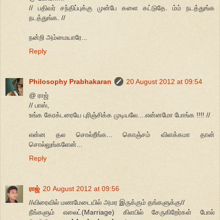
// பதிவர் சந்திப்புக்கு முன்பே களை கட்டுதே. ம்ம் நடத்துங்க
நடத்துங்க. //
நன்றி அம்மையாரே...
Reply
Philosophy Prabhakaran
20 August 2012 at 09:54
@ ராஜ்
// பாஸ்,
உங்க கேரக்டரையே புரிஞ்சிக்க முடியலே....என்னமோ போங்க !!!! //
என்ன தல சொல்றீங்க... கொஞ்சம் விளக்கமா தான்
சொல்லுங்களேன்...
Reply
ராஜ்
20 August 2012 at 09:56
//விரைவில் மணமேடையில் அமர இருக்கும் தங்களுக்கு//
நீங்களும் எலைட்(Marriage) கிளபில் சேருகிறேர்கள் போல்