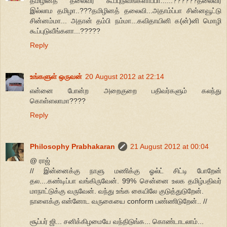
தமிழினத் தலைவர கூப்புடுவீங்களாப்பா......??????தலைவர்
இல்லாம தமிழா..???தமிழினத் தலைவி...அதாம்ப்பா சின்னவூட்டு
சின்னம்மா... அதான் தம்பி நம்மா...கவிதாயினி க(ன்)னி மொழி
கூப்புடுவீங்களா...?????
Reply
உங்களுள் ஒருவன்
20 August 2012 at 22:14
என்னை போன்ற அறைகுறை பதிவர்களும் கலந்து
கொள்ளலாமா????
Reply
Philosophy Prabhakaran
21 August 2012 at 00:04
@ ராஜ்
// இன்னைக்கு நாளு மணிக்கு ஓல்ட் சிட்டி போறேன்
தல....கண்டிப்பா வங்கிருவேன். 99% சென்னை உலக தமிழ்பதிவர்
மாநாட்டுக்கு வருவேன். வந்து உங்க கையிலே குடுத்துடுறேன்.
நாளைக்கு என்னோட வருகையை conform பண்ணிடுறேன்.. //
சூப்பர் ஜி... சனிக்கிழமையே வந்திடுங்க... கொண்டாடலாம்...