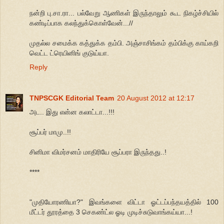
நன்றி பு.சா.ரா... பல்வேறு ஆணிகள் இருந்தாலும் கூட நிகழ்ச்சியில்
கண்டிப்பாக கலந்துக்கொள்வேன்...//
முதல்ல சமைக்க கத்துக்க தம்பி. அஞ்சாசிங்கம் தம்பிக்கு காய்கறி
வெட்ட ட்ரெயினிங் குடுய்யா.
Reply
TNPSCGK Editorial Team
20 August 2012 at 12:17
அட.. இது என்ன கலாட்டா...!!!
சூப்பர் மாமு..!!
சினிமா விமர்சனம் மாதிரியே சூப்பரா இருந்தது..!
****
"முதியோரணியா?" இவங்களை விட்டா ஓட்டப்பந்தயத்தில் 100
மீட்டர் தூரத்தை 3 செகண்ட்ல ஓடி முடிச்சுடுவாங்கய்யா...!