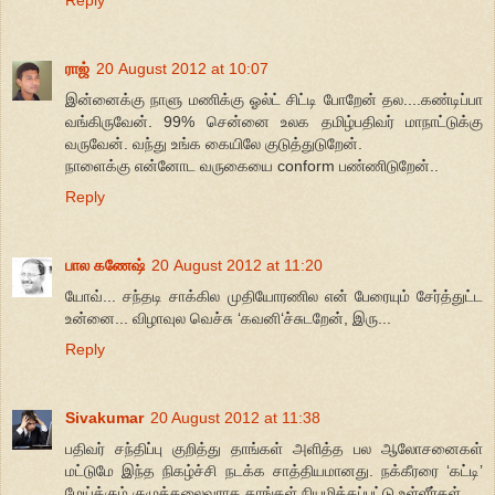
ராஜ்
20 August 2012 at 10:07
இன்னைக்கு நாளு மணிக்கு ஓல்ட் சிட்டி போறேன் தல....கண்டிப்பா
வங்கிருவேன். 99% சென்னை உலக தமிழ்பதிவர் மாநாட்டுக்கு
வருவேன். வந்து உங்க கையிலே குடுத்துடுறேன்.
நாளைக்கு என்னோட வருகையை conform பண்ணிடுறேன்..
Reply
பால கணேஷ்
20 August 2012 at 11:20
யோவ்... சந்தடி சாக்கில முதியோரணில என் பேரையும் சேர்த்துட்ட
உன்னை... விழாவுல வெச்சு ‘கவனி‘ச்சுடறேன், இரு...
Reply
Sivakumar
20 August 2012 at 11:38
பதிவர் சந்திப்பு குறித்து தாங்கள் அளித்த பல ஆலோசனைகள்
மட்டுமே இந்த நிகழ்ச்சி நடக்க சாத்தியமானது. நக்கீரரை ‘கட்டி’
மேய்க்கும் குழுத்தலைவராக தாங்கள் நியமிக்கப்பட்டு உள்ளீர்கள்.