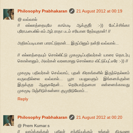
Philosophy Prabhakaran
21 August 2012 at 00:19
@ வவ்வால்
// எல்லாத்தையுமே காமெடி ஆக்குறீர் :-)) மேட்ச்சிங்கா
புரோஃபைலில் எம்.ஆர்.ராதா படம் சரியான தேர்வுதான்! //
அதிகப்படியான பாராட்டுதான்... இருப்பினும் நன்றி வவ்வால்...
// எல்லாத்தையும் சொல்லிட்டு முகமூடிப்பதிவர்கள் யாரை தொடர்பு
கொள்ளனும், அவர்கள் வரலாமானு சொல்லாம விட்டுப்புட்டீரே :-)) //
முகமூடி பதிவர்கள் செவ்வாய், புதன் கிரகங்களில் இருந்தெல்லாம்
வருவதில்லை வவ்வால்... பூரா பயலுவளும் இங்கனக்குள்ள
இருக்குற ஆளுகதேன்... தெரியாத்தனமா என்னைக்காவது
முகமூடி பிஞ்சிடுச்சுன்னா குமுறிடுவோம்...
Reply
Philosophy Prabhakaran
21 August 2012 at 00:20
@ Prem Kumar.s
// வாழ்த்துக்கள் பதிவர் சந்திப்புக்கும் உங்கள் திருமண