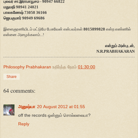
புலவர் சா.இராமாநுசம் - 90947 66822
மதுமதி 98941 24021
பாலகணேஷ் 73058 36166
ஜெயகுமார் 90949 69686
இளைஞரணியிடம் மட்டுமே பேசுவேன் என்பவர்கள்
8015899828
என்ற எண்ணில்
என்னை அழைக்கலாம்...!
என்றும் அன்புடன்,
N.R.PRABHAKARAN
Philosophy Prabhakaran
உதிர்த்த நேரம்
01:30:00
Share
64 comments:
அனுஷ்யா
20 August 2012 at 01:55
off the records ஒன்னும் சொல்லலையா?
Reply