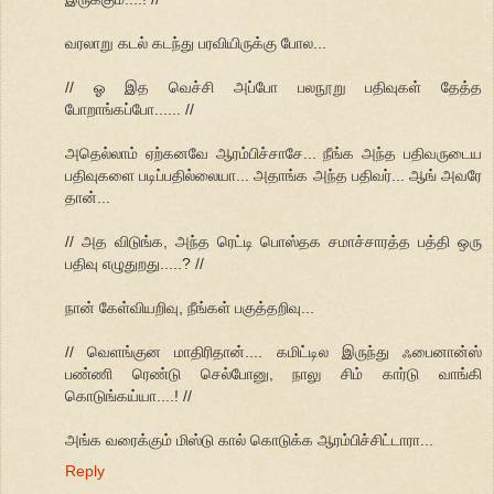
வரலாறு கடல் கடந்து பரவியிருக்கு போல...
// ஓ இத வெச்சி அப்போ பலநூறு பதிவுகள் தேத்த
போறாங்கப்போ...... //
அதெல்லாம் ஏற்கனவே ஆரம்பிச்சாசே... நீங்க அந்த பதிவருடைய
பதிவுகளை படிப்பதில்லையா... அதாங்க அந்த பதிவர்... ஆங் அவரே
தான்...
// அத விடுங்க, அந்த ரெட்டி பொஸ்தக சமாச்சாரத்த பத்தி ஒரு
பதிவு எழுதுறது.....? //
நான் கேள்வியறிவு, நீங்கள் பகுத்தறிவு...
// வெளங்குன மாதிரிதான்.... கமிட்டில இருந்து ஃபைனான்ஸ்
பண்ணி ரெண்டு செல்போனு, நாலு சிம் கார்டு வாங்கி
கொடுங்கய்யா....! //
அங்க வரைக்கும் மிஸ்டு கால் கொடுக்க ஆரம்பிச்சிட்டாரா...
Reply