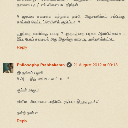
தலையை ஃபுட்பால் விளையாட தர்றேன்...
// முதல்ல சமைக்க கத்துக்க தம்பி. அஞ்சாசிங்கம் தம்பிக்கு
காய்கறி வெட்ட ட்ரெயினிங் குடுய்யா. //
குழந்தை வளர்ப்பது எப்படி ? புத்தகத்தை படிக்க ஆரம்பிச்சாச்சு...
இப்ப போய் சமையல் அது இதுன்னு காமெடி பண்ணிக்கிட்டு...
Reply
Philosophy Prabhakaran
21 August 2012 at 00:13
@ தங்கம் பழனி
// அட.. இது என்ன கலாட்டா...!!!
சூப்பர் மாமு..!!
சினிமா விமர்சனம் மாதிரியே சூப்பரா இருந்தது..! //
நன்றி நண்பா...
Reply