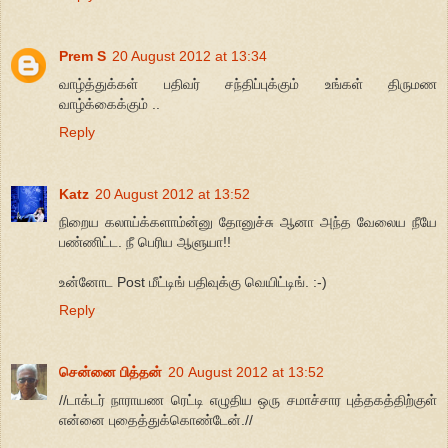
Prem S
20 August 2012 at 13:34
வாழ்த்துக்கள் பதிவர் சந்திப்புக்கும் உங்கள் திருமண
வாழ்க்கைக்கும் ..
Reply
Katz
20 August 2012 at 13:52
நிறைய கலாய்க்களாம்ன்னு தோனுச்சு ஆனா அந்த வேலைய நீயே
பண்ணிட்ட. நீ பெரிய ஆளுயா!!
உன்னோட Post மீட்டிங் பதிவுக்கு வெயிட்டிங். :-)
Reply
சென்னை பித்தன்
20 August 2012 at 13:52
//டாக்டர் நாராயண ரெட்டி எழுதிய ஒரு சமாச்சார புத்தகத்திற்குள்
என்னை புதைத்துக்கொண்டேன்.//