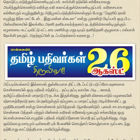
தொடுப்பு எடுத்துக்கொண்டிருப்பார். கார்க்கி நடுவில் எங்கேயாவது
அமர்ந்துக்கொண்டு வரிக்கு வரி கலாய்த்துக்கொண்டிருப்பார். வரிசையாக
எல்லோரும் எழுந்துநின்று அறிமுகப்படுத்திக்கொள்ளும் போது “ம்ஹூம் நான்
எழுந்து நிற்க மாட்டேன்... இது என்ன ஸ்கூலா” என்று முரண்டு பிடிப்பார் ஒரு பி.ப.
பின்வரிசையில் இலக்கிய அணி தனியாவர்த்தனம் நடத்திக்கொண்டிருக்கும்.
எழரையை கூட்டிவிட்டு எட்டரை மணிக்கு மறுபடியும் தனித்தனி குழுவாக டாஸ்மாக்
நோக்கி நகரும். அதற்குப்பின் நடப்பதெல்லாம் வரலாறு...!
அப்படியெல்லாம் இல்லாமல் துல்லியமாக திட்டமிடப்பட்டு படு ப்ரோபஷனலாக
சென்னையில் ஒரு பதிவர் சந்திப்பு... தப்பு தப்பு வாயில அடி... உலகத்
தமிழ்ப்பதிவர்கள் மாநாடு (!) நடக்க இருக்கிறது. துள்ளி விளையாடும் மழலையின்
உற்சாகத்தோடு நடைபெறவிருக்கும் நம்முடைய மாநாட்டிற்கு அடிக்கோலிட்டது
முதியோரணி என்று சொன்னால் நம்பித்தான் ஆகவேண்டும். புலவர் சா.ராமானுசம்,
சென்னை பித்தன் மற்றும் மின்னல் வரிகள் கணேஷ் மூவரும் சங்கமித்த ஒரு
பொன்மாலைப்பொழுதில் பதிவர் சந்திப்பிற்கான பொறி தட்டியிருக்கிறது. அது
ஒவ்வொரு வாரமும் டிஸ்கவரி புக் பேலஸில் கொஞ்சம் கொஞ்சமாக மூப்படைந்து
தற்போது காட்டுத்தீயாக பரவியிருக்கிறது.