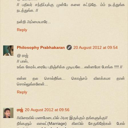
// பதிவர் சந்திப்புக்கு முன்பே களை கட்டுதே. ம்ம் நடத்துங்க
நடத்துங்க. //
நன்றி அம்மையாரே...
Reply
Philosophy Prabhakaran
20 August 2012 at 09:54
@ ராஜ்
// பாஸ்,
உங்க கேரக்டரையே புரிஞ்சிக்க முடியலே....என்னமோ போங்க !!!! //
என்ன தல சொல்றீங்க... கொஞ்சம் விளக்கமா தான்
சொல்லுங்களேன்...
Reply
ராஜ்
20 August 2012 at 09:56
//விரைவில் மணமேடையில் அமர இருக்கும் தங்களுக்கு//
நீங்களும் எலைட்(Marriage) கிளபில் சேருகிறேர்கள் போல்