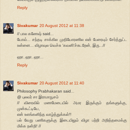
Reply
Sivakumar
20 August 2012 at 11:38
// பால கணேஷ் said...
யோவ்... சந்தடி சாக்கில முதியோரணில என் பேரையும் சேர்த்துட்ட
உன்னை... விழாவுல வெச்சு ‘கவனி‘ச்சுடறேன், இரு...//
ஹா..ஹா..ஹா...
Reply
Sivakumar
20 August 2012 at 11:40
Philosophy Prabhakaran said...
@ புலவர் சா இராமாநுசம்
// விரைவில் மணமேடையில் அமர இருக்கும் தங்களுக்கு,
முன்கூட்டியே,
என் உளங்கனிந்த வாழ்த்துக்கள்!!
பல் வேறு பணிகளுக்கு இடையிலும் விழா பற்றி அறித்தமைக்கு
மிக்க நன்றி! //