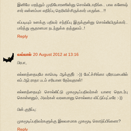
இனிமே மறந்தும் முதியோரணின்னு சொல்லிடாதீங்க.. பால கணேஷ்
சார் என்னம்மா எதிர்ப்பு தெரிவிச்சிருக்கார் பாருங்க...!!
எப்படியும் உனக்கு பதிவர் சந்திப்பு இருக்குன்னு சொல்லியிருக்கார்..
பார்த்து சூதானமா நடந்துக்க தத்துவம்..!
Reply
வவ்வால்
20 August 2012 at 13:16
பிரபா,
எல்லாத்தையுமே காமெடி ஆக்குறீர் :-)) மேட்ச்சிங்கா புரோஃபைலில்
எம்.ஆர்.ராதா படம் சரியான தேர்வுதான்!
எல்லாத்தையும் சொல்லிட்டு முகமூடிப்பதிவர்கள் யாரை தொடர்பு
கொள்ளனும், அவர்கள் வரலாமானு சொல்லாம விட்டுப்புட்டீரே :-))
பின்.குறிப்பு:
முகமூடிப்பதிவர்களுக்கு இலவசமாக முகமூடி கொடுப்பீங்களா?
Reply