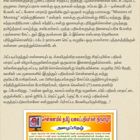
சில வாரங்களுக்கு முன்பு பதிவர் சந்திப்பு குறித்து ஆலோசனைகள் கேட்க அடிமட்ட
குழுவை அழைப்பதாக எனக்கு ஒரு தகவல் வந்தது. சம்பவ இடம் – டிஸ்கவரி புக்
பேலஸ். வட்டமேசை மாநாடு துவங்கியதும் ஒருவர் எழுந்து யாராவது “Minutes of
Meeting” எடுக்குறீங்களா ? என்றார். எனக்கு குபுக்கென்று சிரிப்பு வந்தது. இது
எந்தமாதிரியான பதிவர் சந்திப்பு என்று ஓரளவுக்கு புரிந்துக்கொள்ள முடிந்தது.
தமிழ்த்தாய் வாழ்த்து, கவியரங்கம், மூத்த பதிவர்களுக்கு நினைவுப்பரிசு போன்ற
பதங்களை கேட்டதும் இது நமக்கான இடம் இல்லை என்பதை தெளிவாக
புரிந்துக்கொண்டு டாக்டர் நாராயண ரெட்டி எழுதிய ஒரு சமாச்சார புத்தகத்திற்குள்
என்னை புதைத்துக்கொண்டேன்.
அப்படியிருந்தும் என்னையும் நடக்கவிருக்கிற வரலாற்று சிறப்புமிக்க பதிவர்
மாநாட்டின் விழாக்குழுவினர்களுள் ஒருவராக இணைத்துக்கொண்ட நல்ல
உள்ளங்களுக்கு எப்படி நன்றி சொல்வதென்று தெரியவில்லை. வருகிற 26ம் தேதி,
உலகின் பல மூலைகளில் இருந்தும் பதிவர்கள் சென்னைக்கு வந்து
குவியப்போகிறார்கள், பல பிசிராந்தயார்களும் கோப்பெருஞ்சோழர்களும்
சந்தித்துக்கொள்ள போகிறார்கள், உற்சாக வெள்ளம் (!!) கரைபுரண்டு
ஓடப்போகிறது...! என்ன ஒன்று, உலகம் என்ற சிறு உருண்டையில் பதிவர் மாநாட்டை
குறுக்கிவிட்டதால் ஜூபிடர், நெப்ட்யூன், ப்ளுட்டோ வாழ் பதிவர்கள்
வருத்தப்படுவார்களோ என்றுதான் அச்சப்படவேண்டியிருக்கிறது...!