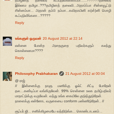
தமிழினத் தலைவர கூப்புடுவீங்களாப்பா......??????தலைவர்
இல்லாம தமிழா..???தமிழினத் தலைவி...அதாம்ப்பா சின்னவூட்டு
சின்னம்மா... அதான் தம்பி நம்மா...கவிதாயினி க(ன்)னி மொழி
கூப்புடுவீங்களா...?????
Reply
உங்களுள் ஒருவன்
20 August 2012 at 22:14
என்னை போன்ற அறைகுறை பதிவர்களும் கலந்து
கொள்ளலாமா????
Reply
Philosophy Prabhakaran
21 August 2012 at 00:04
@ ராஜ்
// இன்னைக்கு நாளு மணிக்கு ஓல்ட் சிட்டி போறேன்
தல....கண்டிப்பா வங்கிருவேன். 99% சென்னை உலக தமிழ்பதிவர்
மாநாட்டுக்கு வருவேன். வந்து உங்க கையிலே குடுத்துடுறேன்.
நாளைக்கு என்னோட வருகையை conform பண்ணிடுறேன்.. //
சூப்பர் ஜி... சனிக்கிழமையே வந்திடுங்க... கொண்டாடலாம்...