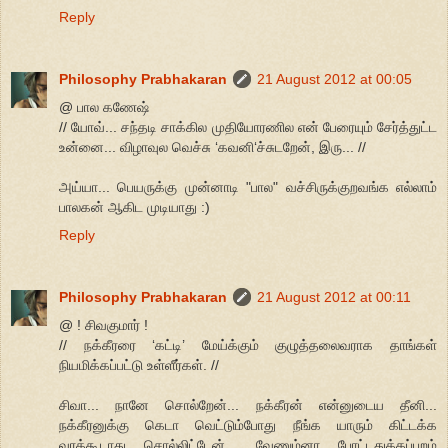
Reply
Philosophy Prabhakaran
21 August 2012 at 00:05
@ பால கணேஷ்
// யோவ்... சந்தடி சாக்கில முதியோரணில என் பேரையும் சேர்த்துட்ட
உன்னை... விழாவுல வெச்சு ‘கவனி‘ச்சுடறேன், இரு... //
அய்யா... பெயருக்கு முன்னாடி "பால" வச்சிருக்குறவங்க எல்லாம்
பாலகன் ஆகிட முடியாது :)
Reply
Philosophy Prabhakaran
21 August 2012 at 00:11
@ ! சிவகுமார் !
// நக்கீரரை ‘கட்டி’ மேய்க்கும் குழுத்தலைவராக தாங்கள்
நியமிக்கப்பட்டு உள்ளீர்கள். //
சிவா... நானே சொல்றேன்... நக்கீரன் என்னுடைய தீனி...
நக்கீரனுக்கு கெடா வெட்டும்போது நீங்க யாரும் கிட்டக்க
வரக்கூடாது சொல்லிட்டேன்... வேணும்னா போட்டதுக்கப்புறம்