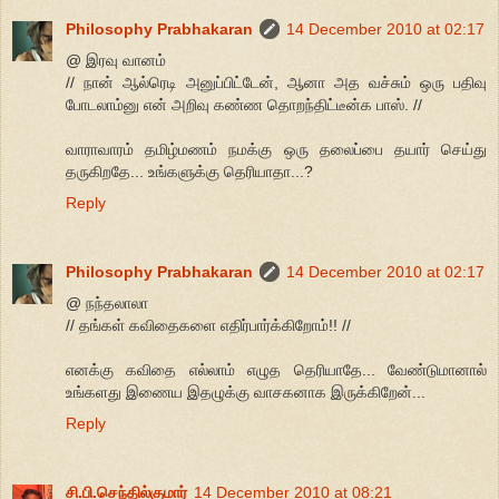
Philosophy Prabhakaran
14 December 2010 at 02:17
@ இரவு வானம்
// நான் ஆல்ரெடி அனுப்பிட்டேன், ஆனா அத வச்சும் ஒரு பதிவு
போடலாம்னு என் அறிவு கண்ண தொறந்திட்டீன்க பாஸ். //
வாராவாரம் தமிழ்மணம் நமக்கு ஒரு தலைப்பை தயார் செய்து
தருகிறதே... உங்களுக்கு தெரியாதா...?
Reply
Philosophy Prabhakaran
14 December 2010 at 02:17
@ நந்தலாலா
// தங்கள் கவிதைகளை எதிர்பார்க்கிறோம்!! //
எனக்கு கவிதை எல்லாம் எழுத தெரியாதே... வேண்டுமானால்
உங்களது இணைய இதழுக்கு வாசகனாக இருக்கிறேன்...
Reply
சி.பி.செந்தில்குமார்
14 December 2010 at 08:21