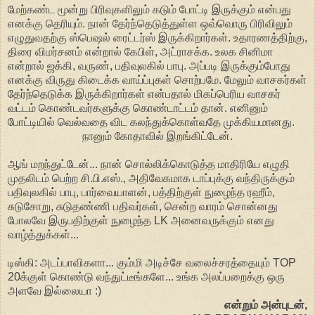
மேற்கண்ட மூன்று பிரிவுகளிலும் கடும் போட்டி இருக்கும் என்பது
எனக்கு தெரியும். நான் தேர்ந்தெடுத்துள்ள ஒவ்வொரு பிரிவிலும்
எழுதுவதற்கு ஸ்பெஷல் ரைட்டர்ஸ் இருக்கிறார்கள். உதாரணத்திற்கு,
திரை விமர்சனம் என்றால் கேபிள், அட்ராசக்க. உலக சினிமா
என்றால் ஜக்கி, வருண், பதிவுலகில் பாபு. அப்படி இருக்கும்போது
எனக்கு விருது கிடைக்க வாய்ப்புகள் சொற்பமே. மேலும் வாசகர்கள்
தேர்ந்தெடுக்க இருக்கிறார்கள் என்பதால் மிகப்பெரிய வாசகர்
வட்டம் கொண்டவர்களுக்கு கொண்டாட்டம் தான். எனினும்
போட்டியில் வெல்வதை விட கலந்துக்கொள்வதே முக்கியமானது.
நானும் கோதாவில் இறங்கிட்டேன்.
ஆங் மறந்துட்டேன்... நான் சொல்லிக்கொடுத்த மாதிரியே எழுதி
முதலிடம் பெற்ற சி.பி.எஸ்., அதிவேகமாக டாப்புக்கு வந்திருக்கும்
பதிவுலகில் பாபு, பார்வையாளன், பத்திற்குள் நுழைந்த ரஹீம்,
சுடுசோறு, சுடுதண்ணி பதிவர்கள், சென்ற வாரம் சொன்னது
போலவே இருபதிற்குள் நுழைந்த LK அனைவருக்கும் எனது
வாழ்த்துக்கள்...
டிஸ்கி: அடப்பாவிகளா... கும்மி அடிச்சே வலைச்சரத்தையும் TOP
20க்குள் கொண்டு வந்துட்டீங்களே... உங்க அலப்பறைக்கு ஒரு
அளவே இல்லையா :)
என்றும் அன்புடன்,