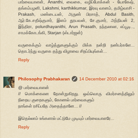
பார்வையாளன், Ananthi, வைகை, வழிப்போக்கன் - யோகேஷ்,
தங்கம்பழனி, Lakshmi, karthikkumar, இரவு வானம், தமிழ்வாசி -
Prakash, மண்டையன், அருண் பிரசாத், Abdul Basith,
ஆர்.கே.சதீஷ்குமார், இளம் தூயவன், சே.குமார், அந்நியன் 2,
இந்திரா, polurdhayanithi, Arun Prasath, நந்தலாலா, எப்பூடி..,
சாமக்கோடங்கி, Starjan (ஸ்டார்ஜன்)
வருகைக்கும் வாழ்த்துகளுக்கும் மிக்க நன்றி நண்பர்களே...
தொடர்ந்து வருகை தந்து விழாவை சிறப்பியுங்கள்...
Reply
Philosophy Prabhakaran
14 December 2010 at 02:16
@ பார்வையாளன்
// மொக்கைஎன தோன்றுகிறது. ஒவ்வொரு விமர்சனத்திலும்
நிறைய குறைகளும், கோணல் பார்வைகளும்
நாங்கள் ரசிப்பதே அதைத்தானே... //
இதெல்லாம் உங்களால் மட்டுமே முடியும் பார்வையாளரே...
Reply