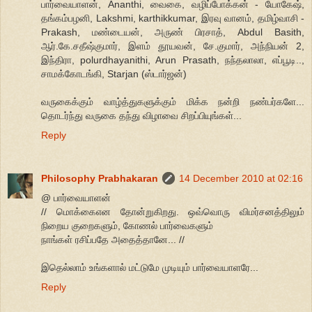
பார்வையாளன், Ananthi, வைகை, வழிப்போக்கன் - யோகேஷ்,
தங்கம்பழனி, Lakshmi, karthikkumar, இரவு வானம், தமிழ்வாசி -
Prakash, மண்டையன், அருண் பிரசாத், Abdul Basith,
ஆர்.கே.சதீஷ்குமார், இளம் தூயவன், சே.குமார், அந்நியன் 2,
இந்திரா, polurdhayanithi, Arun Prasath, நந்தலாலா, எப்பூடி..,
சாமக்கோடங்கி, Starjan (ஸ்டார்ஜன்)
வருகைக்கும் வாழ்த்துகளுக்கும் மிக்க நன்றி நண்பர்களே...
தொடர்ந்து வருகை தந்து விழாவை சிறப்பியுங்கள்...
Reply
Philosophy Prabhakaran
14 December 2010 at 02:16
@ பார்வையாளன்
// மொக்கைஎன தோன்றுகிறது. ஒவ்வொரு விமர்சனத்திலும்
நிறைய குறைகளும், கோணல் பார்வைகளும்
நாங்கள் ரசிப்பதே அதைத்தானே... //
இதெல்லாம் உங்களால் மட்டுமே முடியும் பார்வையாளரே...
Reply