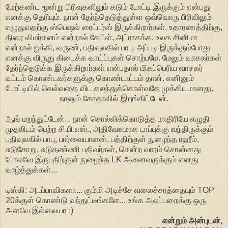
மேற்கண்ட மூன்று பிரிவுகளிலும் கடும் போட்டி இருக்கும் என்பது
எனக்கு தெரியும். நான் தேர்ந்தெடுத்துள்ள ஒவ்வொரு பிரிவிலும்
எழுதுவதற்கு ஸ்பெஷல் ரைட்டர்ஸ் இருக்கிறார்கள். உதாரணத்திற்கு,
திரை விமர்சனம் என்றால் கேபிள், அட்ராசக்க. உலக சினிமா
என்றால் ஜக்கி, வருண், பதிவுலகில் பாபு. அப்படி இருக்கும்போது
எனக்கு விருது கிடைக்க வாய்ப்புகள் சொற்பமே. மேலும் வாசகர்கள்
தேர்ந்தெடுக்க இருக்கிறார்கள் என்பதால் மிகப்பெரிய வாசகர்
வட்டம் கொண்டவர்களுக்கு கொண்டாட்டம் தான். எனினும்
போட்டியில் வெல்வதை விட கலந்துக்கொள்வதே முக்கியமானது.
நானும் கோதாவில் இறங்கிட்டேன்.
ஆங் மறந்துட்டேன்... நான் சொல்லிக்கொடுத்த மாதிரியே எழுதி
முதலிடம் பெற்ற சி.பி.எஸ்., அதிவேகமாக டாப்புக்கு வந்திருக்கும்
பதிவுலகில் பாபு, பார்வையாளன், பத்திற்குள் நுழைந்த ரஹீம்,
சுடுசோறு, சுடுதண்ணி பதிவர்கள், சென்ற வாரம் சொன்னது
போலவே இருபதிற்குள் நுழைந்த LK அனைவருக்கும் எனது
வாழ்த்துக்கள்...
டிஸ்கி: அடப்பாவிகளா... கும்மி அடிச்சே வலைச்சரத்தையும் TOP
20க்குள் கொண்டு வந்துட்டீங்களே... உங்க அலப்பறைக்கு ஒரு
அளவே இல்லையா :)
என்றும் அன்புடன்,