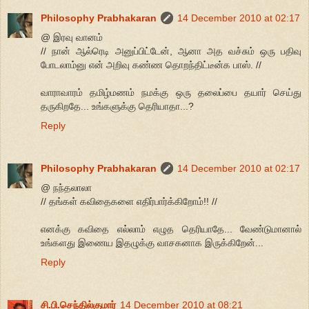
Philosophy Prabhakaran
14 December 2010 at 02:17
@ இரவு வானம்
// நான் ஆல்ரெடி அனுப்பிட்டேன், ஆனா அத வச்சும் ஒரு பதிவு
போடலாம்னு என் அறிவு கண்ண தொறந்திட்டீன்க பாஸ். //
வாராவாரம் தமிழ்மணம் நமக்கு ஒரு தலைப்பை தயார் செய்து
தருகிறதே... உங்களுக்கு தெரியாதா...?
Reply
Philosophy Prabhakaran
14 December 2010 at 02:17
@ நந்தலாலா
// தங்கள் கவிதைகளை எதிர்பார்க்கிறோம்!! //
எனக்கு கவிதை எல்லாம் எழுத தெரியாதே... வேண்டுமானால்
உங்களது இணைய இதழுக்கு வாசகனாக இருக்கிறேன்...
Reply
சி.பி.செந்தில்குமார்
14 December 2010 at 08:21