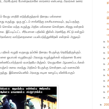
யார், அம்பேத்கர் போன்றவர்களே காரணம் என்பதை அவர்கள் உணர
I
அ
் வேறு மாதிரி எடுத்திருந்தால் நிறைய மக்களை
இ
ு கருத்து. ஒரு ஐட்டம் சாங்கிற்கு ரகசியாவையும், நடிப்பதற்கு
எ
ல் சொல்ல வந்த கருத்து அதிக மக்களை சென்றடைகிறது என்றால்
க
 இப்படிப்பட்ட சீரியசான பதிவில் ஜீன்ஸ் அணிந்த சிட்டு என்றும்
ப
் அலங்கார வார்த்தைகளை பயன்படுத்துகிறேன் என்றால் அதுவும்
►
►
O
பதிவர் எழுதி வருவது நம்மில் நிறைய பேருக்கு தெரிந்திருக்கும்.
►
னைகளை ஓயாமல் எழுதிவரும் அவரது எழுத்துக்கள் எத்தனை பேரை
►
ண்ணிப்பார்த்தால் ஏமாற்றமே மிஞ்சும். வெறுமனே ஆவணப்படங்கள்
►
J
ஞ்சம் சுவை கலந்து அதிகம் பேருக்கு சென்றடையும் வகையில்
►
ுத்து. இல்லையெனில் அவரது கடின உழைப்பு வீண்போகும்
►
►
A
►
►
F
►
►
20