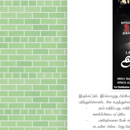
இருக்கட்டும். இப்பொழுது அம்பேத
புரிந்துக்கொண்ட சில கருத்துக்கள
-
நாம் எதிர்ப்பது, எத
உணர்ச்சியை மட்டுமே.
-
மனிதர்களை மேல் சாதி
கடவுளே அல்ல. அது வெற