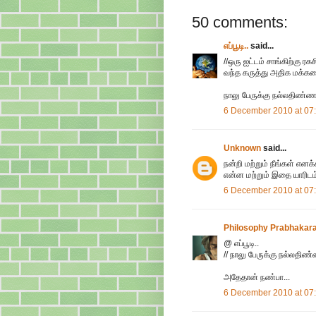
50 comments:
எப்பூடி..
said...
//ஒரு ஐட்டம் சாங்கிற்கு 
வந்த கருத்து அதிக மக்க
நாலு பேருக்கு நல்லதிண்ணா
6 December 2010 at 07
Unknown
said...
நன்றி மற்றும் நீங்கள் எனக
என்ன மற்றும் இதை யாரிடம் 
6 December 2010 at 07
Philosophy Prabhakar
@ எப்பூடி..
// நாலு பேருக்கு நல்லதிண்
அதேதான் நண்பா...
6 December 2010 at 07