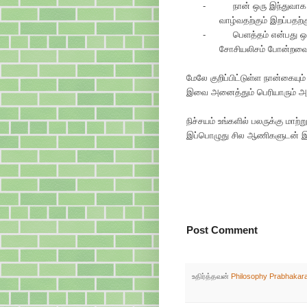
-
நான் ஒரு இந்துவா
வாழ்வதற்கும் இறப்பதற்
-
பெளத்தம் என்பது ஒ
சோசியலிசம் போன்றவைக
மேலே குறிப்பிட்டுள்ள நான்கையு
இவை அனைத்தும் பெரியாரும் அம
நிச்சயம் உங்களில் பலருக்கு மாற்ற
இப்பொழுது சில ஆணிகளுடன் இருப
Post Comment
உதிர்த்தவன்
Philosophy Prabhakar