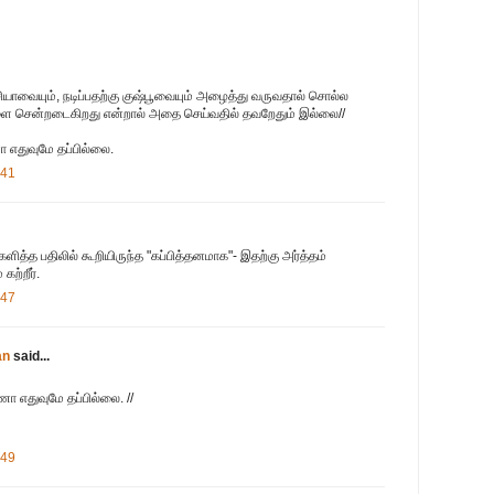
ரகசியாவையும், நடிப்பதற்கு குஷ்பூவையும் அழைத்து வருவதால் சொல்ல
ளை சென்றடைகிறது என்றால் அதை செய்வதில் தவறேதும் இல்லை//
 எதுவுமே தப்பில்லை.
:41
்களித்த பதிலில் கூறியிருந்த "கப்பித்தனமாக"- இதற்கு அர்த்தம்
கற்றீர்.
:47
an
said...
ணா எதுவுமே தப்பில்லை. //
:49