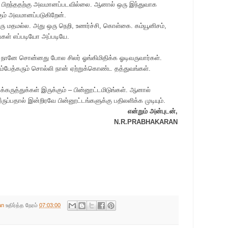
க பிறந்ததற்கு அவமானப்படவில்லை. ஆனால் ஒரு இந்துவாக
கும் அவமானப்படுகிறேன்.
ரு மதமல்ல. அது ஒரு நெறி, உணர்ச்சி, கொள்கை. கம்யூனிசம்,
ள் எப்படியோ அப்படியே.
ம் நானே சொன்னது போல சிலர் ஓங்கிமிதிக்க ஓடிவருவார்கள்.
்பேத்கரும் சொல்லி நான் ஏற்றுக்கொண்ட தத்துவங்கள்.
ுக்கருத்துக்கள் இருக்கும்
–
பின்னூட்டமிடுங்கள். ஆனால்
்பதால் இன்றிரவே பின்னூட்டங்களுக்கு பதிலளிக்க முடியும்.
என்றும் அன்புடன்,
N.R.PRABHAKARAN
an
உதிர்த்த நேரம்
07:03:00