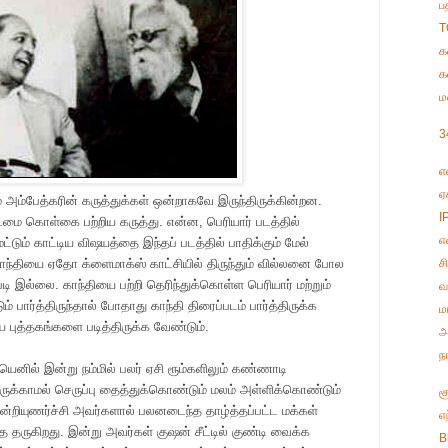
ப
T
க
க
ம
3
எ
ஏ
் அம்பேத்கரின் கருத்துக்கள் ஒன்றாகவே இருந்திருக்கின்றன.
I
ைமை கொள்கை பற்றிய கருத்து. என்ன, பெரியார் படத்தில்
எ
ட்டும் காட்டிய விஷயத்தை இந்தப் படத்தில் பாதிக்கும் மேல்
 காந்தியை ஏதோ க்ளைமாக்ஸ் காட்சியில் திருந்தும் வில்லனை போல
ச
்படி இல்லை. காந்தியை பற்றி தெரிந்துக்கொள்ள பெரியார் மற்றும்
வ
் பார்த்திருந்தால் போதாது காந்தி திரைப்படம் பார்த்திருக்க
ம
 புத்தகங்களை படித்திருக்க வேண்டும்.
அ
ந
யெனில் இன்று நம்மில் பலர் ஏசி ரூம்களிலும் கண்ணாடி
ுக்காமல் செருப்பு தைத்துக்கொண்டும் மலம் அள்ளிக்கொண்டும்
ச
ன்றியுணர்ச்சி அவர்களால் பலனடைந்த தாழ்த்தப்பட்ட மக்கள்
எ
 தருகிறது. இன்று அவர்கள் குஷன் சீட்டில் குண்டி வைக்க
B