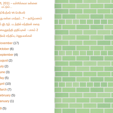
PL 2011 – வச்சிக்கவா உன்னை
மட்டும்...
ம்பேத்கர் vs பெரியார்
து என்ன மாற்றம்...? – தமிழ்மணம்
ம்.ஜி.ஆர். படத்தில் எந்திரன் கதை
னவுதுரத்தி குறிப்புகள் - பாகம் 2
திவர் சந்திப்பு அனுபவங்கள்
November
(17)
ctober
(6)
September
(4)
August
(2)
uly
(2)
June
(3)
May
(5)
pril
(10)
March
(7)
ebruary
(5)
January
(1)
09
(5)