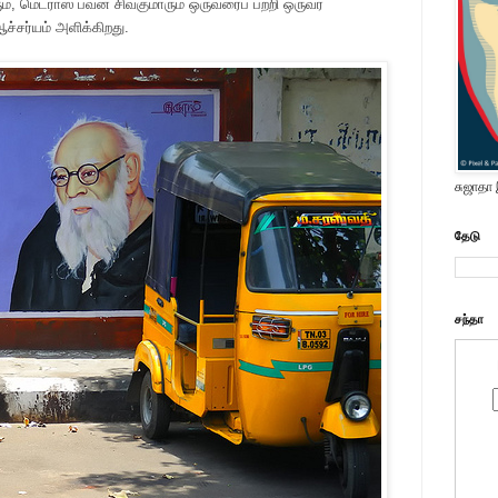
, மெட்ராஸ் பவன் சிவகுமாரும் ஒருவரைப் பற்றி ஒருவர்
ச்சர்யம் அளிக்கிறது.
சுஜாதா
தேடு
சந்தா