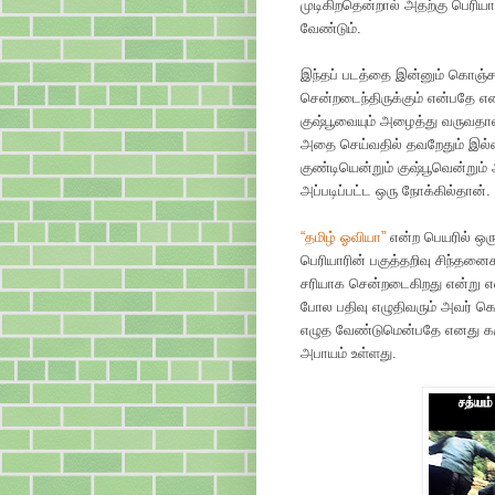
முடிகிறதென்றால் அதற்கு பெரி
வேண்டும்.
இந்தப் படத்தை இன்னும் கொஞ்சம
சென்றடைந்திருக்கும் என்பதே எனத
குஷ்பூவையும் அழைத்து வருவதா
அதை செய்வதில் தவறேதும் இல்லை.
குண்டியென்றும் குஷ்பூவென்றும
அப்படிப்பட்ட ஒரு நோக்கில்தான்.
“தமிழ் ஓவியா”
என்ற பெயரில் ஒரு 
பெரியாரின் பகுத்தறிவு சிந்த
சரியாக சென்றடைகிறது என்று எ
போல பதிவு எழுதிவரும் அவர் கொ
எழுத வேண்டுமென்பதே எனது கர
அபாயம் உள்ளது.