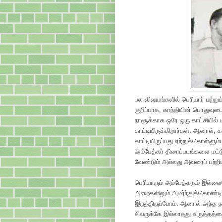
பல விஷயங்களில் பெரியார் மற்றும
குறிப்பாக, காந்தியின் பொதுவுட
நாசூக்காக ஒரே ஒரு காட்சியில் ம
காட்டியிருக்கிறார்கள். ஆனால்,
காட்டியிருப்பது ஏற்றுக்கொள்ளும
அம்பேத்கர் திரைப்படங்களை மட்டும
வேண்டும் அல்லது அவரைப் பற்றிய
பெரியாரும் அம்பேத்கரும் இல்லை
அறைகளிலும் அமர்ந்துக்கொண்டிர
இருந்திருப்போம். ஆனால் அந்த ந
சிலருக்கே இல்லாதது வருத்தத்தை