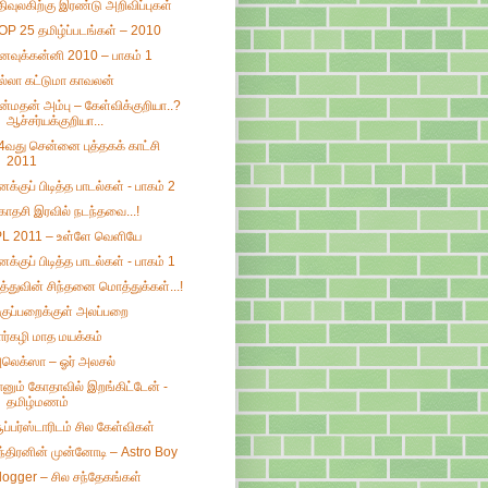
திவுலகிற்கு இரண்டு அறிவிப்புகள்
OP 25 தமிழ்ப்படங்கள் – 2010
னவுக்கன்னி 2010 – பாகம் 1
ல்லா கட்டுமா காவலன்
ன்மதன் அம்பு – கேள்விக்குறியா..?
ஆச்சர்யக்குறியா...
4வது சென்னை புத்தகக் காட்சி
2011
னக்குப் பிடித்த பாடல்கள் - பாகம் 2
காதசி இரவில் நடந்தவை...!
PL 2011 – உள்ளே வெளியே
னக்குப் பிடித்த பாடல்கள் - பாகம் 1
ித்துவின் சிந்தனை மொத்துக்கள்...!
குப்பறைக்குள் அலப்பறை
ார்கழி மாத மயக்கம்
லெக்ஸா – ஓர் அலசல்
ானும் கோதாவில் இறங்கிட்டேன் -
தமிழ்மணம்
ூப்பர்ஸ்டாரிடம் சில கேள்விகள்
ந்திரனின் முன்னோடி – Astro Boy
logger – சில சந்தேகங்கள்