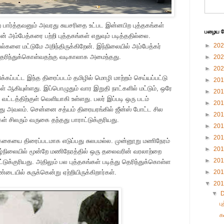
 பார்த்தவனும் அவரது சுயசரிதை உட்பட இன்னபிற புத்தகங்கள்
பழைய பே
் அம்பேத்கரை பற்றி புத்தகங்கள் எதுவும் படித்ததில்லை.
►
20
்களை மட்டுமே அறிந்திருக்கிறேன். இந்நிலையில் அம்பேத்கர்
தெரிந்துக்கொள்வதற்கு வடிகாலாக அமைந்தது.
►
20
►
20
்கப்பட்ட இந்த திரைப்படம் தமிழில் மொழி மாற்றம் செய்யப்பட்டு
►
20
ஆகியுள்ளது. இப்பொழுதும் வார இறுதி நாட்களில் மட்டும், ஒரே
►
20
ய வட்டத்திற்குள் வெளியாகி உள்ளது. பலர் இப்படி ஒரு படம்
►
20
ு அவலம். சென்னை சத்யம் திரையரங்கில் ஜீன்ஸ் போட்ட சில
►
20
ள் சிலரும் வருகை தந்தது பாராட்டுக்குரியது.
►
20
►
20
்கையை திரைப்படமாக எடுப்பது சுலபமல்ல. முன்னூறு மணிநேரம்
►
20
ழ்நிலையில் மூன்றே மணிநேரத்தில் ஒரு தலைவரின் வரலாற்றை
►
20
ராட்டுக்குரியது. அதிலும் பல புத்தகங்கள் படித்து தெரிந்துக்கொள்ள
யில் சுருக்கென்று ஏற்றியிருக்கிறார்கள்.
►
20
▼
20
▼
ப
க