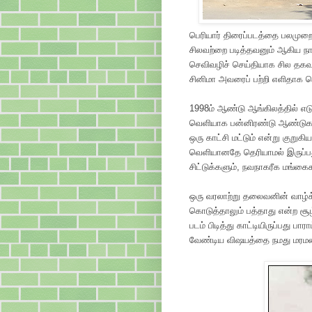
பெரியார் திரைப்படத்தை பலமுறை
சிலவற்றை படித்தவனும் ஆகிய நான
செவிவழிச் செய்தியாக சில தகவல
சினிமா அவரைப் பற்றி எளிதாக 
1998ம் ஆண்டு ஆங்கிலத்தில் எடுக
வெளியாக பன்னிரண்டு ஆண்டுகள் 
ஒரு காட்சி மட்டும் என்று குறுகி
வெளியானதே தெரியாமல் இருப்பத
சிட்டுக்களும், நவநாகரீக மங்கைக
ஒரு வரலாற்று தலைவனின் வாழ்க
கொடுத்தாலும் பத்தாது என்ற சூ
படம் பிடித்து காட்டியிருப்பது பா
வேண்டிய விஷயத்தை நமது மரமண்டை