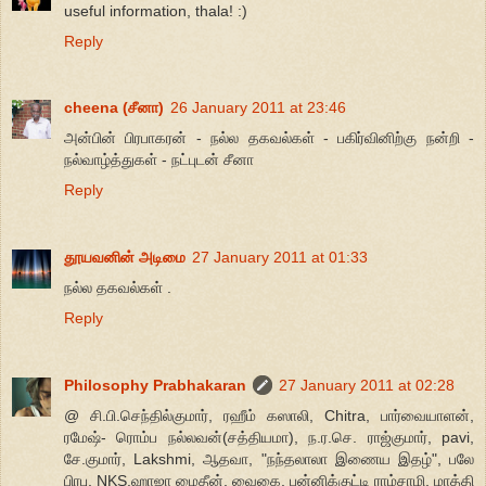
useful information, thala! :)
Reply
cheena (சீனா)
26 January 2011 at 23:46
அன்பின் பிரபாகரன் - நல்ல தகவல்கள் - பகிர்வினிற்கு நன்றி -
நல்வாழ்த்துகள் - நட்புடன் சீனா
Reply
தூயவனின் அடிமை
27 January 2011 at 01:33
நல்ல தகவல்கள் .
Reply
Philosophy Prabhakaran
27 January 2011 at 02:28
@ சி.பி.செந்தில்குமார், ரஹீம் கஸாலி, Chitra, பார்வையாளன்,
ரமேஷ்- ரொம்ப நல்லவன்(சத்தியமா), ந.ர.செ. ராஜ்குமார், pavi,
சே.குமார், Lakshmi, ஆதவா, "நந்தலாலா இணைய இதழ்", பலே
பிரபு, NKS.ஹாஜா மைதீன், வைகை, பன்னிக்குட்டி ராம்சாமி, மாத்தி