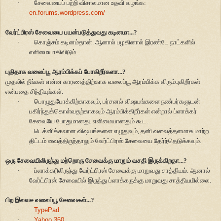
·
சேவையைப் பற்றி விசாலமான உதவி வழங்க:
en.forums.wordpress.com/
வேர்ட்பிரஸ் சேவையை பயன்படுத்துவது கடினமா...?
·
கொஞ்சம் கடினம்தான். ஆனால் பழகினால் இரண்டே நாட்களில்
எளிமையாகிவிடும்.
புதிதாக வலைப்பூ ஆரம்பிக்கப் போகிறீர்களா...?
முதலில் நீங்கள் என்ன காரணத்திற்காக வலைப்பூ ஆரம்பிக்க விரும்புகிறீர்கள்
என்பதை சிந்தியுங்கள்.
·
பொழுதுபோக்கிற்காகவும், பர்சனல் விஷயங்களை நண்பர்களுடன்
பகிர்ந்துக்கொள்வதற்காகவும் ஆரம்பிக்கிறீர்கள் என்றால் ப்ளாக்கர்
சேவையே போதுமானது. எளிமையானதும் கூட.
·
டெக்னிக்கலான விஷயங்களை எழுதுவும், தனி வலைத்தளமாக மாற்ற
திட்டம் வைத்திருந்தாலும் வேர்ட்பிரஸ் சேவையை தேர்ந்தெடுக்கவும்.
ஒரு சேவையிலிருந்து மற்றொரு சேவைக்கு மாறும் வசதி இருக்கிறதா...?
·
ப்ளாக்கரிலிருந்து வேர்ட்பிரஸ் சேவைக்கு மாறுவது சாத்தியம். ஆனால்
வேர்ட்பிரஸ் சேவையில் இருந்து ப்ளாக்கருக்கு மாறுவது சாத்தியமில்லை.
பிற இலவச வலைப்பூ சேவைகள்...?
·
TypePad
·
Yahoo 360