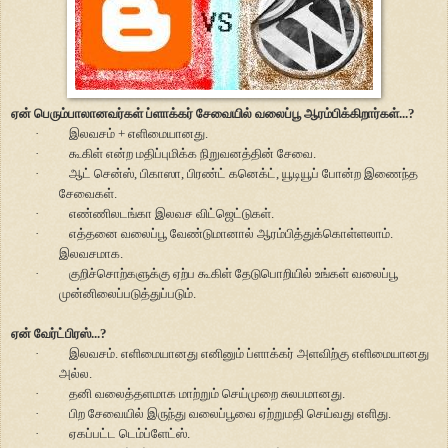
ஏன் பெரும்பாலானவர்கள் ப்ளாக்கர் சேவையில் வலைப்பூ ஆரம்பிக்கிறார்கள்...?
·
இலவசம் + எளிமையானது.
·
கூகிள் என்ற மதிப்புமிக்க நிறுவனத்தின் சேவை.
·
ஆட் சென்ஸ், பிகாஸா, பிரண்ட் கனெக்ட், யூடியூப் போன்ற இணைந்த
சேவைகள்.
·
எண்ணிலடங்கா இலவச விட்ஜெட்டுகள்.
·
எத்தனை வலைப்பூ வேண்டுமானால் ஆரம்பித்துக்கொள்ளலாம்.
இலவசமாக.
·
குறிச்சொற்களுக்கு ஏற்ப கூகிள் தேடுபொறியில் உங்கள் வலைப்பூ
முன்னிலைப்படுத்துப்படும்.
ஏன் வேர்ட்பிரஸ்...?
·
இலவசம். எளிமையானது எனினும் ப்ளாக்கர் அளவிற்கு எளிமையானது
அல்ல.
·
தனி வலைத்தளமாக மாற்றும் செய்முறை சுலபமானது.
·
பிற சேவையில் இருந்து வலைப்பூவை ஏற்றுமதி செய்வது எளிது.
·
ஏகப்பட்ட டெம்ப்ளேட்ஸ்.