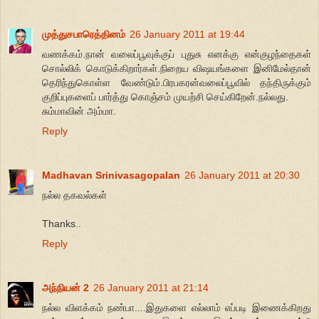
முத்துசபாரெத்தினம்
26 January 2011 at 19:44
வணக்கம்.நான் வலைப்பூவுக்குப் புதுசு எனக்கு என்குழந்தைகள்
சொல்லிக் கொடுக்கிறார்கள்.நிறைய விஷயங்களை இனிமேல்தான்
தெரிந்துகொள்ள வேண்டும்.பிரபகரன்வலைப்பூவில் தந்திருக்கும்
குறிப்புகளைப் பார்த்து கொஞ்சம் முயற்சி செய்கிறேன்.நல்லது.
சும்மாவின் அம்மா.
Reply
Madhavan Srinivasagopalan
26 January 2011 at 20:30
நல்ல தகவல்கள்
Thanks..
Reply
அந்நியன் 2
26 January 2011 at 21:14
நல்ல விளக்கம் நண்பா....இதுகளை எல்லாம் எப்படி இணைக்கிறது