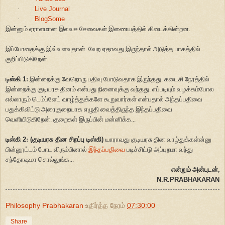
·
Live Journal
·
BlogSome
இன்னும் ஏராளமான இலவச சேவைகள் இணையத்தில் கிடைக்கின்றன.
இப்போதைக்கு இவ்வளவுதான். வேற ஏதாவது இருந்தால் அடுத்த பாகத்தில்
குறிப்பிடுகிறேன்.
டிஸ்கி
1
:
இன்றைக்கு வேறொரு பதிவு போடுவதாக இருந்தது. கடைசி நேரத்தில்
இன்றைக்கு குடியரசு தினம் என்பது நினைவுக்கு வந்தது. எப்படியும் வழக்கம்போல
எல்லாரும் டெம்ப்ளேட் வாழ்த்துக்களே கூறுவார்கள் என்பதால் அந்தப்பதிவை
பதுக்கிவிட்டு அரைகுறையாக எழுதி வைத்திருந்த இந்தப்பதிவை
வெளியிடுகிறேன். குறைகள் இருப்பின் மன்னிக்க...
டிஸ்கி
2
:
(குடியரசு தின சிறப்பு டிஸ்கி)
யாராவது குடியரசு தின வாழ்துக்கள்ன்னு
பின்னூட்டம் போட விரும்பினால்
இந்தப்பதிவை
படிச்சிட்டு அப்புறமா வந்து
சந்தோஷமா சொல்லுங்க...
என்றும் அன்புடன்,
N.R.PRABHAKARAN
Philosophy Prabhakaran
உதிர்த்த நேரம்
07:30:00
Share