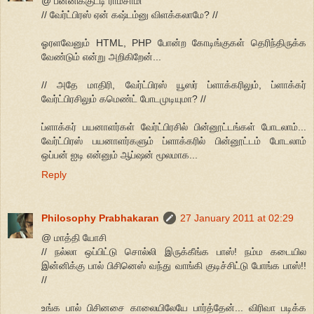
@ பன்னிக்குட்டி ராம்சாமி
// வேர்ட்பிரஸ் ஏன் கஷ்டம்னு விளக்கலாமே? //
ஓரளவேனும் HTML, PHP போன்ற கோடிங்குகள் தெரிந்திருக்க
வேண்டும் என்று அறிகிறேன்...
// அதே மாதிரி, வேர்ட்பிரஸ் யூஸர் ப்ளாக்கரிலும், ப்ளாக்கர்
வேர்ட்பிரசிலும் கமெண்ட் போடமுடியுமா? //
ப்ளாக்கர் பயனாளர்கள் வேர்ட்பிரசில் பின்னூட்டங்கள் போடலாம்...
வேர்ட்பிரஸ் பயனாளர்களும் ப்ளாக்கரில் பின்னூட்டம் போடலாம்
ஒப்பன் ஐடி என்னும் ஆப்ஷன் மூலமாக...
Reply
Philosophy Prabhakaran
27 January 2011 at 02:29
@ மாத்தி யோசி
// நல்லா ஒப்பிட்டு சொல்லி இருக்கீங்க பாஸ்! நம்ம கடையில
இன்னிக்கு பால் பிசினெஸ் வந்து வாங்கி குடிச்சிட்டு போங்க பாஸ்!!
//
உங்க பால் பிசினசை காலையிலேயே பார்த்தேன்... விரிவா படிக்க