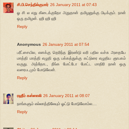
சி.பி.செந்தில்குமார்
26 January 2011 at 07:43
ஓ சி ல எது கிடைக்குதோ அதுதான் தமிழனுக்கு பிடிக்கும். நான்
ஒரு தமிழன். ஹி ஹி ஹி
Reply
Anonymous
26 January 2011 at 07:54
பரீட்சையில, எனக்கு தெரிந்த இரண்டு வரி பதில வச்சு அதையே
மாத்தி மாத்தி எழுதி ஒரு பக்கத்துக்கு கட்டுரை எழுதிய ஞாபகம்
வருது. அத்தோட, நீங்க போட்டோ போட்ட மாதிரி நான் ஒரு
வரைபடமும் போடுவேன்.
Reply
ரஹீம் கஸ்ஸாலி
26 January 2011 at 08:07
நாங்களும் எல்லாத்திலேயும் ஓட்டு போடுவோம்ல....
Reply