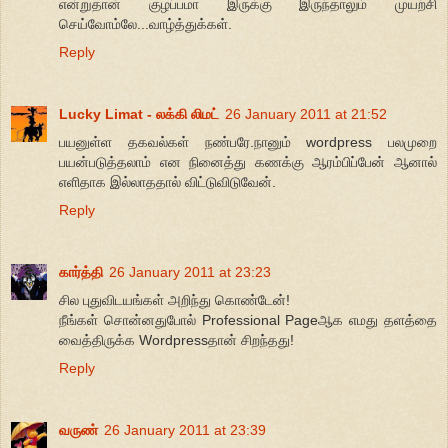
என்றுதான் குழப்பமா இருக்கு இருந்தாலும் முயற்சி
செய்வோம்லே...வாழ்த்துக்கள்.
Reply
Lucky Limat - லக்கி லிமட்
26 January 2011 at 21:52
பயனுள்ள தகவல்கள் நண்பரே.நானும் wordpress பலமுறை
பயன்படுத்தலாம் என நினைத்து கணக்கு ஆரம்பிப்பேன் ஆனால்
எளிதாக இல்லாததால் விட்டுவிடுவேன்.
Reply
கார்த்தி
26 January 2011 at 23:23
சில புதுவிடயங்கள் அறிந்து கொண்டேன்!
நீங்கள் சொன்னதுபோல் Professional Pageஆக எமது தளத்தை
வைத்திருக்க Wordpressதான் சிறந்தது!
Reply
வருண்
26 January 2011 at 23:39