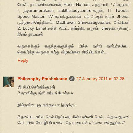
யோசி, நா.மணிவண்ணன், Harini Nathan, கந்தசாமி, ! சிவகுமார்
!, jayaramprakash, sakthistudycentre-கருன், IT Tweets,
Speed Master, T.V.ராதாகிருஷ்ணன், எம் அப்துல் காதர், Jhona,
முத்துசபாரெத்தினம், Madhavan Srinivasagopalan, அந்நியன்
2, Lucky Limat லக்கி லிமட், கார்த்தி, வருண், cheena (சீனா),
இளம் தூயவன்
வருகைக்கும் கருத்துகளுக்கும் மிக்க நன்றி நண்பர்களே...
தொடர்ந்து வருகை தந்து விழாவினை சிறப்பியுங்கள்...
Reply
Philosophy Prabhakaran
27 January 2011 at 02:28
@ சி.பி.செந்தில்குமார்
// தானிக்கு தீனி சரியாப்போச்சு //
இதென்ன புது தத்துவமா இருக்கு...
// நண்பா.. உங்க செல் நெம்பரை மிஸ் பண்ணீட்டேன்.. அதாவது என்
செட் மிஸ். சோ இப்போ உங்க நெம்பரை எஸ் எம் எஸ் பண்ணுங்க //