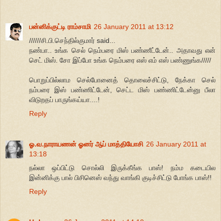
பன்னிக்குட்டி ராம்சாமி
26 January 2011 at 13:12
//////சி.பி.செந்தில்குமார் said...
நண்பா.. உங்க செல் நெம்பரை மிஸ் பண்ணீட்டேன்.. அதாவது என்
செட் மிஸ். சோ இப்போ உங்க நெம்பரை எஸ் எம் எஸ் பண்ணுங்க/////
பொறுப்பில்லாம செல்போனைத் தொலைச்சிட்டு, நேக்கா செல்
நம்பரை இஸ் பண்ணிட்டேன், செட்ட மிஸ் பண்ணிட்டேன்னு பீலா
விடுறதப் பாருங்கய்யா....!
Reply
ஓ.வ.நாராயணன் ஓனர் ஆப் மாத்தியோசி
26 January 2011 at
13:18
நல்லா ஒப்பிட்டு சொல்லி இருக்கீங்க பாஸ்! நம்ம கடையில
இன்னிக்கு பால் பிசினெஸ் வந்து வாங்கி குடிச்சிட்டு போங்க பாஸ்!!
Reply