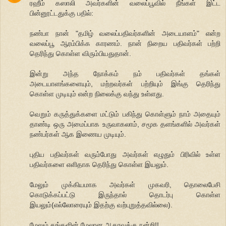
ரஹீம் கஸாலி அவர்களின் வலைப்பூவில் நீங்கள் இட்ட
பின்னூட்டதுக்கு பதில்:
நண்பா நான் "தமிழ் வலைப்பதிவர்களின் அடையாளம்" என்ற
வலைப்பூ ஆரம்பிக்க காரணம். நான் நிறைய பதிவர்கள் பற்றி
தெரிந்து கொள்ள விரும்பியதுதான்.
இன்று அந்த நோக்கம் நம் பதிவர்கள் தங்கள்
அடையாளங்களையும், மற்றவர்கள் பற்றியும் இங்கு தெரிந்து
கொள்ள முடியும் என்ற நிலைக்கு வந்து உள்ளது.
வெறும் கருத்துக்களை மட்டும் பகிந்து கொள்ளும் நாம் அதையும்
தாண்டி ஒரு அமைப்பாக உருவாகலாம், சமூக தளங்களில் அவர்கள்
நண்பர்கள் ஆக இணைய முடியும்.
புதிய பதிவர்கள் வரும்போது அவர்கள் எழுதும் பிரிவில் உள்ள
பதிவர்களை எளிதாக தெரிந்து கொள்ள இயலும்.
மேலும் முக்கியமாக அவர்கள் முகவரி, தொலைபேசி
கொடுக்கப்பட்டு இருந்தால் தொடர்பு கொள்ள
இயலும்(எல்லோரையும் இதற்கு வற்புறுத்தவில்லை).
மேலும் தங்களின் மேலான ஆதரவுக்கு நன்றி!!