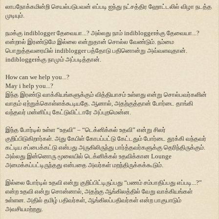
லாபநோக்கமின்றி செயல்படுபவன் எப்படி ஐந்து நட்சத்திர ஹோட்டலில் விழா நடத்த
முடியும்.
நமக்கு indiblogger தேவையா...? அல்லது நாம் indibloggerக்கு தேவையா...?
என்றால் இரண்டுமே இல்லை என்றுதான் சொல்ல வேண்டும். நம்மை
பொறுத்தவரையில் indiblogger பத்தோடு பதினொன்று அவ்வளவுதான்.
indibloggerக்கு நாமும் அப்படித்தான்.
How can we help you...?
May i help you...?
இந்த இரண்டு வாக்கியங்களுக்கும் வித்தியாசம் உள்ளது என்று சொல்பவர்களின்
வாதம் ஏற்றுக்கொள்ளக்கூடியதே. ஆனால், அதற்குத்தான் போர்டை தாங்கி
வந்தவ
ர்
மன்னிப்பு கேட்டுவிட்டாரே அப்புறமென்ன.
இந்த போர்டில் உள்ள “உதவி” – “டெக்னிக்கல் உதவி” என்று சிலர்
குறிப்பிடுகிறார்கள். அது கேபிள் கோபப்பட்டு கேட்டதும் போர்டை தூக்கி வந்தவ
ர்
கட்டிய சப்பைக்கட்டு என்பது அருகிலிருந்து பார்த்தவர்களுக்கு தெரிந்திருக்கும்.
அல்லது இன்னொரு மூலையில் டெக்னிக்கல் உதவிக்கான Lounge
அமைக்கப்பட்டிருந்தது என்பதை அவர்கள் மறந்திருக்கக்கூடும்.
இல்லை போர்டில் உதவி என்று குறிப்பிட்டிருப்பது “பணம் சம்பாதிப்பது எப்படி...?”
என்ற உதவி என்று சொன்னால், அதற்கு ஆங்கிலத்தில் வேறு வாக்கியங்கள்
உள்ளன. அதில் தமிழ் பதிவர்கள், ஆங்கிலப்பதிவர்கள் என்ற பாகுபாடும்
அவசியமற்றது.