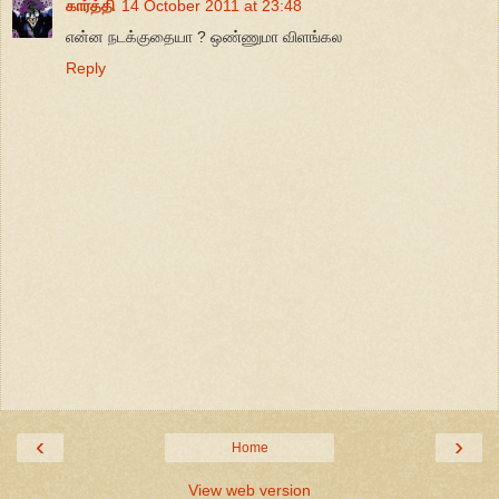
கார்த்தி
14 October 2011 at 23:48
என்ன நடக்குதையா ? ஒண்ணுமா விளங்கல
Reply
‹
›
Home
View web version