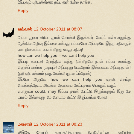
இப்பவும் புரியலின்னா தப்பு என் பேர்ல தாங்க.
Reply
வவ்வால்
12 October 2011 at 08:07
அப்பா துரை சரியா தான் சொல்லி இருக்கார், போர்ட் வச்சவனுக்கு
ஆங்கில அறிவு இல்லை என்பது எப்படியோ அப்படியே இந்த பதிவரும்
என நினைக்க வைக்கிறது உமது பதிவு!
how can we help you = we cant help you !
இப்படி கடைசி நேரத்தில வந்து நிக்கிறயே நான் எப்படி உனக்கு
ஹெல்ப் பண்ன முடியும்! அப்படினு பேசுறோம் இல்லையா அப்படிதான்!
(ஹி ஹி எல்லாம் ஒரு கேள்வி ஞானம்ம்தேன்)
இப்போ அதுவே how we can help you உதவி செய்ற
நோக்கத்தோட அவங்க தேவைய கேட்பதாக பொருள் வரும்!
பொதுவா could, may இப்படி தான் போட்டு இருக்கணும் இது மே
மாசம் இல்லைனு மே போடாம விட்டு இருப்பாங்க போல!
Reply
மனசாலி
12 October 2011 at 08:23
\\\இதே கோபம் கவர்ச்சிகரமான தேநீர்ச்சட்டை ஓசியில்