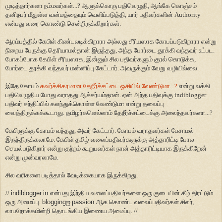
முடித்தார்களா நம்மவர்கள்...? ஆளுக்கொரு பதிவெழுதி, ஆங்கே கொஞ்சம்
தனிநபர் மீதுள்ள வன்மத்தையும் வெளிப்படுத்தி, யார் பதிவர்களின் Authority
என்பது வரை கொண்டு சென்றிருக்கிறார்கள்.
ஆரம்பத்தில் கேபிள் கிண்டலடிக்கிறாரா அல்லது சீரியஸாக கோபப்படுகிறாரா என்று
நிறைய பேருக்கு தெரியாமல்தான் இருந்தது, அந்த போர்டை தூக்கி வந்தவர் உட்பட.
போகப்போக கேபிள் சீரியஸாக, இன்னும் சில பதிவர்களும் குரல் கொடுக்க,
போர்டை தூக்கி வந்தவ
ர்
மன்னிப்பு கேட்டா
ர்
. அவருக்கும் வேறு வழியில்லை.
இதே கோபம்
கவர்ச்சிகரமான தேநீர்ச்சட்டை ஓசியில் வேண்டுமா...?
என்று லக்கி
பதிவெழுதிய போது வராதது ஆச்சர்யம்தான். ஏன் அந்த பதிவுக்கு indiblogger
பதிவர் சந்திப்பில் கலந்துக்கொள்ள வேண்டுமா என்று தலைப்பு
வைத்திருக்கக்கூடாது. தமிழர்களெல்லாம் தேநீர்ச்சட்டைக்கு அலைந்தவர்களா...?
கேபிளுக்கு கோபம் வந்தது, அவர் கேட்டார். கோபம் வராதவர்கள் பேசாமல்
இருந்திருக்கலாமே. கேபிள் தமிழ் வலைப்பதிவர்களுக்கு அத்தாரிட்டி போல
செயல்படுகிறார் என்று குற்றம் கூறுபவர்கள் நான் அத்தாரிட்டியாக இருக்கிறேன்
என்று முன்வரலாமே.
சில வரிகளை படித்தால் வேடிக்கையாக இருக்கிறது.
//
indiblogger.in
என்பது இந்திய வலைப்பதிவர்களை ஒரு குடையின் கீழ் திரட்டும்
ஒரு அமைப்பு.
blogging
ஐ
passion
ஆக கொண்ட வலைப்பதிவர்கள் சிலர்
,
லாபநோக்கமின்றி தொடங்கிய இணைய அமைப்பு. //