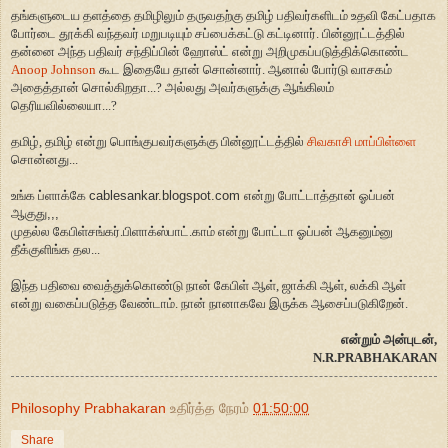
தங்களுடைய தளத்தை தமிழிலும் தருவதற்கு தமிழ் பதிவர்களிடம் உதவி கேட்பதாக
போர்டை தூக்கி வந்தவ
ர்
மறுபடியும் சப்பைக்கட்டு கட்டினார். பின்னூட்டத்தில்
தன்னை அந்த பதிவர் சந்திப்பின் ஹோஸ்ட் என்று அறிமுகப்படுத்திக்கொண்ட
Anoop Johnson
கூட இதையே தான் சொன்னார். ஆனால் போர்டு வாசகம்
அதைத்தான் சொல்கிறதா...? அல்லது அவர்களுக்கு ஆங்கிலம்
தெரியவில்லையா...?
தமிழ், தமிழ் என்று பொங்குபவர்களுக்கு பின்னூட்டத்தில்
சிவகாசி மாப்பிள்ளை
சொன்னது...
உங்க ப்ளாக்கே
cablesankar.blogspot.com
என்று போட்டாத்தான் ஓப்பன்
ஆகுது
,,,
முதல்ல கேபிள்சங்கர்.பிளாக்ஸ்பாட்.காம் என்று போட்டா ஓப்பன் ஆகனும்னு
தீக்குளிங்க தல...
இந்த பதிவை வைத்துக்கொண்டு நான் கேபிள் ஆள், ஜாக்கி ஆள், லக்கி ஆள்
என்று வகைப்படுத்த வேண்டாம். நான் நானாகவே இருக்க ஆசைப்படுகிறேன்.
என்றும் அன்புடன்,
N.R.PRABHAKARAN
Philosophy Prabhakaran
உதிர்த்த நேரம்
01:50:00
Share