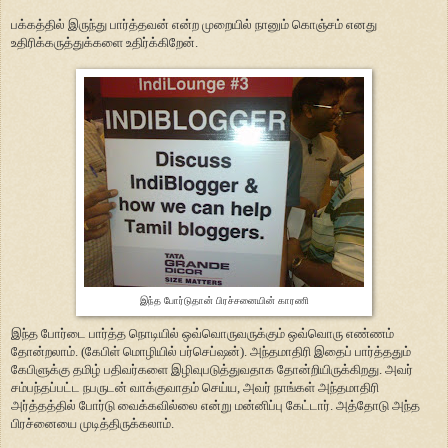
பக்கத்தில் இருந்து பார்த்தவன் என்ற முறையில் நானும் கொஞ்சம் எனது
உதிரிக்கருத்துக்களை உதிர்க்கிறேன்.
இந்த போர்டுதான் பிரச்சனையின் காரணி
இந்த போர்டை பார்த்த நொடியில் ஒவ்வொருவருக்கும் ஒவ்வொரு எண்ணம்
தோன்றலாம். (கேபிள் மொழியில் பர்செப்ஷன்). அந்தமாதிரி இதைப் பார்த்ததும்
கேபிளுக்கு தமிழ் பதிவர்களை இழிவுபடுத்துவதாக தோன்றியிருக்கிறது. அவர்
சம்பந்தப்பட்ட நபருடன் வாக்குவாதம் செய்ய, அவர் நாங்கள் அந்தமாதிரி
அர்த்தத்தில் போர்டு வைக்கவில்லை என்று மன்னிப்பு கேட்டார். அத்தோடு அந்த
பிரச்னையை முடித்திருக்கலாம்.