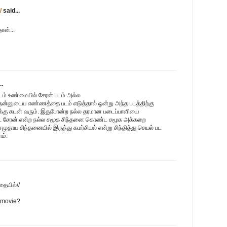
/
said...
ான்...
..
ம் உண்மையில் சேரன் படம் அல்ல
தன்னுடைய எண்ணத்தை படம் எடுத்தால் ஒன்று அந்த படத்திற்கு
்கு கடன் வரும். இதுபோன்ற நல்ல தரமான படைப்பாளியை
். சேரன் என்ற நல்ல சமூக சிந்தனை கொண்ட சமூக அக்கறை
ாய சிந்தனையில் இருந்து கமர்சியல் என்று சிந்தித்து செயல் பட
ம்.
ையில்//
r movie?