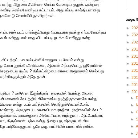
தய மாற்று அறுவை சிகிச்சை செய்ய வேண்டிய சூழல். ஒன்றரை
ண்டு செல்லவேண்டிய கட்டாயம். அது எப்படி சாத்தியமானது
ைகளோடு சொல்லியிருக்கிறார்கள்.
பழைய பே
►
20
ு என்பதால் படம் பார்க்கும்போது நியாயமாக நமக்கு ஏற்படவேண்டிய
►
20
டக்க போகிறது என்பதை விட எப்படி நடக்க போகிறது என்ற
►
20
►
20
►
20
ிட்டத்தட்ட மையப்புள்ளி சேரனுடைய வேடம் என்று
►
20
்து பேரை தூக்கி வீசவில்லை, ஆனால் அப்படியொரு ஹீரோயிசம்
►
20
ேரனுடைய நடிப்பு ? திங்கட்கிழமை காலை அலுவலகம் செல்வது
ச்சிகளுக்கும் அதே தான்.
►
20
►
20
▼
20
பார்வதியா ? பளீரென இருக்கிறார். கதையின் போக்கு அவரை
►
ின் மனைவி வேடத்தில் சினேகாவே நடித்திருக்கலாமே என்று
வில்லை என்று படம் பார்த்தபின் தெரிந்துக்கொண்டேன்.
►
ிரகாஷ்ராஜ். அவருடைய மனைவியாக ராதிகா. ராதிகாவின் வேடம்
►
O
இருக்கலாம். காவல்துறை அதிகாரியாக சரத்குமார். ஆட்டோகிராப்
►
னா, கிருஷ்ணன் பஞ்சு என்று நிறைய நடிகர்களுடன் சில
கிற மாடுலேஷனுடன் ஒரே ஒரு காட்சியில் பாலா சிங் ரசிக்க
►
►
J