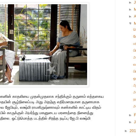
►
►
►
A
▼
ச
க
ப
ப
அ
வ
ப
ஒ
ஆ
அ
மகனின் காதலியை முதன்முதலாக சந்திக்கும் தருணம் எத்தகைய
ந
தையின் சூழ்நிலைப்படி அது அதற்கு எதிர்மறையான தருணமாக
அ
 ஜேபியும், லக்ஷ்மி ராமகிருஷ்ணாவும் கண்களில் காட்டிய விதம்
சியில் காருக்குள் அமர்ந்து மகனுடைய மரணத்தை நினைத்து
►
F
ிலை. ஒட்டுமொத்த படத்தில் சிறந்த நடிப்பு ஜே.பி லக்ஷ்மி
►
►
20