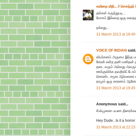
கவிதை வீதி... // சௌந்தர் /
தங்கள் கருத்துபடி...
மோசம் இல்லாத ஒரு கதைத
நல்லது...
31 March 2013 at 18:40
VOICE OF INDIAN
said.
விமர்சனம் அருமை இந்த பட
சேரன் என்ற தனி மனிதன் 
தடை வரும் அல்லது அவருக
ஊக்குவிக்க தவறிவிட்டோம
கொண்ட சமூக ஆர்வலரை சமுத
நாமும் ஒரு காரணம் ஆனோ
31 March 2013 at 19:45
Anonymous said...
//பல்முனை பயண திரைக்கத
Hey Dude...Is it a horro
31 March 2013 at 22:23