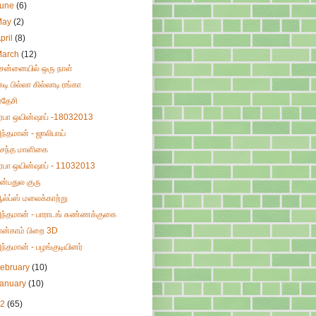
June
(6)
May
(2)
pril
(8)
March
(12)
ென்னையில் ஒரு நாள்
ேடி பில்லா கில்லாடி ரங்கா
ரதேசி
ிரபா ஒயின்ஷாப் -18032013
ந்தமான் - ஜாலிபாய்
சந்த மாளிகை
ிரபா ஒயின்ஷாப் - 11032013
ன்பதுல குரு
ல்ப்ஸ் மலைக்காற்று
ந்தமான் - பாராடங் சுண்ணக்குகை
ான்காம் பிறை 3D
ந்தமான் - பழங்குடியினர்
ebruary
(10)
January
(10)
12
(65)