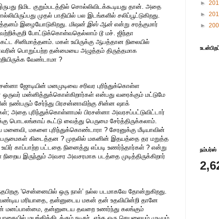
►
20
ுபது நிமிட குறும்படத்தில் சொல்லிவிடக்கூடியது தான். அதை
►
20
ியிருப்பது முதல் பாதியில் பல இடங்களில் சலிப்பூட்டுகிறது.
கைத்தனம் இழையோடுகிறது.
மிஷன் இஸ் ஆன்
என்று சரத்குமார்
►
20
றிக்குறி போட்டுக்கொள்வதெல்லாம் டூ மச். ஜிந்தா
்கட்ட சினிமாத்தனம். மகள் உயிருக்கு ஆபத்தான நிலையில்
உடன்பிறப
ணவரின் பொறுப்பற்ற தன்மையை அழுத்தம் திருத்தமாக
ற்றியிருக்க வேண்டாமா ?
ிரசன்னா ஜோடியின் மனமுடிவை சரிவர புரிந்துக்கொள்ள
ஒருவர் மன்னித்துக்கொள்கிறார்கள் என்பது வரைக்கும் மட்டுமே
ின் நண்பரும் சேர்ந்து பிரசன்னாவிற்கு சின்ன ஷாக்
்; அதை புரிந்துக்கொள்ளாமல் பிரசன்னா அவரசப்பட்டுவிட்டார்
கு பொடலங்காய் கூட்டு வைத்து பெருமை சேர்த்திருக்கலாம்.
மனைவி, மகளை புரிந்துக்கொண்டாரா ? சேரனுக்கு மீடியாவின்
ருமைகள் கிடைத்தன ? முதலில் மகனின் இதயத்தை தர மறுத்த
உயிர் காப்பாற்ற பட்டதை நினைத்து எப்படி உணர்ந்தார்கள் ? என்று
நம்பர்ஸ்
் நிறைய இருந்தும் அவசர அவசரமாக படத்தை முடித்திருக்கிறார்
2,6
்தபிறகு ‘சென்னையில் ஒரு நாள்’ நல்ல படமாகவே தோன்றுகிறது.
ேண்டிய மரியாதை, தன்னுடைய மகன் தன் உதவியின்றி தானே
யின் மனப்பான்மை, தன்னுடைய தவறை உணர்ந்து கலங்கும்
தையில் மயங்கிக்கிடக்கும் நடிகர், எந்த ஒரு செயலையும் முடியும்