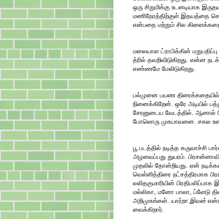
ஒரு சிறுமிக்கு உடனடியாக இரு
மணிநேரத்திற்குள் இதயத்தை கொ
என்பதை மற்றும் சில கிளைக்கத
மலையாள ட்ராபிக்கின் மறுபதிப்ப
த்ரில் தவறிவிடுகிறது. என்ன ந
எண்ணமே மேலிடுகிறது.
பல்முனை பயண திரைக்கதையில் க
நினைக்கிறேன். ஒரே அடியில் பத
சேரனுடைய வேடத்தில். ஆனால் ச
போலொரு முகபாவனை. சகல உணர்
பூ படத்தில் நடித்த கருவாச்சி 
அழவைப்பது துயரம். பிரசன்னாவ
முதலில் தோன்றியது. ஏன் நடிக்க
வெள்ளித்திரை நட்சத்திரமாக ப
லலிதகுமாரியின் பிரதிபலிப்பாக 
மல்லிகா, மனோ பாலா, ப்ளேடு தி
அறிமுகங்கள்.
யார்றா இவன்
என்
வைக்கிறார்
.