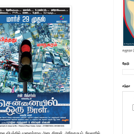
சுஜாதா
தேடு
சந்தா
 விபத்தில் மூளைச்சாவு அடைகிறான். அதேசமயம், வேலூரில்