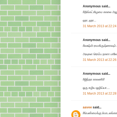
Anonymous said...
//திங்கட்கிழமை காலை அ
ஹா..ஹா...
31 March 2013 at 22:24
Anonymous said...
//லக்ஷ்மி ராமகிருஷ்ணாவும்
அவுகள ரொம்ப நாளா பாலோ ப
31 March 2013 at 22:26
Anonymous said...
//ஜிந்தா காலணி//
ஒரு சுழிய ஒழிய்யா....
31 March 2013 at 22:28
aavee
said...
//பெண்மைக்கு பொடலங்காய் 