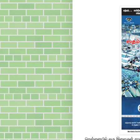
சென்னையில் ஒரு இளைஞன் சாலை