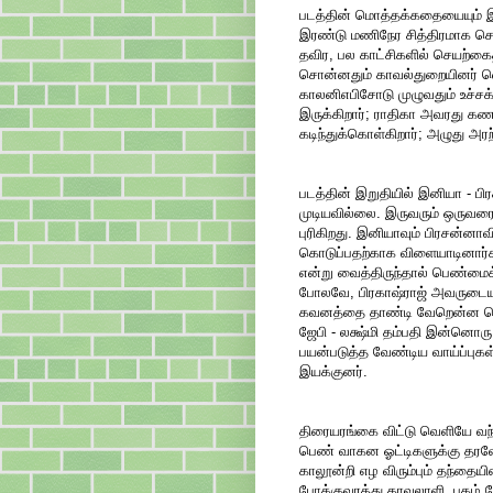
படத்தின் மொத்தக்கதையையும் இர
இரண்டு மணிநேர சித்திரமாக சொல்ல
தவிர, பல காட்சிகளில் செயற்
சொன்னதும் காவல்துறையினர் வெற்
காலனிஎபிசோடு முழுவதும் உச்சக
இருக்கிறார்; ராதிகா அவரது க
கடிந்துக்கொள்கிறார்; அழுது அர
படத்தின் இறுதியில் இனியா - ப
முடியவில்லை. இருவரும் ஒருவரை 
புரிகிறது. இனியாவும் பிரசன்னாவ
கொடுப்பதற்காக விளையாடினார்கள
என்று வைத்திருந்தால் பெண்மைக்
போலவே, பிரகாஷ்ராஜ் அவருடைய 
கவனத்தை தாண்டி வேறென்ன பெ
ஜேபி - லக்ஷ்மி தம்பதி இன்னொரு 
பயன்படுத்த வேண்டிய வாய்ப்புகள
இயக்குனர்.
திரையரங்கை விட்டு வெளியே வந
பெண் வாகன ஓட்டிகளுக்கு தரவ
காலூன்றி எழ விரும்பும் தந்தை
போக்குவரத்து காவலாளி, புகழ் போ