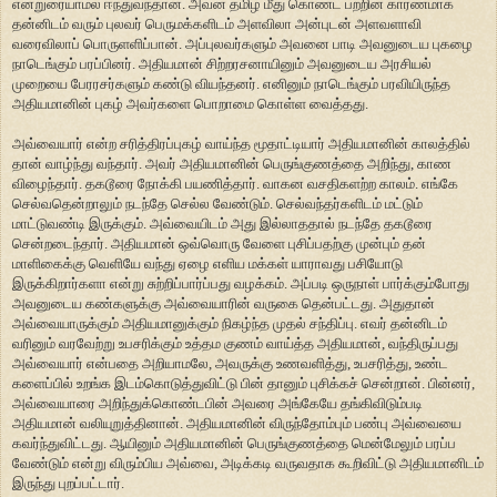
என்றுரையாமல் ஈந்துவந்தான். அவன் தமிழ் மீது கொண்ட பற்றின் காரணமாக
தன்னிடம் வரும் புலவர் பெருமக்களிடம் அளவிலா அன்புடன் அளவளாவி
வரைவிலாப் பொருளளிப்பான். அப்புலவர்களும் அவனை பாடி அவனுடைய புகழை
நாடெங்கும் பரப்பினர். அதியமான் சிற்றரசனாயினும் அவனுடைய அரசியல்
முறையை பேரரசர்களும் கண்டு வியந்தனர். எனினும் நாடெங்கும் பரவியிருந்த
அதியமானின் புகழ் அவர்களை பொறாமை கொள்ள வைத்தது.
அவ்வையார் என்ற சரித்திரப்புகழ் வாய்ந்த மூதாட்டியார் அதியமானின் காலத்தில்
தான் வாழ்ந்து வந்தார். அவர் அதியமானின் பெருங்குணத்தை அறிந்து, காண
விழைந்தார். தகடூரை நோக்கி பயணித்தார். வாகன வசதிகளற்ற காலம். எங்கே
செல்வதென்றாலும் நடந்தே செல்ல வேண்டும். செல்வந்தர்களிடம் மட்டும்
மாட்டுவண்டி இருக்கும். அவ்வையிடம் அது இல்லாததால் நடந்தே தகடூரை
சென்றடைந்தார். அதியமான் ஒவ்வொரு வேளை புசிப்பதற்கு முன்பும் தன்
மாளிகைக்கு வெளியே வந்து ஏழை எளிய மக்கள் யாராவது பசியோடு
இருக்கிறார்களா என்று சுற்றிப்பார்ப்பது வழக்கம். அப்படி ஒருநாள் பார்க்கும்போது
அவனுடைய கண்களுக்கு அவ்வையாரின் வருகை தென்பட்டது. அதுதான்
அவ்வையாருக்கும் அதியமானுக்கும் நிகழ்ந்த முதல் சந்திப்பு. எவர் தன்னிடம்
வரினும் வரவேற்று உபசரிக்கும் உத்தம குணம் வாய்த்த அதியமான், வந்திருப்பது
அவ்வையார் என்பதை அறியாமலே, அவருக்கு உணவளித்து, உபசரித்து, உண்ட
களைப்பில் உறங்க இடம்கொடுத்துவிட்டு பின் தானும் புசிக்கச் சென்றான். பின்னர்,
அவ்வையாரை அறிந்துக்கொண்டபின் அவரை அங்கேயே தங்கிவிடும்படி
அதியமான் வலியுறுத்தினான். அதியமானின் விருந்தோம்பும் பண்பு அவ்வையை
கவர்ந்துவிட்டது. ஆயினும் அதியமானின் பெருங்குணத்தை மென்மேலும் பரப்ப
வேண்டும் என்று விரும்பிய அவ்வை, அடிக்கடி வருவதாக கூறிவிட்டு அதியமானிடம்
இருந்து புறப்பட்டார்.