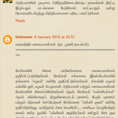
அதியமானின் முடிவை அறிந்ததில்லை.நிறைய தகவல்கள் திரட்டி
இருப்பதும் பாடல்களை மேற்கோள் காட்டியதும் நன்று
பிரபாகரனிடமிருந்து வித்தியாசமான பதிவு. பாராட்டுக்கள்
Reply
Unknown
8 January 2015 at 15:57
வரலாற்றில் மலையமான்கள், (நா. முரளி நாயக்கர்)
===============================================
==
சேரர்களின் கிளை மரபினர்களாக மலையமான்கள்
குறிப்பிடப்படுகிறார்கள். சேரர்கள் சங்ககால இலக்கியங்களில்
தங்களை "மழவர்" என்றே குறிப்பிட்டுள்ளார்கள். கொல்லி மழவர்
வல்வில் ஓரி, மழவர் பெருமகன் அதியமான் மற்றும் மலையமான்கள்
சேரர்களின் கிளைப்பிரிவினர்கள் ஆவர். சேரர்கள் "வன்னியர்கள்"
ஆவர். வில்லிபாரதம், திருவிளையாடல் புராணம், பேரூர் புராணம்
மற்றும் பிற்காலச் செப்பேடுகள் சேரர்களை "அக்னி குலம்" என்றே
குறிப்பிடுகிறது. தமிழ்நாடு அரசு வெளியிட்ட, பாண்டிய பெருவேந்தர்
காலம் என்ற நூலில் "பள்ளிகள் க்ஷத்ரியர்கள் என்றும் சேர குல
அரசர் குலசேகர ஆழ்வார் வழிவந்தவர்கள்" என்றும் தெரிவிக்கிறது.