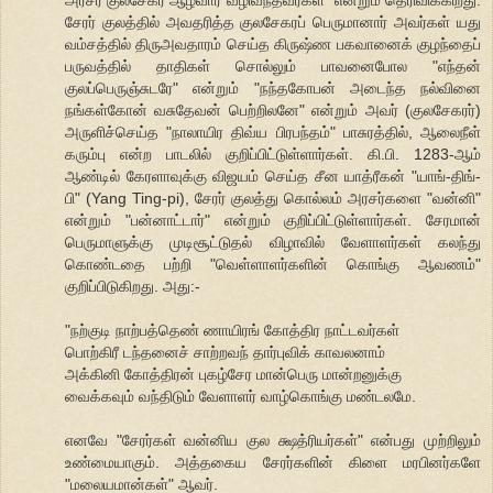
சேரர் குலத்தில் அவதரித்த குலசேகரப் பெருமானார் அவர்கள் யது
வம்சத்தில் திருஅவதாரம் செய்த கிருஷ்ண பகவானைக் குழந்தைப்
பருவத்தில் தாதிகள் சொல்லும் பாவனைபோல "எந்தன்
குலப்பெருஞ்சுடரே" என்றும் "நந்தகோபன் அடைந்த நல்வினை
நங்கள்கோன் வசுதேவன் பெற்றிலனே" என்றும் அவர் (குலசேகரர்)
அருளிச்செய்த "நாலாயிர திவ்ய பிரபந்தம்" பாசுரத்தில், ஆலைநீள்
கரும்பு என்ற பாடலில் குறிப்பிட்டுள்ளார்கள். கி.பி. 1283-ஆம்
ஆண்டில் கேரளாவுக்கு விஜயம் செய்த சீன யாத்ரீகன் "யாங்-திங்-
பி" (Yang Ting-pi), சேரர் குலத்து கொல்லம் அரசர்களை "வன்னி"
என்றும் "பன்னாட்டார்" என்றும் குறிப்பிட்டுள்ளார்கள். சேரமான்
பெருமாளுக்கு முடிசூட்டுதல் விழாவில் வேளாளர்கள் கலந்து
கொண்டதை பற்றி "வெள்ளாளர்களின் கொங்கு ஆவணம்"
குறிப்பிடுகிறது. அது:-
"நற்குடி நாற்பத்தெண் ணாயிரங் கோத்திர நாட்டவர்கள்
பொற்கிரீ டந்தனைச் சாற்றவந் தார்புவிக் காவலனாம்
அக்கினி கோத்திரன் புகழ்சேர மான்பெரு மான்றனுக்கு
வைக்கவும் வந்திடும் வேளாளர் வாழ்கொங்கு மண்டலமே.
எனவே "சேரர்கள் வன்னிய குல க்ஷத்ரியர்கள்" என்பது முற்றிலும்
உண்மையாகும். அத்தகைய சேரர்களின் கிளை மரபினர்களே
"மலையமான்கள்" ஆவர்.