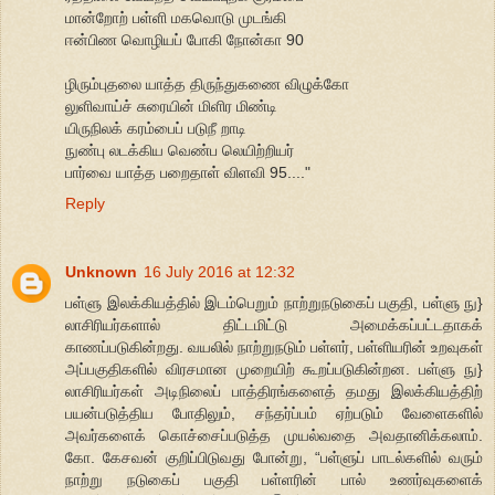
மான்றோற் பள்ளி மகவொடு முடங்கி
ஈன்பிண வொழியப் போகி நோன்கா 90
ழிரும்புதலை யாத்த திருந்துகணை விழுக்கோ
லுளிவாய்ச் சுரையின் மிளிர மிண்டி
யிருநிலக் கரம்பைப் படுநீ றாடி
நுண்பு லடக்கிய வெண்ப லெயிற்றியர்
பார்வை யாத்த பறைதாள் விளவி 95...."
Reply
Unknown
16 July 2016 at 12:32
பள்ளு இலக்கியத்தில் இடம்பெறும் நாற்றுநடுகைப் பகுதி, பள்ளு நு}
லாசிரியர்களால் திட்டமிட்டு அமைக்கப்பட்டதாகக்
காணப்படுகின்றது. வயலில் நாற்றுநடும் பள்ளர், பள்ளியரின் உறவுகள்
அப்பகுதிகளில் விரசமான முறையிற் கூறப்படுகின்றன. பள்ளு நு}
லாசிரியர்கள் அடிநிலைப் பாத்திரங்களைத் தமது இலக்கியத்திற்
பயன்படுத்திய போதிலும், சந்தர்ப்பம் ஏற்படும் வேளைகளில்
அவர்களைக் கொச்சைப்படுத்த முயல்வதை அவதானிக்கலாம்.
கோ. கேசவன் குறிப்பிடுவது போன்று, “பள்ளுப் பாடல்களில் வரும்
நாற்று நடுகைப் பகுதி பள்ளரின் பால் உணர்வுகளைக்