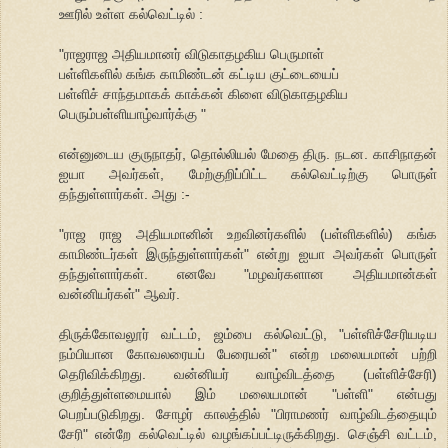
ஊரில் உள்ள கல்வெட்டில் :
"ராஜராஜ அதியமானர் விடுகாதழகிய பெருமாள்
பள்ளிகளில் கங்க காமிண்டன் கட்டிய குட்டையைப்
பள்ளிச் சாந்தமாகக் காக்கன் கிளை விடுகாதழகிய
பெரும்பள்ளியாழ்வார்க்கு "
என்னுடைய குருநாதர், தொல்லியல் மேதை திரு. நடன. காசிநாதன்
ஐயா அவர்கள், மேற்குறிப்பிட்ட கல்வெட்டிற்கு பொருள்
தந்துள்ளார்கள். அது :-
"ராஜ ராஜ அதியமானின் உறவினர்களில் (பள்ளிகளில்) கங்க
காமிண்டர்கள் இருந்துள்ளார்கள்" என்று ஐயா அவர்கள் பொருள்
தந்துள்ளார்கள். எனவே "மழவர்களான அதியமான்கள்
வன்னியர்கள்" ஆவர்.
திருக்கோவலூர் வட்டம், ஜம்பை கல்வெட்டு, "பள்ளிச்சேரியடிய
நம்பியான கோவலரையப் பேரையன்" என்ற மலையமான் பற்றி
தெரிவிக்கிறது. வன்னியர் வாழ்விடத்தை (பள்ளிச்சேரி)
குறித்துள்ளமையால் இம் மலையமான் "பள்ளி" என்பது
பெறப்படுகிறது. சோழர் காலத்தில் "பிராமணர் வாழ்விடத்தையும்
சேரி" என்றே கல்வெட்டில் வழங்கப்பட்டிருக்கிறது. செஞ்சி வட்டம்,