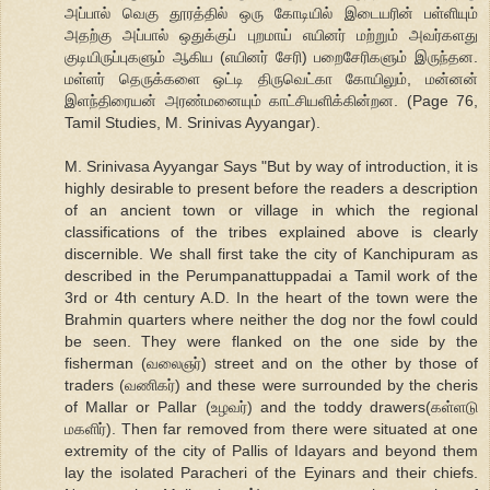
அப்பால் வெகு தூரத்தில் ஒரு கோடியில் இடையரின் பள்ளியும்
அதற்கு அப்பால் ஒதுக்குப் புறமாய் எயினர் மற்றும் அவர்களது
குடியிருப்புகளும் ஆகிய (எயினர் சேரி) பறைசேரிகளும் இருந்தன.
மள்ளர் தெருக்களை ஒட்டி திருவெட்கா கோயிலும், மன்னன்
இளந்திரையன் அரண்மனையும் காட்சியளிக்கின்றன. (Page 76,
Tamil Studies, M. Srinivas Ayyangar).
M. Srinivasa Ayyangar Says "But by way of introduction, it is
highly desirable to present before the readers a description
of an ancient town or village in which the regional
classifications of the tribes explained above is clearly
discernible. We shall first take the city of Kanchipuram as
described in the Perumpanattuppadai a Tamil work of the
3rd or 4th century A.D. In the heart of the town were the
Brahmin quarters where neither the dog nor the fowl could
be seen. They were flanked on the one side by the
fisherman (வலைஞர்) street and on the other by those of
traders (வணிகர்) and these were surrounded by the cheris
of Mallar or Pallar (உழவர்) and the toddy drawers(கள்ளடு
மகளிர்). Then far removed from there were situated at one
extremity of the city of Pallis of Idayars and beyond them
lay the isolated Paracheri of the Eyinars and their chiefs.