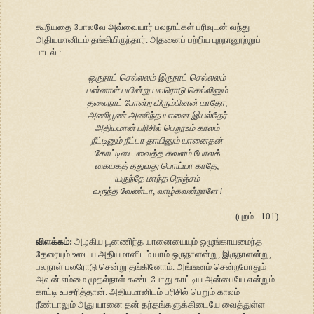
கூறியதை போலவே அவ்வையார் பலநாட்கள் பரிவுடன் வந்து
அதியமானிடம் தங்கியிருந்தார். அதனைப் பற்றிய புறநானூற்றுப்
பாடல் :-
ஒருநாட் செல்லலம் இருநாட் செல்லலம்
பன்னாள் பயின்று பலரொடு செல்லினும்
தலைநாட் போன்ற விரும்பினன் மாதோ;
அணிபூண் அணிந்த யானை இயல்தேர்
அதியமான் பரிசில் பெறூஉம் காலம்
நீட்டினும் நீட்டா தாயினும் யானைதன்
கோட்டிடை வைத்த கவளம் போலக்
கையகத் ததுவது பொய்யா காதே;
யருந்தே மாந்த நெஞ்சம்
வருந்த வேண்டா, வாழ்கவன்றாளே !
(புறம் - 101)
விளக்கம்:
அழகிய பூனணிந்த யானையையும் ஒழுங்காயமைந்த
தேரையும் உடைய அதியமானிடம் யாம் ஒருநாளன்று, இருநாளன்று,
பலநாள் பலரோடு சென்று தங்கினோம். அங்ஙனம் சென்றபோதும்
அவன் எம்மை முதல்நாள் கண்டபோது காட்டிய அன்பையே என்றும்
காட்டி உபசரித்தான். அதியமானிடம் பரிசில் பெறும் காலம்
நீண்டாலும் அது யானை தன் தந்தங்களுக்கிடையே வைத்துள்ள