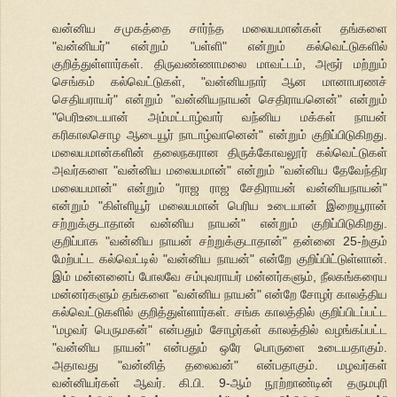
வன்னிய சமுகத்தை சார்ந்த மலையமான்கள் தங்களை
"வன்னியர்" என்றும் "பள்ளி" என்றும் கல்வெட்டுகளில்
குறித்துள்ளார்கள். திருவண்ணாமலை மாவட்டம், அரூர் மற்றும்
செங்கம் கல்வெட்டுகள், "வன்னியநார் ஆன மானாபரணச்
செதியராயர்" என்றும் "வன்னியநாயன் செதிராயனென்" என்றும்
"பெரிஉடையான் அம்மட்டாழ்வார் வந்னிய மக்கள் நாயன்
கரிகாலசொழ ஆடையூர் நாடாழ்வானென்" என்றும் குறிப்பிடுகிறது.
மலையமான்களின் தலைநகரான திருக்கோவலூர் கல்வெட்டுகள்
அவர்களை "வன்னிய மலையமான்" என்றும் "வன்னிய தேவேந்திர
மலையமான்" என்றும் "ராஜ ராஜ சேதிராயன் வன்னியநாயன்"
என்றும் "கிள்ளியூர் மலையமான் பெரிய உடையான் இறையூரான்
சற்றுக்குடாதான் வன்னிய நாயன்" என்றும் குறிப்பிடுகிறது.
குறிப்பாக "வன்னிய நாயன் சற்றுக்குடாதான்" தன்னை 25-ற்கும்
மேற்பட்ட கல்வெட்டில் "வன்னிய நாயன்" என்றே குறிப்பிட்டுள்ளான்.
இம் மன்னனைப் போலவே சம்புவராயர் மன்னர்களும், நீலகங்கரைய
மன்னர்களும் தங்களை "வன்னிய நாயன்" என்றே சோழர் காலத்திய
கல்வெட்டுகளில் குறித்துள்ளார்கள். சங்க காலத்தில் குறிப்பிடப்பட்ட
"மழவர் பெருமகன்" என்பதும் சோழர்கள் காலத்தில் வழங்கப்பட்ட
"வன்னிய நாயன்" என்பதும் ஒரே பொருளை உடையதாகும்.
அதாவது "வன்னித் தலைவன்" என்பதாகும். மழவர்கள்
வன்னியர்கள் ஆவர். கி.பி. 9-ஆம் நூற்றாண்டின் தருமபுரி