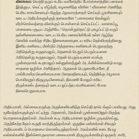
விளக்கம்:
வெற்றி தரும் கூரிய வாளேந்திப் போர்க்களத்தில் பகைவர்
இறந்துபட வெட்டி வீழ்த்தி, கழலணிந்த வீரனே ! வீரவளை அணிந்த
பெரிய கையினையும் மிகுந்த ஆரவாரத்தைச் செய்யும் முரசினையும்
உடைய அதியர்களுக்குத் தலைவனே ! பகைவரை வெல்லும்
வீரச்செல்வத்தை விளக்கும் பொன்னால் செய்யப்பட்ட வாகைப்பூ
மாலையை சூடிய அஞ்சியே ! தொன்றுதொட்டு புகழப்பட்டு வரும்
நன்னிலைமையை உடைய பெரிய மலையின்மேல் உள்ள ஆழ்ந்த
பிளவில் வளர்ந்த சிறிய இலைகளையுடைய கரிய நெல்லிமரத்தினது
இனிய கனியை, மீண்டும் அத்தகைய கனியைக் பெறுவதற்கு
அரிதென்று கருதாமலும், அதனால் பெறும் பெரும்பயனை
அரிதென்று கருதாமலும், அதன் பெரும்பயனை எமக்கு
முன்னதாகக் கூறாமலும் உன்னுள்ளத்துள் அடக்கிக்கொண்டு எமது
சாதலை ஒழிக்க அளித்தாய். ஆதலால் பெருமையோனே, நீ
பால்போன்ற வெண்மையான பிறைமதியையும், நெற்றிக்கு அழகாக
பொலிவுறும் திருமுடியினையும், நீலமணி போலும் கரிய
திருக்கண்டத்தையும் உடைய ஒப்பற்ற பரமசிவனைப் போல
நிலைபெறுவாயாக.
அதியமான், அவ்வையாருக்கு அருங்கனியளித்த செய்தி நாடெங்கும் பரவியது. அது
மூவேந்தர்களுக்கும் எட்டிற்று. அதனால், அவர்கள் முன்னையினும் மிகுந்த
பொறாமையுற்றார்கள். அவர்கள் கூடி அதியமானை ஒழிக்க முடிவுசெய்து,
அதற்கேற்ற நேரம் கருதி காத்திருந்தார்கள். குறுநில மன்னர்கள் சிலரும்
அதியமானிடம் பொறாமை கொண்டிருந்தார்கள். அவர்களில் கடையேழு
வள்ளல்களில் இன்னொருவரான மலையமான் திருமுடிக்காரியும் ஒருவர். காரி,