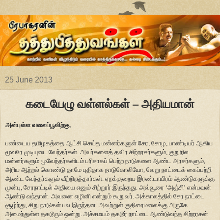
25 June 2013
கடையேழு வள்ளல்கள் – அதியமான்
அன்புள்ள வலைப்பூவிற்கு,
பண்டைய தமிழகத்தை ஆட்சி செய்த மன்னர்களுள் சேர, சோழ, பாண்டியர் ஆகிய
மூவரே முடியுடை வேந்தர்கள். அவர்களைத் தவிர சிற்றரசர்களும், குறுநில
மன்னர்களும் மூவேந்தர்களிடம் பரிசாகப் பெற்ற நாடுகளை ஆண்ட அரசர்களும்,
அரிய ஆற்றல் கொண்டு தாமே புதிதாக நாடுகோலியோ, வேறு நாட்டைக் கைப்பற்றி
ஆண்ட வேந்தர்களும் வீற்றிருந்தார்கள். ஏறக்குறைய இரண்டாயிரம் ஆண்டுகளுக்கு
முன்பு, சேரநாட்டில் அதியை எனும் சிற்றூர் இருந்தது. அவ்வூரை ‘அஞ்சி’ என்பவன்
ஆண்டு வந்தான். அவனை எழினி என்றும் கூறுவர். அக்காலத்தில் சேர நாட்டை
சூழ்ந்து, சிறு நாடுகள் பல இருந்தன. அவற்றுள் குதிரைமலைக்கு அருகே
அமைந்துள்ள தகடூரும் ஒன்று. அச்சமயம் தகடூர் நாட்டை ஆண்டுவந்த சிற்றரசன்