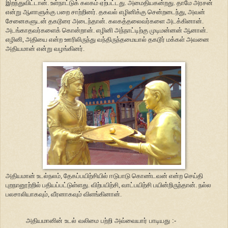
இறந்துவிட்டான். உள்நாட்டுக் கலகம் ஏற்பட்டது. அமைதியகன்றது. தாமே அரசன்
என்று ஆளாளுக்கு பறை சாற்றினர். தகவல் எழினிக்கு சென்றடைந்து, அவன்
சேனைகளுடன் தகடூரை அடைந்தான். கலகத்தலைவர்களை அடக்கினான்.
அடங்காதவர்களைக் கொன்றான். எழினி அந்நாட்டிற்கு முடிமன்னன் ஆனான்.
எழினி, அதியை என்ற ஊரிலிருந்து வந்திருந்தமையால் தகடூர் மக்கள் அவனை
அதியமான் என்று வழங்கினர்.
அதியமான் உடல்நலம், தேகப்பயிற்சியில் ஈடுபாடு கொண்டவன் என்ற செய்தி
புறநானூற்றில் பதியப்பட்டுள்ளது. விற்பயிற்சி, வாட்பயிற்சி பயின்றிருந்தான். நல்ல
பலசாலியாகவும், வீரனாகவும் விளங்கினான்.
அதியமானின் உடல் வலிமை பற்றி அவ்வையார் பாடியது :-