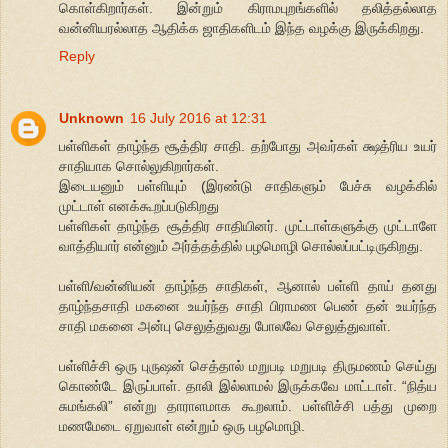
கொள்கிறார்கள். இன்றும் கிராமபுறங்களில் தலித்தல்லாத
வன்னியரல்லாத ஆதிக்க ஜாதிகளிடம் இந்த வழக்கு இருக்கிறது.
Reply
Unknown
16 July 2016 at 12:31
பள்ளிகள் தாழ்ந்த சூத்திர சாதி. தற்போது அவர்கள் க்ஷத்ரிய உயர்
சாதியாக சொல்லுகிறார்கள்.
இடையனும் பள்ளியும் (இரண்டு சாதிகளும் பேச்சு வழக்கில்
முட்டாள் எனக்கூறப்படுகிறது
பள்ளிகள் தாழ்ந்த சூத்திர சாதியினர். முட்டாள்களுக்கு முட்டாளே
வாத்தியார் என்னும் அர்த்தத்தில் பழமொழி சொல்லப்பட்டிருகிறது.
பள்ளி/வன்னியன் தாழ்ந்த சாதிகள், ஆனால் பள்ளி தாய் தனது
தாழ்ந்தசாதி மகனை உயர்ந்த சாதி பிராமண பெண் தன் உயர்ந்த
சாதி மகனை அன்பு செலுத்துவது போலவே செலுத்துவாள்.
பள்ளிச்சி ஒரு புருஷன் செத்தால் மறுபடி மறுபடி திருமணம் செய்து
கொண்டே இருப்பாள். தாலி இல்லாமல் இருக்கவே மாட்டாள். “நித்ய
சுமங்கலி” என்று தாராளமாக கூறலாம். பள்ளிச்சி பத்து முறை
மணமேடை ஏறுவாள் என்றும் ஒரு பழமொழி.