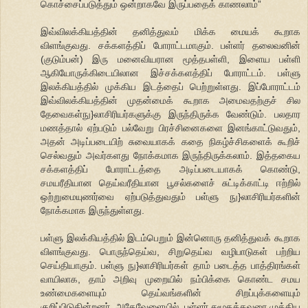
கொச்சைப்படுத்தும் ஒன்றாகவே இருப்பதைக் காணலாம்”
இவ்விலக்கியத்தின் தனித்துவம் மிக்க மையக் கூறாக
விளங்குவது. சக்களத்திப் போராட்டமாகும். பள்ளர் தலைவனின்
(குடும்பன்) இரு மனைவியரான மூத்தபள்ளி, இளைய பள்ளி
ஆகியோருக்கிடையிலான இச்சக்களத்திப் போராட்டம். பள்ளு
இலக்கியத்தில் முக்கிய இடத்தைப் பெற்றுள்ளது. இப்போராட்டம்
இவ்விலக்கியத்தின் முதன்மைக் கூறாக அமைவதற்குச் சில
தேவைகள்நு}லாசிரியர்களுக்கு இருந்திருக்க வேண்டும். பலதார
மணத்தால் ஏற்படும் பல்வேறு பிரச்சினைகளை இனங்காட்டுவதும்,
அதன் அடிப்படையிற் சுவையாகக் கதை நிகழ்ச்சிகளைக் கூறிச்
செல்வதும் அவர்களது நோக்கமாக இருந்திருக்கலாம். இத்தகைய
சக்களத்திப் போராட்டத்தை அடிப்படையாகக் கொண்டு,
சமயரீதியான தெய்வரீதியான பூசல்களைச் சுட்டிக்காட்டி ஈற்றில்
ஒற்றுமையுணர்வை ஏற்படுத்துவதும் பள்ளு நு}லாசிரியர்களின்
நோக்கமாக இருந்துள்ளது.
பள்ளு இலக்கியத்தில் இடம்பெறும் இன்னொரு தனித்துவக் கூறாக
விளங்குவது. பொருந்தெய்வ, சிறுதெய்வ வழிபாடுகள் பற்றிய
செய்தியாகும். பள்ளு நு}லாசிரியர்கள் தாம் படைத்த பாத்திரங்கள்
வாயிலாக, தாம் அறிவு முறையில் நம்பிக்கை கொண்ட சமய
உண்மைகளையும் தெய்வங்களின் சிறப்புக்களையும்
குறிப்பிடுகின்றனர். அதேவேளையில், பள்ளர் சமூகத்தவரை முக்கிய