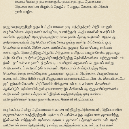
கவளம் போன்று தம் கைக்குரிய தப்பாததாகும். ஆகையால்,
அதனை உண்ண விரும்பும் நெஞ்சே நீ வருந்த வேண்டாம். அவன்
தாள் வாழ்க !
ஒருமுறை மூதறிஞர் ஒருவர் அதியமானை நாடி வந்திருந்தார். அதியமானும்
வழக்கம்போல அவர் மனம் மகிழும்படி உபசரித்தார். அதியமானின் உபசரிப்பில்
மயங்கிய மூதறிஞர் அவருக்கு குதிரைமலை ரகசியத்தை கூறினார். அதாவது,
குதிரைமலையின் மீது பெரிய சரிந்த பிளவு ஒன்று உண்டு. அப்பிளவில் ஒரு
நெல்லிமரம் உண்டு. அதில் பல்லாண்டுக்கொருமுறை இரண்டொரு கனிகள்
உண்டாகும். அம்மரத்திற்கு அருகில் அத்தனை எளிதாக யாரும் செல்ல முடியாது.
அரிய பெரிய முயற்சி எடுத்து அம்மரத்திலிருந்து நெல்லிக்கனியை பறித்து உண்டால்
நீண்ட நாட்கள் வாழலாம். நீ தக்கபடி முயன்றால் அதனைப் பெறுவாய் என்று
அதியமானிடம் கூறிவிட்டுச் சென்றார். அதியமான் அன்றிலிருந்து அந்த
நெல்லிமரத்தை கண்டுபிடிக்க முயன்றான். ஒருநாள் ஆபத்தான பெரும்பிளவை
கண்டான். அச்சரிவில் தவறி விழுந்தவன் பாதாளம் புக்கொழிவான். இடையிடையே
முட்புதர்கள் கொண்ட அப்பிளவில் சிக்குண்டால் உடல் சல்லடைக்கண்கள்
ஆகிவிடும். அப்பிளவில் தன் ஏவலாளரை இயக்கினால் ஆபத்து என்றெண்ணிய
அதியமான் தானே பக்குவமாய் இறங்கி மரத்திலிருந்த ஒரே கனியை
பறித்துக்கொண்டு தனது மாளிகையை நோக்கி திரும்பினான்.
வழக்கப்படி அன்று அதியமானைக் காண வந்திருந்த அவ்வையார், அதியமானின்
வருகைக்காக காத்திருந்தார். அச்சமயம் அங்கே வந்த அதியமான் முகமலர்ந்து
இன்சொல் பகர்ந்தான். அவ்வையாருடைய முகவாட்டத்தைக் கண்டான். அவர்
பசியினால் களைத்திருக்கிறார் என்று உணர்ந்துக்கொண்டான். உடனே தான்