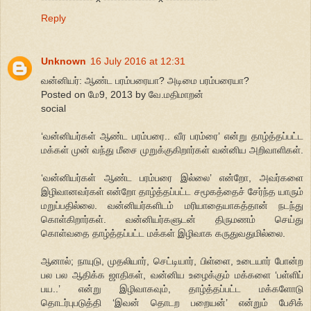
Reply
Unknown
16 July 2016 at 12:31
வன்னியர்: ஆண்ட பரம்பரையா? அடிமை பரம்பரையா?
Posted on மே9, 2013 by வே.மதிமாறன்
social
‘வன்னியர்கள் ஆண்ட பரம்பரை.. வீர பரம்ரை’ என்று தாழ்த்தப்பட்ட
மக்கள் முன் வந்து மீசை முறுக்குகிறார்கள் வன்னிய அறிவாளிகள்.
‘வன்னியர்கள் ஆண்ட பரம்பரை இல்லை’ என்றோ, அவர்களை
இழிவானவர்கள் என்றோ தாழ்த்தப்பட்ட சமூகத்தைச் சேர்ந்த யாரும்
மறுப்பதில்லை. வன்னியர்களிடம் மரியாதையாகத்தான் நடந்து
கொள்கிறார்கள். வன்னியர்களுடன் திருமணம் செய்து
கொள்வதை தாழ்த்தப்பட்ட மக்கள் இழிவாக கருதுவதுமில்லை.
ஆனால்; நாயுடு, முதலியார், செட்டியார், பிள்ளை, உடையார் போன்ற
பல பல ஆதிக்க ஜாதிகள், வன்னிய உழைக்கும் மக்களை ‘பள்ளிப்
பய..’ என்று இழிவாகவும், தாழ்த்தப்பட்ட மக்களோடு
தொடர்புபடுத்தி ‘இவன் தொடற பறையன்’ என்றும் பேசிக்