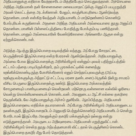
அதியமானுக்கு எதிராக வேற்றரசரிடம் மித்திரபேதம் செய்துவந்தான். அச்செயலை
அறிந்த அதியமான் தன் சேனைகளை மலையமாநாட்டுக்கு அனுப்பி பயமுறுத்தி
அவன் கொட்டத்தை அடக்கினான். மேலும், காஞ்சிமாபுரியை ஆண்டுவந்த
தொண்டைமான் என்கிற வேந்தன் அதியமானிடம் மாற்றெண்ணம் கொண்டு
போர்புரியக் கருதினான். அதனை அறிந்த அதியமான் அவ்வையாரை தூது அனுப்பி
தொண்டைமானின் பிள்ளைப்புத்தியை போதித்து போக்கும்படி பணித்தான்.
தொண்டைமானும் அவ்வையாரின் வேண்டுகோளை
அங்ஙனமே ஆகுக
என்று
ஏற்றுக்கொண்டான்.
அடுத்த ஆபத்து இரும்பொறை வடிவத்தில் வந்தது. அப்போது சேரநாட்டை
பெருஞ்சேரல் இரும்பொறை என்ற பேரரசன் ஆண்டுவந்தான். அதியமானுக்கு
அவ்வை போல இரும்பொறைக்கு அரிசில்கிழார் என்னும் புலவர் பதிற்றுப்பத்தில்
எட்டாம் பத்தை பாடியிருக்கிறார், தம் முரசுக்கட்டிலில் களைத்து
உறங்கிக்கொண்டிருந்த மோசிக்கீரனார் எனும் செந்நாப்புலவருக்கு (அப்படி
உறங்குபவர்களுக்கு அந்நாட்டு சட்டப்படி மரண தண்டனை) அருகில் நின்று சாமரம்
வீசிய பெருமை இரும்பொறைக்கு உண்டு. இரும்பொறை அக்காலத்தில்
சோழனையும் பாண்டியனையும் வென்றவன். மற்றொரு வள்ளலான வல்வில் ஓரியை
வென்று கொல்லிமலையைக் கொண்டவன். அவனுடைய ஆட்சி எல்லை தகடூரை
நெருங்கிவிடவே அதியமானுக்கு அச்சம் துளிர்விட ஆரம்பித்தது. அதியமான்
இரும்பொறையை எதிர்க்க தயாரானான். அப்போது அரிசில்கிழார் அதியமானுடைய
நலன்கருதி, இரும்பொறையிடம் அனுமதி பெற்றுக்கொண்டு அதியமானிடம் சென்று
போரிடாமல் இருப்பதே அவனுக்கும் தகடூர் மக்களுக்கும் நல்லது என்று
எடுத்துரைத்தான். அவருடைய அறிவுரையை அதியமான் மறுத்துவிட்டான்.
அரிசில்கிழார் சென்ற தூது அற்பத்தனமாகி விட்டதால் பெருஞ்சினம் கொண்ட
இரும்பொறை தகடூர் மீது போர் தொடுத்தான்.