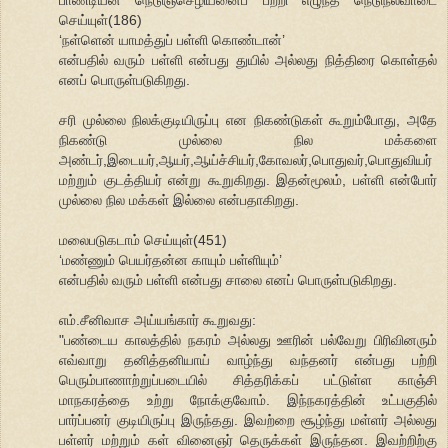
செய்யுள்(186)
‘நள்ளென் யாமத்துப் பள்ளி கொண்டான்’
என்பதில் வரும் பள்ளி என்பது துயில் அல்லது நித்திரை கொள்தல்
எனப் பொருள்படுகிறது.
சரி முல்லை நிலக்குடியிருப்பு என நிகண்டுகள் கூறும்போது, அதே
நிகண்டு முல்லை நில மக்களை
அண்டர்,இடையர்,ஆயர்,ஆய்ச்சியர்,கோவலர்,பொதுவர்,பொதுவியர்
மற்றும் குடத்தியர் என்று கூறுகிறது. இதன்மூலம், பள்ளி என்போர்
முல்லை நில மக்கள் இல்லை என்பதாகிறது.
மலைபடுகடாம் செய்யுள்(451)
‘மண்ணும் பெயர்தன்ன காயும் பள்ளியும்’
என்பதில் வரும் பள்ளி என்பது சாலை எனப் பொருள்படுகிறது.
எம்.சீனிவாச அய்யங்கார் கூறுவது:
"பண்டைய காலத்தில் நகரம் அல்லது ஊரின் பல்வேறு பிரிவினரும்
எவ்வாறு தனித்தனியாய் வாழ்ந்து வந்தனர் என்பது பற்றி
பெரும்பாணாற்றுப்படையில் சித்தரிக்கப் பட்டுள்ள காஞ்சி
மாநகரத்தை உற்று நோக்குவோம். இந்நகரத்தின் உட்பகுதில்
பார்ப்பனர் குடியிருப்பு இருந்தது. இவற்றை சூழ்ந்து மள்ளர் அல்லது
பள்ளர் மற்றும் கள் வினைஞர் தெருக்கள் இருந்தன. இவற்றிற்கு