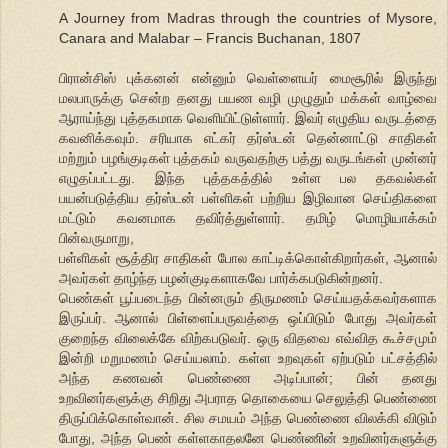
A Journey from Madras through the countries of Mysore,
Canara and Malabar – Francis Buchanan, 1807
பிரான்சிஸ் புக்கனன் என்னும் வெள்ளையர் மைசூரில் இருந்து
மலபாருக்கு சென்ற தனது பயண வழி முழுதும் மக்கள் வாழ்வை
ஆராய்ந்து புத்தகமாக வெளியிட்டுள்ளார். இவர் எழுதிய வருடத்தை
கவனிக்கவும். சரியாக எட்கர் தர்ஸ்டன் தென்னாட்டு சாதிகள்
மற்றும் பழங்குடிகள் புத்தகம் வருவதற்கு பத்து வருடங்கள் முன்னர்
எழுதப்பட்டது. இந்த புத்தகத்தில் உள்ள பல தகவல்கள்
பயன்படுத்திய தர்ஸ்டன் பள்ளிகள் பற்றிய இழிவான செய்திகளை
மட்டும் கவனமாக தவிர்த்துள்ளார். தமிழ் மொழியாக்கம்
பின்வருமாறு,
பள்ளிகள் சூத்திர சாதிகள் போல காட்டிக்கொள்கிறார்கள், ஆனால்
அவர்கள் தாழ்ந்த பழன்குடிகளாகவே பார்க்கபடுகின்றனர்.
பெண்கள் பூப்படைந்த பின்னரும் திருமணம் செய்யதக்கவர்களாக
இருப்பர். ஆனால் பிள்ளைப்பருவத்தை ஒப்பிடும் போது அவர்கள்
குறைந்த விலைக்கே விற்கபடுவர். ஒரு விதவை எவ்வித கூச்சமும்
இன்றி மறுமணம் செய்யலாம். கள்ள உறவுகள் ஏற்படும் பட்சத்தில்
அந்த கணவன் பெண்ணை அடிப்பான்; பின் தனது
உறவினர்களுக்கு சிறிது அபராத தொகையை செலுத்தி பெண்ணை
திருப்பிக்கொள்வான். சில சமயம் அந்த பெண்ணை விலக்கி விடும்
போது, அந்த பெண் கள்ளகாதலனே பெண்ணின் உறவினர்களுக்கு