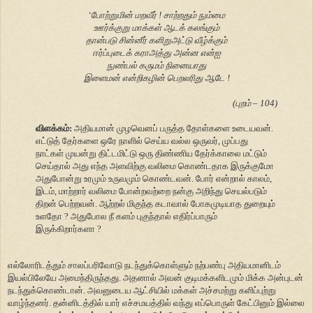
‘போற்றுமின் மறவீர் ! சாற்றதும் நும்மை
ஊர்க்குறு மாக்கள் ஆடக் கலங்கும்
தான்படு சின்னீர் களிறுஅட்டு வீழ்க்கும்
ஈர்ப்புடைக் கராஅத்து அன்ன என்ஐ
நுண்பல் கருமம் நினையாது
இளைமன் என்றிகழின் பெறலரிது ஆடே !
(புறம் – 104)
விளக்கம்:
அதியமான் முழவெனப் பருத்த தோள்களை உடையவன்.
எட்டுத் தேர்களை ஒரே நாளில் செய்ய வல்ல ஒருவர், முப்பது
நாட்கள் முயன்று திட்டமிட்டு ஒரு திண்ணிய தேர்க்காலை மட்டும்
செய்தால் அது எந்த அளவிற்கு வலிமை கொண்டதாக இருக்குமோ
அதுபோன்று உரமும் உருவமும் கொண்டவன். போர் என்றால் காலம்,
இடம், மாற்றார் வலிமை போன்றவற்றை நன்கு அறிந்து செயல்படும்
திறன் பெற்றவன். ஆற்றல் மிகுந்த கடாவால் போகமுடியாத துறையும்
உளதோ ? அதுபோல நீ களம் புகுந்தால் எதிர்ப்பாரும்
இருக்கிறார்களா ?
எல்லோரிடத்தும் சாலப்பரிவோடு நடந்துக்கொள்ளும் நற்பண்பு அதியமானிடம்
இயல்பிலேயே அமைந்திருந்தது. அதனால் அவன் குடிமக்களிடமும் மிக்க அன்புடன்
நடந்துக்கொண்டான். அவனுடைய ஆட்சியில் மக்கள் அச்சமற்று களிப்புற்று
வாழ்ந்தனர். தன்னிடத்தில் யார் எச்சமயத்தில் வந்து எப்பொருள் கேட்பினும் இல்லை