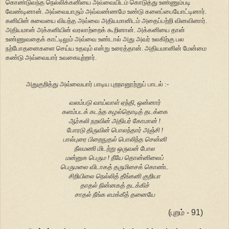
கொண்டுவந்த நெல்லிக்கனியை அவ்வையிடம் கொடுத்து உண்ணும்படி
வேண்டினான். அவ்வையாரும் அவ்வண்ணமே உண்டு களைப்பையோட்டினார்.
கனியின் சுவையை வியந்த அவ்வை அதியமானிடம் அதைப்பற்றி வினவினார்.
அதியமான் அக்கனியின் வரலாற்றைக் கூறினான். அக்கனியை தான்
உண்ணுவதைக் காட்டிலும் அவ்வை உண்டால் அது அவர் உலகிற்கு பல
நற்போதனைகளை செய்ய உதவும் என்று உரைத்தான். அதியமானின் மேன்மை
கண்டு அவ்வையார் உவகையுற்றார்.
அதுகுறித்து அவ்வையார் பாடிய புறநானூற்றுப் பாடல் :-
வலம்படு வாய்வாள் ஏந்தி, ஒன்னார்
களம்படக் கடந்த கழல்தொடித் தடக்கை
ஆர்கலி நறவின் அதியர் கோமான் !
போரடு திருவின் பொலந்தார் அஞ்சி !
பால்புரை பிறைநுதல் பொலிந்த சென்னி
நீலமணி மிடற்று ஒருவன் போல
மன்னுக பெரும ! நீயே தொன்னிலைப்
பெருமலை விடாகத் தருமிசைக் கொண்ட
சிறியிலை நெல்லித் தீங்கனி குறியா
தாதல் நின்னகத் தடக்கிச்
சாதல் நீங்க எமக்கீத் தனையே
(புறம் - 91)