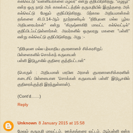
கல்வெட்டு "வன்னியர்களை மழவர்" என்று குறிப்பிடுகிறது. "மழவூர்"
என்ற ஒரு நாடு அக் காலக்கட்டத்தில் தருமபுரியில் இருந்ததை அக்
கல்வெட்டு மேலும் குறிப்பிடுகிறது. பிற்கால அதியமான்கள்
தங்களை கி.பி.14-ஆம் நூற்றாண்டில் "திரிபுவன மல்ல பூர்வ
அதியரையர்கள்" என்று "கிருஷ்ணகிரி மாவட்ட கல்வெட்டில்"
குறிப்பிடப்பட்டுள்ளார்கள். அவர்களில் ஒருவரது மகனை "பள்ளி"
என்று கல்வெட்டு குறிப்பிடுகிறது. அது :-
"திரிபுவன மல்ல புர்வாதிய குமரனானச் சிக்கரசிறுப்
பிள்ளைகளில் சொக்கந் கருவாயன்
பள்ளி இடுபூசலில் குதிரை குத்திபட்டான்"
(பொருள் : அதியமான் மரபின அரசன் குமரனானசிக்கரனின்
கடைசிப் பிள்ளையான 'சொக்கன் கருவாயன் பள்ளி' இடுபூசலில்
குதிரைக்குத்தி இறந்துள்ளான்).
(Cont'd.......)
Reply
Unknown
8 January 2015 at 15:58
மேலும் தருமபுரி மாவட்டம், ஊத்தங்கரை வட்டம், ஆம்பள்ளி என்ற