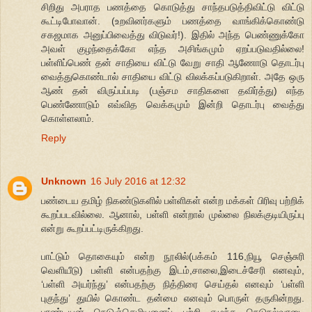
சிறிது அபராத பணத்தை கொடுத்து சாந்தபடுத்திவிட்டு விட்டு
கூட்டிபோவான். (உறவினர்களும் பணத்தை வாங்கிக்கொண்டு
சகஜமாக அனுப்பிவைத்து விடுவர்!). இதில் அந்த பெண்ணுக்கோ
அவள் குழந்தைக்கோ எந்த அசிங்கமும் ஏறப்படுவதில்லை!
பள்ளிப்பெண் தன் சாதியை விட்டு வேறு சாதி ஆணோடு தொடர்பு
வைத்துகொண்டால் சாதியை விட்டு விலக்கப்படுகிறாள். அதே ஒரு
ஆண் தன் விருப்பப்படி (பஞ்சம சாதிகளை தவிர்த்து) எந்த
பெண்ணோடும் எவ்வித வெக்கமும் இன்றி தொடர்பு வைத்து
கொள்ளலாம்.
Reply
Unknown
16 July 2016 at 12:32
பண்டைய தமிழ் நிகண்டுகளில் பள்ளிகள் என்ற மக்கள் பிரிவு பற்றிக்
கூறப்படவில்லை. ஆனால், பள்ளி என்றால் முல்லை நிலக்குடியிருப்பு
என்று கூறப்பட்டிருக்கிறது.
பாட்டும் தொகையும் என்ற நூலில்(பக்கம் 116,நியூ செஞ்சுரி
வெளியீடு) பள்ளி என்பதற்கு இடம்,சாலை,இடைச்சேரி எனவும்,
‘பள்ளி அயர்ந்து’ என்பதற்கு நித்திரை செய்தல் எனவும் ‘பள்ளி
புகுந்து’ துயில் கொண்ட தன்மை எனவும் பொருள் தருகின்றது.
பாண்டியன் நெடுஞ்செழியனைப் பற்றி எழுந்த நெடுநல்வாடை