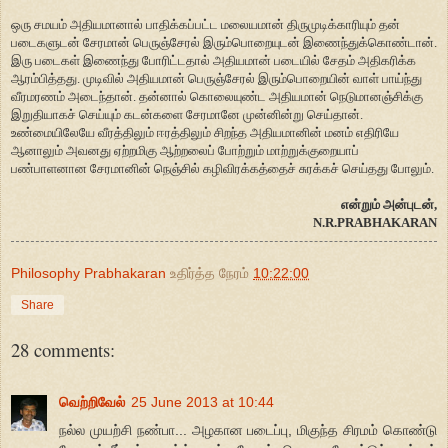
ஒரு சமயம் அதியமானால் பாதிக்கப்பட்ட மலையமான் திருமுடிக்காரியும் தன்
படைகளுடன் சேரமான் பெருஞ்சேரல் இரும்பொறையுடன் இணைந்துக்கொண்டான்.
இரு படைகள் இணைந்து போரிட்டதால் அதியமான் படையில் சேதம் அதிகரிக்க
ஆரம்பித்தது. முடிவில் அதியமான் பெருஞ்சேரல் இரும்பொறையின் வாள் பாய்ந்து
வீரமரணம் அடைந்தான். தன்னால் கொலையுண்ட அதியமான் நெடுமானஞ்சிக்கு
இறுதியாகச் செய்யும் கடன்களை சேரமானே முன்னின்று செய்தான்.
உண்மையிலேயே வீரத்திலும் ஈரத்திலும் சிறந்த அதியமானின் மனம் எதிரியே
ஆனாலும் அவனது ஏற்றமிகு ஆற்றலைப் போற்றும் மாற்றுக்குறையாப்
பண்பாளனான சேரமானின் நெஞ்சில் கழிவிரக்கத்தைச் சுரக்கச் செய்தது போலும்.
என்றும் அன்புடன்,
N.R.PRABHAKARAN
Philosophy Prabhakaran
உதிர்த்த நேரம்
10:22:00
Share
28 comments:
வெற்றிவேல்
25 June 2013 at 10:44
நல்ல முயற்சி நண்பா... அழகான படைப்பு, மிகுந்த சிரமம் கொண்டு