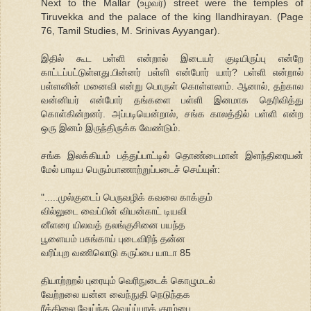
Next to the Mallar (உழவர்) street were the temples of
Tiruvekka and the palace of the king Ilandhirayan. (Page
76, Tamil Studies, M. Srinivas Ayyangar).
இதில் கூட பள்ளி என்றால் இடையர் குடியிருப்பு என்றே
காட்டப்பட்டுள்ளது.பின்னர் பள்ளி என்போர் யார்? பள்ளி என்றால்
பள்ளனின் மனைவி என்று பொருள் கொள்ளலாம். ஆனால், தற்கால
வன்னியர் என்போர் தங்களை பள்ளி இனமாக தெரிவித்து
கொள்கின்றனர். அப்படியென்றால், சங்க காலத்தில் பள்ளி என்ற
ஒரு இனம் இருந்திருக்க வேண்டும்.
சங்க இலக்கியம் பத்துப்பாட்டில் தொண்டைமான் இளந்திரையன்
மேல் பாடிய பெரும்பாணாற்றுப்படைச் செய்யுள்:
".....முல்குடைப் பெருவழிக் கவலை காக்கும்
வில்லுடை வைப்பின் வியன்காட் டியவி
னீளரை யிலவத் தலங்குசினை பயந்த
பூளையம் பசுங்காய் புடைவிரிந் தன்ன
வரிப்புற வணிலொடு கருப்பை யாடா 85
தியாற்றறல் புரையும் வெரிநுடைக் கொழுமடல்
வேற்றலை யன்ன வைந்நுதி நெடுந்தக
ரீத்திலை வேய்ந்த வெய்ப்புறக் குரம்பை