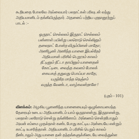
கூறியதை போலவே அவ்வையார் பலநாட்கள் பரிவுடன் வந்து
அதியமானிடம் தங்கியிருந்தார். அதனைப் பற்றிய புறநானூற்றுப்
பாடல் :-
ஒருநாட் செல்லலம் இருநாட் செல்லலம்
பன்னாள் பயின்று பலரொடு செல்லினும்
தலைநாட் போன்ற விரும்பினன் மாதோ;
அணிபூண் அணிந்த யானை இயல்தேர்
அதியமான் பரிசில் பெறூஉம் காலம்
நீட்டினும் நீட்டா தாயினும் யானைதன்
கோட்டிடை வைத்த கவளம் போலக்
கையகத் ததுவது பொய்யா காதே;
யருந்தே மாந்த நெஞ்சம்
வருந்த வேண்டா, வாழ்கவன்றாளே !
(புறம் - 101)
விளக்கம்:
அழகிய பூனணிந்த யானையையும் ஒழுங்காயமைந்த
தேரையும் உடைய அதியமானிடம் யாம் ஒருநாளன்று, இருநாளன்று,
பலநாள் பலரோடு சென்று தங்கினோம். அங்ஙனம் சென்றபோதும்
அவன் எம்மை முதல்நாள் கண்டபோது காட்டிய அன்பையே என்றும்
காட்டி உபசரித்தான். அதியமானிடம் பரிசில் பெறும் காலம்
நீண்டாலும் அது யானை தன் தந்தங்களுக்கிடையே வைத்துள்ள