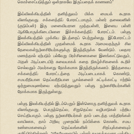
கொச்சைப்படுத்தும் ஒன்றாகவே இருப்பதைக் காணலாம்”
இவ்விலக்கியத்தின் தனித்துவம் மிக்க மையக் கூறாக
விளங்குவது. சக்களத்திப் போராட்டமாகும். பள்ளர் தலைவனின்
(குடும்பன்) இரு மனைவியரான மூத்தபள்ளி, இளைய பள்ளி
ஆகியோருக்கிடையிலான இச்சக்களத்திப் போராட்டம். பள்ளு
இலக்கியத்தில் முக்கிய இடத்தைப் பெற்றுள்ளது. இப்போராட்டம்
இவ்விலக்கியத்தின் முதன்மைக் கூறாக அமைவதற்குச் சில
தேவைகள்நு}லாசிரியர்களுக்கு இருந்திருக்க வேண்டும். பலதார
மணத்தால் ஏற்படும் பல்வேறு பிரச்சினைகளை இனங்காட்டுவதும்,
அதன் அடிப்படையிற் சுவையாகக் கதை நிகழ்ச்சிகளைக் கூறிச்
செல்வதும் அவர்களது நோக்கமாக இருந்திருக்கலாம். இத்தகைய
சக்களத்திப் போராட்டத்தை அடிப்படையாகக் கொண்டு,
சமயரீதியான தெய்வரீதியான பூசல்களைச் சுட்டிக்காட்டி ஈற்றில்
ஒற்றுமையுணர்வை ஏற்படுத்துவதும் பள்ளு நு}லாசிரியர்களின்
நோக்கமாக இருந்துள்ளது.
பள்ளு இலக்கியத்தில் இடம்பெறும் இன்னொரு தனித்துவக் கூறாக
விளங்குவது. பொருந்தெய்வ, சிறுதெய்வ வழிபாடுகள் பற்றிய
செய்தியாகும். பள்ளு நு}லாசிரியர்கள் தாம் படைத்த பாத்திரங்கள்
வாயிலாக, தாம் அறிவு முறையில் நம்பிக்கை கொண்ட சமய
உண்மைகளையும் தெய்வங்களின் சிறப்புக்களையும்
குறிப்பிடுகின்றனர். அதேவேளையில், பள்ளர் சமூகத்தவரை முக்கிய