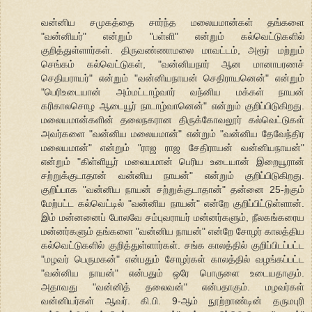
வன்னிய சமுகத்தை சார்ந்த மலையமான்கள் தங்களை
"வன்னியர்" என்றும் "பள்ளி" என்றும் கல்வெட்டுகளில்
குறித்துள்ளார்கள். திருவண்ணாமலை மாவட்டம், அரூர் மற்றும்
செங்கம் கல்வெட்டுகள், "வன்னியநார் ஆன மானாபரணச்
செதியராயர்" என்றும் "வன்னியநாயன் செதிராயனென்" என்றும்
"பெரிஉடையான் அம்மட்டாழ்வார் வந்னிய மக்கள் நாயன்
கரிகாலசொழ ஆடையூர் நாடாழ்வானென்" என்றும் குறிப்பிடுகிறது.
மலையமான்களின் தலைநகரான திருக்கோவலூர் கல்வெட்டுகள்
அவர்களை "வன்னிய மலையமான்" என்றும் "வன்னிய தேவேந்திர
மலையமான்" என்றும் "ராஜ ராஜ சேதிராயன் வன்னியநாயன்"
என்றும் "கிள்ளியூர் மலையமான் பெரிய உடையான் இறையூரான்
சற்றுக்குடாதான் வன்னிய நாயன்" என்றும் குறிப்பிடுகிறது.
குறிப்பாக "வன்னிய நாயன் சற்றுக்குடாதான்" தன்னை 25-ற்கும்
மேற்பட்ட கல்வெட்டில் "வன்னிய நாயன்" என்றே குறிப்பிட்டுள்ளான்.
இம் மன்னனைப் போலவே சம்புவராயர் மன்னர்களும், நீலகங்கரைய
மன்னர்களும் தங்களை "வன்னிய நாயன்" என்றே சோழர் காலத்திய
கல்வெட்டுகளில் குறித்துள்ளார்கள். சங்க காலத்தில் குறிப்பிடப்பட்ட
"மழவர் பெருமகன்" என்பதும் சோழர்கள் காலத்தில் வழங்கப்பட்ட
"வன்னிய நாயன்" என்பதும் ஒரே பொருளை உடையதாகும்.
அதாவது "வன்னித் தலைவன்" என்பதாகும். மழவர்கள்
வன்னியர்கள் ஆவர். கி.பி. 9-ஆம் நூற்றாண்டின் தருமபுரி