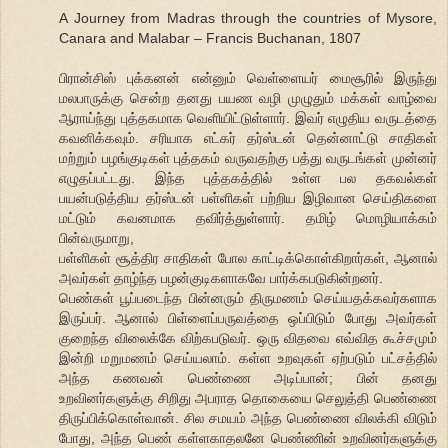
A Journey from Madras through the countries of Mysore,
Canara and Malabar – Francis Buchanan, 1807
பிரான்சிஸ் புக்கனன் என்னும் வெள்ளையர் மைசூரில் இருந்து
மலபாருக்கு சென்ற தனது பயண வழி முழுதும் மக்கள் வாழ்வை
ஆராய்ந்து புத்தகமாக வெளியிட்டுள்ளார். இவர் எழுதிய வருடத்தை
கவனிக்கவும். சரியாக எட்கர் தர்ஸ்டன் தென்னாட்டு சாதிகள்
மற்றும் பழங்குடிகள் புத்தகம் வருவதற்கு பத்து வருடங்கள் முன்னர்
எழுதப்பட்டது. இந்த புத்தகத்தில் உள்ள பல தகவல்கள்
பயன்படுத்திய தர்ஸ்டன் பள்ளிகள் பற்றிய இழிவான செய்திகளை
மட்டும் கவனமாக தவிர்த்துள்ளார். தமிழ் மொழியாக்கம்
பின்வருமாறு,
பள்ளிகள் சூத்திர சாதிகள் போல காட்டிக்கொள்கிறார்கள், ஆனால்
அவர்கள் தாழ்ந்த பழன்குடிகளாகவே பார்க்கபடுகின்றனர்.
பெண்கள் பூப்படைந்த பின்னரும் திருமணம் செய்யதக்கவர்களாக
இருப்பர். ஆனால் பிள்ளைப்பருவத்தை ஒப்பிடும் போது அவர்கள்
குறைந்த விலைக்கே விற்கபடுவர். ஒரு விதவை எவ்வித கூச்சமும்
இன்றி மறுமணம் செய்யலாம். கள்ள உறவுகள் ஏற்படும் பட்சத்தில்
அந்த கணவன் பெண்ணை அடிப்பான்; பின் தனது
உறவினர்களுக்கு சிறிது அபராத தொகையை செலுத்தி பெண்ணை
திருப்பிக்கொள்வான். சில சமயம் அந்த பெண்ணை விலக்கி விடும்
போது, அந்த பெண் கள்ளகாதலனே பெண்ணின் உறவினர்களுக்கு