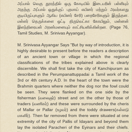
அப்பால் வெகு தூரத்தில் ஒரு கோடியில் இடையரின் பள்ளியும்
அதற்கு அப்பால் ஒதுக்குப் புறமாய் எயினர் மற்றும் அவர்களது
குடியிருப்புகளும் ஆகிய (எயினர் சேரி) பறைசேரிகளும் இருந்தன.
மள்ளர் தெருக்களை ஒட்டி திருவெட்கா கோயிலும், மன்னன்
இளந்திரையன் அரண்மனையும் காட்சியளிக்கின்றன. (Page 76,
Tamil Studies, M. Srinivas Ayyangar).
M. Srinivasa Ayyangar Says "But by way of introduction, it is
highly desirable to present before the readers a description
of an ancient town or village in which the regional
classifications of the tribes explained above is clearly
discernible. We shall first take the city of Kanchipuram as
described in the Perumpanattuppadai a Tamil work of the
3rd or 4th century A.D. In the heart of the town were the
Brahmin quarters where neither the dog nor the fowl could
be seen. They were flanked on the one side by the
fisherman (வலைஞர்) street and on the other by those of
traders (வணிகர்) and these were surrounded by the cheris
of Mallar or Pallar (உழவர்) and the toddy drawers(கள்ளடு
மகளிர்). Then far removed from there were situated at one
extremity of the city of Pallis of Idayars and beyond them
lay the isolated Paracheri of the Eyinars and their chiefs.