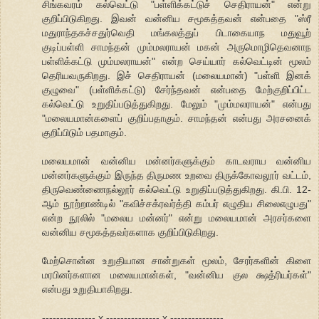
சிங்கவரம் கல்வெட்டு "பள்ளிக்கட்டுச் செதிராயன்" என்று
குறிப்பிடுகிறது. இவன் வன்னிய சமூகத்தவன் என்பதை "ஸ்ரீ
மதுராந்தகச்சதுர்வெதி மங்கலத்துப் பிடாகையாந மதுவூற்
குடிப்பள்ளி சாமந்தன் மும்மலராயன் மகன் அருமொழிதெவனாந
பள்ளிக்கட்டு மும்மலராயன்" என்ற செய்யார் கல்வெட்டின் மூலம்
தெரியவருகிறது. இச் செதிராயன் (மலையமான்) "பள்ளி இனக்
குழுவை" (பள்ளிக்கட்டு) சேர்ந்தவன் என்பதை மேற்குறிப்பிட்ட
கல்வெட்டு உறுதிப்படுத்துகிறது. மேலும் "மும்மலராயன்" என்பது
"மலையமான்களைப் குறிப்பதாகும். சாமந்தன் என்பது அரசனைக்
குறிப்பிடும் பதமாகும்.
மலையமான் வன்னிய மன்னர்களுக்கும் காடவராய வன்னிய
மன்னர்களுக்கும் இருந்த திருமண உறவை திருக்கோவலூர் வட்டம்,
திருவெண்ணைநல்லூர் கல்வெட்டு உறுதிப்படுத்துகிறது. கி.பி. 12-
ஆம் நூற்றாண்டில் "கவிச்சக்ரவர்த்தி கம்பர் எழுதிய சிலைஎழுபது"
என்ற நூலில் "மலைய மன்னர்" என்று மலையமான் அரசர்களை
வன்னிய சமூகத்தவர்களாக குறிப்பிடுகிறது.
மேற்சொன்ன உறுதியான சான்றுகள் மூலம், சேரர்களின் கிளை
மரபினர்களான மலையமான்கள், "வன்னிய குல க்ஷத்ரியர்கள்"
என்பது உறுதியாகிறது.
--------------- x --------------- x ---------------