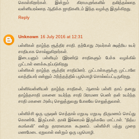
கொள்கிறார்கள். இன்றும் கிராமபுறங்களில் தலித்தல்லாத
வன்னியரல்லாத ஆதிக்க ஜாதிகளிடம் இந்த வழக்கு இருக்கிறது.
Reply
Unknown
16 July 2016 at 12:31
பள்ளிகள் தாழ்ந்த சூத்திர சாதி. தற்போது அவர்கள் க்ஷத்ரிய உயர்
சாதியாக சொல்லுகிறார்கள்.
இடையனும் பள்ளியும் (இரண்டு சாதிகளும் பேச்சு வழக்கில்
முட்டாள் எனக்கூறப்படுகிறது
பள்ளிகள் தாழ்ந்த சூத்திர சாதியினர். முட்டாள்களுக்கு முட்டாளே
வாத்தியார் என்னும் அர்த்தத்தில் பழமொழி சொல்லப்பட்டிருகிறது.
பள்ளி/வன்னியன் தாழ்ந்த சாதிகள், ஆனால் பள்ளி தாய் தனது
தாழ்ந்தசாதி மகனை உயர்ந்த சாதி பிராமண பெண் தன் உயர்ந்த
சாதி மகனை அன்பு செலுத்துவது போலவே செலுத்துவாள்.
பள்ளிச்சி ஒரு புருஷன் செத்தால் மறுபடி மறுபடி திருமணம் செய்து
கொண்டே இருப்பாள். தாலி இல்லாமல் இருக்கவே மாட்டாள். “நித்ய
சுமங்கலி” என்று தாராளமாக கூறலாம். பள்ளிச்சி பத்து முறை
மணமேடை ஏறுவாள் என்றும் ஒரு பழமொழி.