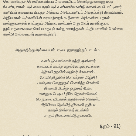
கொண்டுவந்த நெல்லிக்கனியை அவ்வையிடம் கொடுத்து உண்ணும்படி
வேண்டினான். அவ்வையாரும் அவ்வண்ணமே உண்டு களைப்பையோட்டினார்.
கனியின் சுவையை வியந்த அவ்வை அதியமானிடம் அதைப்பற்றி வினவினார்.
அதியமான் அக்கனியின் வரலாற்றைக் கூறினான். அக்கனியை தான்
உண்ணுவதைக் காட்டிலும் அவ்வை உண்டால் அது அவர் உலகிற்கு பல
நற்போதனைகளை செய்ய உதவும் என்று உரைத்தான். அதியமானின் மேன்மை
கண்டு அவ்வையார் உவகையுற்றார்.
அதுகுறித்து அவ்வையார் பாடிய புறநானூற்றுப் பாடல் :-
வலம்படு வாய்வாள் ஏந்தி, ஒன்னார்
களம்படக் கடந்த கழல்தொடித் தடக்கை
ஆர்கலி நறவின் அதியர் கோமான் !
போரடு திருவின் பொலந்தார் அஞ்சி !
பால்புரை பிறைநுதல் பொலிந்த சென்னி
நீலமணி மிடற்று ஒருவன் போல
மன்னுக பெரும ! நீயே தொன்னிலைப்
பெருமலை விடாகத் தருமிசைக் கொண்ட
சிறியிலை நெல்லித் தீங்கனி குறியா
தாதல் நின்னகத் தடக்கிச்
சாதல் நீங்க எமக்கீத் தனையே
(புறம் - 91)