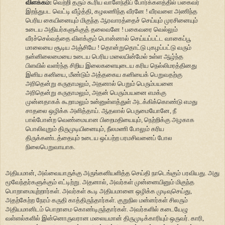
விளக்கம்:
வெற்றி தரும் கூரிய வாளேந்திப் போர்க்களத்தில் பகைவர்
இறந்துபட வெட்டி வீழ்த்தி, கழலணிந்த வீரனே ! வீரவளை அணிந்த
பெரிய கையினையும் மிகுந்த ஆரவாரத்தைச் செய்யும் முரசினையும்
உடைய அதியர்களுக்குத் தலைவனே ! பகைவரை வெல்லும்
வீரச்செல்வத்தை விளக்கும் பொன்னால் செய்யப்பட்ட வாகைப்பூ
மாலையை சூடிய அஞ்சியே ! தொன்றுதொட்டு புகழப்பட்டு வரும்
நன்னிலைமையை உடைய பெரிய மலையின்மேல் உள்ள ஆழ்ந்த
பிளவில் வளர்ந்த சிறிய இலைகளையுடைய கரிய நெல்லிமரத்தினது
இனிய கனியை, மீண்டும் அத்தகைய கனியைக் பெறுவதற்கு
அரிதென்று கருதாமலும், அதனால் பெறும் பெரும்பயனை
அரிதென்று கருதாமலும், அதன் பெரும்பயனை எமக்கு
முன்னதாகக் கூறாமலும் உன்னுள்ளத்துள் அடக்கிக்கொண்டு எமது
சாதலை ஒழிக்க அளித்தாய். ஆதலால் பெருமையோனே, நீ
பால்போன்ற வெண்மையான பிறைமதியையும், நெற்றிக்கு அழகாக
பொலிவுறும் திருமுடியினையும், நீலமணி போலும் கரிய
திருக்கண்டத்தையும் உடைய ஒப்பற்ற பரமசிவனைப் போல
நிலைபெறுவாயாக.
அதியமான், அவ்வையாருக்கு அருங்கனியளித்த செய்தி நாடெங்கும் பரவியது. அது
மூவேந்தர்களுக்கும் எட்டிற்று. அதனால், அவர்கள் முன்னையினும் மிகுந்த
பொறாமையுற்றார்கள். அவர்கள் கூடி அதியமானை ஒழிக்க முடிவுசெய்து,
அதற்கேற்ற நேரம் கருதி காத்திருந்தார்கள். குறுநில மன்னர்கள் சிலரும்
அதியமானிடம் பொறாமை கொண்டிருந்தார்கள். அவர்களில் கடையேழு
வள்ளல்களில் இன்னொருவரான மலையமான் திருமுடிக்காரியும் ஒருவர். காரி,