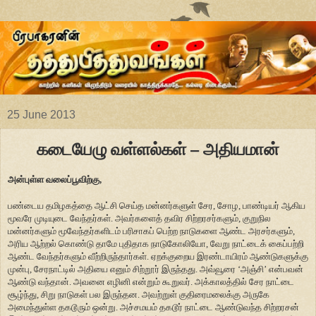
25 June 2013
கடையேழு வள்ளல்கள் – அதியமான்
அன்புள்ள வலைப்பூவிற்கு,
பண்டைய தமிழகத்தை ஆட்சி செய்த மன்னர்களுள் சேர, சோழ, பாண்டியர் ஆகிய
மூவரே முடியுடை வேந்தர்கள். அவர்களைத் தவிர சிற்றரசர்களும், குறுநில
மன்னர்களும் மூவேந்தர்களிடம் பரிசாகப் பெற்ற நாடுகளை ஆண்ட அரசர்களும்,
அரிய ஆற்றல் கொண்டு தாமே புதிதாக நாடுகோலியோ, வேறு நாட்டைக் கைப்பற்றி
ஆண்ட வேந்தர்களும் வீற்றிருந்தார்கள். ஏறக்குறைய இரண்டாயிரம் ஆண்டுகளுக்கு
முன்பு, சேரநாட்டில் அதியை எனும் சிற்றூர் இருந்தது. அவ்வூரை ‘அஞ்சி’ என்பவன்
ஆண்டு வந்தான். அவனை எழினி என்றும் கூறுவர். அக்காலத்தில் சேர நாட்டை
சூழ்ந்து, சிறு நாடுகள் பல இருந்தன. அவற்றுள் குதிரைமலைக்கு அருகே
அமைந்துள்ள தகடூரும் ஒன்று. அச்சமயம் தகடூர் நாட்டை ஆண்டுவந்த சிற்றரசன்