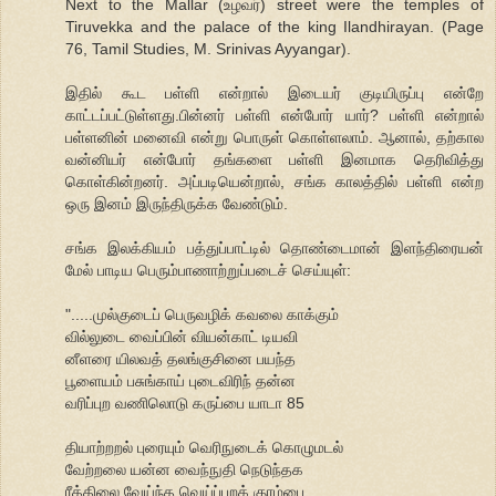
Next to the Mallar (உழவர்) street were the temples of
Tiruvekka and the palace of the king Ilandhirayan. (Page
76, Tamil Studies, M. Srinivas Ayyangar).
இதில் கூட பள்ளி என்றால் இடையர் குடியிருப்பு என்றே
காட்டப்பட்டுள்ளது.பின்னர் பள்ளி என்போர் யார்? பள்ளி என்றால்
பள்ளனின் மனைவி என்று பொருள் கொள்ளலாம். ஆனால், தற்கால
வன்னியர் என்போர் தங்களை பள்ளி இனமாக தெரிவித்து
கொள்கின்றனர். அப்படியென்றால், சங்க காலத்தில் பள்ளி என்ற
ஒரு இனம் இருந்திருக்க வேண்டும்.
சங்க இலக்கியம் பத்துப்பாட்டில் தொண்டைமான் இளந்திரையன்
மேல் பாடிய பெரும்பாணாற்றுப்படைச் செய்யுள்:
".....முல்குடைப் பெருவழிக் கவலை காக்கும்
வில்லுடை வைப்பின் வியன்காட் டியவி
னீளரை யிலவத் தலங்குசினை பயந்த
பூளையம் பசுங்காய் புடைவிரிந் தன்ன
வரிப்புற வணிலொடு கருப்பை யாடா 85
தியாற்றறல் புரையும் வெரிநுடைக் கொழுமடல்
வேற்றலை யன்ன வைந்நுதி நெடுந்தக
ரீத்திலை வேய்ந்த வெய்ப்புறக் குரம்பை