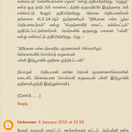
கல்வெட்டு "வன்னியர்களை மழவர்" என்று குறிப்பிடுகிறது. "மழவூர்"
என்ற ஒரு நாடு அக் காலக்கட்டத்தில் தருமபுரியில் இருந்ததை அக்
கல்வெட்டு மேலும் குறிப்பிடுகிறது. பிற்கால அதியமான்கள்
தங்களை கி.பி.14-ஆம் நூற்றாண்டில் "திரிபுவன மல்ல பூர்வ
அதியரையர்கள்" என்று "கிருஷ்ணகிரி மாவட்ட கல்வெட்டில்"
குறிப்பிடப்பட்டுள்ளார்கள். அவர்களில் ஒருவரது மகனை "பள்ளி"
என்று கல்வெட்டு குறிப்பிடுகிறது. அது :-
"திரிபுவன மல்ல புர்வாதிய குமரனானச் சிக்கரசிறுப்
பிள்ளைகளில் சொக்கந் கருவாயன்
பள்ளி இடுபூசலில் குதிரை குத்திபட்டான்"
(பொருள் : அதியமான் மரபின அரசன் குமரனானசிக்கரனின்
கடைசிப் பிள்ளையான 'சொக்கன் கருவாயன் பள்ளி' இடுபூசலில்
குதிரைக்குத்தி இறந்துள்ளான்).
(Cont'd.......)
Reply
Unknown
8 January 2015 at 15:58
மேலும் தருமபுரி மாவட்டம், ஊத்தங்கரை வட்டம், ஆம்பள்ளி என்ற