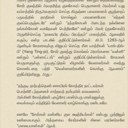
சேரர் குலத்தில் அவதரித்த குலசேகரப் பெருமானார் அவர்கள் யது
வம்சத்தில் திருஅவதாரம் செய்த கிருஷ்ண பகவானைக் குழந்தைப்
பருவத்தில் தாதிகள் சொல்லும் பாவனைபோல "எந்தன்
குலப்பெருஞ்சுடரே" என்றும் "நந்தகோபன் அடைந்த நல்வினை
நங்கள்கோன் வசுதேவன் பெற்றிலனே" என்றும் அவர் (குலசேகரர்)
அருளிச்செய்த "நாலாயிர திவ்ய பிரபந்தம்" பாசுரத்தில், ஆலைநீள்
கரும்பு என்ற பாடலில் குறிப்பிட்டுள்ளார்கள். கி.பி. 1283-ஆம்
ஆண்டில் கேரளாவுக்கு விஜயம் செய்த சீன யாத்ரீகன் "யாங்-திங்-
பி" (Yang Ting-pi), சேரர் குலத்து கொல்லம் அரசர்களை "வன்னி"
என்றும் "பன்னாட்டார்" என்றும் குறிப்பிட்டுள்ளார்கள். சேரமான்
பெருமாளுக்கு முடிசூட்டுதல் விழாவில் வேளாளர்கள் கலந்து
கொண்டதை பற்றி "வெள்ளாளர்களின் கொங்கு ஆவணம்"
குறிப்பிடுகிறது. அது:-
"நற்குடி நாற்பத்தெண் ணாயிரங் கோத்திர நாட்டவர்கள்
பொற்கிரீ டந்தனைச் சாற்றவந் தார்புவிக் காவலனாம்
அக்கினி கோத்திரன் புகழ்சேர மான்பெரு மான்றனுக்கு
வைக்கவும் வந்திடும் வேளாளர் வாழ்கொங்கு மண்டலமே.
எனவே "சேரர்கள் வன்னிய குல க்ஷத்ரியர்கள்" என்பது முற்றிலும்
உண்மையாகும். அத்தகைய சேரர்களின் கிளை மரபினர்களே
"மலையமான்கள்" ஆவர்.