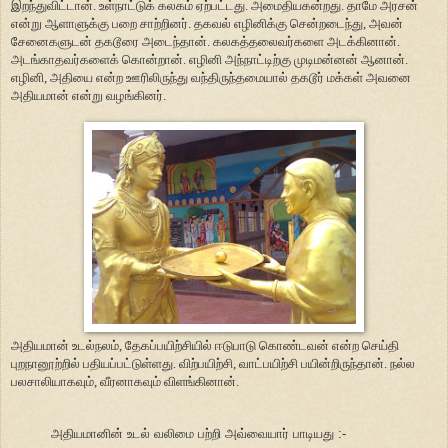
இறந்துவிட்டான். உள்நாட்டுக் கலகம் ஏற்பட்டது. அமைதியகன்றது. தாமே அரசன்
என்று ஆளாளுக்கு பறை சாற்றினர். தகவல் எழினிக்கு சென்றடைந்து, அவன்
சேனைகளுடன் தகடூரை அடைந்தான். கலகத்தலைவர்களை அடக்கினான்.
அடங்காதவர்களைக் கொன்றான். எழினி அந்நாட்டிற்கு முடிமன்னன் ஆனான்.
எழினி, அதியை என்ற ஊரிலிருந்து வந்திருந்தமையால் தகடூர் மக்கள் அவனை
அதியமான் என்று வழங்கினர்.
அதியமான் உடல்நலம், தேகப்பயிற்சியில் ஈடுபாடு கொண்டவன் என்ற செய்தி
புறநானூற்றில் பதியப்பட்டுள்ளது. விற்பயிற்சி, வாட்பயிற்சி பயின்றிருந்தான். நல்ல
பலசாலியாகவும், வீரனாகவும் விளங்கினான்.
அதியமானின் உடல் வலிமை பற்றி அவ்வையார் பாடியது :-