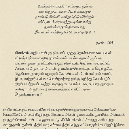
‘போற்றுமின் மறவீர் ! சாற்றதும் நும்மை
ஊர்க்குறு மாக்கள் ஆடக் கலங்கும்
தான்படு சின்னீர் களிறுஅட்டு வீழ்க்கும்
ஈர்ப்புடைக் கராஅத்து அன்ன என்ஐ
நுண்பல் கருமம் நினையாது
இளைமன் என்றிகழின் பெறலரிது ஆடே !
(புறம் – 104)
விளக்கம்:
அதியமான் முழவெனப் பருத்த தோள்களை உடையவன்.
எட்டுத் தேர்களை ஒரே நாளில் செய்ய வல்ல ஒருவர், முப்பது
நாட்கள் முயன்று திட்டமிட்டு ஒரு திண்ணிய தேர்க்காலை மட்டும்
செய்தால் அது எந்த அளவிற்கு வலிமை கொண்டதாக இருக்குமோ
அதுபோன்று உரமும் உருவமும் கொண்டவன். போர் என்றால் காலம்,
இடம், மாற்றார் வலிமை போன்றவற்றை நன்கு அறிந்து செயல்படும்
திறன் பெற்றவன். ஆற்றல் மிகுந்த கடாவால் போகமுடியாத துறையும்
உளதோ ? அதுபோல நீ களம் புகுந்தால் எதிர்ப்பாரும்
இருக்கிறார்களா ?
எல்லோரிடத்தும் சாலப்பரிவோடு நடந்துக்கொள்ளும் நற்பண்பு அதியமானிடம்
இயல்பிலேயே அமைந்திருந்தது. அதனால் அவன் குடிமக்களிடமும் மிக்க அன்புடன்
நடந்துக்கொண்டான். அவனுடைய ஆட்சியில் மக்கள் அச்சமற்று களிப்புற்று
வாழ்ந்தனர். தன்னிடத்தில் யார் எச்சமயத்தில் வந்து எப்பொருள் கேட்பினும் இல்லை