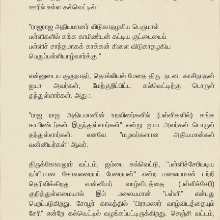
ஊரில் உள்ள கல்வெட்டில் :
"ராஜராஜ அதியமானர் விடுகாதழகிய பெருமாள்
பள்ளிகளில் கங்க காமிண்டன் கட்டிய குட்டையைப்
பள்ளிச் சாந்தமாகக் காக்கன் கிளை விடுகாதழகிய
பெரும்பள்ளியாழ்வார்க்கு "
என்னுடைய குருநாதர், தொல்லியல் மேதை திரு. நடன. காசிநாதன்
ஐயா அவர்கள், மேற்குறிப்பிட்ட கல்வெட்டிற்கு பொருள்
தந்துள்ளார்கள். அது :-
"ராஜ ராஜ அதியமானின் உறவினர்களில் (பள்ளிகளில்) கங்க
காமிண்டர்கள் இருந்துள்ளார்கள்" என்று ஐயா அவர்கள் பொருள்
தந்துள்ளார்கள். எனவே "மழவர்களான அதியமான்கள்
வன்னியர்கள்" ஆவர்.
திருக்கோவலூர் வட்டம், ஜம்பை கல்வெட்டு, "பள்ளிச்சேரியடிய
நம்பியான கோவலரையப் பேரையன்" என்ற மலையமான் பற்றி
தெரிவிக்கிறது. வன்னியர் வாழ்விடத்தை (பள்ளிச்சேரி)
குறித்துள்ளமையால் இம் மலையமான் "பள்ளி" என்பது
பெறப்படுகிறது. சோழர் காலத்தில் "பிராமணர் வாழ்விடத்தையும்
சேரி" என்றே கல்வெட்டில் வழங்கப்பட்டிருக்கிறது. செஞ்சி வட்டம்,