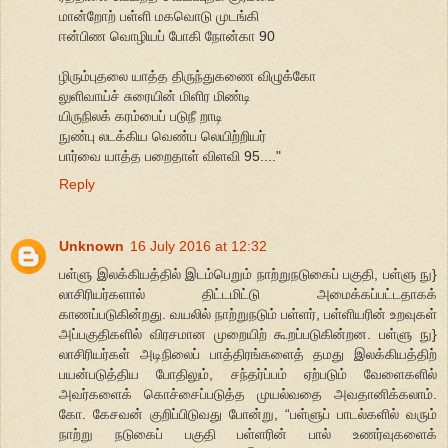
மான்றோற் பள்ளி மகவொடு முடங்கி
ஈன்பிண வொழியப் போகி நோன்கா 90
ழிரும்புதலை யாத்த திருந்துகணை விழுக்கோ
லுளிவாய்ச் சுரையின் மிளிர மிண்டி
யிருநிலக் கரம்பைப் படுநீ றாடி
நுண்பு லடக்கிய வெண்ப லெயிற்றியர்
பார்வை யாத்த பறைதாள் விளவி 95...."
Reply
Unknown
16 July 2016 at 12:32
பள்ளு இலக்கியத்தில் இடம்பெறும் நாற்றுநடுகைப் பகுதி, பள்ளு நு}
லாசிரியர்களால் திட்டமிட்டு அமைக்கப்பட்டதாகக்
காணப்படுகின்றது. வயலில் நாற்றுநடும் பள்ளர், பள்ளியரின் உறவுகள்
அப்பகுதிகளில் விரசமான முறையிற் கூறப்படுகின்றன. பள்ளு நு}
லாசிரியர்கள் அடிநிலைப் பாத்திரங்களைத் தமது இலக்கியத்திற்
பயன்படுத்திய போதிலும், சந்தர்ப்பம் ஏற்படும் வேளைகளில்
அவர்களைக் கொச்சைப்படுத்த முயல்வதை அவதானிக்கலாம்.
கோ. கேசவன் குறிப்பிடுவது போன்று, “பள்ளுப் பாடல்களில் வரும்
நாற்று நடுகைப் பகுதி பள்ளரின் பால் உணர்வுகளைக்