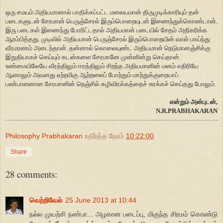
ஒரு சமயம் அதியமானால் பாதிக்கப்பட்ட மலையமான் திருமுடிக்காரியும் தன்
படைகளுடன் சேரமான் பெருஞ்சேரல் இரும்பொறையுடன் இணைந்துக்கொண்டான்.
இரு படைகள் இணைந்து போரிட்டதால் அதியமான் படையில் சேதம் அதிகரிக்க
ஆரம்பித்தது. முடிவில் அதியமான் பெருஞ்சேரல் இரும்பொறையின் வாள் பாய்ந்து
வீரமரணம் அடைந்தான். தன்னால் கொலையுண்ட அதியமான் நெடுமானஞ்சிக்கு
இறுதியாகச் செய்யும் கடன்களை சேரமானே முன்னின்று செய்தான்.
உண்மையிலேயே வீரத்திலும் ஈரத்திலும் சிறந்த அதியமானின் மனம் எதிரியே
ஆனாலும் அவனது ஏற்றமிகு ஆற்றலைப் போற்றும் மாற்றுக்குறையாப்
பண்பாளனான சேரமானின் நெஞ்சில் கழிவிரக்கத்தைச் சுரக்கச் செய்தது போலும்.
என்றும் அன்புடன்,
N.R.PRABHAKARAN
Philosophy Prabhakaran
உதிர்த்த நேரம்
10:22:00
Share
28 comments:
வெற்றிவேல்
25 June 2013 at 10:44
நல்ல முயற்சி நண்பா... அழகான படைப்பு, மிகுந்த சிரமம் கொண்டு