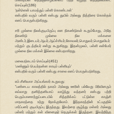
செய்யுள்(186)
‘நள்ளென் யாமத்துப் பள்ளி கொண்டான்’
என்பதில் வரும் பள்ளி என்பது துயில் அல்லது நித்திரை கொள்தல்
எனப் பொருள்படுகிறது.
சரி முல்லை நிலக்குடியிருப்பு என நிகண்டுகள் கூறும்போது, அதே
நிகண்டு முல்லை நில மக்களை
அண்டர்,இடையர்,ஆயர்,ஆய்ச்சியர்,கோவலர்,பொதுவர்,பொதுவியர்
மற்றும் குடத்தியர் என்று கூறுகிறது. இதன்மூலம், பள்ளி என்போர்
முல்லை நில மக்கள் இல்லை என்பதாகிறது.
மலைபடுகடாம் செய்யுள்(451)
‘மண்ணும் பெயர்தன்ன காயும் பள்ளியும்’
என்பதில் வரும் பள்ளி என்பது சாலை எனப் பொருள்படுகிறது.
எம்.சீனிவாச அய்யங்கார் கூறுவது:
"பண்டைய காலத்தில் நகரம் அல்லது ஊரின் பல்வேறு பிரிவினரும்
எவ்வாறு தனித்தனியாய் வாழ்ந்து வந்தனர் என்பது பற்றி
பெரும்பாணாற்றுப்படையில் சித்தரிக்கப் பட்டுள்ள காஞ்சி
மாநகரத்தை உற்று நோக்குவோம். இந்நகரத்தின் உட்பகுதில்
பார்ப்பனர் குடியிருப்பு இருந்தது. இவற்றை சூழ்ந்து மள்ளர் அல்லது
பள்ளர் மற்றும் கள் வினைஞர் தெருக்கள் இருந்தன. இவற்றிற்கு