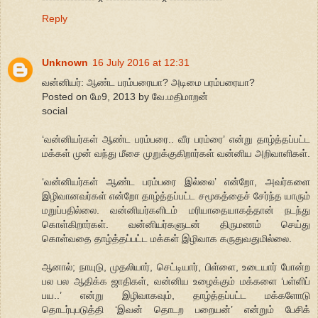
Reply
Unknown
16 July 2016 at 12:31
வன்னியர்: ஆண்ட பரம்பரையா? அடிமை பரம்பரையா?
Posted on மே9, 2013 by வே.மதிமாறன்
social
‘வன்னியர்கள் ஆண்ட பரம்பரை.. வீர பரம்ரை’ என்று தாழ்த்தப்பட்ட
மக்கள் முன் வந்து மீசை முறுக்குகிறார்கள் வன்னிய அறிவாளிகள்.
‘வன்னியர்கள் ஆண்ட பரம்பரை இல்லை’ என்றோ, அவர்களை
இழிவானவர்கள் என்றோ தாழ்த்தப்பட்ட சமூகத்தைச் சேர்ந்த யாரும்
மறுப்பதில்லை. வன்னியர்களிடம் மரியாதையாகத்தான் நடந்து
கொள்கிறார்கள். வன்னியர்களுடன் திருமணம் செய்து
கொள்வதை தாழ்த்தப்பட்ட மக்கள் இழிவாக கருதுவதுமில்லை.
ஆனால்; நாயுடு, முதலியார், செட்டியார், பிள்ளை, உடையார் போன்ற
பல பல ஆதிக்க ஜாதிகள், வன்னிய உழைக்கும் மக்களை ‘பள்ளிப்
பய..’ என்று இழிவாகவும், தாழ்த்தப்பட்ட மக்களோடு
தொடர்புபடுத்தி ‘இவன் தொடற பறையன்’ என்றும் பேசிக்