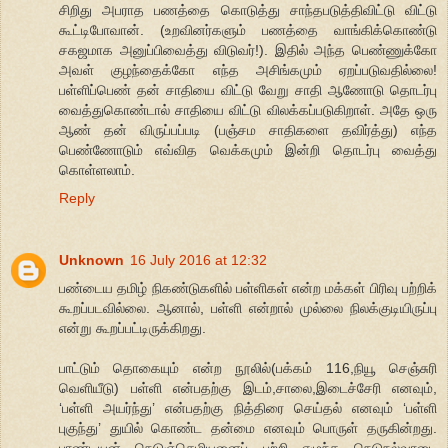
சிறிது அபராத பணத்தை கொடுத்து சாந்தபடுத்திவிட்டு விட்டு
கூட்டிபோவான். (உறவினர்களும் பணத்தை வாங்கிக்கொண்டு
சகஜமாக அனுப்பிவைத்து விடுவர்!). இதில் அந்த பெண்ணுக்கோ
அவள் குழந்தைக்கோ எந்த அசிங்கமும் ஏறப்படுவதில்லை!
பள்ளிப்பெண் தன் சாதியை விட்டு வேறு சாதி ஆணோடு தொடர்பு
வைத்துகொண்டால் சாதியை விட்டு விலக்கப்படுகிறாள். அதே ஒரு
ஆண் தன் விருப்பப்படி (பஞ்சம சாதிகளை தவிர்த்து) எந்த
பெண்ணோடும் எவ்வித வெக்கமும் இன்றி தொடர்பு வைத்து
கொள்ளலாம்.
Reply
Unknown
16 July 2016 at 12:32
பண்டைய தமிழ் நிகண்டுகளில் பள்ளிகள் என்ற மக்கள் பிரிவு பற்றிக்
கூறப்படவில்லை. ஆனால், பள்ளி என்றால் முல்லை நிலக்குடியிருப்பு
என்று கூறப்பட்டிருக்கிறது.
பாட்டும் தொகையும் என்ற நூலில்(பக்கம் 116,நியூ செஞ்சுரி
வெளியீடு) பள்ளி என்பதற்கு இடம்,சாலை,இடைச்சேரி எனவும்,
‘பள்ளி அயர்ந்து’ என்பதற்கு நித்திரை செய்தல் எனவும் ‘பள்ளி
புகுந்து’ துயில் கொண்ட தன்மை எனவும் பொருள் தருகின்றது.
பாண்டியன் நெடுஞ்செழியனைப் பற்றி எழுந்த நெடுநல்வாடை