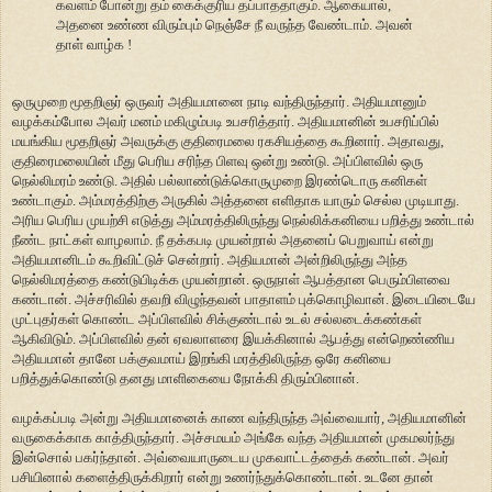
கவளம் போன்று தம் கைக்குரிய தப்பாததாகும். ஆகையால்,
அதனை உண்ண விரும்பும் நெஞ்சே நீ வருந்த வேண்டாம். அவன்
தாள் வாழ்க !
ஒருமுறை மூதறிஞர் ஒருவர் அதியமானை நாடி வந்திருந்தார். அதியமானும்
வழக்கம்போல அவர் மனம் மகிழும்படி உபசரித்தார். அதியமானின் உபசரிப்பில்
மயங்கிய மூதறிஞர் அவருக்கு குதிரைமலை ரகசியத்தை கூறினார். அதாவது,
குதிரைமலையின் மீது பெரிய சரிந்த பிளவு ஒன்று உண்டு. அப்பிளவில் ஒரு
நெல்லிமரம் உண்டு. அதில் பல்லாண்டுக்கொருமுறை இரண்டொரு கனிகள்
உண்டாகும். அம்மரத்திற்கு அருகில் அத்தனை எளிதாக யாரும் செல்ல முடியாது.
அரிய பெரிய முயற்சி எடுத்து அம்மரத்திலிருந்து நெல்லிக்கனியை பறித்து உண்டால்
நீண்ட நாட்கள் வாழலாம். நீ தக்கபடி முயன்றால் அதனைப் பெறுவாய் என்று
அதியமானிடம் கூறிவிட்டுச் சென்றார். அதியமான் அன்றிலிருந்து அந்த
நெல்லிமரத்தை கண்டுபிடிக்க முயன்றான். ஒருநாள் ஆபத்தான பெரும்பிளவை
கண்டான். அச்சரிவில் தவறி விழுந்தவன் பாதாளம் புக்கொழிவான். இடையிடையே
முட்புதர்கள் கொண்ட அப்பிளவில் சிக்குண்டால் உடல் சல்லடைக்கண்கள்
ஆகிவிடும். அப்பிளவில் தன் ஏவலாளரை இயக்கினால் ஆபத்து என்றெண்ணிய
அதியமான் தானே பக்குவமாய் இறங்கி மரத்திலிருந்த ஒரே கனியை
பறித்துக்கொண்டு தனது மாளிகையை நோக்கி திரும்பினான்.
வழக்கப்படி அன்று அதியமானைக் காண வந்திருந்த அவ்வையார், அதியமானின்
வருகைக்காக காத்திருந்தார். அச்சமயம் அங்கே வந்த அதியமான் முகமலர்ந்து
இன்சொல் பகர்ந்தான். அவ்வையாருடைய முகவாட்டத்தைக் கண்டான். அவர்
பசியினால் களைத்திருக்கிறார் என்று உணர்ந்துக்கொண்டான். உடனே தான்