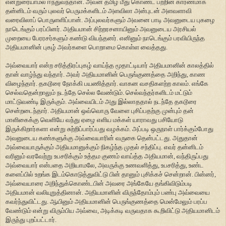
என்றுரையாமல் ஈந்துவந்தான். அவன் தமிழ் மீது கொண்ட பற்றின் காரணமாக
தன்னிடம் வரும் புலவர் பெருமக்களிடம் அளவிலா அன்புடன் அளவளாவி
வரைவிலாப் பொருளளிப்பான். அப்புலவர்களும் அவனை பாடி அவனுடைய புகழை
நாடெங்கும் பரப்பினர். அதியமான் சிற்றரசனாயினும் அவனுடைய அரசியல்
முறையை பேரரசர்களும் கண்டு வியந்தனர். எனினும் நாடெங்கும் பரவியிருந்த
அதியமானின் புகழ் அவர்களை பொறாமை கொள்ள வைத்தது.
அவ்வையார் என்ற சரித்திரப்புகழ் வாய்ந்த மூதாட்டியார் அதியமானின் காலத்தில்
தான் வாழ்ந்து வந்தார். அவர் அதியமானின் பெருங்குணத்தை அறிந்து, காண
விழைந்தார். தகடூரை நோக்கி பயணித்தார். வாகன வசதிகளற்ற காலம். எங்கே
செல்வதென்றாலும் நடந்தே செல்ல வேண்டும். செல்வந்தர்களிடம் மட்டும்
மாட்டுவண்டி இருக்கும். அவ்வையிடம் அது இல்லாததால் நடந்தே தகடூரை
சென்றடைந்தார். அதியமான் ஒவ்வொரு வேளை புசிப்பதற்கு முன்பும் தன்
மாளிகைக்கு வெளியே வந்து ஏழை எளிய மக்கள் யாராவது பசியோடு
இருக்கிறார்களா என்று சுற்றிப்பார்ப்பது வழக்கம். அப்படி ஒருநாள் பார்க்கும்போது
அவனுடைய கண்களுக்கு அவ்வையாரின் வருகை தென்பட்டது. அதுதான்
அவ்வையாருக்கும் அதியமானுக்கும் நிகழ்ந்த முதல் சந்திப்பு. எவர் தன்னிடம்
வரினும் வரவேற்று உபசரிக்கும் உத்தம குணம் வாய்த்த அதியமான், வந்திருப்பது
அவ்வையார் என்பதை அறியாமலே, அவருக்கு உணவளித்து, உபசரித்து, உண்ட
களைப்பில் உறங்க இடம்கொடுத்துவிட்டு பின் தானும் புசிக்கச் சென்றான். பின்னர்,
அவ்வையாரை அறிந்துக்கொண்டபின் அவரை அங்கேயே தங்கிவிடும்படி
அதியமான் வலியுறுத்தினான். அதியமானின் விருந்தோம்பும் பண்பு அவ்வையை
கவர்ந்துவிட்டது. ஆயினும் அதியமானின் பெருங்குணத்தை மென்மேலும் பரப்ப
வேண்டும் என்று விரும்பிய அவ்வை, அடிக்கடி வருவதாக கூறிவிட்டு அதியமானிடம்
இருந்து புறப்பட்டார்.