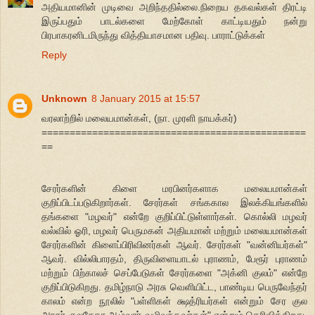
அதியமானின் முடிவை அறிந்ததில்லை.நிறைய தகவல்கள் திரட்டி
இருப்பதும் பாடல்களை மேற்கோள் காட்டியதும் நன்று
பிரபாகரனிடமிருந்து வித்தியாசமான பதிவு. பாராட்டுக்கள்
Reply
Unknown
8 January 2015 at 15:57
வரலாற்றில் மலையமான்கள், (நா. முரளி நாயக்கர்)
===============================================
==
சேரர்களின் கிளை மரபினர்களாக மலையமான்கள்
குறிப்பிடப்படுகிறார்கள். சேரர்கள் சங்ககால இலக்கியங்களில்
தங்களை "மழவர்" என்றே குறிப்பிட்டுள்ளார்கள். கொல்லி மழவர்
வல்வில் ஓரி, மழவர் பெருமகன் அதியமான் மற்றும் மலையமான்கள்
சேரர்களின் கிளைப்பிரிவினர்கள் ஆவர். சேரர்கள் "வன்னியர்கள்"
ஆவர். வில்லிபாரதம், திருவிளையாடல் புராணம், பேரூர் புராணம்
மற்றும் பிற்காலச் செப்பேடுகள் சேரர்களை "அக்னி குலம்" என்றே
குறிப்பிடுகிறது. தமிழ்நாடு அரசு வெளியிட்ட, பாண்டிய பெருவேந்தர்
காலம் என்ற நூலில் "பள்ளிகள் க்ஷத்ரியர்கள் என்றும் சேர குல
அரசர் குலசேகர ஆழ்வார் வழிவந்தவர்கள்" என்றும் தெரிவிக்கிறது.