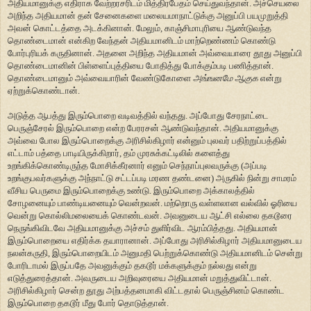
அதியமானுக்கு எதிராக வேற்றரசரிடம் மித்திரபேதம் செய்துவந்தான். அச்செயலை
அறிந்த அதியமான் தன் சேனைகளை மலையமாநாட்டுக்கு அனுப்பி பயமுறுத்தி
அவன் கொட்டத்தை அடக்கினான். மேலும், காஞ்சிமாபுரியை ஆண்டுவந்த
தொண்டைமான் என்கிற வேந்தன் அதியமானிடம் மாற்றெண்ணம் கொண்டு
போர்புரியக் கருதினான். அதனை அறிந்த அதியமான் அவ்வையாரை தூது அனுப்பி
தொண்டைமானின் பிள்ளைப்புத்தியை போதித்து போக்கும்படி பணித்தான்.
தொண்டைமானும் அவ்வையாரின் வேண்டுகோளை
அங்ஙனமே ஆகுக
என்று
ஏற்றுக்கொண்டான்.
அடுத்த ஆபத்து இரும்பொறை வடிவத்தில் வந்தது. அப்போது சேரநாட்டை
பெருஞ்சேரல் இரும்பொறை என்ற பேரரசன் ஆண்டுவந்தான். அதியமானுக்கு
அவ்வை போல இரும்பொறைக்கு அரிசில்கிழார் என்னும் புலவர் பதிற்றுப்பத்தில்
எட்டாம் பத்தை பாடியிருக்கிறார், தம் முரசுக்கட்டிலில் களைத்து
உறங்கிக்கொண்டிருந்த மோசிக்கீரனார் எனும் செந்நாப்புலவருக்கு (அப்படி
உறங்குபவர்களுக்கு அந்நாட்டு சட்டப்படி மரண தண்டனை) அருகில் நின்று சாமரம்
வீசிய பெருமை இரும்பொறைக்கு உண்டு. இரும்பொறை அக்காலத்தில்
சோழனையும் பாண்டியனையும் வென்றவன். மற்றொரு வள்ளலான வல்வில் ஓரியை
வென்று கொல்லிமலையைக் கொண்டவன். அவனுடைய ஆட்சி எல்லை தகடூரை
நெருங்கிவிடவே அதியமானுக்கு அச்சம் துளிர்விட ஆரம்பித்தது. அதியமான்
இரும்பொறையை எதிர்க்க தயாரானான். அப்போது அரிசில்கிழார் அதியமானுடைய
நலன்கருதி, இரும்பொறையிடம் அனுமதி பெற்றுக்கொண்டு அதியமானிடம் சென்று
போரிடாமல் இருப்பதே அவனுக்கும் தகடூர் மக்களுக்கும் நல்லது என்று
எடுத்துரைத்தான். அவருடைய அறிவுரையை அதியமான் மறுத்துவிட்டான்.
அரிசில்கிழார் சென்ற தூது அற்பத்தனமாகி விட்டதால் பெருஞ்சினம் கொண்ட
இரும்பொறை தகடூர் மீது போர் தொடுத்தான்.