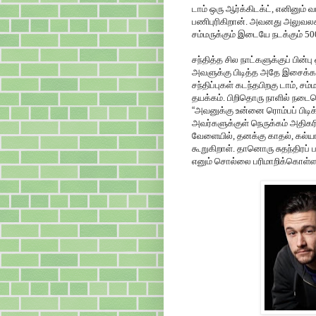
டாம் ஒரு ஆர்க்கிடக்ட், எனினும்
பணிபுரிகிறான். அவனது அலுவலக ப
சம்மருக்கும் இடையே நடக்கும் 5
சந்தித்த சில நாட்களுக்குப் பின்
அவளுக்கு பிடித்த அதே இசைக்கல
சந்திப்புகள் கடந்தபிறகு டாம்,
தயக்கம். பிறிதொரு நாளில் நடைபெற
“
அவனுக்கு உன்னை ரொம்பப் பிடிக்
அவர்களுக்குள் நெருக்கம் அதிகரி
வேளையில், தனக்கு காதல், கல்ய
கூறுகிறாள். தானொரு சுதந்திரப் 
எனும் சொல்லை பரிமாறிக்கொள்ளவி