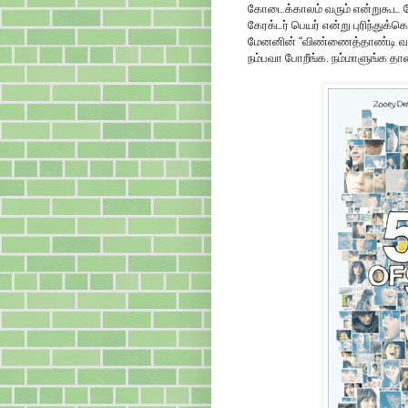
கோடைக்காலம் வரும் என்றுகூட யோ
கேரக்டர் பெயர் என்று புரிந்து
மேனனின்
“
விண்ணைத்தாண்டி வ
நம்பவா போறீங்க. நம்மாளுங்க தான்