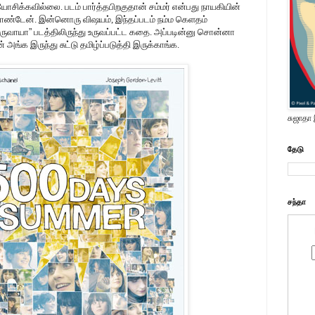
சிக்கவில்லை. படம் பார்த்தபிறகுதான் சம்மர் என்பது நாயகியின்
க்கொண்டேன். இன்னொரு விஷயம், இந்தப்படம் நம்ம கெளதம்
ருவாயா
”
படத்திலிருந்து உருவப்பட்ட கதை. அப்படின்னு சொன்னா
 அங்க இருந்து சுட்டு தமிழ்ப்படுத்தி இருக்காங்க.
சுஜாதா
தேடு
சந்தா