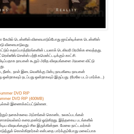
ியோ கேமில் டென்னிஸ் விளையாடும்போது ஜாய்ஸ்டிக்கை டென்னிஸ்
்டு விளையாடுவது.
ட்டும் கதாப்பாத்திரங்களின் டயலாக் டெலிவரி பிரமிக்க வைத்தது.
ெஸ்ஸிங் சென்ஸ் பற்றி கமென்ட்டடிக்கும் காட்சி.
் பிடிப்பதாக நாயகன் கூறும் அதே விஷயங்களை அவளை விட்டு
து.
ாக, நீண்ட நாள் இடைவெளிக்கு பின்பு நாயகியை நாயகன்
ஒன்றாகவும் நடப்பது ஒன்றாகவும் இருப்பது. (மேலே படம் பார்க்க...)
 Summer DVD RIP
Summer DVD RIP (400MB)
்டில்கள் இணைக்கப்பட்டுள்ளன.
றும் நகைச்சுவை அம்சங்கள் கொண்ட உலகப்படங்கள்
ற்சாகவெள்ளம் கரைபுரண்டு ஓடுகிறது. இத்தகைய படங்களில்
்டிய விஷயங்களும் சில இருக்கின்றன. மேலை நாட்டவர்கள்
ுத்துக் கொள்கிறார்கள் என்பதை பார்க்கும்போது மலைப்பாக