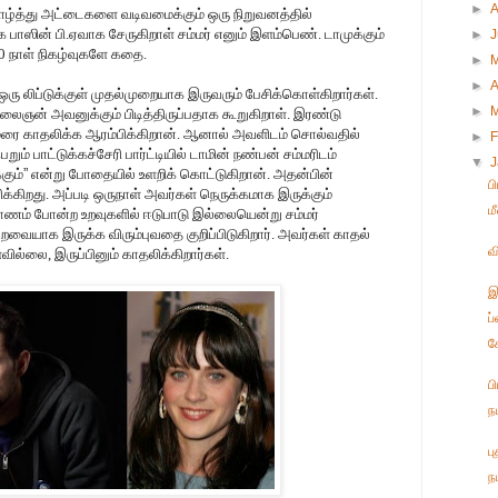
►
 வாழ்த்து அட்டைகளை வடிவமைக்கும் ஒரு நிறுவனத்தில்
ாஸின் பி.ஏவாக சேருகிறாள் சம்மர் எனும் இளம்பெண். டாமுக்கும்
►
00 நாள் நிகழ்வுகளே கதை.
►
►
A
பு ஒரு லிப்டுக்குள் முதல்முறையாக இருவரும் பேசிக்கொள்கிறார்கள்.
►
ைஞன் அவனுக்கும் பிடித்திருப்பதாக கூறுகிறாள். இரண்டு
 சம்மரை காதலிக்க ஆரம்பிக்கிறான். ஆனால் அவளிடம் சொல்வதில்
►
F
ும் பாட்டுக்கச்சேரி பார்ட்டியில் டாமின் நண்பன் சம்மரிடம்
▼
கும்
”
என்று போதையில் உளறிக் கொட்டுகிறான். அதன்பின்
ப
க்கிறது. அப்படி ஒருநாள் அவர்கள் நெருக்கமாக இருக்கும்
ம
ாணம் போன்ற உறவுகளில் ஈடுபாடு இல்லையென்று சம்மர்
பறவையாக இருக்க விரும்புவதை குறிப்பிடுகிறார். அவர்கள் காதல்
வ
ல்லை, இருப்பினும் காதலிக்கிறார்கள்.
இ
ப
க
ப
ந
பு
ந