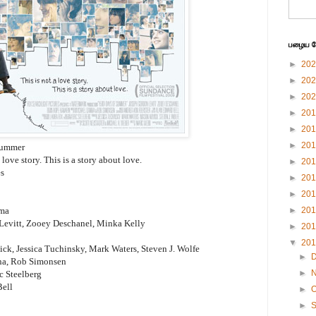
பழைய பே
►
20
►
20
►
20
►
20
►
20
►
20
 Summer
 love story. This is a story about love.
►
20
es
►
20
►
20
ama
►
20
Levitt, Zooey Deschanel, Minka Kelly
►
20
▼
20
ck, Jessica Tuchinsky, Mark Waters, Steven J. Wolfe
►
na, Rob Simonsen
►
c Steelberg
Bell
►
O
►