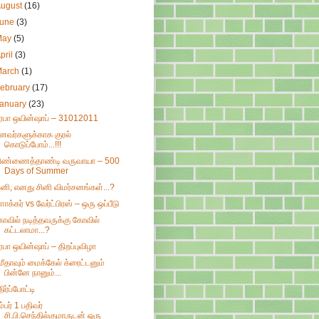
August
(16)
June
(3)
May
(5)
pril
(3)
March
(1)
ebruary
(17)
January
(23)
ிரபா ஒயின்ஷாப் – 31012011
ீனவர்களுக்காக குரல்
கொடுப்போம்...!!!
ிண்ணைத்தாண்டி வருவாயா – 500
Days of Summer
னி, எனது சினி விமர்சனங்கள்...?
்ளாக்கர் vs வேர்ட்பிரஸ் – ஒரு ஒப்பீடு
ோவில் நடித்தவருக்கு கோவில்
கட்டலாமா...?
ிரபா ஒயின்ஷாப் – திறப்புவிழா
மீதாவும் மைக்கேல் க்ரைட்டனும்
பின்னே நானும்...
திர்ப்போட்டி
ம்பர் 1 பதிவர்
சி.பி.செந்தில்குமாருடன் ஒரு