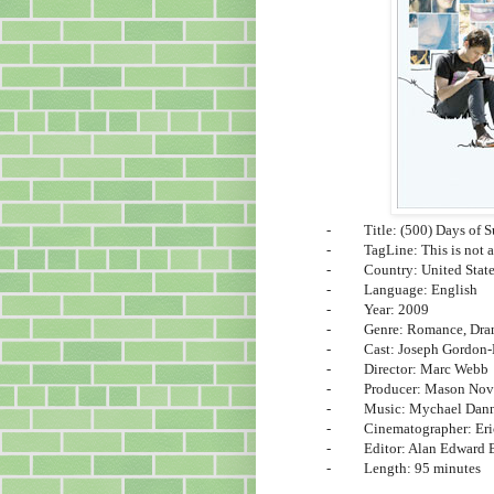
-
Title: (500) Days of
-
TagLine: This is not a
-
Country:
United Stat
-
Language: English
-
Year: 2009
-
Genre: Romance, Dr
-
Cast: Joseph Gordon-
-
Director: Marc Webb
-
Producer: Mason Novi
-
Music: Mychael Dan
-
Cinematographer: Eri
-
Editor: Alan Edward 
-
Length: 95 minutes