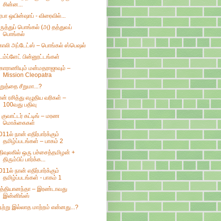
சின்ன...
ிரபா ஒயின்ஷாப் - விரைவில்...
ருத்துப் பொங்கல் (அ) தத்துவப்
பொங்கல்
ோலி அப்டேட்ஸ் – பொங்கல் ஸ்பெஷல்
ெம்ப்ளேட் பின்னூட்டங்கள்
காராணியும் மன்மதராஜாவும் –
Mission Cleopatra
ிறுத்தை சீறுமா...?
ான் ரசித்து எழுதிய வரிகள் –
100வது பதிவு
 குவாட்டர் கட்டிங் – மரண
மொக்கைகள்
011ல் நான் எதிர்பார்க்கும்
தமிழ்ப்படங்கள் – பாகம் 2
திவுலகில் ஒரு பச்சைத்தமிழன் +
திரும்பிப் பார்க்க...
011ல் நான் எதிர்பார்க்கும்
தமிழ்ப்படங்கள் - பாகம் 1
ித்தியானந்தா – இரண்டாவது
இன்னிங்ஸ்
ேற்று இல்லாத மாற்றம் என்னது...?