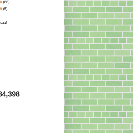
10
(88)
09
(5)
்புகள்
34,398