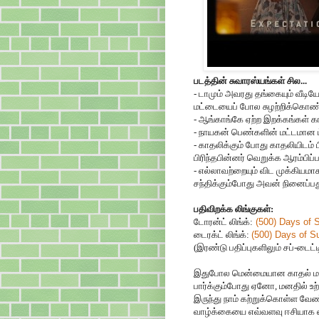
படத்தின் சுவாரஸ்யங்கள் சில...
- டாமும் அவரது தங்கையும் வீட
மட்டையைப் போல சுழற்றிக்கொண
- ஆங்காங்கே ஏற்ற இறக்கங்கள் கா
- நாயகன் பெண்களின் மட்டமான ட்ர
- காதலிக்கும் போது காதலியிடம
பிரிந்தபின்னர் வெறுக்க ஆரம்பிப்ப
- எல்லாவற்றையும் விட முக்கியம
சந்திக்கும்போது அவன் நினைப்பது 
பதிவிறக்க லிங்குகள்:
டோரன்ட் லிங்க்:
(500) Days of
டைரக்ட் லிங்க்:
(500) Days of 
(இரண்டு பதிப்புகளிலும் சப்-டைட
இதுபோல மென்மையான காதல் மற்
பார்க்கும்போது ஏனோ, மனதில் உ
இருந்து நாம் கற்றுக்கொள்ள வேண
வாழ்க்கையை எவ்வளவு ஈசியாக எட