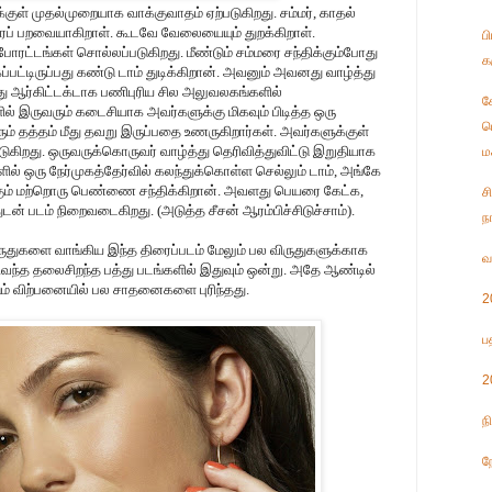
்குள் முதல்முறையாக வாக்குவாதம் ஏற்படுகிறது. சம்மர், காதல்
ந்திரப் பறவையாகிறாள். கூடவே வேலையையும் துறக்கிறாள்.
ப
்போரட்டங்கள் சொல்லப்படுகிறது. மீண்டும் சம்மரை சந்திக்கும்போது
க
ப்பட்டிருப்பது கண்டு டாம் துடிக்கிறான். அவனும் அவனது வாழ்த்து
 ஆர்கிட்டக்டாக பணிபுரிய சில அலுவலகங்களில்
க
ில் இருவரும் கடைசியாக அவர்களுக்கு மிகவும் பிடித்த ஒரு
ட
வரும் தத்தம் மீது தவறு இருப்பதை உணருகிறார்கள். அவர்களுக்குள்
படுகிறது. ஒருவருக்கொருவர் வாழ்த்து தெரிவித்துவிட்டு இறுதியாக
ம
ில் ஒரு நேர்முகத்தேர்வில் கலந்துக்கொள்ள செல்லும் டாம், அங்கே
கும் மற்றொரு பெண்ணை சந்திக்கிறான். அவளது பெயரை கேட்க,
ச
ன் படம் நிறைவடைகிறது. (அடுத்த சீசன் ஆரம்பிச்சிடுச்சாம்).
ந
விருதுகளை வாங்கிய இந்த திரைப்படம் மேலும் பல விருதுகளுக்காக
வ
ளிவந்த தலைசிறந்த பத்து படங்களில் இதுவும் ஒன்று. அதே ஆண்டில்
ம் விற்பனையில் பல சாதனைகளை புரிந்தது.
2
ப
2
ந
ந