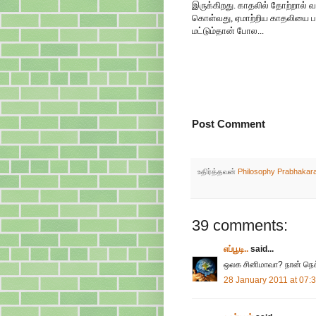
இருக்கிறது. காதலில் தோற்றா
கொள்வது, ஏமாற்றிய காதலியை பழி 
மட்டும்தான் போல...
Post Comment
உதிர்த்தவன்
Philosophy Prabhakar
39 comments:
எப்பூடி..
said...
ஒலக சினிமாவா? நான் நெக்
28 January 2011 at 07: