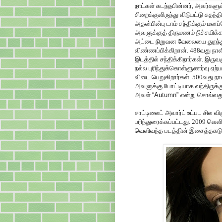
நாட்கள் கடந்தபின்னர், அவர்களுக
சிறைக்குளிருந்து விடுபட்டு சுத
அதன்பின்பு டாம் சந்திக்கும் மனப
அவளுக்குத் திருமணம் நிச்சயிக்க
அட்டை நிறுவன வேலையை துறந்து
விண்ணப்பிக்கிறான். 488வது நாள
இடத்தில் சந்திக்கிறார்கள். இரு
நல்ல புரிந்துக்கொள்ளுணர்வு ஏற்
விடை பெறுகிறார்கள். 500வது நாள
அவளுக்கு போட்டியாக வந்திருக்
அவள்
“Autumn”
என்று சொல்வதுட
சாட்டிலைட் அவார்ட் உட்பட சில 
பரிந்துரைக்கப்பட்டது. 2009 வெ
வெளிவந்த படத்தின் இசைத்தகடு