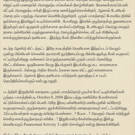
விஜய் டிவி பாஷையில் அமானுஷ்ய சம்வங்கள் நிகழ்கின்றன. வேலைக்காரப்பெண்
வீட்டில் அமானுஷ்ய சக்தி இருப்பதை உணர்ந்துக்கொள்கிறார். ஆனால் டேனியல்
அதை நம்ப மறுத்து அவளை வெளியேற்றுகிறார். முதல் பாகத்தைப் போலவே திகில்
ஒவ்வொரு இரவிலும் கூடிக்கொண்டே போகிறது. இரவில் குழந்தைக்கு துணையாக
இருக்கும் நாய் ஒருநாள் மூர்க்கமாக தாக்கப்படுகிறது. டேனியலும் அவரது மகளும்
நாயை நள்ளிரவில் மருத்துவனைக்கு அழைத்துச்செல்ல, வீட்டில் கிறிஸ்டியும்
கைக்குழந்தையும் தனியாக... இதற்கு மேல் நீங்களே பார்த்துக்கொள்ளுங்கள்.
கடந்த ஆண்டு கிட்டத்தட்ட இதே சமயத்தில் வெளியான இந்தப்படம் வெறும்
மூன்று மில்லியன் செலவில் தயாராகி நூற்றியைம்பது மில்லியனுக்கு மேல் வருவாய்
ஈட்டியிருக்கிறது. என்னைப் பொறுத்தவரையில் முதல் பாகம் அளவிற்கு
மிரட்டவில்லை. ஒருவேளை வேறு இயக்குனர் இயக்கியது கூட காரணமாக
இருக்கலாம். அல்லது அதிக கேரக்டர்களை உலவ விட்டதும் காரணமாக
இருக்கலாம். ஆனால் இரவு தனியாக பார்த்தால் குறைந்தபட்ச பயம்
தொற்றிக்கொள்ளும் என்பது உறுதி.
படத்தின் இறுதியில் கதையை முதல் பாகத்தொடு முடிச்சு போட்டிருக்கிறார்கள்.
முந்தய பாகத்தின்படி October 9, 2006 இரவு பத்து மணிக்கே போலீசாரால்
சுட்டுக்கொல்லப்படும் பெண் அதே இரவு பன்னிரண்டு மணியருகில் உயிரோடு
வருவதாகவும், குழந்தையை தூக்கிக்கொண்டு மறைவதாகவும் காட்டப்படுகிறது.
அப்படியென்றால் வருவது உயிரற்ற பெண்ணா...? பேயா...? அவளும் அவள் எடுத்துச்
சென்ற கைக்குழந்தையும் எங்கே...? இதுபோன்ற கேள்விகளுக்கு இன்று
வெளியாகும் Paranormal Activity 3 பதில் சொல்லும் என்று நினைக்கிறேன்.