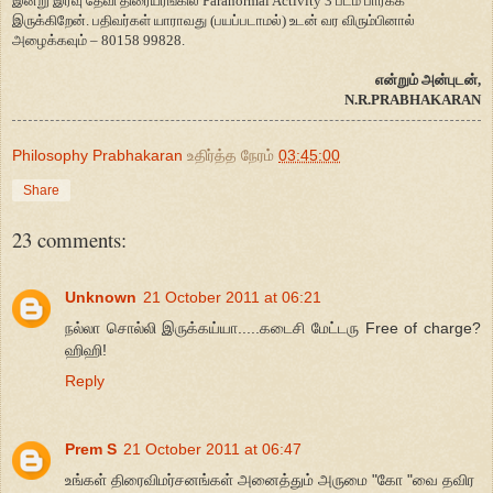
இன்று இரவு தேவி திரையரங்கில் Paranormal Activity 3 படம் பார்க்க
இருக்கிறேன். பதிவர்கள் யாராவது (பயப்படாமல்) உடன் வர விரும்பினால்
அழைக்கவும் – 80158 99828.
என்றும் அன்புடன்,
N.R.PRABHAKARAN
Philosophy Prabhakaran
உதிர்த்த நேரம்
03:45:00
Share
23 comments:
Unknown
21 October 2011 at 06:21
நல்லா சொல்லி இருக்கய்யா.....கடைசி மேட்டரு Free of charge?
ஹிஹி!
Reply
Prem S
21 October 2011 at 06:47
உங்கள் திரைவிமர்சனங்கள் அனைத்தும் அருமை "கோ "வை தவிர