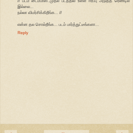
// படம் டைம்பாஸ்..முதல் படத்தில் உள்ள ஈர்ப்பு அடுத்த ரெண்டில்
இல்லை...
நல்லா விமர்சிக்கிறீங்க... //
என்ன தல சொல்றீங்க... படம் பார்த்துட்டீங்களா...
Reply