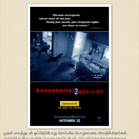
முதல் பாகத்துடன் ஒப்பிடும்போது ரொம்பவே பொறுமையை சோதிக்கிறார்கள்.
ஆரம்பித்து இருபது நிமிடம் வரை ரொம்ப போர். அப்புறம் கொஞ்ச கொஞ்சமாக