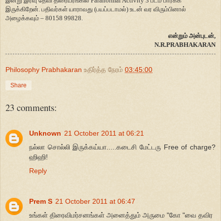
இன்று இரவு தேவி திரையரங்கில் Paranormal Activity 3 படம் பார்க்க
இருக்கிறேன். பதிவர்கள் யாராவது (பயப்படாமல்) உடன் வர விரும்பினால்
அழைக்கவும் – 80158 99828.
என்றும் அன்புடன்,
N.R.PRABHAKARAN
Philosophy Prabhakaran
உதிர்த்த நேரம்
03:45:00
Share
23 comments:
Unknown
21 October 2011 at 06:21
நல்லா சொல்லி இருக்கய்யா.....கடைசி மேட்டரு Free of charge?
ஹிஹி!
Reply
Prem S
21 October 2011 at 06:47
உங்கள் திரைவிமர்சனங்கள் அனைத்தும் அருமை "கோ "வை தவிர