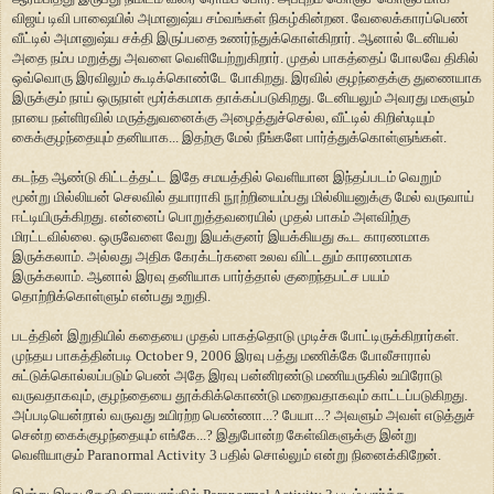
விஜய் டிவி பாஷையில் அமானுஷ்ய சம்வங்கள் நிகழ்கின்றன. வேலைக்காரப்பெண்
வீட்டில் அமானுஷ்ய சக்தி இருப்பதை உணர்ந்துக்கொள்கிறார். ஆனால் டேனியல்
அதை நம்ப மறுத்து அவளை வெளியேற்றுகிறார். முதல் பாகத்தைப் போலவே திகில்
ஒவ்வொரு இரவிலும் கூடிக்கொண்டே போகிறது. இரவில் குழந்தைக்கு துணையாக
இருக்கும் நாய் ஒருநாள் மூர்க்கமாக தாக்கப்படுகிறது. டேனியலும் அவரது மகளும்
நாயை நள்ளிரவில் மருத்துவனைக்கு அழைத்துச்செல்ல, வீட்டில் கிறிஸ்டியும்
கைக்குழந்தையும் தனியாக... இதற்கு மேல் நீங்களே பார்த்துக்கொள்ளுங்கள்.
கடந்த ஆண்டு கிட்டத்தட்ட இதே சமயத்தில் வெளியான இந்தப்படம் வெறும்
மூன்று மில்லியன் செலவில் தயாராகி நூற்றியைம்பது மில்லியனுக்கு மேல் வருவாய்
ஈட்டியிருக்கிறது. என்னைப் பொறுத்தவரையில் முதல் பாகம் அளவிற்கு
மிரட்டவில்லை. ஒருவேளை வேறு இயக்குனர் இயக்கியது கூட காரணமாக
இருக்கலாம். அல்லது அதிக கேரக்டர்களை உலவ விட்டதும் காரணமாக
இருக்கலாம். ஆனால் இரவு தனியாக பார்த்தால் குறைந்தபட்ச பயம்
தொற்றிக்கொள்ளும் என்பது உறுதி.
படத்தின் இறுதியில் கதையை முதல் பாகத்தொடு முடிச்சு போட்டிருக்கிறார்கள்.
முந்தய பாகத்தின்படி October 9, 2006 இரவு பத்து மணிக்கே போலீசாரால்
சுட்டுக்கொல்லப்படும் பெண் அதே இரவு பன்னிரண்டு மணியருகில் உயிரோடு
வருவதாகவும், குழந்தையை தூக்கிக்கொண்டு மறைவதாகவும் காட்டப்படுகிறது.
அப்படியென்றால் வருவது உயிரற்ற பெண்ணா...? பேயா...? அவளும் அவள் எடுத்துச்
சென்ற கைக்குழந்தையும் எங்கே...? இதுபோன்ற கேள்விகளுக்கு இன்று
வெளியாகும் Paranormal Activity 3 பதில் சொல்லும் என்று நினைக்கிறேன்.