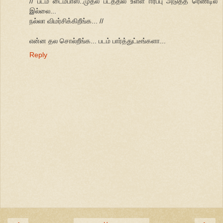
// படம் டைம்பாஸ்..முதல் படத்தில் உள்ள ஈர்ப்பு அடுத்த ரெண்டில்
இல்லை...
நல்லா விமர்சிக்கிறீங்க... //
என்ன தல சொல்றீங்க... படம் பார்த்துட்டீங்களா...
Reply