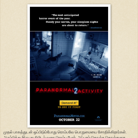
முதல் பாகத்துடன் ஒப்பிடும்போது ரொம்பவே பொறுமையை சோதிக்கிறார்கள்.
ஆரம்பித்து இருபது நிமிடம் வரை ரொம்ப போர். அப்புறம் கொஞ்ச கொஞ்சமாக