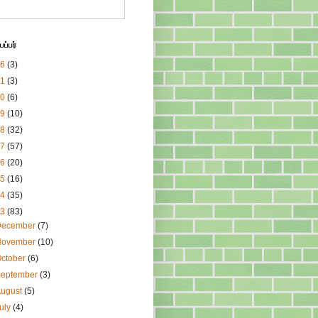
ப்பர்
26
(3)
21
(3)
20
(6)
19
(10)
18
(32)
17
(57)
16
(20)
15
(16)
14
(35)
13
(83)
December
(7)
November
(10)
ctober
(6)
September
(3)
August
(5)
uly
(4)