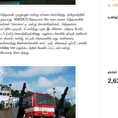
►
20
ந்தமான் முழுவதும் சரக்கு சப்ளை செய்கிறது. தமிழகத்தில்
உடன்பிறப
முடியாது. ANIIDCO நேரடியாக சில கடைகளை அந்தமானில்
ளவர்கள் ‘சொசைட்டி’ என்று சொல்கிறார்கள். அத்தகைய
ட்டுமே முடியும். உட்கார்ந்து பருக இடமில்லை. மற்றபடி போர்ட்
ூடம் (பார்) அமைந்திருக்கிறது. மதுக்கூடங்களில் நம்மூர் தனியார்
றன. ஸ்மால், லார்ஜ், கட்டிங் அளவுகளில் மது, கண்ணாடி
நான்கைந்து கிண்ணங்களில் சைட் டிஷ். விலையும் ஒப்பீட்டளவில்
oliday Inn மதுக்கூடத்தில் வேண்டப்பட்டவர் என்று
ல மரியாதை கிடைத்தது.
நம்பர்ஸ்
2,6