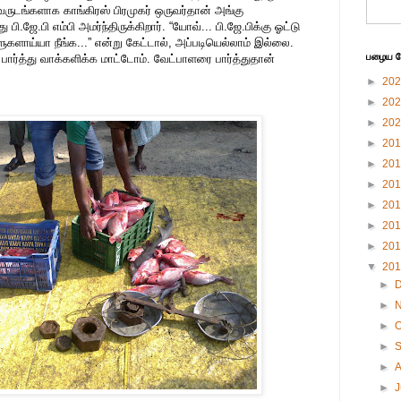
ட வருடங்களாக காங்கிரஸ் பிரமுகர் ஒருவர்தான் அங்கு
 பி.ஜே.பி எம்பி அமர்ந்திருக்கிறார். “யோவ்... பி.ஜே.பிக்கு ஓட்டு
ாய்யா நீங்க...” என்று கேட்டால், அப்படியெல்லாம் இல்லை.
பழைய பே
 பார்த்து வாக்களிக்க மாட்டோம். வேட்பாளரை பார்த்துதான்
►
20
►
20
►
20
►
20
►
20
►
20
►
20
►
20
►
20
▼
20
►
►
►
O
►
►
►
J