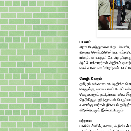
பயணம்
அரசு பேருந்துகளை தேட வேண்டியி
நிறைய தென்படுகின்றன. எந்தவொரு
ரங்கத், மாயபந்தர் போன்ற தீவுக
ஆட்டோக்காரர்கள் அதிகம் ஏமாற
செவ்வனே செய்கிறார்கள். பெட்ர
மொழி & மதம்
தமிழும் வங்காளமும் ஆதிக்க மொ
தெலுங்கு, மலையாளம் பேசும் மக்
பெரும்பாலும் தமிழர்களாகவே இர
தெரிகிறது. ஹிந்துக்கள் பெரும்
வணங்குபவர்கள் நிச்சயம் தமிழர்
கிறிஸ்தவமும் இஸ்லாமியமும்.
மற்றவை
பாலிடெக்னிக், கலை, அறிவியல் கல