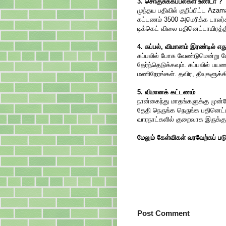
3. சொகுசுக்கப்பல்கள் உண்டா ?
முந்தய பதிவில் குறிப்பிட்ட Az
கட்டணம் 3500 அமெரிக்க டாலர்கள
டிக்கெட் விலை பதினெட்டாயிரத்தி
4. கப்பல், விமானம் இரண்டில் எது
கப்பலில் போக வேண்டுமென்று ப
தேர்ந்தெடுக்கவும். கப்பலில் ப
மணிநேரங்கள். தவிர, தீவுகளுக்
5. விமானக் கட்டணம்
நான்கைந்து மாதங்களுக்கு முன்ப
தேதி நெருங்க நெருங்க பதினெட்
வாரநாட்களில் குறைவாக இருக்கும
மேலும் கேள்விகள் வரவேற்கப் பட
Post Comment