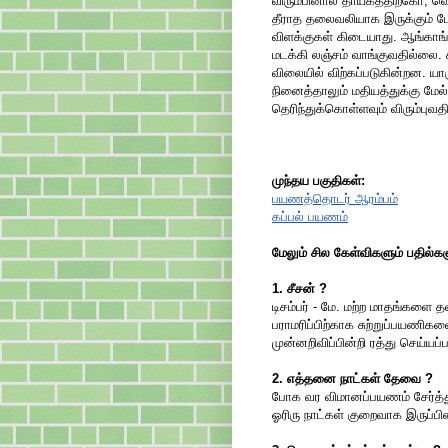
விரும்பினால் தாயகத்திற்கோ, வ
தீராத தலைவலியாக இருக்கும் போ
விளக்குகள் கிடையாது. ஆங்காங்கே
மடக்கி லஞ்சம் வாங்குவதில்லை.
விலையில் விற்கப்படுகின்றன. யார
நினைத்தாலும் மதியத்துக்கு மே
தெரிந்துக்கொள்ளவும் விரும்புவத
முந்தய பகுதிகள்:
பயணத்தொடர் ஆரம்பம்
கப்பல் பயணம்
மேலும் சில கேள்விகளும் பதில்கள
1. சீசன் ?
டிசம்பர் - மே. மற்ற மாதங்களை த
பராமரிப்பிற்காக சுற்றுப்பயணிக
முன்னறிவிப்பின்றி ரத்து செய்யப
2. எத்தனை நாட்கள் தேவை ?
போக வர விமானப்பயணம் சேர்த்து 
ஓரிரு நாட்கள் குறைவாக இருப்பின்