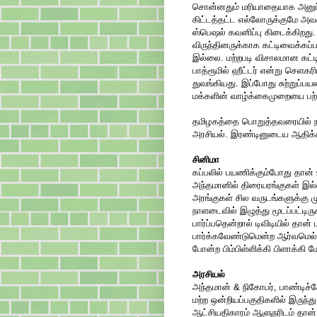
சொன்னதும் மரியாதையாக அனுப்பிவ
கிட்டத்தட்ட எல்லோருக்குமே அ
ஸ்பெஷல் கவனிப்பு கிடைக்கிறத
விருந்தினருக்காக கட்டிவைக்க
இல்லை. மற்றபடி விசாலமான கட்ட
பாத்ரூமில் ஹீட்டர் என்று செள
துவங்கியது. இப்போது சுற்றுப்பய
மக்களின் வாழ்க்கைமுறையை பற்ற
தமிழகத்தை பொறுத்தவரையில் நம்
அரசியல். இரண்டினுடைய ஆதிக்க
சினிமா
கப்பலில் பயணிக்கும்போது தான் 
அந்தமானில் திரையரங்குகள் இல்
அரங்குகள் சில வருடங்களுக்கு ம
நாளடைவில் இழுத்து மூடப்பட்டி
பார்ப்பதென்றால் டிவிடியில் தான்
பார்க்கவேண்டுமென்ற ஆர்வமெல்லா
போன்ற பிம்பிள்ளிக்கி பிளாக்க
அரசியல்
அந்தமான் & நிகோபர், பாண்டிச்
மற்ற ஒன்றியப்பகுதிகளில் இருந்
ஆட்சியதிகாரம் ஆளுநரிடம் தான்