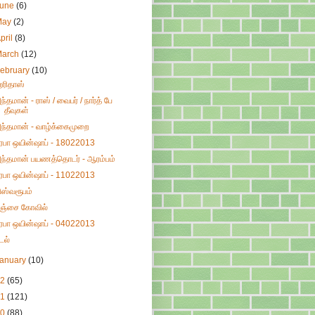
June
(6)
May
(2)
pril
(8)
March
(12)
ebruary
(10)
ரிதாஸ்
ந்தமான் - ராஸ் / வைபர் / நார்த் பே
தீவுகள்
ந்தமான் - வாழ்க்கைமுறை
ிரபா ஒயின்ஷாப் - 18022013
ந்தமான் பயணத்தொடர் - ஆரம்பம்
ிரபா ஒயின்ஷாப் - 11022013
ிஸ்வரூபம்
ஞ்சை கோவில்
ிரபா ஒயின்ஷாப் - 04022013
டல்
January
(10)
12
(65)
11
(121)
10
(88)