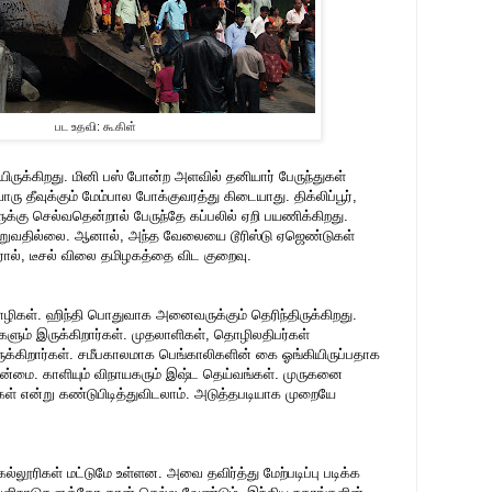
பட உதவி: கூகிள்
ருக்கிறது. மினி பஸ் போன்ற அளவில் தனியார் பேருந்துகள்
 தீவுக்கும் மேம்பால போக்குவரத்து கிடையாது. திக்லிப்பூர்,
ளுக்கு செல்வதென்றால் பேருந்தே கப்பலில் ஏறி பயணிக்கிறது.
்றுவதில்லை. ஆனால், அந்த வேலையை டூரிஸ்டு ஏஜெண்டுகள்
ோல், டீசல் விலை தமிழகத்தை விட குறைவு.
ழிகள். ஹிந்தி பொதுவாக அனைவருக்கும் தெரிந்திருக்கிறது.
களும் இருக்கிறார்கள். முதலாளிகள், தொழிலதிபர்கள்
ுக்கிறார்கள். சமீபகாலமாக பெங்காலிகளின் கை ஓங்கியிருப்பதாக
பான்மை. காளியும் விநாயகரும் இஷ்ட தெய்வங்கள். முருகனை
கள் என்று கண்டுபிடித்துவிடலாம். அடுத்தபடியாக முறையே
்லூரிகள் மட்டுமே உள்ளன. அவை தவிர்த்து மேற்படிப்பு படிக்க