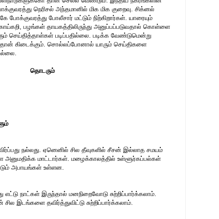
ெளிநாடுகளுக்கோ தான் செல்ல வேண்டும். இந்திய நகரங்களின்
க்குவரத்து நெரிசல் அந்தமானில் மிக மிக குறைவு. சிக்னல்
 போக்குவரத்து போலீசார் மட்டும் நிற்கிறார்கள். யாரையும்
 காய்கறி, பழங்கள் தாயகத்திலிருந்து அனுப்பப்படுவதால் கொள்ளை
ும் செய்தித்தாள்கள் படிப்பதில்லை. படிக்க வேண்டுமென்று
ல்தான் கிடைக்கும். சொல்லப்போனால் யாரும் செய்திகளை
ில்லை.
தொடரும்
ும்
விர்ப்பது நல்லது. ஏனெனில் சில தீவுகளில் சீசன் இல்லாத சமயம்
ளை அனுமதிக்க மாட்டார்கள். மழைக்காலத்தில் உள்ளூர்கப்பல்கள்
்படும் அபாயங்கள் உள்ளன.
எட்டு நாட்கள் இருந்தால் மனநிறைவோடு சுற்றிப்பார்க்கலாம்.
 சில இடங்களை தவிர்த்துவிட்டு சுற்றிப்பார்க்கலாம்.