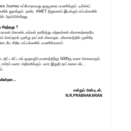
amara Journey எப்போதாவது ஒருமுறை பயணிக்கும். டிக்கெட்
ில் துவங்கும். தவிர, AMET நிறுவனம் இயக்கும் கப்பல்களில்
ல் ஆரம்பிக்கிறது.
 சிறந்தது ?
ேராவல் கொண்டவர்கள் தவிர்த்து மற்றவர்கள் விமானத்தையே
யணம் செய்தால் மூன்று நாட்கள் ஸ்வாஹா, விமானத்தில் மூன்றே
கிடையே சிறிய கப்பல்களில் பயணிக்கலாம்.
ே திட்டமிட்டால் ஒருவழிப்பயணத்திற்கு 5000ரூ வரை செலவாகும்.
டாயிரம் வரை அதிகரிக்கும். வார இறுதி நாட்களை விட,
்.
ுகின்றன...
என்றும் அன்புடன்,
N.R.PRABHAKARAN