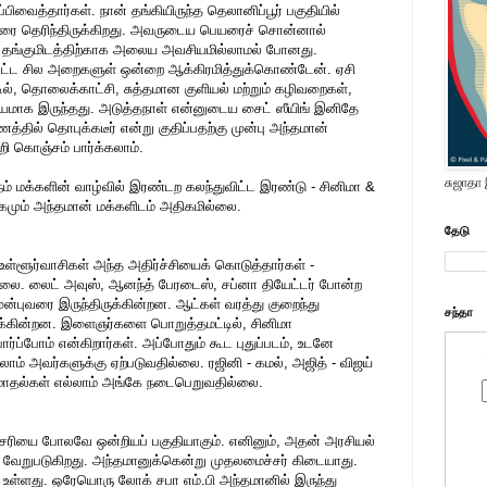
ைத்தார்கள். நான் தங்கியிருந்த தெலானிப்பூர் பகுதியில்
வரை தெரிந்திருக்கிறது. அவருடைய பெயரைச் சொன்னால்
ு. தங்குமிடத்திற்காக அலைய அவசியமில்லாமல் போனது.
ப்பட்ட சில அறைகளுள் ஒன்றை ஆக்கிரமித்துக்கொண்டேன். ஏசி
ில், தொலைக்காட்சி, சுத்தமான குளியல் மற்றும் கழிவறைகள்,
கரியமாக இருந்தது. அடுத்தநாள் என்னுடைய சைட் ஸீயிங் இனிதே
ணத்தில் தொபுக்கடீர் என்று குதிப்பதற்கு முன்பு அந்தமான்
ி கொஞ்சம் பார்க்கலாம்.
சுஜாதா
 மக்களின் வாழ்வில் இரண்டற கலந்துவிட்ட இரண்டு - சினிமா &
மும் அந்தமான் மக்களிடம் அதிகமில்லை.
தேடு
உள்ளூர்வாசிகள் அந்த அதிர்ச்சியைக் கொடுத்தார்கள் -
லை. லைட் அவுஸ், ஆனந்த் பேரடைஸ், சப்னா தியேட்டர் போன்ற
ுன்புவரை இருந்திருக்கின்றன. ஆட்கள் வரத்து குறைந்து
சந்தா
ருக்கின்றன. இளைஞர்களை பொறுத்தமட்டில், சினிமா
 பார்ப்போம் என்கிறார்கள். அப்போதும் கூட புதுப்படம், உடனே
ம் அவர்களுக்கு ஏற்படுவதில்லை. ரஜினி - கமல், அஜித் - விஜய்
ி மோதல்கள் எல்லாம் அங்கே நடைபெறுவதில்லை.
சேரியை போலவே ஒன்றியப் பகுதியாகும். எனினும், அதன் அரசியல்
து வேறுபடுகிறது. அந்தமானுக்கென்று முதலமைச்சர் கிடையாது.
 உள்ளது. ஒரேயொரு லோக் சபா எம்.பி அந்தமானில் இருந்து