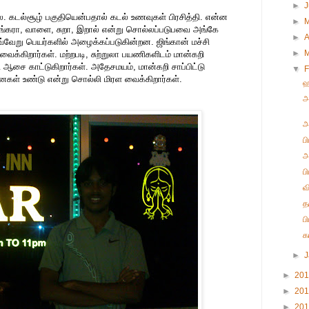
►
 கடல்சூழ் பகுதியென்பதால் கடல் உணவுகள் பிரசித்தி. என்ன
►
சங்கரா, வாளை, சுறா, இறால் என்று சொல்லப்படுபவை அங்கே
►
A
வேறு பெயர்களில் அழைக்கப்படுகின்றன. ஜிங்கான் மச்சி
►
க்கிறார்கள். மற்றபடி, சுற்றுலா பயணிகளிடம் மான்கறி
 ஆசை காட்டுகிறார்கள். அதேசமயம், மான்கறி சாப்பிட்டு
▼
F
ள் உண்டு என்று சொல்லி மிரள வைக்கிறார்கள்.
ஹ
அ
அ
ப
அ
ப
வ
த
ப
க
►
►
20
►
20
►
20