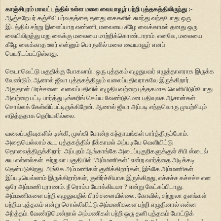
காஞ்சிபுரம் மாவட்டத்தில் உள்ள மலை வையாவூர் பற்றி புத்தகத்திலிருந்து :-
ஆஞ்சநேயர் சஞ்சீவி பர்வதத்தை தனது கைகளில் சுமந்து வந்தபோது ஒரு
இடத்தில் சற்று இளைப்பாற எண்ணி, மலையை கீழே வைக்காமல் தனது ஒரு
கையிலிருந்து மறு கைக்கு மலையை மாற்றிக்கொண்டாராம். எனவே, மலையை
கீழே வைக்காத ஊர் என்னும் பொருளில் மலை வையாவூர் எனப்
பெயரிடப்பட்டுள்ளது.
கெடாவெட்டு பகுதிக்கு போகலாம்.
ஒரு புத்தகம் எழுதுபவர் எழுத்தாளராக இருக்க
வேண்டும். ஆனால் ஜீவா புத்தகத்திலும் வலைப்பதிவராகவே இருக்கிறார்.
அதுதான் பிரச்சனை. வலைப்பதிவில் எழுதியவற்றை புத்தகமாக வெளியிடும்போது
அவற்றை பட்டி பார்த்து டிங்கரிங் செய்ய வேண்டுமென பதிவுலக ஆசான்கள்
சொல்லக் கேள்விப்பட்டிருக்கிறேன். ஆனால் ஜீவா அப்படி எந்தவொரு முயற்சியும்
எடுத்ததாக தெரியவில்லை.
வலைப்பதிவுகளில் டிஸ்கி, முஸ்கி போன்ற கந்தாயங்கள் பார்த்திருப்போம்.
அதையெல்லாம் கூட புத்தகத்தில் நீக்காமல் அப்படியே வெளியிட்டு
தொலைத்திருக்கிறார். அப்புறம் ஆங்காங்கே அடைப்புகுறிகளுக்குள் சிபி ஸ்டைல்
சுய எள்ளல்கள். சுற்றுலா பகுதியில் ‘அம்மணிகள்’ என்ற வார்த்தை அடிக்கடி
தென்படுகிறது. அங்கே அம்மணிகள் குளிக்கிறார்கள், இங்கே அம்மணிகள்
இப்படியெல்லாம் இருக்கிறார்கள், குளிர்ச்சியாக இருக்கிறது, எச்சச்ச கச்சச்ச என
ஒரே அம்மணி புராணம். நீ ரொம்ப யோக்கியமா ? என்று கேட்கப்பிடாது.
அம்மணிகளை பற்றி எழுதுவதில் பிரச்சனையில்லை. கோவில், சுற்றுலா தளங்கள்
பற்றிய புத்தகம் என்று சொல்லிவிட்டு அம்மணிகளை பற்றி எழுதினால் என்ன
அர்த்தம். வேண்டுமென்றால் அம்மணிகள் பற்றி ஒரு தனி புத்தகம் போட்டுக்