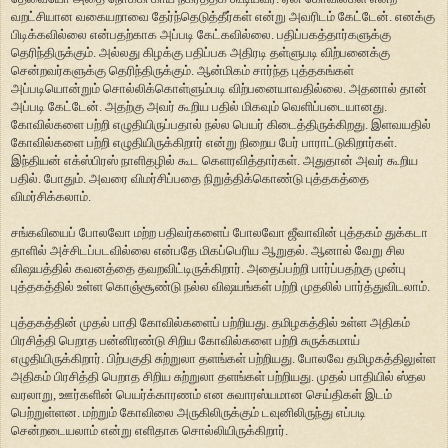
வறட்சியான வகையறாவை தேர்ந்தெடுத்தீர்கள் என்று அவரிடம் கேட்டேன். எனக்கு
பிடிக்கவில்லை என்பதற்காக அப்படி கேட்கவில்லை. பதிப்பகத்தார்களுக்கு
தெரிந்திருக்கும். அல்லது கிழக்கு பதிப்பக அதிரடி தள்ளுபடி விற்பனைக்கு
சென்றவர்களுக்கு தெரிந்திருக்கும். ஆன்மிகம் சார்ந்த புத்தகங்கள்
அப்படியொன்றும் சொல்லிக்கொள்ளும்படி விற்பனையாவதில்லை. அதனால் தான்
அப்படி கேட்டேன். அதற்கு அவர் கூறிய பதில் மிகவும் வெளிப்படையானது.
கோவில்களை பற்றி எழுதியிருப்பதால் நல்ல பெயர் கிடைத்திருக்கிறது. இளவயதில்
கோவில்களை பற்றி எழுதியிருக்கிறார் என்று நிறைய பேர் பாராட்டுகிறார்கள்.
இந்தியன் எக்ஸ்பிரஸ் நாளிதழில் கூட கெளரவித்தார்கள். அதுதான் அவர் கூறிய
பதில். போதும். அவரை விமர்சிப்பதை நிறுத்திக்கொண்டு புத்தகத்தை
விமர்சிக்கலாம்.
சங்கவியைப் போலவோ மற்ற பதிவர்களைப் போலவோ ஜீவாவின் புத்தகம் துக்கடா
தாளில் அச்சிடப்படவில்லை என்பதே மிகப்பெரிய ஆறுதல். ஆனால் வேறு சில
விஷயத்தில் கவனத்தை தவறவிட்டிருக்கிறார். அதைப்பற்றி பார்ப்பதற்கு முன்பு
புத்தகத்தில் உள்ள கொஞ்சூண்டு நல்ல விஷயங்கள் பற்றி முதலில் பார்த்துவிடலாம்.
புத்தகத்தின் முதல் பாதி கோவில்களைப் பற்றியது. தமிழகத்தில் உள்ள அதிகம்
பிரசித்தி பெறாத பன்னிரண்டு சிறிய கோவில்களை பற்றி சுருக்கமாய்
எழுதியிருக்கிறார். பிற்பகுதி சுற்றுலா தளங்கள் பற்றியது. போலவே தமிழகத்திலுள்ள
அதிகம் பிரசித்தி பெறாத சிறிய சுற்றுலா தளங்கள் பற்றியது. முதல் பாதியில் ஸ்தல
வரலாறு, ஊர்களின் பெயர்க்காரணம் என சுவாரஸ்யமான செய்திகள் இடம்
பெற்றுள்ளன. மற்றும் கோவிலை அருகிலிருக்கும் டவுனிலிருந்து எப்படி
சென்றடையலாம் என்று எளிதாக சொல்லியிருக்கிறார்.