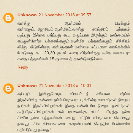
Unknown
21 November 2013 at 09:57
எனக்கு ஆன்மீகம் பிடிக்கும்
என்றாலும்...ஜோசியம்,ஆன்மீகம்,வாஸ்து சாஸ்திரம் புத்தகம்
படிப்பது இல்லை பார்ப்பது கூட அலுப்பாக இருக்கும் உண்மையில்
சுயமுன்னேற்ற புத்தகங்களும்,ஆன்மீக புத்தகங்களும் சீக்கிரம்
விற்று விடுகின்றது என்பதுதான் உண்மை மட்டமான காகிதத்தில்
போடுவது கூட 20,30 ரூபாய் வரை விற்கின்றது அதே வகையறா
கதை புத்தகங்கள் 15 ரூபாயைத் தாண்டுவதில்லை....
Reply
Unknown
21 November 2013 at 10:01
அப்புறம் இன்னுமொரு விசயம்...நீ சரியான பார்ம்ல
இருக்கின்ற..உன்னை நம்பி ரெகுலரா படிக்கின்ற வாசகர்கள் நிறைய
நபர்கள் இருக்கின்றார்கள் இதை என்னிடமே நிறைய நண்பர்கள்
கூறியிருக்கின்றார்கள் உன் ரசனைக்கு உட்பட்ட பிடித்த நல்ல
சினிமா,நல்ல புத்தகங்கள் என்று மட்டும் விமர்சனம் செய்வது
நல்லது. சில விசயங்களை கவுண்டமணி செந்தில் பேன்ஸ்சில்
பதிவிடுவது நல்லது!