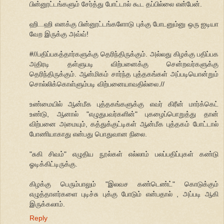
பின்னூட்டங்களும் சேர்த்து போட்டால் கூட தப்பில்லை என்பேன்.
ஹி...ஹி எனக்கு பின்னூட்டங்களோடு புக்கு போடனும்னு ஒரு ஐடியா
வேற இருக்கு அவ்வ்!
#//பதிப்பகத்தார்களுக்கு தெரிந்திருக்கும். அல்லது கிழக்கு பதிப்பக
அதிரடி தள்ளுபடி விற்பனைக்கு சென்றவர்களுக்கு
தெரிந்திருக்கும். ஆன்மிகம் சார்ந்த புத்தகங்கள் அப்படியொன்றும்
சொல்லிக்கொள்ளும்படி விற்பனையாவதில்லை.//
உண்மையில் ஆன்மீக புத்தகங்களுக்கு எவர் கிரீன் மார்க்கெட்
உண்டு, ஆனால் "எழுதுபவர்களின்" புகழைப்பொறுத்து தான்
விற்பனை அமையும், கத்துக்குட்டிகள் ஆன்மீக புத்தகம் போட்டால்
போணியாகாது என்பது பொதுவான நிலை.
"சுகி சிவம்" எழுதிய நூல்கள் எல்லாம் பலப்பதிப்புகள் கண்டு
ஓடிக்கிட்டிருக்கு.
கிழக்கு பெரும்பாலும் "இலவச கண்டெண்ட்" கொடுக்கும்
எழுத்தாளர்களை புடிச்சு புக்கு போடும் என்பதால் , அப்படி ஆகி
இருக்கலாம்.
Reply