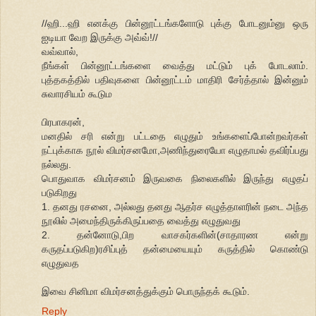
//ஹி...ஹி எனக்கு பின்னூட்டங்களோடு புக்கு போடனும்னு ஒரு
ஐடியா வேற இருக்கு அவ்வ்!//
வவ்வால்,
நீங்கள் பின்னூட்டங்களை வைத்து மட்டும் புக் போடலாம்.
புத்தகத்தில் பதிவுகளை பின்னூட்டம் மாதிரி சேர்த்தால் இன்னும்
சுவாரசியம் கூடும
பிரபாகரன்,
மனதில் சரி என்று பட்டதை எழுதும் உங்களைப்போன்றவர்கள்
நட்புக்காக நூல் விமர்சனமோ,அணிந்துரையோ எழுதாமல் தவிர்ப்பது
நல்லது.
பொதுவாக விமர்சனம் இருவகை நிலைகளில் இருந்து எழுதப்
படுகிறது
1. தனது ரசனை, அல்லது தனது ஆதர்ச எழுத்தாளரின் நடை அந்த
நூலில் அமைந்திருக்கிருப்பதை வைத்து எழுதுவது
2. தன்னோடு,பிற வாசகர்களின்(சாதாரண என்று
கருதப்படுகிற)ரசிப்புத் தன்மையையும் கருத்தில் கொண்டு
எழுதுவத
இவை சினிமா விமர்சனத்துக்கும் பொருந்தக் கூடும்.
Reply