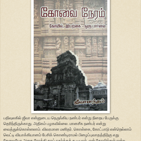
பதிவுலகில் ஜீவா என்னுடைய நெருங்கிய நண்பர் என்று நிறைய பேருக்கு
தெரிந்திருக்காது. அதிகம் பழகவில்லை. மானசீக நண்பர் என்று
வைத்துக்கொள்ளலாம். விவரமான மனிதர். கொள்கை, கோட்பாடு என்றெல்லாம்
வெட்டி வியாக்கியானம் பேசிக் கொண்டிராமல் பிழைப்புவாதத்திற்கு எது
தேவையோ அதை நோக்கி காய் நகர்த்தக் கூடியவர். ஏன் கோவில்கள் என்ற