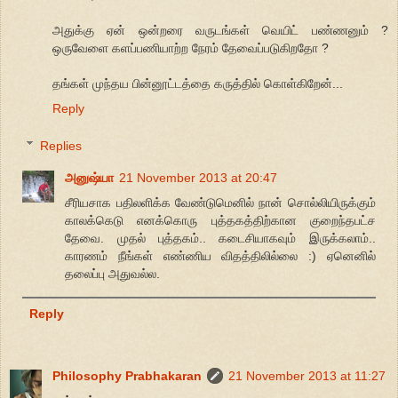
அதுக்கு ஏன் ஒன்றரை வருடங்கள் வெயிட் பண்ணனும் ?
ஒருவேளை களப்பணியாற்ற நேரம் தேவைப்படுகிறதோ ?
தங்கள் முந்தய பின்னூட்டத்தை கருத்தில் கொள்கிறேன்...
Reply
Replies
அனுஷ்யா
21 November 2013 at 20:47
சீரியசாக பதிலளிக்க வேண்டுமெனில் நான் சொல்லியிருக்கும்
காலக்கெடு எனக்கொரு புத்தகத்திற்கான குறைந்தபட்ச
தேவை. முதல் புத்தகம்.. கடைசியாகவும் இருக்கலாம்..
காரணம் நீங்கள் எண்ணிய விதத்திலில்லை :) ஏனெனில்
தலைப்பு அதுவல்ல.
Reply
Philosophy Prabhakaran
21 November 2013 at 11:27