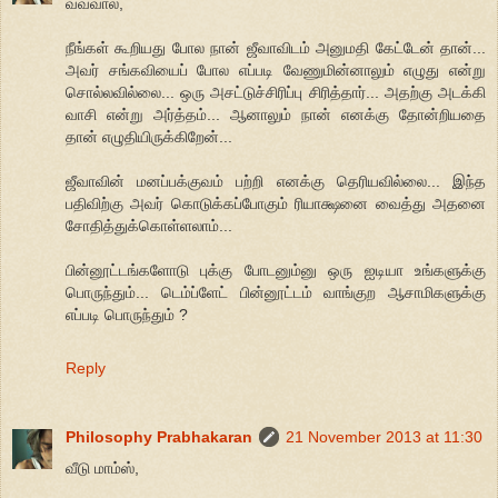
வவ்வால்,
நீங்கள் கூறியது போல நான் ஜீவாவிடம் அனுமதி கேட்டேன் தான்...
அவர் சங்கவியைப் போல எப்படி வேணுமின்னாலும் எழுது என்று
சொல்லவில்லை... ஒரு அசட்டுச்சிரிப்பு சிரித்தார்... அதற்கு அடக்கி
வாசி என்று அர்த்தம்... ஆனாலும் நான் எனக்கு தோன்றியதை
தான் எழுதியிருக்கிறேன்...
ஜீவாவின் மனப்பக்குவம் பற்றி எனக்கு தெரியவில்லை... இந்த
பதிவிற்கு அவர் கொடுக்கப்போகும் ரியாக்ஷனை வைத்து அதனை
சோதித்துக்கொள்ளலாம்...
பின்னூட்டங்களோடு புக்கு போடனும்னு ஒரு ஐடியா உங்களுக்கு
பொருந்தும்... டெம்ப்ளேட் பின்னூட்டம் வாங்குற ஆசாமிகளுக்கு
எப்படி பொருந்தும் ?
Reply
Philosophy Prabhakaran
21 November 2013 at 11:30
வீடு மாம்ஸ்,