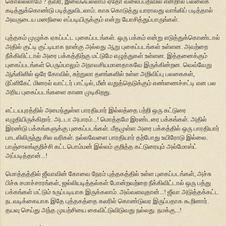
கொல்லலாமே ? தவிர, இவையெல்லாம் ஏதோ வலைப்பதிவில் என்றால் பல்லைக்
கடித்துக்கொண்டு படித்துவிடலாம். காசு கொடுத்து யாராவது வாங்கிப் படித்தால்
அவருடைய மனநிலை எப்படியிருக்கும் என்று யோசித்துப்பாருங்கள்.
புத்தகம் முழுக்க ஏகப்பட்ட புகைப்படங்கள். ஒரு பக்கம் என்று எடுத்துக்கொண்டால்
அதில் குட்டி குட்டியாக நான்கு அல்லது ஆறு புகைப்படங்கள் உள்ளன. அவற்றை
நீக்கிவிட்டால் அரை பக்கத்திற்கு மட்டுமே எழுத்துகள் உள்ளன. இத்தனைக்கும்
புகைப்படங்கள் பெரும்பாலும் அநாவசியமானதாகவே இருக்கின்றன. வெவ்வேறு
ஆங்கிளில் ஒரே கோவில், சுற்றுலா தளங்களில் உள்ள அறிவிப்பு பலகைகள்,
டூப்ளிகேட் மினரல் வாட்டர் பாட்டில், மீன் வறுத்தெடுக்கும் எண்ணைச்சட்டி என பல
அரிய புகைப்படங்களை காண முடிகிறது.
எட்டயபுரத்தில் அமைந்துள்ள பாரதியார் இல்லத்தை பற்றி ஒரு கட்டுரை
எழுதியிருக்கிறார். அடடா அபாரம்...! மொத்தமே இரண்டரை பக்கங்கள். அதில்
இரண்டு பக்கங்களுக்கு புகைப்படங்கள். மீதமுள்ள அரை பக்கத்தில் ஒரு பாரதியார்
பாடலிலிருந்து சில வரிகள். நல்லவேளை பாரதியார் தற்போது உயிரோடு இல்லை.
பாஞ்சாலங்குறிச்சி கட்டபொம்மன் இல்லம் குறித்த கட்டுரையும் அல்மோஸ்ட்
அப்படித்தான்...!
மொத்தத்தில் ஜீவாவின் கோவை நேரம் புத்தகத்தில் உள்ள புகைப்படங்கள், அச்சு
பிச்சு சமாச்சாரங்கள், ஜல்லியடித்தல்கள் போன்றவற்றை நீக்கிவிட்டால் ஒரு பத்து
பக்கங்கள் மட்டும் உருப்படியாக இருக்கலாம். அவ்வளவுதான்...! ஜீவா அடுத்தக்கட்ட
நடவடிக்கையாக இதே புத்தகத்தை கலரில் கொண்டுவர இருப்பதாக கூறினார்.
தயவு செய்து அந்த முயற்சியை கைவிட்டுவிடுவது நல்லது. நமக்கு...!