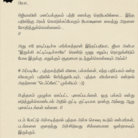
பிரபா,
//ஜீவாவின் மனப்பக்குவம் பற்றி எனக்கு தெரியவில்லை... இந்த
பதிவிற்கு அவர் கொடுக்கப்போகும் ரியாக்ஷனை வைத்து அதனை
சோதித்துக்கொள்ளலாம்...
//
அது சரி நாடிப்புடிச்சு பார்க்கத்தான் இந்தப்பதிவா, ஜீவா அன்பா
"இறுக்கி கட்டிப்புடிச்சாலே" ரெண்டு மூனு எலும்பு நொறுங்கிடும்
போல இருக்கு ,எதுக்கும் சூதனமா நடந்துக்கொள்லவும் அவ்வ்!
# அப்படியே , புத்தகத்தின் விலை, பக்கங்கள், எந்த பதிப்பகம் என்ற
விவரமும் பதிவில் சேர்த்துவிடவும், புத்தக விமர்சனம் என்றால்
அதற்கான "டெம்ப்ளேட்" முக்கியம் :-))
//புத்தகம் முழுக்க ஏகப்பட்ட புகைப்படங்கள். ஒரு பக்கம் என்று
எடுத்துக்கொண்டால் அதில் குட்டி குட்டியாக நான்கு அல்லது ஆறு
புகைப்படங்கள் உள்ளன. //
படம் போட்டு அச்சடித்தால் புத்தக அச்சு செலவு கூடும் என்பார்கள்,
படங்களை குறைத்து அச்சிடுவது சிக்கனமான ஒன்றாகவும்
இருக்கும்.