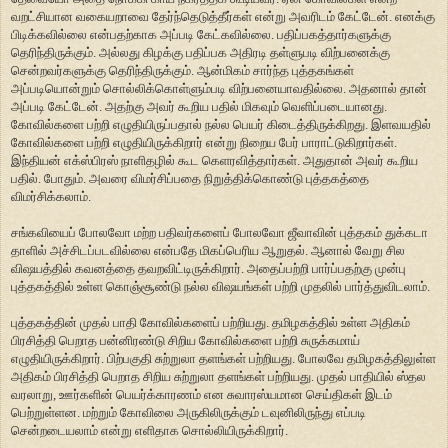
வறட்சியான வகையறாவை தேர்ந்தெடுத்தீர்கள் என்று அவரிடம் கேட்டேன். எனக்கு
பிடிக்கவில்லை என்பதற்காக அப்படி கேட்கவில்லை. பதிப்பகத்தார்களுக்கு
தெரிந்திருக்கும். அல்லது கிழக்கு பதிப்பக அதிரடி தள்ளுபடி விற்பனைக்கு
சென்றவர்களுக்கு தெரிந்திருக்கும். ஆன்மிகம் சார்ந்த புத்தகங்கள்
அப்படியொன்றும் சொல்லிக்கொள்ளும்படி விற்பனையாவதில்லை. அதனால் தான்
அப்படி கேட்டேன். அதற்கு அவர் கூறிய பதில் மிகவும் வெளிப்படையானது.
கோவில்களை பற்றி எழுதியிருப்பதால் நல்ல பெயர் கிடைத்திருக்கிறது. இளவயதில்
கோவில்களை பற்றி எழுதியிருக்கிறார் என்று நிறைய பேர் பாராட்டுகிறார்கள்.
இந்தியன் எக்ஸ்பிரஸ் நாளிதழில் கூட கெளரவித்தார்கள். அதுதான் அவர் கூறிய
பதில். போதும். அவரை விமர்சிப்பதை நிறுத்திக்கொண்டு புத்தகத்தை
விமர்சிக்கலாம்.
சங்கவியைப் போலவோ மற்ற பதிவர்களைப் போலவோ ஜீவாவின் புத்தகம் துக்கடா
தாளில் அச்சிடப்படவில்லை என்பதே மிகப்பெரிய ஆறுதல். ஆனால் வேறு சில
விஷயத்தில் கவனத்தை தவறவிட்டிருக்கிறார். அதைப்பற்றி பார்ப்பதற்கு முன்பு
புத்தகத்தில் உள்ள கொஞ்சூண்டு நல்ல விஷயங்கள் பற்றி முதலில் பார்த்துவிடலாம்.
புத்தகத்தின் முதல் பாதி கோவில்களைப் பற்றியது. தமிழகத்தில் உள்ள அதிகம்
பிரசித்தி பெறாத பன்னிரண்டு சிறிய கோவில்களை பற்றி சுருக்கமாய்
எழுதியிருக்கிறார். பிற்பகுதி சுற்றுலா தளங்கள் பற்றியது. போலவே தமிழகத்திலுள்ள
அதிகம் பிரசித்தி பெறாத சிறிய சுற்றுலா தளங்கள் பற்றியது. முதல் பாதியில் ஸ்தல
வரலாறு, ஊர்களின் பெயர்க்காரணம் என சுவாரஸ்யமான செய்திகள் இடம்
பெற்றுள்ளன. மற்றும் கோவிலை அருகிலிருக்கும் டவுனிலிருந்து எப்படி
சென்றடையலாம் என்று எளிதாக சொல்லியிருக்கிறார்.