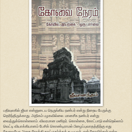
பதிவுலகில் ஜீவா என்னுடைய நெருங்கிய நண்பர் என்று நிறைய பேருக்கு
தெரிந்திருக்காது. அதிகம் பழகவில்லை. மானசீக நண்பர் என்று
வைத்துக்கொள்ளலாம். விவரமான மனிதர். கொள்கை, கோட்பாடு என்றெல்லாம்
வெட்டி வியாக்கியானம் பேசிக் கொண்டிராமல் பிழைப்புவாதத்திற்கு எது
தேவையோ அதை நோக்கி காய் நகர்த்தக் கூடியவர். ஏன் கோவில்கள் என்ற