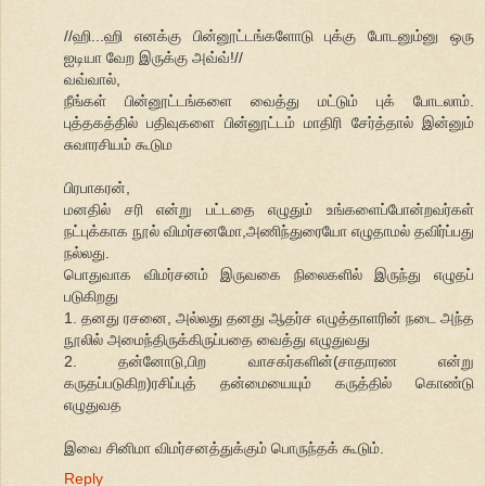
//ஹி...ஹி எனக்கு பின்னூட்டங்களோடு புக்கு போடனும்னு ஒரு
ஐடியா வேற இருக்கு அவ்வ்!//
வவ்வால்,
நீங்கள் பின்னூட்டங்களை வைத்து மட்டும் புக் போடலாம்.
புத்தகத்தில் பதிவுகளை பின்னூட்டம் மாதிரி சேர்த்தால் இன்னும்
சுவாரசியம் கூடும
பிரபாகரன்,
மனதில் சரி என்று பட்டதை எழுதும் உங்களைப்போன்றவர்கள்
நட்புக்காக நூல் விமர்சனமோ,அணிந்துரையோ எழுதாமல் தவிர்ப்பது
நல்லது.
பொதுவாக விமர்சனம் இருவகை நிலைகளில் இருந்து எழுதப்
படுகிறது
1. தனது ரசனை, அல்லது தனது ஆதர்ச எழுத்தாளரின் நடை அந்த
நூலில் அமைந்திருக்கிருப்பதை வைத்து எழுதுவது
2. தன்னோடு,பிற வாசகர்களின்(சாதாரண என்று
கருதப்படுகிற)ரசிப்புத் தன்மையையும் கருத்தில் கொண்டு
எழுதுவத
இவை சினிமா விமர்சனத்துக்கும் பொருந்தக் கூடும்.
Reply