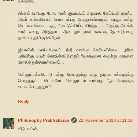
வவ்வால்,
நீங்கள் கூறியது போல நான் ஜீவாவிடம் அனுமதி கேட்டேன் தான்...
அவர் சங்கவியைப் போல எப்படி வேணுமின்னாலும் எழுது என்று
சொல்லவில்லை... ஒரு அசட்டுச்சிரிப்பு சிரித்தார்... அதற்கு அடக்கி
வாசி என்று அர்த்தம்... ஆனாலும் நான் எனக்கு தோன்றியதை
தான் எழுதியிருக்கிறேன்...
ஜீவாவின் மனப்பக்குவம் பற்றி எனக்கு தெரியவில்லை... இந்த
பதிவிற்கு அவர் கொடுக்கப்போகும் ரியாக்ஷனை வைத்து அதனை
சோதித்துக்கொள்ளலாம்...
பின்னூட்டங்களோடு புக்கு போடனும்னு ஒரு ஐடியா உங்களுக்கு
பொருந்தும்... டெம்ப்ளேட் பின்னூட்டம் வாங்குற ஆசாமிகளுக்கு
எப்படி பொருந்தும் ?
Reply
Philosophy Prabhakaran
21 November 2013 at 11:30
வீடு மாம்ஸ்,