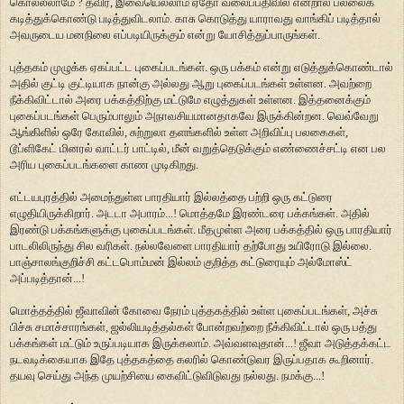
கொல்லலாமே ? தவிர, இவையெல்லாம் ஏதோ வலைப்பதிவில் என்றால் பல்லைக்
கடித்துக்கொண்டு படித்துவிடலாம். காசு கொடுத்து யாராவது வாங்கிப் படித்தால்
அவருடைய மனநிலை எப்படியிருக்கும் என்று யோசித்துப்பாருங்கள்.
புத்தகம் முழுக்க ஏகப்பட்ட புகைப்படங்கள். ஒரு பக்கம் என்று எடுத்துக்கொண்டால்
அதில் குட்டி குட்டியாக நான்கு அல்லது ஆறு புகைப்படங்கள் உள்ளன. அவற்றை
நீக்கிவிட்டால் அரை பக்கத்திற்கு மட்டுமே எழுத்துகள் உள்ளன. இத்தனைக்கும்
புகைப்படங்கள் பெரும்பாலும் அநாவசியமானதாகவே இருக்கின்றன. வெவ்வேறு
ஆங்கிளில் ஒரே கோவில், சுற்றுலா தளங்களில் உள்ள அறிவிப்பு பலகைகள்,
டூப்ளிகேட் மினரல் வாட்டர் பாட்டில், மீன் வறுத்தெடுக்கும் எண்ணைச்சட்டி என பல
அரிய புகைப்படங்களை காண முடிகிறது.
எட்டயபுரத்தில் அமைந்துள்ள பாரதியார் இல்லத்தை பற்றி ஒரு கட்டுரை
எழுதியிருக்கிறார். அடடா அபாரம்...! மொத்தமே இரண்டரை பக்கங்கள். அதில்
இரண்டு பக்கங்களுக்கு புகைப்படங்கள். மீதமுள்ள அரை பக்கத்தில் ஒரு பாரதியார்
பாடலிலிருந்து சில வரிகள். நல்லவேளை பாரதியார் தற்போது உயிரோடு இல்லை.
பாஞ்சாலங்குறிச்சி கட்டபொம்மன் இல்லம் குறித்த கட்டுரையும் அல்மோஸ்ட்
அப்படித்தான்...!
மொத்தத்தில் ஜீவாவின் கோவை நேரம் புத்தகத்தில் உள்ள புகைப்படங்கள், அச்சு
பிச்சு சமாச்சாரங்கள், ஜல்லியடித்தல்கள் போன்றவற்றை நீக்கிவிட்டால் ஒரு பத்து
பக்கங்கள் மட்டும் உருப்படியாக இருக்கலாம். அவ்வளவுதான்...! ஜீவா அடுத்தக்கட்ட
நடவடிக்கையாக இதே புத்தகத்தை கலரில் கொண்டுவர இருப்பதாக கூறினார்.
தயவு செய்து அந்த முயற்சியை கைவிட்டுவிடுவது நல்லது. நமக்கு...!