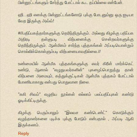
பின்னூட்டங்களும் சேர்த்து போட்டால் கூட தப்பில்லை என்பேன்.
ஹி...ஹி எனக்கு பின்னூட்டங்களோடு புக்கு போடனும்னு ஒரு ஐடியா
வேற இருக்கு அவ்வ்!
#//பதிப்பகத்தார்களுக்கு தெரிந்திருக்கும். அல்லது கிழக்கு பதிப்பக
அதிரடி தள்ளுபடி விற்பனைக்கு சென்றவர்களுக்கு
தெரிந்திருக்கும். ஆன்மிகம் சார்ந்த புத்தகங்கள் அப்படியொன்றும்
சொல்லிக்கொள்ளும்படி விற்பனையாவதில்லை.//
உண்மையில் ஆன்மீக புத்தகங்களுக்கு எவர் கிரீன் மார்க்கெட்
உண்டு, ஆனால் "எழுதுபவர்களின்" புகழைப்பொறுத்து தான்
விற்பனை அமையும், கத்துக்குட்டிகள் ஆன்மீக புத்தகம் போட்டால்
போணியாகாது என்பது பொதுவான நிலை.
"சுகி சிவம்" எழுதிய நூல்கள் எல்லாம் பலப்பதிப்புகள் கண்டு
ஓடிக்கிட்டிருக்கு.
கிழக்கு பெரும்பாலும் "இலவச கண்டெண்ட்" கொடுக்கும்
எழுத்தாளர்களை புடிச்சு புக்கு போடும் என்பதால் , அப்படி ஆகி
இருக்கலாம்.
Reply