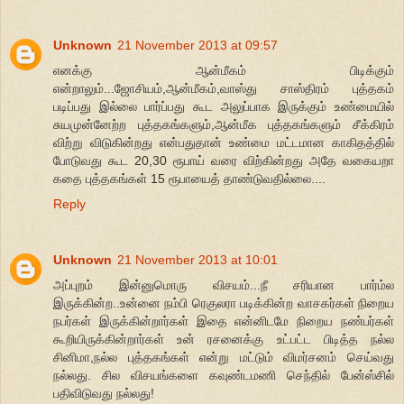
Unknown
21 November 2013 at 09:57
எனக்கு ஆன்மீகம் பிடிக்கும்
என்றாலும்...ஜோசியம்,ஆன்மீகம்,வாஸ்து சாஸ்திரம் புத்தகம்
படிப்பது இல்லை பார்ப்பது கூட அலுப்பாக இருக்கும் உண்மையில்
சுயமுன்னேற்ற புத்தகங்களும்,ஆன்மீக புத்தகங்களும் சீக்கிரம்
விற்று விடுகின்றது என்பதுதான் உண்மை மட்டமான காகிதத்தில்
போடுவது கூட 20,30 ரூபாய் வரை விற்கின்றது அதே வகையறா
கதை புத்தகங்கள் 15 ரூபாயைத் தாண்டுவதில்லை....
Reply
Unknown
21 November 2013 at 10:01
அப்புறம் இன்னுமொரு விசயம்...நீ சரியான பார்ம்ல
இருக்கின்ற..உன்னை நம்பி ரெகுலரா படிக்கின்ற வாசகர்கள் நிறைய
நபர்கள் இருக்கின்றார்கள் இதை என்னிடமே நிறைய நண்பர்கள்
கூறியிருக்கின்றார்கள் உன் ரசனைக்கு உட்பட்ட பிடித்த நல்ல
சினிமா,நல்ல புத்தகங்கள் என்று மட்டும் விமர்சனம் செய்வது
நல்லது. சில விசயங்களை கவுண்டமணி செந்தில் பேன்ஸ்சில்
பதிவிடுவது நல்லது!