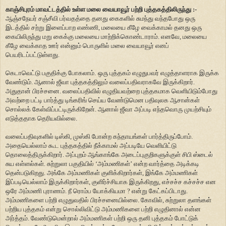
காஞ்சிபுரம் மாவட்டத்தில் உள்ள மலை வையாவூர் பற்றி புத்தகத்திலிருந்து :-
ஆஞ்சநேயர் சஞ்சீவி பர்வதத்தை தனது கைகளில் சுமந்து வந்தபோது ஒரு
இடத்தில் சற்று இளைப்பாற எண்ணி, மலையை கீழே வைக்காமல் தனது ஒரு
கையிலிருந்து மறு கைக்கு மலையை மாற்றிக்கொண்டாராம். எனவே, மலையை
கீழே வைக்காத ஊர் என்னும் பொருளில் மலை வையாவூர் எனப்
பெயரிடப்பட்டுள்ளது.
கெடாவெட்டு பகுதிக்கு போகலாம்.
ஒரு புத்தகம் எழுதுபவர் எழுத்தாளராக இருக்க
வேண்டும். ஆனால் ஜீவா புத்தகத்திலும் வலைப்பதிவராகவே இருக்கிறார்.
அதுதான் பிரச்சனை. வலைப்பதிவில் எழுதியவற்றை புத்தகமாக வெளியிடும்போது
அவற்றை பட்டி பார்த்து டிங்கரிங் செய்ய வேண்டுமென பதிவுலக ஆசான்கள்
சொல்லக் கேள்விப்பட்டிருக்கிறேன். ஆனால் ஜீவா அப்படி எந்தவொரு முயற்சியும்
எடுத்ததாக தெரியவில்லை.
வலைப்பதிவுகளில் டிஸ்கி, முஸ்கி போன்ற கந்தாயங்கள் பார்த்திருப்போம்.
அதையெல்லாம் கூட புத்தகத்தில் நீக்காமல் அப்படியே வெளியிட்டு
தொலைத்திருக்கிறார். அப்புறம் ஆங்காங்கே அடைப்புகுறிகளுக்குள் சிபி ஸ்டைல்
சுய எள்ளல்கள். சுற்றுலா பகுதியில் ‘அம்மணிகள்’ என்ற வார்த்தை அடிக்கடி
தென்படுகிறது. அங்கே அம்மணிகள் குளிக்கிறார்கள், இங்கே அம்மணிகள்
இப்படியெல்லாம் இருக்கிறார்கள், குளிர்ச்சியாக இருக்கிறது, எச்சச்ச கச்சச்ச என
ஒரே அம்மணி புராணம். நீ ரொம்ப யோக்கியமா ? என்று கேட்கப்பிடாது.
அம்மணிகளை பற்றி எழுதுவதில் பிரச்சனையில்லை. கோவில், சுற்றுலா தளங்கள்
பற்றிய புத்தகம் என்று சொல்லிவிட்டு அம்மணிகளை பற்றி எழுதினால் என்ன
அர்த்தம். வேண்டுமென்றால் அம்மணிகள் பற்றி ஒரு தனி புத்தகம் போட்டுக்