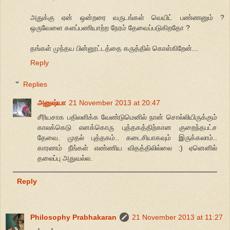
அதுக்கு ஏன் ஒன்றரை வருடங்கள் வெயிட் பண்ணனும் ?
ஒருவேளை களப்பணியாற்ற நேரம் தேவைப்படுகிறதோ ?
தங்கள் முந்தய பின்னூட்டத்தை கருத்தில் கொள்கிறேன்...
Reply
Replies
அனுஷ்யா
21 November 2013 at 20:47
சீரியசாக பதிலளிக்க வேண்டுமெனில் நான் சொல்லியிருக்கும்
காலக்கெடு எனக்கொரு புத்தகத்திற்கான குறைந்தபட்ச
தேவை. முதல் புத்தகம்.. கடைசியாகவும் இருக்கலாம்..
காரணம் நீங்கள் எண்ணிய விதத்திலில்லை :) ஏனெனில்
தலைப்பு அதுவல்ல.
Reply
Philosophy Prabhakaran
21 November 2013 at 11:27