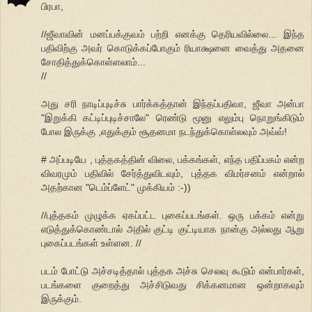
பிரபா,
//ஜீவாவின் மனப்பக்குவம் பற்றி எனக்கு தெரியவில்லை... இந்த
பதிவிற்கு அவர் கொடுக்கப்போகும் ரியாக்ஷனை வைத்து அதனை
சோதித்துக்கொள்ளலாம்...
//
அது சரி நாடிப்புடிச்சு பார்க்கத்தான் இந்தப்பதிவா, ஜீவா அன்பா
"இறுக்கி கட்டிப்புடிச்சாலே" ரெண்டு மூனு எலும்பு நொறுங்கிடும்
போல இருக்கு ,எதுக்கும் சூதனமா நடந்துக்கொள்லவும் அவ்வ்!
# அப்படியே , புத்தகத்தின் விலை, பக்கங்கள், எந்த பதிப்பகம் என்ற
விவரமும் பதிவில் சேர்த்துவிடவும், புத்தக விமர்சனம் என்றால்
அதற்கான "டெம்ப்ளேட்" முக்கியம் :-))
//புத்தகம் முழுக்க ஏகப்பட்ட புகைப்படங்கள். ஒரு பக்கம் என்று
எடுத்துக்கொண்டால் அதில் குட்டி குட்டியாக நான்கு அல்லது ஆறு
புகைப்படங்கள் உள்ளன. //
படம் போட்டு அச்சடித்தால் புத்தக அச்சு செலவு கூடும் என்பார்கள்,
படங்களை குறைத்து அச்சிடுவது சிக்கனமான ஒன்றாகவும்
இருக்கும்.