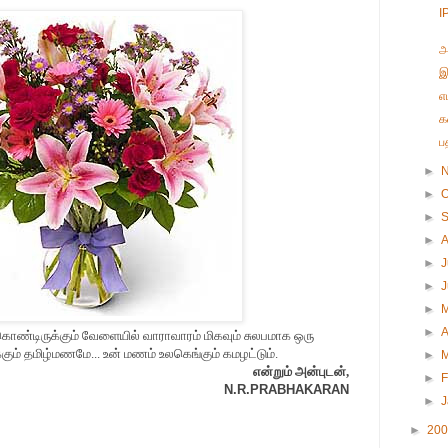
I
அ
இ
எ
க
ப
►
►
O
►
►
►
J
►
►
►
A
்கொண்டிருக்கும் வேளையில் வாராவாரம் மிகவும் சுலபமாக ஒரு
ும் தமிழ்மணமே... உன் மணம் உலகெங்கும் கமழட்டும்.
►
என்றும் அன்புடன்,
►
F
N.R.PRABHAKARAN
►
►
20