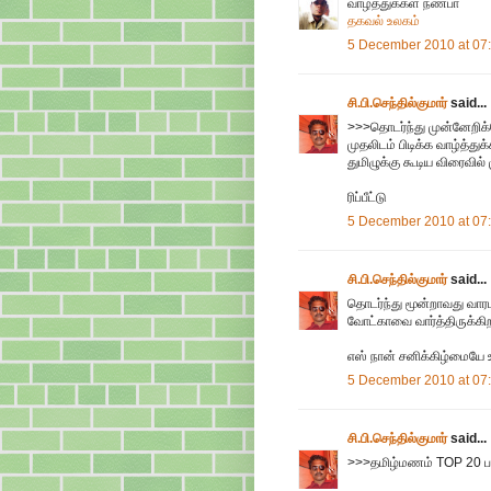
வாழ்த்துக்கள் நண்பா
தகவல் உலகம்
5 December 2010 at 07
சி.பி.செந்தில்குமார்
said...
>>>தொடர்ந்து முன்னேறிக்க
முதலிடம் பிடிக்க வாழ்த்து
துமிழுக்கு கூடிய விரைவில் ம
ரிப்பீட்டு
5 December 2010 at 07
சி.பி.செந்தில்குமார்
said...
தொடர்ந்து மூன்றாவது வாரம
வோட்காவை வார்த்திருக்க
எஸ் நான் சனிக்கிழ்மையே
5 December 2010 at 07
சி.பி.செந்தில்குமார்
said...
>>>தமிழ்மணம் TOP 20 பட்