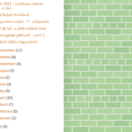
PL 2011 – வச்சிக்கவா உன்னை
மட்டும்...
ம்பேத்கர் vs பெரியார்
து என்ன மாற்றம்...? – தமிழ்மணம்
ம்.ஜி.ஆர். படத்தில் எந்திரன் கதை
னவுதுரத்தி குறிப்புகள் - பாகம் 2
திவர் சந்திப்பு அனுபவங்கள்
November
(17)
ctober
(6)
September
(4)
August
(2)
uly
(2)
June
(3)
May
(5)
pril
(10)
March
(7)
ebruary
(5)
January
(1)
09
(5)