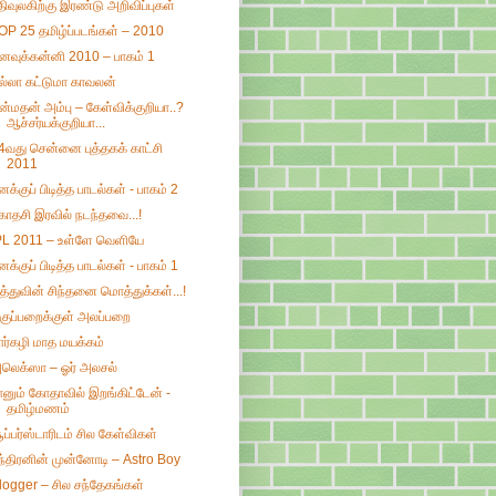
திவுலகிற்கு இரண்டு அறிவிப்புகள்
OP 25 தமிழ்ப்படங்கள் – 2010
னவுக்கன்னி 2010 – பாகம் 1
ல்லா கட்டுமா காவலன்
ன்மதன் அம்பு – கேள்விக்குறியா..?
ஆச்சர்யக்குறியா...
4வது சென்னை புத்தகக் காட்சி
2011
னக்குப் பிடித்த பாடல்கள் - பாகம் 2
காதசி இரவில் நடந்தவை...!
PL 2011 – உள்ளே வெளியே
னக்குப் பிடித்த பாடல்கள் - பாகம் 1
ித்துவின் சிந்தனை மொத்துக்கள்...!
குப்பறைக்குள் அலப்பறை
ார்கழி மாத மயக்கம்
லெக்ஸா – ஓர் அலசல்
ானும் கோதாவில் இறங்கிட்டேன் -
தமிழ்மணம்
ூப்பர்ஸ்டாரிடம் சில கேள்விகள்
ந்திரனின் முன்னோடி – Astro Boy
logger – சில சந்தேகங்கள்