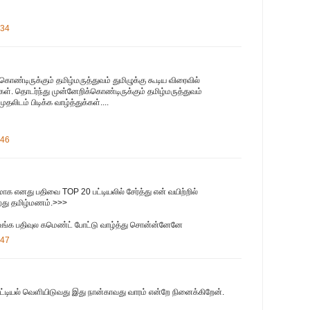
:34
ொண்டிருக்கும் தமிழ்மருத்துவம் துமிழுக்கு கூடிய விரைவில்
க்கள். தொடர்ந்து முன்னேறிக்கொண்டிருக்கும் தமிழ்மருத்துவம்
ுதலிடம் பிடிக்க வாழ்த்துக்கள்....
:46
ாக எனது பதிவை TOP 20 பட்டியலில் சேர்த்து என் வயிற்றில்
ிறது தமிழ்மணம்.>>>
 உங்க பதிவுல கமெண்ட் போட்டு வாழ்த்து சொன்ன்னேனே
:47
டியல் வெளியிடுவது இது நான்காவது வாரம் என்றே நினைக்கிறேன்.