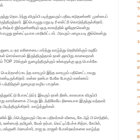
ப
ன்.
T
க
ுந்து தொடர்ந்து விரும்பி படித்துவரும் பதிவு சுடுதண்ணி. முன்பைப்
்திருந்தார். இப்பொழுது மறுபடி ரீ-என்ட்ரி கொடுத்திருக்கிறார்.
க
து சிஷ்யர் ஜில்தண்ணியும் ஒரு காலத்தில் ஓஹோவென்று
ம
ொழுது ஐஸ்கட்டியாக மாறிவிட்டார். அவரும் பழையபடி ஜில்லென்று
3
னுடைய தர வரிசையை பார்த்து வாழ்த்து தெரிவிக்கும் ரஹீம்
எ
ங்கள் சொல்லாமல் இருந்திருந்தால் நான் ஞாயிறு காலைதான்
ஏ
ும்
TOP
20க்குள் நுழைந்திருக்கும் உங்களுக்கு ஒரு பொக்கே.
I
ன் பெயர்தான்) கடந்த வாரமும் இந்த வாரமும் பதினெட்டாவது
எ
ொண்டிருக்கிறார். என்ன நண்பா மேலே போகும் எண்ணம்
ச
் பத்திற்குள் நுழையுற வழிய பாருங்க.
வ
ந்துவிட்டு போகட்டும்). இவரும் நான் நீண்டகாலமாக விரும்பி
ம
மூன்று வாரங்களாக 21வது இடத்திலேயே நிலையாக இருந்து வந்தவர்
அ
ிடித்திருக்கிறார். வாழ்த்துக்கள்.
ந
யலில் இடம்பெற்றுவரும் பிரபல பதிவர்கள் வினவு, கே.ஆர்.பி.செந்தில்,
ச
 உண்மைத் தமிழன், வேல் தர்மா, வெட்டிப்பேச்சு சித்ரா, கேபிள்,
ஸ், மங்குனி அமைச்சர், ராஜ நடராஜன் போன்றவர்களை வாழ்த்த
எ
B