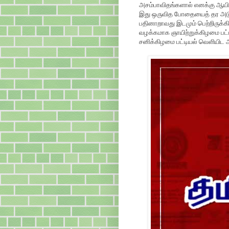
அசம்பாவிதங்களால் எனக்கு ஆயிர
இது ஒருவித போதையைத் தர அடுத
பதினாறாவது இடமும் பெற்றிருக்கி
வழக்கமாக ஞாயிற்றுக்கிழமை பட்ட
சனிக்கிழமை பட்டியல் வெளியிட ஆர