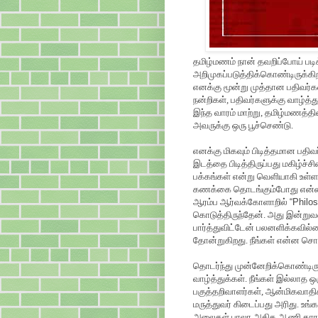
தமிழ்மணம் நான் தவறிப்போய் படி
அறிமுகப்படுத்திக்கொண்டிருக்கி
எனக்கு மூன்று முத்தான பதிவர்க
நன்றிகள், பதிவர்களுக்கு வாழ்த்த
இந்த வாரம் மாற்று, தமிழ்மணத்தின
அவருக்கு ஒரு பூச்செண்டு.
எனக்கு மிகவும் பிடித்தமான பதி
இடத்தை பிடித்திருப்பது மகிழ்ச்
பக்கங்கள் என்று வெளியாகி உள்ளத
கணக்கை தொடங்கும்போது என்ன
ஆரம்ப ஆர்வக்கோளாறில்
“
Philo
கொடுத்திருந்தேன். அது இன்றுவர
பார்த்துவிட்டேன் பலனளிக்கவில்
தோன்றுகிறது. நீங்கள் என்ன சொல்க
தொடர்ந்து முன்னேறிக்கொண்டிருக்க
வாழ்த்துக்கள். நீங்கள் இல்லாத 
பகுத்தறிவாளர்கள், ஆன்மிகவாதி
மருத்துவர் கிடைப்பது அரிது. உ
அலைகள் பாலா அதிக ஆணி காரண