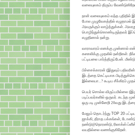
வலையுலகம் திரும்ப வேண்டுகிறே
நான் வலையுலகம் வந்த புதிதில் இர
போல முழுவேகத்தில் எழுதாமல் இருந
அவருக்கும் வாழ்த்துக்கள். அவர
பொழிந்துக்கொண்டிருந்தவர் இப்ப
எழுதினால் நன்று.
வாராவாரம் எனக்கு முன்னால் என்
கஸாலிக்கு முதலில் நன்றிகள். நீ
பட்டியலை பார்த்திருப்பேன். மீண்ட
பிச்சைக்காரன் (இதுவும் பதிவரி
இடத்தை கெட்டியாக பிடித்துக்க
இல்லையா...? கூடிய சீக்கிரம் முதல
பெயர் சொல்ல விருப்பமில்லை (இரு
படிப்பவர்களில் ஒருவர். கடந்த 
ஒரு படி முன்னேறி 20வது இடத்தை ப
மேலும் தொடர்ந்து
TOP 20
பட்டி
ஜாக்கி, தீராத பக்கங்கள், டோண்டு,
நண்டு@நொரண்டு, ரிலாக்ஸ் ப்ளீ
வயதில்லை வணங்குகிறேன்.