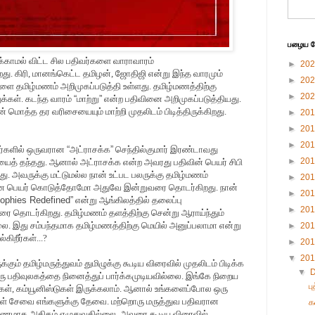
பழைய பே
க்காமல் விட்ட சில பதிவர்களை வாராவாரம்
►
20
றது. கிரி, மானங்கெட்ட தமிழன், ஜோதிஜி என்று இந்த வாரமும்
►
20
ளை தமிழ்மணம் அறிமுகப்படுத்தி உள்ளது. தமிழ்மணத்திற்கு
►
20
ுக்கள். கடந்த வாரம்
“
மாற்று
”
என்ற பதிவினை அறிமுகப்படுத்தியது.
் மொத்த தர வரிசையையும் மாற்றி முதலிடம் பிடித்திருக்கிறது.
►
20
►
20
►
20
வர்களில் ஒருவரான
“
அட்ராசக்க
”
செந்தில்குமார் இரண்டாவது
►
20
சியைத் தந்தது. ஆனால் அட்ராசக்க என்ற அவரது பதிவின் பெயர் சிபி
ு. அவருக்கு மட்டுமல்ல நான் உட்பட பலருக்கு தமிழ்மணம்
►
20
 பெயர் கொடுத்தோமோ அதுவே இன்றுவரை தொடர்கிறது. நான்
►
20
sophies Redefined
”
என்று ஆங்கிலத்தில் தலைப்பு
►
20
ை தொடர்கிறது. தமிழ்மணம் தளத்திற்கு சென்று ஆராய்ந்தும்
லை. இது சம்பந்தமாக தமிழ்மணத்திற்கு மெயில் அனுப்பலாமா என்று
►
20
ிறீர்கள்...?
►
20
▼
20
ும் தமிழ்மருத்துவம் துமிழுக்கு கூடிய விரைவில் முதலிடம் பிடிக்க
▼
ஒரு பதிவுலகத்தை நினைத்துப் பார்க்கமுடியவில்லை. இங்கே நிறைய
ப
கள், கம்யூனிஸ்டுகள் இருக்கலாம். ஆனால் உங்களைப்போல ஒரு
ங்கள் சேவை எங்களுக்கு தேவை. மற்றொரு மருத்துவ பதிவரான
க
மாக அதிகம் எழுதுவதில்லை. அவரை கூடிய விரைவில்