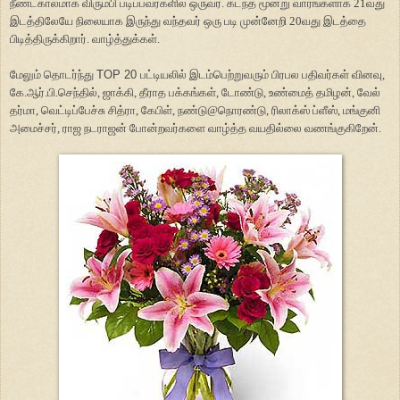
நீண்டகாலமாக விரும்பி படிப்பவர்களில் ஒருவர். கடந்த மூன்று வாரங்களாக 21வது
இடத்திலேயே நிலையாக இருந்து வந்தவர் ஒரு படி முன்னேறி 20வது இடத்தை
பிடித்திருக்கிறார். வாழ்த்துக்கள்.
மேலும் தொடர்ந்து
TOP 20
பட்டியலில் இடம்பெற்றுவரும் பிரபல பதிவர்கள் வினவு,
கே.ஆர்.பி.செந்தில், ஜாக்கி, தீராத பக்கங்கள், டோண்டு, உண்மைத் தமிழன், வேல்
தர்மா, வெட்டிப்பேச்சு சித்ரா, கேபிள், நண்டு@நொரண்டு, ரிலாக்ஸ் ப்ளீஸ், மங்குனி
அமைச்சர், ராஜ நடராஜன் போன்றவர்களை வாழ்த்த வயதில்லை வணங்குகிறேன்.