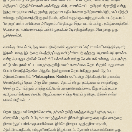
அறிமுகப்படுத்திக்கொண்டிருக்கிறது. கிரி, மானங்கெட்ட தமிழன், ஜோதிஜி என்று
இந்த வாரமும் எனக்கு மூன்று முத்தான பதிவர்களை தமிழ்மணம் அறிமுகப்படுத்தி
உள்ளது. தமிழ்மணத்திற்கு நன்றிகள், பதிவர்களுக்கு வாழ்த்துக்கள். கடந்த வாரம்
“
மாற்று
”
என்ற பதிவினை அறிமுகப்படுத்தியது. இந்த வாரம் மாற்று, தமிழ்மணத்தின்
மொத்த தர வரிசையையும் மாற்றி முதலிடம் பிடித்திருக்கிறது. அவருக்கு ஒரு
பூச்செண்டு.
எனக்கு மிகவும் பிடித்தமான பதிவர்களில் ஒருவரான
“
அட்ராசக்க
”
செந்தில்குமார்
இரண்டாவது இடத்தை பிடித்திருப்பது மகிழ்ச்சியைத் தந்தது. ஆனால் அட்ராசக்க
என்ற அவரது பதிவின் பெயர் சிபி பக்கங்கள் என்று வெளியாகி உள்ளது. அவருக்கு
மட்டுமல்ல நான் உட்பட பலருக்கு தமிழ்மணம் கணக்கை தொடங்கும்போது என்ன
பெயர் கொடுத்தோமோ அதுவே இன்றுவரை தொடர்கிறது. நான் ஆரம்ப
ஆர்வக்கோளாறில்
“
Philosophies Redefined
”
என்று ஆங்கிலத்தில் தலைப்பு
கொடுத்திருந்தேன். அது இன்றுவரை தொடர்கிறது. தமிழ்மணம் தளத்திற்கு
சென்று ஆராய்ந்தும் பார்த்துவிட்டேன் பலனளிக்கவில்லை. இது சம்பந்தமாக
தமிழ்மணத்திற்கு மெயில் அனுப்பலாமா என்று தோன்றுகிறது. நீங்கள் என்ன
சொல்கிறீர்கள்...?
தொடர்ந்து முன்னேறிக்கொண்டிருக்கும் தமிழ்மருத்துவம் துமிழுக்கு கூடிய
விரைவில் முதலிடம் பிடிக்க வாழ்த்துக்கள். நீங்கள் இல்லாத ஒரு பதிவுலகத்தை
நினைத்துப் பார்க்கமுடியவில்லை. இங்கே நிறைய பகுத்தறிவாளர்கள்,
ஆன்மிகவாதிகள், கம்யூனிஸ்டுகள் இருக்கலாம். ஆனால் உங்களைப்போல ஒரு