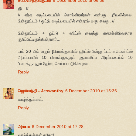
சி.பி.செந்தில்குமார்
6 December 2010 at 06:38
@ LK
// எந்த அடிப்படையில் சொல்கிறார்கள் என்பது புரியவில்லை.
பின்னூட்டம் / ஒட்டு அடிப்படையில் என்றால் அது தவறு. //
பின்னூட்டம் + ஓட்டு + ஹிட்ஸ் வைத்து கணக்கிடுவதாக
குறிப்பிட்டிருக்கின்றனர்...
டாப் 20 யில் வரும் [பிளாக்குகளில் ஹிட்ஸ்,பின்னூட்டம்,கமெண்ட்ஸ்
அடிப்படியில் 10 பிளாக்குகளும் ,குவாலிட்டி அடிப்படைய்ல் 10
பிளாக்குகலும் தேர்வு செய்யப்படுகின்றன.
Reply
ஜெஸ்வந்தி - Jeswanthy
6 December 2010 at 15:36
வாழ்த்துக்கள்.
Reply
அஸ்மா
6 December 2010 at 17:28
வாழ்த்துக்கள் சகோ!