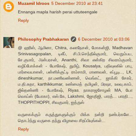
Muzamil Idroos
5 December 2010 at 23:41
Ennanga mapla harish perai uttuteengale
Reply
Philosophy Prabhakaran
6 December 2010 at 03:06
@ ஹரிஸ், ஆமினா, Chitra, கலாநேசன், மோகன்ஜி, Madhavan
Srinivasagopalan, டிலீப், சி.பி.செந்தில்குமார், வெறும்பய,
சே.குமார், அன்பரசன், Ananthi, சிவா என்கிற சிவராம்குமார்,
வழிப்போக்கன் - யோகேஷ், துமிழ், Kousalya, பதிவுலகில் பாபு,
பார்வையாளன், பன்னிக்குட்டி ராம்சாமி, மாணவன், எப்பூடி.., LK,
dineshkumar, நா.மணிவண்ணன், வெங்கட், ஜாக்கி சேகர்,
ம.தி.சுதா, karthikkumar, உண்மைத் தமிழன், பிரஷா, உலவு.காம்,
ஜில்தண்ணி - யோகேஷ், Riyas. நாகராஜசோழன் MA, யோ
வொய்ஸ் (யோகா), எஸ்.கே, Lakshmi, ஜோதிஜி, பாரத்... பாரதி...,
THOPPITHOPPI, சிவகுமார், ஐத்ருஸ்
வருகைக்கும் கருத்துகளுக்கும் மிக்க நன்றி நண்பர்களே...
தொடர்ந்து வருகை தந்து விழாவை சிறப்பியுங்கள்...
Reply