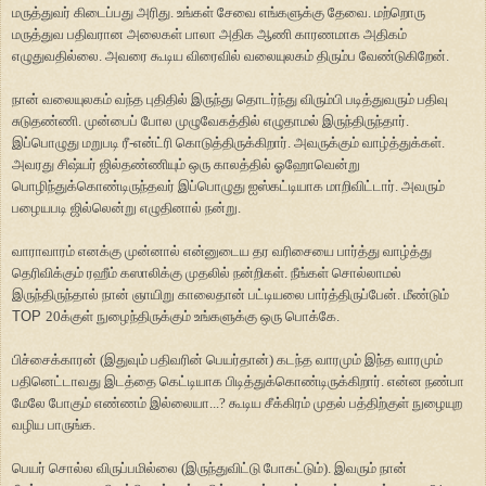
மருத்துவர் கிடைப்பது அரிது. உங்கள் சேவை எங்களுக்கு தேவை. மற்றொரு
மருத்துவ பதிவரான அலைகள் பாலா அதிக ஆணி காரணமாக அதிகம்
எழுதுவதில்லை. அவரை கூடிய விரைவில் வலையுலகம் திரும்ப வேண்டுகிறேன்.
நான் வலையுலகம் வந்த புதிதில் இருந்து தொடர்ந்து விரும்பி படித்துவரும் பதிவு
சுடுதண்ணி. முன்பைப் போல முழுவேகத்தில் எழுதாமல் இருந்திருந்தார்.
இப்பொழுது மறுபடி ரீ-என்ட்ரி கொடுத்திருக்கிறார். அவருக்கும் வாழ்த்துக்கள்.
அவரது சிஷ்யர் ஜில்தண்ணியும் ஒரு காலத்தில் ஓஹோவென்று
பொழிந்துக்கொண்டிருந்தவர் இப்பொழுது ஐஸ்கட்டியாக மாறிவிட்டார். அவரும்
பழையபடி ஜில்லென்று எழுதினால் நன்று.
வாராவாரம் எனக்கு முன்னால் என்னுடைய தர வரிசையை பார்த்து வாழ்த்து
தெரிவிக்கும் ரஹீம் கஸாலிக்கு முதலில் நன்றிகள். நீங்கள் சொல்லாமல்
இருந்திருந்தால் நான் ஞாயிறு காலைதான் பட்டியலை பார்த்திருப்பேன். மீண்டும்
TOP
20க்குள் நுழைந்திருக்கும் உங்களுக்கு ஒரு பொக்கே.
பிச்சைக்காரன் (இதுவும் பதிவரின் பெயர்தான்) கடந்த வாரமும் இந்த வாரமும்
பதினெட்டாவது இடத்தை கெட்டியாக பிடித்துக்கொண்டிருக்கிறார். என்ன நண்பா
மேலே போகும் எண்ணம் இல்லையா...? கூடிய சீக்கிரம் முதல் பத்திற்குள் நுழையுற
வழிய பாருங்க.
பெயர் சொல்ல விருப்பமில்லை (இருந்துவிட்டு போகட்டும்). இவரும் நான்