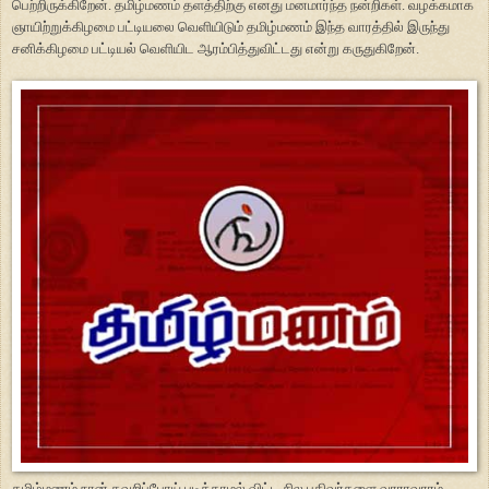
பெற்றிருக்கிறேன். தமிழ்மணம் தளத்திற்கு எனது மனமார்ந்த நன்றிகள். வழக்கமாக
ஞாயிற்றுக்கிழமை பட்டியலை வெளியிடும் தமிழ்மணம் இந்த வாரத்தில் இருந்து
சனிக்கிழமை பட்டியல் வெளியிட ஆரம்பித்துவிட்டது என்று கருதுகிறேன்.
தமிழ்மணம் நான் தவறிப்போய் படிக்காமல் விட்ட சில பதிவர்களை வாராவாரம்