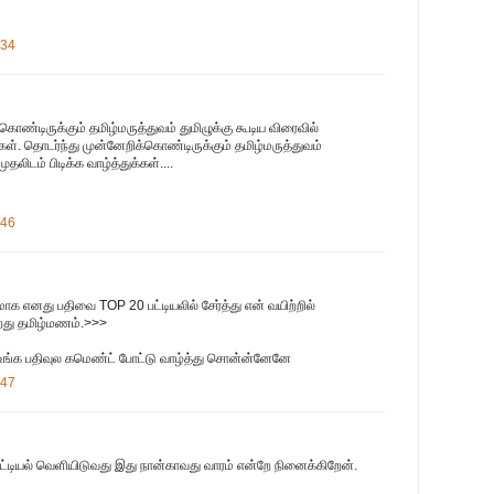
:34
ொண்டிருக்கும் தமிழ்மருத்துவம் துமிழுக்கு கூடிய விரைவில்
க்கள். தொடர்ந்து முன்னேறிக்கொண்டிருக்கும் தமிழ்மருத்துவம்
ுதலிடம் பிடிக்க வாழ்த்துக்கள்....
:46
ாக எனது பதிவை TOP 20 பட்டியலில் சேர்த்து என் வயிற்றில்
ிறது தமிழ்மணம்.>>>
 உங்க பதிவுல கமெண்ட் போட்டு வாழ்த்து சொன்ன்னேனே
:47
டியல் வெளியிடுவது இது நான்காவது வாரம் என்றே நினைக்கிறேன்.