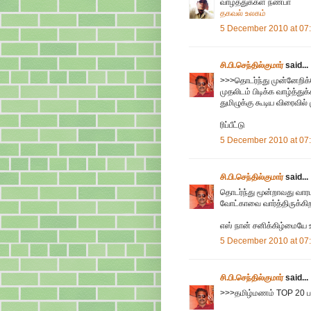
வாழ்த்துக்கள் நண்பா
தகவல் உலகம்
5 December 2010 at 07
சி.பி.செந்தில்குமார்
said...
>>>தொடர்ந்து முன்னேறிக்க
முதலிடம் பிடிக்க வாழ்த்து
துமிழுக்கு கூடிய விரைவில் ம
ரிப்பீட்டு
5 December 2010 at 07
சி.பி.செந்தில்குமார்
said...
தொடர்ந்து மூன்றாவது வாரம
வோட்காவை வார்த்திருக்க
எஸ் நான் சனிக்கிழ்மையே
5 December 2010 at 07
சி.பி.செந்தில்குமார்
said...
>>>தமிழ்மணம் TOP 20 பட்