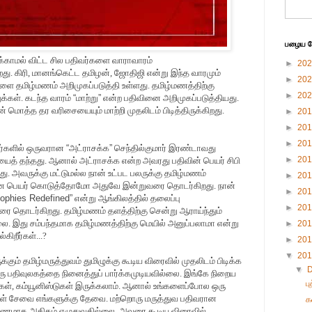
பழைய பே
க்காமல் விட்ட சில பதிவர்களை வாராவாரம்
►
20
றது. கிரி, மானங்கெட்ட தமிழன், ஜோதிஜி என்று இந்த வாரமும்
►
20
ளை தமிழ்மணம் அறிமுகப்படுத்தி உள்ளது. தமிழ்மணத்திற்கு
►
20
ுக்கள். கடந்த வாரம்
“
மாற்று
”
என்ற பதிவினை அறிமுகப்படுத்தியது.
் மொத்த தர வரிசையையும் மாற்றி முதலிடம் பிடித்திருக்கிறது.
►
20
►
20
►
20
வர்களில் ஒருவரான
“
அட்ராசக்க
”
செந்தில்குமார் இரண்டாவது
►
20
சியைத் தந்தது. ஆனால் அட்ராசக்க என்ற அவரது பதிவின் பெயர் சிபி
ு. அவருக்கு மட்டுமல்ல நான் உட்பட பலருக்கு தமிழ்மணம்
►
20
 பெயர் கொடுத்தோமோ அதுவே இன்றுவரை தொடர்கிறது. நான்
►
20
sophies Redefined
”
என்று ஆங்கிலத்தில் தலைப்பு
►
20
ை தொடர்கிறது. தமிழ்மணம் தளத்திற்கு சென்று ஆராய்ந்தும்
லை. இது சம்பந்தமாக தமிழ்மணத்திற்கு மெயில் அனுப்பலாமா என்று
►
20
ிறீர்கள்...?
►
20
▼
20
ும் தமிழ்மருத்துவம் துமிழுக்கு கூடிய விரைவில் முதலிடம் பிடிக்க
▼
ஒரு பதிவுலகத்தை நினைத்துப் பார்க்கமுடியவில்லை. இங்கே நிறைய
ப
கள், கம்யூனிஸ்டுகள் இருக்கலாம். ஆனால் உங்களைப்போல ஒரு
ங்கள் சேவை எங்களுக்கு தேவை. மற்றொரு மருத்துவ பதிவரான
க
மாக அதிகம் எழுதுவதில்லை. அவரை கூடிய விரைவில்