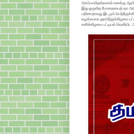
அசம்பாவிதங்களால் எனக்கு ஆயிர
இது ஒருவித போதையைத் தர அடுத
பதினாறாவது இடமும் பெற்றிருக்கி
வழக்கமாக ஞாயிற்றுக்கிழமை பட்ட
சனிக்கிழமை பட்டியல் வெளியிட ஆர