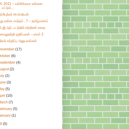
PL 2011 – வச்சிக்கவா உன்னை
மட்டும்...
ம்பேத்கர் vs பெரியார்
து என்ன மாற்றம்...? – தமிழ்மணம்
ம்.ஜி.ஆர். படத்தில் எந்திரன் கதை
னவுதுரத்தி குறிப்புகள் - பாகம் 2
திவர் சந்திப்பு அனுபவங்கள்
November
(17)
ctober
(6)
September
(4)
August
(2)
uly
(2)
June
(3)
May
(5)
pril
(10)
March
(7)
ebruary
(5)
January
(1)
09
(5)