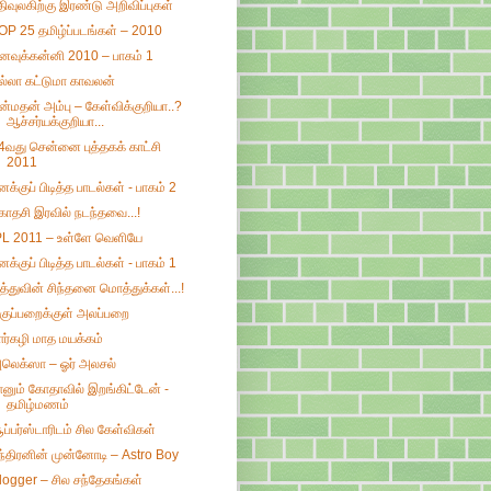
திவுலகிற்கு இரண்டு அறிவிப்புகள்
OP 25 தமிழ்ப்படங்கள் – 2010
னவுக்கன்னி 2010 – பாகம் 1
ல்லா கட்டுமா காவலன்
ன்மதன் அம்பு – கேள்விக்குறியா..?
ஆச்சர்யக்குறியா...
4வது சென்னை புத்தகக் காட்சி
2011
னக்குப் பிடித்த பாடல்கள் - பாகம் 2
காதசி இரவில் நடந்தவை...!
PL 2011 – உள்ளே வெளியே
னக்குப் பிடித்த பாடல்கள் - பாகம் 1
ித்துவின் சிந்தனை மொத்துக்கள்...!
குப்பறைக்குள் அலப்பறை
ார்கழி மாத மயக்கம்
லெக்ஸா – ஓர் அலசல்
ானும் கோதாவில் இறங்கிட்டேன் -
தமிழ்மணம்
ூப்பர்ஸ்டாரிடம் சில கேள்விகள்
ந்திரனின் முன்னோடி – Astro Boy
logger – சில சந்தேகங்கள்