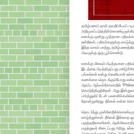
தமிழ்மணம் நான் தவறிப்போய் படி
அறிமுகப்படுத்திக்கொண்டிருக்கி
எனக்கு மூன்று முத்தான பதிவர்க
நன்றிகள், பதிவர்களுக்கு வாழ்த்த
இந்த வாரம் மாற்று, தமிழ்மணத்தின
அவருக்கு ஒரு பூச்செண்டு.
எனக்கு மிகவும் பிடித்தமான பதி
இடத்தை பிடித்திருப்பது மகிழ்ச்
பக்கங்கள் என்று வெளியாகி உள்ளத
கணக்கை தொடங்கும்போது என்ன
ஆரம்ப ஆர்வக்கோளாறில்
“
Philo
கொடுத்திருந்தேன். அது இன்றுவர
பார்த்துவிட்டேன் பலனளிக்கவில்
தோன்றுகிறது. நீங்கள் என்ன சொல்க
தொடர்ந்து முன்னேறிக்கொண்டிருக்க
வாழ்த்துக்கள். நீங்கள் இல்லாத 
பகுத்தறிவாளர்கள், ஆன்மிகவாதி
மருத்துவர் கிடைப்பது அரிது. உ
அலைகள் பாலா அதிக ஆணி காரண