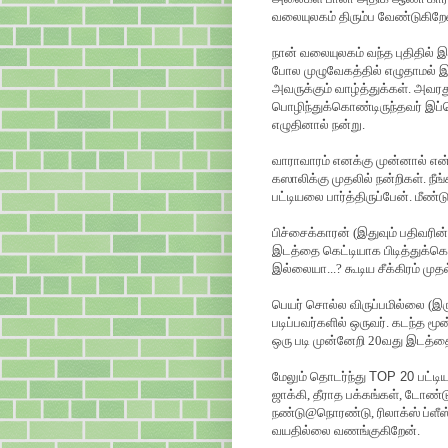
வலையுலகம் திரும்ப வேண்டுகிறே
நான் வலையுலகம் வந்த புதிதில் இர
போல முழுவேகத்தில் எழுதாமல் இருந
அவருக்கும் வாழ்த்துக்கள். அவர
பொழிந்துக்கொண்டிருந்தவர் இப்ப
எழுதினால் நன்று.
வாராவாரம் எனக்கு முன்னால் என்
கஸாலிக்கு முதலில் நன்றிகள். நீ
பட்டியலை பார்த்திருப்பேன். மீண்ட
பிச்சைக்காரன் (இதுவும் பதிவரி
இடத்தை கெட்டியாக பிடித்துக்க
இல்லையா...? கூடிய சீக்கிரம் முதல
பெயர் சொல்ல விருப்பமில்லை (இரு
படிப்பவர்களில் ஒருவர். கடந்த 
ஒரு படி முன்னேறி 20வது இடத்தை ப
மேலும் தொடர்ந்து
TOP 20
பட்டி
ஜாக்கி, தீராத பக்கங்கள், டோண்டு,
நண்டு@நொரண்டு, ரிலாக்ஸ் ப்ளீ
வயதில்லை வணங்குகிறேன்.