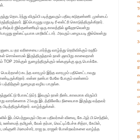
ப
ன்.
T
க
ுந்து தொடர்ந்து விரும்பி படித்துவரும் பதிவு சுடுதண்ணி. முன்பைப்
்திருந்தார். இப்பொழுது மறுபடி ரீ-என்ட்ரி கொடுத்திருக்கிறார்.
க
து சிஷ்யர் ஜில்தண்ணியும் ஒரு காலத்தில் ஓஹோவென்று
ம
ொழுது ஐஸ்கட்டியாக மாறிவிட்டார். அவரும் பழையபடி ஜில்லென்று
3
னுடைய தர வரிசையை பார்த்து வாழ்த்து தெரிவிக்கும் ரஹீம்
எ
ங்கள் சொல்லாமல் இருந்திருந்தால் நான் ஞாயிறு காலைதான்
ஏ
ும்
TOP
20க்குள் நுழைந்திருக்கும் உங்களுக்கு ஒரு பொக்கே.
I
ன் பெயர்தான்) கடந்த வாரமும் இந்த வாரமும் பதினெட்டாவது
எ
ொண்டிருக்கிறார். என்ன நண்பா மேலே போகும் எண்ணம்
ச
் பத்திற்குள் நுழையுற வழிய பாருங்க.
வ
ந்துவிட்டு போகட்டும்). இவரும் நான் நீண்டகாலமாக விரும்பி
ம
மூன்று வாரங்களாக 21வது இடத்திலேயே நிலையாக இருந்து வந்தவர்
அ
ிடித்திருக்கிறார். வாழ்த்துக்கள்.
ந
யலில் இடம்பெற்றுவரும் பிரபல பதிவர்கள் வினவு, கே.ஆர்.பி.செந்தில்,
ச
 உண்மைத் தமிழன், வேல் தர்மா, வெட்டிப்பேச்சு சித்ரா, கேபிள்,
ஸ், மங்குனி அமைச்சர், ராஜ நடராஜன் போன்றவர்களை வாழ்த்த
எ
B