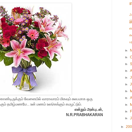
I
அ
இ
எ
க
ப
►
►
O
►
►
►
J
►
►
►
A
்கொண்டிருக்கும் வேளையில் வாராவாரம் மிகவும் சுலபமாக ஒரு
ும் தமிழ்மணமே... உன் மணம் உலகெங்கும் கமழட்டும்.
►
என்றும் அன்புடன்,
►
F
N.R.PRABHAKARAN
►
►
20