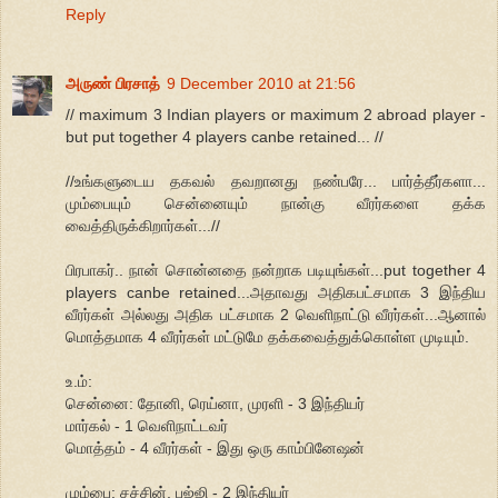
Reply
அருண் பிரசாத்
9 December 2010 at 21:56
// maximum 3 Indian players or maximum 2 abroad player -
but put together 4 players canbe retained... //
//உங்களுடைய தகவல் தவறானது நண்பரே... பார்த்தீர்களா...
மும்பையும் சென்னையும் நான்கு வீரர்களை தக்க
வைத்திருக்கிறார்கள்...//
பிரபாகர்.. நான் சொன்னதை நன்றாக படியுங்கள்...put together 4
players canbe retained...அதாவது அதிகபட்சமாக 3 இந்திய
வீரர்கள் அல்லது அதிக பட்சமாக 2 வெளிநாட்டு வீரர்கள்...ஆனால்
மொத்தமாக 4 வீரர்கள் மட்டுமே தக்கவைத்துக்கொள்ள முடியும்.
உ.ம்:
சென்னை: தோனி, ரெய்னா, முரளி - 3 இந்தியர்
மார்கல் - 1 வெளிநாட்டவர்
மொத்தம் - 4 வீரர்கள் - இது ஒரு காம்பினேஷன்
மும்பை: சச்சின், பஜ்ஜி - 2 இந்தியர்