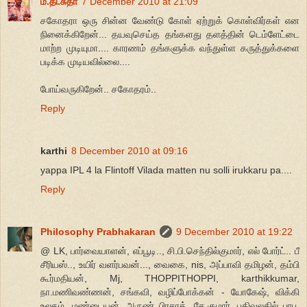
ம.தி.சுதா
7 December 2010 at 21:09
சகோதரா ஒரு சின்ன வேண்டு கோள் ஏற்றுக் கொள்விர்கள் என
நினைக்கிறேன்... தயவுசெய்த தங்களது தளத்தின் டெம்ளேட்டை
மாற்ற முடியுமா.... காரணம் தங்களுக்க வந்துள்ள கருத்துக்களை
படிக்க முடியவில்லை....
போய்வருகிறேன்.. சகோதரம்..
Reply
karthi
8 December 2010 at 09:16
yappa IPL 4 la Flintoff Vilada matten nu solli irukkaru pa....
Reply
Philosophy Prabhakaran
9 December 2010 at 19:22
@ LK, பார்வையாளன், எப்பூடி.., சி.பி.செந்தில்குமார், எல் போர்ட்.. பீ
சீரியஸ்.., உயிர் வளர்பவன்..., வைகை, nis, அப்பாவி தமிழன், தம்பி
கூர்மதியன், Mj, THOPPITHOPPI, karthikkumar,
நா.மணிவண்ணன், சங்கவி, வழிப்போக்கன் - யோகேஷ், விக்கி
உலகம், மண்டையன், அருண் பிரசாத், சே.குமார், பதிவுலகில் பாபு,