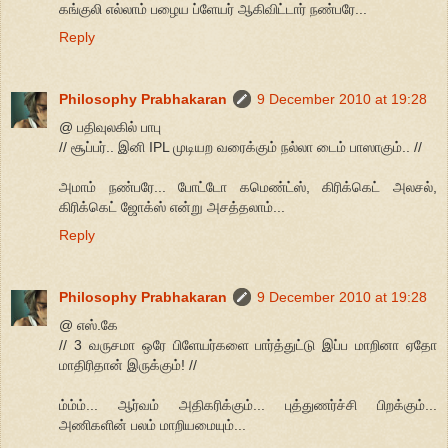
கங்குலி எல்லாம் பழைய ப்ளேயர் ஆகிவிட்டார் நண்பரே...
Reply
Philosophy Prabhakaran
9 December 2010 at 19:28
@ பதிவுலகில் பாபு
// சூப்பர்.. இனி IPL முடியற வரைக்கும் நல்லா டைம் பாஸாகும்.. //
அமாம் நண்பரே... போட்டோ கமெண்ட்ஸ், கிரிக்கெட் அலசல்,
கிரிக்கெட் ஜோக்ஸ் என்று அசத்தலாம்...
Reply
Philosophy Prabhakaran
9 December 2010 at 19:28
@ எஸ்.கே
// 3 வருசமா ஒரே பிளேயர்களை பார்த்துட்டு இப்ப மாறினா ஏதோ
மாதிரிதான் இருக்கும்! //
ம்ம்ம்... ஆர்வம் அதிகரிக்கும்... புத்துணர்ச்சி பிறக்கும்...
அணிகளின் பலம் மாறியமையும்...