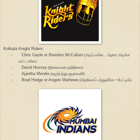
Kolkata Knight Riders:
-
Chris Gayle or Brendon McCullum
(அடிப்பாங்க... ஆனா அடிக்க
மாட்டாங்க)
-
David Hussey
(நிலையான நடுநிலை)
-
Ajantha Mendis
(சுழற்பந்து சூறாவளி)
-
Brad Hodge or Angelo Mathews
(மிதவேகப் பந்துவீச்சு + பேட்டிங்)