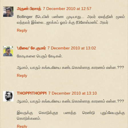
அருண் பிரசாத்
7 December 2010 at 12:57
Bollinger ரீடெயின் பண்ண முடியாது... அவர் ஏலத்தின் மூலம்
வந்தவர் இல்லை...ஜாக்கப் ஓரம் க்கு ரீபிளேஸ்மண்ட் அவர்
Reply
'பரிவை' சே.குமார்
7 December 2010 at 13:02
கோடிகளை பெரும் கேடிகள்.
ஆமாம், யாரும் கங்கூலியை கண்டகொள்ளாத காரணம் என்ன.???
Reply
THOPPITHOPPI
7 December 2010 at 13:10
ஆமாம், யாரும் கங்கூலியை கண்டகொள்ளாத காரணம் என்ன.???
இவருக்கு கொடுக்குற பணத்த ரெண்டு புதுப்லேயருக்கு
கொடுக்கலாம்.
Reply