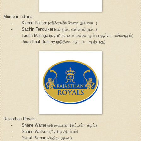
Mumbai Indians:
-
Kieron Pollard
(சந்தேகமே தேவை இல்லை...)
-
Sachin Tendulkar
(என்றும்... என்றென்றும்...)
-
Lasith Malinga
(நாதாரித்தனம் பண்ணாலும் நாசூக்கா பண்ணனும்)
-
Jean Paul Duminy
(நடுநிலை ஆட்டம் + சுழற்பந்து)
Rajasthan Royals:
-
Shane Warne
(திறமையான கேப்டன் + சுழல்)
-
Shane Watson
(அதிரடி ஆரம்பம்)
-
Yusuf Pathan
(அதிரடி முடிவு)