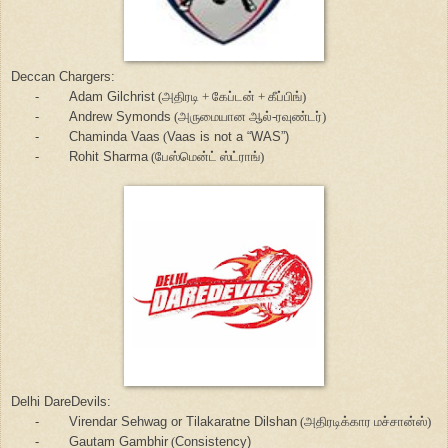
Deccan Chargers:
-
Adam
Gilchrist
(அதிரடி + கேப்டன் + கீப்பிங்)
-
Andrew
Symonds
(அருமையான ஆல்-ரவுண்டர்)
-
Chaminda
Vaas
(
Vaas is not a
“WAS”)
-
Rohit Sharma
(பேஸ்மென்ட் ஸ்ட்ராங்)
Delhi DareDevils:
-
Virendar Sehwag or Tilakaratne Dilshan
(அதிரடிக்கார மச்சான்ஸ்)
-
Gautam Gambhir
(
Consistency)