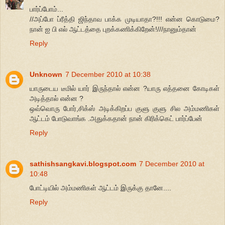
பார்ப்போம்...
//அப்போ ப்ரீத்தி ஜிந்தாவ பாக்க முடியாதா?!!! என்ன கொடுமை?
நான் ஐ பி எல் ஆட்டத்தை புறக்கணிக்கிறேன்!///நானும்தான்
Reply
Unknown
7 December 2010 at 10:38
யாருடைய டீமில் யார் இருந்தால் என்ன ?யாரு எத்தனை கோடிகள்
அடித்தால் என்ன ?
ஒவ்வொரு போர்,சிக்ஸ் அடிக்கிறப்ப குளு குளு சில அம்மணிகள்
ஆட்டம் போடுவாங்க .அதுக்கதான் நான் கிரிக்கெட் பார்ப்பேன்
Reply
sathishsangkavi.blogspot.com
7 December 2010 at
10:48
போட்டியில் அம்மணிகள் ஆட்டம் இருக்கு தானே....
Reply