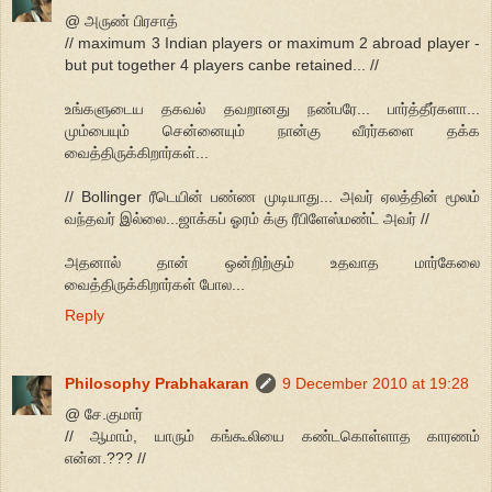
@ அருண் பிரசாத்
// maximum 3 Indian players or maximum 2 abroad player -
but put together 4 players canbe retained... //
உங்களுடைய தகவல் தவறானது நண்பரே... பார்த்தீர்களா...
மும்பையும் சென்னையும் நான்கு வீரர்களை தக்க
வைத்திருக்கிறார்கள்...
// Bollinger ரீடெயின் பண்ண முடியாது... அவர் ஏலத்தின் மூலம்
வந்தவர் இல்லை...ஜாக்கப் ஓரம் க்கு ரீபிளேஸ்மண்ட் அவர் //
அதனால் தான் ஒன்றிற்கும் உதவாத மார்கேலை
வைத்திருக்கிறார்கள் போல...
Reply
Philosophy Prabhakaran
9 December 2010 at 19:28
@ சே.குமார்
// ஆமாம், யாரும் கங்கூலியை கண்டகொள்ளாத காரணம்
என்ன.??? //