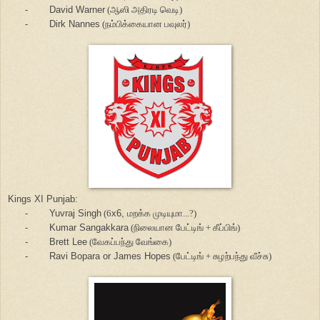
-
David Warner
(ஆஸி அதிரடி வெடி)
-
Dirk Nannes
(நம்பிக்கையான பவுலர்)
Kings XI Punjab:
-
Yuvraj Singh
(6
x6,
மறக்க முடியுமா...?)
-
Kumar Sangakkara
(நிலையான பேட்டிங் + கீப்பிங்)
-
Brett Lee
(வேகப்பந்து வேங்கை)
-
Ravi Bopara or James Hopes
(பேட்டிங் + சுழற்பந்து வீச்சு)