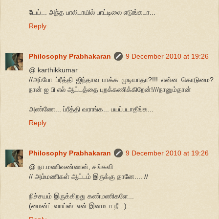
டேய்... அந்த பாலிடாயில் பாட்டிலை எடுங்கடா...
Reply
Philosophy Prabhakaran
9 December 2010 at 19:26
@ karthikkumar
//அப்போ ப்ரீத்தி ஜிந்தாவ பாக்க முடியாதா?!!! என்ன கொடுமை?
நான் ஐ பி எல் ஆட்டத்தை புறக்கணிக்கிறேன்!///நானும்தான்
அண்ணே... ப்ரீத்தி வராங்க... பயப்படாதீங்க...
Reply
Philosophy Prabhakaran
9 December 2010 at 19:26
@ நா.மணிவண்ணன், சங்கவி
// அம்மணிகள் ஆட்டம் இருக்கு தானே.... //
நிச்சயம் இருக்கிறது கண்மணிகளே...
(மைன்ட் வாய்ஸ்: என் இனமடா நீ...)