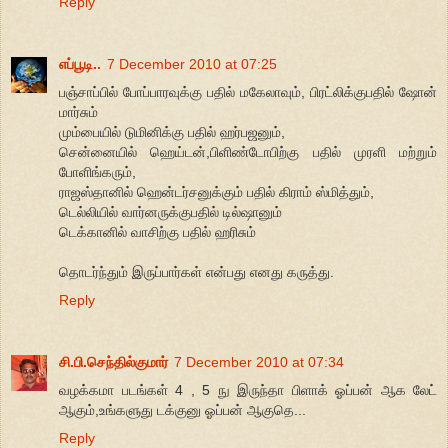
Reply
எப்பூடி..
7 December 2010 at 07:25
பஞ்சாப்பில் போப்பாரவுக்கு பதில் மகேலாவும், பிரட்லிக்குபதில் ஷோன்
மார்சும்
மும்பையில் டுமினிக்கு பதில் ஹர்பஜனும்,
சென்னையில் ஹெய்டன்,பிளிண்டோபிற்கு பதில் முரளி மற்றும்
போளிங்கரும்,
ராஜஸ்தானில் ஹென்டர்சனுக்கும் பதில் கிராம் ஸ்மித்தும்,
டெல்லியில் வார்னருக்குபதில் டில்ஷானும்
டெக்கானில் வாசிற்கு பதில் ஹரிசும்
தொடர்ந்தும் இருப்பார்கள் என்பது எனது கருத்து.
Reply
சி.பி.செந்தில்குமார்
7 December 2010 at 07:34
வழக்கமா படங்கள் 4 , 5 நு இருந்தா பிளாக் ஓப்பன் ஆக லேட்
ஆகும்,உங்களுது டக்குனு ஓப்பன் ஆகுதெ...
Reply