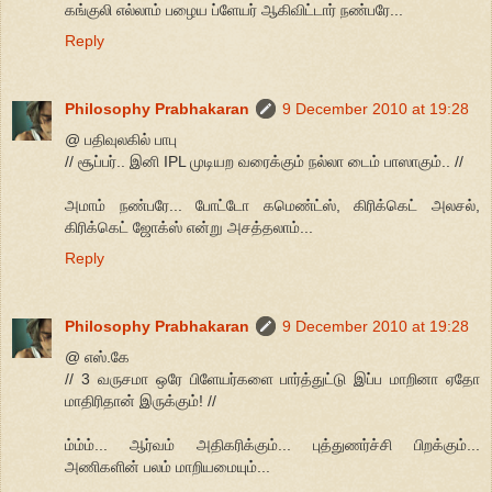
கங்குலி எல்லாம் பழைய ப்ளேயர் ஆகிவிட்டார் நண்பரே...
Reply
Philosophy Prabhakaran
9 December 2010 at 19:28
@ பதிவுலகில் பாபு
// சூப்பர்.. இனி IPL முடியற வரைக்கும் நல்லா டைம் பாஸாகும்.. //
அமாம் நண்பரே... போட்டோ கமெண்ட்ஸ், கிரிக்கெட் அலசல்,
கிரிக்கெட் ஜோக்ஸ் என்று அசத்தலாம்...
Reply
Philosophy Prabhakaran
9 December 2010 at 19:28
@ எஸ்.கே
// 3 வருசமா ஒரே பிளேயர்களை பார்த்துட்டு இப்ப மாறினா ஏதோ
மாதிரிதான் இருக்கும்! //
ம்ம்ம்... ஆர்வம் அதிகரிக்கும்... புத்துணர்ச்சி பிறக்கும்...
அணிகளின் பலம் மாறியமையும்...