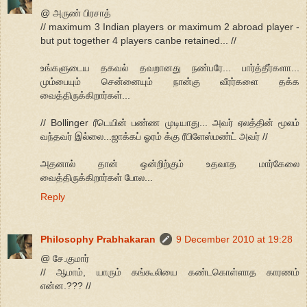
@ அருண் பிரசாத்
// maximum 3 Indian players or maximum 2 abroad player -
but put together 4 players canbe retained... //
உங்களுடைய தகவல் தவறானது நண்பரே... பார்த்தீர்களா...
மும்பையும் சென்னையும் நான்கு வீரர்களை தக்க
வைத்திருக்கிறார்கள்...
// Bollinger ரீடெயின் பண்ண முடியாது... அவர் ஏலத்தின் மூலம்
வந்தவர் இல்லை...ஜாக்கப் ஓரம் க்கு ரீபிளேஸ்மண்ட் அவர் //
அதனால் தான் ஒன்றிற்கும் உதவாத மார்கேலை
வைத்திருக்கிறார்கள் போல...
Reply
Philosophy Prabhakaran
9 December 2010 at 19:28
@ சே.குமார்
// ஆமாம், யாரும் கங்கூலியை கண்டகொள்ளாத காரணம்
என்ன.??? //