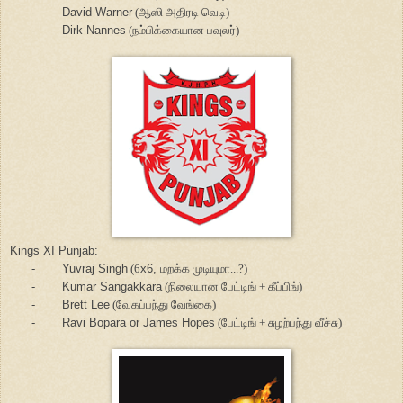
-
David Warner
(ஆஸி அதிரடி வெடி)
-
Dirk Nannes
(நம்பிக்கையான பவுலர்)
Kings XI Punjab:
-
Yuvraj Singh
(6
x6,
மறக்க முடியுமா...?)
-
Kumar Sangakkara
(நிலையான பேட்டிங் + கீப்பிங்)
-
Brett Lee
(வேகப்பந்து வேங்கை)
-
Ravi Bopara or James Hopes
(பேட்டிங் + சுழற்பந்து வீச்சு)