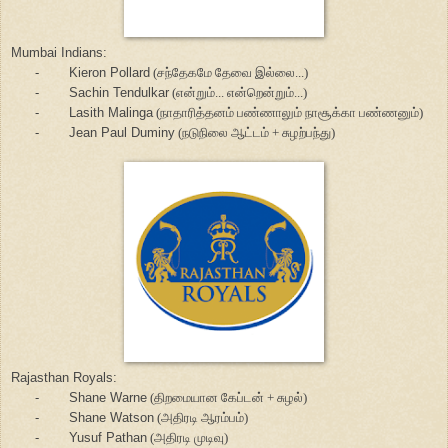
Mumbai Indians:
-
Kieron Pollard
(சந்தேகமே தேவை இல்லை...)
-
Sachin Tendulkar
(என்றும்... என்றென்றும்...)
-
Lasith Malinga
(நாதாரித்தனம் பண்ணாலும் நாசூக்கா பண்ணனும்)
-
Jean Paul Duminy
(நடுநிலை ஆட்டம் + சுழற்பந்து)
Rajasthan Royals:
-
Shane Warne
(திறமையான கேப்டன் + சுழல்)
-
Shane Watson
(அதிரடி ஆரம்பம்)
-
Yusuf Pathan
(அதிரடி முடிவு)