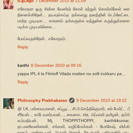
ம.தி.சுதா
7 December 2010 at 21:09
சகோதரா ஒரு சின்ன வேண்டு கோள் ஏற்றுக் கொள்விர்கள் என
நினைக்கிறேன்... தயவுசெய்த தங்களது தளத்தின் டெம்ளேட்டை
மாற்ற முடியுமா.... காரணம் தங்களுக்க வந்துள்ள கருத்துக்களை
படிக்க முடியவில்லை....
போய்வருகிறேன்.. சகோதரம்..
Reply
karthi
8 December 2010 at 09:16
yappa IPL 4 la Flintoff Vilada matten nu solli irukkaru pa....
Reply
Philosophy Prabhakaran
9 December 2010 at 19:22
@ LK, பார்வையாளன், எப்பூடி.., சி.பி.செந்தில்குமார், எல் போர்ட்.. பீ
சீரியஸ்.., உயிர் வளர்பவன்..., வைகை, nis, அப்பாவி தமிழன், தம்பி
கூர்மதியன், Mj, THOPPITHOPPI, karthikkumar,
நா.மணிவண்ணன், சங்கவி, வழிப்போக்கன் - யோகேஷ், விக்கி
உலகம், மண்டையன், அருண் பிரசாத், சே.குமார், பதிவுலகில் பாபு,