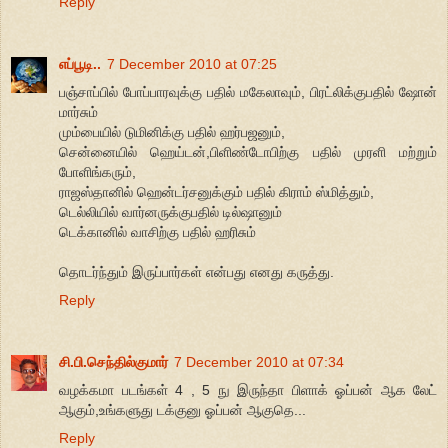
Reply
எப்பூடி..
7 December 2010 at 07:25
பஞ்சாப்பில் போப்பாரவுக்கு பதில் மகேலாவும், பிரட்லிக்குபதில் ஷோன்
மார்சும்
மும்பையில் டுமினிக்கு பதில் ஹர்பஜனும்,
சென்னையில் ஹெய்டன்,பிளிண்டோபிற்கு பதில் முரளி மற்றும்
போளிங்கரும்,
ராஜஸ்தானில் ஹென்டர்சனுக்கும் பதில் கிராம் ஸ்மித்தும்,
டெல்லியில் வார்னருக்குபதில் டில்ஷானும்
டெக்கானில் வாசிற்கு பதில் ஹரிசும்
தொடர்ந்தும் இருப்பார்கள் என்பது எனது கருத்து.
Reply
சி.பி.செந்தில்குமார்
7 December 2010 at 07:34
வழக்கமா படங்கள் 4 , 5 நு இருந்தா பிளாக் ஓப்பன் ஆக லேட்
ஆகும்,உங்களுது டக்குனு ஓப்பன் ஆகுதெ...
Reply