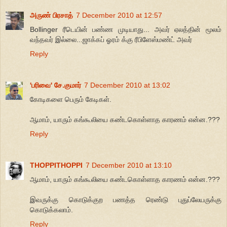
அருண் பிரசாத்
7 December 2010 at 12:57
Bollinger ரீடெயின் பண்ண முடியாது... அவர் ஏலத்தின் மூலம்
வந்தவர் இல்லை...ஜாக்கப் ஓரம் க்கு ரீபிளேஸ்மண்ட் அவர்
Reply
'பரிவை' சே.குமார்
7 December 2010 at 13:02
கோடிகளை பெரும் கேடிகள்.
ஆமாம், யாரும் கங்கூலியை கண்டகொள்ளாத காரணம் என்ன.???
Reply
THOPPITHOPPI
7 December 2010 at 13:10
ஆமாம், யாரும் கங்கூலியை கண்டகொள்ளாத காரணம் என்ன.???
இவருக்கு கொடுக்குற பணத்த ரெண்டு புதுப்லேயருக்கு
கொடுக்கலாம்.
Reply