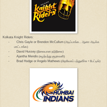
Kolkata Knight Riders:
-
Chris Gayle or Brendon McCullum
(அடிப்பாங்க... ஆனா அடிக்க
மாட்டாங்க)
-
David Hussey
(நிலையான நடுநிலை)
-
Ajantha Mendis
(சுழற்பந்து சூறாவளி)
-
Brad Hodge or Angelo Mathews
(மிதவேகப் பந்துவீச்சு + பேட்டிங்)