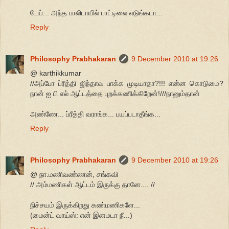
டேய்... அந்த பாலிடாயில் பாட்டிலை எடுங்கடா...
Reply
Philosophy Prabhakaran
9 December 2010 at 19:26
@ karthikkumar
//அப்போ ப்ரீத்தி ஜிந்தாவ பாக்க முடியாதா?!!! என்ன கொடுமை?
நான் ஐ பி எல் ஆட்டத்தை புறக்கணிக்கிறேன்!///நானும்தான்
அண்ணே... ப்ரீத்தி வராங்க... பயப்படாதீங்க...
Reply
Philosophy Prabhakaran
9 December 2010 at 19:26
@ நா.மணிவண்ணன், சங்கவி
// அம்மணிகள் ஆட்டம் இருக்கு தானே.... //
நிச்சயம் இருக்கிறது கண்மணிகளே...
(மைன்ட் வாய்ஸ்: என் இனமடா நீ...)