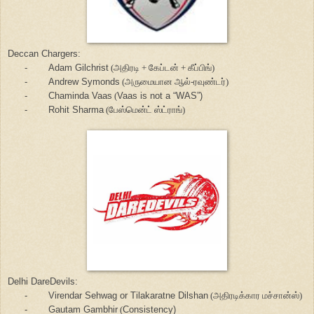
Deccan Chargers:
-
Adam
Gilchrist
(அதிரடி + கேப்டன் + கீப்பிங்)
-
Andrew
Symonds
(அருமையான ஆல்-ரவுண்டர்)
-
Chaminda
Vaas
(
Vaas is not a
“WAS”)
-
Rohit Sharma
(பேஸ்மென்ட் ஸ்ட்ராங்)
Delhi DareDevils:
-
Virendar Sehwag or Tilakaratne Dilshan
(அதிரடிக்கார மச்சான்ஸ்)
-
Gautam Gambhir
(
Consistency)