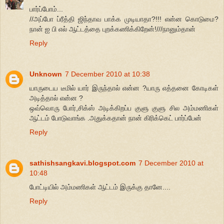
பார்ப்போம்...
//அப்போ ப்ரீத்தி ஜிந்தாவ பாக்க முடியாதா?!!! என்ன கொடுமை?
நான் ஐ பி எல் ஆட்டத்தை புறக்கணிக்கிறேன்!///நானும்தான்
Reply
Unknown
7 December 2010 at 10:38
யாருடைய டீமில் யார் இருந்தால் என்ன ?யாரு எத்தனை கோடிகள்
அடித்தால் என்ன ?
ஒவ்வொரு போர்,சிக்ஸ் அடிக்கிறப்ப குளு குளு சில அம்மணிகள்
ஆட்டம் போடுவாங்க .அதுக்கதான் நான் கிரிக்கெட் பார்ப்பேன்
Reply
sathishsangkavi.blogspot.com
7 December 2010 at
10:48
போட்டியில் அம்மணிகள் ஆட்டம் இருக்கு தானே....
Reply