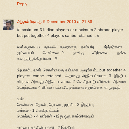
Reply
அருண் பிரசாத்
9 December 2010 at 21:56
// maximum 3 Indian players or maximum 2 abroad player -
but put together 4 players canbe retained... //
//உங்களுடைய தகவல் தவறானது நண்பரே... பார்த்தீர்களா...
மும்பையும் சென்னையும் நான்கு வீரர்களை தக்க
வைத்திருக்கிறார்கள்...//
பிரபாகர்.. நான் சொன்னதை நன்றாக படியுங்கள்...put together 4
players canbe retained...அதாவது அதிகபட்சமாக 3 இந்திய
வீரர்கள் அல்லது அதிக பட்சமாக 2 வெளிநாட்டு வீரர்கள்...ஆனால்
மொத்தமாக 4 வீரர்கள் மட்டுமே தக்கவைத்துக்கொள்ள முடியும்.
உ.ம்:
சென்னை: தோனி, ரெய்னா, முரளி - 3 இந்தியர்
மார்கல் - 1 வெளிநாட்டவர்
மொத்தம் - 4 வீரர்கள் - இது ஒரு காம்பினேஷன்
மும்பை: சச்சின், பஜ்ஜி - 2 இந்தியர்