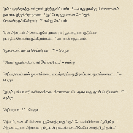
“
நம்ம புருஷோத்தமன்தான் இறந்துவிட்டாரே...! அவரது நான்கு பிள்ளைகளும்
நலமாக இருக்கிறார்களா...? இப்பொழுது என்ன செய்துக்
கொண்டிருக்கின்றனர்...?
”
என்று கேட்டார்.
“
ஏன் அவர்கள் அனைவருமே பூரண நலத்துடன்தான் குடும்பம்
நடத்திக்கொண்டிருக்கிறார்கள்...!
”
என்றான் சந்தானம்.
“
மூத்தவன் என்ன செய்கிறான்...?
”
–
பெருசு
“
அவன் ஜவுளி வியாபாரி இல்லையே...
”
–
சரக்கு
“
அப்படியென்றால் ஜவுளிக்கடை வைத்திருப்பது இரண்டாவது பிள்ளையா...?
”
–
பெருசு
“
இரும்பு வியாபாரி மளிகைக்கடைக்காரனை விட ஒருவயது தான் பெரியவன்...!
”
–
சரக்கு
“
அப்படியா...?
”
–
பெருசு
“
ஆமாம், கடைசி பிள்ளை புருஷோத்தமனுக்குச் செல்லப்பிள்ளை ஆயிற்றே...!
அதனால்தான் அவனை தம்முடன் நகைக்கடையிலேயே வைத்திருந்தார்...
”
–