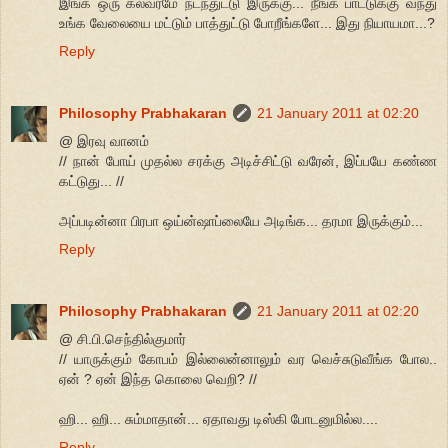
இங்க ஒரு கலவரமே நடந்துட்டு இருக்கு... நீங்க பாட்டுக்கு வந்து
உங்க வேலையை மட்டும் பாத்துட்டு போறீங்களே... இது நியாயமா...?
Reply
Philosophy Prabhakaran
21 January 2011 at 02:20
@ இரவு வானம்
// நான் போய் முதல்ல சரக்கு அடிச்சிட்டு வரேன், இப்பயே கண்ண
கட்டுது... //
அப்படின்னா பிரபா ஒய்ன்ஷாப்லையே அடிங்க... தரமா இருக்கும்...
Reply
Philosophy Prabhakaran
21 January 2011 at 02:20
@ சி.பி.செந்தில்குமார்
// யாருக்கும் கோபம் இல்லைன்னாலும் வர வெச்சுடுவீங்க போல..
ஏன் ? ஏன் இந்த கொலை வெறி? //
ஹி... ஹி... சும்மாதான்... ஏதாவது டிஸ்கி போடனுமில்ல....
Reply