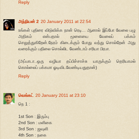
Reply
அந்நியன் 2
20 January 2011 at 22:54
உங்கள் புதிரை விடுவிக்க நான் ரெடி... ஆனால் இப்போ வேலை பழு
அதிகம் என்பதால் மூளையை வேலைப் பக்கம்
செலுத்துகிறேன்.நேரம் கிடைக்கும் போது வந்து சொல்றேன் அது
வரைக்கும் பதிலை சொல்லிட வேண்டாம் சரியா பிரபா.
(அப்பாடா..ஒரு வழியா தப்பிச்சாச்சு யாருக்கும் தெரியாமல்
கொல்லைப் பக்கமா ஓடிவிடவேண்டியதுதான்)
Reply
வெங்கட்
20 January 2011 at 23:10
நெ 1 :
1st Son : இரும்பு
2nd Son : மளிகை
3rd Son : ஜவுளி
4th Son : நகை