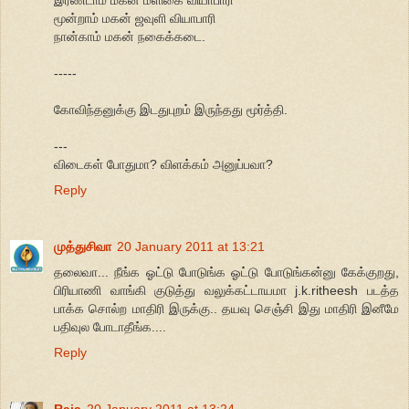
மூன்றாம் மகன் ஜவுளி வியாபாரி
நான்காம் மகன் நகைக்கடை.
-----
கோவிந்தனுக்கு இடதுபுறம் இருந்தது மூர்த்தி.
---
விடைகள் போதுமா? விளக்கம் அனுப்பவா?
Reply
முத்துசிவா
20 January 2011 at 13:21
தலைவா... நீங்க ஓட்டு போடுங்க ஓட்டு போடுங்கன்னு கேக்குறது,
பிரியாணி வாங்கி குடுத்து வலுக்கட்டாயமா j.k.ritheesh படத்த
பாக்க சொல்ற மாதிரி இருக்கு.. தயவு செஞ்சி இது மாதிரி இனீமே
பதிவுல போடாதீங்க....
Reply
Raja
20 January 2011 at 13:24