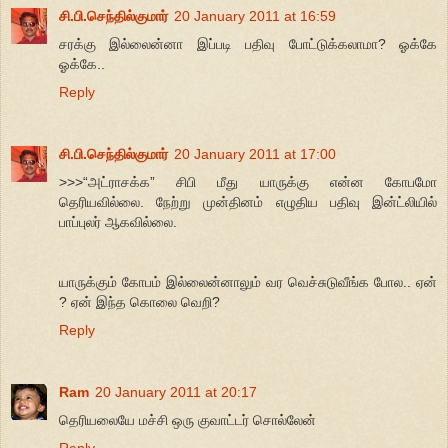
சி.பி.செந்தில்குமார்
20 January 2011 at 16:59
சரக்கு இல்லைன்னா இப்படி பதிவு போட்டுக்கலாமா? ஓக்கே
ஓக்கே..
Reply
சி.பி.செந்தில்குமார்
20 January 2011 at 17:00
>>>“அட்ராசக்க” சிபி மீது யாருக்கு என்ன கோபமோ
தெரியவில்லை. நேற்று முன்தினம் எழுதிய பதிவு இன்ட்லியில்
பாப்புலர் ஆகவில்லை.
யாருக்கும் கோபம் இல்லைன்னாலும் வர வெச்சுடுவீங்க போல.. ஏன்
? ஏன் இந்த கொலை வெறி?
Reply
Ram
20 January 2011 at 20:17
தெரியலையே மச்சி ஒரு குவாட்டர் சொல்லேன்
Reply