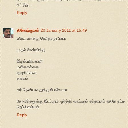
கட்டுது...
Reply
தினேஷ்குமார்
20 January 2011 at 15:49
எதோ எனக்கு தெரிந்தது பிரபா
முதல் கேள்விக்கு
இரும்புவியாபாரி
மளிகைக்கடை
ஜவுளிக்கடை
தங்கம்
சரி ரெண்டாவதுக்கு போவோமா
கோவிந்தனுக்கு இடப்புறம் மூர்த்தி வலப்புறம் சந்தானம் எதிரே நம்ம
நெப்போலியன்
Reply