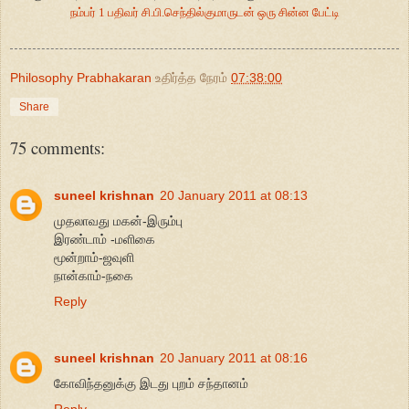
நம்பர் 1 பதிவர் சி.பி.செந்தில்குமாருடன் ஒரு சின்ன பேட்டி
Philosophy Prabhakaran
உதிர்த்த நேரம்
07:38:00
Share
75 comments:
suneel krishnan
20 January 2011 at 08:13
முதலாவது மகன்-இரும்பு
இரண்டாம் -மளிகை
மூன்றாம்-ஜவுளி
நான்காம்-நகை
Reply
suneel krishnan
20 January 2011 at 08:16
கோவிந்தனுக்கு இடது புறம் சந்தானம்