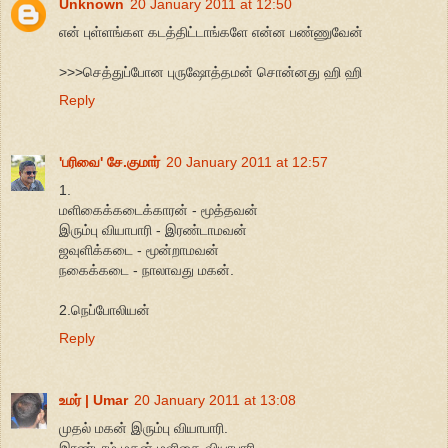
Unknown
20 January 2011 at 12:50
என் புள்ளங்கள கடத்திட்டாங்களே என்ன பண்ணுவேன்
>>>செத்துப்போன புருஷோத்தமன் சொன்னது ஹி ஹி
Reply
'பரிவை' சே.குமார்
20 January 2011 at 12:57
1.
மளிகைக்கடைக்காரன் - மூத்தவன்
இரும்பு வியாபாரி - இரண்டாமவன்
ஜவுளிக்கடை - மூன்றாமவன்
நகைக்கடை - நாலாவது மகன்.
2.நெப்போலியன்
Reply
உமர் | Umar
20 January 2011 at 13:08
முதல் மகன் இரும்பு வியாபாரி.
இரண்டாம் மகன் மளிகை வியாபாரி