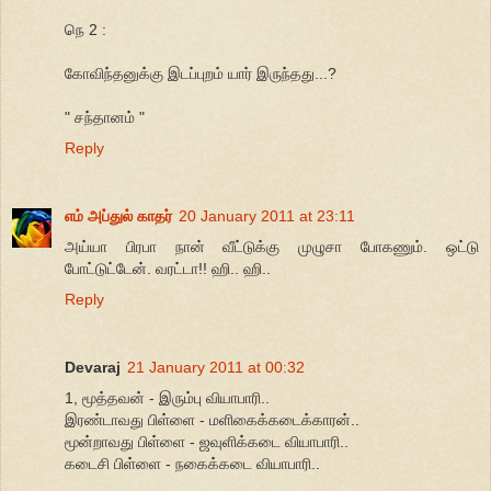
நெ 2 :
கோவிந்தனுக்கு இடப்புறம் யார் இருந்தது...?
" சந்தானம் "
Reply
எம் அப்துல் காதர்
20 January 2011 at 23:11
அய்யா பிரபா நான் வீட்டுக்கு முழுசா போகணும். ஒட்டு
போட்டுட்டேன். வரட்டா!! ஹி.. ஹி..
Reply
Devaraj
21 January 2011 at 00:32
1, மூத்தவன் - இரும்பு வியாபாரி..
இரண்டாவது பிள்ளை - மளிகைக்கடைக்காரன்..
மூன்றாவது பிள்ளை - ஜவுளிக்கடை வியாபாரி..
கடைசி பிள்ளை - நகைக்கடை வியாபாரி..