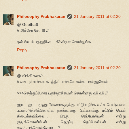
Philosophy Prabhakaran
21 January 2011 at 02:20
@ Geetha6
// அச்சோ சோ !!! //
ஏன் மேடம் பதறுறீங்க... சீக்கிரமா சொல்லுங்க...
Reply
Philosophy Prabhakaran
21 January 2011 at 02:20
@ விக்கி உலகம்
// என் புள்ளங்கள கடத்திட்டாங்களே என்ன பண்ணுவேன்
>>>செத்துப்போன புருஷோத்தமன் சொன்னது ஹி ஹி //
ஹா... ஹா... மூணு பிள்ளைகளுக்கு மட்டும் நீங்க வச்ச பெயர்களை
பயன்படுத்திக்கொள்ள நான்காவது பிள்ளைக்கு மட்டும் பெயர்
கிடைக்கவில்லை... பிறகு நெப்போலியன் என்று
சூடிக்கொண்டேன்... நெருப்பு நெப்போலியன் என்று
வைத்துக்கொள்வோமா...?