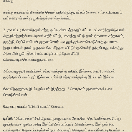
சரக்கு
சரக்கு சந்தானம் விளக்கிச் சொன்னதிலிருந்து, எந்தப் பிள்ளை எந்த வியாபாரம்
பார்க்கிறான் என்று யூகித்துச்சொல்லுங்கள்....?
2. குவாட்டர் கோவிந்தன் சற்று ஓய்வு கிடைத்தாலும் சீட்டாட உட்கார்ந்துவிடுவான்.
அதற்கேற்றாற்போல அவன் எதிர் வீட்டு, பக்கத்து வீட்டு நண்பர்களான சந்தானம்,
மூர்த்தி, நெப்போலியன் முதலானோர் அவனுக்குக் கைகொடுக்கத் தயாராக
இருப்பார்கள். நான் ஒருநாள் கோவிந்தன் வீட்டுக்கு சென்றிருந்தபோது, பக்கத்து
அறையில் ஒரே இரைச்சல். எட்டிப் பார்த்தேன் சீட்டு
விளையாடிக்கொண்டிருந்தார்கள்.
அப்பொழுது, கோவிந்தன் சந்தானத்துக்கு எதிரில் இல்லை. நெப்போலியன்
மூர்த்தியின் வலப்புறம் இல்லை. மூர்த்தி சந்தானத்துக்கு இடப்புறம் இல்லை.
கோவிந்தனுக்கு இடப்புறம் யார் இருந்தது...? கொஞ்சம் மூளைக்கு வேலை
கொடுங்களேன்.
கேரக்டர் உபயம்:
“
விக்கி உலகம்
”
வெங்கட்
டிஸ்கி:
“
அட்ராசக்க
”
சிபி மீது யாருக்கு என்ன கோபமோ தெரியவில்லை. நேற்று
முன்தினம் எழுதிய பதிவு இன்ட்லியில் பாப்புலர் ஆகவில்லை. இன்னும் சில
வாக்குகளே தேவைப்படுங்கின்றன. அதையும் கொஞ்சம் கவனிச்சிட்டு போங்க: -