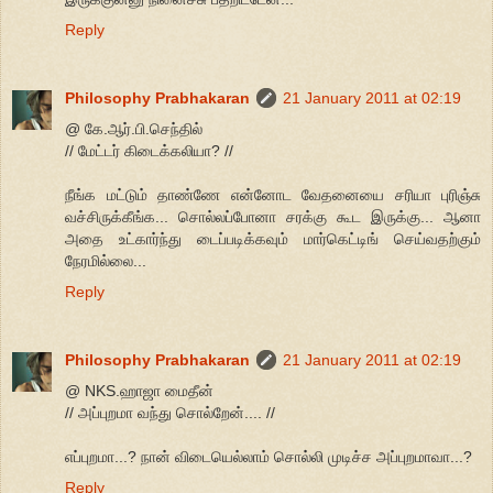
Reply
Philosophy Prabhakaran
21 January 2011 at 02:19
@ கே.ஆர்.பி.செந்தில்
// மேட்டர் கிடைக்கலியா? //
நீங்க மட்டும் தாண்ணே என்னோட வேதனையை சரியா புரிஞ்சு
வச்சிருக்கீங்க... சொல்லப்போனா சரக்கு கூட இருக்கு... ஆனா
அதை உட்கார்ந்து டைப்படிக்கவும் மார்கெட்டிங் செய்வதற்கும்
நேரமில்லை...
Reply
Philosophy Prabhakaran
21 January 2011 at 02:19
@ NKS.ஹாஜா மைதீன்
// அப்புறமா வந்து சொல்றேன்.... //
எப்புறமா...? நான் விடையெல்லாம் சொல்லி முடிச்ச அப்புறமாவா...?
Reply