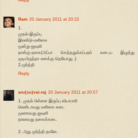
Ram
20 January 2011 at 20:22
1.
முதல்-இரும்பு
இரண்டு-மளிகை
மூன்று-ஜவுளி
நான்கு-நகை(அப்பா செத்ததுக்கப்பறம் கடைய இழுத்து
மூடியிருந்தா எனக்கு தெரியாது..)
2.மூர்த்தி
Reply
aru(su)vai-raj
20 January 2011 at 20:57
1. முதல் பிள்ளை இரும்பு வியாபாரி
ரெண்டாவது மளிகை கடை
மூணாவது ஜவுளி
நாலாவது நகைக்கடை
2. அது மூர்த்தி தானே..