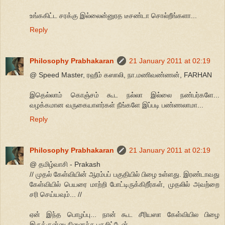
உங்ககிட்ட சரக்கு இல்லைன்னுரத டீசண்டா சொல்றீங்களா...
Reply
Philosophy Prabhakaran
21 January 2011 at 02:19
@ Speed Master, ரஹீம் கஸாலி, நா.மணிவண்ணன், FARHAN
இதெல்லாம் கொஞ்சம் கூட நல்லா இல்லை நண்பர்களே...
வழக்கமான வருகையாளர்கள் நீங்களே இப்படி பண்ணலாமா...
Reply
Philosophy Prabhakaran
21 January 2011 at 02:19
@ தமிழ்வாசி - Prakash
// முதல் கேள்வியின் ஆரம்பப் பகுதியில் பிழை உள்ளது. இரண்டாவது
கேள்வியில் பெயரை மாற்றி போட்டிருக்கிறீர்கள், முதலில் அவற்றை
சரி செய்யவும்... //
ஏன் இந்த பொழப்பு... நான் கூட சீரியஸா கேள்வியில பிழை
இருக்குன்னு நினைச்சு பதறிட்டேன்...