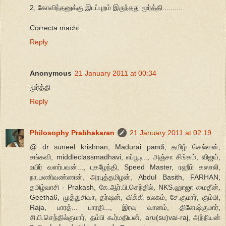
2, கோவிந்தனுக்கு இடப்புறம் இருந்தது மூர்த்தி..........
Correcta machi....
Reply
Anonymous
21 January 2011 at 00:34
மூர்த்தி
Reply
Philosophy Prabhakaran
21 January 2011 at 02:19
@ dr suneel krishnan, Madurai pandi, தமிழ் செல்வன்,
சங்கவி, middleclassmadhavi, எப்பூடி.., அஞ்சா சிங்கம், விஜய்,
உயிர் வளர்பவன்..., புகழேந்தி, Speed Master, ரஹீம் கஸாலி,
நா.மணிவண்ணன், அரபுத்தமிழன், Abdul Basith, FARHAN,
தமிழ்வாசி - Prakash, கே.ஆர்.பி.செந்தில், NKS.ஹாஜா மைதீன்,
Geetha6, முத்துசிவா, தர்ஷன், விக்கி உலகம், சே.குமார், கும்மி,
Raja, பாரத்... பாரதி..., இரவு வானம், தினேஷ்குமார்,
சி.பி.செந்தில்குமார், தம்பி கூர்மதியன், aru(su)vai-raj, அந்நியன்