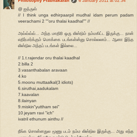
Philosophy Prabhakaran
6 January 2011 at 02:34
@ ஐத்ருஸ்
// I think unga edhirpaarpil mudhal idam perum padam
veerachami 2 ""oru thalai kaadhal"" //
அவ்வ்வ்வ்... அந்த மாதிரி ஒரு லிஸ்டும் நம்மகிட்ட இருக்கு... நான்
எதிர்பார்க்கும் மொக்கை படங்கள்ன்னு சொல்லலாம்... ஆனா இந்த
லிஸ்டுல அந்தப் படங்கள் இல்லை...
// 1.t.rajendar oru thalai kaadhal
2.billa 2
3.vasanthabalan aravaan
4.ko
5.moonu muttaalkal(3 idiots)
6.siruthai,aadukalam
7.kaavalan
8.ilainyan
9.miskin"yuttham sei"
10.jeyam ravi "ich"
ivatril ethunum ainthu //
நீங்க சொன்னதுல மூணு படம் நம்ம லிஸ்டுல இருக்கு... அது எந்த