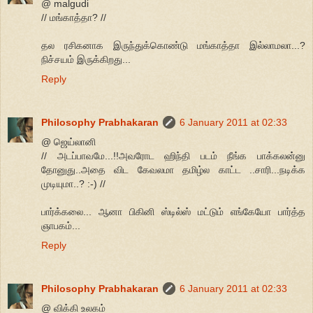
@ malgudi
// மங்காத்தா? //
தல ரசிகனாக இருந்துக்கொண்டு மங்காத்தா இல்லாமலா...?
நிச்சயம் இருக்கிறது...
Reply
Philosophy Prabhakaran
6 January 2011 at 02:33
@ ஜெய்லானி
// அடப்பாவமே...!!அவரோட ஹிந்தி படம் நீங்க பாக்கலன்னு
தோனுது..அதை விட கேவலமா தமிழ்ல காட்ட ..சாரி...நடிக்க
முடியுமா..? :-) //
பார்க்கலை... ஆனா பிகினி ஸ்டில்ஸ் மட்டும் எங்கேயோ பார்த்த
ஞாபகம்...
Reply
Philosophy Prabhakaran
6 January 2011 at 02:33
@ விக்கி உலகம்