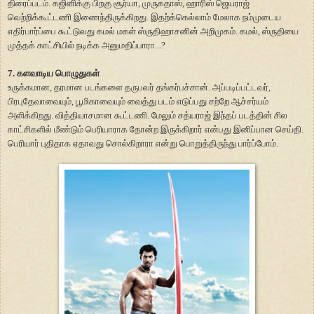
திரைப்படம். கஜினிக்கு பிறகு சூர்யா, முருகதாஸ், ஹாரிஸ் ஜெயராஜ்
வெற்றிக்கூட்டணி இணைந்திருக்கிறது. இதற்க்கெல்லாம் மேலாக நம்முடைய
எதிர்பார்ப்பை கூட்டுவது கமல் மகள் ஸ்ருதிஹாசனின் அறிமுகம். கமல், ஸ்ருதியை
முத்தக் காட்சியில் நடிக்க அனுமதிப்பாரா...?
7. களவாடிய பொழுதுகள்
உருக்கமான, தரமான படங்களை தருபவர் தங்கர்பச்சான். அப்படிப்பட்டவர்,
பிரபுதேவாவையும், பூமிகாவையும் வைத்து படம் எடுப்பது சற்றே ஆச்சர்யம்
அளிக்கிறது. வித்தியாசமான கூட்டணி. மேலும் சத்யராஜ் இந்தப் படத்தின் சில
காட்சிகளில் மீண்டும் பெரியாராக தோன்ற இருக்கிறார் என்பது இனிப்பான செய்தி.
பெரியார் புதிதாக ஏதாவது சொல்கிறாரா என்று பொறுத்திருந்து பார்ப்போம்.