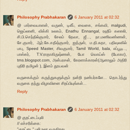
Philosophy Prabhakaran
6 January 2011 at 02:32
@ பார்வையாளன், வருண், டிலீப், வைகை, சங்கவி, malgudi,
ஜெய்லானி, விக்கி உலகம், Enathu Ennangal, ரஹீம் கஸாலி,
சி.பி.செந்தில்குமார், சேலம் தேவா, ஜீ..., நா.மணிவண்ணன்,
சே.குமார், ஆர்.கே.சதீஷ்குமார், ஐத்ருஸ், ம.தி.சுதா, பதிவுலகில்
பாபு, Speed Master, சிவகுமார், Tamil World, bala, எப்பூடி..,
பாஸ்கர், T.V.ராதாகிருஷ்ணன், யோ வொய்ஸ் (யோகா),
tms.blogspot.com, அன்பரசன், கேரளாக்காரன்(ஆனாலும் அதிரி
புதிரி தமிழன் ), இளம் தூயவன்
வருகைக்கும் கருத்துகளுக்கும் நன்றி நண்பர்களே... தொடர்ந்து
வருகை தந்து விழாவினை சிறப்பியுங்கள்...
Reply
Philosophy Prabhakaran
6 January 2011 at 02:32
@ குறட்டைப்புலி
// எச்சரிக்கை:
"குறட்டை" புலி உலா வருகிறது.