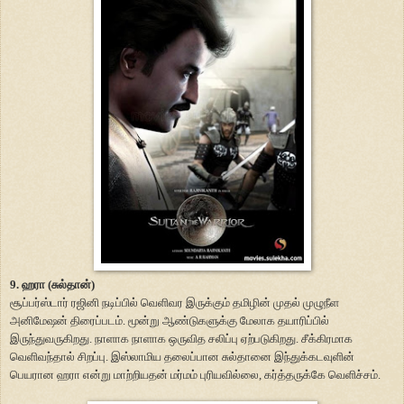
9. ஹரா (சுல்தான்)
சூப்பர்ஸ்டார் ரஜினி நடிப்பில் வெளிவர இருக்கும் தமிழின் முதல் முழுநீள
அனிமேஷன் திரைப்படம். மூன்று ஆண்டுகளுக்கு மேலாக தயாரிப்பில்
இருந்துவருகிறது. நாளாக நாளாக ஒருவித சலிப்பு ஏற்படுகிறது. சீக்கிரமாக
வெளிவந்தால் சிறப்பு. இஸ்லாமிய தலைப்பான சுல்தானை இந்துக்கடவுளின்
பெயரான ஹரா என்று மாற்றியதன் மர்மம் புரியவில்லை, கர்த்தருக்கே வெளிச்சம்.