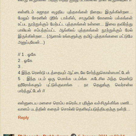
என்னிடம் சுஜாதா எழுதிய புத்தகங்கள் நிறைய இருக்கின்றன...
மேலும் சேரனின் டூரிங் டாக்கீஸ், சாருவின் கோணல் பக்கங்கள்
உட்பட நூற்றுக்கும் மேற்பட்ட புத்தகங்கள் உள்ளன... இவை தவிர்த்து
பாலியல் சம்பந்தப்பட்ட ஆங்கிலப் புத்தகங்கள் நூற்றுக்கும் மேல்
இருக்கின்றன... (ஆனால் உங்களுக்கு தமிழ் புத்தகங்களை மட்டுமே
அனுப்புவேன்...)
// 1 . ஓகே
2 . ஓகே
3 .
4 இந்த ரெண்டு படத்தையும் ஆட்டைலே சேர்த்துகொள்ளமாட்டேன்
5 . இந்த படம் ஒரு மொக்க படம்ங்க .கடேசில அந்த ரெண்டு
ஹீரோக்களும் புட்டுக்குவாங்க . நா தெலுங்கு வெர்சன்ல
பார்த்துட்டேன் //
என்னுடைய மனசை ரொம்ப கரெக்டா புரிஞ்சு வச்சிருக்கீங்க மணி...
வானம் படத்தின் கதைச் சொல்லி தெளிவுப்படுத்தியதற்கு நன்றி...
Reply