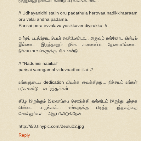
மூணுன்னு நீங்களே கண்டு பிடிச்சுக்கோங்க...
// Udhayanidhi stalin oru padathula herovaa nadikkiraaraam
oru velai andha padama.
Parisai pera evvalavu yosikkavendiyirukku. //
அந்தப் படத்தோட பெயர் நண்பேண்டா... அதுவும் என்னோட லிஸ்டில்
இல்லை... இருந்தாலும் நீங்க கவலைப்பட தேவையில்லை...
நிச்சயமா உங்களுக்கு பரிசு உண்டு...
// "Nadunisi naaikal"
parisai vaangamal viduvaadhai illai. //
உங்களுடைய dedication வியக்க வைக்கிறது... நிச்சயம் உங்கள்
பரிசு உண்டு... வாழ்த்துக்கள்...
கீழே இருக்கும் இணைப்பை சொடுக்கி என்னிடம் இருந்து புத்தக
லிஸ்டை பாருங்கள்... உங்களுக்கு பிடித்த புத்தகத்தை
சொல்லுங்கள்... அனுப்பிவிடுகிறேன்...
http://i53.tinypic.com/2eulu02.jpg
Reply