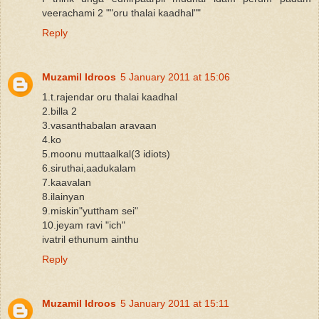
veerachami 2 ""oru thalai kaadhal""
Reply
Muzamil Idroos
5 January 2011 at 15:06
1.t.rajendar oru thalai kaadhal
2.billa 2
3.vasanthabalan aravaan
4.ko
5.moonu muttaalkal(3 idiots)
6.siruthai,aadukalam
7.kaavalan
8.ilainyan
9.miskin"yuttham sei"
10.jeyam ravi "ich"
ivatril ethunum ainthu
Reply
Muzamil Idroos
5 January 2011 at 15:11