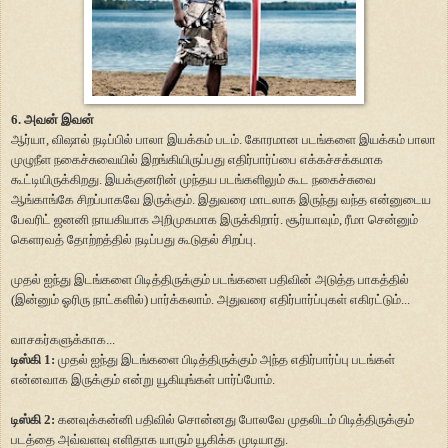
6. அவன் இவன்
ஆர்யா, விஷால் நடிப்பில் பாலா இயக்கம் படம். கோரமான படங்களை இயக்கம் பாலா
முழுநீள நகைச்சுவையில் இறங்கியிருப்பது எதிர்பார்ப்பை எக்கச்சக்கமாக
கூட்டியிருக்கிறது. இயக்குனரின் முந்தய படங்களிலும் கூட நகைச்சுவை
ஆங்காங்கே சிறப்பாகவே இருக்கும். இதுவரை மாடலாக இருந்து வந்த என்னுடைய
பேவரிட் ஜனனி நாயகியாக அறிமுகமாக இருக்கிறார். சூர்யாவும், ரீமா சென்னும்
கெளரவத் தோற்றத்தில் நடிப்பது கூடுதல் சிறப்பு.
முதல் ஐந்து இடங்களை பிடித்திருக்கும் படங்களை பதிவின் அடுத்த பாகத்தில்
(இன்னும் ஓரிரு நாட்களில்) பார்க்கலாம். அதுவரை எதிர்பார்ப்புகள் எகிரட்டும்...
வாசகர்களுக்காக...
டிஸ்கி 1:
முதல் ஐந்து இடங்களை பிடித்திருக்கும் அந்த எதிர்பார்ப்பு படங்கள்
என்னவாக இருக்கும் என்று யூகியுங்கள் பார்ப்போம்.
டிஸ்கி 2:
கனவுக்கன்னி பதிவில் சொன்னது போலவே முதலிடம் பிடித்திருக்கும்
படத்தை அவ்வளவு எளிதாக யாரும் யூகிக்க முடியாது.