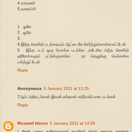
4 காவலன்
5 வானம்///
1 . ஓகே
2 . ஓகே
3 .
4 இந்த ரெண்டு படத்தையும் ஆட்டைலே சேர்த்துகொள்ளமாட்டேன்
5 . இந்த படம் ஒரு மொக்க படம்ங்க .கடேசில அந்த ரெண்டு
ஹீரோக்களும் புட்டுக்குவாங்க . நா தெலுங்கு வெர்சன்ல
பார்த்துட்டேன்
Reply
Anonymous
5 January 2011 at 13:25
7ஆம் அறிவு,அவன் இவன்,சுல்தான் எதிர்பார்ப்பான படங்கள்
Reply
Muzamil Idroos
5 January 2011 at 14:56
I think unga edhirpaarpil mudhal idam perum padam