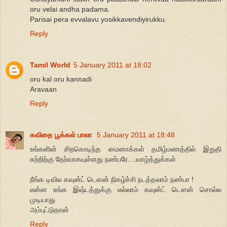
oru velai andha padama.
Parisai pera evvalavu yosikkavendiyirukku.
Reply
Tamil World
5 January 2011 at 18:02
oru kal oru kannadi
Aravaan
Reply
கவிதை பூக்கள் பாலா
5 January 2011 at 18:48
உங்களின் சிறகொடிந்த மைனாக்கள் தமிழ்மணத்தில் இறுதி
சுற்றிற்கு தேர்வாகயுள்ளது நண்பரே....வாழ்த்துக்கள்
நீங்க டிவில கவுன்ட் டௌன் நிகழ்ச்சி நடத்தலாம் நண்பா !
என்ன உங்க இஷ்டத்துக்கு எல்லாம் கவுன்ட் டௌன் சொல்ல
முடியாது
அம்புட்டுதான்
Reply