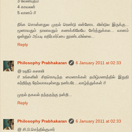
3 வேலாயுதம்
4 காவலன்
5 வானம் //
நீங்க சொன்னதுல முதல் ரெண்டு என்னோட லிஸ்டுல இருக்கு...
மூனாவதும் நாலாவதும் கணக்கிலேயே சேர்த்துக்கல... வானம்
ஒன்னும் அப்படி எதிர்பார்ப்பை தூண்டவில்லை...
Reply
Philosophy Prabhakaran
6 January 2011 at 02:33
@ ரஹீம் கஸாலி
// உங்களின் சிறகொடிந்த மைனாக்கள் தமிழ்மணத்தில் இறுதி
சுற்றிற்கு தேர்வாகயுள்ளது நண்பரே....வாழ்த்துக்கள் //
முதல் தகவல் தந்ததற்கு நன்றி...
Reply
Philosophy Prabhakaran
6 January 2011 at 02:33
@ சி.பி.செந்தில்குமார்