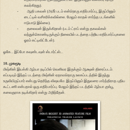
கவர்கிறது).
-
ஆதி பகவன் (அமீர் படம் என்றொரு எதிர்பார்ப்பு, இருப்பினும்
டைட்டில் வசீகரிக்கவில்லை. மேலும் காதல் சார்ந்த படங்களில்
ஈடுபாடு இல்லை).
-
தலைவன் இருக்கிறான் (படம் ட்ராப் என்று தகவல்கள்
வந்துக்கொண்டிருக்கும் நிலையில் படத்தை பற்றிய எதிர்பார்ப்புகளை
ஓரம் கட்டிவிட்டேன்).
ஓகே... இப்போ கவுண்டவுன் ஸ்டார்ட்ஸ்...
10. முகமூடி
மிஷ்கின் இயக்கி ஆர்யா நடிப்பில் வெளிவர இருக்கும் ஆக்ஷன் திரைப்படம்.
எப்படியும் இந்தப் படத்தை மிஷ்கின் ஏதாவதொரு உலகப்படத்தில் இருந்து
உருவியிருப்பார் என்பது தெரிந்த விஷயமே. இருப்பினும் இதுவரை பார்த்திராத புதிய
கூட்டணி என்பதால் ஒரு எதிர்பார்ப்பு. மேலும் இந்தப் படத்தில் ஆர்யா குங்பூ
கலைஞராக நடிக்கிறார் என்று அறிந்தேன்.