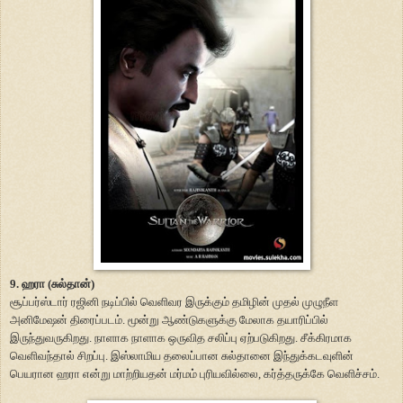
9. ஹரா (சுல்தான்)
சூப்பர்ஸ்டார் ரஜினி நடிப்பில் வெளிவர இருக்கும் தமிழின் முதல் முழுநீள
அனிமேஷன் திரைப்படம். மூன்று ஆண்டுகளுக்கு மேலாக தயாரிப்பில்
இருந்துவருகிறது. நாளாக நாளாக ஒருவித சலிப்பு ஏற்படுகிறது. சீக்கிரமாக
வெளிவந்தால் சிறப்பு. இஸ்லாமிய தலைப்பான சுல்தானை இந்துக்கடவுளின்
பெயரான ஹரா என்று மாற்றியதன் மர்மம் புரியவில்லை, கர்த்தருக்கே வெளிச்சம்.