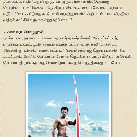
திரைப்படம். கஜினிக்கு பிறகு சூர்யா, முருகதாஸ், ஹாரிஸ் ஜெயராஜ்
வெற்றிக்கூட்டணி இணைந்திருக்கிறது. இதற்க்கெல்லாம் மேலாக நம்முடைய
எதிர்பார்ப்பை கூட்டுவது கமல் மகள் ஸ்ருதிஹாசனின் அறிமுகம். கமல், ஸ்ருதியை
முத்தக் காட்சியில் நடிக்க அனுமதிப்பாரா...?
7. களவாடிய பொழுதுகள்
உருக்கமான, தரமான படங்களை தருபவர் தங்கர்பச்சான். அப்படிப்பட்டவர்,
பிரபுதேவாவையும், பூமிகாவையும் வைத்து படம் எடுப்பது சற்றே ஆச்சர்யம்
அளிக்கிறது. வித்தியாசமான கூட்டணி. மேலும் சத்யராஜ் இந்தப் படத்தின் சில
காட்சிகளில் மீண்டும் பெரியாராக தோன்ற இருக்கிறார் என்பது இனிப்பான செய்தி.
பெரியார் புதிதாக ஏதாவது சொல்கிறாரா என்று பொறுத்திருந்து பார்ப்போம்.