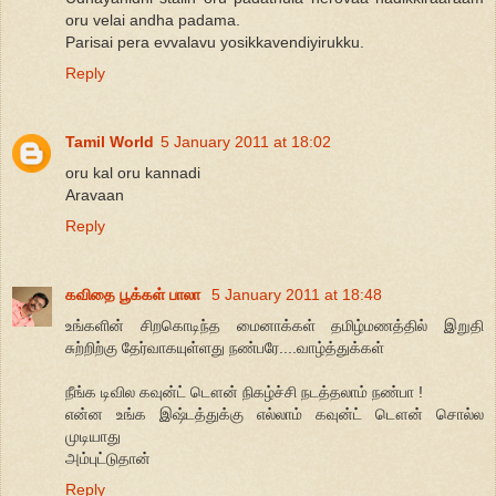
oru velai andha padama.
Parisai pera evvalavu yosikkavendiyirukku.
Reply
Tamil World
5 January 2011 at 18:02
oru kal oru kannadi
Aravaan
Reply
கவிதை பூக்கள் பாலா
5 January 2011 at 18:48
உங்களின் சிறகொடிந்த மைனாக்கள் தமிழ்மணத்தில் இறுதி
சுற்றிற்கு தேர்வாகயுள்ளது நண்பரே....வாழ்த்துக்கள்
நீங்க டிவில கவுன்ட் டௌன் நிகழ்ச்சி நடத்தலாம் நண்பா !
என்ன உங்க இஷ்டத்துக்கு எல்லாம் கவுன்ட் டௌன் சொல்ல
முடியாது
அம்புட்டுதான்
Reply