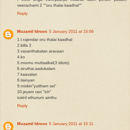
veerachami 2 ""oru thalai kaadhal""
Reply
Muzamil Idroos
5 January 2011 at 15:06
1.t.rajendar oru thalai kaadhal
2.billa 2
3.vasanthabalan aravaan
4.ko
5.moonu muttaalkal(3 idiots)
6.siruthai,aadukalam
7.kaavalan
8.ilainyan
9.miskin"yuttham sei"
10.jeyam ravi "ich"
ivatril ethunum ainthu
Reply
Muzamil Idroos
5 January 2011 at 15:11