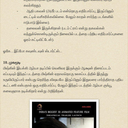
கவர்கிறது).
-
ஆதி பகவன் (அமீர் படம் என்றொரு எதிர்பார்ப்பு, இருப்பினும்
டைட்டில் வசீகரிக்கவில்லை. மேலும் காதல் சார்ந்த படங்களில்
ஈடுபாடு இல்லை).
-
தலைவன் இருக்கிறான் (படம் ட்ராப் என்று தகவல்கள்
வந்துக்கொண்டிருக்கும் நிலையில் படத்தை பற்றிய எதிர்பார்ப்புகளை
ஓரம் கட்டிவிட்டேன்).
ஓகே... இப்போ கவுண்டவுன் ஸ்டார்ட்ஸ்...
10. முகமூடி
மிஷ்கின் இயக்கி ஆர்யா நடிப்பில் வெளிவர இருக்கும் ஆக்ஷன் திரைப்படம்.
எப்படியும் இந்தப் படத்தை மிஷ்கின் ஏதாவதொரு உலகப்படத்தில் இருந்து
உருவியிருப்பார் என்பது தெரிந்த விஷயமே. இருப்பினும் இதுவரை பார்த்திராத புதிய
கூட்டணி என்பதால் ஒரு எதிர்பார்ப்பு. மேலும் இந்தப் படத்தில் ஆர்யா குங்பூ
கலைஞராக நடிக்கிறார் என்று அறிந்தேன்.