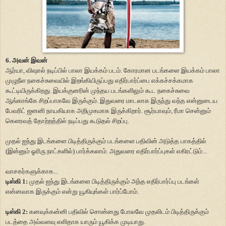
6. அவன் இவன்
ஆர்யா, விஷால் நடிப்பில் பாலா இயக்கம் படம். கோரமான படங்களை இயக்கம் பாலா
முழுநீள நகைச்சுவையில் இறங்கியிருப்பது எதிர்பார்ப்பை எக்கச்சக்கமாக
கூட்டியிருக்கிறது. இயக்குனரின் முந்தய படங்களிலும் கூட நகைச்சுவை
ஆங்காங்கே சிறப்பாகவே இருக்கும். இதுவரை மாடலாக இருந்து வந்த என்னுடைய
பேவரிட் ஜனனி நாயகியாக அறிமுகமாக இருக்கிறார். சூர்யாவும், ரீமா சென்னும்
கெளரவத் தோற்றத்தில் நடிப்பது கூடுதல் சிறப்பு.
முதல் ஐந்து இடங்களை பிடித்திருக்கும் படங்களை பதிவின் அடுத்த பாகத்தில்
(இன்னும் ஓரிரு நாட்களில்) பார்க்கலாம். அதுவரை எதிர்பார்ப்புகள் எகிரட்டும்...
வாசகர்களுக்காக...
டிஸ்கி 1:
முதல் ஐந்து இடங்களை பிடித்திருக்கும் அந்த எதிர்பார்ப்பு படங்கள்
என்னவாக இருக்கும் என்று யூகியுங்கள் பார்ப்போம்.
டிஸ்கி 2:
கனவுக்கன்னி பதிவில் சொன்னது போலவே முதலிடம் பிடித்திருக்கும்
படத்தை அவ்வளவு எளிதாக யாரும் யூகிக்க முடியாது.