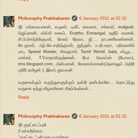
Philosophy Prabhakaran
6 January 2011 at 02:32
@ பார்வையாளன், வருண், டிலீப், வைகை, சங்கவி, malgudi,
ஜெய்லானி, விக்கி உலகம், Enathu Ennangal, ரஹீம் கஸாலி,
சி.பி.செந்தில்குமார், சேலம் தேவா, ஜீ..., நா.மணிவண்ணன்,
சே.குமார், ஆர்.கே.சதீஷ்குமார், ஐத்ருஸ், ம.தி.சுதா, பதிவுலகில்
பாபு, Speed Master, சிவகுமார், Tamil World, bala, எப்பூடி..,
பாஸ்கர், T.V.ராதாகிருஷ்ணன், யோ வொய்ஸ் (யோகா),
tms.blogspot.com, அன்பரசன், கேரளாக்காரன்(ஆனாலும் அதிரி
புதிரி தமிழன் ), இளம் தூயவன்
வருகைக்கும் கருத்துகளுக்கும் நன்றி நண்பர்களே... தொடர்ந்து
வருகை தந்து விழாவினை சிறப்பியுங்கள்...
Reply
Philosophy Prabhakaran
6 January 2011 at 02:32
@ குறட்டைப்புலி
// எச்சரிக்கை:
"குறட்டை" புலி உலா வருகிறது.