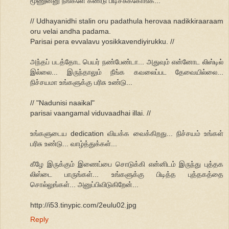
மூணுன்னு நீங்களே கண்டு பிடிச்சுக்கோங்க...
// Udhayanidhi stalin oru padathula herovaa nadikkiraaraam
oru velai andha padama.
Parisai pera evvalavu yosikkavendiyirukku. //
அந்தப் படத்தோட பெயர் நண்பேண்டா... அதுவும் என்னோட லிஸ்டில்
இல்லை... இருந்தாலும் நீங்க கவலைப்பட தேவையில்லை...
நிச்சயமா உங்களுக்கு பரிசு உண்டு...
// "Nadunisi naaikal"
parisai vaangamal viduvaadhai illai. //
உங்களுடைய dedication வியக்க வைக்கிறது... நிச்சயம் உங்கள்
பரிசு உண்டு... வாழ்த்துக்கள்...
கீழே இருக்கும் இணைப்பை சொடுக்கி என்னிடம் இருந்து புத்தக
லிஸ்டை பாருங்கள்... உங்களுக்கு பிடித்த புத்தகத்தை
சொல்லுங்கள்... அனுப்பிவிடுகிறேன்...
http://i53.tinypic.com/2eulu02.jpg
Reply