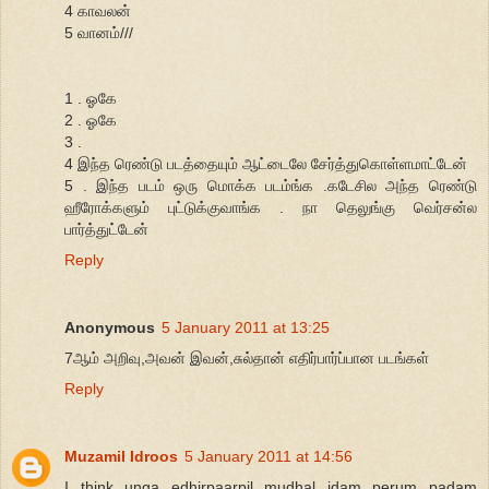
4 காவலன்
5 வானம்///
1 . ஓகே
2 . ஓகே
3 .
4 இந்த ரெண்டு படத்தையும் ஆட்டைலே சேர்த்துகொள்ளமாட்டேன்
5 . இந்த படம் ஒரு மொக்க படம்ங்க .கடேசில அந்த ரெண்டு
ஹீரோக்களும் புட்டுக்குவாங்க . நா தெலுங்கு வெர்சன்ல
பார்த்துட்டேன்
Reply
Anonymous
5 January 2011 at 13:25
7ஆம் அறிவு,அவன் இவன்,சுல்தான் எதிர்பார்ப்பான படங்கள்
Reply
Muzamil Idroos
5 January 2011 at 14:56
I think unga edhirpaarpil mudhal idam perum padam