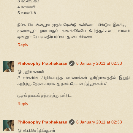
3 வேலாயுதம்
4 காவலன்
5 வானம் //
நீங்க சொன்னதுல முதல் ரெண்டு என்னோட லிஸ்டுல இருக்கு...
மூனாவதும் நாலாவதும் கணக்கிலேயே சேர்த்துக்கல... வானம்
ஒன்னும் அப்படி எதிர்பார்ப்பை தூண்டவில்லை...
Reply
Philosophy Prabhakaran
6 January 2011 at 02:33
@ ரஹீம் கஸாலி
// உங்களின் சிறகொடிந்த மைனாக்கள் தமிழ்மணத்தில் இறுதி
சுற்றிற்கு தேர்வாகயுள்ளது நண்பரே....வாழ்த்துக்கள் //
முதல் தகவல் தந்ததற்கு நன்றி...
Reply
Philosophy Prabhakaran
6 January 2011 at 02:33
@ சி.பி.செந்தில்குமார்