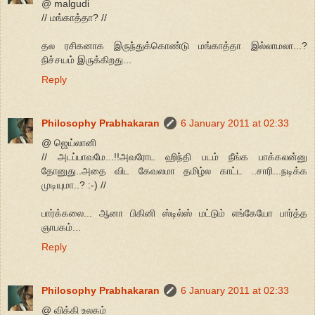
@ malgudi
// மங்காத்தா? //
தல ரசிகனாக இருந்துக்கொண்டு மங்காத்தா இல்லாமலா...?
நிச்சயம் இருக்கிறது...
Reply
Philosophy Prabhakaran
6 January 2011 at 02:33
@ ஜெய்லானி
// அடப்பாவமே...!!அவரோட ஹிந்தி படம் நீங்க பாக்கலன்னு
தோனுது..அதை விட கேவலமா தமிழ்ல காட்ட ..சாரி...நடிக்க
முடியுமா..? :-) //
பார்க்கலை... ஆனா பிகினி ஸ்டில்ஸ் மட்டும் எங்கேயோ பார்த்த
ஞாபகம்...
Reply
Philosophy Prabhakaran
6 January 2011 at 02:33
@ விக்கி உலகம்