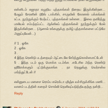
என்னிடம் சுஜாதா எழுதிய புத்தகங்கள் நிறைய இருக்கின்றன...
மேலும் சேரனின் டூரிங் டாக்கீஸ், சாருவின் கோணல் பக்கங்கள்
உட்பட நூற்றுக்கும் மேற்பட்ட புத்தகங்கள் உள்ளன... இவை தவிர்த்து
பாலியல் சம்பந்தப்பட்ட ஆங்கிலப் புத்தகங்கள் நூற்றுக்கும் மேல்
இருக்கின்றன... (ஆனால் உங்களுக்கு தமிழ் புத்தகங்களை மட்டுமே
அனுப்புவேன்...)
// 1 . ஓகே
2 . ஓகே
3 .
4 இந்த ரெண்டு படத்தையும் ஆட்டைலே சேர்த்துகொள்ளமாட்டேன்
5 . இந்த படம் ஒரு மொக்க படம்ங்க .கடேசில அந்த ரெண்டு
ஹீரோக்களும் புட்டுக்குவாங்க . நா தெலுங்கு வெர்சன்ல
பார்த்துட்டேன் //
என்னுடைய மனசை ரொம்ப கரெக்டா புரிஞ்சு வச்சிருக்கீங்க மணி...
வானம் படத்தின் கதைச் சொல்லி தெளிவுப்படுத்தியதற்கு நன்றி...
Reply