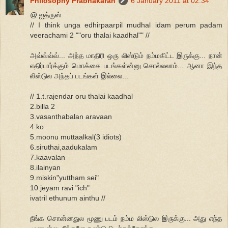
Philosophy Prabhakaran
6 January 2011 at 02:34
@ ஐத்ருஸ்
// I think unga edhirpaarpil mudhal idam perum padam
veerachami 2 ""oru thalai kaadhal"" //
அவ்வ்வ்வ்... அந்த மாதிரி ஒரு லிஸ்டும் நம்மகிட்ட இருக்கு... நான்
எதிர்பார்க்கும் மொக்கை படங்கள்ன்னு சொல்லலாம்... ஆனா இந்த
லிஸ்டுல அந்தப் படங்கள் இல்லை...
// 1.t.rajendar oru thalai kaadhal
2.billa 2
3.vasanthabalan aravaan
4.ko
5.moonu muttaalkal(3 idiots)
6.siruthai,aadukalam
7.kaavalan
8.ilainyan
9.miskin"yuttham sei"
10.jeyam ravi "ich"
ivatril ethunum ainthu //
நீங்க சொன்னதுல மூணு படம் நம்ம லிஸ்டுல இருக்கு... அது எந்த